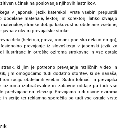
ozitiven učinek na poslovanje njihovih lastnikov.
ega v japonski jezik katerekoli vrste vsebin prepustili
bdelane materiale, lektorji in korektorji lahko izvajajo
h materialov, stranke dobijo kakovostno obdelane vsebine,
veljavna v okviru prevajalske stroke.
vna dela (beletrija, proza, romani, poetska dela in drugo),
rofesionalno prevajanje iz slovaškega v japonski jezik za
di ilustrirane in otroške oziroma strokovne in vse ostale
 strank, ki jim je potrebno prevajanje različnih video in
zik, jim omogočamo tudi dodatno storitev, ki se nanaša,
hronizacijo obdelanih vsebin. Sodni tolmači in prevajalci
e oziroma izobraževalne in zabavne oddaje pa tudi vse
odo predvajane na televiziji. Prevajamo tudi risane oziroma
 in serije ter reklamna sporočila pa tudi vse ostale vrste
zik