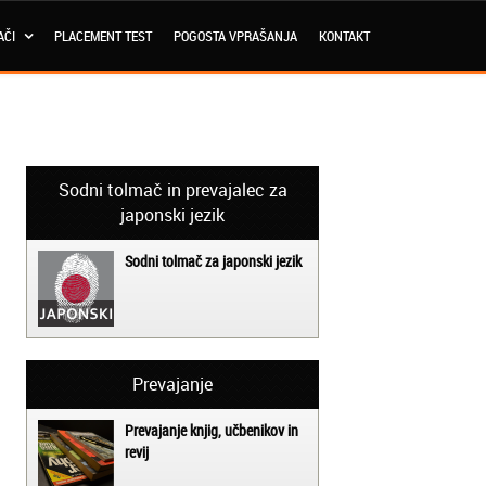
AČI
PLACEMENT TEST
POGOSTA VPRAŠANJA
KONTAKT
Sodni tolmač in prevajalec za
japonski jezik
Sodni tolmač za japonski jezik
Prevajanje
Prevajanje knjig, učbenikov in
revij