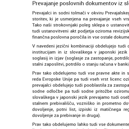
Prevajanje poslovnih dokumentov iz sl
Prevajalci in sodni tolmači v okviru Prevajals
storitev, ki je usmerjena na prevajanje vseh v
Tako naši strokovnjaki poleg sklepa o ustanovit
tudi ustanovitveni akt podjetja oziroma revizijs
finančna poslovna poročila in vse ostale dokum
V navedeni jezični kombinaciji obdelujejo tudi 
institucijam in iz slovaškega v japonski jezik 
soglasij in izjav (soglasje za zastopanje, potrdi
stalni zaposlitvi, potrdilo o stanju računa v bank
Prav tako obdelujemo tudi vse pravne akte in 
reda Evropske Unije pa tudi vseh vrst licenc oz
prevajalci obdelujejo tudi pooblastila za zastop
sodne odločbe pa tudi sodne pritožbe oziroma 
slovaškega v japonski jezik prevajamo tudi oseb
stalnem prebivališču, vozniško in prometno do
dovoljenje, potni list, izpiski iz matičnega r
dovoljenje za prebivanje in druga).
Prav tako obdelujemo lahko tudi vse dokumente, 