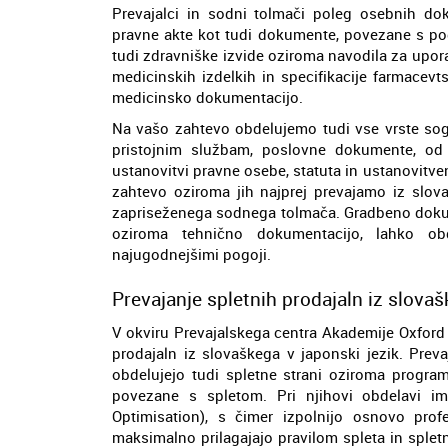
Prevajalci in sodni tolmači poleg osebnih do
pravne akte kot tudi dokumente, povezane s pod
tudi zdravniške izvide oziroma navodila za upor
medicinskih izdelkih in specifikacije farmacev
medicinsko dokumentacijo.
Na vašo zahtevo obdelujemo tudi vse vrste sogla
pristojnim službam, poslovne dokumente, od 
ustanovitvi pravne osebe, statuta in ustanovitve
zahtevo oziroma jih najprej prevajamo iz slov
zapriseženega sodnega tolmača. Gradbeno dokume
oziroma tehnično dokumentacijo, lahko o
najugodnejšimi pogoji.
Prevajanje spletnih prodajaln iz slovaš
V okviru Prevajalskega centra Akademije Oxford
prodajaln iz slovaškega v japonski jezik. Preva
obdelujejo tudi spletne strani oziroma progra
povezane s spletom. Pri njihovi obdelavi im
Optimisation), s čimer izpolnijo osnovo pro
maksimalno prilagajajo pravilom spleta in spletni