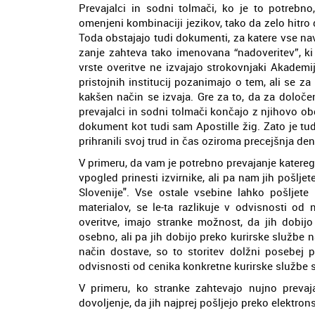
Prevajalci in sodni tolmači, ko je to potreb
omenjeni kombinaciji jezikov, tako da zelo hitro
Toda obstajajo tudi dokumenti, za katere vse nave
zanje zahteva tako imenovana “nadoveritev”, ki
vrste overitve ne izvajajo strokovnjaki Akademij
pristojnih institucij pozanimajo o tem, ali se z
kakšen način se izvaja. Gre za to, da za dolo
prevajalci in sodni tolmači končajo z njihovo ob
dokument kot tudi sam Apostille žig. Zato je t
prihranili svoj trud in čas oziroma precejšnja de
V primeru, da vam je potrebno prevajanje katere
vpogled prinesti izvirnike, ali pa nam jih pošlj
Slovenije". Vse ostale vsebine lahko pošljete
materialov, se le-ta razlikuje v odvisnosti od
overitve, imajo stranke možnost, da jih dobij
osebno, ali pa jih dobijo preko kurirske službe 
način dostave, so to storitev dolžni posebej p
odvisnosti od cenika konkretne kurirske službe se
V primeru, ko stranke zahtevajo nujno prevaj
dovoljenje, da jih najprej pošljejo preko elektro