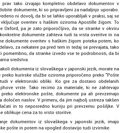
no, prav tako izvajajo kompletno obdelavo dokumentov v
 dobite dokumente, ki so pripravljeni za nadaljnjo uporabo.
deno ni dovolj, da bi se lahko uporabljali v praksi, saj se
 vključuje overitev s haškim oziroma Apostille žigom. To
e Oxford, pa je zato priporočljivo, da se stranke v okviru
a konkretne dokumente zahteva tudi ta vrsta overitve in na
čene dokumente overitev s haškim žigom poteka potem, ko
delavo, za nekatere pa pred tem in tedaj se prevajata, tako
udi pomembno, da stranke izvedo vse te podrobnosti, da bi
narna sredstva.
gakoli dokumenta iz slovaškega v japonski jezik, morate na
ete preko kurirske službe oziroma priporočeno preko "Pošte
 tudi v elektronski obliki. Ko gre za dostavo obdelanih
 njihove vrste. Tako recimo za materiale, ki ne zahtevajo
o preko elektronske pošte, dokumente pa ali prevzemajo
na določen naslov. V primeru, da jim najbolj ustreza takšen
lačati in to neposredno kurirju pri prevzemu pošiljke. V
 oblikuje cena za to vrsto storitve.
anje dokumentov iz slovaškega v japonski jezik, imajo
nske pošte in potem na vpogled dostavijo tudi izvirnike.