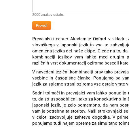
2000
znakov ostalo.
Prevedi
Prevajalski center Akademije Oxford v skladu 
slovaškega v japonski jezik in vse to zahvaljuj
omenjena jezika del naše ekipe. Glede na to, da
kombinaciji jezikov vam lahko med drugim 
različnih vrst dokumentacij oziroma besedil kate
V navedeni jezični kombinaciji prav tako prevaj
vsebine in časopisne članke. Ponujamo pa vam 
jezik za spletne strani oziroma vse ostale vrste 
Sodni tolmači in prevajalci vam lahko ponudijo t
to, da so usposobljeni, tako za konsekutivno in
japonski jezik, je zelo pomembno, da nam posr
vam je potrebna ta storitev. Naši strokovnjaki se
v celoti zadovoljuje zahteve dogodka. V primer
ponujamo tudi najem opreme za simultano tolma