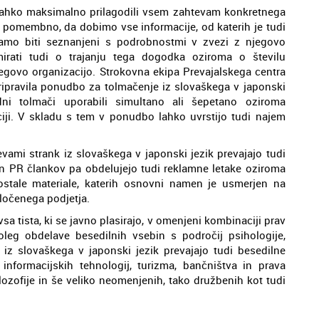
 lahko maksimalno prilagodili vsem zahtevam konkretnega
lo pomembno, da dobimo vse informacije, od katerih je tudi
oramo biti seznanjeni s podrobnostmi v zvezi z njegovo
mirati tudi o trajanju tega dogodka oziroma o številu
jegovo organizacijo. Strokovna ekipa Prevajalskega centra
ipravila ponudbo za tolmačenje iz slovaškega v japonski
odni tolmači uporabili simultano ali šepetano oziroma
iji. V skladu s tem v ponudbo lahko uvrstijo tudi najem
vami strank iz slovaškega v japonski jezik prevajajo tudi
 in PR člankov pa obdelujejo tudi reklamne letake oziroma
ostale materiale, katerih osnovni namen je usmerjen na
oločenega podjetja.
vsa tista, ki se javno plasirajo, v omenjeni kombinaciji prav
oleg obdelave besedilnih vsebin s področij psihologije,
, iz slovaškega v japonski jezik prevajajo tudi besedilne
nformacijskih tehnologij, turizma, bančništva in prava
ozofije in še veliko neomenjenih, tako družbenih kot tudi