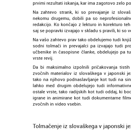
prvimi rezultati iskanja, kar ima zagotovo zelo p
Na zahtevo strank, ki so prevajanje iz slovašk
nekomu drugemu, dobili pa so neprofesionalno o
redakcijo. Ko končajo z lekturo in korekturo te
saj se popravki izvajajo v skladu s pravili, ki so 
Na vašo zahtevo prav tako obdelujemo tudi knjiže
sodni tolmači in prevajalci pa izvajajo tudi p
učbenike in časopisne članke, obdelujejo pa tu
vrste revij.
Da bi maksimalno izpolnili pričakovanja tistih
zvočnih materialov iz slovaškega v japonski je
tako na njihovo podnaslavljanje kot tudi na sin
lahko med drugim obdelujejo tudi informativn
ostale vrste, tako radijskih kot tudi oddaj, ki b
igrane in animirane kot tudi dokumentarne filme
zvočnih in video vsebin.
Tolmačenje iz slovaškega v japonski je