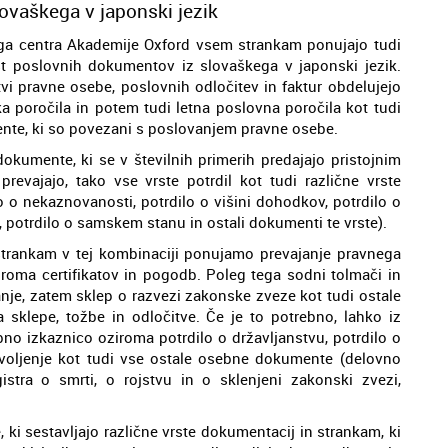
ovaškega v japonski jezik
kega centra Akademije Oxford vsem strankam ponujajo tudi
rst poslovnih dokumentov iz slovaškega v japonski jezik.
vi pravne osebe, poslovnih odločitev in faktur obdelujejo
ka poročila in potem tudi letna poslovna poročila kot tudi
ente, ki so povezani s poslovanjem pravne osebe.
dokumente, ki se v številnih primerih predajajo pristojnim
prevajajo, tako vse vrste potrdil kot tudi različne vrste
lo o nekaznovanosti, potrdilo o višini dohodkov, potrdilo o
i, potrdilo o samskem stanu in ostali dokumenti te vrste).
strankam v tej kombinaciji ponujamo prevajanje pravnega
iroma certifikatov in pogodb. Poleg tega sodni tolmači in
anje, zatem sklep o razvezi zakonske zveze kot tudi ostale
sklepe, tožbe in odločitve. Če je to potrebno, lahko iz
no izkaznico oziroma potrdilo o državljanstvu, potrdilo o
voljenje kot tudi vse ostale osebne dokumente (delovno
egistra o smrti, o rojstvu in o sklenjeni zakonski zvezi,
ki sestavljajo različne vrste dokumentacij in strankam, ki