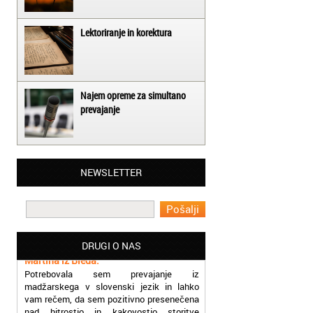
Lektoriranje in korektura
Najem opreme za simultano
prevajanje
Matjaž iz Ajdovščine:
NEWSLETTER
Lahko pohvalim vse zaposlene v Akademiji
Oxford, ker so resnično profesionalni in
prevajalske storitve opravljajo hitro in
učinkoviti.
Martina iz Bleda:
DRUGI O NAS
Potrebovala sem prevajanje iz
madžarskega v slovenski jezik in lahko
vam rečem, da sem pozitivno presenečena
nad hitrostjo in kakovostjo storitve
prevajalcev Akademije Oxford.