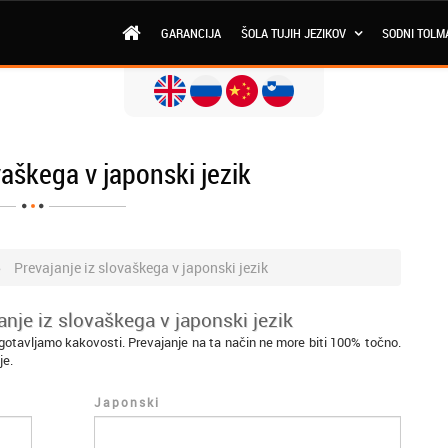
GARANCIJA
ŠOLA TUJIH JEZIKOV
SODNI TOLM
vaškega v japonski jezik
Prevajanje iz slovaškega v japonski jezik
nje iz slovaškega v japonski jezik
agotavljamo kakovosti. Prevajanje na ta način ne more biti 100% točno.
je.
Japonski