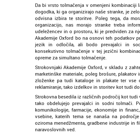
Da bi vrsto tolmačenja v omenjeni kombinaciji
dogodka, ki ga organizirajo naše stranke, je ze
odvisna izbira te storitve. Poleg tega, da m
organizacijo, nas morajo stranke treba infor
udeležencev in o prostoru, ki je predviden za n
Akademije Oxford bo na osnovi teh podatkov pr
jezik in odločila, ali bodo prevajalci in s
konsekutivno tolmačenje v tej jezični kombinac
opreme za simultano tolmačenje.
Strokovnjaki Akademije Oxford, v skladu z zahte
marketinške materiale, poleg brošure, plakatov
zloženke pa tudi kataloge in plakate ter vse 
reklamiranje, tako izdelkov in storitev kot tudi d
Strokovna besedila iz različnih področij kot tudi 
tako obdelujejo prevajalci in sodni tolmači. P
komunikologije, farmacije, ekonomije in financ
vsebine, katerih tema se nanaša na področje i
oziroma menedžmenta, gradbene industrije in fil
naravoslovnih ved.