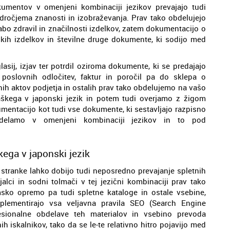
kumentov v omenjeni kombinaciji jezikov prevajajo tudi
ročjema znanosti in izobraževanja. Prav tako obdelujejo
abo zdravil in značilnosti izdelkov, zatem dokumentacijo o
tskih izdelkov in številne druge dokumente, ki sodijo med
sij, izjav ter potrdil oziroma dokumente, ki se predajajo
poslovnih odločitev, faktur in poročil pa do sklepa o
nih aktov podjetja in ostalih prav tako obdelujemo na vašo
aškega v japonski jezik in potem tudi overjamo z žigom
ntacijo kot tudi vse dokumente, ki sestavljajo razpisno
bdelamo v omenjeni kombinaciji jezikov in to pod
kega v japonski jezik
 stranke lahko dobijo tudi neposredno prevajanje spletnih
jalci in sodni tolmači v tej jezični kombinaciji prav tako
msko opremo pa tudi spletne kataloge in ostale vsebine,
plementirajo vsa veljavna pravila SEO (Search Engine
fesionalne obdelave teh materialov in vsebino prevoda
h iskalnikov, tako da se le-te relativno hitro pojavijo med