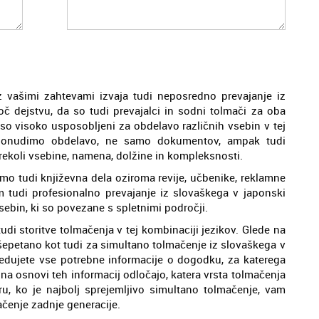
z vašimi zahtevami izvaja tudi neposredno prevajanje iz
oč dejstvu, da so tudi prevajalci in sodni tolmači za oba
 so visoko usposobljeni za obdelavo različnih vsebin v tej
ponudimo obdelavo, ne samo dokumentov, ampak tudi
rekoli vsebine, namena, dolžine in kompleksnosti.
amo tudi književna dela oziroma revije, učbenike, reklamne
tudi profesionalno prevajanje iz slovaškega v japonski
vsebin, ki so povezane s spletnimi področji.
udi storitve tolmačenja v tej kombinaciji jezikov. Glede na
 šepetano kot tudi za simultano tolmačenje iz slovaškega v
edujete vse potrebne informacije o dogodku, za katerega
 na osnovi teh informacij odločajo, katera vrsta tolmačenja
u, ko je najbolj sprejemljivo simultano tolmačenje, vam
čenje zadnje generacije.