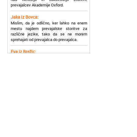
Jaka iz Bovca:
Mislim, da je odlično, ker lahko na enem
mestu najdem prevajalske storitve za
različne jezike, tako da se ne morem
sprehajati od prevajalca do prevajalca.
Eva iz Brežic:
Nujno sem potrebovala prevod v francoski
jezik, na spletu sem našla Oxford, jih
poklicala in v roku nekaj ur sem po
elektronski pošti prejela prevod. Resnično
so izjemni!
Zoran iz Velenja:
Uslužni, hitri in ljubeznivi, za njih imam
samo pohvalne besede!
Anja iz Višnje Gore:
Najboljše prevajalske storitve lahko najdete
prav v Akademiji Oxford! Vsaka čast!
Jure z Vrhnike:
Sodni tolmači iz Akademije Oxford so me