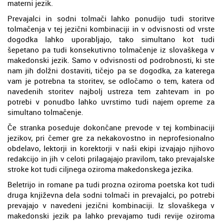
materni jezik.
Prevajalci in sodni tolmači lahko ponudijo tudi storitve
tolmačenja v tej jezični kombinaciji in v odvisnosti od vrste
dogodka lahko uporabljajo, tako simultano kot tudi
šepetano pa tudi konsekutivno tolmačenje iz slovaškega v
makedonski jezik. Samo v odvisnosti od podrobnosti, ki ste
nam jih dolžni dostaviti, tičejo pa se dogodka, za katerega
vam je potrebna ta storitev, se odločamo o tem, katera od
navedenih storitev najbolj ustreza tem zahtevam in po
potrebi v ponudbo lahko uvrstimo tudi najem opreme za
simultano tolmačenje.
Če stranka poseduje dokončane prevode v tej kombinaciji
jezikov, pri čemer gre za nekakovostno in neprofesionalno
obdelavo, lektorji in korektorji v naši ekipi izvajajo njihovo
redakcijo in jih v celoti prilagajajo pravilom, tako prevajalske
stroke kot tudi ciljnega oziroma makedonskega jezika.
Beletrijo in romane pa tudi prozna oziroma poetska kot tudi
druga književna dela sodni tolmači in prevajalci, po potrebi
prevajajo v navedeni jezični kombinaciji. Iz slovaškega v
makedonski jezik pa lahko prevajamo tudi revije oziroma