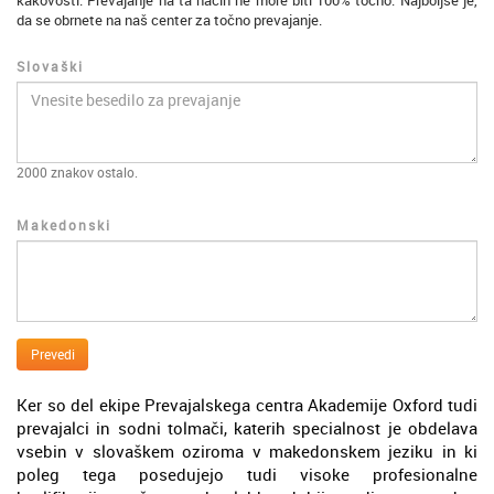
kakovosti. Prevajanje na ta način ne more biti 100% točno. Najboljše je,
da se obrnete na naš center za točno prevajanje.
Slovaški
2000
znakov ostalo.
Makedonski
Prevedi
Ker so del ekipe Prevajalskega centra Akademije Oxford tudi
prevajalci in sodni tolmači, katerih specialnost je obdelava
vsebin v slovaškem oziroma v makedonskem jeziku in ki
poleg tega posedujejo tudi visoke profesionalne