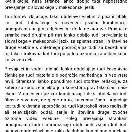
kvalifikacije, naše stranke lahko dobijo tudi neposredno
prevajanje iz slovaškega v makedonski jezik.
Ta storitev vključuje, tako obdelavo vsebin v pisani obliki
kot tudi tolmačenje v navedeni jezični kombinaciji,
omogočamo pa jim tudi številne dodatne storitve. Prav tako
stranke med drugim pri nas lahko dobijo tudi prevajanje iz
slovaškega v makedonski jezik za spletne strani in številne
druge vsebine s spletnega področja pa tudi za besedila in
to, tako strokovna kot tudi poljudna oziroma za učbenike in
književna dela.
Prevajalci in sodni tolmači lahko obdelujejo tudi časopisne
članke pa tudi materiale s področja marketinga in vse vrste
revij. Strankam lahko ponudimo tudi storitev redakcije, za
katero so zadolženi lektorji in korektorji, prav tako člani naše
ekipe. V omenjeni jezični kombinaciji lahko obdelamo tudi
filmske stvaritve, ne glede na to, kateremu žanru pripadajo
kot tudi reklamna sporočila pa tudi katerokoli vrsto radijskih
ali televizijskih oddaj, serije in številne druge zvočne
oziroma video vsebine. Poleg prevajanja strankam
omogočamo tudi sinhronizacijo obdelanih vsebin kot tudi
njihovo podnaslavljanje, tako da dobijo kompletno obdelane