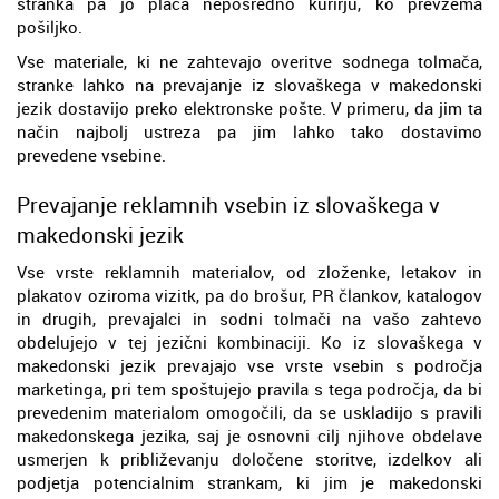
stranka pa jo plača neposredno kurirju, ko prevzema
pošiljko.
Vse materiale, ki ne zahtevajo overitve sodnega tolmača,
stranke lahko na prevajanje iz slovaškega v makedonski
jezik dostavijo preko elektronske pošte. V primeru, da jim ta
način najbolj ustreza pa jim lahko tako dostavimo
prevedene vsebine.
Prevajanje reklamnih vsebin iz slovaškega v
makedonski jezik
Vse vrste reklamnih materialov, od zloženke, letakov in
plakatov oziroma vizitk, pa do brošur, PR člankov, katalogov
in drugih, prevajalci in sodni tolmači na vašo zahtevo
obdelujejo v tej jezični kombinaciji. Ko iz slovaškega v
makedonski jezik prevajajo vse vrste vsebin s področja
marketinga, pri tem spoštujejo pravila s tega področja, da bi
prevedenim materialom omogočili, da se uskladijo s pravili
makedonskega jezika, saj je osnovni cilj njihove obdelave
usmerjen k približevanju določene storitve, izdelkov ali
podjetja potencialnim strankam, ki jim je makedonski