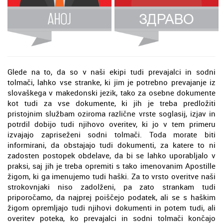
Glede na to, da so v naši ekipi tudi prevajalci in sodni
tolmači, lahko vse stranke, ki jim je potrebno prevajanje iz
slovaškega v makedonski jezik, tako za osebne dokumente
kot tudi za vse dokumente, ki jih je treba predložiti
pristojnim službam oziroma različne vrste soglasij, izjav in
potrdil dobijo tudi njihovo overitev, ki jo v tem primeru
izvajajo zapriseženi sodni tolmači. Toda morate biti
informirani, da obstajajo tudi dokumenti, za katere to ni
zadosten postopek obdelave, da bi se lahko uporabljalo v
praksi, saj jih je treba opremiti s tako imenovanim Apostille
žigom, ki ga imenujemo tudi haški. Za to vrsto overitve naši
strokovnjaki niso zadolženi, pa zato strankam tudi
priporočamo, da najprej poiščejo podatek, ali se s haškim
žigom opremljajo tudi njihovi dokumenti in potem tudi, ali
overitev poteka, ko prevajalci in sodni tolmači končajo