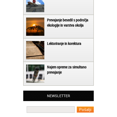
Prevajanje besedil s področja
ekologije in varstva okolja
Lektoriranje in korektura
Najem opreme za simultano
prevajanje
Matjaž iz Ajdovščine:
Lahko pohvalim vse zaposlene v Akademiji
Oxford, ker so resnično profesionalni in
NEWSLETTER
prevajalske storitve opravljajo hitro in
učinkoviti.
Martina iz Bleda: