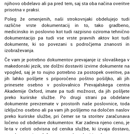
njihovo obdelavo ali pa pred tem, saj sta oba načina overitve
prisotna v praksi.
Poleg že omenjenih, naši strokovnjaki obdelujejo tudi
različne vrste dokumentacij in to, tako gradbeno,
medicinsko in poslovno kot tudi razpisno oziroma tehnično
dokumentacijo pa tudi vse vrste pravnih aktov kot tudi
dokumente, ki so povezani s področjema znanosti in
izobraževanja.
Če vam je potrebno dokumentov prevajanje iz slovaškega v
makedonski jezik, ste dolžni dostaviti izvirne dokumente na
vpogled, saj je to nujno potrebno za postopek overitve, pa
jih lahko pošljete s priporočeno poštno pošiljko, ali jih
prinesete osebno v poslovalnico Prevajalskega centra
Akademije Oxford, imate pa tudi možnost, da jih pošljete
preko kurirske službe. Po drugi strani pa obdelane
dokumente prevzemate v prostorih naše poslovnice, toda
izključno osebno ali pa vam jih pošljemo na določen naslov
preko kurirske službe, pri čemer se ta storitev zaračunava
ločeno od obdelave dokumentov. Kar zadeva njeno ceno, je
le-ta v celoti odvisna od cenika službe, ki izvaja dostavo,