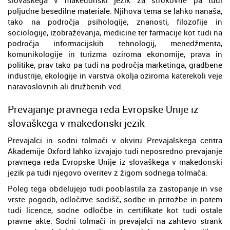
poljudne besedilne materiale. Njihova tema se lahko nanaša,
tako na področja psihologije, znanosti, filozofije in
sociologije, izobraževanja, medicine ter farmacije kot tudi na
področja informacijskih tehnologij, menedžmenta,
komunikologije in turizma oziroma ekonomije, prava in
politike, prav tako pa tudi na področja marketinga, gradbene
industrije, ekologije in varstva okolja oziroma katerekoli veje
naravoslovnih ali družbenih ved.
Prevajanje pravnega reda Evropske Unije iz
slovaškega v makedonski jezik
Prevajalci in sodni tolmači v okviru Prevajalskega centra
Akademije Oxford lahko izvajajo tudi neposredno prevajanje
pravnega reda Evropske Unije iz slovaškega v makedonski
jezik pa tudi njegovo overitev z žigom sodnega tolmača.
Poleg tega obdelujejo tudi pooblastila za zastopanje in vse
vrste pogodb, odločitve sodišč, sodbe in pritožbe in potem
tudi licence, sodne odločbe in certifikate kot tudi ostale
pravne akte. Sodni tolmači in prevajalci na zahtevo strank