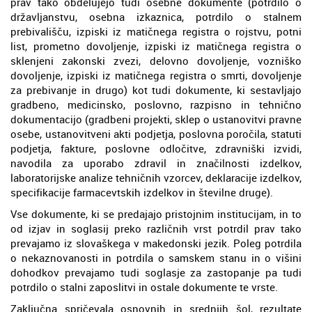
prav tako obdelujejo tudi osebne dokumente (potrdilo o
državljanstvu, osebna izkaznica, potrdilo o stalnem
prebivališču, izpiski iz matičnega registra o rojstvu, potni
list, prometno dovoljenje, izpiski iz matičnega registra o
sklenjeni zakonski zvezi, delovno dovoljenje, vozniško
dovoljenje, izpiski iz matičnega registra o smrti, dovoljenje
za prebivanje in drugo) kot tudi dokumente, ki sestavljajo
gradbeno, medicinsko, poslovno, razpisno in tehnično
dokumentacijo (gradbeni projekti, sklep o ustanovitvi pravne
osebe, ustanovitveni akti podjetja, poslovna poročila, statuti
podjetja, fakture, poslovne odločitve, zdravniški izvidi,
navodila za uporabo zdravil in značilnosti izdelkov,
laboratorijske analize tehničnih vzorcev, deklaracije izdelkov,
specifikacije farmacevtskih izdelkov in številne druge).
Vse dokumente, ki se predajajo pristojnim institucijam, in to
od izjav in soglasij preko različnih vrst potrdil prav tako
prevajamo iz slovaškega v makedonski jezik. Poleg potrdila
o nekaznovanosti in potrdila o samskem stanu in o višini
dohodkov prevajamo tudi soglasje za zastopanje pa tudi
potrdilo o stalni zaposlitvi in ostale dokumente te vrste.
Zaključna spričevala osnovnih in srednjih šol, rezultate