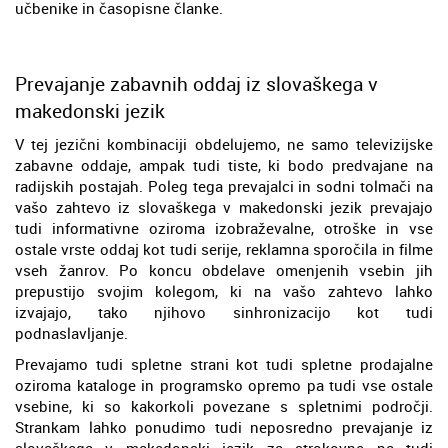
učbenike in časopisne članke.
Prevajanje zabavnih oddaj iz slovaškega v
makedonski jezik
V tej jezični kombinaciji obdelujemo, ne samo televizijske
zabavne oddaje, ampak tudi tiste, ki bodo predvajane na
radijskih postajah. Poleg tega prevajalci in sodni tolmači na
vašo zahtevo iz slovaškega v makedonski jezik prevajajo
tudi informativne oziroma izobraževalne, otroške in vse
ostale vrste oddaj kot tudi serije, reklamna sporočila in filme
vseh žanrov. Po koncu obdelave omenjenih vsebin jih
prepustijo svojim kolegom, ki na vašo zahtevo lahko
izvajajo, tako njihovo sinhronizacijo kot tudi
podnaslavljanje.
Prevajamo tudi spletne strani kot tudi spletne prodajalne
oziroma kataloge in programsko opremo pa tudi vse ostale
vsebine, ki so kakorkoli povezane s spletnimi področji.
Strankam lahko ponudimo tudi neposredno prevajanje iz
slovaškega v makedonski jezik za strokovne pa tudi