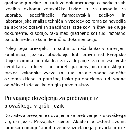
gradbene projekte kot tudi za dokumentacijo o medicinskih
izdelkih oziroma zdravniške izvide in za navodila za
uporabo, specifikacije farmacevtskih izdelkov in
laboratorijske analize tehničnih vzorcev oziroma za navodila
za uporabo zdravil in značilnosti izdelkov in številne druge
dokumente, ki sodijo, tako med gradbeno kot tudi razpisno
pa tudi medicinsko in tehnično dokumentacijo.
Poleg tega prevajalci in sodni tolmači lahko v omenjeni
kombinaciji jezikov obdelujejo tudi pravni red Evropske
Unije oziroma pooblastila za zastopanje, zatem vse vrste
certifikatov in licenc, po potrebi pa prevajamo tudi sklep o
razvezi zakonske zveze kot tudi ostale sodne odločbe
oziroma sklepe in pritožbe, lahko pa obdelamo tudi sodne
odločitve in še veliko drugih pravnih aktov.
Prevajanje dovoljenja za prebivanje iz
slovaškega v grški jezik
Ko zadeva prevajanje dovoljenja za prebivanje iz slovaškega
v grški jezik, Prevajalski center Akademije Oxford svojim
strankam omogoča tudi overitev izdelanega prevoda in to z