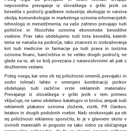
neposredno prevajanje iz slovaškega v grški jezik za
besedila s področij gradbene industrije, ekologije in varstva
okolja, komunikologije in marketinga oziroma informacijskih
tehnologij in menedžmenta, na vašo zahtevo prevajajo tudi
politične in filozofske oziroma ekonomske besedilne
vsebine. Prav tako obdelujemo tudi tista besedila, katerih
tema se nanaša na področje, tako znanosti in izobraževanja
kot tudi medicine in farmacije pa tudi prava in turizma
oziroma financ, bančništva in še veliko drugih področij, ne
glede na to, ali so bolj povezana z naravoslovnimi ali pak z
družbenimi vedami.
Poleg vsega, kar smo ob tej priložnosti omenili, prevajalci in
sodni tolmači lahko v omenjeni kombinaciji jezikov
obdelujejo tudi različne vrste reklamnih materialov.
Prevajanje iz slovaškega v grški jezik v tem primeru
vključuje, ne samo obdelavo katalogov in brošur, ampak tudi
reklamnih plakatov oziroma zloženk, vizitk, PR člankov,
letakov in drugih podobnih vsebin. Naši strokovnjaki pa ob
tej priložnosti reklamno sporočilo, ki je v glavnem skrito v
izvirnih materialih in pogosto ne tako vidno za običajnega
opazovalca, prilagodijo, da bi se izvorni govorci grškega