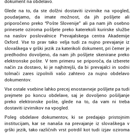
dokument na obdelavo.
Glede na to, da ste dolžni dostaviti izvirnike na vpogled,
poudarjamo, da imate možnost, da jih pošljete ali
priporočeno preko “Pošte Slovenije” ali pa nam jih osebno
prinesete oziroma pošljete preko katerekoli kurirske službe
na naslov poslovalnice Prevajalskega centra Akademije
Oxford. Vse to prav tako velja tudi za nujno prevajanje iz
slovaškega v grški jezik za katerikoli dokument, pri čemer je
predhodno dovoljeno, da nam jih pošljete skenirane preko
elektronske pošte. V tem primeru se priporoča, da izberete
način za dostavo, ki je najhitrejši, da bi prevajalci in sodni
tolmači zares izpolnili vašo zahtevo za nujno obdelavo
dokumentov.
Vse ostale vsebine lahko precej enostavneje pošljete pa tudi
prejmete po koncu obdelave, saj je dovoljeno pošiljanje
preko elektronske pošte, glede na to, da vam ni treba
dostaviti izvirnikov na vpogled.
Poleg obdelave dokumentov, ki se predajajo pristojnim
institucijam, kar se nanaša na prevajanje iz slovaškega v
grški jezik, tako različnih vrst potrdil kot tudi izjav oziroma