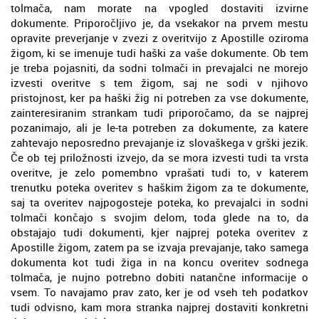
tolmača, nam morate na vpogled dostaviti izvirne
dokumente. Priporočljivo je, da vsekakor na prvem mestu
opravite preverjanje v zvezi z overitvijo z Apostille oziroma
žigom, ki se imenuje tudi haški za vaše dokumente. Ob tem
je treba pojasniti, da sodni tolmači in prevajalci ne morejo
izvesti overitve s tem žigom, saj ne sodi v njihovo
pristojnost, ker pa haški žig ni potreben za vse dokumente,
zainteresiranim strankam tudi priporočamo, da se najprej
pozanimajo, ali je le-ta potreben za dokumente, za katere
zahtevajo neposredno prevajanje iz slovaškega v grški jezik.
Če ob tej priložnosti izvejo, da se mora izvesti tudi ta vrsta
overitve, je zelo pomembno vprašati tudi to, v katerem
trenutku poteka overitev s haškim žigom za te dokumente,
saj ta overitev najpogosteje poteka, ko prevajalci in sodni
tolmači končajo s svojim delom, toda glede na to, da
obstajajo tudi dokumenti, kjer najprej poteka overitev z
Apostille žigom, zatem pa se izvaja prevajanje, tako samega
dokumenta kot tudi žiga in na koncu overitev sodnega
tolmača, je nujno potrebno dobiti natančne informacije o
vsem. To navajamo prav zato, ker je od vseh teh podatkov
tudi odvisno, kam mora stranka najprej dostaviti konkretni