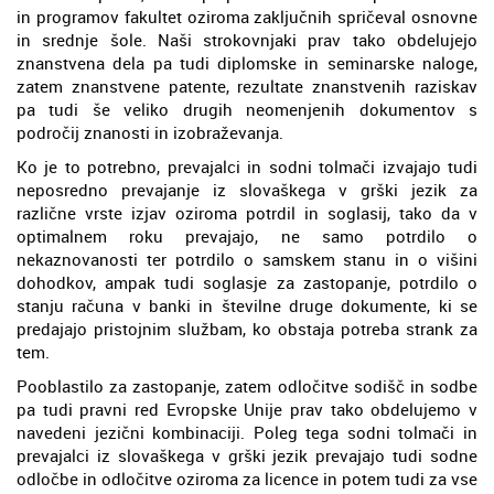
in programov fakultet oziroma zaključnih spričeval osnovne
in srednje šole. Naši strokovnjaki prav tako obdelujejo
znanstvena dela pa tudi diplomske in seminarske naloge,
zatem znanstvene patente, rezultate znanstvenih raziskav
pa tudi še veliko drugih neomenjenih dokumentov s
področij znanosti in izobraževanja.
Ko je to potrebno, prevajalci in sodni tolmači izvajajo tudi
neposredno prevajanje iz slovaškega v grški jezik za
različne vrste izjav oziroma potrdil in soglasij, tako da v
optimalnem roku prevajajo, ne samo potrdilo o
nekaznovanosti ter potrdilo o samskem stanu in o višini
dohodkov, ampak tudi soglasje za zastopanje, potrdilo o
stanju računa v banki in številne druge dokumente, ki se
predajajo pristojnim službam, ko obstaja potreba strank za
tem.
Pooblastilo za zastopanje, zatem odločitve sodišč in sodbe
pa tudi pravni red Evropske Unije prav tako obdelujemo v
navedeni jezični kombinaciji. Poleg tega sodni tolmači in
prevajalci iz slovaškega v grški jezik prevajajo tudi sodne
odločbe in odločitve oziroma za licence in potem tudi za vse