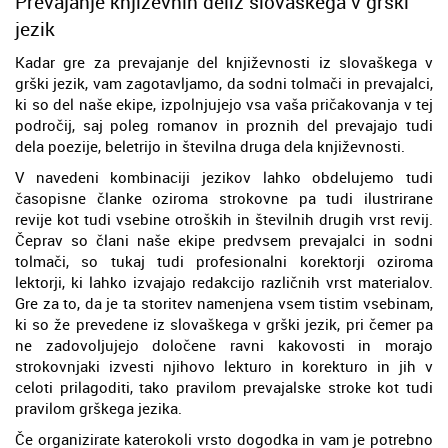
Prevajanje književnih deliz slovaškega v grški
jezik
Kadar gre za prevajanje del književnosti iz slovaškega v
grški jezik, vam zagotavljamo, da sodni tolmači in prevajalci,
ki so del naše ekipe, izpolnjujejo vsa vaša pričakovanja v tej
področij, saj poleg romanov in proznih del prevajajo tudi
dela poezije, beletrijo in številna druga dela književnosti.
V navedeni kombinaciji jezikov lahko obdelujemo tudi
časopisne članke oziroma strokovne pa tudi ilustrirane
revije kot tudi vsebine otroških in številnih drugih vrst revij.
Čeprav so člani naše ekipe predvsem prevajalci in sodni
tolmači, so tukaj tudi profesionalni korektorji oziroma
lektorji, ki lahko izvajajo redakcijo različnih vrst materialov.
Gre za to, da je ta storitev namenjena vsem tistim vsebinam,
ki so že prevedene iz slovaškega v grški jezik, pri čemer pa
ne zadovoljujejo določene ravni kakovosti in morajo
strokovnjaki izvesti njihovo lekturo in korekturo in jih v
celoti prilagoditi, tako pravilom prevajalske stroke kot tudi
pravilom grškega jezika.
Če organizirate katerokoli vrsto dogodka in vam je potrebno