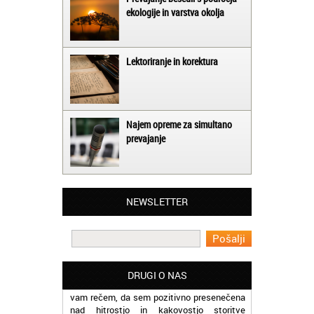
ekologije in varstva okolja
Lektoriranje in korektura
Najem opreme za simultano
prevajanje
Matjaž iz Ajdovščine:
Lahko pohvalim vse zaposlene v Akademiji
Oxford, ker so resnično profesionalni in
prevajalske storitve opravljajo hitro in
NEWSLETTER
učinkoviti.
Martina iz Bleda:
Potrebovala sem prevajanje iz
madžarskega v slovenski jezik in lahko
vam rečem, da sem pozitivno presenečena
DRUGI O NAS
nad hitrostjo in kakovostjo storitve
prevajalcev Akademije Oxford.