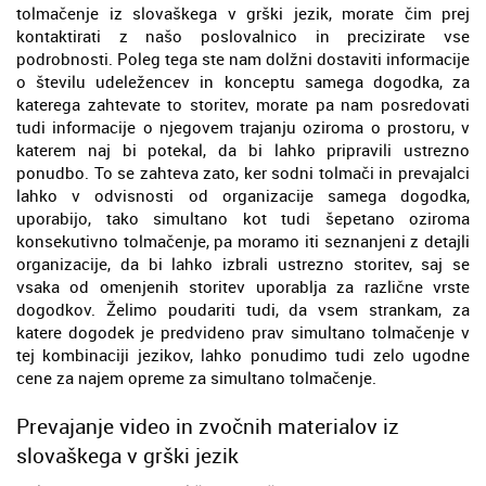
tolmačenje iz slovaškega v grški jezik, morate čim prej
kontaktirati z našo poslovalnico in precizirate vse
podrobnosti. Poleg tega ste nam dolžni dostaviti informacije
o številu udeležencev in konceptu samega dogodka, za
katerega zahtevate to storitev, morate pa nam posredovati
tudi informacije o njegovem trajanju oziroma o prostoru, v
katerem naj bi potekal, da bi lahko pripravili ustrezno
ponudbo. To se zahteva zato, ker sodni tolmači in prevajalci
lahko v odvisnosti od organizacije samega dogodka,
uporabijo, tako simultano kot tudi šepetano oziroma
konsekutivno tolmačenje, pa moramo iti seznanjeni z detajli
organizacije, da bi lahko izbrali ustrezno storitev, saj se
vsaka od omenjenih storitev uporablja za različne vrste
dogodkov. Želimo poudariti tudi, da vsem strankam, za
katere dogodek je predvideno prav simultano tolmačenje v
tej kombinaciji jezikov, lahko ponudimo tudi zelo ugodne
cene za najem opreme za simultano tolmačenje.
Prevajanje video in zvočnih materialov iz
slovaškega v grški jezik