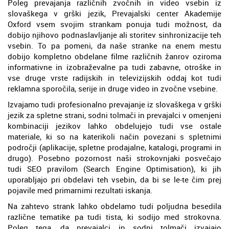
Poleg prevajanja različnih zvočnih in video vsebin iz
slovaškega v grški jezik, Prevajalski center Akademije
Oxford vsem svojim strankam ponuja tudi možnost, da
dobijo njihovo podnaslavljanje ali storitev sinhronizacije teh
vsebin. To pa pomeni, da naše stranke na enem mestu
dobijo kompletno obdelane filme različnih žanrov oziroma
informativne in izobraževalne pa tudi zabavne, otroške in
vse druge vrste radijskih in televizijskih oddaj kot tudi
reklamna sporočila, serije in druge video in zvočne vsebine.
Izvajamo tudi profesionalno prevajanje iz slovaškega v grški
jezik za spletne strani, sodni tolmači in prevajalci v omenjeni
kombinaciji jezikov lahko obdelujejo tudi vse ostale
materiale, ki so na katerikoli način povezani s spletnimi
področji (aplikacije, spletne prodajalne, katalogi, programi in
drugo). Posebno pozornost naši strokovnjaki posvečajo
tudi SEO pravilom (Search Engine Optimisation), ki jih
uporabljajo pri obdelavi teh vsebin, da bi se le-te čim prej
pojavile med primarnimi rezultati iskanja.
Na zahtevo strank lahko obdelamo tudi poljudna besedila
različne tematike pa tudi tista, ki sodijo med strokovna.
Poleg tega, da prevajalci in sodni tolmači izvajajo