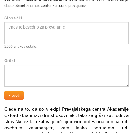
kakovosti. Prevajanje na ta način ne more biti 100% točno. Najboljše je,
da se obrnete na naš center za točno prevajanje.
Slovaški
2000
znakov ostalo.
Grški
Prevedi
Glede na to, da so v ekipi Prevajalskega centra Akademije
Oxford zbrani izvrstni strokovnjaki, tako za grški kot tudi za
slovaški jezik in zahvaljujoč njihovim profesionalnim pa tudi
osebnim zanimanjem, vam lahko ponudimo tudi