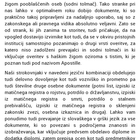
žigom pooblaščenih oseb (sodni tolmač). Tako stranke pri
nas lahko v optimalnem roku dobijo dokumente, ki so
praktično takoj pripravljeni za nadaljnjo uporabo, saj so z
zakonskega ali pravnega vidika absolutno veljavni. Zato se
od strank, ki jih zanima ta storitev, tudi pričakuje, da na
vpogled dostavijo izvirnike kot tudi, da se v okviru pristojnih
institucij samostojno pozanimajo o drugi vrsti overitve, za
katero niso zadolženi prevajalci in sodni tolmači in ki
vključuje overitev s haškim žigom oziroma s tistim, ki je
poznan tudi pod nazivom Apostille.
Naši strokovnjaki v navedeni jezični kombinaciji obdelujejo
tudi delovno dovoljenje kot tudi vozniško in prometno pa
tudi številne druge osebne dokumente (potni list, izpiski iz
matičnega registra o rojstvu, potrdilo o državljanstvu, izpiski
iz matičnega registra o smrti, potrdilo o stalnem
prebivališču, izpiski iz matičnega registra o sklenjeni
zakonski zvezi, osebna izkaznica in druga). Lahko vam
ponudimo tudi prevajanje iz slovaškega v grški jezik za vse
dokumente, ki so povezani s področjema znanosti in
izobraževanja, kar vključuje predvsem obdelavo diplome in
dodatka diplomi, zatem prepisa ocen kot tudi predmetnikov