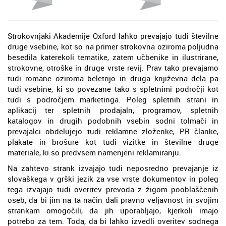
Strokovnjaki Akademije Oxford lahko prevajajo tudi številne
druge vsebine, kot so na primer strokovna oziroma poljudna
besedila katerekoli tematike, zatem učbenike in ilustrirane,
strokovne, otroške in druge vrste revij. Prav tako prevajamo
tudi romane oziroma beletrijo in druga književna dela pa
tudi vsebine, ki so povezane tako s spletnimi področji kot
tudi s področjem marketinga. Poleg spletnih strani in
aplikacij ter spletnih prodajaln, programov, spletnih
katalogov in drugih podobnih vsebin sodni tolmači in
prevajalci obdelujejo tudi reklamne zloženke, PR članke,
plakate in brošure kot tudi vizitke in številne druge
materiale, ki so predvsem namenjeni reklamiranju.
Na zahtevo strank izvajajo tudi neposredno prevajanje iz
slovaškega v grški jezik za vse vrste dokumentov in poleg
tega izvajajo tudi overitev prevoda z žigom pooblaščenih
oseb, da bi jim na ta način dali pravno veljavnost in svojim
strankam omogočili, da jih uporabljajo, kjerkoli imajo
potrebo za tem. Toda, da bi lahko izvedli overitev sodnega