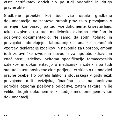
vrste certifikatov obdelujejo pa tudi pogodbe in drugo
pravne akte.
Gradbene projekte kot tudi vso ostalo gradbeno
dokumentacijo na zahtevo strank prav tako prevajamo v
omenjeni kombinaciji pa tudi vse dokumente, ki sestavljajo,
tako razpisno kot tudi medicinsko oziroma tehnično in
poslovno dokumentacijo. Ne samo, da sodni tolmači in
prevajalci obdelujejo laboratorijske analize tehničnih
vzorcev, deklaracije izdelkov in navodila za uporabo, ampak
tudi zdravniške izvide in navodila za uporabo zdravil in
značilnosti izdelkov oziroma specifikacije farmacevtskih
izdelkov in dokumentacijo o medicinskih izdelkih pa tudi
statute in ustanovitvene akte podjetja ter sklep o ustanovitvi
pravne osebe. Po potrebi lahko iz slovaškega v grški jezik
prevajamo tudi revizijska, finančna in letna poslovna
poročila oziroma poslovne odločitve, zatem fakture in še
veliko drugih dokumentov, ki sodijo med omenjene vrste
dokumentacij.