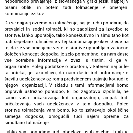
neposredno prevajanje iz slovaškega v grški jezik, najprej v
pisani obliki in potem tudi tolmačenje v omenjeni
kombinaciji jezikov.
Da se najprej ozremo na tolmačenje, saj je treba poudariti, da
prevajalci in sodni tolmači, ki so zadolženi za izvedbo te
storitve, lahko uporabijo, tako konsekutivno in simultano kot
tudi šepetano tolmačenje v tej kombinaciji jezikov. Glede na
to, da se vse omenjene vrste te storitve uporabljajo za točno
določen koncept dogodka, je zelo pomembno, da nam daste
vse potrebne informacije v zvezi s tistim, ki ga vi
organizirate. Poleg podatkov o prostoru, v katerem naj bi le-
ta potekal, je razumljivo, da nam daste tudi informacije o
številu udeležencev oziroma predvidenem trajanju kot tudi o
njegovi organizaciji. V skladu s temi informacijami bomo
pripravili ustrezno ponudbo, ki bo zagotovo izpolnila, ne
samo vaša pričakovanja kot organizatorja, ampak tudi
pričakovanja vseh udeležencev v tem dogodku. Poleg
storitve tolmačenja vam bomo, ko to zahtevajo okoliščine
samega dogodka, omogučili tudi najem opreme za
simultano tolmačenje.
Lahko vam ponudimo tudi obdelavo tistih vsebin, ki jih je