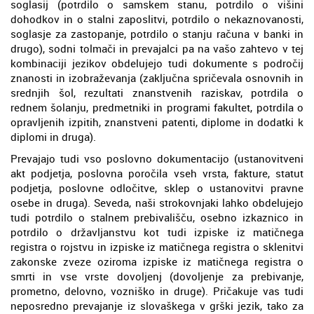
soglasij (potrdilo o samskem stanu, potrdilo o višini
dohodkov in o stalni zaposlitvi, potrdilo o nekaznovanosti,
soglasje za zastopanje, potrdilo o stanju računa v banki in
drugo), sodni tolmači in prevajalci pa na vašo zahtevo v tej
kombinaciji jezikov obdelujejo tudi dokumente s področij
znanosti in izobraževanja (zaključna spričevala osnovnih in
srednjih šol, rezultati znanstvenih raziskav, potrdila o
rednem šolanju, predmetniki in programi fakultet, potrdila o
opravljenih izpitih, znanstveni patenti, diplome in dodatki k
diplomi in druga).
Prevajajo tudi vso poslovno dokumentacijo (ustanovitveni
akt podjetja, poslovna poročila vseh vrsta, fakture, statut
podjetja, poslovne odločitve, sklep o ustanovitvi pravne
osebe in druga). Seveda, naši strokovnjaki lahko obdelujejo
tudi potrdilo o stalnem prebivališču, osebno izkaznico in
potrdilo o državljanstvu kot tudi izpiske iz matičnega
registra o rojstvu in izpiske iz matičnega registra o sklenitvi
zakonske zveze oziroma izpiske iz matičnega registra o
smrti in vse vrste dovoljenj (dovoljenje za prebivanje,
prometno, delovno, vozniško in druge). Pričakuje vas tudi
neposredno prevajanje iz slovaškega v grški jezik, tako za