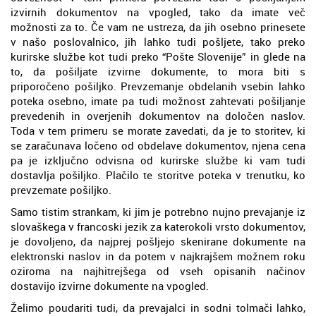
izvirnih dokumentov na vpogled, tako da imate več
možnosti za to. Če vam ne ustreza, da jih osebno prinesete
v našo poslovalnico, jih lahko tudi pošljete, tako preko
kurirske službe kot tudi preko “Pošte Slovenije” in glede na
to, da pošiljate izvirne dokumente, to mora biti s
priporočeno pošiljko. Prevzemanje obdelanih vsebin lahko
poteka osebno, imate pa tudi možnost zahtevati pošiljanje
prevedenih in overjenih dokumentov na določen naslov.
Toda v tem primeru se morate zavedati, da je to storitev, ki
se zaračunava ločeno od obdelave dokumentov, njena cena
pa je izključno odvisna od kurirske službe ki vam tudi
dostavlja pošiljko. Plačilo te storitve poteka v trenutku, ko
prevzemate pošiljko.
Samo tistim strankam, ki jim je potrebno nujno prevajanje iz
slovaškega v francoski jezik za katerokoli vrsto dokumentov,
je dovoljeno, da najprej pošljejo skenirane dokumente na
elektronski naslov in da potem v najkrajšem možnem roku
oziroma na najhitrejšega od vseh opisanih načinov
dostavijo izvirne dokumente na vpogled.
Želimo poudariti tudi, da prevajalci in sodni tolmači lahko,