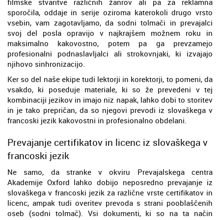
filmske stvaritve različnih žanrov ali pa za reklamna
sporočila, oddaje in serije oziroma katerokoli drugo vrsto
vsebin, vam zagotavljamo, da sodni tolmači in prevajalci
svoj del posla opravijo v najkrajšem možnem roku in
maksimalno kakovostno, potem pa ga prevzamejo
profesionalni podnaslavljalci ali strokovnjaki, ki izvajajo
njihovo sinhronizacijo.
Ker so del naše ekipe tudi lektorji in korektorji, to pomeni, da
vsakdo, ki poseduje materiale, ki so že prevedeni v tej
kombinaciji jezikov in imajo niz napak, lahko dobi to storitev
in je tako prepričan, da so njegovi prevodi iz slovaškega v
francoski jezik kakovostni in profesionalno obdelani.
Prevajanje certifikatov in licenc iz slovaškega v
francoski jezik
Ne samo, da stranke v okviru Prevajalskega centra
Akademije Oxford lahko dobijo neposredno prevajanje iz
slovaškega v francoski jezik za različne vrste certifikatov in
licenc, ampak tudi overitev prevoda s strani pooblaščenih
oseb (sodni tolmač). Vsi dokumenti, ki so na ta način