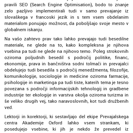
pravili SEO (Search Engine Optimisation), bodo to znanje
zelo pazljivo implementirali tudi v samo prevajanje iz
slovaškega v francoski jezik in s tem vsem obdelanim
materialom ponujajo možnost, da poboljšajo svoje mesto v
globalnem iskanju.
Na vašo zahtevo prav tako lahko prevajajo tudi besedilne
materiale, ne glede na to, kako kompleksna je njihova
vsebina pa tudi ne glede na njihovo temo. Poleg strokovnih
oziroma poljudnih besedil s področij politike, financ,
ekonomije, prava in bančništva sodni tolmači in prevajalci
obdelujejo tudi besedila s področij menedžmenta, filozofije,
komunikologije, sociologije in medicine oziroma farmacije,
psihologije in marketinga pa tudi tiste, katerih tema je tesno
povezana s področji informacijskih tehnologij in gradbene
industrije ter ekologije in varstva okolja oziroma turizma in
še veliko drugih vej, tako naravoslovnih, kot tudi družbenih
ved.
Lektorji in korektorji, ki sestavljajo del ekipe Prevajalskega
centra Akademije Oxford lahko vsem strankam, ki
posedujejo vsebine, ki jih je nekdo že prevedel iz