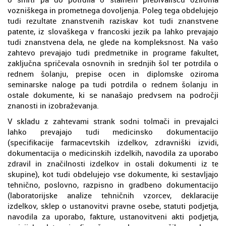
vozniškega in prometnega dovoljenja. Poleg tega obdelujejo
tudi rezultate znanstvenih raziskav kot tudi znanstvene
patente, iz slovaškega v francoski jezik pa lahko prevajajo
tudi znanstvena dela, ne glede na kompleksnost. Na vašo
zahtevo prevajajo tudi predmetnike in programe fakultet,
zaključna spričevala osnovnih in srednjih šol ter potrdila o
rednem šolanju, prepise ocen in diplomske oziroma
seminarske naloge pa tudi potrdila o rednem šolanju in
ostale dokumente, ki se nanašajo predvsem na področji
znanosti in izobraževanja.
V skladu z zahtevami strank sodni tolmači in prevajalci
lahko prevajajo tudi medicinsko dokumentacijo
(specifikacije farmacevtskih izdelkov, zdravniški izvidi,
dokumentacija o medicinskih izdelkih, navodila za uporabo
zdravil in značilnosti izdelkov in ostali dokumenti iz te
skupine), kot tudi obdelujejo vse dokumente, ki sestavljajo
tehnično, poslovno, razpisno in gradbeno dokumentacijo
(laboratorijske analize tehničnih vzorcev, deklaracije
izdelkov, sklep o ustanovitvi pravne osebe, statuti podjetja,
navodila za uporabo, fakture, ustanovitveni akti podjetja,