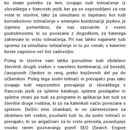
ko imate potrebo za tem, izvajajo tudi tolmačenje iz
slovaškega v francoski jezik, ker pa so usposobljeni za vse
vrste te storitve, tako za simultano in šepetano kot tudi
konsekutivno tolmačenje v omenjeni kombinaciji jezikov, je
izjemno pomembno, da nas seznanite z vsemi
podrobnostmi, ki so povezane z dogodkom, za katerega
zahtevate to vrsto tolmačenja. Pri nas lahko najamete tudi
opremo za simultano tolmačenje in to po cenah, s katerimi
boste zagotovo več kot zadovoljni.
Poleg te storitve vam lahko ponudimo tudi obdelavo
številnih drugih vsebin v navedeni kombinaciji, od besedil,
časopisnih člankov in revij, preko književnih del pa do
učbenikov. Poleg tega sodni tolmači in prevajalci prav tako
izvajajo tudi neposredno prevajanje iz slovaškega v
francoski jezik za spletne kataloge, spletne prodajalne in
spletne strani pa tudi za programe in aplikacije kot tudi za
številne druge vsebine, ki so na katerikoli način povezane s
spletom. Dolžni smo strankam, ki so zainteresirane za
obdelavo teh vsebin, poudariti tudi to, da sodni tolmači in
prevajalci, ki so angažirani za to vrsto prevoda, posedujejo
visoko raven poznavanja pravil SEO (Search Engine