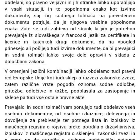
obdelani, so pravno veljavni in jih stranke lahko uporabljajo
v vsaki situaciji, in to popolnoma enako kot izvirne
dokumente, saj žig sodnega tolmača na prevedenem
dokumentu potrjuje, da je njegova vsebina popolnoma
enaka. Zato se tudi zahteva od strank, ki jim je potrebno
prevajanje iz slovaškega v francoski jezik za certifikate in
licence in katerikoli drugi dokument, da na vpogled
prinesejo ali pošljejo tudi izvirne dokumente, da bi prevajalci
in sodni tolmači lahko svoje delo opravili v skladu z
določbami zakona.
V omenjeni jezični kombinaciji lahko obdelamo tudi pravni
red Evropske Unije kot tudi sklep o razvezi zakonske zveze,
zatem različne vrste pogodb oziroma sodne odločbe,
pritožbe, odločitve in tožbe, pooblastila za zastopanje in
sklepe pa tudi vse ostale pravne akte.
Prevajalci in sodni tolmači vam ponujajo tudi obdelavo vseh
osebnih dokumentov, od osebne izkaznice, delovnega in
dovoljenja za prebivanje ter potnega lista in izpiskov iz
matičnega registra o rojstvu preko potrdila o državljanstvu,
izpiskov iz matičnega registra o sklenjeni zakonski zvezi in
o smrti pa do potrdila o stalnem prebivališču oziroma