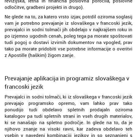
revizijska, letna in finančna poslovna poročila, poslovne
odločitve, gradbeni projekti in drugo).
Ne glede na to, za katero vrsto izjav, potrdil oziroma soglasij
vam je potrebno prevajanje iz slovaškega v francoski jezik,
prevajalci in sodni tolmači jih obdelajo v najkrajšem roku in
po izjemno ugodnih cenah, poleg tega pa morate spoštovati
tudi pogoj o dostavi izvirnih dokumentov na vpogled, prav
tako pa morate pridobiti vse potrebne informacije o overitvi
z Apostille (haškim) žigom zanje.
Prevajanje aplikacija in programiz slovaškega v
francoski jezik
Prevajalci in sodni tolmači, ki iz slovaškega v francoski jezik
prevajajo programsko opremo, vam lahko prav tako
ponudijo tudi obdelavo spletnih prodajaln oziroma
katalogov pa tudi spletnih strani in vseh drugih materialov,
ki se nanašajo na spletno področje. In glede na to, da je
njihovo znanje na visoki ravni, kar zadeva obdelavo teh
vsebin v navedeni kombinaciji jezikov in so seznanjeni s