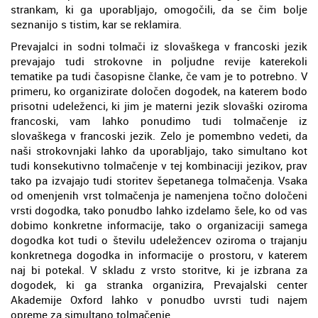
strankam, ki ga uporabljajo, omogočili, da se čim bolje
seznanijo s tistim, kar se reklamira.
Prevajalci in sodni tolmači iz slovaškega v francoski jezik
prevajajo tudi strokovne in poljudne revije katerekoli
tematike pa tudi časopisne članke, če vam je to potrebno. V
primeru, ko organizirate določen dogodek, na katerem bodo
prisotni udeleženci, ki jim je materni jezik slovaški oziroma
francoski, vam lahko ponudimo tudi tolmačenje iz
slovaškega v francoski jezik. Zelo je pomembno vedeti, da
naši strokovnjaki lahko da uporabljajo, tako simultano kot
tudi konsekutivno tolmačenje v tej kombinaciji jezikov, prav
tako pa izvajajo tudi storitev šepetanega tolmačenja. Vsaka
od omenjenih vrst tolmačenja je namenjena točno določeni
vrsti dogodka, tako ponudbo lahko izdelamo šele, ko od vas
dobimo konkretne informacije, tako o organizaciji samega
dogodka kot tudi o številu udeležencev oziroma o trajanju
konkretnega dogodka in informacije o prostoru, v katerem
naj bi potekal. V skladu z vrsto storitve, ki je izbrana za
dogodek, ki ga stranka organizira, Prevajalski center
Akademije Oxford lahko v ponudbo uvrsti tudi najem
opreme za simultano tolmačenje.