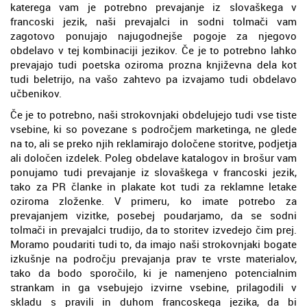
katerega vam je potrebno prevajanje iz slovaškega v
francoski jezik, naši prevajalci in sodni tolmači vam
zagotovo ponujajo najugodnejše pogoje za njegovo
obdelavo v tej kombinaciji jezikov. Če je to potrebno lahko
prevajajo tudi poetska oziroma prozna književna dela kot
tudi beletrijo, na vašo zahtevo pa izvajamo tudi obdelavo
učbenikov.
Če je to potrebno, naši strokovnjaki obdelujejo tudi vse tiste
vsebine, ki so povezane s področjem marketinga, ne glede
na to, ali se preko njih reklamirajo določene storitve, podjetja
ali določen izdelek. Poleg obdelave katalogov in brošur vam
ponujamo tudi prevajanje iz slovaškega v francoski jezik,
tako za PR članke in plakate kot tudi za reklamne letake
oziroma zloženke. V primeru, ko imate potrebo za
prevajanjem vizitke, posebej poudarjamo, da se sodni
tolmači in prevajalci trudijo, da to storitev izvedejo čim prej.
Moramo poudariti tudi to, da imajo naši strokovnjaki bogate
izkušnje na področju prevajanja prav te vrste materialov,
tako da bodo sporočilo, ki je namenjeno potencialnim
strankam in ga vsebujejo izvirne vsebine, prilagodili v
skladu s pravili in duhom francoskega jezika, da bi