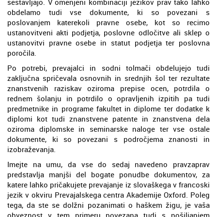
sestavljajo. V omenjeni kombinaciji jezikov prav tako lahko
obdelamo tudi vse dokumente, ki so povezani s
poslovanjem katerekoli pravne osebe, kot so recimo
ustanovitveni akti podjetja, poslovne odločitve ali sklep o
ustanovitvi pravne osebe in statut podjetja ter poslovna
poročila.
Po potrebi, prevajalci in sodni tolmači obdelujejo tudi
zaključna spričevala osnovnih in srednjih šol ter rezultate
znanstvenih raziskav oziroma prepise ocen, potrdila o
rednem šolanju in potrdilo o opravljenih izpitih pa tudi
predmetnike in programe fakultet in diplome ter dodatke k
diplomi kot tudi znanstvene patente in znanstvena dela
oziroma diplomske in seminarske naloge ter vse ostale
dokumente, ki so povezani s področjema znanosti in
izobraževanja.
Imejte na umu, da vse do sedaj navedeno pravzaprav
predstavlja manjši del bogate ponudbe dokumentov, za
katere lahko pričakujete prevajanje iz slovaškega v francoski
jezik v okviru Prevajalskega centra Akademije Oxford. Poleg
tega, da ste se dolžni pozanimati o haškem žigu, je vaša
obveznost v tem primeru povezana tudi s pošiljanjem