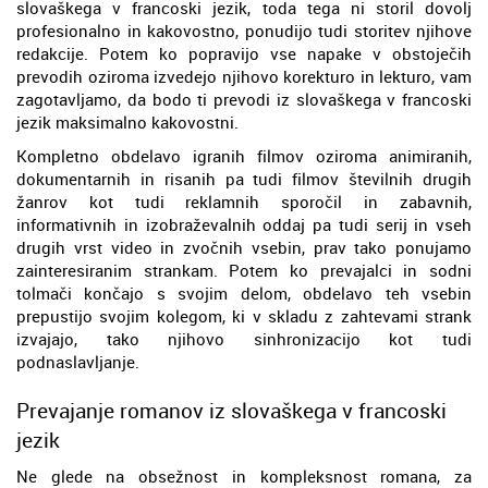
slovaškega v francoski jezik, toda tega ni storil dovolj
profesionalno in kakovostno, ponudijo tudi storitev njihove
redakcije. Potem ko popravijo vse napake v obstoječih
prevodih oziroma izvedejo njihovo korekturo in lekturo, vam
zagotavljamo, da bodo ti prevodi iz slovaškega v francoski
jezik maksimalno kakovostni.
Kompletno obdelavo igranih filmov oziroma animiranih,
dokumentarnih in risanih pa tudi filmov številnih drugih
žanrov kot tudi reklamnih sporočil in zabavnih,
informativnih in izobraževalnih oddaj pa tudi serij in vseh
drugih vrst video in zvočnih vsebin, prav tako ponujamo
zainteresiranim strankam. Potem ko prevajalci in sodni
tolmači končajo s svojim delom, obdelavo teh vsebin
prepustijo svojim kolegom, ki v skladu z zahtevami strank
izvajajo, tako njihovo sinhronizacijo kot tudi
podnaslavljanje.
Prevajanje romanov iz slovaškega v francoski
jezik
Ne glede na obsežnost in kompleksnost romana, za