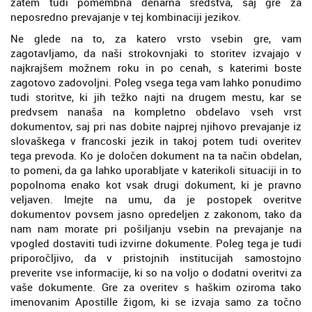
zatem tudi pomembna denarna sredstva, saj gre za
neposredno prevajanje v tej kombinaciji jezikov.
Ne glede na to, za katero vrsto vsebin gre, vam
zagotavljamo, da naši strokovnjaki to storitev izvajajo v
najkrajšem možnem roku in po cenah, s katerimi boste
zagotovo zadovoljni. Poleg vsega tega vam lahko ponudimo
tudi storitve, ki jih težko najti na drugem mestu, kar se
predvsem nanaša na kompletno obdelavo vseh vrst
dokumentov, saj pri nas dobite najprej njihovo prevajanje iz
slovaškega v francoski jezik in takoj potem tudi overitev
tega prevoda. Ko je določen dokument na ta način obdelan,
to pomeni, da ga lahko uporabljate v katerikoli situaciji in to
popolnoma enako kot vsak drugi dokument, ki je pravno
veljaven. Imejte na umu, da je postopek overitve
dokumentov povsem jasno opredeljen z zakonom, tako da
nam nam morate pri pošiljanju vsebin na prevajanje na
vpogled dostaviti tudi izvirne dokumente. Poleg tega je tudi
priporočljivo, da v pristojnih institucijah samostojno
preverite vse informacije, ki so na voljo o dodatni overitvi za
vaše dokumente. Gre za overitev s haškim oziroma tako
imenovanim Apostille žigom, ki se izvaja samo za točno