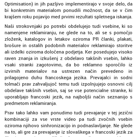
Optimisation) in jih pazljivo implementirajo v svoje delo, da
bi konkretnim materialom ponudili možnost, da se v čim
krajšem roku pojavijo med prvimi rezultati spletnega iskanja.
Naši strokovnjaki po potrebi obdelujejo tudi vsebine, ki so
namenjene reklamiranju, ne glede na to, ali se s pomočjo
zloženk, katalogov in letakov oziroma PR članki, plakati,
brošure in ostalih podobnih materialov reklamirajo storitve
ali izdelki oziroma določena podjetja. Ker posedujejo visoko
raven znanja in izkušenj z obdelavo takšnih vsebin, lahko
vsaki stranki zagotovimo, da bo reklamno sporočilo iz
izvirnih materialov na ustrezen način prevedeno in
prilagojeno duhu francoskega jezika. Prevajalci in sodni
tolmači prav zahvaljujoč temu tudi izpolnjujejo osnovni cilj
obdelave takšnih vsebin, saj se vse potencialne stranke, ki
uporabljajo francoski jezik, na najboljši način seznanijo s
predmetom reklamiranja.
Prav tako lahko vam ponudimo tudi prevajanje v tej jezični
kombinaciji za vse vrste video pa tudi zvočnih vsebin
oziroma njihovo sinhronizacijo in podnaslavljanje. Ne glede
na to, ali gre za prevajanje iz slovaškega v francoski jezik za