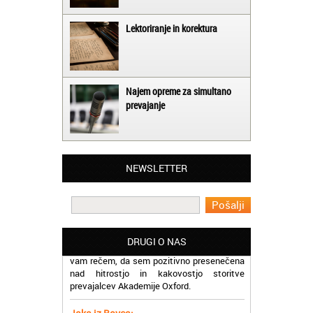
Lektoriranje in korektura
Najem opreme za simultano
prevajanje
Matjaž iz Ajdovščine:
Lahko pohvalim vse zaposlene v Akademiji
Oxford, ker so resnično profesionalni in
prevajalske storitve opravljajo hitro in
NEWSLETTER
učinkoviti.
Martina iz Bleda:
Potrebovala sem prevajanje iz
madžarskega v slovenski jezik in lahko
vam rečem, da sem pozitivno presenečena
DRUGI O NAS
nad hitrostjo in kakovostjo storitve
prevajalcev Akademije Oxford.
Jaka iz Bovca:
Mislim, da je odlično, ker lahko na enem