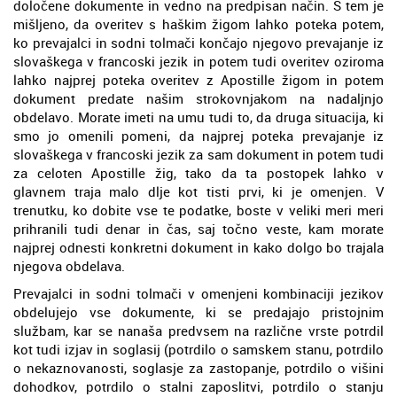
določene dokumente in vedno na predpisan način. S tem je
mišljeno, da overitev s haškim žigom lahko poteka potem,
ko prevajalci in sodni tolmači končajo njegovo prevajanje iz
slovaškega v francoski jezik in potem tudi overitev oziroma
lahko najprej poteka overitev z Apostille žigom in potem
dokument predate našim strokovnjakom na nadaljnjo
obdelavo. Morate imeti na umu tudi to, da druga situacija, ki
smo jo omenili pomeni, da najprej poteka prevajanje iz
slovaškega v francoski jezik za sam dokument in potem tudi
za celoten Apostille žig, tako da ta postopek lahko v
glavnem traja malo dlje kot tisti prvi, ki je omenjen. V
trenutku, ko dobite vse te podatke, boste v veliki meri meri
prihranili tudi denar in čas, saj točno veste, kam morate
najprej odnesti konkretni dokument in kako dolgo bo trajala
njegova obdelava.
Prevajalci in sodni tolmači v omenjeni kombinaciji jezikov
obdelujejo vse dokumente, ki se predajajo pristojnim
službam, kar se nanaša predvsem na različne vrste potrdil
kot tudi izjav in soglasij (potrdilo o samskem stanu, potrdilo
o nekaznovanosti, soglasje za zastopanje, potrdilo o višini
dohodkov, potrdilo o stalni zaposlitvi, potrdilo o stanju