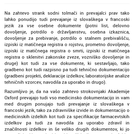
Na zahtevo strank sodni tolmači in prevajalci prav tako
lahko ponudijo tudi prevajanje iz slovaškega v francoski
jezik za vse osebne dokumente (potni list, delovno
dovoljenje, potrdilo o državljanstvu, osebna izkaznica,
dovoljenje za prebivanje, potrdilo o stalnem prebivališču,
izpiski iz matičnega registra o rojstvu, prometno dovoljenje,
izpiski iz matičnega registra o smrti, izpiski iz matičnega
registra o sklenitvi zakonske zveze, vozniško dovoljenje in
druge) kot tudi za vse dokumente, ki sestavljajo, tako
gradbeno kot tudi razpisno pa tudi tehnično dokumentacijo
(gradbeni projekti, deklaracije izdelkov, laboratorijske analize
tehničnih vzorcev, navodila za uporabo in drugo).
Razumljivo je, da na vašo zahtevo strokovnjaki Akademije
Oxford prevajajo tudi vso medicinsko dokumentacijo in vam
med drugim ponujajo tudi prevajanje iz slovaškega v
francoski jezik, tako za zdravniške izvide in dokumentacijo o
medicinskih izdelkih kot tudi za specifikacije farmacevtskih
izdelkov pa tudi za navodila za uporabo zdravil in
značilnosti izdelkov in še veliko drugih dokumentov, ki jo