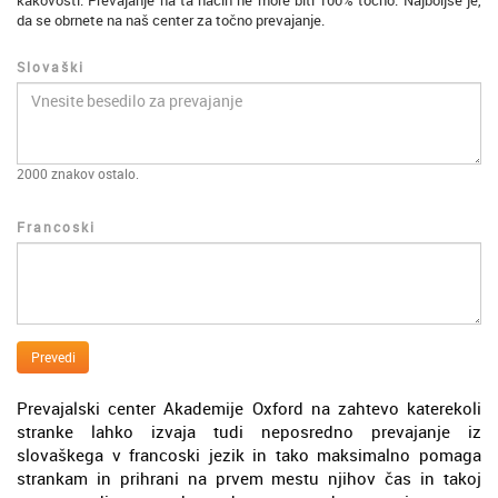
kakovosti. Prevajanje na ta način ne more biti 100% točno. Najboljše je,
da se obrnete na naš center za točno prevajanje.
Slovaški
2000
znakov ostalo.
Francoski
Prevedi
Prevajalski center Akademije Oxford na zahtevo katerekoli
stranke lahko izvaja tudi neposredno prevajanje iz
slovaškega v francoski jezik in tako maksimalno pomaga
strankam in prihrani na prvem mestu njihov čas in takoj