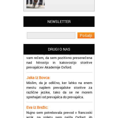
Matjaž iz Ajdovščine:
Lahko pohvalim vse zaposlene v Akademiji
Oxford, ker so resnično profesionalni in
prevajalske storitve opravljajo hitro in
NEWSLETTER
učinkoviti.
Martina iz Bleda:
Potrebovala sem prevajanje iz
madžarskega v slovenski jezik in lahko
DRUGI O NAS
vam rečem, da sem pozitivno presenečena
nad hitrostjo in kakovostjo storitve
prevajalcev Akademije Oxford.
Jaka iz Bovca:
Mislim, da je odlično, ker lahko na enem
mestu najdem prevajalske storitve za
različne jezike, tako da se ne morem
sprehajati od prevajalca do prevajalca.
Eva iz Brežic:
Nujno sem potrebovala prevod v francoski
jezik, na spletu sem našla Oxford, jih
poklicala in v roku nekaj ur sem po