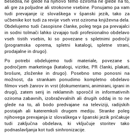
besedila, ne glede na njihovo temo oziroma ne glede na to,
ali gre za poljudne ali strokovne vsebine. Ponujamo pa vam
tudi prevajanje iz slovaškega v španski jezik, tako za
učbenike kot tudi za revije vseh vrst oziroma književna dela.
Obdelujemo tudi časopisne članke, poleg tega pa prevajalci
in sodni tolmači lahko izvajajo tudi profesionalno obdelavo
vseh tistih vsebin, ki so povezane s spletnimi področji
(programska oprema, spletni katalogi, spletne strani,
prodajalne in drugo).
Po potrebi obdelujemo tudi materiale, povezane s
področjem marketinga (katalogi, vizitke, PR članki, plakati,
brošure, zloženke in drugo). Posebno smo ponosni na
možnost, da strankam ponudimo kompletno obdelavo
filmov vseh žanrov in vrst (dokumentarni, animirani, igrani in
drugi), zatem serij in reklamnih sporočil in informativnih
oziroma zabavnih, izobraževalnih ali drugih oddaj in to ne
glede na to, ali bodo predvajane na televiziji, radijskih
postajah ali kateremkoli drugem mediju. Stranke poleg
njihovega prevajanja iz slovaškega v španski jezik pričakuje
tudi zaključna obdelava, ki vključuje storitev tako
podnaslavljanja kot tudi sinhronizacije.