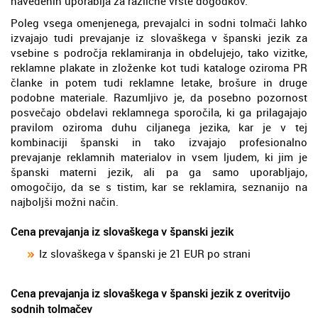
navedenih uporablja za različne vrste dogodkov.
Poleg vsega omenjenega, prevajalci in sodni tolmači lahko
izvajajo tudi prevajanje iz slovaškega v španski jezik za
vsebine s področja reklamiranja in obdelujejo, tako vizitke,
reklamne plakate in zloženke kot tudi kataloge oziroma PR
članke in potem tudi reklamne letake, brošure in druge
podobne materiale. Razumljivo je, da posebno pozornost
posvečajo obdelavi reklamnega sporočila, ki ga prilagajajo
pravilom oziroma duhu ciljanega jezika, kar je v tej
kombinaciji španski in tako izvajajo profesionalno
prevajanje reklamnih materialov in vsem ljudem, ki jim je
španski materni jezik, ali pa ga samo uporabljajo,
omogočijo, da se s tistim, kar se reklamira, seznanijo na
najboljši možni način.
Cena prevajanja iz slovaškega v španski jezik
Iz slovaškega v španski je 21 EUR po strani
Cena prevajanja iz slovaškega v španski jezik z overitvijo
sodnih tolmačev