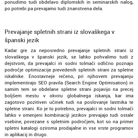
ponudimo tudi obdelavo diplomskih in seminarskih nalog,
po potrebi pa prevajamo tudi znanstvena dela.
Prevajanje spletnih strani iz slovaškega v
španski jezik
Kadar gre za neposredno prevajanje spletnih strani iz
slovaškega v španski jezik, se lahko pohvalimo tudi z
dejstvom, da prevajalci in sodni tolmači odlično poznajo
področje optimizacije prevedenih spletnih strani za spletne
iskalnike. Enostavneje rečeno, pri njihovem prevajanju
implementirajo SEO pravila (Search Engine Optimisation) in
samim tem se obdelane spletne strani pojavijo na precej
boljšem mestu v okviru globalnega iskanja, kar ima
zagotovo pozitiven učinek tudi na poslovanje lastnika te
spletne strani. Ko je to potrebno, prevajalci in sodni tolmači
lahko v omenjeni kombinaciji jezikov prevajajo tudi ostale
vsebine, povezane s spletnim področjem, kot so na primer
spletni katalogi oziroma prodajalne in vse vrste programov
in aplikacij in drugo.