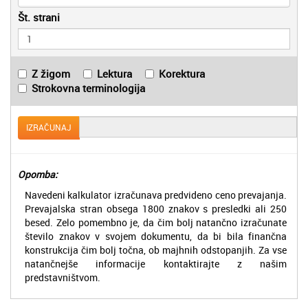
Št. strani
Z žigom
Lektura
Korektura
Strokovna terminologija
IZRAČUNAJ
Opomba:
Navedeni kalkulator izračunava predvideno ceno prevajanja.
Prevajalska stran obsega 1800 znakov s presledki ali 250
besed. Zelo pomembno je, da čim bolj natančno izračunate
število znakov v svojem dokumentu, da bi bila finančna
konstrukcija čim bolj točna, ob majhnih odstopanjih. Za vse
natančnejše informacije kontaktirajte z našim
predstavništvom.