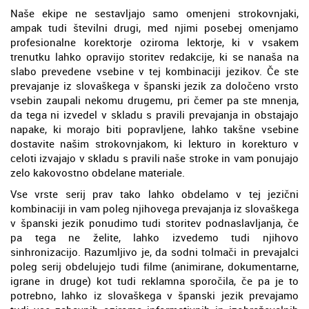
Naše ekipe ne sestavljajo samo omenjeni strokovnjaki,
ampak tudi številni drugi, med njimi posebej omenjamo
profesionalne korektorje oziroma lektorje, ki v vsakem
trenutku lahko opravijo storitev redakcije, ki se nanaša na
slabo prevedene vsebine v tej kombinaciji jezikov. Če ste
prevajanje iz slovaškega v španski jezik za določeno vrsto
vsebin zaupali nekomu drugemu, pri čemer pa ste mnenja,
da tega ni izvedel v skladu s pravili prevajanja in obstajajo
napake, ki morajo biti popravljene, lahko takšne vsebine
dostavite našim strokovnjakom, ki lekturo in korekturo v
celoti izvajajo v skladu s pravili naše stroke in vam ponujajo
zelo kakovostno obdelane materiale.
Vse vrste serij prav tako lahko obdelamo v tej jezični
kombinaciji in vam poleg njihovega prevajanja iz slovaškega
v španski jezik ponudimo tudi storitev podnaslavljanja, če
pa tega ne želite, lahko izvedemo tudi njihovo
sinhronizacijo. Razumljivo je, da sodni tolmači in prevajalci
poleg serij obdelujejo tudi filme (animirane, dokumentarne,
igrane in druge) kot tudi reklamna sporočila, če pa je to
potrebno, lahko iz slovaškega v španski jezik prevajamo