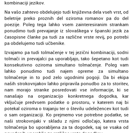
kombinaciji jezikov.
Na vašo zahtevo obdelujejo tudi književna dela vseh vrst, od
beletrije preko proznih del oziroma romanov pa do del
poezije. Poleg tega lahko vsem zainteresiranim strankam
ponudimo tudi prevajanje iz slovaškega v španski jezik za
časopisne članke pa tudi za različne vrste revij, po potrebi
pa obdelujemo tudi učbenike.
Izvajamo pa tudi tolmačenje v tej jezični kombinaciji, sodni
tolmači in prevajalci pa uporabljajo, tako šepetano kot tudi
konsekutivno oziroma simultano tolmačenje. Poleg vam
lahko ponudimo tudi najem opreme za simultano
tolmačenje in to pod zelo ugodnimi pogoji. Da bi ekipa
naših strokovnjakov lahko pripravila ponudbo za to storitev,
nam morajo stranke posredovati vse informacije, ki se
nanašajo na organizacijo konkretnega dogodka, kar
vključuje predvsem podatke o prostoru, v katerem naj bi
potekal oziroma o trajanju ter o številu udeležencev kot tudi
o sam organizaciji. Ko prejmemo vse potrebne podatke, se
naši strokovnjaki v skladu z njimi odločajo, katera vrsta
tolmačenja bo uporabljena za ta dogodek, saj se vsaka od