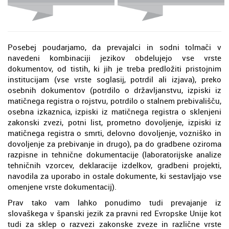
Posebej poudarjamo, da prevajalci in sodni tolmači v
navedeni kombinaciji jezikov obdelujejo vse vrste
dokumentov, od tistih, ki jih je treba predložiti pristojnim
institucijam (vse vrste soglasij, potrdil ali izjava), preko
osebnih dokumentov (potrdilo o državljanstvu, izpiski iz
matičnega registra o rojstvu, potrdilo o stalnem prebivališču,
osebna izkaznica, izpiski iz matičnega registra o sklenjeni
zakonski zvezi, potni list, prometno dovoljenje, izpiski iz
matičnega registra o smrti, delovno dovoljenje, vozniško in
dovoljenje za prebivanje in drugo), pa do gradbene oziroma
razpisne in tehnične dokumentacije (laboratorijske analize
tehničnih vzorcev, deklaracije izdelkov, gradbeni projekti,
navodila za uporabo in ostale dokumente, ki sestavljajo vse
omenjene vrste dokumentacij).
Prav tako vam lahko ponudimo tudi prevajanje iz
slovaškega v španski jezik za pravni red Evropske Unije kot
tudi za sklep o razvezi zakonske zveze in različne vrste