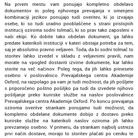
Na prvem mestu vam ponujajo kompletno obdelavo
dokumentov in poleg njihovega prevajanja v omenjeni
kombinaciji jezikov ponujajo tudi overitev, ki jo izvajajo
osebe, ki so tudi uradno pooblaščene s strani pristojnih
institucij oziroma sodni tolmači, ki so prav tako zaposleni v
naši ekipi. Ko dobite tako obdelan dokument, ga lahko
predate katerikoli instituciji v kateri obstaja potreba za tem,
saj je absolutno pravno veljaven. Toda, da bi sodni tolmač to
storitev lahko izvedel v skladu z veljavnimi pravili, nam
morate na vpogled dostaviti izvirne dokumente, kar lahko
storite na več načinov. Poleg tega, da jih lahko prinesete
osebno v poslovalnico Prevajalskega centra Akademije
Oxford, na razpolago pa vam je tudi možnost, da jih pošljete
s priporočeno poštno pošiljko pa tudi da izvedete njihovo
pošiljanje preko kurirske službe na naslov poslovalnice
Prevajalskega centra Akademije Oxford. Po koncu prevajanja
oziroma overitve strankam ponujamo tudi možnost, da
kompletno obdelane dokumente dobijo z dostavo preko
kurirske službe na katerikoli naslov oziroma jih lahko
prevzamejo osebno. V primeru, da strankam najbolj ustreza
prvi način dostave, morajo to storitev plačati po ceniku te