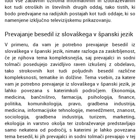
tudi vse zabavnih oziroma informativnih in izobraževalnih
kot tudi otroških in številnih drugih oddaj, tako tistih, ki
bodo predvajane na radijskih postajah kot tudi oddaje, ki so
namenjene izključno televizijskemu prikazovanju.
Prevajanje besedil iz slovaškega v španski jezik
V primeru, da vam je potrebno prevajanje besedil iz
slovaškega v španski jezik, nimate razloga za zaskrbljenost,
če je njihova tema kompleksnejša, saj prevajalci in sodni
tolmači posedujejo zavidljivo raven izkušenj z obdelavo,
tako strokovnih kot tudi poljudnih besedil različne
kompleksnosti, tematike in dolžine. Tema vsebin, za katere
vam je potrebno prevajanje iz slovaškega v španski jezik, je
lahko povezana s katerimkoli področjem. Ekonomija,
medicina, bančništvo, farmacija, psihologija, finance,
politika, komunikologija, pravo, gradbena industrija,
medicina, informacijske tehnologije, menedžment, znanost,
sociologija, gradbena industrija, turizem, marketing,
ekologija in varstvo okolja ter izobraževanje predstavljajo
samo nekatera od področij, s katerimi je lahko povezana
tema besedil, ki jih prevajalci in sodni tolmači prevajajo v tej