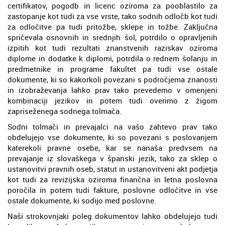
certifikatov, pogodb in licenc oziroma za pooblastilo za
zastopanje kot tudi za vse vrste, tako sodnih odločb kot tudi
za odločitve pa tudi pritožbe, sklepe in tožbe. Zaključna
spričevala osnovnih in srednjih šol, potrdilo o opravljenih
izpitih kot tudi rezultati znanstvenih raziskav oziroma
diplome in dodatke k diplomi, potrdila o rednem šolanju in
predmetnike in programe fakultet pa tudi vse ostale
dokumente, ki so kakorkoli povezani s področjema znanosti
in izobraževanja lahko prav tako prevedemo v omenjeni
kombinaciji jezikov in potem tudi overimo z žigom
zapriseženega sodnega tolmača.
Sodni tolmači in prevajalci na vašo zahtevo prav tako
obdelujejo vse dokumente, ki so povezani s poslovanjem
katerekoli pravne osebe, kar se nanaša predvsem na
prevajanje iz slovaškega v španski jezik, tako za sklep o
ustanovitvi pravnih oseb, statut in ustanovitveni akt podjetja
kot tudi za revizijska oziroma finančna in letna poslovna
poročila in potem tudi fakture, poslovne odločitve in vse
ostale dokumente, ki sodijo med poslovne.
Naši strokovnjaki poleg dokumentov lahko obdelujejo tudi