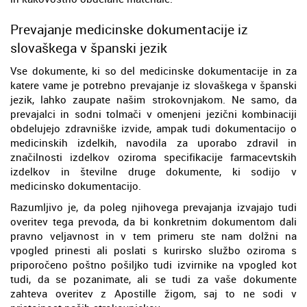
Prevajanje medicinske dokumentacije iz
slovaškega v španski jezik
Vse dokumente, ki so del medicinske dokumentacije in za
katere vame je potrebno prevajanje iz slovaškega v španski
jezik, lahko zaupate našim strokovnjakom. Ne samo, da
prevajalci in sodni tolmači v omenjeni jezični kombinaciji
obdelujejo zdravniške izvide, ampak tudi dokumentacijo o
medicinskih izdelkih, navodila za uporabo zdravil in
značilnosti izdelkov oziroma specifikacije farmacevtskih
izdelkov in številne druge dokumente, ki sodijo v
medicinsko dokumentacijo.
Razumljivo je, da poleg njihovega prevajanja izvajajo tudi
overitev tega prevoda, da bi konkretnim dokumentom dali
pravno veljavnost in v tem primeru ste nam dolžni na
vpogled prinesti ali poslati s kurirsko službo oziroma s
priporočeno poštno pošiljko tudi izvirnike na vpogled kot
tudi, da se pozanimate, ali se tudi za vaše dokumente
zahteva overitev z Apostille žigom, saj to ne sodi v