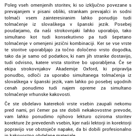
Poleg vseh omenjenih storitev, ki so izključno povezane s
prevajanjem v pisani obliki, strankam prevajalci in sodni
tolmači vsem zainteresiranim lahko ponudijo tudi
tolmačenje iz slovaškega v španski jezik. Posebej
poudarjamo, da naši strokovnjaki lahko uporabijo, tako
simultano kot tudi konsekutivno pa tudi šepetano
tolmačenje v omenjeni jezični kombinaciji. Ker se vse vrste
te storitve uporabljajo za točno določeno vrsto dogodka,
tako da je samo od podatkov, ki nam jih stranke dostavijo,
tudi odvisno, katere vrsta storitve bo uporabljena. Če se
ekipa strokovnjakov Akademije Oxford, ki pripravlja
ponudbo, odloči za uporabo simultanega tolmačenja iz
slovaškega v španski jezik, vam lahko po posebej ugodnih
cenah ponudimo tudi najem opreme za simultano
tolmačenje vrhunske kakovosti.
Če ste obdelavo katerekoli vrste vsebin zaupali nekomu
pred nami, pri čemer pa ste dobili nekakovostne prevode,
vam lahko ponudimo njihovo lekturo oziroma storitev
korekture že prevedenih vsebin, kjer naši lektorji in korektorji
popravijo vse obstoječe napake, da bi dobili profesionalno
in kakovostno obdelane materiale.