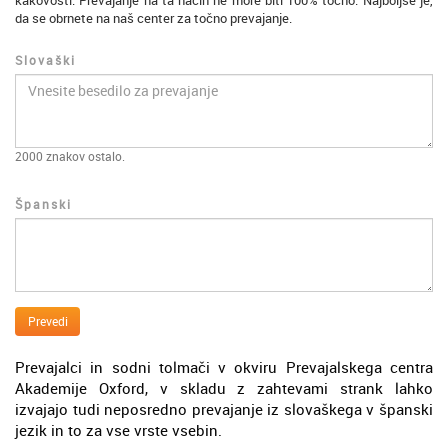
kakovosti. Prevajanje na ta način ne more biti 100% točno. Najboljše je,
da se obrnete na naš center za točno prevajanje.
Slovaški
2000
znakov ostalo.
Španski
Prevedi
Prevajalci in sodni tolmači v okviru Prevajalskega centra
Akademije Oxford, v skladu z zahtevami strank lahko
izvajajo tudi neposredno prevajanje iz slovaškega v španski
jezik in to za vse vrste vsebin.