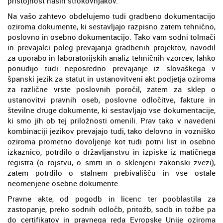
pristojnost naših strokovnjakov.
Na vašo zahtevo obdelujemo tudi gradbeno dokumentacijo
oziroma dokumente, ki sestavljajo razpisno zatem tehnično,
poslovno in osebno dokumentacijo. Tako vam sodni tolmači
in prevajalci poleg prevajanja gradbenih projektov, navodil
za uporabo in laboratorijskih analiz tehničnih vzorcev, lahko
ponudijo tudi neposredno prevajanje iz slovaškega v
španski jezik za statut in ustanovitveni akt podjetja oziroma
za različne vrste poslovnih poročil, zatem za sklep o
ustanovitvi pravnih oseb, poslovne odločitve, fakture in
številne druge dokumente, ki sestavljajo vse dokumentacije,
ki smo jih ob tej priložnosti omenili. Prav tako v navedeni
kombinaciji jezikov prevajajo tudi, tako delovno in vozniško
oziroma prometno dovoljenje kot tudi potni list in osebno
izkaznico, potrdilo o državljanstvu in izpiske iz matičnega
registra (o rojstvu, o smrti in o sklenjeni zakonski zvezi),
zatem potrdilo o stalnem prebivališču in vse ostale
neomenjene osebne dokumente.
Pravne akte, od pogodb in licenc ter pooblastila za
zastopanje, preko sodnih odločb, pritožb, sodb in tožbe pa
do certifikatov in pravnega reda Evropske Unije oziroma