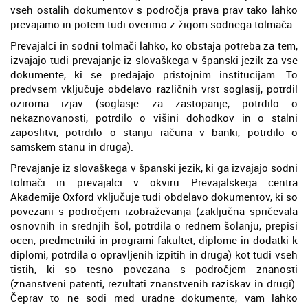
vseh ostalih dokumentov s področja prava prav tako lahko
prevajamo in potem tudi overimo z žigom sodnega tolmača.
Prevajalci in sodni tolmači lahko, ko obstaja potreba za tem,
izvajajo tudi prevajanje iz slovaškega v španski jezik za vse
dokumente, ki se predajajo pristojnim institucijam. To
predvsem vključuje obdelavo različnih vrst soglasij, potrdil
oziroma izjav (soglasje za zastopanje, potrdilo o
nekaznovanosti, potrdilo o višini dohodkov in o stalni
zaposlitvi, potrdilo o stanju računa v banki, potrdilo o
samskem stanu in druga).
Prevajanje iz slovaškega v španski jezik, ki ga izvajajo sodni
tolmači in prevajalci v okviru Prevajalskega centra
Akademije Oxford vključuje tudi obdelavo dokumentov, ki so
povezani s področjem izobraževanja (zaključna spričevala
osnovnih in srednjih šol, potrdila o rednem šolanju, prepisi
ocen, predmetniki in programi fakultet, diplome in dodatki k
diplomi, potrdila o opravljenih izpitih in druga) kot tudi vseh
tistih, ki so tesno povezana s področjem znanosti
(znanstveni patenti, rezultati znanstvenih raziskav in drugi).
Čeprav to ne sodi med uradne dokumente, vam lahko