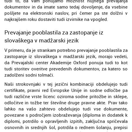
tudi to, da vam ponujamo možnost nujnega prevajanja
dokumentov in da imate samo tedaj dovoljenje, da vsebine
pošljete na elektronski naslov, pri čemer pa ste dolžni v
najkrajšem roku dostaviti tudi izvirnike na vpogled.
Prevajanje pooblastila za zastopanje iz
slovaškega v madžarski jezik
V primeru, da je strankam potrebno prevajanje pooblastila za
zastopanje iz slovaškega v madžarski jezik, morajo vedeti,
da Prevajalski center Akademije Oxford ponuja tudi to kot
tudi storitev overitve prevedenih dokumentov, za katero so
zadolženi sodni tolmači.
Naši strokovnjaki v tej jezični kombinaciji obdelujejo tudi
certifikate, pravni red Evropske Unije in sodne odločbe pa
tudi različne vrste licenc oziroma sodne pritožbe in sklepe,
odločitve in tožbe ter številne druge pravne akte. Prav tako
lahko na vašo zahtevo obdelujejo tudi vse dokumente,
povezane s področjem izobraževanja (diploma in dodatek k
diplomi, potrdilo o opravljenih izpitih, zaključna spričevala
osnovnih in srednjih šol, potrdila o rednem šolanju, prepisi