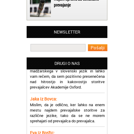
prevajanje
Matjaž iz Ajdovščine:
Lahko pohvalim vse zaposlene v Akademiji
Oxford, ker so resnično profesionalni in
NEWSLETTER
prevajalske storitve opravljajo hitro in
učinkoviti.
Martina iz Bleda:
Potrebovala sem prevajanje iz
madžarskega v slovenski jezik in lahko
DRUGI O NAS
vam rečem, da sem pozitivno presenečena
nad hitrostjo in kakovostjo storitve
prevajalcev Akademije Oxford.
Jaka iz Bovca:
Mislim, da je odlično, ker lahko na enem
mestu najdem prevajalske storitve za
različne jezike, tako da se ne morem
sprehajati od prevajalca do prevajalca.
Eva iz Brežic:
Nujno sem potrebovala prevod v francoski