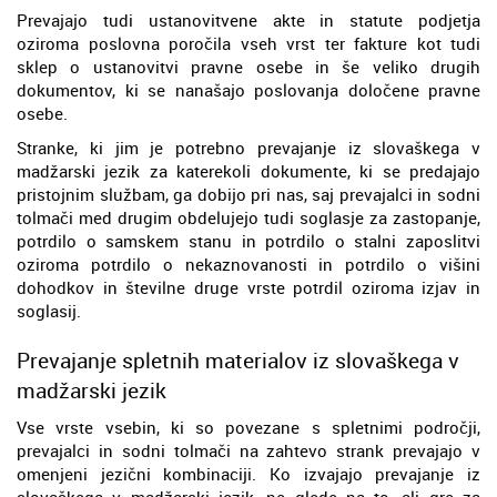
Prevajajo tudi ustanovitvene akte in statute podjetja
oziroma poslovna poročila vseh vrst ter fakture kot tudi
sklep o ustanovitvi pravne osebe in še veliko drugih
dokumentov, ki se nanašajo poslovanja določene pravne
osebe.
Stranke, ki jim je potrebno prevajanje iz slovaškega v
madžarski jezik za katerekoli dokumente, ki se predajajo
pristojnim službam, ga dobijo pri nas, saj prevajalci in sodni
tolmači med drugim obdelujejo tudi soglasje za zastopanje,
potrdilo o samskem stanu in potrdilo o stalni zaposlitvi
oziroma potrdilo o nekaznovanosti in potrdilo o višini
dohodkov in številne druge vrste potrdil oziroma izjav in
soglasij.
Prevajanje spletnih materialov iz slovaškega v
madžarski jezik
Vse vrste vsebin, ki so povezane s spletnimi področji,
prevajalci in sodni tolmači na zahtevo strank prevajajo v
omenjeni jezični kombinaciji. Ko izvajajo prevajanje iz
slovaškega v madžarski jezik, ne glede na to, ali gre za