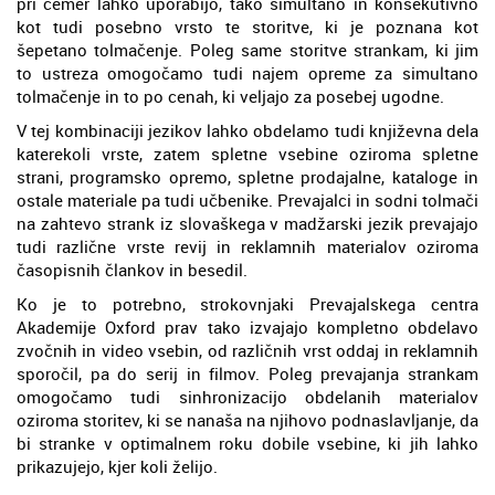
pri čemer lahko uporabijo, tako simultano in konsekutivno
kot tudi posebno vrsto te storitve, ki je poznana kot
šepetano tolmačenje. Poleg same storitve strankam, ki jim
to ustreza omogočamo tudi najem opreme za simultano
tolmačenje in to po cenah, ki veljajo za posebej ugodne.
V tej kombinaciji jezikov lahko obdelamo tudi književna dela
katerekoli vrste, zatem spletne vsebine oziroma spletne
strani, programsko opremo, spletne prodajalne, kataloge in
ostale materiale pa tudi učbenike. Prevajalci in sodni tolmači
na zahtevo strank iz slovaškega v madžarski jezik prevajajo
tudi različne vrste revij in reklamnih materialov oziroma
časopisnih člankov in besedil.
Ko je to potrebno, strokovnjaki Prevajalskega centra
Akademije Oxford prav tako izvajajo kompletno obdelavo
zvočnih in video vsebin, od različnih vrst oddaj in reklamnih
sporočil, pa do serij in filmov. Poleg prevajanja strankam
omogočamo tudi sinhronizacijo obdelanih materialov
oziroma storitev, ki se nanaša na njihovo podnaslavljanje, da
bi stranke v optimalnem roku dobile vsebine, ki jih lahko
prikazujejo, kjer koli želijo.