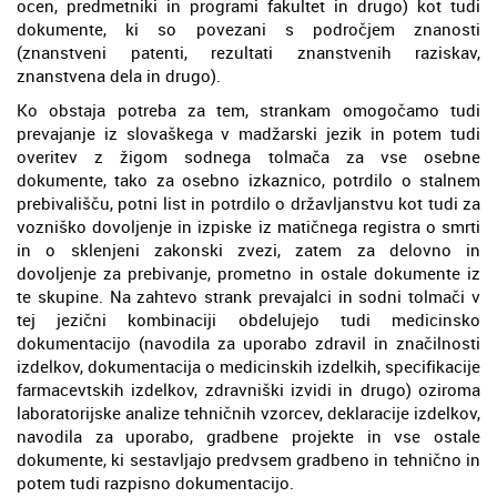
ocen, predmetniki in programi fakultet in drugo) kot tudi
dokumente, ki so povezani s področjem znanosti
(znanstveni patenti, rezultati znanstvenih raziskav,
znanstvena dela in drugo).
Ko obstaja potreba za tem, strankam omogočamo tudi
prevajanje iz slovaškega v madžarski jezik in potem tudi
overitev z žigom sodnega tolmača za vse osebne
dokumente, tako za osebno izkaznico, potrdilo o stalnem
prebivališču, potni list in potrdilo o državljanstvu kot tudi za
vozniško dovoljenje in izpiske iz matičnega registra o smrti
in o sklenjeni zakonski zvezi, zatem za delovno in
dovoljenje za prebivanje, prometno in ostale dokumente iz
te skupine. Na zahtevo strank prevajalci in sodni tolmači v
tej jezični kombinaciji obdelujejo tudi medicinsko
dokumentacijo (navodila za uporabo zdravil in značilnosti
izdelkov, dokumentacija o medicinskih izdelkih, specifikacije
farmacevtskih izdelkov, zdravniški izvidi in drugo) oziroma
laboratorijske analize tehničnih vzorcev, deklaracije izdelkov,
navodila za uporabo, gradbene projekte in vse ostale
dokumente, ki sestavljajo predvsem gradbeno in tehnično in
potem tudi razpisno dokumentacijo.