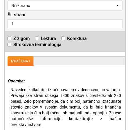
Ni izbrano
Št. strani
Z žigom
Lektura
Korektura
Strokovna terminologija
IZRAČUNAJ
Opomba:
Navedeni kalkulator izračunava predvideno ceno prevajanja.
Prevajalska stran obsega 1800 znakov s presledki ali 250
besed. Zelo pomembno je, da čim bolj natančno izračunate
število znakov v svojem dokumentu, da bi bila finančna
konstrukcija čim bolj točna, ob majhnih odstopanjih. Za vse
natančnejše informacije kontaktirajte z našim
predstavništvom.