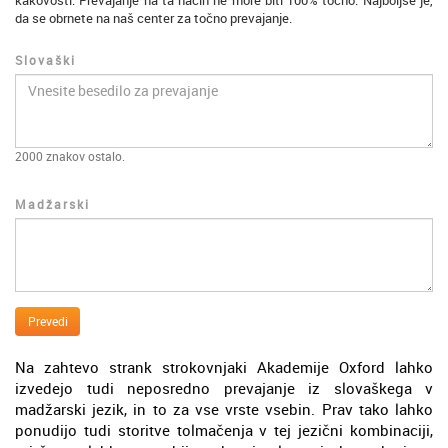
kakovosti. Prevajanje na ta način ne more biti 100% točno. Najboljše je,
da se obrnete na naš center za točno prevajanje.
Slovaški
2000
znakov ostalo.
Madžarski
Prevedi
Na zahtevo strank strokovnjaki Akademije Oxford lahko
izvedejo tudi neposredno prevajanje iz slovaškega v
madžarski jezik, in to za vse vrste vsebin. Prav tako lahko
ponudijo tudi storitve tolmačenja v tej jezični kombinaciji,