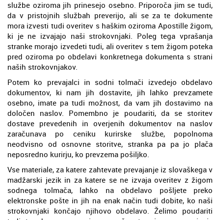
službe oziroma jih prinesejo osebno. Priporoča jim se tudi,
da v pristojnih službah preverijo, ali se za te dokumente
mora izvesti tudi overitev s haškim oziroma Apostille žigom,
ki je ne izvajajo naši strokovnjaki. Poleg tega vprašanja
stranke morajo izvedeti tudi, ali overitev s tem žigom poteka
pred oziroma po obdelavi konkretnega dokumenta s strani
naših strokovnjakov.
Potem ko prevajalci in sodni tolmači izvedejo obdelavo
dokumentov, ki nam jih dostavite, jih lahko prevzamete
osebno, imate pa tudi možnost, da vam jih dostavimo na
določen naslov. Pomembno je poudariti, da se storitev
dostave prevedenih in overjenih dokumentov na naslov
zaračunava po ceniku kurirske službe, popolnoma
neodvisno od osnovne storitve, stranka pa pa jo plača
neposredno kurirju, ko prevzema pošiljko.
Vse materiale, za katere zahtevate prevajanje iz slovaškega v
madžarski jezik in za katere se ne izvaja overitev z žigom
sodnega tolmača, lahko na obdelavo pošljete preko
elektronske pošte in jih na enak način tudi dobite, ko naši
strokovnjaki končajo njihovo obdelavo. Želimo poudariti