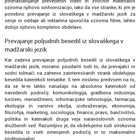
podnaslavljanje prevedenih video in zvočnih materialov
oziroma njihovo sinhronizacijo, tako da vse stranke, ki jim je
potrebno prevajanje iz slovaškega v madžarski jezik za
serije in oddaje ali reklamna sporočila oziroma filme, lahko
dobijo njihovo kompletno obdelavo.
Prevajanje poljudnih besedil iz slovaškega v
madžarski jezik
Kar zadeva prevajanje poljudnih besedil iz slovaškega v
madžarski jezik, moramo poudariti tudi to, da prevajalci in
sodni tolmači na zahtevo zainteresiranih strank obdelujejo
besedila katerekoli tematike. S tem mislimo predvsem na to,
da se le-te lahko nanašajo na absolutno katerokoli od
navedenih področij: komunikologija, gradbena industrija,
turizem, menedžment, informacijske tehnologije, farmacija,
ekologija in varstvo okolja, izobraževanje, ekonomija,
filozofija, marketing, sociologija, finance, pravo, bančništvo,
politika in katerakoli druga veja naravoslovnih oziroma
družbenih ved. Razumljivo je, da obdelujemo tudi strokovna
besedila iz vseh omenjenih področij in to maksimalno
profesionalno.