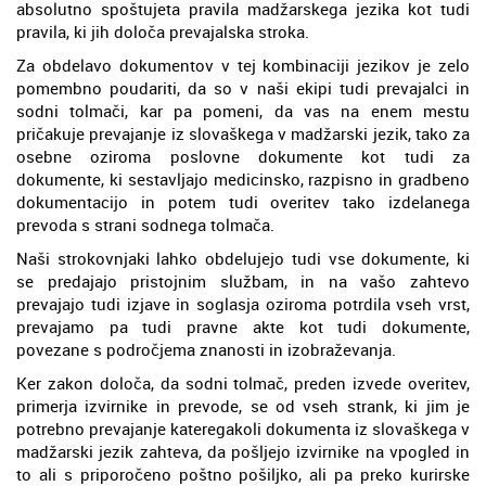
absolutno spoštujeta pravila madžarskega jezika kot tudi
pravila, ki jih določa prevajalska stroka.
Za obdelavo dokumentov v tej kombinaciji jezikov je zelo
pomembno poudariti, da so v naši ekipi tudi prevajalci in
sodni tolmači, kar pa pomeni, da vas na enem mestu
pričakuje prevajanje iz slovaškega v madžarski jezik, tako za
osebne oziroma poslovne dokumente kot tudi za
dokumente, ki sestavljajo medicinsko, razpisno in gradbeno
dokumentacijo in potem tudi overitev tako izdelanega
prevoda s strani sodnega tolmača.
Naši strokovnjaki lahko obdelujejo tudi vse dokumente, ki
se predajajo pristojnim službam, in na vašo zahtevo
prevajajo tudi izjave in soglasja oziroma potrdila vseh vrst,
prevajamo pa tudi pravne akte kot tudi dokumente,
povezane s področjema znanosti in izobraževanja.
Ker zakon določa, da sodni tolmač, preden izvede overitev,
primerja izvirnike in prevode, se od vseh strank, ki jim je
potrebno prevajanje kateregakoli dokumenta iz slovaškega v
madžarski jezik zahteva, da pošljejo izvirnike na vpogled in
to ali s priporočeno poštno pošiljko, ali pa preko kurirske