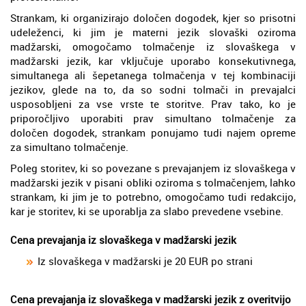
Strankam, ki organizirajo določen dogodek, kjer so prisotni
udeleženci, ki jim je materni jezik slovaški oziroma
madžarski, omogočamo tolmačenje iz slovaškega v
madžarski jezik, kar vključuje uporabo konsekutivnega,
simultanega ali šepetanega tolmačenja v tej kombinaciji
jezikov, glede na to, da so sodni tolmači in prevajalci
usposobljeni za vse vrste te storitve. Prav tako, ko je
priporočljivo uporabiti prav simultano tolmačenje za
določen dogodek, strankam ponujamo tudi najem opreme
za simultano tolmačenje.
Poleg storitev, ki so povezane s prevajanjem iz slovaškega v
madžarski jezik v pisani obliki oziroma s tolmačenjem, lahko
strankam, ki jim je to potrebno, omogočamo tudi redakcijo,
kar je storitev, ki se uporablja za slabo prevedene vsebine.
Cena prevajanja iz slovaškega v madžarski jezik
Iz slovaškega v madžarski je 20 EUR po strani
Cena prevajanja iz slovaškega v madžarski jezik z overitvijo