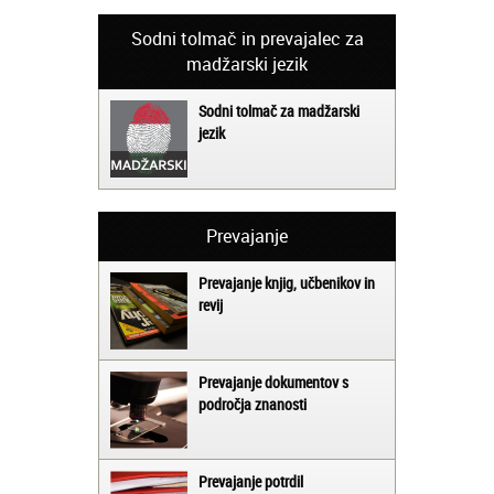
Sodni tolmač in prevajalec za
madžarski jezik
Sodni tolmač za madžarski
jezik
Prevajanje
Prevajanje knjig, učbenikov in
revij
Prevajanje dokumentov s
področja znanosti
Prevajanje potrdil