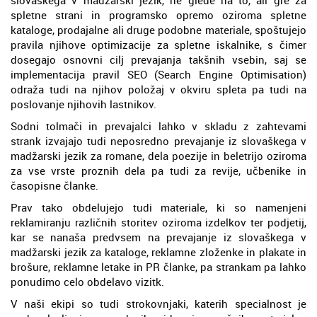
spletne strani in programsko opremo oziroma spletne
kataloge, prodajalne ali druge podobne materiale, spoštujejo
pravila njihove optimizacije za spletne iskalnike, s čimer
dosegajo osnovni cilj prevajanja takšnih vsebin, saj se
implementacija pravil SEO (Search Engine Optimisation)
odraža tudi na njihov položaj v okviru spleta pa tudi na
poslovanje njihovih lastnikov.
Sodni tolmači in prevajalci lahko v skladu z zahtevami
strank izvajajo tudi neposredno prevajanje iz slovaškega v
madžarski jezik za romane, dela poezije in beletrijo oziroma
za vse vrste proznih dela pa tudi za revije, učbenike in
časopisne članke.
Prav tako obdelujejo tudi materiale, ki so namenjeni
reklamiranju različnih storitev oziroma izdelkov ter podjetij,
kar se nanaša predvsem na prevajanje iz slovaškega v
madžarski jezik za kataloge, reklamne zloženke in plakate in
brošure, reklamne letake in PR članke, pa strankam pa lahko
ponudimo celo obdelavo vizitk.
V naši ekipi so tudi strokovnjaki, katerih specialnost je