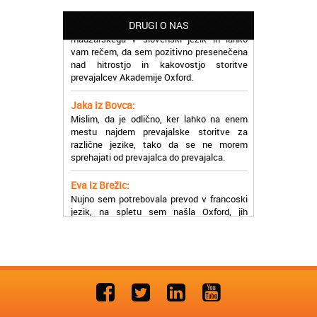
Potrebovala sem prevajanje iz
madžarskega v slovenski jezik in lahko
DRUGI O NAS
vam rečem, da sem pozitivno presenečena
nad hitrostjo in kakovostjo storitve
prevajalcev Akademije Oxford.
Jaka iz Bovca:
Mislim, da je odlično, ker lahko na enem
mestu najdem prevajalske storitve za
različne jezike, tako da se ne morem
sprehajati od prevajalca do prevajalca.
Eva iz Brežic:
Nujno sem potrebovala prevod v francoski
jezik, na spletu sem našla Oxford, jih
poklicala in v roku nekaj ur sem po
elektronski pošti prejela prevod. Resnično
so izjemni!
Zoran iz Velenja:
Uslužni, hitri in ljubeznivi, za njih imam
samo pohvalne besede!
Anja iz Višnje Gore: