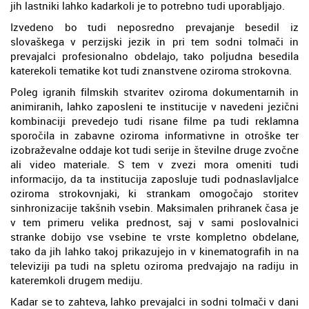
jih lastniki lahko kadarkoli je to potrebno tudi uporabljajo.
Izvedeno bo tudi neposredno prevajanje besedil iz
slovaškega v perzijski jezik in pri tem sodni tolmači in
prevajalci profesionalno obdelajo, tako poljudna besedila
katerekoli tematike kot tudi znanstvene oziroma strokovna.
Poleg igranih filmskih stvaritev oziroma dokumentarnih in
animiranih, lahko zaposleni te institucije v navedeni jezični
kombinaciji prevedejo tudi risane filme pa tudi reklamna
sporočila in zabavne oziroma informativne in otroške ter
izobraževalne oddaje kot tudi serije in številne druge zvočne
ali video materiale. S tem v zvezi mora omeniti tudi
informacijo, da ta institucija zaposluje tudi podnaslavljalce
oziroma strokovnjaki, ki strankam omogočajo storitev
sinhronizacije takšnih vsebin. Maksimalen prihranek časa je
v tem primeru velika prednost, saj v sami poslovalnici
stranke dobijo vse vsebine te vrste kompletno obdelane,
tako da jih lahko takoj prikazujejo in v kinematografih in na
televiziji pa tudi na spletu oziroma predvajajo na radiju in
kateremkoli drugem mediju.
Kadar se to zahteva, lahko prevajalci in sodni tolmači v dani