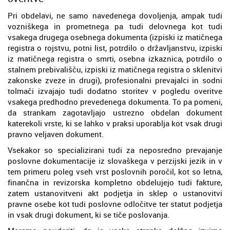
Pri obdelavi, ne samo navedenega dovoljenja, ampak tudi
vozniškega in prometnega pa tudi delovnega kot tudi
vsakega drugega osebnega dokumenta (izpiski iz matičnega
registra o rojstvu, potni list, potrdilo o državljanstvu, izpiski
iz matičnega registra o smrti, osebna izkaznica, potrdilo o
stalnem prebivališču, izpiski iz matičnega registra o sklenitvi
zakonske zveze in drugi), profesionalni prevajalci in sodni
tolmači izvajajo tudi dodatno storitev v pogledu overitve
vsakega predhodno prevedenega dokumenta. To pa pomeni,
da strankam zagotavljajo ustrezno obdelan dokument
katerekoli vrste, ki se lahko v praksi uporablja kot vsak drugi
pravno veljaven dokument.
Vsekakor so specializirani tudi za neposredno prevajanje
poslovne dokumentacije iz slovaškega v perzijski jezik in v
tem primeru poleg vseh vrst poslovnih poročil, kot so letna,
finančna in revizorska kompletno obdelujejo tudi fakture,
zatem ustanovitveni akt podjetja in sklep o ustanovitvi
pravne osebe kot tudi poslovne odločitve ter statut podjetja
in vsak drugi dokument, ki se tiče poslovanja.