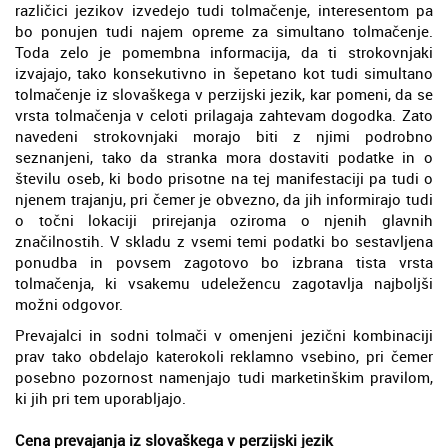
različici jezikov izvedejo tudi tolmačenje, interesentom pa
bo ponujen tudi najem opreme za simultano tolmačenje.
Toda zelo je pomembna informacija, da ti strokovnjaki
izvajajo, tako konsekutivno in šepetano kot tudi simultano
tolmačenje iz slovaškega v perzijski jezik, kar pomeni, da se
vrsta tolmačenja v celoti prilagaja zahtevam dogodka. Zato
navedeni strokovnjaki morajo biti z njimi podrobno
seznanjeni, tako da stranka mora dostaviti podatke in o
številu oseb, ki bodo prisotne na tej manifestaciji pa tudi o
njenem trajanju, pri čemer je obvezno, da jih informirajo tudi
o točni lokaciji prirejanja oziroma o njenih glavnih
značilnostih. V skladu z vsemi temi podatki bo sestavljena
ponudba in povsem zagotovo bo izbrana tista vrsta
tolmačenja, ki vsakemu udeležencu zagotavlja najboljši
možni odgovor.
Prevajalci in sodni tolmači v omenjeni jezični kombinaciji
prav tako obdelajo katerokoli reklamno vsebino, pri čemer
posebno pozornost namenjajo tudi marketinškim pravilom,
ki jih pri tem uporabljajo.
Cena prevajanja iz slovaškega v perzijski jezik