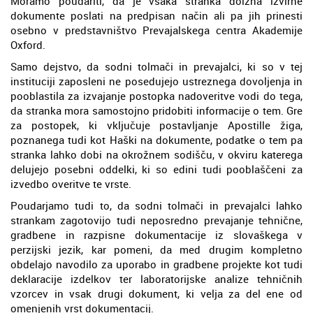
Moramo poudariti, da je vsaka stranka dolžna izvirne
dokumente poslati na predpisan način ali pa jih prinesti
osebno v predstavništvo Prevajalskega centra Akademije
Oxford.
Samo dejstvo, da sodni tolmači in prevajalci, ki so v tej
instituciji zaposleni ne posedujejo ustreznega dovoljenja in
pooblastila za izvajanje postopka nadoveritve vodi do tega,
da stranka mora samostojno pridobiti informacije o tem. Gre
za postopek, ki vključuje postavljanje Apostille žiga,
poznanega tudi kot Haški na dokumente, podatke o tem pa
stranka lahko dobi na okrožnem sodišču, v okviru katerega
delujejo posebni oddelki, ki so edini tudi pooblaščeni za
izvedbo overitve te vrste.
Poudarjamo tudi to, da sodni tolmači in prevajalci lahko
strankam zagotovijo tudi neposredno prevajanje tehnične,
gradbene in razpisne dokumentacije iz slovaškega v
perzijski jezik, kar pomeni, da med drugim kompletno
obdelajo navodilo za uporabo in gradbene projekte kot tudi
deklaracije izdelkov ter laboratorijske analize tehničnih
vzorcev in vsak drugi dokument, ki velja za del ene od
omenjenih vrst dokumentacij.