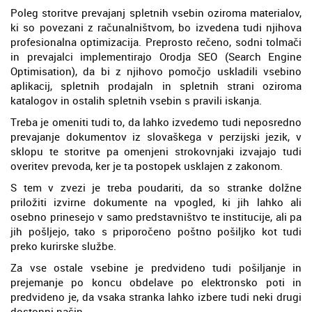
Poleg storitve prevajanj spletnih vsebin oziroma materialov,
ki so povezani z računalništvom, bo izvedena tudi njihova
profesionalna optimizacija. Preprosto rečeno, sodni tolmači
in prevajalci implementirajo Orodja SEO (Search Engine
Optimisation), da bi z njihovo pomočjo uskladili vsebino
aplikacij, spletnih prodajaln in spletnih strani oziroma
katalogov in ostalih spletnih vsebin s pravili iskanja.
Treba je omeniti tudi to, da lahko izvedemo tudi neposredno
prevajanje dokumentov iz slovaškega v perzijski jezik, v
sklopu te storitve pa omenjeni strokovnjaki izvajajo tudi
overitev prevoda, ker je ta postopek usklajen z zakonom.
S tem v zvezi je treba poudariti, da so stranke dolžne
priložiti izvirne dokumente na vpogled, ki jih lahko ali
osebno prinesejo v samo predstavništvo te institucije, ali pa
jih pošljejo, tako s priporočeno poštno pošiljko kot tudi
preko kurirske službe.
Za vse ostale vsebine je predvideno tudi pošiljanje in
prejemanje po koncu obdelave po elektronsko poti in
predvideno je, da vsaka stranka lahko izbere tudi neki drugi
dostopni način.