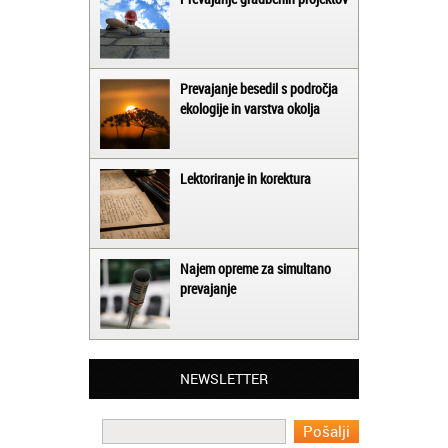
Prevajanje besedil s področja
ekologije in varstva okolja
Lektoriranje in korektura
Najem opreme za simultano
prevajanje
Matjaž iz Ajdovščine:
Lahko pohvalim vse zaposlene v Akademiji
Oxford, ker so resnično profesionalni in
NEWSLETTER
prevajalske storitve opravljajo hitro in
učinkoviti.
Martina iz Bleda: