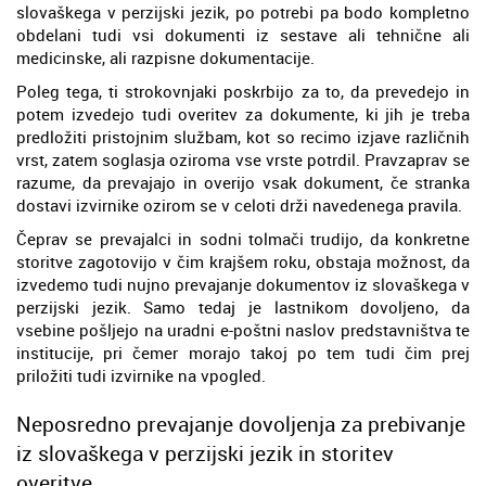
slovaškega v perzijski jezik, po potrebi pa bodo kompletno
obdelani tudi vsi dokumenti iz sestave ali tehnične ali
medicinske, ali razpisne dokumentacije.
Poleg tega, ti strokovnjaki poskrbijo za to, da prevedejo in
potem izvedejo tudi overitev za dokumente, ki jih je treba
predložiti pristojnim službam, kot so recimo izjave različnih
vrst, zatem soglasja oziroma vse vrste potrdil. Pravzaprav se
razume, da prevajajo in overijo vsak dokument, če stranka
dostavi izvirnike ozirom se v celoti drži navedenega pravila.
Čeprav se prevajalci in sodni tolmači trudijo, da konkretne
storitve zagotovijo v čim krajšem roku, obstaja možnost, da
izvedemo tudi nujno prevajanje dokumentov iz slovaškega v
perzijski jezik. Samo tedaj je lastnikom dovoljeno, da
vsebine pošljejo na uradni e-poštni naslov predstavništva te
institucije, pri čemer morajo takoj po tem tudi čim prej
priložiti tudi izvirnike na vpogled.
Neposredno prevajanje dovoljenja za prebivanje
iz slovaškega v perzijski jezik in storitev
overitve