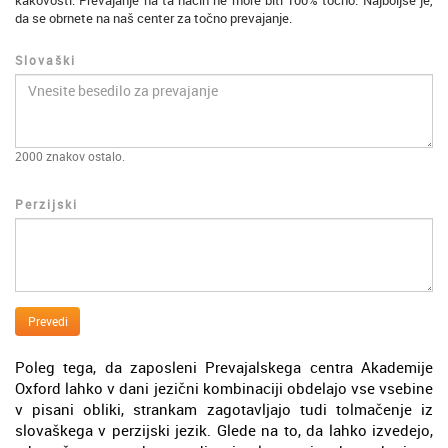
kakovosti. Prevajanje na ta način ne more biti 100% točno. Najboljše je,
da se obrnete na naš center za točno prevajanje.
Slovaški
2000
znakov ostalo.
Perzijski
Prevedi
Poleg tega, da zaposleni Prevajalskega centra Akademije
Oxford lahko v dani jezični kombinaciji obdelajo vse vsebine
v pisani obliki, strankam zagotavljajo tudi tolmačenje iz
slovaškega v perzijski jezik. Glede na to, da lahko izvedejo,