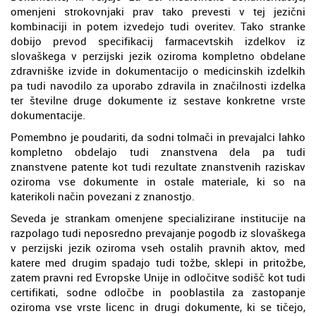
omenjeni strokovnjaki prav tako prevesti v tej jezični
kombinaciji in potem izvedejo tudi overitev. Tako stranke
dobijo prevod specifikacij farmacevtskih izdelkov iz
slovaškega v perzijski jezik oziroma kompletno obdelane
zdravniške izvide in dokumentacijo o medicinskih izdelkih
pa tudi navodilo za uporabo zdravila in značilnosti izdelka
ter številne druge dokumente iz sestave konkretne vrste
dokumentacije.
Pomembno je poudariti, da sodni tolmači in prevajalci lahko
kompletno obdelajo tudi znanstvena dela pa tudi
znanstvene patente kot tudi rezultate znanstvenih raziskav
oziroma vse dokumente in ostale materiale, ki so na
katerikoli način povezani z znanostjo.
Seveda je strankam omenjene specializirane institucije na
razpolago tudi neposredno prevajanje pogodb iz slovaškega
v perzijski jezik oziroma vseh ostalih pravnih aktov, med
katere med drugim spadajo tudi tožbe, sklepi in pritožbe,
zatem pravni red Evropske Unije in odločitve sodišč kot tudi
certifikati, sodne odločbe in pooblastila za zastopanje
oziroma vse vrste licenc in drugi dokumente, ki se tičejo,