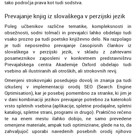
tako področja prava kot tudi sodstva.
Prevajanje knjig iz slovaškega v perzijski jezik
Poleg učbenikov različne tematike, kompleksnosti in
obsežnosti, sodni tolmači in prevajalci lahko obdelajo tudi
vsako prozno pa tudi poetsko književno delo. Na razpolago
je tudi neposredno prevajanje časopisnih člankov iz
slovaškega v perzijski jezik, v skladu z zahtevami
posameznikov zaposleni v konkretnem predstavništvu
Prevajalskega centra Akademije Oxford obdelajo tudi
vsebino ali ilustriranih ali otroških, ali strokovnih revij.
Omenjeni strokovnjaki posedujejo dovolj in znanja pa tudi
izkušenj v implementaciji orodij SEO (Search Engine
Optimisation), kar je posebej pomembno za stranke, ki jim je
v dani kombinaciji jezikov prevajanje potrebno za katerokoli
vrsto spletnih vsebina (aplikacije, spletne prodajalne, spletni
katalogi, spletne strani, programi in drugo). Praktično rečeno
te na enem mestu ilahko dobijo, ne samo prevedene
omenjene materiale, ampak tudi optimizirane, glede na to, da
zahvaljujoč uporabi navedenih posebnih orodij njihovo