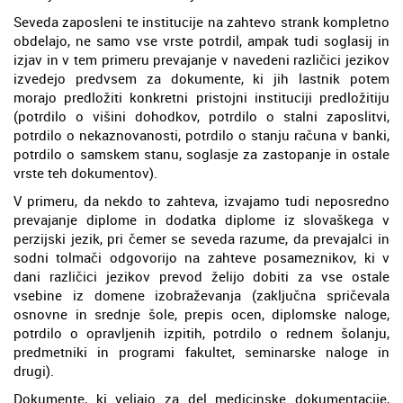
Seveda zaposleni te institucije na zahtevo strank kompletno
obdelajo, ne samo vse vrste potrdil, ampak tudi soglasij in
izjav in v tem primeru prevajanje v navedeni različici jezikov
izvedejo predvsem za dokumente, ki jih lastnik potem
morajo predložiti konkretni pristojni instituciji predložitiju
(potrdilo o višini dohodkov, potrdilo o stalni zaposlitvi,
potrdilo o nekaznovanosti, potrdilo o stanju računa v banki,
potrdilo o samskem stanu, soglasje za zastopanje in ostale
vrste teh dokumentov).
V primeru, da nekdo to zahteva, izvajamo tudi neposredno
prevajanje diplome in dodatka diplome iz slovaškega v
perzijski jezik, pri čemer se seveda razume, da prevajalci in
sodni tolmači odgovorijo na zahteve posameznikov, ki v
dani različici jezikov prevod želijo dobiti za vse ostale
vsebine iz domene izobraževanja (zaključna spričevala
osnovne in srednje šole, prepis ocen, diplomske naloge,
potrdilo o opravljenih izpitih, potrdilo o rednem šolanju,
predmetniki in programi fakultet, seminarske naloge in
drugi).
Dokumente, ki veljajo za del medicinske dokumentacije,