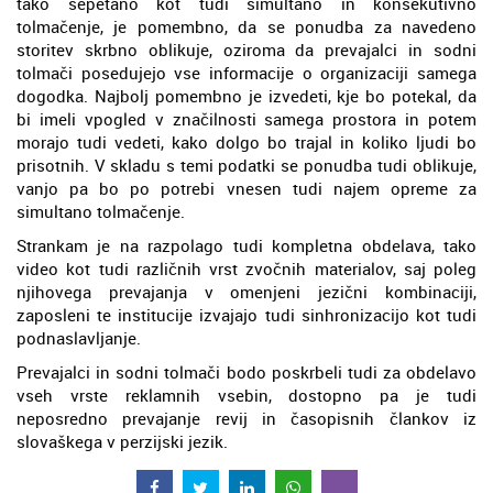
tako šepetano kot tudi simultano in konsekutivno
tolmačenje, je pomembno, da se ponudba za navedeno
storitev skrbno oblikuje, oziroma da prevajalci in sodni
tolmači posedujejo vse informacije o organizaciji samega
dogodka. Najbolj pomembno je izvedeti, kje bo potekal, da
bi imeli vpogled v značilnosti samega prostora in potem
morajo tudi vedeti, kako dolgo bo trajal in koliko ljudi bo
prisotnih. V skladu s temi podatki se ponudba tudi oblikuje,
vanjo pa bo po potrebi vnesen tudi najem opreme za
simultano tolmačenje.
Strankam je na razpolago tudi kompletna obdelava, tako
video kot tudi različnih vrst zvočnih materialov, saj poleg
njihovega prevajanja v omenjeni jezični kombinaciji,
zaposleni te institucije izvajajo tudi sinhronizacijo kot tudi
podnaslavljanje.
Prevajalci in sodni tolmači bodo poskrbeli tudi za obdelavo
vseh vrste reklamnih vsebin, dostopno pa je tudi
neposredno prevajanje revij in časopisnih člankov iz
slovaškega v perzijski jezik.