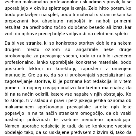
vsebino maksimalno profesionalno uskladimo s pravili, ki se
uporabljajo v okviru spletnega iskanja. Zelo hitro potem, ko
bodo postavljeni na splet, bodo ti materiali s strani iskalnika
prepoznani kot absolutno najboljši in najbolj primerni
rezultati za predhodno točno določeno besedo ali izraz, kar
vodi do njihove precej boljše vidljivosti na celotnem spletu.
Da bi vse stranke, ki so konkretno storitev dobile na nekem
drugem mestu ozirom so angažirale neke druge
strokovnjake za prevajanje vsebin, toda to ni bilo izvedeno
profesionalno, lahko uporabljale konkretne materiale, bodo
poskrbeli lektorji in korektorji, zaposleni v omenjeni
institucije. Gre za to, da so ti strokovnjaki specializirani za
zagotavljanje storitve, ki je poznana kot redakcija in v tem
primeru ti najprej izvajajo analizo konkretnih materialov, da
bi na ta način odkrili, katere vse napake v njih obstajajo. Ko
to storijo, ti v skladu s pravili perzijskega jezika oziroma ob
maksimalnem spoštovanju prevajalske stroke njih le-te
popravijo in na ta način strankam omogočijo, da ob vsaki
naslednji priložnosti te vsebine nemoteno uporabljajo.
Namen uporabe redakcije je tudi, da se konkretne vsebine
obdelajo tako, da so usklajene predvsem z izvirniki, tako da