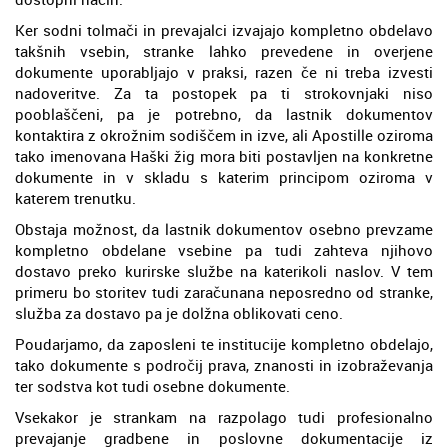
Ker sodni tolmači in prevajalci izvajajo kompletno obdelavo
takšnih vsebin, stranke lahko prevedene in overjene
dokumente uporabljajo v praksi, razen če ni treba izvesti
nadoveritve. Za ta postopek pa ti strokovnjaki niso
pooblaščeni, pa je potrebno, da lastnik dokumentov
kontaktira z okrožnim sodiščem in izve, ali Apostille oziroma
tako imenovana Haški žig mora biti postavljen na konkretne
dokumente in v skladu s katerim principom oziroma v
katerem trenutku.
Obstaja možnost, da lastnik dokumentov osebno prevzame
kompletno obdelane vsebine pa tudi zahteva njihovo
dostavo preko kurirske službe na katerikoli naslov. V tem
primeru bo storitev tudi zaračunana neposredno od stranke,
služba za dostavo pa je dolžna oblikovati ceno.
Poudarjamo, da zaposleni te institucije kompletno obdelajo,
tako dokumente s področij prava, znanosti in izobraževanja
ter sodstva kot tudi osebne dokumente.
Vsekakor je strankam na razpolago tudi profesionalno
prevajanje gradbene in poslovne dokumentacije iz