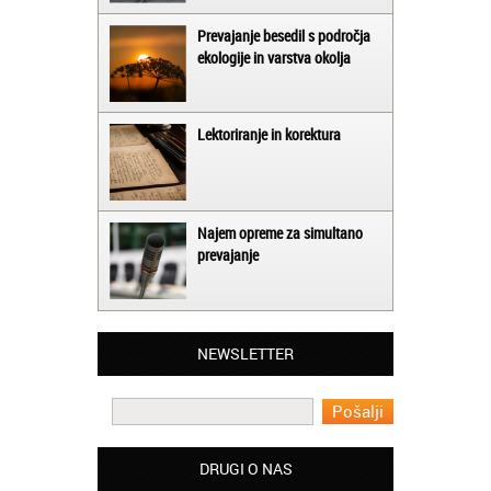
Prevajanje besedil s področja
ekologije in varstva okolja
Lektoriranje in korektura
Najem opreme za simultano
prevajanje
Matjaž iz Ajdovščine:
Lahko pohvalim vse zaposlene v Akademiji
Oxford, ker so resnično profesionalni in
NEWSLETTER
prevajalske storitve opravljajo hitro in
učinkoviti.
Martina iz Bleda:
Potrebovala sem prevajanje iz
madžarskega v slovenski jezik in lahko
DRUGI O NAS
vam rečem, da sem pozitivno presenečena