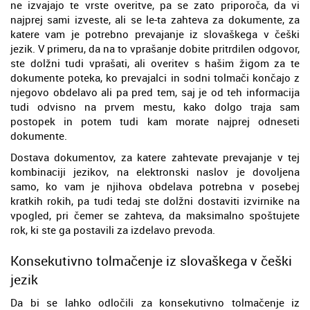
ne izvajajo te vrste overitve, pa se zato priporoča, da vi
najprej sami izveste, ali se le-ta zahteva za dokumente, za
katere vam je potrebno prevajanje iz slovaškega v češki
jezik. V primeru, da na to vprašanje dobite pritrdilen odgovor,
ste dolžni tudi vprašati, ali overitev s hašim žigom za te
dokumente poteka, ko prevajalci in sodni tolmači končajo z
njegovo obdelavo ali pa pred tem, saj je od teh informacija
tudi odvisno na prvem mestu, kako dolgo traja sam
postopek in potem tudi kam morate najprej odneseti
dokumente.
Dostava dokumentov, za katere zahtevate prevajanje v tej
kombinaciji jezikov, na elektronski naslov je dovoljena
samo, ko vam je njihova obdelava potrebna v posebej
kratkih rokih, pa tudi tedaj ste dolžni dostaviti izvirnike na
vpogled, pri čemer se zahteva, da maksimalno spoštujete
rok, ki ste ga postavili za izdelavo prevoda.
Konsekutivno tolmačenje iz slovaškega v češki
jezik
Da bi se lahko odločili za konsekutivno tolmačenje iz