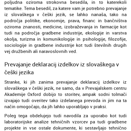
poljudna oziroma strokovna besedila, in to katerekoli
tematike. Tema besedil, za katere vam je potrebno prevajanje
iz slovaškega v češki jezik, se lahko nanaša, tako na
področja politike, ekonomije, prava, financ in bančništva
oziroma znanosti, medicine, izobraževanja in farmacije kot
tudi na področja gradbene industrije, ekologije in varstva
okolja, turizma in komunikologije in psihologije, filozofije,
sociologije in gradbene industrije kot tudi številnih drugih
vej družbenih ali naravoslovnih ved.
Prevajanje deklaracij izdelkov iz slovaškega v
češki jezika
Stranke, ki jih zanima prevajanje deklaracij izdelkov iz
slovaškega v češki jezik, ne samo, da v Prevajalskem centru
Akademije Oxford dobijo to storitev, ampak sodni tolmači
izvajajo tudi overitev tako izdelanega prevoda in jim na ta
način omogočajo, da jih lahko uporabljajo v praksi.
Poleg tega obdelujejo tudi navodila za uporabo kot tudi
laboratorijske analize tehničnih vzorcev pa tudi gradbene
projekte in vse ostale dokumente, ki sestavljajo tehnično