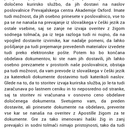
določeno kurirsko službo, da jih dostavi na naslov
poslovalnice Prevajalskega centra Akademije Oxford. Imate
tudi možnost, da jih osebno prinesete v poslovalnico, vse to
pa se ne nanaša na prevajanje iz slovaškega v češki jezik za
ostale vsebine, saj se zanje ne izvaja overitev z žigom
sodnega tolmača, pa iz tega razloga tudi ni nujno, da na
vpogled dostavite izvirnike, kar nadalje pomeni, da lahko
pošiljanje pa tudi prejemanje prevedenih materialov izvedete
tudi preko elektronske pošte. Potem ko bo končana
obdelava dokumentov, ki ste nam jih dostavili, jih lahko
osebno prevzamete v prostorih naše poslovalnice, obstaja
pa tudi možnost, da vam prevode iz slovaškega v češki jezik
za katerekoli dokumente dostavimo tudi katerikoli naslov.
Glede na to, da to storitev izvaja kurirska služba, jo le-ta tudi
zaračunava po lastnem ceniku in to neposredno od stranke,
saj ta storitev ni vračunana v osnovno ceno obdelave
določenega dokumenta. Svetujemo vam, da preden
dostavite, ali prinesete dokumente na obdelavo, preverite
vse kar se nanaša na overitev z Apostille žigom za te
dokumente. Gre za tako imenovani haški žig in zanj
prevajalci in sodni tolmači nimajo pristojnosti, tako da tudi