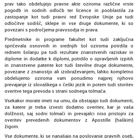
prav tako obdelujejo pravne akte oziroma različne vrste
pogodb in sodnih odločb ter licence in pooblastila za
zastopanje kot tudi pravni red Evropske Unije pa tudi
odločitve sodišč, sklepe in vse druge dokumente, ki so
povezani s področjema pravosodja in prava.
Predmetnike in programe fakultet kot tudi zaključna
spričevala osnovnih in srednjih šol oziroma potrdila o
rednem šolanju pa tudi rezultate znanstvenih raziskav in
diplome in dodatke k diplomi, potrdilo o opravljenih izpitih
in znanstvene patente kot tudi številne druge dokumente,
povezane z znanostjo ali izobraževanjem, lahko kompletno
obdelujemo oziroma vam ponudimo najprej njihovo
prevajanje iz slovaškega v češki jezik in potem tudi storitev
overitve tega prevoda s strani sodnega tolmača.
Vsekakor morate imeti na umu, da obstajajo tudi dokumenti,
za katere je treba izvesti dodatno overitev, kar je vaša
dolžnost, saj sodni tolmači in prevajalci niso pristojni za
overitev prevedenih dokumentov z Apostille (haškim)
žigom.
Vse dokumente, ki se nanašajo na poslovanje pravnih oseb,