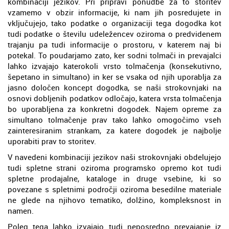
kombinaciji jezikov. Pri pripravi ponudbe za to storitev
vzamemo v obzir informacije, ki nam jih posredujete in
vključujejo, tako podatke o organizaciji tega dogodka kot
tudi podatke o številu udeležencev oziroma o predvidenem
trajanju pa tudi informacije o prostoru, v katerem naj bi
potekal. To poudarjamo zato, ker sodni tolmači in prevajalci
lahko izvajajo katerokoli vrsto tolmačenja (konsekutivno,
šepetano in simultano) in ker se vsaka od njih uporablja za
jasno določen koncept dogodka, se naši strokovnjaki na
osnovi dobljenih podatkov odločajo, katera vrsta tolmačenja
bo uporabljena za konkretni dogodek. Najem opreme za
simultano tolmačenje prav tako lahko omogočimo vseh
zainteresiranim strankam, za katere dogodek je najbolje
uporabiti prav to storitev.
V navedeni kombinaciji jezikov naši strokovnjaki obdelujejo
tudi spletne strani oziroma programsko opremo kot tudi
spletne prodajalne, kataloge in druge vsebine, ki so
povezane s spletnimi področji oziroma besedilne materiale
ne glede na njihovo tematiko, dolžino, kompleksnost in
namen.
Poleg tega lahko izvajajo tudi neposredno prevajanje iz