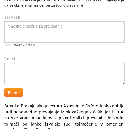
kakovosti. Prevajanje na ta način ne more biti 100% točno. Najboljše je,
da se obrnete na naš center za točno prevajanje.
Slovaški
2000
znakov ostalo.
Češki
Prevedi
Stranke Prevajalskega centra Akademije Oxford lahko dobijo
tudi neposredno prevajanje iz slovaškega v češki jezik in to
za vse vrste materialov v pisani obliki, prevajalci in sodni
tolmači pa lahko izvajajo tudi tolmačenje v omenjeni