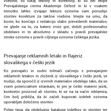
vsebine, so tukaj lektorji in korektorji, ki so del ekipe
Prevajalskega centra Akademije Oxford in ki v vsakem
trenutku lahko izvajajo lekturo oziroma vam ponudijo
storitev korekture za takšne vsebine. Imejte na umu, da
boste, ko končajo z redakcijo slabo prevedenih materialov,
ne glede na to, za katero vrsto gre, dobili profesionalno
obdelavo in to absolutno v skladu s pravili prevajalske
stroke oziroma s pravili ciljnega oziroma češkega jezika.
Prevajanje reklamnih letaki in flajeriz
slovaškega v češki jezik
Ko prevajalci in sodni tolmači začnejo s prevajanjem
reklamnih letakov in zloženk iz slovaškega v češki jezik, se
trudijo, da sporočil iz izvirnih materialov obdelajo tako, da se
vsem potencialnim strankam, ki jim je češki materni jezik,
konkretni proizvod ali storitev, ki se na ta način reklamira,
čim bolj približa, da bi začeli kupovati izdelek oziroma
uporabljati določeno storitev.
Poleg tega, da obdelujejo kataloge izdelkov in storitev ter