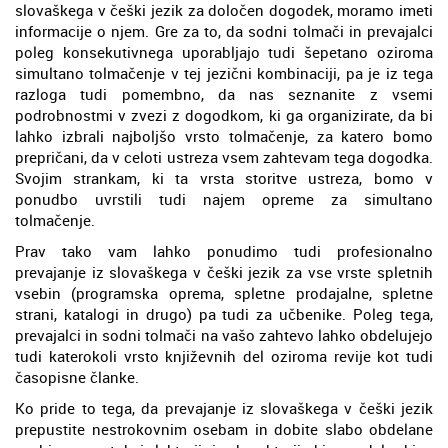
slovaškega v češki jezik za določen dogodek, moramo imeti
informacije o njem. Gre za to, da sodni tolmači in prevajalci
poleg konsekutivnega uporabljajo tudi šepetano oziroma
simultano tolmačenje v tej jezični kombinaciji, pa je iz tega
razloga tudi pomembno, da nas seznanite z vsemi
podrobnostmi v zvezi z dogodkom, ki ga organizirate, da bi
lahko izbrali najboljšo vrsto tolmačenje, za katero bomo
prepričani, da v celoti ustreza vsem zahtevam tega dogodka.
Svojim strankam, ki ta vrsta storitve ustreza, bomo v
ponudbo uvrstili tudi najem opreme za simultano
tolmačenje.
Prav tako vam lahko ponudimo tudi profesionalno
prevajanje iz slovaškega v češki jezik za vse vrste spletnih
vsebin (programska oprema, spletne prodajalne, spletne
strani, katalogi in drugo) pa tudi za učbenike. Poleg tega,
prevajalci in sodni tolmači na vašo zahtevo lahko obdelujejo
tudi katerokoli vrsto književnih del oziroma revije kot tudi
časopisne članke.
Ko pride to tega, da prevajanje iz slovaškega v češki jezik
prepustite nestrokovnim osebam in dobite slabo obdelane