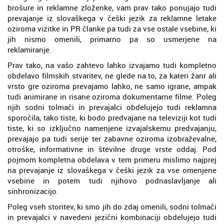
brošure in reklamne zloženke, vam prav tako ponujajo tudi
prevajanje iz slovaškega v češki jezik za reklamne letake
oziroma vizitke in PR članke pa tudi za vse ostale vsebine, ki
jih nismo omenili, primarno pa so usmerjene na
reklamiranje.
Prav tako, na vašo zahtevo lahko izvajamo tudi kompletno
obdelavo filmskih stvaritev, ne glede na to, za kateri žanr ali
vrsto gre oziroma prevajamo lahko, ne samo igrane, ampak
tudi animirane in risane oziroma dokumentarne filme. Poleg
njih sodni tolmači in prevajalci obdelujejo tudi reklamna
sporočila, tako tiste, ki bodo predvajane na televiziji kot tudi
tiste, ki so izključno namenjene izvajalskemu predvajanju,
prevajajo pa tudi serije ter zabavne oziroma izobraževalne,
otroške, informativne in številne druge vrste oddaj. Pod
pojmom kompletna obdelava v tem primeru mislimo najprej
na prevajanje iz slovaškega v češki jezik za vse omenjene
vsebine in potem tudi njihovo podnaslavljanje ali
sinhronizacijo.
Poleg vseh storitev, ki smo jih do zdaj omenili, sodni tolmači
in prevajalci v navedeni jezični kombinaciji obdelujejo tudi