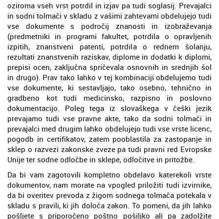
oziroma vseh vrst potrdil in izjav pa tudi soglasij. Prevajalci
in sodni tolmači v skladu z vašimi zahtevami obdelujejo tudi
vse dokumente s področij znanosti in izobraževanja
(predmetniki in programi fakultet, potrdila o opravljenih
izpitih, znanstveni patenti, potrdila o rednem šolanju,
rezultati znanstvenih raziskav, diplome in dodatki k diplomi,
prepisi ocen, zaključna spričevala osnovnih in srednjih šol
in drugo). Prav tako lahko v tej kombinaciji obdelujemo tudi
vse dokumente, ki sestavljajo, tako osebno, tehnično in
gradbeno kot tudi medicinsko, razpisno in poslovno
dokumentacijo. Poleg tega iz slovaškega v češki jezik
prevajamo tudi vse pravne akte, tako da sodni tolmači in
prevajalci med drugim lahko obdelujejo tudi vse vrste licenc,
pogodb in certifikatov, zatem pooblastila za zastopanje in
sklep o razvezi zakonske zveze pa tudi pravni red Evropske
Unije ter sodne odločbe in sklepe, odločitve in pritožbe.
Da bi vam zagotovili kompletno obdelavo katerekoli vrste
dokumentov, nam morate na vpogled priložiti tudi izvirnike,
da bi overitev prevoda z žigom sodnega tolmača potekala v
skladu s pravili, ki jih določa zakon. To pomeni, da jih lahko
pošljete s priporočeno poštno pošiljko ali pa zadolžite