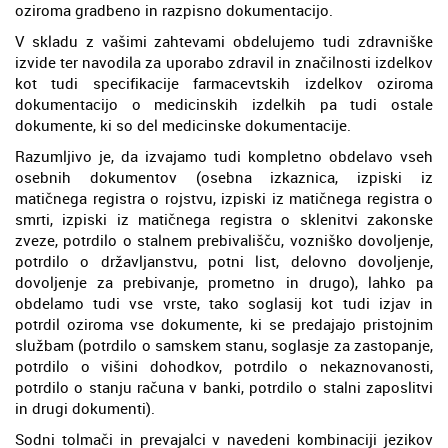
oziroma gradbeno in razpisno dokumentacijo.
V skladu z vašimi zahtevami obdelujemo tudi zdravniške
izvide ter navodila za uporabo zdravil in značilnosti izdelkov
kot tudi specifikacije farmacevtskih izdelkov oziroma
dokumentacijo o medicinskih izdelkih pa tudi ostale
dokumente, ki so del medicinske dokumentacije.
Razumljivo je, da izvajamo tudi kompletno obdelavo vseh
osebnih dokumentov (osebna izkaznica, izpiski iz
matičnega registra o rojstvu, izpiski iz matičnega registra o
smrti, izpiski iz matičnega registra o sklenitvi zakonske
zveze, potrdilo o stalnem prebivališču, vozniško dovoljenje,
potrdilo o državljanstvu, potni list, delovno dovoljenje,
dovoljenje za prebivanje, prometno in drugo), lahko pa
obdelamo tudi vse vrste, tako soglasij kot tudi izjav in
potrdil oziroma vse dokumente, ki se predajajo pristojnim
službam (potrdilo o samskem stanu, soglasje za zastopanje,
potrdilo o višini dohodkov, potrdilo o nekaznovanosti,
potrdilo o stanju računa v banki, potrdilo o stalni zaposlitvi
in drugi dokumenti).
Sodni tolmači in prevajalci v navedeni kombinaciji jezikov