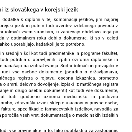
 iz slovaškega v korejski jezik
odatka k diplomi v tej kombinaciji jezikov, jim najprej
rejski jezik in potem tudi overitev izdelanega prevoda z
ni tolmači vsem strankam, ki zahtevajo obdelavo tega pa
 da v optimalnem roku dobijo dokumente, ki so v celoti
hko uporabljajo, kadarkoli je to potrebno.
n srednjih šol kot tudi predmetnike in programe fakultet,
udi potrdila o opravljenih izpitih oziroma diplomske in
e nanašajo na izobraževanja. Sodni tolmači in prevajalci v
o tudi vse osebne dokumente (potrdilo o državljanstvu,
atičnega registra o rojstvu, osebna izkaznica, prometno
ra o smrti, delovno dovoljenje, izpiski iz matičnega registra
ivanje in drugo osebni dokumenti) kot tudi vse dokumente,
 kot tudi gradbeno oziroma medicinsko in poslovno
orabo, zdravniški izvidi, sklep o ustanovitvi pravne osebe,
, fakture, specifikacije farmacevtskih izdelkov, navodila za
a poročila vseh vrst, dokumentacija o medicinskih izdelkih
tudi vse pravne akte in to, tako pooblastilo za zastopanje,