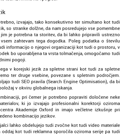
zik
otrebno, izvajajo, tako konsekutivno ter simultano kot tudi
ezik, so stranke dolžne, da nam posredujejo vse pomembne
m je potrebna ta storitev, da bi lahko pripravili ustrezno
i vsem zahtevam tega dogodka. Poleg podatka o številu
i informacijo o njegovi organizaciji kot tudi o prostoru, v
ogodek bo uporabljena ta vrsta tolmačenja, omogočamo tudi
nimi pogoji.
ga v korejski jezik za spletne strani kot tudi za spletne
remo ter druge vsebine, povezane s spletnim področjem.
ljajo tudi SEO pravila (Search Engine Optimisation), da bi
oložaj v okviru globalnega iskanja.
ombinaciji, pri čemer je potrebno popraviti določene neke
rialov, ki jo izvajajo profesionalni korektorji oziroma
a centra Akademije Oxford in imajo večletne izkušnje pri
avedeno kombinacijo jezikov.
alci lahko obdelujejo tudi zvočne kot tudi video materiale
kih oddaj kot tudi reklamna sporočila oziroma serije pa tudi