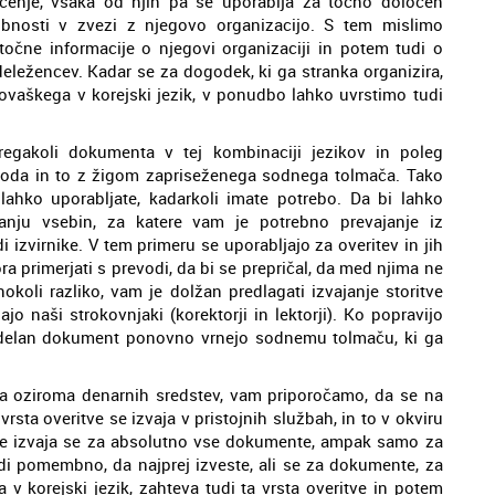
čenje, vsaka od njih pa se uporablja za točno določen
nosti v zvezi z njegovo organizacijo. S tem mislimo
očne informacije o njegovi organizaciji in potem tudi o
udeležencev. Kadar se za dogodek, ki ga stranka organizira,
ovaškega v korejski jezik, v ponudbo lahko uvrstimo tudi
regakoli dokumenta v tej kombinaciji jezikov in poleg
evoda in to z žigom zapriseženega sodnega tolmača. Tako
lahko uporabljate, kadarkoli imate potrebo. Da bi lahko
janju vsebin, za katere vam je potrebno prevajanje iz
di izvirnike. V tem primeru se uporabljajo za overitev in jih
 primerjati s prevodi, da bi se prepričal, da med njima ne
okoli razliko, vam je dolžan predlagati izvajanje storitve
jo naši strokovnjaki (korektorji in lektorji). Ko popravijo
 obdelan dokument ponovno vrnejo sodnemu tolmaču, ki ga
sa oziroma denarnih sredstev, vam priporočamo, da se na
sta overitve se izvaja v pristojnih službah, in to v okviru
ne izvaja se za absolutno vse dokumente, ampak samo za
tudi pomembno, da najprej izveste, ali se za dokumente, za
 v korejski jezik, zahteva tudi ta vrsta overitve in potem