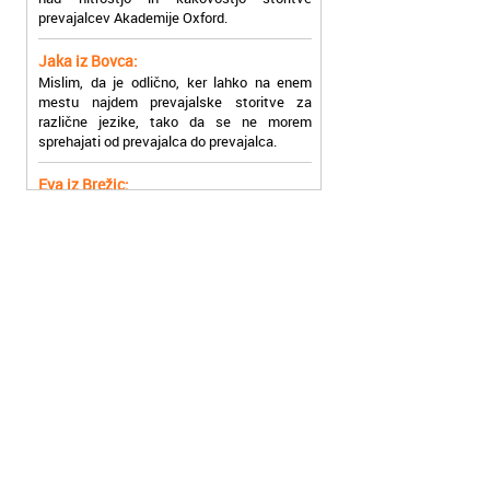
Jaka iz Bovca:
Mislim, da je odlično, ker lahko na enem
mestu najdem prevajalske storitve za
različne jezike, tako da se ne morem
sprehajati od prevajalca do prevajalca.
Eva iz Brežic:
Nujno sem potrebovala prevod v francoski
jezik, na spletu sem našla Oxford, jih
poklicala in v roku nekaj ur sem po
elektronski pošti prejela prevod. Resnično
so izjemni!
Zoran iz Velenja:
Uslužni, hitri in ljubeznivi, za njih imam
samo pohvalne besede!
Anja iz Višnje Gore:
Najboljše prevajalske storitve lahko najdete
prav v Akademiji Oxford! Vsaka čast!
Jure z Vrhnike:
Sodni tolmači iz Akademije Oxford so me