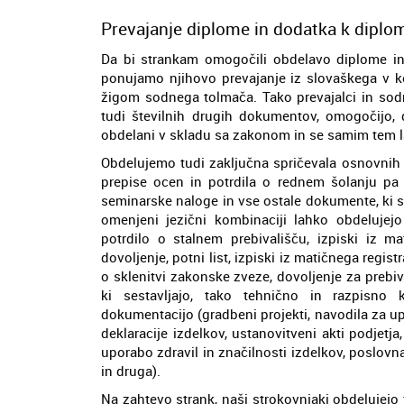
Prevajanje diplome in dodatka k diplomi
Da bi strankam omogočili obdelavo diplome in d
ponujamo njihovo prevajanje iz slovaškega v ko
žigom sodnega tolmača. Tako prevajalci in sod
tudi številnih drugih dokumentov, omogočijo,
obdelani v skladu sa zakonom in se samim tem la
Obdelujemo tudi zaključna spričevala osnovnih i
prepise ocen in potrdila o rednem šolanju pa t
seminarske naloge in vse ostale dokumente, ki s
omenjeni jezični kombinaciji lahko obdelujej
potrdilo o stalnem prebivališču, izpiski iz m
dovoljenje, potni list, izpiski iz matičnega regist
o sklenitvi zakonske zveze, dovoljenje za preb
ki sestavljajo, tako tehnično in razpisno
dokumentacijo (gradbeni projekti, navodila za up
deklaracije izdelkov, ustanovitveni akti podjetja
uporabo zdravil in značilnosti izdelkov, poslovn
in druga).
Na zahtevo strank, naši strokovnjaki obdelujejo 