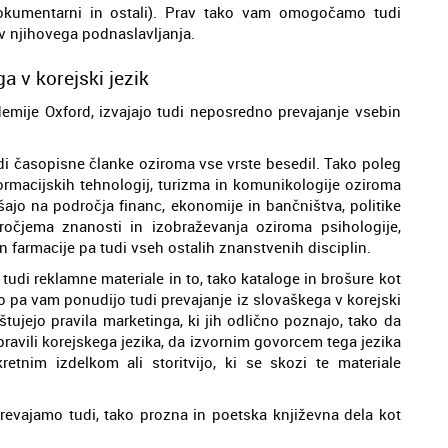
 dokumentarni in ostali). Prav tako vam omogočamo tudi
ev njihovega podnaslavljanja.
a v korejski jezik
ademije Oxford, izvajajo tudi neposredno prevajanje vsebin
udi časopisne članke oziroma vse vrste besedil. Tako poleg
formacijskih tehnologij, turizma in komunikologije oziroma
šajo na področja financ, ekonomije in bančništva, politike
ročjema znanosti in izobraževanja oziroma psihologije,
in farmacije pa tudi vseh ostalih znanstvenih disciplin.
 tudi reklamne materiale in to, tako kataloge in brošure kot
o pa vam ponudijo tudi prevajanje iz slovaškega v korejski
štujejo pravila marketinga, ki jih odlično poznajo, tako da
pravili korejskega jezika, da izvornim govorcem tega jezika
tnim izdelkom ali storitvijo, ki se skozi te materiale
prevajamo tudi, tako prozna in poetska književna dela kot