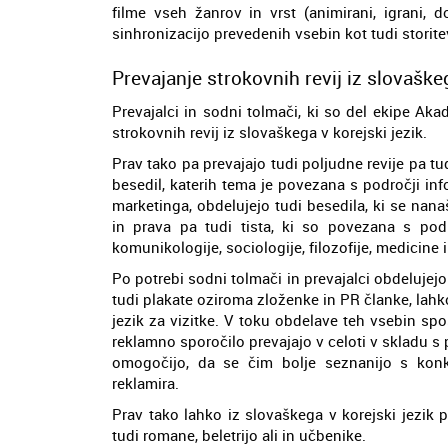
filme vseh žanrov in vrst (animirani, igrani,
sinhronizacijo prevedenih vsebin kot tudi storit
Prevajanje strokovnih revij iz slovaškeg
Prevajalci in sodni tolmači, ki so del ekipe Ak
strokovnih revij iz slovaškega v korejski jezik.
Prav tako pa prevajajo tudi poljudne revije pa t
besedil, katerih tema je povezana s področji in
marketinga, obdelujejo tudi besedila, ki se nana
in prava pa tudi tista, ki so povezana s pod
komunikologije, sociologije, filozofije, medicine 
Po potrebi sodni tolmači in prevajalci obdelujejo
tudi plakate oziroma zloženke in PR članke, lahk
jezik za vizitke. V toku obdelave teh vsebin spo
reklamno sporočilo prevajajo v celoti v skladu s 
omogočijo, da se čim bolje seznanijo s konkre
reklamira.
Prav tako lahko iz slovaškega v korejski jezik 
tudi romane, beletrijo ali in učbenike.