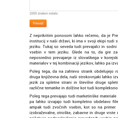
2000
znakov ostalo.
Prevedi
Z neprikritim ponosom lahko rečemo, da je Pre
institucij v naši državi, ki ima v svoji ekipi tud
jeziku. Tukaj so seveda tudi prevajalci in sodni 
vsebin v tem jeziku. Glede na to, da gre za
neposredno prevajanje iz slovaškega v korejsk
materialov v tej kombinaciji jezikov, lahko pa izv
Poleg tega, da na zahtevo strank obdelujejo r
druga književna dela, naši strokovnjaki lahko iz
jezik za spletne strani in številne druge sple
različne tematike in dolžine kot tudi kompleksnos
Poleg tega prevajajo tudi marketinške materiale 
pa lahko izvajajo tudi kompletno obdelavo film
ampak tudi zvočnih vsebin, kot so na primer r
izobraževalne, otroške, zabavne in druge vrste o