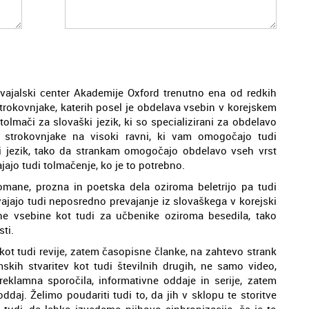
vajalski center Akademije Oxford trenutno ena od redkih
i strokovnjake, katerih posel je obdelava vsebin v korejskem
tolmači za slovaški jezik, ki so specializirani za obdelavo
 strokovnjake na visoki ravni, ki vam omogočajo tudi
i jezik, tako da strankam omogočajo obdelavo vseh vrst
ajajo tudi tolmačenje, ko je to potrebno.
omane, prozna in poetska dela oziroma beletrijo pa tudi
vajajo tudi neposredno prevajanje iz slovaškega v korejski
tne vsebine kot tudi za učbenike oziroma besedila, tako
ti.
kot tudi revije, zatem časopisne članke, na zahtevo strank
skih stvaritev kot tudi številnih drugih, ne samo video,
eklamna sporočila, informativne oddaje in serije, zatem
ddaj. Želimo poudariti tudi to, da jih v sklopu te storitve