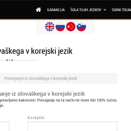
GARANCIJA
ŠOLA TUJIH JEZIKOV
SODNI TOLM
vaškega v korejski jezik
Prevajanje iz slovaškega v korejski jezik
nje iz slovaškega v korejski jezik
agotavljamo kakovosti. Prevajanje na ta način ne more biti 100% točno.
je.
Korejski