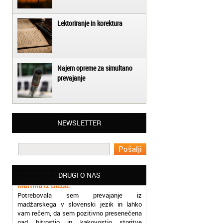
Lektoriranje in korektura
Najem opreme za simultano
prevajanje
Matjaž iz Ajdovščine:
NEWSLETTER
Lahko pohvalim vse zaposlene v Akademiji
Oxford, ker so resnično profesionalni in
prevajalske storitve opravljajo hitro in
učinkoviti.
Martina iz Bleda:
DRUGI O NAS
Potrebovala sem prevajanje iz
madžarskega v slovenski jezik in lahko
vam rečem, da sem pozitivno presenečena
nad hitrostjo in kakovostjo storitve
prevajalcev Akademije Oxford.