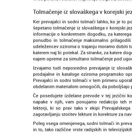
Tolmačenje iz slovaškega v korejski je
Ker prevajalci in sodni tolmači lahko, ko je to p
šepetano tolmačenje iz slovaškega v korejski j
informacije o konkretnem dogodku, za katerega ji
ponudbo in tolmačenje maksimalno prilagodil
udeležencev oziroma o trajanju moramo dobiti tud
katerem naj bi potekal. Za stranke, za katere d
najem opreme za simultano tolmačenje pod ugod
Izvajamo tudi neposredno prevajanje iz slovaške
prodajalne in kataloge oziroma programsko op
Prevajalci in sodni tolmači v tem primeru uporab
obdelanim materialom omogočili, da poboljšajo p
Če posedujete izdelane prevode v tej jezični k
napake v njih, vam ponujamo redakcijo teh mate
lektorji, ki so prav tako v ekipi Prevajalskeg
zagotavljanju storitev lekture in korekture za n
Poleg vsega omenjenega, sodni tolmači in prevaj
in to, tako različne vrste radijskih in televizijs