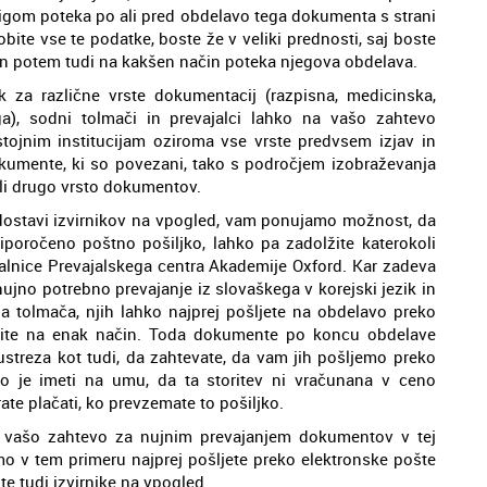
 žigom poteka po ali pred obdelavo tega dokumenta s strani
bite vse te podatke, boste že v veliki prednosti, saj boste
in potem tudi na kakšen način poteka njegova obdelava.
k za različne vrste dokumentacij (razpisna, medicinska,
a), sodni tolmači in prevajalci lahko na vašo zahtevo
stojnim institucijam oziroma vse vrste predvsem izjav in
dokumente, ki so povezani, tako s področjem izobraževanja
oli drugo vrsto dokumentov.
dostavi izvirnikov na vpogled, vam ponujamo možnost, da
priporočeno poštno pošiljko, lahko pa zadolžite katerokoli
valnice Prevajalskega centra Akademije Oxford. Kar zadeva
nujno potrebno prevajanje iz slovaškega v korejski jezik in
a tolmača, njih lahko najprej pošljete na obdelavo preko
obite na enak način. Toda dokumente po koncu obdelave
streza kot tudi, da zahtevate, da vam jih pošljemo preko
o je imeti na umu, da ta storitev ni vračunana v ceno
te plačati, ko prevzemate to pošiljko.
ili vašo zahtevo za nujnim prevajanjem dokumentov v tej
amo v tem primeru najprej pošljete preko elektronske pošte
e tudi izvirnike na vpogled.