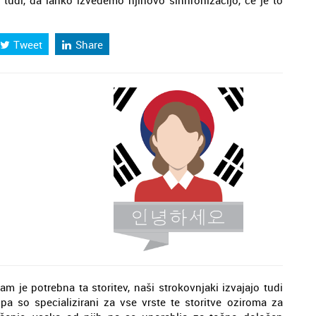
 tudi, da lahko izvedemo njihovo sinhronizacijo, če je to
Tweet
Share
m je potrebna ta storitev, naši strokovnjaki izvajajo tudi
 pa so specializirani za vse vrste te storitve oziroma za