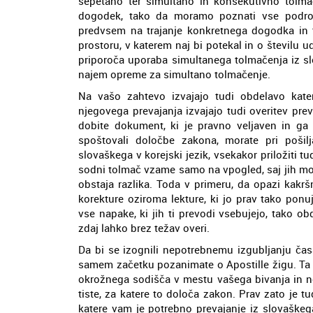
šepetano ter simultano in konsekutivno tolma
dogodek, tako da moramo poznati vse podrob
predvsem na trajanje konkretnega dogodka in t
prostoru, v katerem naj bi potekal in o številu 
priporoča uporaba simultanega tolmačenja iz sl
najem opreme za simultano tolmačenje.
Na vašo zahtevo izvajajo tudi obdelavo kate
njegovega prevajanja izvajajo tudi overitev pr
dobite dokument, ki je pravno veljaven in ga 
spoštovali določbe zakona, morate pri pošil
slovaškega v korejski jezik, vsekakor priložiti tu
sodni tolmač vzame samo na vpogled, saj jih mora
obstaja razlika. Toda v primeru, da opazi kakršn
korekture oziroma lekture, ki jo prav tako ponuja
vse napake, ki jih ti prevodi vsebujejo, tako
zdaj lahko brez težav overi.
Da bi se izognili nepotrebnemu izgubljanju ča
samem začetku pozanimate o Apostille žigu. Ta vr
okrožnega sodišča v mestu vašega bivanja in 
tiste, za katere to določa zakon. Prav zato je 
katere vam je potrebno prevajanje iz slovaškega