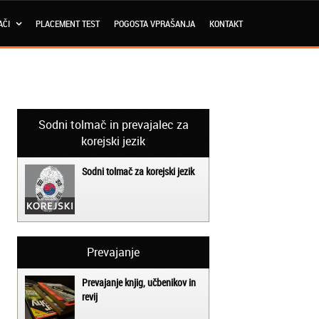
AČI
PLACEMENT TEST
POGOSTA VPRAŠANJA
KONTAKT
Sodni tolmač in prevajalec za
korejski jezik
Sodni tolmač za korejski jezik
Prevajanje
Prevajanje knjig, učbenikov in
revij