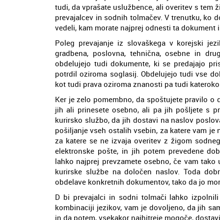
tudi, da vprašate uslužbence, ali overitev s tem
prevajalcev in sodnih tolmačev. V trenutku, ko do
vedeli, kam morate najprej odnesti ta dokument 
Poleg prevajanje iz slovaškega v korejski jezi
gradbena, poslovna, tehnična, osebne in drug
obdelujejo tudi dokumente, ki se predajajo pri
potrdil oziroma soglasij. Obdelujejo tudi vse 
kot tudi prava oziroma znanosti pa tudi katerok
Ker je zelo pomembno, da spoštujete pravilo o 
jih ali prinesete osebno, ali pa jih pošljete s 
kurirsko službo, da jih dostavi na naslov poslo
pošiljanje vseh ostalih vsebin, za katere vam je 
za katere se ne izvaja overitev z žigom sodneg
elektronske pošte, in jih potem prevedene d
lahko najprej prevzamete osebno, če vam tako u
kurirske službe na določen naslov. Toda dobr
obdelave konkretnih dokumentov, tako da jo mora
D bi prevajalci in sodni tolmači lahko izpoln
kombinaciji jezikov, vam je dovoljeno, da jih s
in da potem, vsekakor najhitreje mogoče, dostavit