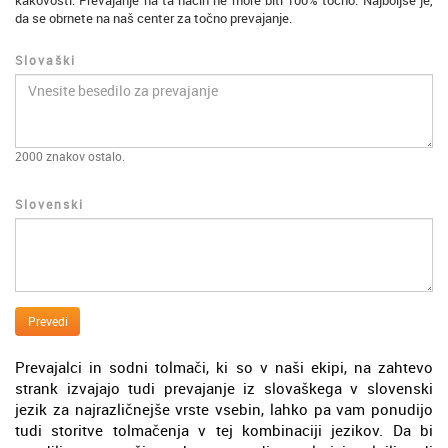
kakovosti. Prevajanje na ta način ne more biti 100% točno. Najboljše je,
da se obrnete na naš center za točno prevajanje.
Slovaški
2000
znakov ostalo.
Slovenski
Prevedi
Prevajalci in sodni tolmači, ki so v naši ekipi, na zahtevo
strank izvajajo tudi prevajanje iz slovaškega v slovenski
jezik za najrazličnejše vrste vsebin, lahko pa vam ponudijo
tudi storitve tolmačenja v tej kombinaciji jezikov. Da bi