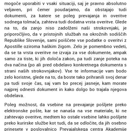
mogoče uporabiti v vsaki situaciji, saj je pravno absolutno
veljaven, pri čemer poudarjamo, da obstajajo tudi
dokumenti, za katere se poleg prevajanja in overitve
sodnega tolmača, zahteva tudi dodatna vrsta overitve. Glede
na to, da zanjo niso zadolženi naši strokovnjaki, je
priporočljivo, da v pristojnih službah na okrožnih sodiščih
Republike Slovenije, sami poiščete vse podatke o overitvi z
Apostille oziroma haškim žigom. Zelo je pomembno vedeti,
da se ta vrsta overitve ne izvaja za vse dokumente, ampak
samo za tiste, ki jih določa zakon, pa tudi zanje poteka na
dva načina (po ali pred obdelavo konkretnega dokumenta s
strani naših strokovnjakov). Vse te informacije vam bodo
zelo koristne, glede na to, da boste tako prihranili svoj denar
pa tudi svoje čas, saj vam bo precej jasneje, kam morate
najprej odnesti dokument in kako dolgo bo trajala njegova
obdelava.
Poleg možnost, da vsebine na prevajanje pošljete preko
elektronske pošte, kar se nanaša na vse materiale, ki ne
zahtevajo overitve, medtem ko ostale vsebine lahko pošljete
preko kurirske službe kot tudi, da se odločite, da jih osebno
prinesete v poslovalnico Prevajalskega centra Akademije