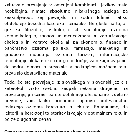
zahtevate prevajanje v omenjeni kombinaciji jezikov malo
neobičajna, nimate absolutno nikakršnega razloga za
zaskrbljenost, saj prevajalci in sodni tolmači lahko
obdelujejo besedila katerekoli tematike. Ne glede na to, ali
gre za filozofijo, psihologijo ali sociologijo oziroma
komunikologijo, znanost in menedžment in izobraževanje,
ekologijo in varstvo okolja ali pa ekonomijo, finance in
bančništvo oziroma politiko, farmacijo, marketing in
gradbeno industrijo oziroma turizem, informacijske
tehnologije ali katerokoli drugo področje, vam zagotavljamo,
da sodni tolmači in prevajalci v najkrajšem možnem roku
prevajajo dostavljene materiale.
Toda, če ste prevajanje iz slovaškega v slovenski jezik s
katerokoli vrsto vsebin, zaupali nekomu drugemu na
prevajanje, pri čemer pa ste dobili neprofesionalno izdelane
prevode, vam lahko ponudimo njihovo profesionalno
redakcijo oziroma korekturo in lekturo. Poudarjamo, da
lektorji in korektorji to storitev izvajajo v optimalnem roku in
po zelo ugodnih cenah.
Cena prevajanja iz slovaškega v slovenski jezik