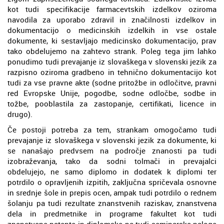
kot tudi specifikacije farmacevtskih izdelkov oziroma
navodila za uporabo zdravil in značilnosti izdelkov in
dokumentacijo o medicinskih izdelkih in vse ostale
dokumente, ki sestavljajo medicinsko dokumentacijo, prav
tako obdelujemo na zahtevo strank. Poleg tega jim lahko
ponudimo tudi prevajanje iz slovaškega v slovenski jezik za
razpisno oziroma gradbeno in tehnično dokumentacijo kot
tudi za vse pravne akte (sodne pritožbe in odločitve, pravni
red Evropske Unije, pogodbe, sodne odločbe, sodbe in
tožbe, pooblastila za zastopanje, certifikati, licence in
drugo).
Če postoji potreba za tem, strankam omogočamo tudi
prevajanje iz slovaškega v slovenski jezik za dokumente, ki
se nanašajo predvsem na področje znanosti pa tudi
izobraževanja, tako da sodni tolmači in prevajalci
obdelujejo, ne samo diplomo in dodatek k diplomi ter
potrdilo o opravljenih izpitih, zaključna spričevala osnovne
in srednje šole in prepis ocen, ampak tudi potrdilo o rednem
šolanju pa tudi rezultate znanstvenih raziskav, znanstvena
dela in predmetnike in programe fakultet kot tudi
znanstvene patente in diplomske pa tudi seminarske naloge