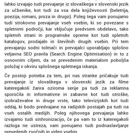
lahko izvajajo tudi prevajanje iz slovaškega v slovenski jezik
za učbenike, kot tudi za vsa dela književnosti (beletrija,
poezija, romani, proza in drugo). Poleg tega vam ponujamo
tudi strokovno prevajanje vseh vsebin, ki so povezane s
spletnimi področji, kar vključuje predvsem obdelavo, tako
spletnih strani in programske opreme kot tudi spletnih
katalogov, prodajaln in številnih drugih vsebin. Pri tem
prevajanju sodni tolmači in prevajalci uporabljajo splošno
veljavna SEO pravila (Search Engine Optimisation) in to z
osnovnim ciljem, da se prevedenim materialom poboljša
položaj v okviru splošnega spletnega iskanja.
Če postoji potreba za tem, pri nas stranke pričakuje tudi
prevajanje iz slovaškega v slovenski jezik za filme
kateregakoli žanra oziroma serije pa tudi za reklamna
sporočila in informativne in zabavne kot tudi otroške,
izobraževalne in druge vrste, tako televizijskih kot tudi
oddaj, ki bodo predvajane na radijskih postajah pa tudi na
vseh ostalih medijih. Poleg njihovega prevajanja lahko
izvajamo tudi sinhronizacijo, če pa vam to iz kateregakoli
razloga ne ustreza, vam ponujamo tudi podnaslavljanje
prevedenih zvočnih in video vsebin.