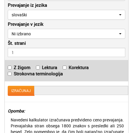
Prevajanje iz jezika
slovaški
Prevajanje v jezik
Ni izbrano
Št. strani
Z žigom
Lektura
Korektura
Strokovna terminologija
IZRAČUNAJ
Opomba:
Navedeni kalkulator izračunava predvideno ceno prevajanja.
Prevajalska stran obsega 1800 znakov s presledki ali 250
besed. Zelo pomembno je, da čim bolj natančno izračunate