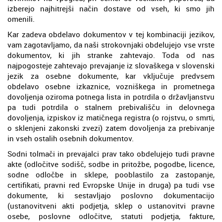
izberejo najhitrejši način dostave od vseh, ki smo jih
omenili.
Kar zadeva obdelavo dokumentov v tej kombinaciji jezikov,
vam zagotavljamo, da naši strokovnjaki obdelujejo vse vrste
dokumentov, ki jih stranke zahtevajo. Toda od nas
najpogosteje zahtevajo prevajanje iz slovaškega v slovenski
jezik za osebne dokumente, kar vključuje predvsem
obdelavo osebne izkaznice, vozniškega in prometnega
dovoljenja oziroma potnega lista in potrdila o državljanstvu
pa tudi potrdila o stalnem prebivališču in delovnega
dovoljenja, izpiskov iz matičnega registra (o rojstvu, o smrti,
o sklenjeni zakonski zvezi) zatem dovoljenja za prebivanje
in vseh ostalih osebnih dokumentov.
Sodni tolmači in prevajalci prav tako obdelujejo tudi pravne
akte (odločitve sodišč, sodbe in pritožbe, pogodbe, licence,
sodne odločbe in sklepe, pooblastilo za zastopanje,
certifikati, pravni red Evropske Unije in druga) pa tudi vse
dokumente, ki sestavljajo poslovno dokumentacijo
(ustanovitveni akti podjetja, sklep o ustanovitvi pravne
osebe, poslovne odločitve, statuti podjetja, fakture,