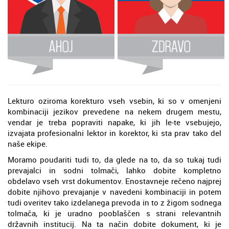
Lekturo oziroma korekturo vseh vsebin, ki so v omenjeni
kombinaciji jezikov prevedene na nekem drugem mestu,
vendar je treba popraviti napake, ki jih le-te vsebujejo,
izvajata profesionalni lektor in korektor, ki sta prav tako del
naše ekipe.
Moramo poudariti tudi to, da glede na to, da so tukaj tudi
prevajalci in sodni tolmači, lahko dobite kompletno
obdelavo vseh vrst dokumentov. Enostavneje rečeno najprej
dobite njihovo prevajanje v navedeni kombinaciji in potem
tudi overitev tako izdelanega prevoda in to z žigom sodnega
tolmača, ki je uradno pooblaščen s strani relevantnih
državnih institucij. Na ta način dobite dokument, ki je