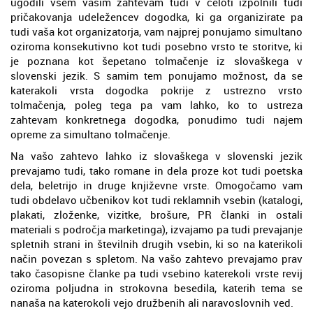
ugodili vsem vašim zahtevam tudi v celoti izpolnili tudi
pričakovanja udeležencev dogodka, ki ga organizirate pa
tudi vaša kot organizatorja, vam najprej ponujamo simultano
oziroma konsekutivno kot tudi posebno vrsto te storitve, ki
je poznana kot šepetano tolmačenje iz slovaškega v
slovenski jezik. S samim tem ponujamo možnost, da se
katerakoli vrsta dogodka pokrije z ustrezno vrsto
tolmačenja, poleg tega pa vam lahko, ko to ustreza
zahtevam konkretnega dogodka, ponudimo tudi najem
opreme za simultano tolmačenje.
Na vašo zahtevo lahko iz slovaškega v slovenski jezik
prevajamo tudi, tako romane in dela proze kot tudi poetska
dela, beletrijo in druge književne vrste. Omogočamo vam
tudi obdelavo učbenikov kot tudi reklamnih vsebin (katalogi,
plakati, zloženke, vizitke, brošure, PR članki in ostali
materiali s področja marketinga), izvajamo pa tudi prevajanje
spletnih strani in številnih drugih vsebin, ki so na katerikoli
način povezan s spletom. Na vašo zahtevo prevajamo prav
tako časopisne članke pa tudi vsebino katerekoli vrste revij
oziroma poljudna in strokovna besedila, katerih tema se
nanaša na katerokoli vejo družbenih ali naravoslovnih ved.