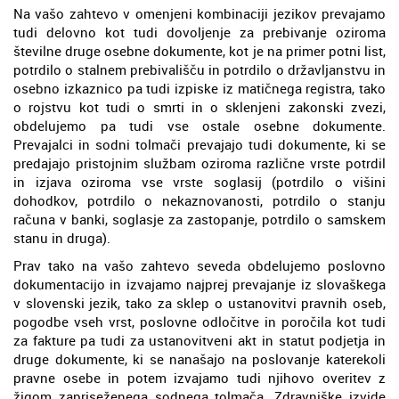
Na vašo zahtevo v omenjeni kombinaciji jezikov prevajamo
tudi delovno kot tudi dovoljenje za prebivanje oziroma
številne druge osebne dokumente, kot je na primer potni list,
potrdilo o stalnem prebivališču in potrdilo o državljanstvu in
osebno izkaznico pa tudi izpiske iz matičnega registra, tako
o rojstvu kot tudi o smrti in o sklenjeni zakonski zvezi,
obdelujemo pa tudi vse ostale osebne dokumente.
Prevajalci in sodni tolmači prevajajo tudi dokumente, ki se
predajajo pristojnim službam oziroma različne vrste potrdil
in izjava oziroma vse vrste soglasij (potrdilo o višini
dohodkov, potrdilo o nekaznovanosti, potrdilo o stanju
računa v banki, soglasje za zastopanje, potrdilo o samskem
stanu in druga).
Prav tako na vašo zahtevo seveda obdelujemo poslovno
dokumentacijo in izvajamo najprej prevajanje iz slovaškega
v slovenski jezik, tako za sklep o ustanovitvi pravnih oseb,
pogodbe vseh vrst, poslovne odločitve in poročila kot tudi
za fakture pa tudi za ustanovitveni akt in statut podjetja in
druge dokumente, ki se nanašajo na poslovanje katerekoli
pravne osebe in potem izvajamo tudi njihovo overitev z
žigom zapriseženega sodnega tolmača. Zdravniške izvide