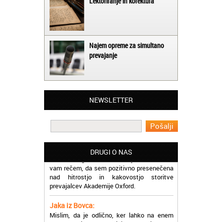
Lektoriranje in korektura
Najem opreme za simultano
prevajanje
Matjaž iz Ajdovščine:
Lahko pohvalim vse zaposlene v Akademiji
Oxford, ker so resnično profesionalni in
NEWSLETTER
prevajalske storitve opravljajo hitro in
učinkoviti.
Martina iz Bleda:
Potrebovala sem prevajanje iz
madžarskega v slovenski jezik in lahko
DRUGI O NAS
vam rečem, da sem pozitivno presenečena
nad hitrostjo in kakovostjo storitve
prevajalcev Akademije Oxford.
Jaka iz Bovca:
Mislim, da je odlično, ker lahko na enem
mestu najdem prevajalske storitve za
različne jezike, tako da se ne morem