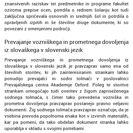
znanstvenih raziskav ter predmetnike in programe fakultet
oziroma prepise ocen, potrdila o rednem šolanju kot tudi
zaključna spričevala osnovnih in srednjih šol in potrdila o
opravljenih izpitih in še številne druge dokumente, ki so
povezani z omenjenimi področji.
Prevajanje vozniškega in prometnega dovoljenja
iz slovaškega v slovenski jezik
Prevajanje vozniškega in prometnega dovoljenja iz
slovaškega v slovenski jezik je pravzaprav samo ena od
številnih storitev, ki jih zainteresiranim strankam lahko
ponudijo prevajalci in sodni tolmači v poslovalnici
Prevajalskega centra Akademije Oxford. Poleg te storitve
strankam omogočajo tudi overitev z žigom zapriseženega
sodnega tolmača, s čimer tako prevedena vozniška in
prometna dovoljenja pravzaprav postanejo pravno veljavni
dokumenti. Žig sodnega tolmača pravzaprav označuje, da je
vsebina prevoda popolnoma enaka kot v izvirnih materialih,
kar pa pomeni, da tako obdelan dokument stranka lahko
uporablja v skladu s svojimi potrebami.