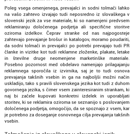
Poleg vsega omenjenega, prevajalci in sodni tolmači lahko
na vašo zahtevo izvajajo tudi neposredno iz slovaškega v
slovenski jezik za vse materiale, ki so namenjeni predvsem
reklamiranju določenega podjetja ali specifične storitve
oziroma izdelkov. Čeprav stranke od nas najpogosteje
zahtevajo prevajanje brošur in katalogov, moramo poudariti,
da sodni tolmači in prevajalci po potrebi prevajajo tudi PR
članke in vizitke kot tudi reklamne zloženke, plakate, letake
in številne druge neomenjene marketinške materiale.
Posebno pozornost med obdelavo namenjajo prilagajanju
reklamnega sporočila iz izvirnika, saj je to tudi osnova
prevajanja takšnih vsebin in ga na najboljši možni način
uskladijo, tako s pravili slovenskega jezika kot tudi z duhom
govornega jezika, s čimer vsem zainteresiranim strankam, ki
naj bi začele kupovati konkretni izdelek in uporabljati
storitev, ki se reklamira oziroma se seznanijo s poslovanjem
določenega podjetja, omogočijo, da se spoznajo z vsem, kar
je potrebno za doseganje osnovnega cilja prevajanja takšnih
vsebin.