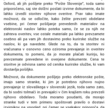
Oxford, ali jih pošljete preko “Pošte Slovenije”, toda samo
priporočeno, saj ste dolžni poslati izvirne dokumente, da bi
lahko izvedli storitev njihove overitve. Prav tako imate
možnost, da se odločite, kako želite prevzeti obdelane
vsebine, pri čemer pošiljanje prevedenih materialov na
elektronski naslov lahko poteka samo, če se za njih ne
zahteva overitev, vse ostale materiale pa lahko prevzamete
osebno ali pa vam jih dostavimo preko kurirske službe na
naslov, ki ga navedete. Glede na to, da ta storitev ni
vračunana v osnovno ceno oziroma prevajanje in overitev
dokumenta, to pomeni, da jo morate plačati kurirju, ko
prevzemate prevedene in overjene dokumente. Cena te
storitve je odvisna samo od cenika kurirske službe, ki vam
dostavlja pošiljko.
Možnost, da dokumente pošljejo preko elektronske pošte,
imajo samo stranke, ki jim je potrebno njihovo nujno
prevajanje iz slovaškega v slovenski jezik, toda samo zato,
da bi sodni tolmači in prevajalci v čim krajšem roku prevzeli
njihovo obdelavo. Toda moramo poudariti, da morajo
stranke tudi v tem primeru spoštovati pravilo o dostavi
izvirnikov na vpogled, pri čemer se vsekakor priporoča, da