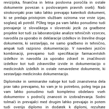
revizijska, finančna in letna poslovna poročila in ostale
dokumente povezan s poslovanjem pravnih oseb). Naši
strokovnjaki prav tako lahko prevajajo katerikoli dokument,
ki se predaja pristojnim službam oziroma vse vrste izjav,
soglasij ali potrdil. POleg tega pa vam lahko ponudimo tudi
prevajanje iz slovaškega v slovenski jezik za gradbene
projekte kot tudi za laboratorijske analize tehničnih vzorcev,
navodila za uporabo in deklaracije izdelkov in številne druge
dokumente, ki sestavljajo, ne samo gradbeno in tehnično,
ampak tudi razpisno dokumentacijo. V navedeni jezični
kombinaciji, prevajamo tudi specifikacije farmacevtskih
izdelkov in navodila za uporabo zdravil in značilnosti
izdelkov kot tudi zdravniške izvide in dokumentacijo o
medicinskih izdelkih in ostale nenavedene dokumente, ki
sestavljajo medicinsko dokumentacijo.
Diplomske in seminarske naloge kot tudi znanstvena dela
prav tako prevajamo, ko vam je to potrebno, poleg tega pa
vam lahko ponudimo tudi kompletno obdelavo vseh
dokumentov s področij znanosti in izobraževanja. Sodni
tolmači in prevajalci med drugim lahko prevajajo in potem
tudi overijo diplomo in dodatek k diplomi, rezultate