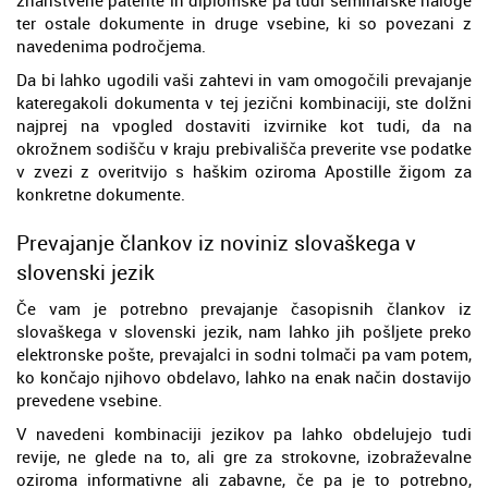
ter ostale dokumente in druge vsebine, ki so povezani z
navedenima področjema.
Da bi lahko ugodili vaši zahtevi in vam omogočili prevajanje
kateregakoli dokumenta v tej jezični kombinaciji, ste dolžni
najprej na vpogled dostaviti izvirnike kot tudi, da na
okrožnem sodišču v kraju prebivališča preverite vse podatke
v zvezi z overitvijo s haškim oziroma Apostille žigom za
konkretne dokumente.
Prevajanje člankov iz noviniz slovaškega v
slovenski jezik
Če vam je potrebno prevajanje časopisnih člankov iz
slovaškega v slovenski jezik, nam lahko jih pošljete preko
elektronske pošte, prevajalci in sodni tolmači pa vam potem,
ko končajo njihovo obdelavo, lahko na enak način dostavijo
prevedene vsebine.
V navedeni kombinaciji jezikov pa lahko obdelujejo tudi
revije, ne glede na to, ali gre za strokovne, izobraževalne
oziroma informativne ali zabavne, če pa je to potrebno,