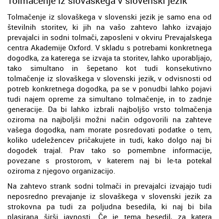
Tolmačenje iz slovaškega v slovenski jezik
Tolmačenje iz slovaškega v slovenski jezik je samo ena od
številnih storitev, ki jih na vašo zahtevo lahko izvajajo
prevajalci in sodni tolmači, zaposleni v okviru Prevajalskega
centra Akademije Oxford. V skladu s potrebami konkretnega
dogodka, za katerega se izvaja ta storitev, lahko uporabljajo,
tako simultano in šepetano kot tudi konsekutivno
tolmačenje iz slovaškega v slovenski jezik, v odvisnosti od
potreb konkretnega dogodka, pa se v ponudbi lahko pojavi
tudi najem opreme za simultano tolmačenje, in to zadnje
generacije. Da bi lahko izbrali najboljšo vrsto tolmačenja
oziroma na najboljši možni način odgovorili na zahteve
vašega dogodka, nam morate posredovati podatke o tem,
koliko udeležencev pričakujete in tudi, kako dolgo naj bi
dogodek trajal. Prav tako so pomembne informacije,
povezane s prostorom, v katerem naj bi le-ta potekal
oziroma z njegovo organizacijo.
Na zahtevo strank sodni tolmači in prevajalci izvajajo tudi
neposredno prevajanje iz slovaškega v slovenski jezik za
strokovna pa tudi za poljudna besedila, ki naj bi bila
plasirana širši javnosti. Če je tema besedil, za katera