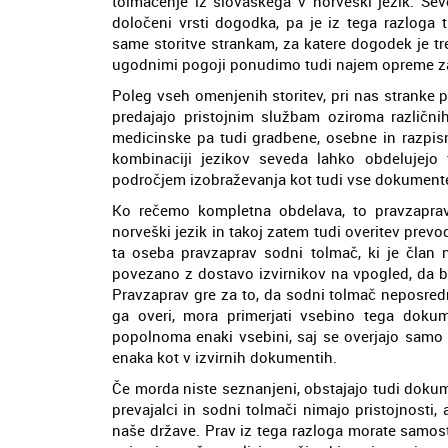
tolmačenje iz slovaškega v norveški jezik. Se
določeni vrsti dogodka, pa je iz tega razloga 
same storitve strankam, za katere dogodek je tr
ugodnimi pogoji ponudimo tudi najem opreme za
Poleg vseh omenjenih storitev, pri nas stranke 
predajajo pristojnim službam oziroma različnih 
medicinske pa tudi gradbene, osebne in razpisn
kombinaciji jezikov seveda lahko obdelujejo
področjem izobraževanja kot tudi vse dokumente,
Ko rečemo kompletna obdelava, to pravzapra
norveški jezik in takoj zatem tudi overitev pre
ta oseba pravzaprav sodni tolmač, ki je član 
povezano z dostavo izvirnikov na vpogled, da b
Pravzaprav gre za to, da sodni tolmač neposre
ga overi, mora primerjati vsebino tega dokum
popolnoma enaki vsebini, saj se overjajo samo p
enaka kot v izvirnih dokumentih.
Če morda niste seznanjeni, obstajajo tudi dokume
prevajalci in sodni tolmači nimajo pristojnosti
naše države. Prav iz tega razloga morate samost