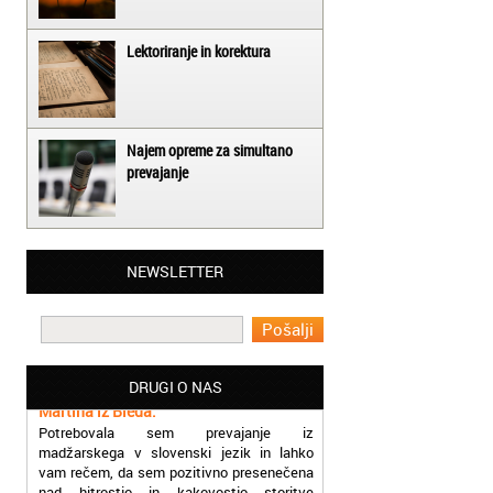
Lektoriranje in korektura
Najem opreme za simultano
prevajanje
Matjaž iz Ajdovščine:
NEWSLETTER
Lahko pohvalim vse zaposlene v Akademiji
Oxford, ker so resnično profesionalni in
prevajalske storitve opravljajo hitro in
učinkoviti.
Martina iz Bleda:
DRUGI O NAS
Potrebovala sem prevajanje iz
madžarskega v slovenski jezik in lahko
vam rečem, da sem pozitivno presenečena
nad hitrostjo in kakovostjo storitve
prevajalcev Akademije Oxford.