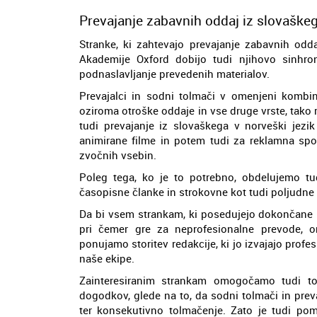
Prevajanje zabavnih oddaj iz slovaškeg
Stranke, ki zahtevajo prevajanje zabavnih odda
Akademije Oxford dobijo tudi njihovo sinhron
podnaslavljanje prevedenih materialov.
Prevajalci in sodni tolmači v omenjeni kombina
oziroma otroške oddaje in vse druge vrste, tako 
tudi prevajanje iz slovaškega v norveški jezi
animirane filme in potem tudi za reklamna spor
zvočnih vsebin.
Poleg tega, ko je to potrebno, obdelujemo tu
časopisne članke in strokovne kot tudi poljudne v
Da bi vsem strankam, ki posedujejo dokončane pr
pri čemer gre za neprofesionalne prevode, o
ponujamo storitev redakcije, ki jo izvajajo profesi
naše ekipe.
Zainteresiranim strankam omogočamo tudi to
dogodkov, glede na to, da sodni tolmači in prev
ter konsekutivno tolmačenje. Zato je tudi 