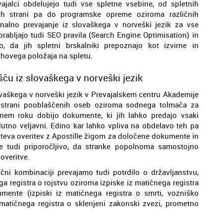
vajalci obdelujejo tudi vse spletne vsebine, od spletnih
nih strani pa do programske opreme oziroma različnih
onalno prevajanje iz slovaškega v norveški jezik za vse
orabljajo tudi SEO pravila (Search Engine Optimisation) in
 da jih spletni brskalniki prepoznajo kot izvirne in
ihovega položaja na spletu.
šču iz slovaškega v norveški jezik
lovaškega v norveški jezik v Prevajalskem centru Akademije
s strani pooblaščenih oseb oziroma sodnega tolmača za
lnem roku dobijo dokumente, ki jih lahko predajo vsaki
olutno veljavni. Edino kar lahko vpliva na obdelavo teh pa
hteva overitev z Apostille žigom za določene dokumente in
 je tudi priporočljivo, da stranke popolnoma samostojno
overitve.
ični kombinaciji prevajamo tudi potrdilo o državljanstvu,
ega registra o rojstvu oziroma izpiske iz matičnega registra
mente (izpiski iz matičnega registra o smrti, vozniško
z matičnega registra o sklenjeni zakonski zvezi, prometno