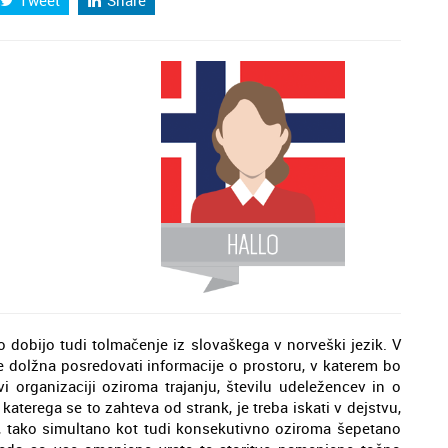
o dobijo tudi tolmačenje iz slovaškega v norveški jezik. V
e dolžna posredovati informacije o prostoru, v katerem bo
 organizaciji oziroma trajanju, številu udeležencev in o
katerega se to zahteva od strank, je treba iskati v dejstvu,
jo, tako simultano kot tudi konsekutivno oziroma šepetano