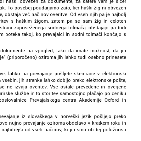
 tudi haški obvezen za dokumente, za katere vam je sicer
zik. To posebej poudarjamo zato, ker haški žig ni obvezen
e, obstaja več načinov overitve. Od vseh njih pa je najbolj
veritev s haškim žigom, zatem pa se sam žig in celoten
strani zapriseženega sodnega tolmača, obstajajo pa tudi
om poteka takoj, ko prevajalci in sodni tolmači končajo s
e dokumente na vpogled, tako da imate možnost, da jih
ije” (priporočeno) oziroma jih lahko tudi osebno prinesete
tve, lahko na prevajanje pošljete skenirane v elektronski
 vsebin, jih stranke lahko dobijo preko elektronske pošte,
se ne izvaja overitev. Vse ostale prevedene in overjene
rirske službe in to storitev samostojno plačajo po ceniku
poslovalnice Prevajalskega centra Akademije Oxford in
evajanje iz slovaškega v norveški jezik pošljejo preko
ihovo nujno prevajanje oziroma obdelavo v kratkem roku in
najhitrejši od vseh načinov, ki jih smo ob tej priložnosti