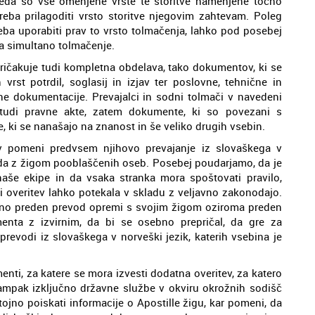
veda so vse omenjene vrste te storitve namenjene točno
treba prilagoditi vrsto storitve njegovim zahtevam. Poleg
eba uporabiti prav to vrsto tolmačenja, lahko pod posebej
 simultano tolmačenje.
pričakuje tudi kompletna obdelava, tako dokumentov, ki se
vrst potrdil, soglasij in izjav ter poslovne, tehnične in
e dokumentacije. Prevajalci in sodni tolmači v navedeni
 tudi pravne akte, zatem dokumente, ki so povezani s
 ki se nanašajo na znanost in še veliko drugih vsebin.
v pomeni predvsem njihovo prevajanje iz slovaškega v
voda z žigom pooblaščenih oseb. Posebej poudarjamo, da je
naše ekipe in da vsaka stranka mora spoštovati pravilo,
i overitev lahko potekala v skladu z veljavno zakonodajo.
dno preden prevod opremi s svojim žigom oziroma preden
enta z izvirnim, da bi se osebno prepričal, da gre za
revodi iz slovaškega v norveški jezik, katerih vsebina je
nti, za katere se mora izvesti dodatna overitev, za katero
, ampak izključno državne službe v okviru okrožnih sodišč
ojno poiskati informacije o Apostille žigu, kar pomeni, da