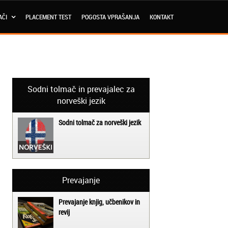
AČI
PLACEMENT TEST
POGOSTA VPRAŠANJA
KONTAKT
Sodni tolmač in prevajalec za
norveški jezik
Sodni tolmač za norveški jezik
Prevajanje
Prevajanje knjig, učbenikov in
revij