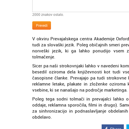
2000
znakov ostalo.
Prevedi
V okviru Prevajalskega centra Akademije Oxford 
tudi za slovaški jezik. Poleg običajnih smeri pre
norveški jezik, ki ga lahko ponudijo vsem za
tolmačenje.
Sicer pa naši strokovnjaki lahko v navedeni komb
besedil oziroma dela književnosti kot tudi vs
časopisne članke. Prevajajo pa tudi strokovne ko
reklamne letake, plakate in zloženke oziroma k
vsebine, ki se nanašajo na področje marketinga.
Poleg tega sodni tolmači in prevajalci lahko o
oddaje, reklamna sporočila, filmi in drugo). Sam
za sinhronizacijo in podnaslavljanje obdelani
obdelavo.
Share