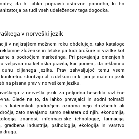
ritev, da bi lahko pripravili ustrezno ponudbo, ki bo
ganizatorja pa tudi vseh udeležencev tega dogodka.
vaškega v norveški jezik
naciji v najkrajšem možnem roku obdelujejo, tako kataloge
 reklamne zloženke in letake pa tudi brošure in vizitke kot
ezane s področjem marketinga. Pri prevajanju omenjenih
ejo veljavna marketinška pravila, kar pomeni, da reklamno
 v duhu ciljanega jezika. Prav zahvaljujoč temu vsem
onkretno storitvijo ali izdelkom in ki jim je materni jezik
vsebina pisana prav v norveškem jeziku.
lovaškega v norveški jezik za poljudna besedila različne
ovna. Glede na to, da lahko prevajalci in sodni tolmači
na s katerimkoli področjem oziroma vejo družbenih ali
dročja, zato navajamo samo nekatera od njih: ekonomija,
ologija, znanost, informacijske tehnologije, farmacija,
 gradbena industrija, psihologija, ekologija in varstvo
na druga.