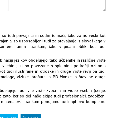
so tudi prevajalci in sodni tolmači, tako za norveški kot
vajanja, so usposobljeni tudi za prevajanje iz slovaškega v
interesiranim strankam, tako v pisani obliki kot tudi
inaciji jezikov obdelujejo, tako učbenike in različne vrste
e vsebine, ki so povezane s spletnimi področji oziroma
t tudi ilustrirane in otroške in druge vrste revij pa tudi
ataloge, vizitke, brošure in PR članke in številne druge
bdelujejo tudi vse vrste zvočnih in video vsebin (serije,
o zato, ker so del naše ekipe tudi profesionalci, zadolženi
h materialov, strankam ponujamo tudi njihovo kompletno
Tweet
Share