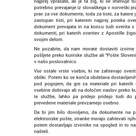
najprej vprašate, ali je ta žig, ki se imenuje
potrebno prevajanje iz slovaškega v norveški je
prav za vse dokumente, toda za tiste, za katere j
zastopan tisti, pri katerem najprej poteka o
dokument prevajata in na koncu tudi overita s 
dokumenti, pri katerih overitev z Apostille žig
svojim delom.
Ne pozabite, da nam morate dostaviti izvirn
pošljete preko kurirske službe ali “Pošte Sloven
v našo poslovalnico.
Vse ostale vrste vsebin, ki ne zahtevajo overi
obliki. Potem ko se konča obdelava dostavljenih
pod pogojem, da gre za materiale pri katerih 
vsebine dobivajo ali na določen naslov preko ku
te službe, lahko pa pridejo pridejo tudi do 
prevedene materiale prevzamejo osebno.
Da bi jim bilo dovoljeno, da dokumente na pr
elektronske pošte, stranke morajo zahtevati nj
potem dostavljajo izvirnike na vpogled in to na 
našteli.