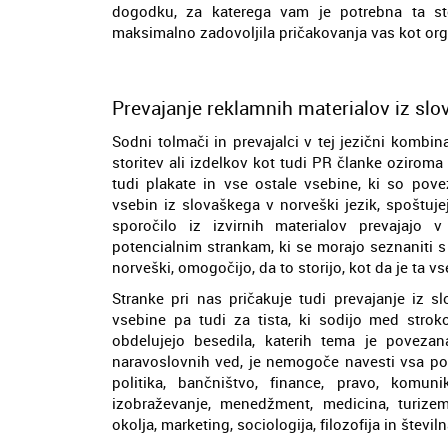
dogodku, za katerega vam je potrebna ta sto
maksimalno zadovoljila pričakovanja vas kot or
Prevajanje reklamnih materialov iz slo
Sodni tolmači in prevajalci v tej jezični kombi
storitev ali izdelkov kot tudi PR članke oziroma
tudi plakate in vse ostale vsebine, ki so pov
vsebin iz slovaškega v norveški jezik, spoštuj
sporočilo iz izvirnih materialov prevajajo
potencialnim strankam, ki se morajo seznaniti s k
norveški, omogočijo, da to storijo, kot da je ta 
Stranke pri nas pričakuje tudi prevajanje iz s
vsebine pa tudi za tista, ki sodijo med strok
obdelujejo besedila, katerih tema je poveza
naravoslovnih ved, je nemogoče navesti vsa po
politika, bančništvo, finance, pravo, komunik
izobraževanje, menedžment, medicina, turizem,
okolja, marketing, sociologija, filozofija in števil