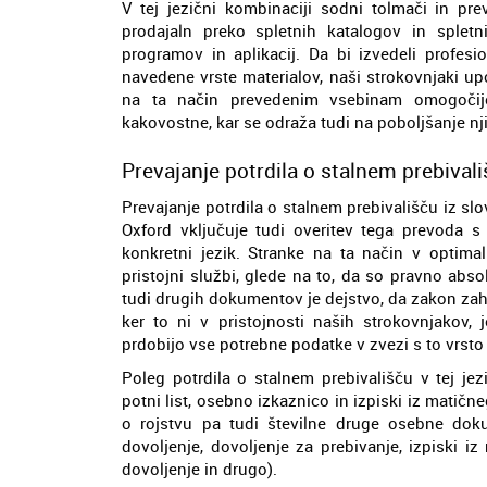
V tej jezični kombinaciji sodni tolmači in pre
prodajaln preko spletnih katalogov in splet
programov in aplikacij. Da bi izvedeli profesi
navedene vrste materialov, naši strokovnjaki up
na ta način prevedenim vsebinam omogočijo,
kakovostne, kar se odraža tudi na poboljšanje nj
Prevajanje potrdila o stalnem prebivali
Prevajanje potrdila o stalnem prebivališču iz s
Oxford vključuje tudi overitev tega prevoda 
konkretni jezik. Stranke na ta način v optima
pristojni službi, glede na to, da so pravno abs
tudi drugih dokumentov je dejstvo, da zakon za
ker to ni v pristojnosti naših strokovnjakov,
prdobijo vse potrebne podatke v zvezi s to vrsto 
Poleg potrdila o stalnem prebivališču v tej jez
potni list, osebno izkaznico in izpiski iz matičn
o rojstvu pa tudi številne druge osebne doku
dovoljenje, dovoljenje za prebivanje, izpiski i
dovoljenje in drugo).