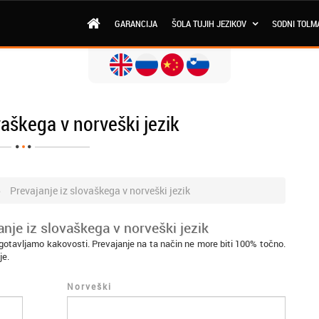
GARANCIJA
ŠOLA TUJIH JEZIKOV
SODNI TOLM
vaškega v norveški jezik
Prevajanje iz slovaškega v norveški jezik
nje iz slovaškega v norveški jezik
agotavljamo kakovosti. Prevajanje na ta način ne more biti 100% točno.
je.
Norveški