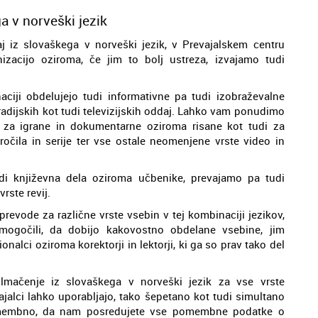
a v norveški jezik
j iz slovaškega v norveški jezik, v Prevajalskem centru
izacijo oziroma, če jim to bolj ustreza, izvajamo tudi
ciji obdelujejo tudi informativne pa tudi izobraževalne
radijskih kot tudi televizijskih oddaj. Lahko vam ponudimo
k za igrane in dokumentarne oziroma risane kot tudi za
očila in serije ter vse ostale neomenjene vrste video in
di književna dela oziroma učbenike, prevajamo pa tudi
rste revij.
evode za različne vrste vsebin v tej kombinaciji jezikov,
mogočili, da dobijo kakovostno obdelane vsebine, jim
onalci oziroma korektorji in lektorji, ki ga so prav tako del
lmačenje iz slovaškega v norveški jezik za vse vrste
ajalci lahko uporabljajo, tako šepetano kot tudi simultano
pomembno, da nam posredujete vse pomembne podatke o