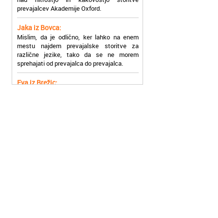
Jaka iz Bovca:
Mislim, da je odlično, ker lahko na enem
mestu najdem prevajalske storitve za
različne jezike, tako da se ne morem
sprehajati od prevajalca do prevajalca.
Eva iz Brežic:
Nujno sem potrebovala prevod v francoski
jezik, na spletu sem našla Oxford, jih
poklicala in v roku nekaj ur sem po
elektronski pošti prejela prevod. Resnično
so izjemni!
Zoran iz Velenja:
Uslužni, hitri in ljubeznivi, za njih imam
samo pohvalne besede!
Anja iz Višnje Gore:
Najboljše prevajalske storitve lahko najdete
prav v Akademiji Oxford! Vsaka čast!
Jure z Vrhnike:
Sodni tolmači iz Akademije Oxford so me