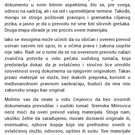
dokumentu u svim bitnim aspektima, što se, pre svega,
odnosi na sadržaj, ali i na stil i upotrebljene termine. Takođe,
moraju se strogo poštovati pravopis i gramatika ciljanog
jezika, a jasno je da u prevodu ne sme biti slovnih grešaka.
Druga etapa obrade je ste proces overe materijala.
Iako se mnogima može učiniti da su običan i overeni prevod
ustvari sasvim isti spisi, to u očima prava i zakona uopšte
nije tako. Radi se o tome da se na overenom prevodu nalazi
zvanična potvrda u vidu pečata sudskog tumača, koja
predstavlja dokaz da je ovlašćeno i stručno lice utvrdilo
istovetnost ovog dokumenta sa njegovim originalom. Takav
pisani materijal se može, bez ikakvih prepreka, koristiti u
međunarodnom pravnom saobraćaju, budući da ima istu
zakonsku snagu kao original.
Molimo vas da imate u vidu činjenicu da bez izvornih
dokumenata prevodilac i sudski tumač Sremska Mitrovica
neće moći da overi prevod vašeg materijala. Stoga nam,
ukoliko želite da sarađujemo, morate dostaviti originale ili,
eventualno, njihove kopije koje ste prethodno overili u
ovlašćenoj službi, odnosno, opštini ili sudu. Sve materijale