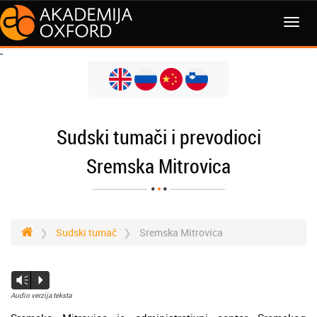
-
Sudski tumači i prevodioci
Sremska Mitrovica
Sudski tumač
Sremska Mitrovica
Vm
P
Audio verzija teksta