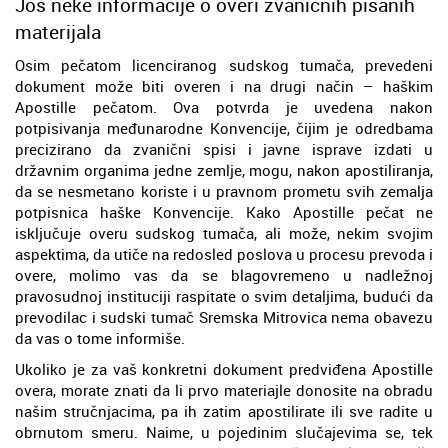
Još neke informacije o overi zvaničnih pisanih
materijala
Osim pečatom licenciranog sudskog tumača, prevedeni
dokument može biti overen i na drugi način – haškim
Apostille pečatom. Ova potvrda je uvedena nakon
potpisivanja međunarodne Konvencije, čijim je odredbama
precizirano da zvanični spisi i javne isprave izdati u
državnim organima jedne zemlje, mogu, nakon apostiliranja,
da se nesmetano koriste i u pravnom prometu svih zemalja
potpisnica haške Konvencije. Kako Apostille pečat ne
isključuje overu sudskog tumača, ali može, nekim svojim
aspektima, da utiče na redosled poslova u procesu prevoda i
overe, molimo vas da se blagovremeno u nadležnoj
pravosudnoj instituciji raspitate o svim detaljima, budući da
prevodilac i sudski tumač Sremska Mitrovica nema obavezu
da vas o tome informiše.
Ukoliko je za vaš konkretni dokument predviđena Apostille
overa, morate znati da li prvo materiajle donosite na obradu
našim stručnjacima, pa ih zatim apostilirate ili sve radite u
obrnutom smeru. Naime, u pojedinim slučajevima se, tek