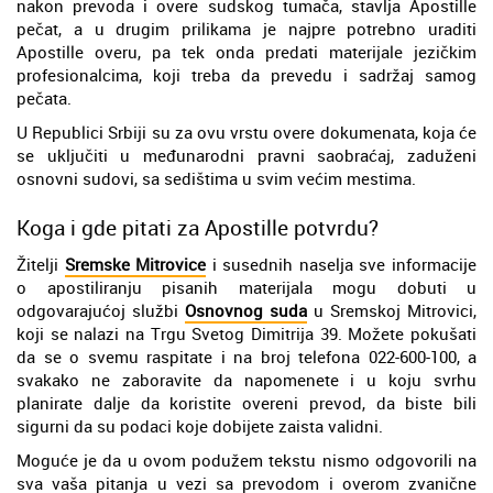
nakon prevoda i overe sudskog tumača, stavlja Apostille
pečat, a u drugim prilikama je najpre potrebno uraditi
Apostille overu, pa tek onda predati materijale jezičkim
profesionalcima, koji treba da prevedu i sadržaj samog
pečata.
U Republici Srbiji su za ovu vrstu overe dokumenata, koja će
se uključiti u međunarodni pravni saobraćaj, zaduženi
osnovni sudovi, sa sedištima u svim većim mestima.
Koga i gde pitati za Apostille potvrdu?
Žitelji
Sremske Mitrovice
i susednih naselja sve informacije
o apostiliranju pisanih materijala mogu dobuti u
odgovarajućoj službi
Osnovnog suda
u Sremskoj Mitrovici,
koji se nalazi na Trgu Svetog Dimitrija 39. Možete pokušati
da se o svemu raspitate i na broj telefona 022-600-100, a
svakako ne zaboravite da napomenete i u koju svrhu
planirate dalje da koristite overeni prevod, da biste bili
sigurni da su podaci koje dobijete zaista validni.
Moguće je da u ovom podužem tekstu nismo odgovorili na
sva vaša pitanja u vezi sa prevodom i overom zvanične