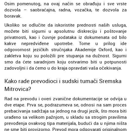
Osim pomenutog, na ovaj način se obrađuju i sve vrste
dozvola – saobraćajna, radna, vozačka, te dozvola za
boravak.
Ukoliko se odlučite da iskoristite prednosti naših usluga,
možete biti sigurni u apsolutnu diskreciju i poštovanje
privatnosti, kao i čuvnje podataka iz dokumenata od bilo
kakve nepredviđene upotrebe. Tome u prilog ide
odgovornost jezičkih stručnjaka Akademije Oxford, kao i
zakletva koju su položili pre stupanja na dužnost. Sigurni
smo da ćete saradnjom koju ostvarimo biti u potpunosti
zadovoljni i da ćemo u do kraja opravdati vaša očekivanja.
Kako rade prevodioci i sudski tumači Sremska
Mitrovica?
Rad na prevodu i overi zvanične dokumentacije se odvija u
dve etape. Prva se, podrazumeva se, odnosi na sam proces
prebacivanja sadržaja sa jednog na drugi jezik, što mora biti
urađeno sa velikom pažnjom, u skladu sa strogim pravilima
prevođenja ovakvog tipa materijala, budući da u njima ništa
ne sme biti provizorno. Prevod mora odgovarati originalnom