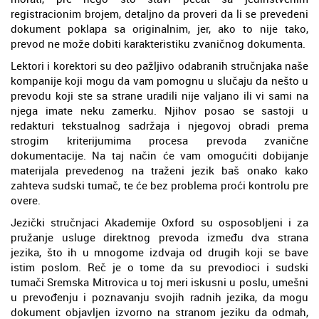
registracionim brojem, detaljno da proveri da li se prevedeni
dokument poklapa sa originalnim, jer, ako to nije tako,
prevod ne može dobiti karakteristiku zvaničnog dokumenta.
Lektori i korektori su deo pažljivo odabranih stručnjaka naše
kompanije koji mogu da vam pomognu u slučaju da nešto u
prevodu koji ste sa strane uradili nije valjano ili vi sami na
njega imate neku zamerku. Njihov posao se sastoji u
redakturi tekstualnog sadržaja i njegovoj obradi prema
strogim kriterijumima procesa prevoda zvanične
dokumentacije. Na taj način će vam omogućiti dobijanje
materijala prevedenog na traženi jezik baš onako kako
zahteva sudski tumač, te će bez problema proći kontrolu pre
overe.
Jezički stručnjaci Akademije Oxford su osposobljeni i za
pružanje usluge direktnog prevoda između dva strana
jezika, što ih u mnogome izdvaja od drugih koji se bave
istim poslom. Reč je o tome da su prevodioci i sudski
tumači Sremska Mitrovica u toj meri iskusni u poslu, umešni
u prevođenju i poznavanju svojih radnih jezika, da mogu
dokument objavljen izvorno na stranom jeziku da odmah,