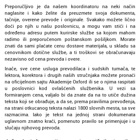
Preporučljivo je da našem koordinatoru na neki način
naglasite i kako želite da preuzmete svoja dokumenta,
tačnije, overene prevode i originale. Svakako možete lično
doći po njih u našu poslovnicu, a mogu vam stići i na
određenu adresu putem kurirske službe sa kojom mahom
radimo ili preporučenom poštanskom pošiljkom. Morate
znati da sami plaćate cenu dostave materijala, u skladu sa
cenovnikom dotične službe, a ti troškovi se obračunavaju
nezavisno od cena prevoda i overe.
Inače, sve cene usluga prevodilaca i sudskih tumača, te
lektora, korektora i drugih naših stručnjaka možete pronaći
na oficijelnom sajtu Akademije Oxford ili se o njima raspitati
u poslovnici kod ovlašćenih službenika. U vezi sa
formiranjem cena, valjalo bi da znate da na to utiče dužina
teksta koji se obrađuje, a da se, prema pravilima prevođenja,
na strani otkucanog teksta nalazi 1800 slovnih mesta, sa sve
razmacima. Iako je tekst na jednoj strani dokumenata
uglavnom znatno kraći, pomenuto pravilo se primenjuje i u
slučaju njihovog prevoda.