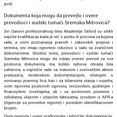
jezik.
Dokumenta koja mogu da prevedu i overe
prevodioci i sudski tumači Sremska Mitrovica?
Svi članovi profesionalnog tima Akademije Oxford su stekli
najviše kvalifikacije kada je reč o jeziku ili jezicima sa kojima
rade, a osim poznavanja pravnih i zakonskih propisa i
termina, oni imaju ogromno iskustvo u radu sa zvaničnim
dokumentima. Shodno tome, prevodioci i sudski tumači
Sremska Mitrovica mogu da izdaju overen prevod za sva
poslovna dokumenta, ma koliko njihova obrada bila
zahtevna, a najčešće rade sa statutom i osnivačkim aktom
preduzeća, tenderskom dokumentacijom, rešenjem o
osnivanju pravnog lica, kao i sa bilansima stanja i uspeha,
svim tipovima poslovnih ugovora, revizorskim, godišnjim i
finansijskim izveštajima, ali i sa poslovnim pismima i
odlukama, ulaznim i izlaznim fakturama, izvodom iz APR-a
(Agencije za privredne registre) i poreskim identifikacionim
brojem.
Osim prevoda i overe građevinske i tehničke dokumentacije,