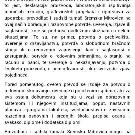
to jest, deklaracija proizvoda, laboratorijskih ispitivanja
tehničkih uzoraka, građevinskih projekata i uputstava za
upotrebu, prevodilac i sudski tumač Sremska Mitrovica na
ovaj način obrađuje i raznovrsne potvrde, uverenja, izjave ili
saglasnosti, koje se podnose nadležnim službama u nekim
situacijama. To su, na primer, potvrda o prebivalištu,
uverenje o državljanstvu, potvrda o slobodnom bračnom
stanju ili o redovnom zaposlenju, kao i saglasnost o
zastupanju, potvrda o redovnim primanjima, o stanju na
računu u banci, te uverenje o nekažnjavanju, potvrda o
kvalitetu proizvoda, o neosuđivanosti, ali i sve vrste izjava
pojedinaca.
Pored pomenutog, overen prevod se izdaje za potvdu o
redovnom školovanju, uverenje o položenim ispitima, ali i za
sva ostala dokumenta koja su u vezi sa obrazovnim
sistemom ili njegovim institucijama, poput, nastavnih
planova i programa fakulteta, svedočanstava o završenim
razredima osnovnih i srednjih škola, prepisa ocena i,
svakako, diplome i dodataka diplomi.
Prevodioci i sudski tumači Sremska Mitrovica mogu, na