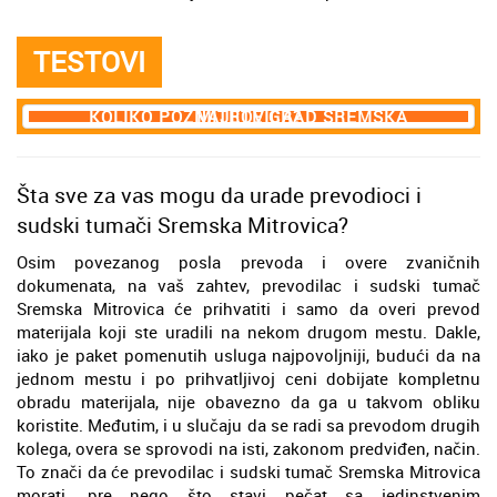
TESTOVI
KOLIKO POZNAJETE GRAD SREMSKA MITROVICA?
Šta sve za vas mogu da urade prevodioci i
sudski tumači Sremska Mitrovica?
Osim povezanog posla prevoda i overe zvaničnih
dokumenata, na vaš zahtev, prevodilac i sudski tumač
Sremska Mitrovica će prihvatiti i samo da overi prevod
materijala koji ste uradili na nekom drugom mestu. Dakle,
iako je paket pomenutih usluga najpovoljniji, budući da na
jednom mestu i po prihvatljivoj ceni dobijate kompletnu
obradu materijala, nije obavezno da ga u takvom obliku
koristite. Međutim, i u slučaju da se radi sa prevodom drugih
kolega, overa se sprovodi na isti, zakonom predviđen, način.
To znači da će prevodilac i sudski tumač Sremska Mitrovica
morati, pre nego što stavi pečat sa jedinstvenim