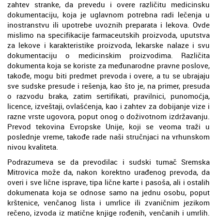
zahtev stranke, da prevedu i overe različitu medicinsku
dokumentaciju, koja je uglavnom potrebna radi lečenja u
inostranstvu ili upotrebe uvoznih preparata i lekova. Ovde
mislimo na specifikacije farmaceutskih proizvoda, uputstva
za lekove i karakteristike proizvoda, lekarske nalaze i svu
dokumentaciju o medicinskim proizvodima. Različita
dokumenta koja se koriste za međunarodne pravne poslove,
takođe, mogu biti predmet prevoda i overe, a tu se ubrajaju
sve sudske presude i rešenja, kao što je, na primer, presuda
o razvodu braka, zatim sertifikati, pravilnici, punomoćja,
licence, izveštaji, ovlašćenja, kao i zahtev za dobijanje vize i
razne vrste ugovora, poput onog o doživotnom izdržavanju.
Prevod tekovina Evropske Unije, koji se veoma traži u
poslednje vreme, takođe rade naši stručnjaci na vrhunskom
nivou kvaliteta.
Podrazumeva se da prevodilac i sudski tumač Sremska
Mitrovica može da, nakon korektno urađenog prevoda, da
overi i sve lične isprave, tipa lične karte i pasoša, ali i ostalih
dokumenata koja se odnose samo na jednu osobu, poput
krštenice, venčanog lista i umrlice ili zvaničnim jezikom
rečeno, izvoda iz matične knjige rođenih, venčanih i umrlih.