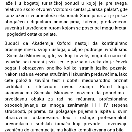
leže i u bogatoj turističkoj ponudi u kojoj je, pre svega,
relativno skoro otvoren Vizitorski centar „Carska palata“, gde
su izloženi svi arheološki eksponati Surmijuma, ali je prikaz
obogaćen i digitalnim animacijama, kafeom, prodavnicom
suvenira i utvrđenom rutom kojom se posetioci mogu kretati
i pogledati ostatke palate.
Budući da Akademija Oxford nastoji da kontinuirano
proširuje mrežu svojih usluga, u ciljno područje uvrstili smo
i Sremsku Mitrovicu, gde, svi koji to žele, mogu da nauče ili
usavrše neki strani jezik, jer je poznata izreka da je čovek
bogat i obrazovan onoliko koliko stranih jezika pozanje.
Nakon rada sa veoma stručnim i iskusnim predavačima, lako
ćete položiti završni test i dobiti međunarodno priznat
sertifikat o stečenom nivou znanja. Pored toga,
stanovnicima Sremske Mitrovice možemo da ponudimo i
prvoklasnu obuku za rad na računaru, profesionalno
osposobljavanje za mnoga zanimanja III i IV stepena
stručnosti, pripremu za polaganje prijemnih ispita u svim
obrazovnim ustanovama, kao i usluge profesionalnih
prevodilaca i sudskih tumača koji prevode i overavaju
zvaničnu dokumentaciju, ma koliko komplikovana ona bila.