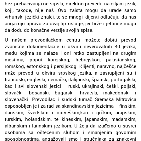
bez prebacivanja ne srpski, direktno prevedu na ciljani jezik,
koji, takođe, nije naš. Ovo zaista mogu da urade samo
vrhunski jezički znalci, te se mnogi klijenti odlučuju da nas
angažuju upravo za ovaj tip usluge, jer brže i jeftinije mogu
da dođu do konačne verzije svojih spisa.
U našem prevodilačkom centru možete dobiti prevod
zvanične dokumentacije u okviru neverovatnih 40 jezika,
među kojima se nalaze i oni retko zastupljeni na drugim
mestima, poput korejskog, hebrejskog, pakistanskog,
romskog, estonskog i persijskog. Klijenti, naravno, najčešće
traže prevod u okviru srpskog jezika, a zastupljeni su i
francuski, engleski, nemački, italijanski, španski, portugalski,
kao i svi slovenski jezici – ruski, ukrajinski, češki, poljski,
slovački, bosanski, bugarski, hrvatski, makedonski i
slovenački. Prevodilac i sudski tumač Sremska Mitrovica
osposobljen je i za rad sa skandinavskim jezicima – finskim,
danskim, švedskim i norveškim,kao i grčkim, arapskim,
turskim, holandskim, te kineskim, japanskim, mađarskim,
albanskim i latinskim jezikom. U želji da izađemo u susret
osobama sa oštećenim sluhom i smanjenim govornim
sposobnostima, angažovali smo i stručnjaka za znakovni