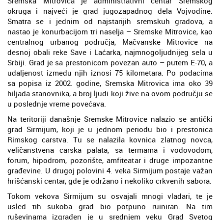
Sremska Mitrovica je administrativni centar Sremskog
okruga i najveći je grad jugozapadnog dela Vojvodine.
Smatra se i jednim od najstarijih sremskuh gradova, a
nastao je konurbacijom tri naselja – Sremske Mitrovice, kao
centralnog urbanog područja, Mačvanske Mitrovice na
desnoj obali reke Save i Laćarka, najmnogoljudnijeg sela u
Srbiji. Grad je sa prestonicom povezan auto – putem E-70, a
udaljenost između njih iznosi 75 kilometara. Po podacima
sa popisa iz 2002. godine, Sremska Mitrovica ima oko 39
hiljada stanovnika, a broj ljudi koji žive na ovom području se
u poslednje vreme povećava.
Na teritoriji današnje Sremske Mitrovice nalazio se antički
grad Sirmijum, koji je u jednom periodu bio i prestonica
Rimskog carstva. Tu se nalazila kovnica zlatnog novca,
veličanstvena carska palata, sa termama i vodovodom,
forum, hipodrom, pozorište, amfiteatar i druge impozantne
građevine. U drugoj polovini 4. veka Sirmijum postaje važan
hrišćanski centar, gde je održano i nekoliko crkvenih sabora.
Tokom vekova Sirmijum su osvajali mnogi vladari, te je
usled tih sukoba grad bio potpuno ruiniran. Na tim
ruševinama izgrađen je u srednjem veku Grad Svetog