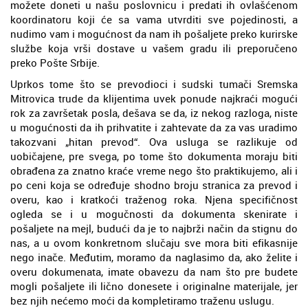
možete doneti u našu poslovnicu i predati ih ovlašćenom
koordinatoru koji će sa vama utvrditi sve pojedinosti, a
nudimo vam i mogućnost da nam ih pošaljete preko kurirske
službe koja vrši dostave u vašem gradu ili preporučeno
preko Pošte Srbije.
Uprkos tome što se prevodioci i sudski tumači Sremska
Mitrovica trude da klijentima uvek ponude najkraći mogući
rok za završetak posla, dešava se da, iz nekog razloga, niste
u mogućnosti da ih prihvatite i zahtevate da za vas uradimo
takozvani „hitan prevod“. Ova usluga se razlikuje od
uobičajene, pre svega, po tome što dokumenta moraju biti
obrađena za znatno kraće vreme nego što praktikujemo, ali i
po ceni koja se određuje shodno broju stranica za prevod i
overu, kao i kratkoći traženog roka. Njena specifičnost
ogleda se i u mogučnosti da dokumenta skenirate i
pošaljete na mejl, budući da je to najbrži način da stignu do
nas, a u ovom konkretnom slučaju sve mora biti efikasnije
nego inače. Međutim, moramo da naglasimo da, ako želite i
overu dokumenata, imate obavezu da nam što pre budete
mogli pošaljete ili lično donesete i originalne materijale, jer
bez njih nećemo moći da kompletiramo traženu uslugu.