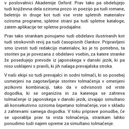
v poslovalnici Akademije Oxford. Prav tako pa obdelujejo
tudi književna dela oziroma prozo in poezijo pa tudi romane,
beletrijo in druge kot tudi vse vrste spletnih materialov
oziroma programe, spletne strani pa tudi spletne kataloge,
zatem aplikacije ter spletne prodajalne.
Prav tako strankam ponujamo tudi obdelavo ilustriranih kot
tudi strokovnih revij pa tudi časopisnih člankov. Pripravljeni
smo izvesti tudi redakcijo materialov, ko je to potrebno, ta
storitev pa je povezana z obdelavo vsebin, za katere stranke
že posedujejo prevode iz japonskega v danski jezik, ki pa
niso usklajeni s pravili, ki jih nalaga prevajalska stroka.
V naši ekipi so tudi prevajalci in sodni tolmači, ki so posebej
usmerjeni na zagotavljanje storitev tolmačenja v omenjeni
jezikovni kombinaciji, tako da v odvisnosti od vrste
dogodka, ki se organizira in za katerega se zahteva
tolmačenje iz japonskega v danski jezik, izvajajo simultano
ali konsekutivno oziroma šepetano tolmačenje, vse v skladu
z zahtevami samega dogodka. V toku priprave ponudbe, če
se uporablja prav ta vrsta tolmačenja, strankam lahko
ponudimo tudi najem opreme za simultano tolmačenje.