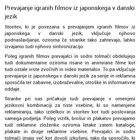
Prevajanje igranih filmov iz japonskega v danski
jezik
Storitev, ki je povezana s prevajanjem igranih filmov iz
japonskega v danski jezik, vključuje njihovo
podnaslavljanje, oziroma če stranke tako zahtevajo, lahko
izvajamo tudi njihovo sinhronizacijo.
Poleg igranih filmov prevajalci in sodni tolmači obdelujejo
tudi dokumentarne oziroma risane in animirane filme kot
tudi ostale vrste zvočnih in video materialov. To pa vključuje
prevajanje iz japonskega v danski jezik za serije in reklamna
sporočila ter zabavne, izobraževalne, otroške in informativne
oddaje.
Stranke pri nas pričakuje tudi prevajanje v omenjeni
jezikovni kombinaciji za tiste vsebine, ki so namenjene
reklamiranju, tako izdelkov in storitev kot tudi poslovanja
samega podjetja. Poleg vizitk, brošur in plakatov prevajamo
tudi reklamne zloženke oziroma letake zatem kataloge,
plakate in druge reklamne vsebine. Prevajalci in sodni
tolmači imajo več kot dovolj izkušenj, tako da sporočilo, ki