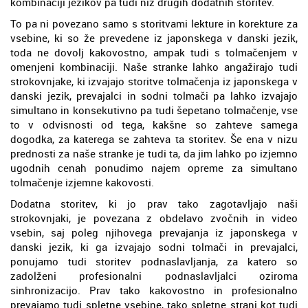
kombinaciji jezikov pa tudi niz drugih dodatnih storitev.
To pa ni povezano samo s storitvami lekture in korekture za
vsebine, ki so že prevedene iz japonskega v danski jezik,
toda ne dovolj kakovostno, ampak tudi s tolmačenjem v
omenjeni kombinaciji. Naše stranke lahko angažirajo tudi
strokovnjake, ki izvajajo storitve tolmačenja iz japonskega v
danski jezik, prevajalci in sodni tolmači pa lahko izvajajo
simultano in konsekutivno pa tudi šepetano tolmačenje, vse
to v odvisnosti od tega, kakšne so zahteve samega
dogodka, za katerega se zahteva ta storitev. Še ena v nizu
prednosti za naše stranke je tudi ta, da jim lahko po izjemno
ugodnih cenah ponudimo najem opreme za simultano
tolmačenje izjemne kakovosti.
Dodatna storitev, ki jo prav tako zagotavljajo naši
strokovnjaki, je povezana z obdelavo zvočnih in video
vsebin, saj poleg njihovega prevajanja iz japonskega v
danski jezik, ki ga izvajajo sodni tolmači in prevajalci,
ponujamo tudi storitev podnaslavljanja, za katero so
zadolženi profesionalni podnaslavljalci oziroma
sinhronizacijo. Prav tako kakovostno in profesionalno
prevajamo tudi spletne vsebine, tako spletne strani kot tudi