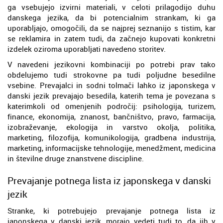
ga vsebujejo izvirni materiali, v celoti prilagodijo duhu
danskega jezika, da bi potencialnim strankam, ki ga
uporabljajo, omogočili, da se najprej seznanijo s tistim, kar
se reklamira in zatem tudi, da začnejo kupovati konkretni
izdelek oziroma uporabljati navedeno storitev.
V navedeni jezikovni kombinaciji po potrebi prav tako
obdelujemo tudi strokovne pa tudi poljudne besedilne
vsebine. Prevajalci in sodni tolmači lahko iz japonskega v
danski jezik prevajajo besedila, katerih tema je povezana s
katerimkoli od omenjenih področij: psihologija, turizem,
finance, ekonomija, znanost, bančništvo, pravo, farmacija,
izobraževanje, ekologija in varstvo okolja, politika,
marketing, filozofija, komunikologija, gradbena industrija,
marketing, informacijske tehnologije, menedžment, medicina
in številne druge znanstvene discipline.
Prevajanje potnega lista iz japonskega v danski
jezik
Stranke, ki potrebujejo prevajanje potnega lista iz
japonskega v danski jezik, morajo vedeti tudi to, da jih v