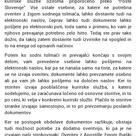
kurirske službe oziroma priporočeno preko “Pošte
Slovenije”. Vse ostale vsebine, za katere ne potrebna
overitev z žigom sodnega tolmača, lahko dostavite tudi na
elektronski naslov, čeprav lahko tudi dokumente lahko
pošljete po elektronski poti, toda samo v primeru, ko vam je
njihovo prevajanje potrebno zelo hitro. Tedaj ste prav tako
dožni, da takoj zatem dostavite tudi izvirnike na vpogled in
to na enega od opisanih načinov.
Potem ko sodni tolmači in prevajalci končajo s svojim
delom, vam prevedene vsebine lahko pošljemo na
elektronski naslov, kar pa se nanaša samo na tiste, za katere
se ne izvaja overitev, dokumente lahko prevzamete osebno
ali pa vam jih lahko pošljemo na določen naslov. Ker to
storitev izvaja pooblaščena kurirska služba, s katero
sodelujemo, se zaračunava ločeno od osnovne storitve, in to
po ceni, ki velja v konkretni kurirski službi. Plačilo te storitve
stranke izvajajo samostojno, in to pri prevzemanju poslanih
dokumentov.
Ker se postopek obdelave dokumentov razlikuje, obstaja
tudi možnost potrebe za dodatno overitvijo, ki pa je ne
izvajajo naši strokovnjaki. Overitev z Apostille žigom (haški