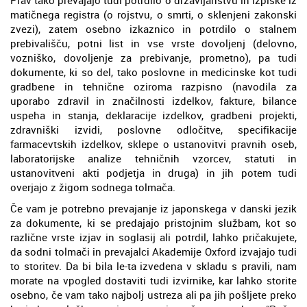
matičnega registra (o rojstvu, o smrti, o sklenjeni zakonski
zvezi), zatem osebno izkaznico in potrdilo o stalnem
prebivališču, potni list in vse vrste dovoljenj (delovno,
vozniško, dovoljenje za prebivanje, prometno), pa tudi
dokumente, ki so del, tako poslovne in medicinske kot tudi
gradbene in tehnične oziroma razpisno (navodila za
uporabo zdravil in značilnosti izdelkov, fakture, bilance
uspeha in stanja, deklaracije izdelkov, gradbeni projekti,
zdravniški izvidi, poslovne odločitve, specifikacije
farmacevtskih izdelkov, sklepe o ustanovitvi pravnih oseb,
laboratorijske analize tehničnih vzorcev, statuti in
ustanovitveni akti podjetja in druga) in jih potem tudi
overjajo z žigom sodnega tolmača.
Če vam je potrebno prevajanje iz japonskega v danski jezik
za dokumente, ki se predajajo pristojnim službam, kot so
različne vrste izjav in soglasij ali potrdil, lahko pričakujete,
da sodni tolmači in prevajalci Akademije Oxford izvajajo tudi
to storitev. Da bi bila le-ta izvedena v skladu s pravili, nam
morate na vpogled dostaviti tudi izvirnike, kar lahko storite
osebno, če vam tako najbolj ustreza ali pa jih pošljete preko