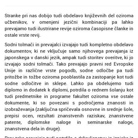
Stranke pri nas dobijo tudi obdelavo književnih del oziroma
učbenikov, v omenjeni jezični kombinaciji pa lahko
prevajamo tudi ilustrirane revije oziroma časopisne članke in
ostale vrste revij.
Sodni tolmači in prevajalci izvajajo tudi kompletno obdelavo
dokumentov, ki ne vključuje samo njihovega prevajanja iz
japonskega v danski jezik, ampak tudi storitev overitve, ki jo
izvajajo sodni tolmači. Tako prevajajo pravni red Evropske
Unije in različne vrste pogodb, sodne odločbe pa tudi
pritožbe in tožbe oziroma pooblastila za zastopanje kot tudi
sodne odločitve in sklepe. Lahko pa obdelujemo tudi
diplomo in dodatek k diplomi, potrdila o rednem šolanju kot
tudi predmetnike in programe fakultet oziroma vse ostale
dokumente, ki so povezani s področjema znanosti in
izobraževanja (zaključna spričevala osnovne in srednje šole,
prepisi ocen, rezultati znanstvenih raziskav, znanstvene
patente, diplomske naloge in seminarske naloge,
znanstvena dela in druge).
Prav tako prevajajo tudi potrdilo o državljanstvu in izpiske iz