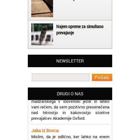
Najem opreme za simultano
prevajanje
Matjaž iz Ajdovščine:
Lahko pohvalim vse zaposlene v Akademiji
Oxford, ker so resnično profesionalni in
NEWSLETTER
prevajalske storitve opravljajo hitro in
učinkoviti.
Martina iz Bleda:
Potrebovala sem prevajanje iz
madžarskega v slovenski jezik in lahko
DRUGI O NAS
vam rečem, da sem pozitivno presenečena
nad hitrostjo in kakovostjo storitve
prevajalcev Akademije Oxford.
Jaka iz Bovca:
Mislim, da je odlično, ker lahko na enem
mestu najdem prevajalske storitve za
različne jezike, tako da se ne morem