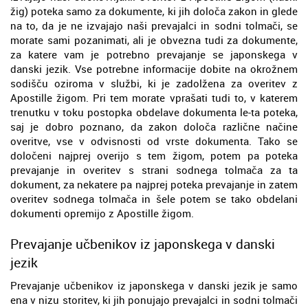
žig) poteka samo za dokumente, ki jih določa zakon in glede
na to, da je ne izvajajo naši prevajalci in sodni tolmači, se
morate sami pozanimati, ali je obvezna tudi za dokumente,
za katere vam je potrebno prevajanje se japonskega v
danski jezik. Vse potrebne informacije dobite na okrožnem
sodišču oziroma v službi, ki je zadolžena za overitev z
Apostille žigom. Pri tem morate vprašati tudi to, v katerem
trenutku v toku postopka obdelave dokumenta le-ta poteka,
saj je dobro poznano, da zakon določa različne načine
overitve, vse v odvisnosti od vrste dokumenta. Tako se
določeni najprej overijo s tem žigom, potem pa poteka
prevajanje in overitev s strani sodnega tolmača za ta
dokument, za nekatere pa najprej poteka prevajanje in zatem
overitev sodnega tolmača in šele potem se tako obdelani
dokumenti opremijo z Apostille žigom.
Prevajanje učbenikov iz japonskega v danski
jezik
Prevajanje učbenikov iz japonskega v danski jezik je samo
ena v nizu storitev, ki jih ponujajo prevajalci in sodni tolmači