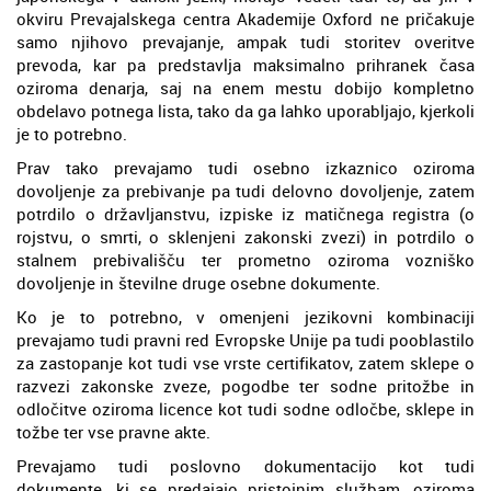
okviru Prevajalskega centra Akademije Oxford ne pričakuje
samo njihovo prevajanje, ampak tudi storitev overitve
prevoda, kar pa predstavlja maksimalno prihranek časa
oziroma denarja, saj na enem mestu dobijo kompletno
obdelavo potnega lista, tako da ga lahko uporabljajo, kjerkoli
je to potrebno.
Prav tako prevajamo tudi osebno izkaznico oziroma
dovoljenje za prebivanje pa tudi delovno dovoljenje, zatem
potrdilo o državljanstvu, izpiske iz matičnega registra (o
rojstvu, o smrti, o sklenjeni zakonski zvezi) in potrdilo o
stalnem prebivališču ter prometno oziroma vozniško
dovoljenje in številne druge osebne dokumente.
Ko je to potrebno, v omenjeni jezikovni kombinaciji
prevajamo tudi pravni red Evropske Unije pa tudi pooblastilo
za zastopanje kot tudi vse vrste certifikatov, zatem sklepe o
razvezi zakonske zveze, pogodbe ter sodne pritožbe in
odločitve oziroma licence kot tudi sodne odločbe, sklepe in
tožbe ter vse pravne akte.
Prevajamo tudi poslovno dokumentacijo kot tudi
dokumente, ki se predajajo pristojnim službam, oziroma