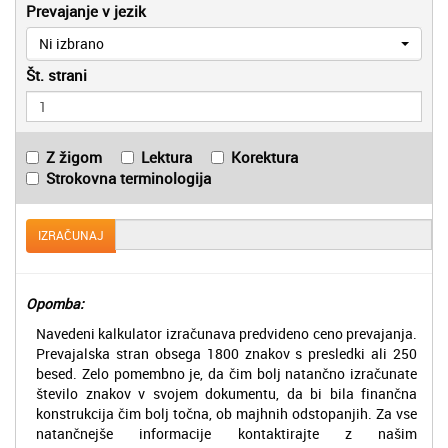
Prevajanje v jezik
Ni izbrano
Št. strani
Z žigom
Lektura
Korektura
Strokovna terminologija
IZRAČUNAJ
Opomba:
Navedeni kalkulator izračunava predvideno ceno prevajanja.
Prevajalska stran obsega 1800 znakov s presledki ali 250
besed. Zelo pomembno je, da čim bolj natančno izračunate
število znakov v svojem dokumentu, da bi bila finančna
konstrukcija čim bolj točna, ob majhnih odstopanjih. Za vse
natančnejše informacije kontaktirajte z našim