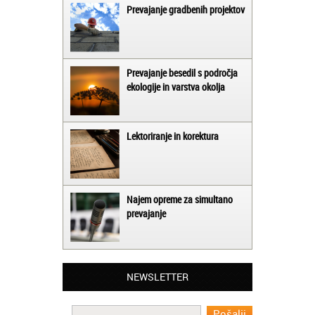
Prevajanje gradbenih projektov
Prevajanje besedil s področja
ekologije in varstva okolja
Lektoriranje in korektura
Najem opreme za simultano
prevajanje
Matjaž iz Ajdovščine:
Lahko pohvalim vse zaposlene v Akademiji
Oxford, ker so resnično profesionalni in
NEWSLETTER
prevajalske storitve opravljajo hitro in
učinkoviti.