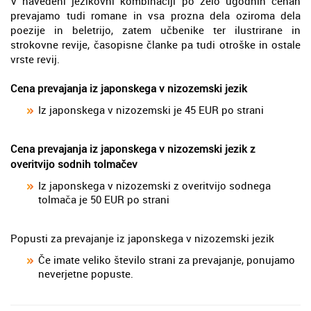
V navedeni jezikovni kombinaciji po zelo ugodnih cenah
prevajamo tudi romane in vsa prozna dela oziroma dela
poezije in beletrijo, zatem učbenike ter ilustrirane in
strokovne revije, časopisne članke pa tudi otroške in ostale
vrste revij.
Cena prevajanja iz japonskega v nizozemski jezik
Iz japonskega v nizozemski je 45 EUR po strani
Cena prevajanja iz japonskega v nizozemski jezik z
overitvijo sodnih tolmačev
Iz japonskega v nizozemski z overitvijo sodnega
tolmača je 50 EUR po strani
Popusti za prevajanje iz japonskega v nizozemski jezik
Če imate veliko število strani za prevajanje, ponujamo
neverjetne popuste.