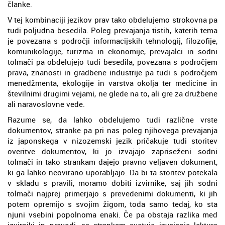
članke.
V tej kombinaciji jezikov prav tako obdelujemo strokovna pa
tudi poljudna besedila. Poleg prevajanja tistih, katerih tema
je povezana s področji informacijskih tehnologij, filozofije,
komunikologije, turizma in ekonomije, prevajalci in sodni
tolmači pa obdelujejo tudi besedila, povezana s področjem
prava, znanosti in gradbene industrije pa tudi s področjem
menedžmenta, ekologije in varstva okolja ter medicine in
številnimi drugimi vejami, ne glede na to, ali gre za družbene
ali naravoslovne vede.
Razume se, da lahko obdelujemo tudi različne vrste
dokumentov, stranke pa pri nas poleg njihovega prevajanja
iz japonskega v nizozemski jezik pričakuje tudi storitev
overitve dokumentov, ki jo izvajajo zapriseženi sodni
tolmači in tako strankam dajejo pravno veljaven dokument,
ki ga lahko neovirano uporabljajo. Da bi ta storitev potekala
v skladu s pravili, moramo dobiti izvirnike, saj jih sodni
tolmači najprej primerjajo s prevedenimi dokumenti, ki jih
potem opremijo s svojim žigom, toda samo tedaj, ko sta
njuni vsebini popolnoma enaki. Če pa obstaja razlika med
izvirniki in prevodi, se strankam svetuje izvajanje lekture