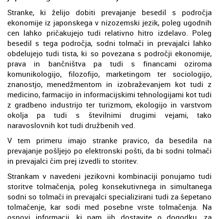
Stranke, ki želijo dobiti prevajanje besedil s področja
ekonomije iz japonskega v nizozemski jezik, poleg ugodnih
cen lahko pričakujejo tudi relativno hitro izdelavo. Poleg
besedil s tega področja, sodni tolmači in prevajalci lahko
obdelujejo tudi tista, ki so povezana s področji ekonomije,
prava in bančništva pa tudi s financami oziroma
komunikologijo, filozofijo, marketingom ter sociologijo,
znanostjo, menedžmentom in izobraževanjem kot tudi z
medicino, farmacijo in informacijskimi tehnologijami kot tudi
z gradbeno industrijo ter turizmom, ekologijo in varstvom
okolja pa tudi s številnimi drugimi vejami, tako
naravoslovnih kot tudi družbenih ved.
V tem primeru imajo stranke pravico, da besedila na
prevajanje pošljejo po elektronski pošti, da bi sodni tolmači
in prevajalci čim prej izvedli to storitev.
Strankam v navedeni jezikovni kombinaciji ponujamo tudi
storitve tolmačenja, poleg konsekutivnega in simultanega
sodni so tolmači in prevajalci specializirani tudi za šepetano
tolmačenje, kar sodi med posebne vrste tolmačenja. Na
osnovi informacij, ki nam jih dostavite o dogodku, za