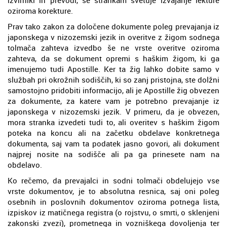
oziroma korekture.
Prav tako zakon za določene dokumente poleg prevajanja iz
japonskega v nizozemski jezik in overitve z žigom sodnega
tolmača zahteva izvedbo še ne vrste overitve oziroma
zahteva, da se dokument opremi s haškim žigom, ki ga
imenujemo tudi Apostille. Ker ta žig lahko dobite samo v
službah pri okrožnih sodiščih, ki so zanj pristojna, ste dolžni
samostojno pridobiti informacijo, ali je Apostille žig obvezen
za dokumente, za katere vam je potrebno prevajanje iz
japonskega v nizozemski jezik. V primeru, da je obvezen,
mora stranka izvedeti tudi to, ali overitev s haškim žigom
poteka na koncu ali na začetku obdelave konkretnega
dokumenta, saj vam ta podatek jasno govori, ali dokument
najprej nosite na sodišče ali pa ga prinesete nam na
obdelavo.
Ko rečemo, da prevajalci in sodni tolmači obdelujejo vse
vrste dokumentov, je to absolutna resnica, saj oni poleg
osebnih in poslovnih dokumentov oziroma potnega lista,
izpiskov iz matičnega registra (o rojstvu, o smrti, o sklenjeni
zakonski zvezi), prometnega in vozniškega dovoljenja ter