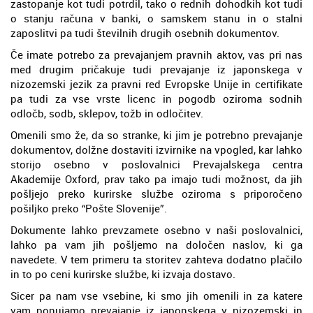
zastopanje kot tudi potrdil, tako o rednih dohodkih kot tudi
o stanju računa v banki, o samskem stanu in o stalni
zaposlitvi pa tudi številnih drugih osebnih dokumentov.
Če imate potrebo za prevajanjem pravnih aktov, vas pri nas
med drugim pričakuje tudi prevajanje iz japonskega v
nizozemski jezik za pravni red Evropske Unije in certifikate
pa tudi za vse vrste licenc in pogodb oziroma sodnih
odločb, sodb, sklepov, tožb in odločitev.
Omenili smo že, da so stranke, ki jim je potrebno prevajanje
dokumentov, dolžne dostaviti izvirnike na vpogled, kar lahko
storijo osebno v poslovalnici Prevajalskega centra
Akademije Oxford, prav tako pa imajo tudi možnost, da jih
pošljejo preko kurirske službe oziroma s priporočeno
pošiljko preko “Pošte Slovenije”.
Dokumente lahko prevzamete osebno v naši poslovalnici,
lahko pa vam jih pošljemo na določen naslov, ki ga
navedete. V tem primeru ta storitev zahteva dodatno plačilo
in to po ceni kurirske službe, ki izvaja dostavo.
Sicer pa nam vse vsebine, ki smo jih omenili in za katere
vam ponujamo prevajanje iz japonskega v nizozemski in