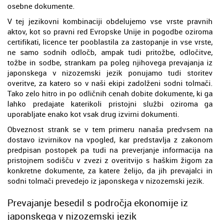
osebne dokumente.
V tej jezikovni kombinaciji obdelujemo vse vrste pravnih
aktov, kot so pravni red Evropske Unije in pogodbe oziroma
certifikati, licence ter pooblastila za zastopanje in vse vrste,
ne samo sodnih odločb, ampak tudi pritožbe, odločitve,
tožbe in sodbe, strankam pa poleg njihovega prevajanja iz
japonskega v nizozemski jezik ponujamo tudi storitev
overitve, za katero so v naši ekipi zadolženi sodni tolmači.
Tako zelo hitro in po odličnih cenah dobite dokumente, ki ga
lahko predajate katerikoli pristojni službi oziroma ga
uporabljate enako kot vsak drug izvirni dokumenti.
Obveznost strank se v tem primeru nanaša predvsem na
dostavo izvirnikov na vpogled, kar predstavlja z zakonom
predpisan postopek pa tudi na preverjanje informacija na
pristojnem sodišču v zvezi z overitvijo s haškim žigom za
konkretne dokumente, za katere želijo, da jih prevajalci in
sodni tolmači prevedejo iz japonskega v nizozemski jezik.
Prevajanje besedil s področja ekonomije iz
japonskega v nizozemski jezik