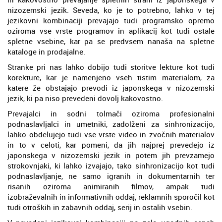
nizozemski jezik. Seveda, ko je to potrebno, lahko v tej
jezikovni kombinaciji prevajajo tudi programsko opremo
oziroma vse vrste programov in aplikacij kot tudi ostale
spletne vsebine, kar pa se predvsem nanaša na spletne
kataloge in prodajalne.
Stranke pri nas lahko dobijo tudi storitve lekture kot tudi
korekture, kar je namenjeno vseh tistim materialom, za
katere že obstajajo prevodi iz japonskega v nizozemski
jezik, ki pa niso prevedeni dovolj kakovostno.
Prevajalci in sodni tolmači oziroma profesionalni
podnaslavljalci in umetniki, zadolženi za sinhronizacijo,
lahko obdelujejo tudi vse vrste video in zvočnih materialov
in to v celoti, kar pomeni, da jih najprej prevedejo iz
japonskega v nizozemski jezik in potem jih prevzamejo
strokovnjaki, ki lahko izvajajo, tako sinhronizacijo kot tudi
podnaslavljanje, ne samo igranih in dokumentarnih ter
risanih oziroma animiranih filmov, ampak tudi
izobraževalnih in informativnih oddaj, reklamnih sporočil kot
tudi otroških in zabavnih oddaj, serij in ostalih vsebin.