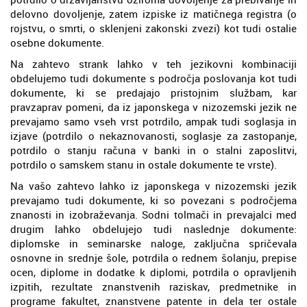
delovno dovoljenje, zatem izpiske iz matičnega registra (o
rojstvu, o smrti, o sklenjeni zakonski zvezi) kot tudi ostalie
osebne dokumente.
Na zahtevo strank lahko v teh jezikovni kombinaciji
obdelujemo tudi dokumente s področja poslovanja kot tudi
dokumente, ki se predajajo pristojnim službam, kar
pravzaprav pomeni, da iz japonskega v nizozemski jezik ne
prevajamo samo vseh vrst potrdilo, ampak tudi soglasja in
izjave (potrdilo o nekaznovanosti, soglasje za zastopanje,
potrdilo o stanju računa v banki in o stalni zaposlitvi,
potrdilo o samskem stanu in ostale dokumente te vrste).
Na vašo zahtevo lahko iz japonskega v nizozemski jezik
prevajamo tudi dokumente, ki so povezani s področjema
znanosti in izobraževanja. Sodni tolmači in prevajalci med
drugim lahko obdelujejo tudi naslednje dokumente:
diplomske in seminarske naloge, zaključna spričevala
osnovne in srednje šole, potrdila o rednem šolanju, prepise
ocen, diplome in dodatke k diplomi, potrdila o opravljenih
izpitih, rezultate znanstvenih raziskav, predmetnike in
programe fakultet, znanstvene patente in dela ter ostale