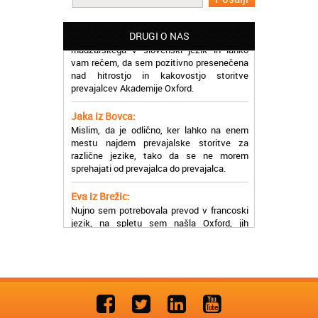
Martina iz Bleda:
Potrebovala sem prevajanje iz
madžarskega v slovenski jezik in lahko
DRUGI O NAS
vam rečem, da sem pozitivno presenečena
nad hitrostjo in kakovostjo storitve
prevajalcev Akademije Oxford.
Jaka iz Bovca:
Mislim, da je odlično, ker lahko na enem
mestu najdem prevajalske storitve za
različne jezike, tako da se ne morem
sprehajati od prevajalca do prevajalca.
Eva iz Brežic:
Nujno sem potrebovala prevod v francoski
jezik, na spletu sem našla Oxford, jih
poklicala in v roku nekaj ur sem po
elektronski pošti prejela prevod. Resnično
so izjemni!
Zoran iz Velenja:
Uslužni, hitri in ljubeznivi, za njih imam
samo pohvalne besede!