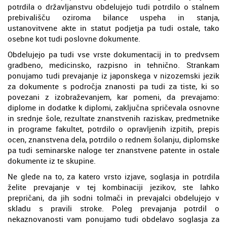
potrdila o državljanstvu obdelujejo tudi potrdilo o stalnem
prebivališču oziroma bilance uspeha in stanja,
ustanovitvene akte in statut podjetja pa tudi ostale, tako
osebne kot tudi poslovne dokumente.
Obdelujejo pa tudi vse vrste dokumentacij in to predvsem
gradbeno, medicinsko, razpisno in tehnično. Strankam
ponujamo tudi prevajanje iz japonskega v nizozemski jezik
za dokumente s področja znanosti pa tudi za tiste, ki so
povezani z izobraževanjem, kar pomeni, da prevajamo:
diplome in dodatke k diplomi, zaključna spričevala osnovne
in srednje šole, rezultate znanstvenih raziskav, predmetnike
in programe fakultet, potrdilo o opravljenih izpitih, prepis
ocen, znanstvena dela, potrdilo o rednem šolanju, diplomske
pa tudi seminarske naloge ter znanstvene patente in ostale
dokumente iz te skupine.
Ne glede na to, za katero vrsto izjave, soglasja in potrdila
želite prevajanje v tej kombinaciji jezikov, ste lahko
prepričani, da jih sodni tolmači in prevajalci obdelujejo v
skladu s pravili stroke. Poleg prevajanja potrdil o
nekaznovanosti vam ponujamo tudi obdelavo soglasja za