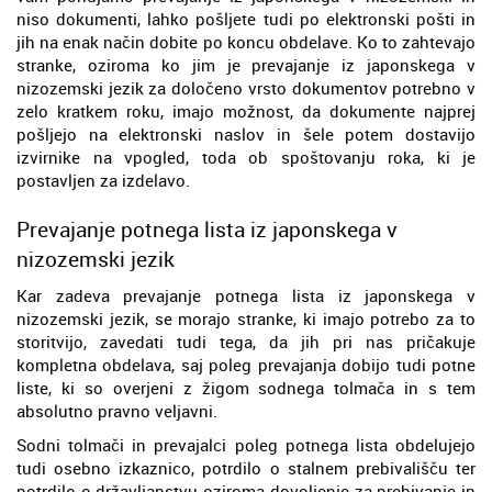
niso dokumenti, lahko pošljete tudi po elektronski pošti in
jih na enak način dobite po koncu obdelave. Ko to zahtevajo
stranke, oziroma ko jim je prevajanje iz japonskega v
nizozemski jezik za določeno vrsto dokumentov potrebno v
zelo kratkem roku, imajo možnost, da dokumente najprej
pošljejo na elektronski naslov in šele potem dostavijo
izvirnike na vpogled, toda ob spoštovanju roka, ki je
postavljen za izdelavo.
Prevajanje potnega lista iz japonskega v
nizozemski jezik
Kar zadeva prevajanje potnega lista iz japonskega v
nizozemski jezik, se morajo stranke, ki imajo potrebo za to
storitvijo, zavedati tudi tega, da jih pri nas pričakuje
kompletna obdelava, saj poleg prevajanja dobijo tudi potne
liste, ki so overjeni z žigom sodnega tolmača in s tem
absolutno pravno veljavni.
Sodni tolmači in prevajalci poleg potnega lista obdelujejo
tudi osebno izkaznico, potrdilo o stalnem prebivališču ter
potrdilo o državljanstvu oziroma dovoljenje za prebivanje in