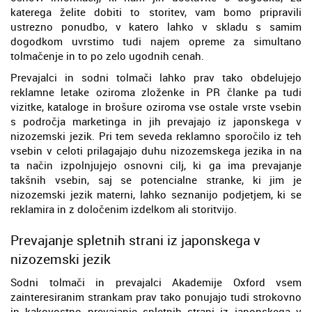
katerega želite dobiti to storitev, vam bomo pripravili
ustrezno ponudbo, v katero lahko v skladu s samim
dogodkom uvrstimo tudi najem opreme za simultano
tolmačenje in to po zelo ugodnih cenah.
Prevajalci in sodni tolmači lahko prav tako obdelujejo
reklamne letake oziroma zloženke in PR članke pa tudi
vizitke, kataloge in brošure oziroma vse ostale vrste vsebin
s področja marketinga in jih prevajajo iz japonskega v
nizozemski jezik. Pri tem seveda reklamno sporočilo iz teh
vsebin v celoti prilagajajo duhu nizozemskega jezika in na
ta način izpolnjujejo osnovni cilj, ki ga ima prevajanje
takšnih vsebin, saj se potencialne stranke, ki jim je
nizozemski jezik materni, lahko seznanijo podjetjem, ki se
reklamira in z določenim izdelkom ali storitvijo.
Prevajanje spletnih strani iz japonskega v
nizozemski jezik
Sodni tolmači in prevajalci Akademije Oxford vsem
zainteresiranim strankam prav tako ponujajo tudi strokovno
in kakovostno prevajanje spletnih strani iz japonskega v