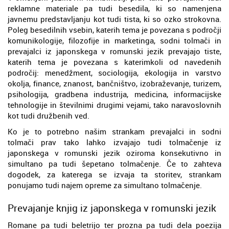
reklamne materiale pa tudi besedila, ki so namenjena
javnemu predstavljanju kot tudi tista, ki so ozko strokovna.
Poleg besedilnih vsebin, katerih tema je povezana s področji
komunikologije, filozofije in marketinga, sodni tolmači in
prevajalci iz japonskega v romunski jezik prevajajo tiste,
katerih tema je povezana s katerimkoli od navedenih
področij: menedžment, sociologija, ekologija in varstvo
okolja, finance, znanost, bančništvo, izobraževanje, turizem,
psihologija, gradbena industrija, medicina, informacijske
tehnologije in številnimi drugimi vejami, tako naravoslovnih
kot tudi družbenih ved.
Ko je to potrebno našim strankam prevajalci in sodni
tolmači prav tako lahko izvajajo tudi tolmačenje iz
japonskega v romunski jezik oziroma konsekutivno in
simultano pa tudi šepetano tolmačenje. Če to zahteva
dogodek, za katerega se izvaja ta storitev, strankam
ponujamo tudi najem opreme za simultano tolmačenje.
Prevajanje knjig iz japonskega v romunski jezik
Romane pa tudi beletrijo ter prozna pa tudi dela poezija