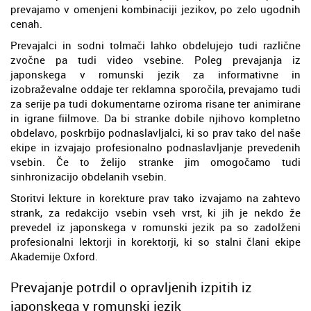
prevajamo v omenjeni kombinaciji jezikov, po zelo ugodnih
cenah.
Prevajalci in sodni tolmači lahko obdelujejo tudi različne
zvočne pa tudi video vsebine. Poleg prevajanja iz
japonskega v romunski jezik za informativne in
izobraževalne oddaje ter reklamna sporočila, prevajamo tudi
za serije pa tudi dokumentarne oziroma risane ter animirane
in igrane fiilmove. Da bi stranke dobile njihovo kompletno
obdelavo, poskrbijo podnaslavljalci, ki so prav tako del naše
ekipe in izvajajo profesionalno podnaslavljanje prevedenih
vsebin. Če to želijo stranke jim omogočamo tudi
sinhronizacijo obdelanih vsebin.
Storitvi lekture in korekture prav tako izvajamo na zahtevo
strank, za redakcijo vsebin vseh vrst, ki jih je nekdo že
prevedel iz japonskega v romunski jezik pa so zadolženi
profesionalni lektorji in korektorji, ki so stalni člani ekipe
Akademije Oxford.
Prevajanje potrdil o opravljenih izpitih iz
japonskega v romunski jezik