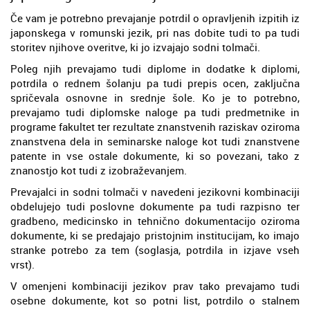
Če vam je potrebno prevajanje potrdil o opravljenih izpitih iz
japonskega v romunski jezik, pri nas dobite tudi to pa tudi
storitev njihove overitve, ki jo izvajajo sodni tolmači.
Poleg njih prevajamo tudi diplome in dodatke k diplomi,
potrdila o rednem šolanju pa tudi prepis ocen, zaključna
spričevala osnovne in srednje šole. Ko je to potrebno,
prevajamo tudi diplomske naloge pa tudi predmetnike in
programe fakultet ter rezultate znanstvenih raziskav oziroma
znanstvena dela in seminarske naloge kot tudi znanstvene
patente in vse ostale dokumente, ki so povezani, tako z
znanostjo kot tudi z izobraževanjem.
Prevajalci in sodni tolmači v navedeni jezikovni kombinaciji
obdelujejo tudi poslovne dokumente pa tudi razpisno ter
gradbeno, medicinsko in tehnično dokumentacijo oziroma
dokumente, ki se predajajo pristojnim institucijam, ko imajo
stranke potrebo za tem (soglasja, potrdila in izjave vseh
vrst).
V omenjeni kombinaciji jezikov prav tako prevajamo tudi
osebne dokumente, kot so potni list, potrdilo o stalnem