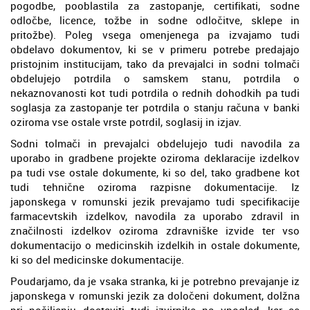
pogodbe, pooblastila za zastopanje, certifikati, sodne
odločbe, licence, tožbe in sodne odločitve, sklepe in
pritožbe). Poleg vsega omenjenega pa izvajamo tudi
obdelavo dokumentov, ki se v primeru potrebe predajajo
pristojnim institucijam, tako da prevajalci in sodni tolmači
obdelujejo potrdila o samskem stanu, potrdila o
nekaznovanosti kot tudi potrdila o rednih dohodkih pa tudi
soglasja za zastopanje ter potrdila o stanju računa v banki
oziroma vse ostale vrste potrdil, soglasij in izjav.
Sodni tolmači in prevajalci obdelujejo tudi navodila za
uporabo in gradbene projekte oziroma deklaracije izdelkov
pa tudi vse ostale dokumente, ki so del, tako gradbene kot
tudi tehnične oziroma razpisne dokumentacije. Iz
japonskega v romunski jezik prevajamo tudi specifikacije
farmacevtskih izdelkov, navodila za uporabo zdravil in
značilnosti izdelkov oziroma zdravniške izvide ter vso
dokumentacijo o medicinskih izdelkih in ostale dokumente,
ki so del medicinske dokumentacije.
Poudarjamo, da je vsaka stranka, ki je potrebno prevajanje iz
japonskega v romunski jezik za določeni dokument, dolžna
pri pošiljanju dostaviti tudi izvirnike na vpogled, kar se