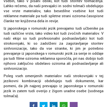
vsebin, tako v pisani obliki, kot tudi storitev tolmačenja.
Lahko rečemo, da naši prevajalci in sodni tolmači obdelujejo
vse vrste materialov, tako besedilne vsebine kot tudi
reklamne materiale pa tudi spletne strani oziroma časopisne
članke ter književna dela in revije.
Iz japonskega v romunski jezik prevajamo tudi učbenike pa
tudi različne vrste, tako video kot tudi zvočnih materialov. V
naši ekipi so tudi profesionalni podnaslavljalci kot tudi
strokovnjaki, ki so zadolženi za zagotavljanje storitev
sinhronizacije, tako da vse stranke, ki jim je potrebno
prevajanje iz japonskega v romunski jezik za serije in oddaje
pa tudi filme oziroma reklamna sporočila, pri nas dobijo tudi
njihovo zaključno obdelavo oziroma ali podnaslavljanje ali
sinhronizacijo.
Poleg vseh omenjenih materialov naši strokovnjaki v tej
jezikovni kombinaciji obdelujejo tudi dokumente, kar
pomeni, da jih najprej prevajajo iz japonskega v romunski
jezik in zatem tudi overijo z žigom uradne osebe (sodnega
tolmača).