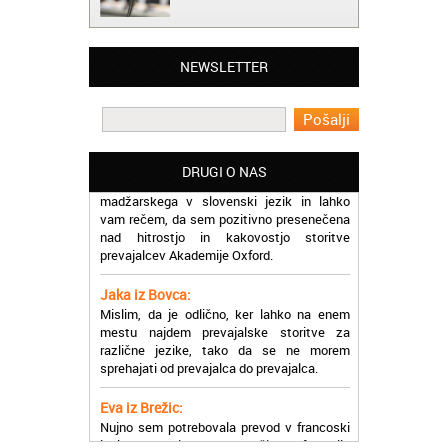
Matjaž iz Ajdovščine:
Lahko pohvalim vse zaposlene v Akademiji
Oxford, ker so resnično profesionalni in
NEWSLETTER
prevajalske storitve opravljajo hitro in
učinkoviti.
Martina iz Bleda:
Potrebovala sem prevajanje iz
DRUGI O NAS
madžarskega v slovenski jezik in lahko
vam rečem, da sem pozitivno presenečena
nad hitrostjo in kakovostjo storitve
prevajalcev Akademije Oxford.
Jaka iz Bovca:
Mislim, da je odlično, ker lahko na enem
mestu najdem prevajalske storitve za
različne jezike, tako da se ne morem
sprehajati od prevajalca do prevajalca.
Eva iz Brežic:
Nujno sem potrebovala prevod v francoski
jezik, na spletu sem našla Oxford, jih
poklicala in v roku nekaj ur sem po