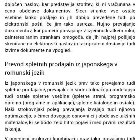
določen naslov, kar predstavlja storitev, ki ni vračunana v
ceno obdelave dokumentov. Sicer stranke vse ostale
vsebine lahko pošljejo in jih dobijo prevedene tudi po
elektronski pošti, če jim tako ustreza. Nujno prevajanje
dokumentov, kar pomeni prevajanje v izjemno kratkem roku,
zainteresiranim strankam omogoča, da jih najprej pošljejo
skenirane na elektronski naslov in takoj zatem dostavijo tudi
izvirne dokumente na vpogled.
Prevod spletnih prodajaln iz japonskega v
romunski jezik
Iz japonskega v romunski jezik prav tako prevajamo tudi
spletne prodajalne, prevajalci in sodni tolmači pa obdelujejo
tudi ostale spletne vsebine (spletne strani, programsko
opremo (programe in aplikacije), spletne kataloge in ostale).
Naši strokovnjaki poleg prevajanja izvajajo tudi njihovo
optimizacijo, s čimer dosegajo osnovni cilj obdelave takšnih
materialov, ki se bodo zelo hitro pojavili med prvimi rezultati
iskanja.
V omenjeni jezikovni kombinaciji prav tako prevajamo tudi