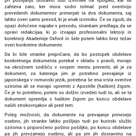
zahteva zato, ker mora sodni tolmač pred overitvijo
prevedenih dokumentov primerjati ta dva dokumenta, saj
lahko overi samo prevod, ki je enak izvirniku. Če se zgodi, da
opazi določene napake v prevodu, strankam predlaga, da se
opravi redakcijaa, ki jo izvajajo profesionalni lektorji in
korektorji Akademije Oxford in šele potem lahko brez težav
overi konkretne dokumente.
Da bi bile stranke prepričane, da bo postopek obdelave
konkretnega dokumenta potekal v skladu s pravili, morajo
na okrožnem sodišču v svojem mestu preveriti, ali je za
dokument, za katerega jim je potrebno prevajanje iz
japonskega v romunski jezik, potrebna še ena vrsta overitve
oziroma ali se morajo opremiti z Apostille (haškim) žigom.
Če je to potrebno, potem so dolžni izvedeti tudi to, ali se ta
dokument opremlja s haškim žigom po koncu obdelave
naših strokovnjakov ali pred tem.
Poleg možnosti, da dokumente na prevajanje prinesejo
osebno, jih stranke lahko pošljejo tudi po kurirski službi
oziroma s priporočeno poštno pošiljko, po koncu obdelave
pa jih prevzamejo osebno, ali pa jim jih dostavimo na