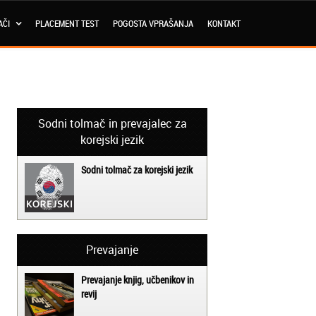
AČI
PLACEMENT TEST
POGOSTA VPRAŠANJA
KONTAKT
Sodni tolmač in prevajalec za
korejski jezik
Sodni tolmač za korejski jezik
Prevajanje
Prevajanje knjig, učbenikov in
revij