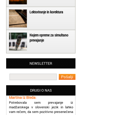
Lektoriranje in korektura
Najem opreme za simultano
prevajanje
Matjaž iz Ajdovščine:
NEWSLETTER
Lahko pohvalim vse zaposlene v Akademiji
Oxford, ker so resnično profesionalni in
prevajalske storitve opravljajo hitro in
učinkoviti.
Martina iz Bleda:
DRUGI O NAS
Potrebovala sem prevajanje iz
madžarskega v slovenski jezik in lahko
vam rečem, da sem pozitivno presenečena
nad hitrostjo in kakovostjo storitve
prevajalcev Akademije Oxford.