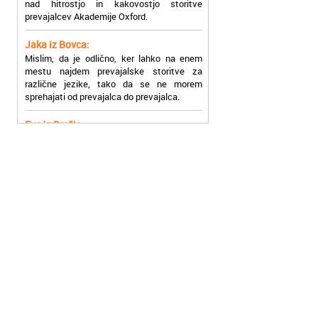
Jaka iz Bovca:
Mislim, da je odlično, ker lahko na enem
mestu najdem prevajalske storitve za
različne jezike, tako da se ne morem
sprehajati od prevajalca do prevajalca.
Eva iz Brežic:
Nujno sem potrebovala prevod v francoski
jezik, na spletu sem našla Oxford, jih
poklicala in v roku nekaj ur sem po
elektronski pošti prejela prevod. Resnično
so izjemni!
Zoran iz Velenja:
Uslužni, hitri in ljubeznivi, za njih imam
samo pohvalne besede!
Anja iz Višnje Gore:
Najboljše prevajalske storitve lahko najdete
prav v Akademiji Oxford! Vsaka čast!
Jure z Vrhnike: