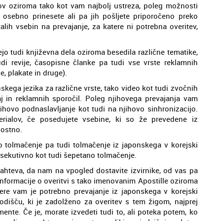
inov oziroma tako kot vam najbolj ustreza, poleg možnosti
di osebno prinesete ali pa jih pošljete priporočeno preko
lih vsebin na prevajanje, za katere ni potrebna overitev,
jo tudi književna dela oziroma besedila različne tematike,
udi revije, časopisne članke pa tudi vse vrste reklamnih
e, plakate in druge).
kega jezika za različne vrste, tako video kot tudi zvočnih
daj in reklamnih sporočil. Poleg njihovega prevajanja vam
jihovo podnaslavljanje kot tudi na njihovo sinhronizacijo.
erialov, če posedujete vsebine, ki so že prevedene iz
vostno.
tolmačenje pa tudi tolmačenje iz japonskega v korejski
nsekutivno kot tudi šepetano tolmačenje.
hteva, da nam na vpogled dostavite izvirnike, od vas pa
informacije o overitvi s tako imenovanim Apostille oziroma
re vam je potrebno prevajanje iz japonskega v korejski
dišču, ki je zadolženo za overitev s tem žigom, najprej
mente. Če je, morate izvedeti tudi to, ali poteka potem, ko