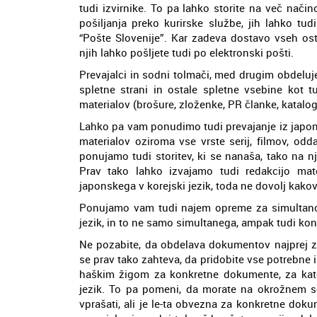
tudi izvirnike. To pa lahko storite na več nač
pošiljanja preko kurirske službe, jih lahko tu
“Pošte Slovenije”. Kar zadeva dostavo vseh osta
njih lahko pošljete tudi po elektronski pošti.
Prevajalci in sodni tolmači, med drugim obdeluje
spletne strani in ostale spletne vsebine kot t
materialov (brošure, zloženke, PR članke, katalog
Lahko pa vam ponudimo tudi prevajanje iz japons
materialov oziroma vse vrste serij, filmov, od
ponujamo tudi storitev, ki se nanaša, tako na n
Prav tako lahko izvajamo tudi redakcijo mat
japonskega v korejski jezik, toda ne dovolj kako
Ponujamo vam tudi najem opreme za simultano 
jezik, in to ne samo simultanega, ampak tudi ko
Ne pozabite, da obdelava dokumentov najprej za
se prav tako zahteva, da pridobite vse potrebne 
haškim žigom za konkretne dokumente, za kate
jezik. To pa pomeni, da morate na okrožnem so
vprašati, ali je le-ta obvezna za konkretne doku