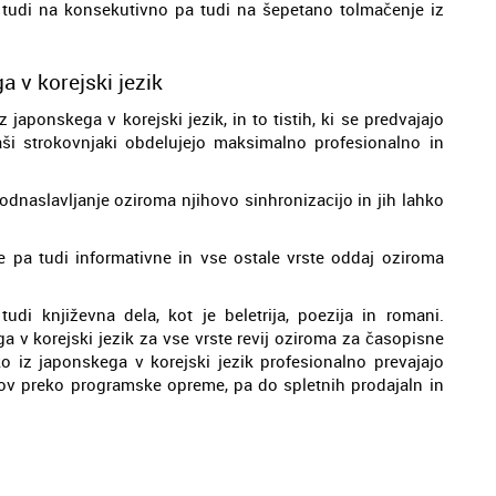
 tudi na konsekutivno pa tudi na šepetano tolmačenje iz
a v korejski jezik
japonskega v korejski jezik, in to tistih, ki se predvajajo
 naši strokovnjaki obdelujejo maksimalno profesionalno in
odnaslavljanje oziroma njihovo sinhronizacijo in jih lahko
me pa tudi informativne in vse ostale vrste oddaj oziroma
di književna dela, kot je beletrija, poezija in romani.
 v korejski jezik za vse vrste revij oziroma za časopisne
ko iz japonskega v korejski jezik profesionalno prevajajo
gov preko programske opreme, pa do spletnih prodajaln in