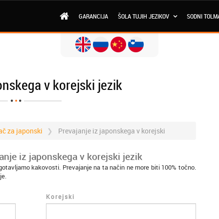
GARANCIJA
ŠOLA TUJIH JEZIKOV
SODNI TOLM
onskega v korejski jezik
ač za japonski
Prevajanje iz japonskega v korejski
nje iz japonskega v korejski jezik
agotavljamo kakovosti. Prevajanje na ta način ne more biti 100% točno.
je.
Korejski