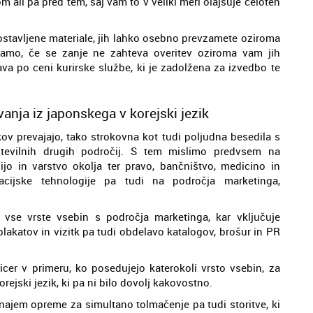
 ali pa pred tem, saj vam to v veliki meri olajšuje celoten
ostavljene materiale, jih lahko osebno prevzamete oziroma
samo, če se zanje ne zahteva overitev oziroma vam jih
va po ceni kurirske službe, ki je zadolžena za izvedbo te
anja iz japonskega v korejski jezik
ikov prevajajo, tako strokovna kot tudi poljudna besedila s
številnih drugih področij. S tem mislimo predvsem na
ijo in varstvo okolja ter pravo, bančništvo, medicino in
acijske tehnologije pa tudi na področja marketinga,
 vse vrste vsebin s področja marketinga, kar vključuje
lakatov in vizitk pa tudi obdelavo katalogov, brošur in PR
icer v primeru, ko posedujejo katerokoli vrsto vsebin, za
rejski jezik, ki pa ni bilo dovolj kakovostno.
ajem opreme za simultano tolmačenje pa tudi storitve, ki