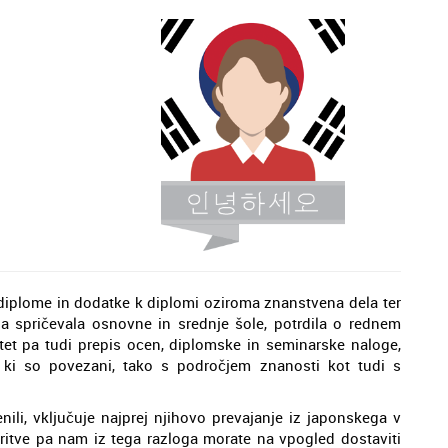
plome in dodatke k diplomi oziroma znanstvena dela ter
na spričevala osnovne in srednje šole, potrdila o rednem
et pa tudi prepis ocen, diplomske in seminarske naloge,
 ki so povezani, tako s področjem znanosti kot tudi s
li, vključuje najprej njihovo prevajanje iz japonskega v
veritve pa nam iz tega razloga morate na vpogled dostaviti