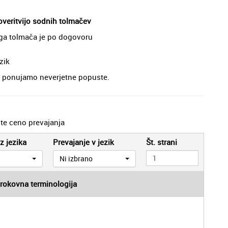
 overitvijo sodnih tolmačev
ega tolmača je po dogovoru
zik
je, ponujamo neverjetne popuste.
jte ceno prevajanja
z jezika
Prevajanje v jezik
Št. strani
Ni izbrano
trokovna terminologija