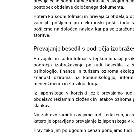
prevajalec in sodni tolmač končata s svojim delom
postopek obdelave določenega dokumenta.
Potem ko sodni tolmači in prevajalci obdelajo d
vam jih pošljemo po elektronski pošti, toda 
pošljemo na določen naslov, kar pa se zaračuna
storitve.
Prevajanje besedil s področja izobražev
Prevajalci in sodni tolmač v tej kombinaciji jez
področja izobraževanja pa tudi besedila iz 
psihologijo, finance in turizem oziroma ekolog
znanost oziroma na komunikologijo, inform
menedžmenta in številna druga.
Iz japonskega v korejski jezik prevajamo tudi
obdelavo reklamnih zloženk in letakov oziroma p
člankov.
Na zahtevo strank izvajamo tudi redakcijo, in s
katero je opravljeno prevajanje iz japonskega v ko
Prav tako jim po ugodnih cenah ponujamo tudi n