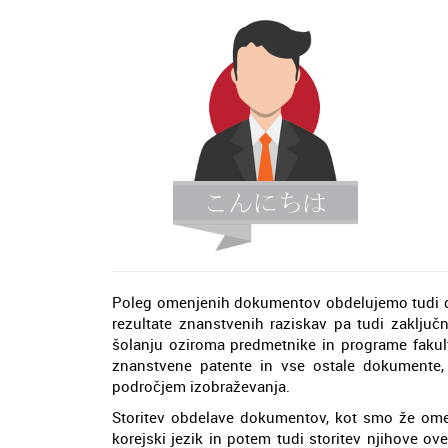
Poleg omenjenih dokumentov obdelujemo tudi di
rezultate znanstvenih raziskav pa tudi zaključ
šolanju oziroma predmetnike in programe fakult
znanstvene patente in vse ostale dokumente,
področjem izobraževanja.
Storitev obdelave dokumentov, kot smo že omeni
korejski jezik in potem tudi storitev njihove o