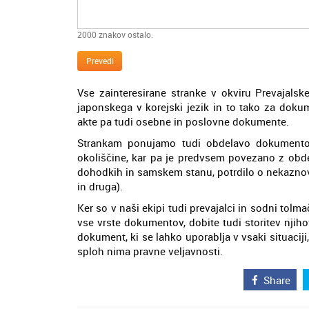
2000
znakov ostalo.
Prevedi
Vse zainteresirane stranke v okviru Prevajalsk
japonskega v korejski jezik in to tako za doku
akte pa tudi osebne in poslovne dokumente.
Strankam ponujamo tudi obdelavo dokumentov,
okoliščine, kar pa je predvsem povezano z obdela
dohodkih in samskem stanu, potrdilo o nekaznovan
in druga).
Ker so v naši ekipi tudi prevajalci in sodni tolma
vse vrste dokumentov, dobite tudi storitev njih
dokument, ki se lahko uporablja v vsaki situac
sploh nima pravne veljavnosti.
Share