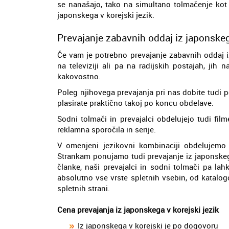
se nanašajo, tako na simultano tolmačenje kot
japonskega v korejski jezik.
Prevajanje zabavnih oddaj iz japonskeg
Če vam je potrebno prevajanje zabavnih oddaj iz 
na televiziji ali pa na radijskih postajah, jih
kakovostno.
Poleg njihovega prevajanja pri nas dobite tudi p
plasirate praktično takoj po koncu obdelave.
Sodni tolmači in prevajalci obdelujejo tudi fil
reklamna sporočila in serije.
V omenjeni jezikovni kombinaciji obdelujemo tu
Strankam ponujamo tudi prevajanje iz japonskega
članke, naši prevajalci in sodni tolmači pa lah
absolutno vse vrste spletnih vsebin, od katalo
spletnih strani.
Cena prevajanja iz japonskega v korejski jezik
Iz japonskega v korejski je po dogovoru