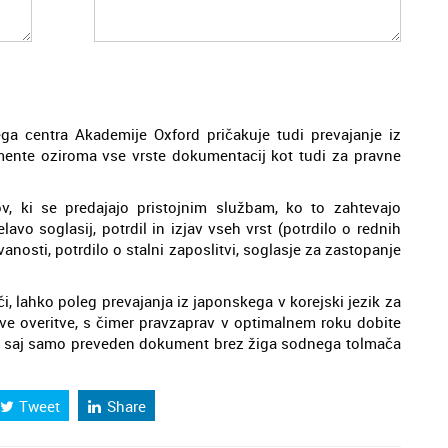
ega centra Akademije Oxford pričakuje tudi prevajanje iz
mente oziroma vse vrste dokumentacij kot tudi za pravne
 ki se predajajo pristojnim službam, ko to zahtevajo
vo soglasij, potrdil in izjav vseh vrst (potrdilo o rednih
osti, potrdilo o stalni zaposlitvi, soglasje za zastopanje
či, lahko poleg prevajanja iz japonskega v korejski jezik za
ove overitve, s čimer pravzaprav v optimalnem roku dobite
iji, saj samo preveden dokument brez žiga sodnega tolmača
Tweet
Share