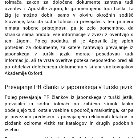
tolmača, zakon za določene dokumente zahteva tudi
overitev z Apostille žigom, ki ga imenujemo tudi haški. Ta
žig je možno dobiti samo v okviru okrožnih sodišč
Slovenije, tako da sodni tolmač in prevajalec v tem primeru
nimata nobene pristojnosti, pa je zelo pomembno, da
stranka sama pridobi vse informacije v zvezi z overitvijo s
tem žigom. Poleg podatka, ali je Apostille žig sploh
potreben za dokumente, za katere zahtevajo prevajanje iz
japonskega v turški jezik, morate posedovati tudi
informacijo, ali ta vrsta overitve poteka neposredno pred ali
po obdelavi določenega dokumenta s strani strokovnjakov
Akademije Oxford.
Prevajanje PR članki iz japonskega v turški jezik
Poleg prevajanja PR člankov iz japonskega v turški jezik,
prevajalci in sodni tolmači na zahtevo strank lahko
obdelujejo tudi ostale vsebine s področja marketinga, kar pa
je povezano predvsem s prevajanjem reklamnih letakov in
zloženk oziroma vizitk ter katalogov in drugih podobnih
vsebin.