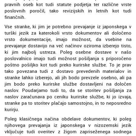
pravnih oseb kot tudi statute podjetja ter različne vrste
poslovnih poročil, tako revizijskih in letnih kot tudi
finančnih.
Vse stranke, ki jim je potrebno prevajanje iz japonskega v
turški jezik za katerokoli vrsto dokumentov ali določeno
vrsto dokumentacije, imajo možnost, da vsebine na
prevajanje dostavijo na več načinov oziroma izberejo tisto,
ki jim najbolj ustreza. Poleg osebne dostave v našo
poslovalnico imajo tudi možnost pošiljanja s priporočeno
poštno pošiljko kot tudi preko kurirske službe. To je prav
tako povezana tudi z dostavo prevedenih materialov in
stranke lahko izberejo, ali jih bodo prevzele osebno, ali pa
jim bodo preko kurirske službe dostavljeni na določen
naslov. Poudarjamo tudi to, da se storitev pošiljanja za
naslov zaračunava po ceniku kurirske službe, ki jo izvaja,
stranke pa to storitev plačajo samostojno, in to neposredno
kurirju.
Poleg klasičnega načina obdelave dokumentov, ki poleg
njihovega prevajanja iz japonskega v nizozemski jezik
vključuje tudi overitev z žigom zapriseženega sodnega