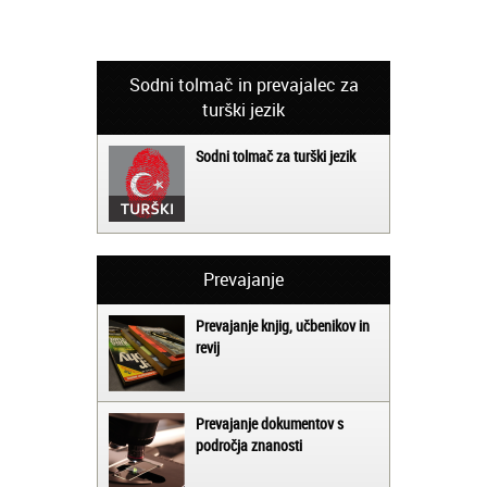
Sodni tolmač in prevajalec za
turški jezik
Sodni tolmač za turški jezik
Prevajanje
Prevajanje knjig, učbenikov in
revij
Prevajanje dokumentov s
področja znanosti