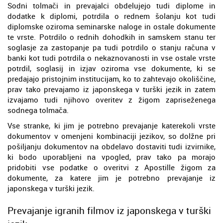
Sodni tolmači in prevajalci obdelujejo tudi diplome in
dodatke k diplomi, potrdila o rednem šolanju kot tudi
diplomske oziroma seminarske naloge in ostale dokumente
te vrste. Potrdilo o rednih dohodkih in samskem stanu ter
soglasje za zastopanje pa tudi potrdilo o stanju računa v
banki kot tudi potrdila o nekaznovanosti in vse ostale vrste
potrdil, soglasij in izjav oziroma vse dokumente, ki se
predajajo pristojnim institucijam, ko to zahtevajo okoliščine,
prav tako prevajamo iz japonskega v turški jezik in zatem
izvajamo tudi njihovo overitev z žigom zapriseženega
sodnega tolmača.
Vse stranke, ki jim je potrebno prevajanje katerekoli vrste
dokumentov v omenjeni kombinaciji jezikov, so dolžne pri
pošiljanju dokumentov na obdelavo dostaviti tudi izvirnike,
ki bodo uporabljeni na vpogled, prav tako pa morajo
pridobiti vse podatke o overitvi z Apostille žigom za
dokumente, za katere jim je potrebno prevajanje iz
japonskega v turški jezik.
Prevajanje igranih filmov iz japonskega v turški