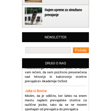
Najem opreme za simultano
prevajanje
Matjaž iz Ajdovščine:
Lahko pohvalim vse zaposlene v Akademiji
Oxford, ker so resnično profesionalni in
NEWSLETTER
prevajalske storitve opravljajo hitro in
učinkoviti.
Martina iz Bleda:
Potrebovala sem prevajanje iz
madžarskega v slovenski jezik in lahko
DRUGI O NAS
vam rečem, da sem pozitivno presenečena
nad hitrostjo in kakovostjo storitve
prevajalcev Akademije Oxford.
Jaka iz Bovca:
Mislim, da je odlično, ker lahko na enem
mestu najdem prevajalske storitve za
različne jezike, tako da se ne morem
sprehajati od prevajalca do prevajalca.