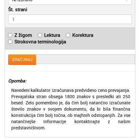
Št. strani
Z žigom
Lektura
Korektura
Strokovna terminologija
IZRAČUNAJ
Opomba:
Navedeni kalkulator izračunava predvideno ceno prevajanja.
Prevajalska stran obsega 1800 znakov s presledki ali 250
besed. Zelo pomembno je, da čim bolj natančno izračunate
število znakov v svojem dokumentu, da bi bila finančna
konstrukcija čim bolj točna, ob majhnih odstopanjih. Za vse
natančnejše informacije kontaktirajte z našim
predstavništvom.