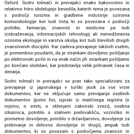
Oxford. Sodni tolmači in prevajalci enako kakovostno in
relativno hitro obdelujejo besedila, katerih tema je povezana
s področji turizma in gradbene industrije oziroma
komunikologije kot tudi tista, ki so povezana s področji
politike, farmacije, znanosti in medicine pa tudi
izobraževanja, informacijskih tehnologij ali menedžmenta
oziroma ekologije in varstva okolja, kot tudi številnih drugih
znanstvenih disciplin. Kar zadeva prevajanje takšnih vsebin,
je pomembno poudariti, da je strankam dovoljeno pošiljanje
po elektronski pošti in na enak način jih strankam pošiljamo
po končani obdelavi, kar predstavlja velik prihranek časa in
denarja.
Sodni tolmači in prevajalci so prav tako specializirani za
prevajanje iz japonskega v turški jezik za vse vrste
dokumentov, kar ne vključuje samo prevajanja osebnih
dokumentov (potni list, izpiski iz matičnega registra (o
rojstvu, o smrti, o sklenjeni zakonski zvezi), osebna
izkaznica, potrdilo o stalnem prebivališču, vozniško in
prometno dovoljenje, potrdilo o državljanstvu, dovoljenje za
prebivanje in delovno dovoljenje in drugi), ampak tudi
dokumentov, ki so povezani s področjema znanosti in