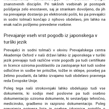
znanstvenih disciplin. Pri takšnih vsebinah je postopek
pošiljanja zelo enostaven, saj je strankam dovoljeno, da jih
na prevajanje dostavijo po elektronski pošti, ko pa prevajalci
in sodni tolmači končajo z njihovo obdelavo, jim lahko na
enak način pošljemo prevedene vsebine.
Prevajanje vseh vrst pogodb iz japonskega v
turški jezik
Prevajalci in sodni tolmači v okviru Prevajalskega centra
Akademije Oxford v naši državi lahko iz japonskega v turški
jezik prevajajo tudi različne vrste pogodb pa tudi certifikate
in licence oziroma pooblastilo za zastopanje kot tudi sodne
odločitve in sodbe ter pritožbe, tožbe in sklepe, posebej pa
želimo poudariti, da lahko izvajamo tudi obdelavo pravnega
reda Evropske Unije.
Poleg tega naši strokovnjaki lahko obdelujejo tudi vse
dokumente, ki sodijo med poslovne pa tudi osebno
dokumentacijo oziroma dokumente, ki sestavljajo tehnično,
medicinsko, gradbeno in razpisno dokumentacijo. Poleg
prevajanja potnega lista in osebne izkaznice, potrdila o