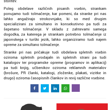
storitev.
Poleg obdelave različnih pisanih vsebin, strankam
ponujamo tudi tolmačenje, kar pomeni, da stranke pri nas
lahko angažirajo strokovnjake, ki so med drugim
specializirani za simultano in konsekutivno pa tudi za
šepetano tolmačenje. V skladu z zahtevami samega
dogodka, za katerega je strankam potrebno tolmačenje iz
japonskega v turški jezik, lahko organiziramo tudi najem
opreme za simultano tolmačenje.
Stranke pri nas pričakuje tudi obdelava spletnih vsebin
oziroma spletnih prodajaln in spletnih strani pa tudi
katalogov ter programske opreme (programov in aplikacij)
pa tudi knjig, učbenikov oziroma reklamnih materialov
(brošure, PR članki, katalogi, zloženke, plakati, vizitke in
drugo) oziroma časopisnih člankov in revij različne vsebine.