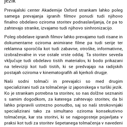
jezik
Prevajalski center Akademije Oxford strankam lahko poleg
samega prevajanja igranih filmov ponudi tudi njihovo
finalno obdelavo oziroma storitev podnaslavljanja, če pa to
zahtevajo stranke, izvajamo tudi njihovo sinhronizacijo.
Poleg obdelave igranih filmov lahko prevajamo tudi risane in
dokumentarne oziroma animirane filme pa tudi serije ter
reklamna sporočila kot tudi zabavne, otroške, informativne,
izobraževalne in vse ostale vrste oddaj. Ta storitev seveda
vključuje tudi obdelavo tistih materialov, ki bodo prikazani
na televiziji kot tudi tistih, ki se predvajajo na radijskih
postajah oziroma v kinematografih ali kjerkoli drugje.
Naši sodni tolmači in prevajalci so med drugim
specializirani tudi za tolmačenje iz japonskega v turški jezik.
Ko je strankam potrebna ta storitev, so nas dolžne seznaniti
s samim dogodkom, za katerega zahtevajo storitev, da bi
lahko pripravili ustrezno ponudbo, saj so naši strokovnjaki
specializirani tako za simultano oziroma konsekutivno
tolmačenje, kar sta storitvi, ki se najpogosteje pojavljata v
praksi kot tudi za storitev šepetanega tolmačenja v navedeni