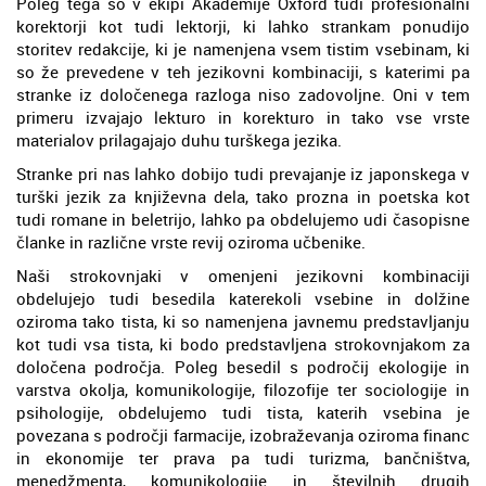
Poleg tega so v ekipi Akademije Oxford tudi profesionalni
korektorji kot tudi lektorji, ki lahko strankam ponudijo
storitev redakcije, ki je namenjena vsem tistim vsebinam, ki
so že prevedene v teh jezikovni kombinaciji, s katerimi pa
stranke iz določenega razloga niso zadovoljne. Oni v tem
primeru izvajajo lekturo in korekturo in tako vse vrste
materialov prilagajajo duhu turškega jezika.
Stranke pri nas lahko dobijo tudi prevajanje iz japonskega v
turški jezik za književna dela, tako prozna in poetska kot
tudi romane in beletrijo, lahko pa obdelujemo udi časopisne
članke in različne vrste revij oziroma učbenike.
Naši strokovnjaki v omenjeni jezikovni kombinaciji
obdelujejo tudi besedila katerekoli vsebine in dolžine
oziroma tako tista, ki so namenjena javnemu predstavljanju
kot tudi vsa tista, ki bodo predstavljena strokovnjakom za
določena področja. Poleg besedil s področij ekologije in
varstva okolja, komunikologije, filozofije ter sociologije in
psihologije, obdelujemo tudi tista, katerih vsebina je
povezana s področji farmacije, izobraževanja oziroma financ
in ekonomije ter prava pa tudi turizma, bančništva,
menedžmenta, komunikologije in številnih drugih