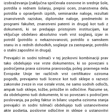
izobraževanja (zaključna spričevala osnovne in srednje šole,
potrdila o rednem šolanju, prepisi ocen, znanstvena dela,
potrdila o opravljenih izpitih, seminarske naloge, rezultati
znanstvenih raziskav, diplomske naloge, predmetniki in
programi fakultet, znanstveni patenti in druga) kot tudi z
dokumenti, ki se predajajo pristojnim institucijam, kar
vključuje obdelavo absolutno vseh vrst soglasij, izjav in
potrdil (potrdilo o nekaznovanosti, potrdilo o samskem
stanu in o rednih dohodkih, soglasje za zastopanje, potrdilo
o stalni zaposlitvi in druga).
Prevajalci in sodni tolmači v tej jezikovni kombinaciji prav
tako obdelujejo vse vrste dokumentov, ki so povezani s
področjema prava oziroma pravosodja, poleg pravnega reda
Evropske Unije ter različnih vrst certifikatov oziroma
pogodb, prevajamo tudi licence kot tudi sklepe o razvezi
zakonske zveze in vse ostale vrste, ne samo sodnih odločb,
ampak tudi sklepe, tožbe, pritožbe in odločitve. Razume se,
da obdelujemo tudi dokumente, ki so povezani s področjem
poslovanja, pa poleg faktur in bilanc uspeha oziroma stanja
prevajalci in sodni tolmači obdelujejo tudi ustanovitvene
akte podjetja, poslovne odločitve in sklepe o ustanovitvi