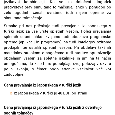
jezikovni kombinaciji. Ko se za določeni dogodek
predvideva prav simultano tolmačenje, lahko v ponudbo po
zelo ugodnih cenah uvrstimo tudi najem opreme za
simultano tolmačenje.
Stranke pri nas pričakuje tudi prevajanje iz japonskega v
turški jezik za vse vrste spletnih vsebin. Poleg prevajanja
spletnih strani lahko izvajamo tudi obdelavo programske
opreme (aplikacij in programov) pa tudi katalogov oziroma
prodajaln ter ostalih spletnih vsebin. Pri obdelavi takšnih
materialov strankam omogočamo tudi storitev optimizacije
obdelanih vsebin za spletne iskalnike in jim na ta način
omogočamo, da zelo hitro poboljšajo svoj položaj v okviru
polja iskanja, s čimer bodo stranke vsekakor več kot
zadovoljne.
Cena prevajanja iz japonskega v turški jezik
Iz japonskega v turški je 48 EUR po strani
Cena prevajanja iz japonskega v turški jezik z overitvijo
sodnih tolmačev