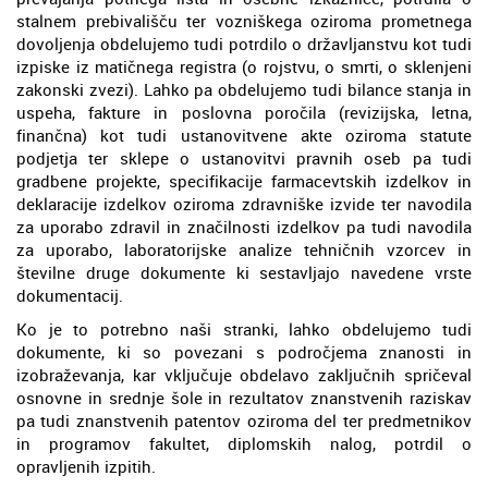
stalnem prebivališču ter vozniškega oziroma prometnega
dovoljenja obdelujemo tudi potrdilo o državljanstvu kot tudi
izpiske iz matičnega registra (o rojstvu, o smrti, o sklenjeni
zakonski zvezi). Lahko pa obdelujemo tudi bilance stanja in
uspeha, fakture in poslovna poročila (revizijska, letna,
finančna) kot tudi ustanovitvene akte oziroma statute
podjetja ter sklepe o ustanovitvi pravnih oseb pa tudi
gradbene projekte, specifikacije farmacevtskih izdelkov in
deklaracije izdelkov oziroma zdravniške izvide ter navodila
za uporabo zdravil in značilnosti izdelkov pa tudi navodila
za uporabo, laboratorijske analize tehničnih vzorcev in
številne druge dokumente ki sestavljajo navedene vrste
dokumentacij.
Ko je to potrebno naši stranki, lahko obdelujemo tudi
dokumente, ki so povezani s področjema znanosti in
izobraževanja, kar vključuje obdelavo zaključnih spričeval
osnovne in srednje šole in rezultatov znanstvenih raziskav
pa tudi znanstvenih patentov oziroma del ter predmetnikov
in programov fakultet, diplomskih nalog, potrdil o
opravljenih izpitih.