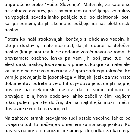
priporočeno preko “Pošte Slovenije”. Materiale, za katere se
ne zahteva overitev, pa s samim tem ni pošiljanja izvirnikov
na vpogled, seveda lahko pošljejo tudi po elektronski poti,
kar pa pomeni, da jih skenirane pošljejo na naš elektronski
naslov.
Potem ko naši strokovnjaki končajo z obdelavo vsebin, ki
ste jih dostavili, imate možnost, da jih dobite na določen
naslov (kar je storitev, ki se dodatno zaračunava) oziroma jih
prevzamete osebno, lahko pa vam jih pošljemo tudi na
elektronski naslov, toda samo v primeru, ko gre za materiale,
za katere se ne izvaja overitev z žigom sodnega tolmača. Ko
vam je prevajanje iz japonskega v kitajski jezik za vse vrste
dokumentov potrebno zelo hitro, je dovoljeno, da jih najprej
pošljete na elektronski naslov, da bi sodni tolmači in
prevajalci z njihovo obdelavo lahko začeli v čim krajšem
roku, potem pa ste dolžni, da na najhitrejši možni način
dostavite izvirnike na vpogled.
Na zahtevo strank prevajamo tudi ostale vsebine, lahko pa
izvajamo tudi tolmačenje v omenjeni kombinaciji jezikov. Ko
nas seznanite z organizacijo samega dogodka, za katerega