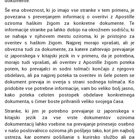
dokumente.
Še ena obveznost, ki jo imajo vse stranke v tem primeru, je
povezana s preverjanjem informacij o overitvi z Apostille
oziroma haškim žigom za konkretne dokumente. Te
informacije stranke pa lahko dobijo na okrožnem sodišču, ki
se nahaja v njihovem mestu oziroma, ki je pristojno za
overitev s haškim žigom. Najprej morajo vprašati, ali je
obvezna tudi za dokumente, za katere zahtevajo prevajanje
iz japonskega v kitajski jezik in v primeru, da je potrebna,
morajo tudi vprašati, ali overitev z Apostille žigom poteka
potem, ko prevajalci in sodni tolmači končajo z njegovo
obdelavo, ali pa najprej poteka ta overitev in šele potem se
dokument prevaja in overja s strani sodnega tolmača. Ko
pridobite vse potrebne informacije, vam bo veliko bolj jasno,
kako poteka celoten postopek obdelave konkretnega
dokumenta, s čimer boste prihranili veliko svojega časa.
Stranke, ki jim je potrebno prevajanje iz japonskega v
kitajski jezik za vse vrste dokumentov oziroma
dokumentacij lahko vsebine na prevajanje prinesejo osebno
v našo poslovalnico oziroma jih pošljejo tako, kot jim najbolj
ustreza, kar pomeni pošiljanje s kurirsko službo ali pa