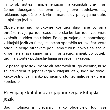
in to ob ustrezni implementaciji marketinških pravil, pri
čemer dosegamo osnovni cilj njihove obdelave, saj
reklamno sporočilo iz izvirnih materialov prilagajamo duhu
kitajskega jezika.
Obdelujemo tudi strokovne kot tudi ilustrirane oziroma
otroške revije pa tudi časopisne članke kot tudi vse vrste
zvočnih in video materialov. Poleg prevajanja iz japonskega
v kitajski jezik za filme, reklamna sporočila ter različne vrste
oddaj in serije, strankam ponujamo tudi njihovo finalizacijo,
ki se ne nanaša samo na sinhronizacijo, ampak po potrebi
tudi na storitev podnaslavljanja prevedenih vsebin.
Če posedujete dokumente ali katerokoli drugo vsebino, ki so
že prevedeni iz japonskega v kitajski jezik, toda ne dovolj
kakovostno, vam lahko ponudimo storitev njihove lekture in
korekture.
Prevajanje katalogov iz japonskega v kitajski
jezik
Sodni tolmači in prevajalci lahko obdelujejo tudi vse