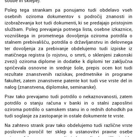
sodbe in sklepe).
Poleg tega strankam pa ponujamo tudi obdelavo vseh
osebnih oziroma dokumentov s področij znanosti in
izobraževanja kot tudi dokumenti, ki se predajajo pristojnim
službam. Poleg prevajanja potnega lista, osebne izkaznice,
vozniškega in prometnega dovoljenja oziroma potrdila o
stalnem prebivališču, potrdila o državljanstvu in delovnega
ter dovoljenja za prebivanje obdelujemo tudi izpiske iz
matičnega registra (o rojstvu, o smrti, o sklenjeni zakonski
zvezi) oziroma diplome in dodatke k diplomi ter zaključna
spričevala osnovne in srednje šole, prepis ocen kot tudi
rezultate znanstvenih raziskav, predmetnike in programe
fakultet, zatem znanstvene patente kot tudi vse vrste del in
nalog (znanstvena, diplomske, seminarske).
Prav tako prevajamo tudi potrdilo o nekaznovanosti, zatem
potrdilo o stanju računa v banki in o stalni zaposlitvi
oziroma potrdilo o samskem stanu in o rednih dohodkih pa
tudi soglasje za zastopanje in ostale dokumente te vrste.
Na zahtevo strank prav tako obdelujemo tudi različne vrste
poslovnih poročil ter sklep o ustanovitvi pravne osebe