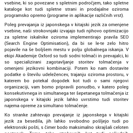
vsebine, ki so povezane s spletnim področjem, tako spletne
kataloge kot tudi spletne strani in prodajalne oziroma
programsko opremo (programe in aplikacije različnih vrst).
Poleg prevajanja iz japonskega v kitajski jezik za omenjene
vsebine, naši strokovnjaki izvajajo tudi njihovo optimizacijo
za spletne iskalnike oziroma implementirajo pravila SEO
(Search Engine Optimisation), da bi se le-te zelo hitro
pojavile na še boljšem mestu v polju globalnega iskanja. V
ekipi Akademije Oxford so tudi sodni tolmači in prevajalci, ki
so specializirani zagotavljanje storitev tolmačenja v
omenjeni jezikovni kombinaciji. Potem ko nam dostavite
podatke o številu udeležencev, trajanju oziroma prostoru, v
katerem bo potekal dogodek kot tudi o sami njegovi
organizaciji, vam bomo pripravili ponudbo, v katero poleg
konsekutivnega in simultanega ter šepetanega tolmačenja iz
japonskega v kitajski jezik lahko uvrstimo tudi storitev
najema opreme za simultano tolmačenje.
Ko stranke zahtevajo prevajanje iz japonskega v kitajski
jezik za besedila, jih lahko svobodno pošljejo tudi po
elektronski pošti, s čimer bodo maksimalno skrajšali celoten