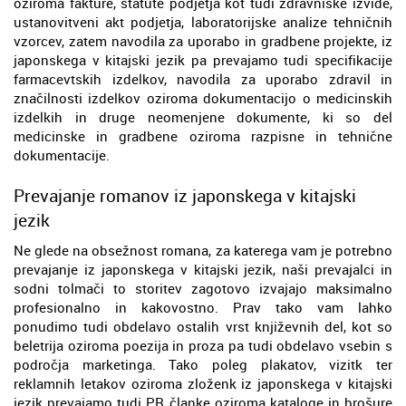
oziroma fakture, statute podjetja kot tudi zdravniške izvide,
ustanovitveni akt podjetja, laboratorijske analize tehničnih
vzorcev, zatem navodila za uporabo in gradbene projekte, iz
japonskega v kitajski jezik pa prevajamo tudi specifikacije
farmacevtskih izdelkov, navodila za uporabo zdravil in
značilnosti izdelkov oziroma dokumentacijo o medicinskih
izdelkih in druge neomenjene dokumente, ki so del
medicinske in gradbene oziroma razpisne in tehnične
dokumentacije.
Prevajanje romanov iz japonskega v kitajski
jezik
Ne glede na obsežnost romana, za katerega vam je potrebno
prevajanje iz japonskega v kitajski jezik, naši prevajalci in
sodni tolmači to storitev zagotovo izvajajo maksimalno
profesionalno in kakovostno. Prav tako vam lahko
ponudimo tudi obdelavo ostalih vrst književnih del, kot so
beletrija oziroma poezija in proza pa tudi obdelavo vsebin s
področja marketinga. Tako poleg plakatov, vizitk ter
reklamnih letakov oziroma zloženk iz japonskega v kitajski
jezik prevajamo tudi PR članke oziroma kataloge in brošure