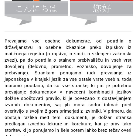
Prevajamo vse osebne dokumente, od potrdila o
državljanstvu in osebne izkaznice preko izpiskov iz
matičnega registra (o rojstvu, o smrti, o sklenjeni zakonski
zvezi), pa do potrdila o stalnem prebivališču in vseh vrst
dovoljenj (delovno, prometno, vozniško, dovoljenje za
prebivanje). Strankam ponujamo tudi prevajanje iz
japonskega v kitajski jezik za vse ostale vrste vsebin, toda
moramo poudariti, da so vse stranke, ki jim je potrebno
prevajanje dokumentov v navedeni kombinaciji jezikov
dolžne spoštovati pravilo, ki je povezano z dostavljanjem
izvirnih dokumentov, saj jih mora sodni tolmač pred
overitvijo s svojim žigom primerjati z izvirniki. V primeru, da
obstaja razlika med temi dokumenti, je dolžan stranka
predlagati izvedbo lekture in korekture, kar je prav tako
storitev, ki jo ponujamo in šele potem lahko brez težav overi