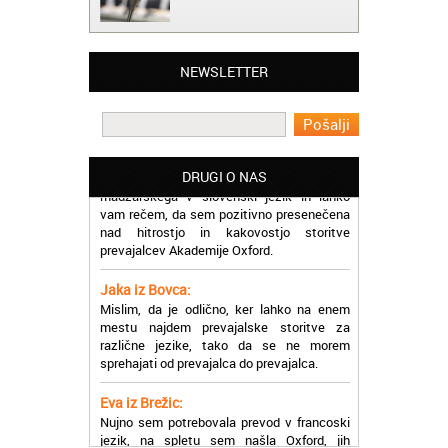
Matjaž iz Ajdovščine:
Lahko pohvalim vse zaposlene v Akademiji
Oxford, ker so resnično profesionalni in
NEWSLETTER
prevajalske storitve opravljajo hitro in
učinkoviti.
Martina iz Bleda:
Potrebovala sem prevajanje iz
madžarskega v slovenski jezik in lahko
DRUGI O NAS
vam rečem, da sem pozitivno presenečena
nad hitrostjo in kakovostjo storitve
prevajalcev Akademije Oxford.
Jaka iz Bovca:
Mislim, da je odlično, ker lahko na enem
mestu najdem prevajalske storitve za
različne jezike, tako da se ne morem
sprehajati od prevajalca do prevajalca.
Eva iz Brežic:
Nujno sem potrebovala prevod v francoski
jezik, na spletu sem našla Oxford, jih
poklicala in v roku nekaj ur sem po