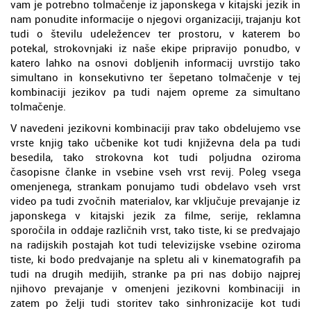
vam je potrebno tolmačenje iz japonskega v kitajski jezik in
nam ponudite informacije o njegovi organizaciji, trajanju kot
tudi o številu udeležencev ter prostoru, v katerem bo
potekal, strokovnjaki iz naše ekipe pripravijo ponudbo, v
katero lahko na osnovi dobljenih informacij uvrstijo tako
simultano in konsekutivno ter šepetano tolmačenje v tej
kombinaciji jezikov pa tudi najem opreme za simultano
tolmačenje.
V navedeni jezikovni kombinaciji prav tako obdelujemo vse
vrste knjig tako učbenike kot tudi književna dela pa tudi
besedila, tako strokovna kot tudi poljudna oziroma
časopisne članke in vsebine vseh vrst revij. Poleg vsega
omenjenega, strankam ponujamo tudi obdelavo vseh vrst
video pa tudi zvočnih materialov, kar vključuje prevajanje iz
japonskega v kitajski jezik za filme, serije, reklamna
sporočila in oddaje različnih vrst, tako tiste, ki se predvajajo
na radijskih postajah kot tudi televizijske vsebine oziroma
tiste, ki bodo predvajanje na spletu ali v kinematografih pa
tudi na drugih medijih, stranke pa pri nas dobijo najprej
njihovo prevajanje v omenjeni jezikovni kombinaciji in
zatem po želji tudi storitev tako sinhronizacije kot tudi