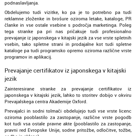
podnaslavljanja.
Obdelujemo tudi vizitke, ko pa je to potrebno pa tudi
reklamne zloženke in brošure oziroma letake, kataloge, PR
članke in vse ostale vsebine s področja marketinga. Poleg
tega stranke pa pri nas pričakuje tudi profesionalno
prevajanje iz japonskega v kitajski jezik za vse vrste spletnih
vsebin, tako spletne strani in prodajalne kot tudi spletne
kataloge pa tudi programsko opremo oziroma različne vrste
programov in aplikacij.
Prevajanje certifikatov iz japonskega v kitajski
jezik
Zainteresirane stranke za prevajanje certifikatov iz
japonskega v kitajski jezik, lahko to storitev dobijo v okviru
Prevajalskega centra Akademije Oxford.
Prevajalci in sodni tolmači obdelujejo tudi vse vrste licenc
oziroma pooblastilo za zastopanje, različne vrste pogodb
kot tudi vsa ostale pravne akte (pooblastilo za zastopanje,
pravni red Evropske Unije, sodne pritožbe, odločitve, tožbe,