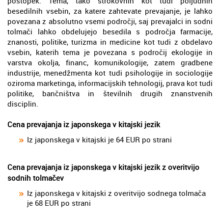
postopek. Tema, tako strokovnih kot tudi poljudnih
besedilnih vsebin, za katere zahtevate prevajanje, je lahko
povezana z absolutno vsemi področji, saj prevajalci in sodni
tolmači lahko obdelujejo besedila s področja farmacije,
znanosti, politike, turizma in medicine kot tudi z obdelavo
vsebin, katerih tema je povezana s področij ekologije in
varstva okolja, financ, komunikologije, zatem gradbene
industrije, menedžmenta kot tudi psihologije in sociologije
oziroma marketinga, informacijskih tehnologij, prava kot tudi
politike, bančništva in številnih drugih znanstvenih
disciplin.
Cena prevajanja iz japonskega v kitajski jezik
Iz japonskega v kitajski je 64 EUR po strani
Cena prevajanja iz japonskega v kitajski jezik z overitvijo
sodnih tolmačev
Iz japonskega v kitajski z overitvijo sodnega tolmača
je 68 EUR po strani