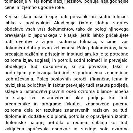
tolmačenje v tej kombinaciji jezikov, ponuja najugodnejše
cene in izjemno ugodne roke.
Ker so člani naše ekipe tudi prevajalci in sodni tolmači,
lahko v poslovalnici Akademije Oxford dobite storitev
obdelave vseh vrst dokumentov, tako da poleg njihovega
prevajanja iz japonskega v kitajski jezik lahko pričakujete
tudi overitev z žigom sodnega tolmača, s čimer vaš
dokument dobi pravno veljavnost. Poleg dokumentov, ki se
predajajo različnim pristojnim institucijam, ko je to potrebno
oziroma izjav, soglasij in potrdil, sodni tolmači in prevajalci
obdelujejo tudi dokumente, ki so povezani, tako s
področjem poslovanja kot tudi s področjema znanosti in
izobraževanja. Poleg poslovnih poročil (finančna, letna in
revizijska), odločitev in faktur prevajajo tudi statute podjetja,
sklepe o ustanovitvi pravnih oseb oziroma bilance uspeha
in stanja ter ustanovitvene akte podjetja kot tudi
predmetnike in programe fakultet, znanstvene patente
oziroma dela ter rezultate znanstvenih raziskav pa tudi
diplome in dodatke k diplomi, potrdila o opravljenih izpitih,
diplomske naloge, potrdila o rednem šolanju kot tudi
zaključna spričevala osnovne in srednje šole oziroma