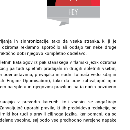
ljanja in sinhronizacije, tako da vsaka stranka, ki ji je
lm oziroma reklamno sporočilo ali oddajo ter neke druge
e praktično dobi njegovo kompletno obdelavo.
pletnih katalogov iz pakistanskega v flamski jezik oziroma
ij pa tudi spletnih prodajaln in drugih spletnih vsebin,
Da poenostavimo, prevajalci in sodni tolmači vedo kdaj in
ch Engine Optimisation), tako da prav zahvaljujoč njim
em na spletu in njegovimi pravili in na ta način pozitivno
bstajajo v prevodih katereih koli vsebin, se angažirajo
e. Zahvaljujoč uporabi pravila, ki jih predvideva redakcija, se
irniki kot tudi s pravili ciljnega jezika, kar pomeni, da se
delane vsebine, saj bodo vse predhodno narejene napake