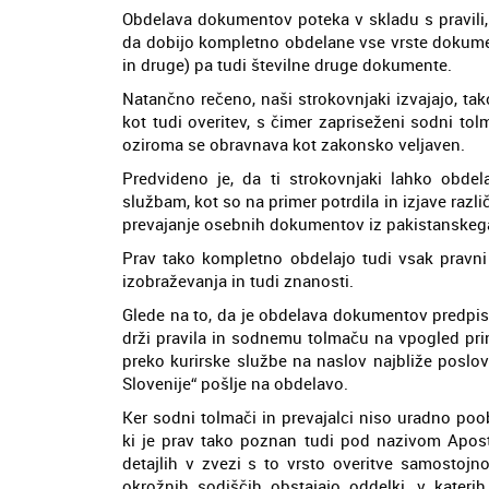
Obdelava dokumentov poteka v skladu s pravili,
da dobijo kompletno obdelane vse vrste dokumen
in druge) pa tudi številne druge dokumente.
Natančno rečeno, naši strokovnjaki izvajajo, ta
kot tudi overitev, s čimer zapriseženi sodni to
oziroma se obravnava kot zakonsko veljaven.
Predvideno je, da ti strokovnjaki lahko obdela
službam, kot so na primer potrdila in izjave razl
prevajanje osebnih dokumentov iz pakistanskega 
Prav tako kompletno obdelajo tudi vsak pravni
izobraževanja in tudi znanosti.
Glede na to, da je obdelava dokumentov predpi
drži pravila in sodnemu tolmaču na vpogled prin
preko kurirske službe na naslov najbliže poslov
Slovenije“ pošlje na obdelavo.
Ker sodni tolmači in prevajalci niso uradno po
ki je prav tako poznan tudi pod nazivom Aposti
detajlih v zvezi s to vrsto overitve samostojn
okrožnih sodiščih obstajajo oddelki, v kater