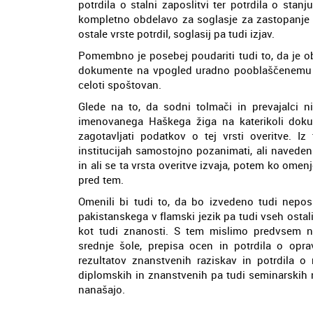
potrdila o stalni zaposlitvi ter potrdila o stan
kompletno obdelavo za soglasje za zastopanje o
ostale vrste potrdil, soglasij pa tudi izjav.
Pomembno je posebej poudariti tudi to, da je ob 
dokumente na vpogled uradno pooblaščenemu s
celoti spoštovan.
Glede na to, da sodni tolmači in prevajalci n
imenovanega Haškega žiga na katerikoli doku
zagotavljati podatkov o tej vrsti overitve. I
institucijah samostojno pozanimati, ali navede
in ali se ta vrsta overitve izvaja, potem ko ome
pred tem.
Omenili bi tudi to, da bo izvedeno tudi nepos
pakistanskega v flamski jezik pa tudi vseh ost
kot tudi znanosti. S tem mislimo predvsem n
srednje šole, prepisa ocen in potrdila o opra
rezultatov znanstvenih raziskav in potrdila 
diplomskih in znanstvenih pa tudi seminarskih n
nanašajo.