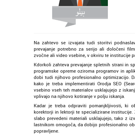
Na zahtevo se izvajata tudi storitvi podnaslav
prevajanje potrebno za serijo ali določeni fi
zvočne ali video vsebine, v okviru te institucij
Kdorkoli zahteva prevajanje spletnih strani in s
programske opreme oziroma programov in aplikac
dobi tudi njihovo profesionalno optimizacijo. 
kako je treba implementirati Orodja SEO (Sear
vsebino vseh teh materialov usklajujejo z iskanj
vplivajo na njihovo kotiranje v polju iskanja.
Kadar je treba odpraviti pomanjkljivosti, ki o
korektorji in lektorji te specializirane institucij
slabo prevedeni materiali usklajujejo, tako z izv
lastnikom omogoča, da dobijo profesionalno ob
popravljene.