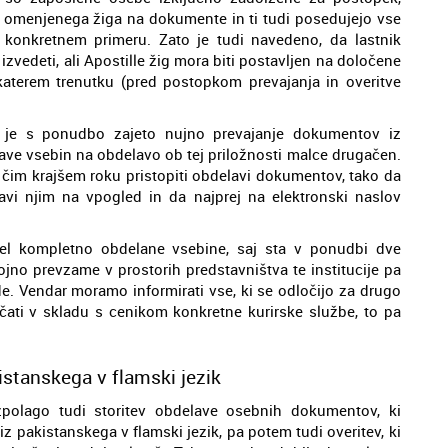
 omenjenega žiga na dokumente in ti tudi posedujejo vse
 konkretnem primeru. Zato je tudi navedeno, da lastnik
izvedeti, ali Apostille žig mora biti postavljen na določene
aterem trenutku (pred postopkom prevajanja in overitve
da je s ponudbo zajeto nujno prevajanje dokumentov iz
tave vsebin na obdelavo ob tej priložnosti malce drugačen.
 v čim krajšem roku pristopiti obdelavi dokumentov, tako da
tavi njim na vpogled in da najprej na elektronski naslov
el kompletno obdelane vsebine, saj sta v ponudbi dve
jno prevzame v prostorih predstavništva te institucije pa
de. Vendar moramo informirati vse, ki se odločijo za drugo
čati v skladu s cenikom konkretne kurirske službe, to pa
stanskega v flamski jezik
razpolago tudi storitev obdelave osebnih dokumentov, ki
z pakistanskega v flamski jezik, pa potem tudi overitev, ki