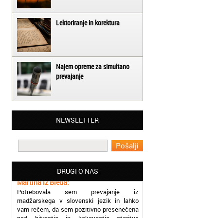
Lektoriranje in korektura
Najem opreme za simultano
prevajanje
Matjaž iz Ajdovščine:
NEWSLETTER
Lahko pohvalim vse zaposlene v Akademiji
Oxford, ker so resnično profesionalni in
prevajalske storitve opravljajo hitro in
učinkoviti.
Martina iz Bleda:
DRUGI O NAS
Potrebovala sem prevajanje iz
madžarskega v slovenski jezik in lahko
vam rečem, da sem pozitivno presenečena
nad hitrostjo in kakovostjo storitve
prevajalcev Akademije Oxford.