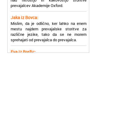
Jaka iz Bovca:
Mislim, da je odlično, ker lahko na enem
mestu najdem prevajalske storitve za
različne jezike, tako da se ne morem
sprehajati od prevajalca do prevajalca.
Eva iz Brežic:
Nujno sem potrebovala prevod v francoski
jezik, na spletu sem našla Oxford, jih
poklicala in v roku nekaj ur sem po
elektronski pošti prejela prevod. Resnično
so izjemni!
Zoran iz Velenja:
Uslužni, hitri in ljubeznivi, za njih imam
samo pohvalne besede!
Anja iz Višnje Gore:
Najboljše prevajalske storitve lahko najdete
prav v Akademiji Oxford! Vsaka čast!
Jure z Vrhnike: