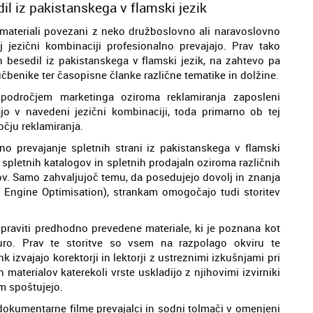
l iz pakistanskega v flamski jezik
 materiali povezani z neko družboslovno ali naravoslovno
ej jezični kombinaciji profesionalno prevajajo. Prav tako
 besedil iz pakistanskega v flamski jezik, na zahtevo pa
učbenike ter časopisne članke različne tematike in dolžine.
 področjem marketinga oziroma reklamiranja zaposleni
jo v navedeni jezični kombinaciji, toda primarno ob tej
ročju reklamiranja.
o prevajanje spletnih strani iz pakistanskega v flamski
e spletnih katalogov in spletnih prodajaln oziroma različnih
lov. Samo zahvaljujoč temu, da posedujejo dovolj in znanja
h Engine Optimisation), strankam omogočajo tudi storitev
popraviti predhodno prevedene materiale, ki je poznana kot
kturo. Prav te storitve so vsem na razpolago okviru te
nk izvajajo korektorji in lektorji z ustreznimi izkušnjami pri
 materialov katerekoli vrste uskladijo z njihovimi izvirniki
em spoštujejo.
 dokumentarne filme prevajalci in sodni tolmači v omenjeni