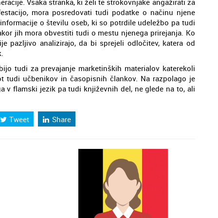
acije. Vsaka stranka, ki želi te strokovnjake angažirati za
estacijo, mora posredovati tudi podatke o načinu njene
nformacije o številu oseb, ki so potrdile udeležbo pa tudi
kakor jih mora obvestiti tudi o mestu njenega prirejanja. Ko
je pazljivo analizirajo, da bi sprejeli odločitev, katera od
.
bijo tudi za prevajanje marketinških materialov katerekoli
kot tudi učbenikov in časopisnih člankov. Na razpolago je
 v flamski jezik pa tudi književnih del, ne glede na to, ali
Tweet
Share