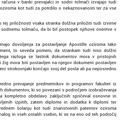
ju računa v banki prevajalci in sodni tolmači izvajajo tudi
ziroma kot tudi za potrdilo o nekaznovanosti ter za vse
tej priložnosti vsaka stranka dolžna priložiti tudi izvirne
odnemu tolmaču, da bi bil postopek njihove overitve v
imajo dovoljenja za postavljanje Apostille oziroma tako
ment, to seveda pomeni, da strankam tudi niso dolžni
z tega razloga se lastnik dokumentov mora v pristojnih
ni žig mora biti postavljen na njegov dokument postavljen
njeni strokovnjaki končajo svoj del posla ali pa neposredno
redno prevajanje predmetnikov in programov fakultet iz
alih dokumentov, ki so povezani s področjem izobraževanja
a kompletno obdelavo zaključnih spričeval osnovne in
vljenih izpitih, zatem diplome in dodatka k diplomi ter
o rednem šolanju kot tudi znanstvenih patentov oziroma
alog in vseh ostalih vsebin, ki se na eno od teh področij