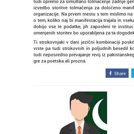
tudi opremo za simultano tolmačenje zadnje gener
izvedbo storitve tolmačenja za določeno manif
organizacije. Na prvem mestu s tem mislimo na i
o tem, koliko naj bi manifestacija trajala in vse
dobijo vse te podatke, jih zaposleni te instituci
omenjenih storitev bo uporabljena za ta dogodek
Ti strokovnjaki v dani jezični kombinaciji poskr
vrste pa tudi strokovnih in poljudnih besedil 
tudi neposredno prevajanje revij iz pakistanskega
gre za poetska ali prozna.
Share