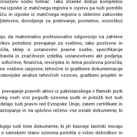
apriseženi sodni tolmač. Tako stranke dobijo kompletno
ma izpiske iz matičnega registra o rojstvu pa tudi potrdilo
išču in izpiske iz matičnega registra o sklenitvi zakonske
(delovno, dovoljenje za prebivanje, prometno, vozniško)
dijo, da maksimalno profesionalno odgovorijo na zahteve
ezikov potrebno prevajanje za vsebino, tako poslovne in
očila, sklep o ustanovitvi pravne osebe, specifikacije
avila in značilnosti izdelka, ustanovitveni akt podjetja,
dločitve, finančna, revizijska in letna poslovna poročila,
elotno vsebino razpisne, tehnične in gradbene dokumentacije
ratorijske analize tehničnih vzorcev, gradbeni projekti in
prevajanje pravnih aktov iz pakistanskega v flamski jezik
poleg vseh vrst pogodb oziroma sodb in pritožb kot tudi
elajo tudi pravni red Evropske Unije, zatem certifikate in
a zastopanje in na splošno rečeno vse ostale dokumente, ki
jejo tudi tiste dokumente, ki jih kasneje lastniki morajo
dila o samskem stanu oziroma potrdila o višini dohodkov in