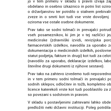
jo v tem primeru v skladu s pravili izvaja z
obdelano in osebno izkaznico in potni list oziro
o državljanstvu ter potrdilo o stalnem prebival
zveze in o smrti kot tudi vse vrste dovoljenj 
oziroma vse ostale osebne dokumente.
Prav tako se sodni tolmači in prevajalci potru
vseh posameznikov, ki jim je v tej različici j
medicinske (zdravniški izvidi, revizijska por
farmacevtskih izdelkov, navodila za uporabo zdr
dokumentacija o medicinskih izdelkih, poslovne o
statut podjetja, fakture in drugi) kot tudi za c
(navodilo za uporabo, deklaracije izdelkov, labo
številne drugi dokumenti iz njihove sestave).
Prav tako na zahtevo izvedemo tudi neposredno 
in v tem primeru sodni tolmači in prevajalci 
sodnih sklepov, odločitev in tožb, kompletno obd
licence katerekoli vrste kot tudi pooblastilo z
so povezani s sodstvom in pravom.
V skladu s postavljenimi zahtevami lahko obdelu
predložiti neki državni instituciji. Poleg potr