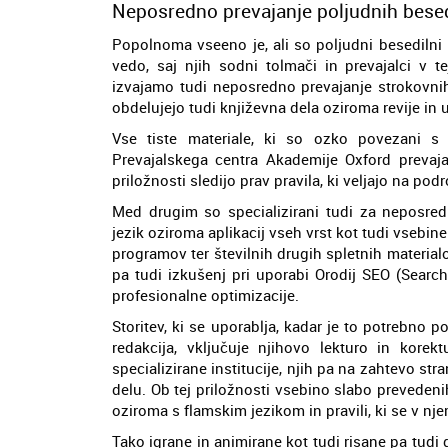
Neposredno prevajanje poljudnih besedi
Popolnoma vseeno je, ali so poljudni besedilni
vedo, saj njih sodni tolmači in prevajalci v t
izvajamo tudi neposredno prevajanje strokovnih
obdelujejo tudi književna dela oziroma revije in 
Vse tiste materiale, ki so ozko povezani s
Prevajalskega centra Akademije Oxford prevaja
priložnosti sledijo prav pravila, ki veljajo na pod
Med drugim so specializirani tudi za neposredn
jezik oziroma aplikacij vseh vrst kot tudi vsebin
programov ter številnih drugih spletnih materia
pa tudi izkušenj pri uporabi Orodij SEO (Searc
profesionalne optimizacije.
Storitev, ki se uporablja, kadar je to potrebno 
redakcija, vključuje njihovo lekturo in kore
specializirane institucije, njih pa na zahtevo stra
delu. Ob tej priložnosti vsebino slabo prevedenih
oziroma s flamskim jezikom in pravili, ki se v nj
Tako igrane in animirane kot tudi risane pa tudi