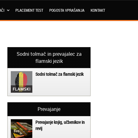
AČI
PLACEMENT TEST
POGOSTA VPRAŠANJA
KONTAKT
Sodni tolmač in prevajalec za
flamski jezik
Sodni tolmač za flamski jezik
Prevajanje
Prevajanje knjig, učbenikov in
revij