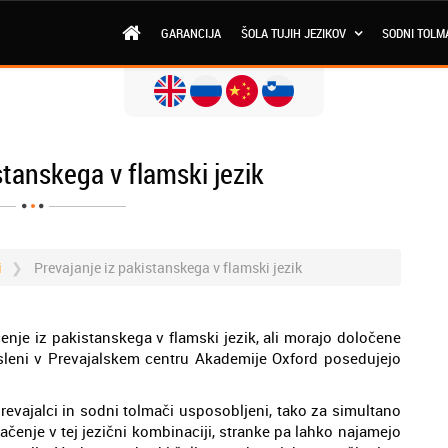
GARANCIJA
ŠOLA TUJIH JEZIKOV
SODNI TOLM
stanskega v flamski jezik
i
Prevajanje iz pakistanskega v flamski jezik
nje iz pakistanskega v flamski jezik, ali morajo določene
posleni v Prevajalskem centru Akademije Oxford posedujejo
revajalci in sodni tolmači usposobljeni, tako za simultano
čenje v tej jezični kombinaciji, stranke pa lahko najamejo