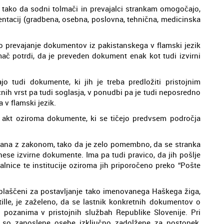
 tako da sodni tolmači in prevajalci strankam omogočajo,
tacij (gradbena, osebna, poslovna, tehnična, medicinska
ko prevajanje dokumentov iz pakistanskega v flamski jezik
lmač potrdi, da je preveden dokument enak kot tudi izvirni
jo tudi dokumente, ki jih je treba predložiti pristojnim
ičnih vrst pa tudi soglasja, v ponudbi pa je tudi neposredno
v flamski jezik.
 akt oziroma dokumente, ki se tičejo predvsem področja
sana z zakonom, tako da je zelo pomembno, da se stranka
ese izvirne dokumente. Ima pa tudi pravico, da jih pošlje
alnice te institucije oziroma jih priporočeno preko “Pošte
oblaščeni za postavljanje tako imenovanega Haškega žiga,
lle, je zaželeno, da se lastnik konkretnih dokumentov o
o pozanima v pristojnih službah Republike Slovenije. Pri
ih so zaposlene osebe izključno zadolžene za postopek,