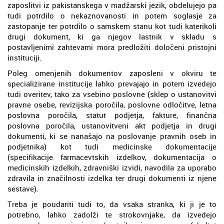
zaposlitvi iz pakistanskega v madžarski jezik, obdelujejo pa
tudi potrdilo o nekaznovanosti in potem soglasje za
zastopanje ter potrdilo o samskem stanu kot tudi katerikoli
drugi dokument, ki ga njegov lastnik v skladu s
postavljenimi zahtevami mora predložiti določeni pristojni
instituciji.
Poleg omenjenih dokumentov zaposleni v okviru te
specializirane institucije lahko prevajajo in potem izvedejo
tudi overitev, tako za vsebino poslovne (sklep o ustanovitvi
pravne osebe, revizijska poročila, poslovne odločitve, letna
poslovna poročila, statut podjetja, fakture, finančna
poslovna poročila, ustanovitveni akt podjetja in drugi
dokumenti, ki se nanašajo na poslovanje pravnih oseb in
podjetnika) kot tudi medicinske dokumentacije
(specifikacije farmacevtskih izdelkov, dokumentacija o
medicinskih izdelkih, zdravniški izvidi, navodila za uporabo
zdravila in značilnosti izdelka ter drugi dokumenti iz njene
sestave).
Treba je poudariti tudi to, da vsaka stranka, ki ji je to
potrebno, lahko zadolži te strokovnjake, da izvedejo