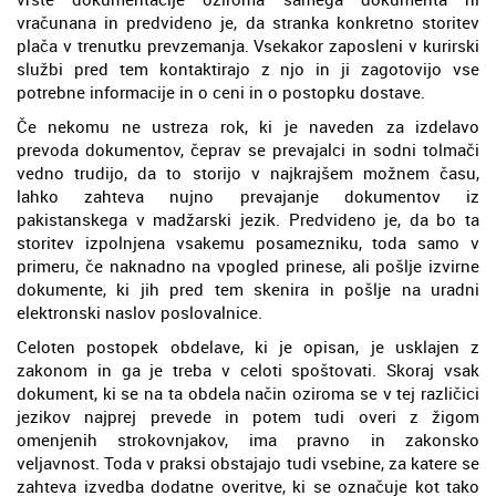
vračunana in predvideno je, da stranka konkretno storitev
plača v trenutku prevzemanja. Vsekakor zaposleni v kurirski
službi pred tem kontaktirajo z njo in ji zagotovijo vse
potrebne informacije in o ceni in o postopku dostave.
Če nekomu ne ustreza rok, ki je naveden za izdelavo
prevoda dokumentov, čeprav se prevajalci in sodni tolmači
vedno trudijo, da to storijo v najkrajšem možnem času,
lahko zahteva nujno prevajanje dokumentov iz
pakistanskega v madžarski jezik. Predvideno je, da bo ta
storitev izpolnjena vsakemu posamezniku, toda samo v
primeru, če naknadno na vpogled prinese, ali pošlje izvirne
dokumente, ki jih pred tem skenira in pošlje na uradni
elektronski naslov poslovalnice.
Celoten postopek obdelave, ki je opisan, je usklajen z
zakonom in ga je treba v celoti spoštovati. Skoraj vsak
dokument, ki se na ta obdela način oziroma se v tej različici
jezikov najprej prevede in potem tudi overi z žigom
omenjenih strokovnjakov, ima pravno in zakonsko
veljavnost. Toda v praksi obstajajo tudi vsebine, za katere se
zahteva izvedba dodatne overitve, ki se označuje kot tako