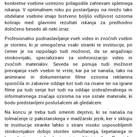
konkretne vsebine ustrezno prilagodile zahtevam spletnega
iskanja. V optimalnem roku po postavljanju na mrežo tako
obdelane vsebine imajo bistveno boljšo vidljivost oziroma
kotirajo med glavnimi rezultati iskanja za predhodno
določeno besedo ali neki izraz.
Profesionalno podnaslavljanje vseh video in zvočnih vsebin
je storitev, ki je omogočena vsaki stranki te institucije, pri
čemer je na razpolago tudi možnost, da se angažirajo
strokovnjaki, specializirani za sinhronizacijo video in
zvočnih materialov. Seveda se ponuja tudi možnost
prevajanja vseh vsebin te vrste, kar pa se nanaša, tako na
animirane in dokumentarne filme oziroma reklamna
sporočila in zabavne oddaje kot tudi na risane ter na igrane
filme pa tudi serije kot tudi na oddaje izobraževalnega in
informativnega značaja oziroma na vse ostale materiale, ki
bodo predstavljeni poslušalcem ali gledalcem.
Na koncu je treba tudi omeniti dejstvo, ki se nanaša na
tolmačenje iz pakistanskega v madžarski jezik, ker v sklopu
te institucije stranke lahko s strani visoko usposobljenih
strokovnjakov dobijo storitev simultanega, šepetanega in