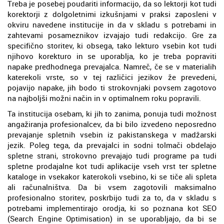
Treba je posebej poudariti informacijo, da so lektorji kot tudi
korektorji z dolgoletnimi izkušnjami v praksi zaposleni v
okviru navedene institucije in da v skladu s potrebami in
zahtevami posameznikov izvajajo tudi redakcijo. Gre za
specifično storitev, ki obsega, tako lekturo vsebin kot tudi
njihovo korekturo in se uporablja, ko je treba popraviti
napake predhodnega prevajalca. Namreč, če se v materialih
katerekoli vrste, so v tej različici jezikov že prevedeni,
pojavijo napake, jih bodo ti strokovnjaki povsem zagotovo
na najboljši možni način in v optimalnem roku popravili.
Ta institucija osebam, ki jih to zanima, ponuja tudi možnost
angažiranja profesionalcev, da bi bilo izvedeno neposredno
prevajanje spletnih vsebin iz pakistanskega v madžarski
jezik. Poleg tega, da prevajalci in sodni tolmači obdelajo
spletne strani, strokovno prevajajo tudi programe pa tudi
spletne prodajalne kot tudi aplikacije vseh vrst ter spletne
kataloge in vsekakor katerokoli vsebino, ki se tiče ali spleta
ali računalništva. Da bi vsem zagotovili maksimalno
profesionalno storitev, poskrbijo tudi za to, da v skladu s
potrebami implementirajo orodja, ki so poznana kot SEO
(Search Engine Optimisation) in se uporabljajo, da bi se