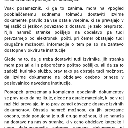
Vsak posameznik, ki ga to zanima, mora na vpogled
pooblaščenemu sodnemu tolmaču dostaviti izvirne
dokumente, pravilo za vse ostale vsebine, ki se prevajajo v
tej različici jezikov, povezano z dostavo, je zelo preprosto.
Njih namreč stranke pošljejo na obdelavo pa tudi
prevzamejo po elektronski pošti, pri čemer obstajajo tudi
drugačne možnosti, informacije o tem pa so na zahtevo
dostopne v okviru te institucije.
Glede na to, da je treba dostaviti tudi izvirnike, jih stranka
mora poslati ali s priporočeno poštno pošiljko, ali da za to
zadolži kurirsko službo, prav tako pa obstaja tudi možnost,
da izvirne dokumente na obdelavo osebno prinese v
poslovalnico navedene institucije.
Postopek prevzemanja kompletno obdelanih dokumentov
se prav tako da razlikuje, glede na ostale materiale, ki se v tej
različici prevajajo, in to prav zaradi obvezne dostave izvirnih
dokumentov. Obstaja namreč možnost, da jih prevzame
osebno, toda ponujena je tudi druga možnost, ki se nanaša
na dostavo na naslov stranke, ki v ceno obdelave katerekoli
vrste dokumentacije oziroma samega dokumenta ni