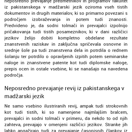
neposredno prevajanje predmetnikov in programov fakultet
iz pakistanskega v madžarski jezik oziroma vseh tistih
dokumentov in drugih materialov, ki so primarno povezani s
področjem izobraževanja in potem tudi znanosti.
Predvideno je, da sodni tolmači in prevajalci izpolnijo
pričakovanja tudi tistih posameznikov, ki v dani različici
jezikov želijo dobiti kompletno obdelane rezultate
znanstvenih raziskav in zaključna spričevala osnovne in
srednje šole pa tudi znanstvena dela in potrdila o rednem
šolanju ter potrdilo o opravljenih izpitih potem seminarske
naloge in znanstvene patente kot tudi diplomske naloge,
prepis ocen in ostale vsebine, ki se nanašajo na navedena
področja.
Neposredno prevajanje revij iz pakistanskega v
madžarski jezik
Ne samo vsebino ilustriranih revij, ampak tudi strokovnih
kot tudi tistih, ki so namenjene najmlajšim bralcem,
prevajalci in sodni tolmači v primeru, da nekdo to od njih
zahteva, prevajajo v omenjeni različici jezikov. Stranke jih
lahko angažirajo tudi za prevajanje časopisnih člankov iz