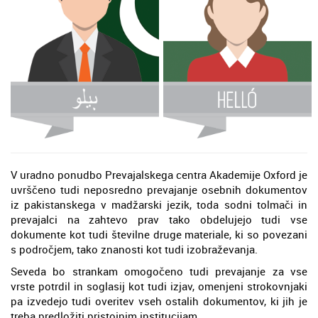
V uradno ponudbo Prevajalskega centra Akademije Oxford je
uvrščeno tudi neposredno prevajanje osebnih dokumentov
iz pakistanskega v madžarski jezik, toda sodni tolmači in
prevajalci na zahtevo prav tako obdelujejo tudi vse
dokumente kot tudi številne druge materiale, ki so povezani
s področjem, tako znanosti kot tudi izobraževanja.
Seveda bo strankam omogočeno tudi prevajanje za vse
vrste potrdil in soglasij kot tudi izjav, omenjeni strokovnjaki
pa izvedejo tudi overitev vseh ostalih dokumentov, ki jih je
treba predložiti pristojnim institucijam.