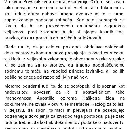
V okviru Prevajalskega centra Akademije Oxford se izvaja,
tako prevajanje omenjenih pa tudi vseh ostalih dokumentov
kot tudi storitev njihove uradne overitve in to s strani
zapriseženega sodnega tolmača. Konkretni postopek se
izvaja, da bi se prevedenemu dokumentu zagotovila
veljavnost pred zakonom in da bi njegov lastnik imel
pravico, da ga uporablja ob različnih priložnostih.
Glede na to, da je celoten postopek obdelave določenih
dokumentov oziroma njihovo prevajanje in overitev v celoti
v skladu z veljavnim zakonom, je obveznost vsake stranke,
ki se zanima za to storitev, da uradno pooblaščenemu
sodnemu tolmaču na vpogled prinese izvirnike, ali pa jih
pošlje na enega od razpoložljivih načinov.
Moramo poudariti tudi to, da se postopek, ki je poznan kot
nadoveritev, povezan pa je s postavljanjem tako
imenovanega Apostille oziroma Haškega žiga na
dokumente, ne izvaja v okviru te institucije. Razlog za to leži
v dejstvu, da sodni tolmači in prevajalci ne posedujejo
potrebnega dovoljenja za izvedbo tega postopka, pa je zato
tudi potrebno, da lastnik dokumentov podatke o nadoveritvi
samostojno, in pravočasno pridobi od pristojnih institucij