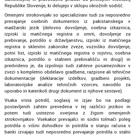
Republike Slovenije, ki delujejo v sklopu okrožnih sodišč.
Omenjeni strokovnjaki so specializirani tudi za neposredno
prevajanje osebnih dokumentov iz pakistanskega v
madžarski jezik (delovno dovoljenje, osebna izkaznica,
izpiski iz matičnega registra o smrti, dovoljenje za
prebivanje, potrdilo o državljanstvu, izpiski iz matičnega
registra o sklenitvi zakonske zveze, vozniško dovoljenje,
potni list, izpiski iz matičnega registra o rojstvu, osebna
izkaznica, potrdilo o stalnem prebivališču in drugi) in
predvideno je, da izpolnijo tudi zahteve posameznikov v
zvezi s kompletno obdelavo gradbene, razpisne ali tehnične
dokumentacije (deklaracije izdelkov, gradbeni projekti,
laboratorijske analize tehničnih vzorcev, navodilo za
uporabo in katerikoli drugi dokument iz njihove sestave).
Vsaka vrsta potrdil, soglasij in izjav bo na podlagi
postavljenih zahtev prevedena v tej različici jezikov in
potem tudi ustrezno overjena z žigom omenjenih
strokovnjakov. Vsekakor prevajalci in sodni tolmači poleg
potrdila o višini dohodkov in potrdila o stanju računa v
banki izvajajo tudi neposredno prevajanje potrdila o stalni