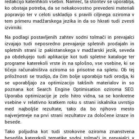
redakcijo katerihkoli vsebin. Namreč, ta storitev se uporablja,
ko obstaja potreba, da se nekakovostno prevedeni materiali
popravijo ter v celoti uskladijo s pravili ciljnega oziroma v
tem primeru madžarskega jezika in da so hkrati tudi zvesti
izvirniki.
Na podlagi postavljenih zahtev sodni tolmači in prevajalci
izvajajo tudi neposredno prevajanje spletnih prodajaln in
spletnih strani iz pakistanskega v madžarski jezik, seveda
pa obdelujejo tudi aplikacije kot tudi spletne kataloge ter
programe katerekoli vrste in na splošno, vse vsebine, ki se
tičejo računalništva oziroma so prisotne na spletu. Ob tej
priložnosti se trudijo, da čim bolje uporabijo tudi orodja, ki
se uporabljajo za optimizacijo takšnih materialov in so
poznana kot Search Engine Optimisation oziroma SEO.
Uporaba optimizacije je zelo hitro vidna, sa se konkretne
vsebine v relativno kratkem roku s strani iskalnika uvrstijo
med najboljše rezultate, tako da bo njihovo mesto
najverjetneje na prvi strani rezultatov za določene izraze in
besede.
Tako poljudna kot tudi strokovne oziroma znanstvena
besedila katerekoli tematike sodni tolmači in prevajalci v