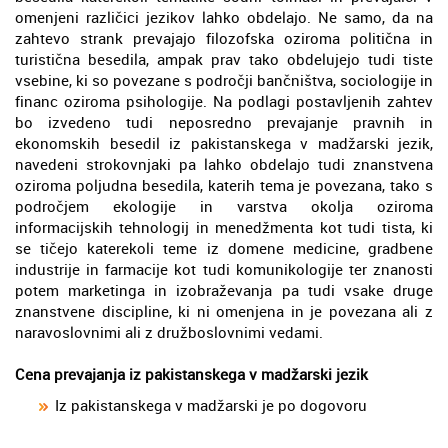
omenjeni različici jezikov lahko obdelajo. Ne samo, da na
zahtevo strank prevajajo filozofska oziroma politična in
turistična besedila, ampak prav tako obdelujejo tudi tiste
vsebine, ki so povezane s področji bančništva, sociologije in
financ oziroma psihologije. Na podlagi postavljenih zahtev
bo izvedeno tudi neposredno prevajanje pravnih in
ekonomskih besedil iz pakistanskega v madžarski jezik,
navedeni strokovnjaki pa lahko obdelajo tudi znanstvena
oziroma poljudna besedila, katerih tema je povezana, tako s
področjem ekologije in varstva okolja oziroma
informacijskih tehnologij in menedžmenta kot tudi tista, ki
se tičejo katerekoli teme iz domene medicine, gradbene
industrije in farmacije kot tudi komunikologije ter znanosti
potem marketinga in izobraževanja pa tudi vsake druge
znanstvene discipline, ki ni omenjena in je povezana ali z
naravoslovnimi ali z družboslovnimi vedami.
Cena prevajanja iz pakistanskega v madžarski jezik
Iz pakistanskega v madžarski je po dogovoru