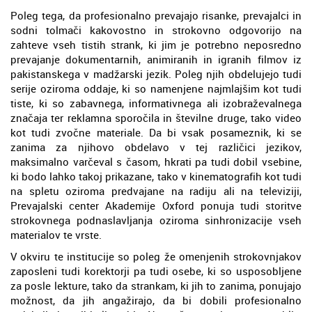
Poleg tega, da profesionalno prevajajo risanke, prevajalci in
sodni tolmači kakovostno in strokovno odgovorijo na
zahteve vseh tistih strank, ki jim je potrebno neposredno
prevajanje dokumentarnih, animiranih in igranih filmov iz
pakistanskega v madžarski jezik. Poleg njih obdelujejo tudi
serije oziroma oddaje, ki so namenjene najmlajšim kot tudi
tiste, ki so zabavnega, informativnega ali izobraževalnega
značaja ter reklamna sporočila in številne druge, tako video
kot tudi zvočne materiale. Da bi vsak posameznik, ki se
zanima za njihovo obdelavo v tej različici jezikov,
maksimalno varčeval s časom, hkrati pa tudi dobil vsebine,
ki bodo lahko takoj prikazane, tako v kinematografih kot tudi
na spletu oziroma predvajane na radiju ali na televiziji,
Prevajalski center Akademije Oxford ponuja tudi storitve
strokovnega podnaslavljanja oziroma sinhronizacije vseh
materialov te vrste.
V okviru te institucije so poleg že omenjenih strokovnjakov
zaposleni tudi korektorji pa tudi osebe, ki so usposobljene
za posle lekture, tako da strankam, ki jih to zanima, ponujajo
možnost, da jih angažirajo, da bi dobili profesionalno