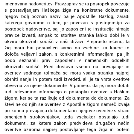
imenovana nadoveritev. Pravzaprav se ta postopek povezuje
s postavljanjem Haškega žiga na konkretne dokumente,
njegov bolj poznan naziv pa je Apostille. Razlog, zaradi
katerega govorimo o tem, je povezan s pristojnostjo za
postopek nadoveritve, saj jo zaposleni te institucije nimajo
pravice izvesti, ampak to storitev stranka lahko dobi le v
okviru okrožnih sodišč v naši državi. Preprosto rečeno, ta
žig mora biti postavljen samo na vsebine, za katere to
določa veljavni zakon, s konkretnimi informacijami pa jih
bodo seznanili prav zaposleni v namenskih oddelkih
okrožnih sodišč. Pred dostavo vsebin na prevajanje in
overitev sodnega tolmača se mora vsaka stranka najprej
obrniti nanje in potem tudi izvedeti, ali je ta vrsta overitve
obvezna za njene dokumente. V primeru, da je, mora dobiti
tudi relevantno informacijo o postopku overitve s Haškim
žigom, ker se ta razlikuje od dokumenta do dokumenta. Za
številne od njih se overitev z Apostille žigom namreč izvaja
po koncu prevajanja dokumenta in njegove overitve s strani
omenjenih strokovnjakov, toda vsekakor obstajajo tudi
dokumenti, za katere zakon predvideva drugačen način
overitve oziroma najprej postavljanje tega žiga in potem