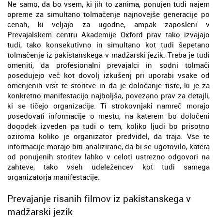
Ne samo, da bo vsem, ki jih to zanima, ponujen tudi najem
opreme za simultano tolmačenje najnovejše generacije po
cenah, ki veljajo za ugodne, ampak zaposleni v
Prevajalskem centru Akademije Oxford prav tako izvajajo
tudi, tako konsekutivno in simultano kot tudi šepetano
tolmačenje iz pakistanskega v madžarski jezik. Treba je tudi
omeniti, da profesionalni prevajalci in sodni tolmači
posedujejo več kot dovolj izkušenj pri uporabi vsake od
omenjenih vrst te storitve in da je določanje tiste, ki je za
konkretno manifestacijo najboljša, povezano prav za detajli,
ki se tičejo organizacije. Ti strokovnjaki namreč morajo
posedovati informacije o mestu, na katerem bo določeni
dogodek izveden pa tudi o tem, koliko ljudi bo prisotno
oziroma koliko je organizator predvidel, da traja. Vse te
informacije morajo biti analizirane, da bi se ugotovilo, katera
od ponujenih storitev lahko v celoti ustrezno odgovori na
zahteve, tako vseh udeležencev kot tudi samega
organizatorja manifestacije.
Prevajanje risanih filmov iz pakistanskega v
madžarski jezik