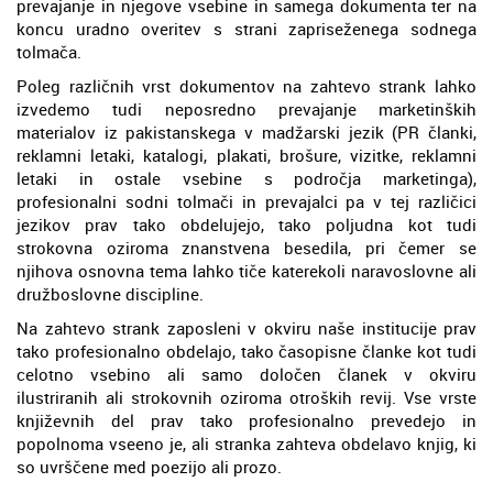
prevajanje in njegove vsebine in samega dokumenta ter na
koncu uradno overitev s strani zapriseženega sodnega
tolmača.
Poleg različnih vrst dokumentov na zahtevo strank lahko
izvedemo tudi neposredno prevajanje marketinških
materialov iz pakistanskega v madžarski jezik (PR članki,
reklamni letaki, katalogi, plakati, brošure, vizitke, reklamni
letaki in ostale vsebine s področja marketinga),
profesionalni sodni tolmači in prevajalci pa v tej različici
jezikov prav tako obdelujejo, tako poljudna kot tudi
strokovna oziroma znanstvena besedila, pri čemer se
njihova osnovna tema lahko tiče katerekoli naravoslovne ali
družboslovne discipline.
Na zahtevo strank zaposleni v okviru naše institucije prav
tako profesionalno obdelajo, tako časopisne članke kot tudi
celotno vsebino ali samo določen članek v okviru
ilustriranih ali strokovnih oziroma otroških revij. Vse vrste
književnih del prav tako profesionalno prevedejo in
popolnoma vseeno je, ali stranka zahteva obdelavo knjig, ki
so uvrščene med poezijo ali prozo.