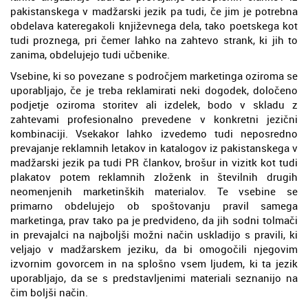
pakistanskega v madžarski jezik pa tudi, če jim je potrebna
obdelava kateregakoli književnega dela, tako poetskega kot
tudi proznega, pri čemer lahko na zahtevo strank, ki jih to
zanima, obdelujejo tudi učbenike.
Vsebine, ki so povezane s področjem marketinga oziroma se
uporabljajo, če je treba reklamirati neki dogodek, določeno
podjetje oziroma storitev ali izdelek, bodo v skladu z
zahtevami profesionalno prevedene v konkretni jezični
kombinaciji. Vsekakor lahko izvedemo tudi neposredno
prevajanje reklamnih letakov in katalogov iz pakistanskega v
madžarski jezik pa tudi PR člankov, brošur in vizitk kot tudi
plakatov potem reklamnih zloženk in številnih drugih
neomenjenih marketinških materialov. Te vsebine se
primarno obdelujejo ob spoštovanju pravil samega
marketinga, prav tako pa je predvideno, da jih sodni tolmači
in prevajalci na najboljši možni način uskladijo s pravili, ki
veljajo v madžarskem jeziku, da bi omogočili njegovim
izvornim govorcem in na splošno vsem ljudem, ki ta jezik
uporabljajo, da se s predstavljenimi materiali seznanijo na
čim boljši način.