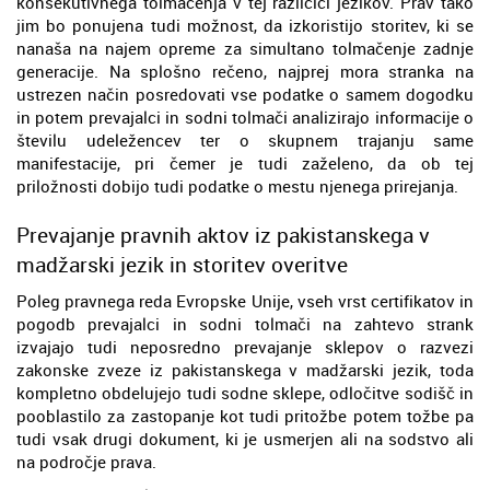
konsekutivnega tolmačenja v tej različici jezikov. Prav tako
jim bo ponujena tudi možnost, da izkoristijo storitev, ki se
nanaša na najem opreme za simultano tolmačenje zadnje
generacije. Na splošno rečeno, najprej mora stranka na
ustrezen način posredovati vse podatke o samem dogodku
in potem prevajalci in sodni tolmači analizirajo informacije o
številu udeležencev ter o skupnem trajanju same
manifestacije, pri čemer je tudi zaželeno, da ob tej
priložnosti dobijo tudi podatke o mestu njenega prirejanja.
Prevajanje pravnih aktov iz pakistanskega v
madžarski jezik in storitev overitve
Poleg pravnega reda Evropske Unije, vseh vrst certifikatov in
pogodb prevajalci in sodni tolmači na zahtevo strank
izvajajo tudi neposredno prevajanje sklepov o razvezi
zakonske zveze iz pakistanskega v madžarski jezik, toda
kompletno obdelujejo tudi sodne sklepe, odločitve sodišč in
pooblastilo za zastopanje kot tudi pritožbe potem tožbe pa
tudi vsak drugi dokument, ki je usmerjen ali na sodstvo ali
na področje prava.