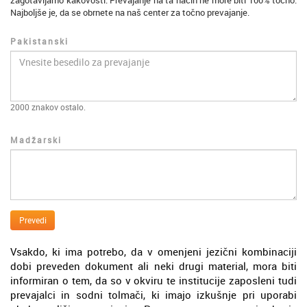
zagotavljamo kakovosti. Prevajanje na ta način ne more biti 100% točno.
Najboljše je, da se obrnete na naš center za točno prevajanje.
Pakistanski
2000
znakov ostalo.
Madžarski
Prevedi
Vsakdo, ki ima potrebo, da v omenjeni jezični kombinaciji
dobi preveden dokument ali neki drugi material, mora biti
informiran o tem, da so v okviru te institucije zaposleni tudi
prevajalci in sodni tolmači, ki imajo izkušnje pri uporabi