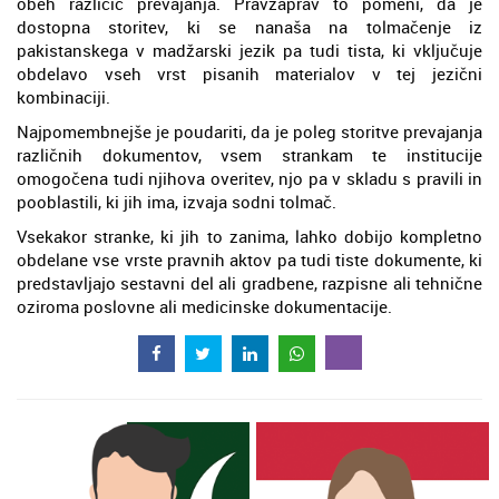
obeh različic prevajanja. Pravzaprav to pomeni, da je
dostopna storitev, ki se nanaša na tolmačenje iz
pakistanskega v madžarski jezik pa tudi tista, ki vključuje
obdelavo vseh vrst pisanih materialov v tej jezični
kombinaciji.
Najpomembnejše je poudariti, da je poleg storitve prevajanja
različnih dokumentov, vsem strankam te institucije
omogočena tudi njihova overitev, njo pa v skladu s pravili in
pooblastili, ki jih ima, izvaja sodni tolmač.
Vsekakor stranke, ki jih to zanima, lahko dobijo kompletno
obdelane vse vrste pravnih aktov pa tudi tiste dokumente, ki
predstavljajo sestavni del ali gradbene, razpisne ali tehnične
oziroma poslovne ali medicinske dokumentacije.