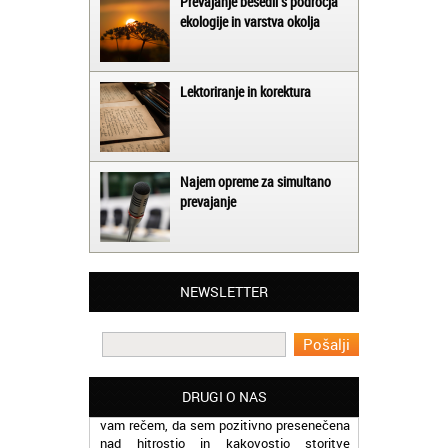
Prevajanje besedil s področja
ekologije in varstva okolja
Lektoriranje in korektura
Najem opreme za simultano
prevajanje
Matjaž iz Ajdovščine:
Lahko pohvalim vse zaposlene v Akademiji
Oxford, ker so resnično profesionalni in
prevajalske storitve opravljajo hitro in
NEWSLETTER
učinkoviti.
Martina iz Bleda:
Potrebovala sem prevajanje iz
madžarskega v slovenski jezik in lahko
vam rečem, da sem pozitivno presenečena
DRUGI O NAS
nad hitrostjo in kakovostjo storitve
prevajalcev Akademije Oxford.