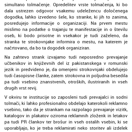
simultano tolmačenje. Opredelitev vrste tolmačenja, ki bo
dala ustrezen odgovor vsakemu udeležencu določenega
dogodka, lahko izvedeno šele, ko stranke, ki jih to zanima,
posredujejo informacije o organizaciji. Na prvem mestu
mislimo na podatke o trajanju te manifestacije in o številu
oseb, ki bodo prisotne in vsekakor je tudi zaželeno, da
stranka te strokovnjake informira o mestu, na katerem je
načrtovano, da bo ta dogodek organiziran.
Na zahtevo strank izvajamo tudi neposredno prevajanje
učbenikov in književnih del iz pakistanskega v romunski
jezik in predvideno je, da omenjeni strokovnjaki obdelujejo
tudi časopisne članke, zatem strokovna in poljudna besedila
pa tudi vsebino znanstvenih, otroških, ilustriranih in vseh
drugih vrst revij.
V okviru te institucije so zaposleni tudi prevajalci in sodni
tolmači, ki lahko profesionalno obdelajo katerokoli reklamno
vsebino, tako da je strankam na razpolago prevajanje vizitk,
katalogov in plakatov oziroma reklamnih zloženk in letakov
pa tudi PR člankov ter brošur in vseh ostalih vsebin, ki se
uporabljajo, ko je treba reklamirati neko storitev ali izdelek