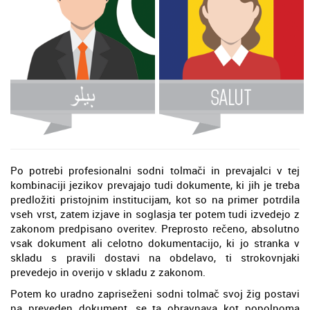
Po potrebi profesionalni sodni tolmači in prevajalci v tej
kombinaciji jezikov prevajajo tudi dokumente, ki jih je treba
predložiti pristojnim institucijam, kot so na primer potrdila
vseh vrst, zatem izjave in soglasja ter potem tudi izvedejo z
zakonom predpisano overitev. Preprosto rečeno, absolutno
vsak dokument ali celotno dokumentacijo, ki jo stranka v
skladu s pravili dostavi na obdelavo, ti strokovnjaki
prevedejo in overijo v skladu z zakonom.
Potem ko uradno zapriseženi sodni tolmač svoj žig postavi
na preveden dokument, se ta obravnava kot popolnoma