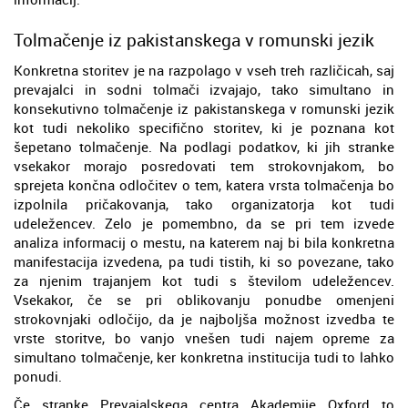
Tolmačenje iz pakistanskega v romunski jezik
Konkretna storitev je na razpolago v vseh treh različicah, saj
prevajalci in sodni tolmači izvajajo, tako simultano in
konsekutivno tolmačenje iz pakistanskega v romunski jezik
kot tudi nekoliko specifično storitev, ki je poznana kot
šepetano tolmačenje. Na podlagi podatkov, ki jih stranke
vsekakor morajo posredovati tem strokovnjakom, bo
sprejeta končna odločitev o tem, katera vrsta tolmačenja bo
izpolnila pričakovanja, tako organizatorja kot tudi
udeležencev. Zelo je pomembno, da se pri tem izvede
analiza informacij o mestu, na katerem naj bi bila konkretna
manifestacija izvedena, pa tudi tistih, ki so povezane, tako
za njenim trajanjem kot tudi s številom udeležencev.
Vsekakor, če se pri oblikovanju ponudbe omenjeni
strokovnjaki odločijo, da je najboljša možnost izvedba te
vrste storitve, bo vanjo vnešen tudi najem opreme za
simultano tolmačenje, ker konkretna institucija tudi to lahko
ponudi.
Če stranke Prevajalskega centra Akademije Oxford to