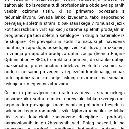
zahtevajo, bo izvedena tudi profesionalna obdelava spletnih
vsebin oziroma tistih, ki so primarno povezane z
računalništvom. Seveda lahko izvedemo, tako neposredno
prevajanje spletnih strani iz pakistanskega v romunski jezik
kot tudi različnih vrst aplikacij oziroma spletnih prodajaln in
programov pa tudi spletnih katalogov in drugih materialov iz
te skupine. Ker prevajalci in sodni tolmači, ki jih navedena
institucija zaposluje, posedujejo več kot dovolj in izkušenj
in znanja pri uporabi orodij za optimizacijo (Search Engine
Optimisation – SEO), to praktično pomeni, da stranke dobijo
maksimalno profesionalno obdelavo vseh teh vsebin, saj
bodo ti, ne samo prevedeni v tej jezični kombinaciji, ampak
tudi optimizirani za polje iskanja oziroma maksimalno
usklajeni z njegovimi zahtevami.
Če bo to postavljeno kot uradna zahteva s strani nekega
posameznika, sodni tolmači in prevajalci lahko izvedejo tudi
neposredno prevajanje znanstvenih in poljudnih besedil iz
pakistanskega v romunski jezik. Njihova tematika se lahko
tiče zares katerekoli znanstvene discipline s področja
naravoslovnih in družboslovnih ved. Poleg besedil, ki so
povezana s področji gradbene industrije, turizma in