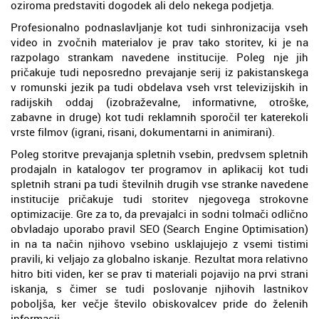
oziroma predstaviti dogodek ali delo nekega podjetja.
Profesionalno podnaslavljanje kot tudi sinhronizacija vseh
video in zvočnih materialov je prav tako storitev, ki je na
razpolago strankam navedene institucije. Poleg nje jih
pričakuje tudi neposredno prevajanje serij iz pakistanskega
v romunski jezik pa tudi obdelava vseh vrst televizijskih in
radijskih oddaj (izobraževalne, informativne, otroške,
zabavne in druge) kot tudi reklamnih sporočil ter katerekoli
vrste filmov (igrani, risani, dokumentarni in animirani).
Poleg storitve prevajanja spletnih vsebin, predvsem spletnih
prodajaln in katalogov ter programov in aplikacij kot tudi
spletnih strani pa tudi številnih drugih vse stranke navedene
institucije pričakuje tudi storitev njegovega strokovne
optimizacije. Gre za to, da prevajalci in sodni tolmači odlično
obvladajo uporabo pravil SEO (Search Engine Optimisation)
in na ta način njihovo vsebino usklajujejo z vsemi tistimi
pravili, ki veljajo za globalno iskanje. Rezultat mora relativno
hitro biti viden, ker se prav ti materiali pojavijo na prvi strani
iskanja, s čimer se tudi poslovanje njihovih lastnikov
poboljša, ker večje število obiskovalcev pride do želenih
informacij.