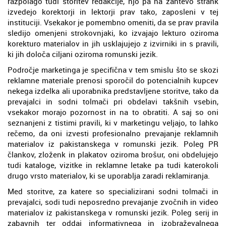
razpolago tudi storitev redakcije, njo pa na zahtevo strank
izvedejo korektorji in lektorji prav tako, zaposleni v tej
instituciji. Vsekakor je pomembno omeniti, da se prav pravila
sledijo omenjeni strokovnjaki, ko izvajajo lekturo oziroma
korekturo materialov in jih usklajujejo z izvirniki in s pravili,
ki jih določa ciljani oziroma romunski jezik.
Področje marketinga je specifična v tem smislu što se skozi
reklamne materiale prenosi sporočil do potencialnih kupcev
nekega izdelka ali uporabnika predstavljene storitve, tako da
prevajalci in sodni tolmači pri obdelavi takšnih vsebin,
vsekakor morajo pozornost in na to obratiti. A saj so oni
seznanjeni z tistimi pravili, ki v marketingu veljajo, to lahko
rečemo, da oni izvesti profesionalno prevajanje reklamnih
materialov iz pakistanskega v romunski jezik. Poleg PR
člankov, zloženk in plakatov oziroma brošur, oni obdelujejo
tudi kataloge, vizitke in reklamne letake pa tudi katerokoli
drugo vrsto materialov, ki se uporablja zaradi reklamiranja.
Med storitve, za katere so specializirani sodni tolmači in
prevajalci, sodi tudi neposredno prevajanje zvočnih in video
materialov iz pakistanskega v romunski jezik. Poleg serij in
zabavnih ter oddaj informativnega in izobraževalnega