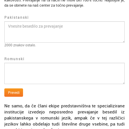
kakovosti. Prevajanje na ta način ne more biti 100% točno. Najboljše je,
da se obrnete na naš center za točno prevajanje.
Pakistanski
2000
znakov ostalo.
Romunski
Prevedi
Ne samo, da če člani ekipe predstavništva te specializirane
institucije izvedejo neposredno prevajanje besedil iz
pakistanskega v romunski jezik, ampak če v tej različici
jezikov lahko obdelajo tudi številne druge vsebine, pa tudi