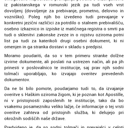
iz pakistanskega v romunski jezik pa tudi vseh vrst
dovoljenj (dovoljenje za prebivanje, prometno, delovno in
vozniško). Poleg njih bo izvedeno tudi prevajanje v
konkretni jezični različici za potrdilo o stalnem prebivališču,
osebno izkaznico in izpiske iz matičnega registra o smrti pa
tudi o sklenitvi zakonske zveze in o rojstvu oziroma potni
list pa tudi za katerikoli drugi osebni dokument, ki ni
omenjen in ga stranka dostavi v skladu s predpisi.
Moramo poudariti, da so v tem primeru stranke dolžne
izvirne dokumente, ali poslati na ustrezen način, ali pa jih
prinesti v poslovalnico te institucije, saj prav njih sodni
tolmači uporabljajo, ko izvajajo overitev prevedenih
dokumentov.
Da ne bi bilo pomote, poudarjamo tudi to, da izvajanje
overitve s Haškim oziroma žigom, ki je poznan kot Apostille,
ni v pristojnosti zaposlenih te institucije, tako da bo
vsakemu posamezniku veliko lažje, če informacije o tej vrsti
overitve zahteva od pristojnih služba, ki delujejo pri
okrožnih sodiščih naše države.
Predvideno je, da so sodni tolmači in prevajalci v celoti