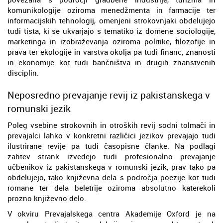
komunikologije oziroma menedžmenta in farmacije ter
informacijskih tehnologij, omenjeni strokovnjaki obdelujejo
tudi tista, ki se ukvarjajo s tematiko iz domene sociologije,
marketinga in izobraževanja oziroma politike, filozofije in
prava ter ekologije in varstva okolja pa tudi financ, znanosti
in ekonomije kot tudi bančništva in drugih znanstvenih
disciplin.
Neposredno prevajanje revij iz pakistanskega v
romunski jezik
Poleg vsebine strokovnih in otroških revij sodni tolmači in
prevajalci lahko v konkretni različici jezikov prevajajo tudi
ilustrirane revije pa tudi časopisne članke. Na podlagi
zahtev strank izvedejo tudi profesionalno prevajanje
učbenikov iz pakistanskega v romunski jezik, prav tako pa
obdelujejo, tako književna dela s področja poezije kot tudi
romane ter dela beletrije oziroma absolutno katerekoli
prozno književno delo.
V okviru Prevajalskega centra Akademije Oxford je na