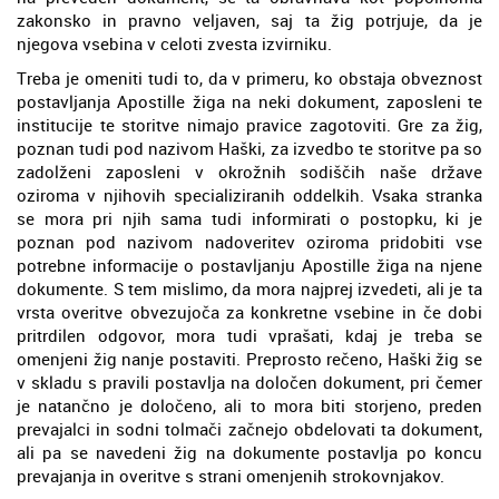
zakonsko in pravno veljaven, saj ta žig potrjuje, da je
njegova vsebina v celoti zvesta izvirniku.
Treba je omeniti tudi to, da v primeru, ko obstaja obveznost
postavljanja Apostille žiga na neki dokument, zaposleni te
institucije te storitve nimajo pravice zagotoviti. Gre za žig,
poznan tudi pod nazivom Haški, za izvedbo te storitve pa so
zadolženi zaposleni v okrožnih sodiščih naše države
oziroma v njihovih specializiranih oddelkih. Vsaka stranka
se mora pri njih sama tudi informirati o postopku, ki je
poznan pod nazivom nadoveritev oziroma pridobiti vse
potrebne informacije o postavljanju Apostille žiga na njene
dokumente. S tem mislimo, da mora najprej izvedeti, ali je ta
vrsta overitve obvezujoča za konkretne vsebine in če dobi
pritrdilen odgovor, mora tudi vprašati, kdaj je treba se
omenjeni žig nanje postaviti. Preprosto rečeno, Haški žig se
v skladu s pravili postavlja na določen dokument, pri čemer
je natančno je določeno, ali to mora biti storjeno, preden
prevajalci in sodni tolmači začnejo obdelovati ta dokument,
ali pa se navedeni žig na dokumente postavlja po koncu
prevajanja in overitve s strani omenjenih strokovnjakov.