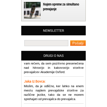
Najem opreme za simultano
prevajanje
Matjaž iz Ajdovščine:
Lahko pohvalim vse zaposlene v Akademiji
Oxford, ker so resnično profesionalni in
prevajalske storitve opravljajo hitro in
NEWSLETTER
učinkoviti.
Martina iz Bleda:
Potrebovala sem prevajanje iz
madžarskega v slovenski jezik in lahko
DRUGI O NAS
vam rečem, da sem pozitivno presenečena
nad hitrostjo in kakovostjo storitve
prevajalcev Akademije Oxford.
Jaka iz Bovca:
Mislim, da je odlično, ker lahko na enem
mestu najdem prevajalske storitve za
različne jezike, tako da se ne morem
sprehajati od prevajalca do prevajalca.
Eva iz Brežic:
Nujno sem potrebovala prevod v francoski