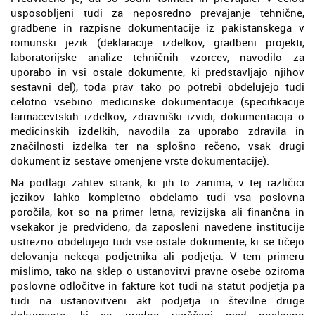
usposobljeni tudi za neposredno prevajanje tehnične,
gradbene in razpisne dokumentacije iz pakistanskega v
romunski jezik (deklaracije izdelkov, gradbeni projekti,
laboratorijske analize tehničnih vzorcev, navodilo za
uporabo in vsi ostale dokumente, ki predstavljajo njihov
sestavni del), toda prav tako po potrebi obdelujejo tudi
celotno vsebino medicinske dokumentacije (specifikacije
farmacevtskih izdelkov, zdravniški izvidi, dokumentacija o
medicinskih izdelkih, navodila za uporabo zdravila in
značilnosti izdelka ter na splošno rečeno, vsak drugi
dokument iz sestave omenjene vrste dokumentacije).
Na podlagi zahtev strank, ki jih to zanima, v tej različici
jezikov lahko kompletno obdelamo tudi vsa poslovna
poročila, kot so na primer letna, revizijska ali finančna in
vsekakor je predvideno, da zaposleni navedene institucije
ustrezno obdelujejo tudi vse ostale dokumente, ki se tičejo
delovanja nekega podjetnika ali podjetja. V tem primeru
mislimo, tako na sklep o ustanovitvi pravne osebe oziroma
poslovne odločitve in fakture kot tudi na statut podjetja pa
tudi na ustanovitveni akt podjetja in številne druge
dokumente, ki so uradno uvrščeni med poslovno