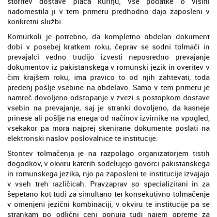
storitev dostave plača kurirju, vse podatke o višini
nadomestila ji v tem primeru predhodno dajo zaposleni v
konkretni službi.
Komurkoli je potrebno, da kompletno obdelan dokument
dobi v posebej kratkem roku, čeprav se sodni tolmači in
prevajalci vedno trudijo izvesti neposredno prevajanje
dokumentov iz pakistanskega v romunski jezik in overitev v
čim krajšem roku, ima pravico to od njih zahtevati, toda
predenj pošlje vsebine na obdelavo. Samo v tem primeru je
namreč dovoljeno odstopanje v zvezi s postopkom dostave
vsebin na prevajanje, saj je stranki dovoljeno, da kasneje
prinese ali pošlje na enega od načinov izvirnike na vpogled,
vsekakor pa mora najprej skenirane dokumente poslati na
elektronski naslov poslovalnice te institucije.
Storitev tolmačenja je na razpolago organizatorjem tistih
dogodkov, v okviru katerih sodelujejo govorci pakistanskega
in romunskega jezika, njo pa zaposleni te institucije izvajajo
v vseh treh različicah. Pravzaprav so specializirani in za
šepetano kot tudi za simultano ter konsekutivno tolmačenje
v omenjeni jezični kombinaciji, v okviru te institucije pa se
strankam po odlični ceni ponuja tudi najem opreme za