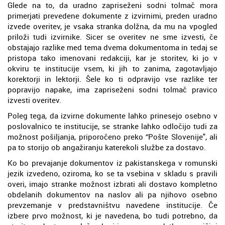
Glede na to, da uradno zapriseženi sodni tolmač mora
primerjati prevedene dokumente z izvirnimi, preden uradno
izvede overitev, je vsaka stranka dolžna, da mu na vpogled
priloži tudi izvirnike. Sicer se overitev ne sme izvesti, če
obstajajo razlike med tema dvema dokumentoma in tedaj se
pristopa tako imenovani redakciji, kar je storitev, ki jo v
okviru te institucije vsem, ki jih to zanima, zagotavljajo
korektorji in lektorji. Šele ko ti odpravijo vse razlike ter
popravijo napake, ima zapriseženi sodni tolmač pravico
izvesti overitev.
Poleg tega, da izvirne dokumente lahko prinesejo osebno v
poslovalnico te institucije, se stranke lahko odločijo tudi za
možnost pošiljanja, priporočeno preko “Pošte Slovenije", ali
pa to storijo ob angažiranju katerekoli službe za dostavo.
Ko bo prevajanje dokumentov iz pakistanskega v romunski
jezik izvedeno, oziroma, ko se ta vsebina v skladu s pravili
overi, imajo stranke možnost izbrati ali dostavo kompletno
obdelanih dokumentov na naslov ali pa njihovo osebno
prevzemanje v predstavništvu navedene institucije. Če
izbere prvo možnost, ki je navedena, bo tudi potrebno, da