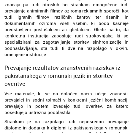
značaja pa tudi otroških bo strankam omogočeno tudi
prevajanje animiranih filmov oziroma reklamnih sporočil kot
tudi igranih filmov različnih žanrov ter risanih in
dokumentarnih oziroma vseh vsebin, ki bodo kasneje
predstavljeni poslušalcem ali gledalcem. Glede na to, da
konkretna institucija zaposluje tudi strokovnjake, ki so
specializirani za zagotavljanje storitev sinhronizacije in
podnaslavljanja, sta tudi ti dve na razpolago v okviru
omenjene institucije.
Prevajanje rezultatov znanstvenih raziskav iz
pakistanskega v romunski jezik in storitev
overitve
Vse materiale, ki se na določen način tičejo znanosti,
prevajalci in sodni tolmači v konkretni jezični kombinaciji
prevajajo in potem izvedejo tudi overitev, za katero
posedujejo ustrezna pooblastila.
Strankam je na razpolago tudi neposredno prevajanje
diplome in dodatka k diplomi iz pakistanskega v romunski