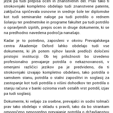
jezik pa tudi prepisa ocen in znanstvenih del. Prav tako ti
strokovnjaki kompletno obdelajo tudi znanstvene patente,
zaključna spričevala osnovne in srednje šole ter diplomske
kot tudi seminarske naloge pa tudi potrdilo o rednem
šolanju ter predmetnike in programe fakultet pa tudi potrdilo
o opravljenih izpitih, prepis ocen in druge dokumente, ki se
na predhodno navedena področja nanašajo.
Kadar je to potrebno, zaposleni v okviru Prevajalskega
centra Akademije Oxford lahko obdelajo tudi vse
dokumente, ki jih potem njihov lasnik predloži določeni
pristojni instituciji. Ob tej priložnosti bo izvedeno
profesionalno prevajanje potrdila o nekaznovanosti, v
omenjeni različici jezikov pa je predvideno, da ti
strokovnjaki izvajajo kompletno obdelavo, tako potrdila o
samskem stanu, potrdila o stalni zaposlitvi in soglasij za
zastopanje kot tudi potrdila o višini dohodkov ter potrdila o
stanju računa v banki oziroma vseh ostalih vrst potrdil, izjav
pa tudi soglasij.
Dokumente, ki veljajo za osebne, prevajalci in sodni tolmači
prav tako obdelajo v skladu s pravili, tako da bo strankam
omogočeno neposredno prevajanje potrdila o državljanstvu