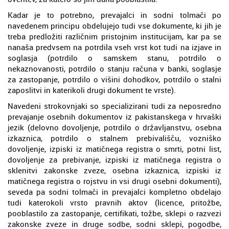
Kadar je to potrebno, prevajalci in sodni tolmači po
navedenem principu obdelujejo tudi vse dokumente, ki jih je
treba predložiti različnim pristojnim institucijam, kar pa se
nanaša predvsem na potrdila vseh vrst kot tudi na izjave in
soglasja (potrdilo o samskem stanu, potrdilo o
nekaznovanosti, potrdilo o stanju računa v banki, soglasje
za zastopanje, potrdilo o višini dohodkov, potrdilo o stalni
zaposlitvi in katerikoli drugi dokument te vrste).
Navedeni strokovnjaki so specializirani tudi za neposredno
prevajanje osebnih dokumentov iz pakistanskega v hrvaški
jezik (delovno dovoljenje, potrdilo o državljanstvu, osebna
izkaznica, potrdilo o stalnem prebivališču, vozniško
dovoljenje, izpiski iz matičnega registra o smrti, potni list,
dovoljenje za prebivanje, izpiski iz matičnega registra o
sklenitvi zakonske zveze, osebna izkaznica, izpiski iz
matičnega registra o rojstvu in vsi drugi osebni dokumenti),
seveda pa sodni tolmači in prevajalci kompletno obdelajo
tudi katerokoli vrsto pravnih aktov (licence, pritožbe,
pooblastilo za zastopanje, certifikati, tožbe, sklepi o razvezi
zakonske zveze in druge sodbe, sodni sklepi, pogodbe,