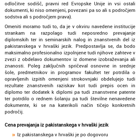
odločitve sodišč, pravni red Evropske Unije in vsi ostali
dokumenti, ki niso omenjeni, povezani pa so ali s področjem
sodstva ali s področjem prava).
Omeniti moramo tudi to, da je v okviru navedene institucije
strankam na razpolago tudi neposredno prevajanje
diplomskih ter in seminarskih nalog in znanstvenih del iz
pakistanskega v hrvaški jezik. Predpostavlja se, da bodo
maksimalno profesionalno izpolnjene tudi njihove zahteve v
zvezi z obdelavo dokumentov iz domene izobraževanja ali
znanosti. Poleg zaključnih spričeval osnovne in srednje
šole, predmetnikov in programov fakultet ter potrdila o
opravljenih izpitih omenjeni strokovnjaki obdelujejo tudi
rezultate znanstvenih raziskav kot tudi prepis ocen in
diplomo ter dodatek k diplomi pa tudi znanstvene patente
ter potrdilo o rednem šolanju pa tudi številne nenavedene
dokumente, ki se na katerikoli način tičejo konkretnih
področij.
Cena prevajanja iz pakistanskega v hrvaški jezik
Iz pakistanskega v hrvaški je po dogovoru