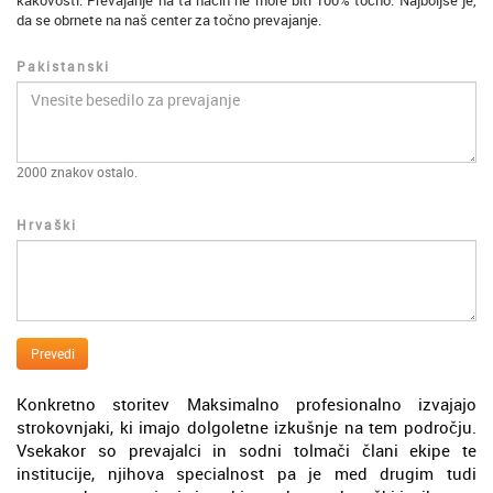
kakovosti. Prevajanje na ta način ne more biti 100% točno. Najboljše je,
da se obrnete na naš center za točno prevajanje.
Pakistanski
2000
znakov ostalo.
Hrvaški
Prevedi
Konkretno storitev Maksimalno profesionalno izvajajo
strokovnjaki, ki imajo dolgoletne izkušnje na tem področju.
Vsekakor so prevajalci in sodni tolmači člani ekipe te
institucije, njihova specialnost pa je med drugim tudi