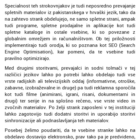
Specialnost teh strokovnjakov je tudi neposredno prevajanje
spletnih materialov iz pakistanskega v hrvaški jezik, tako da
na zahtevo strank obdelujejo, ne samo spletne strani, ampak
tudi programe, spletne prodajalne in aplikacije kot tudi
spletne kataloge in ostale vsebine, ki so povezane z
globalnim omrežjem in računalništvom. Ob tej priložnosti
implementirajo tudi orodja, ki so poznana kot SEO (Search
Engine Optimisation), kar pomeni, da te vsebine tudi
pravilno optimizirajo.
Med drugimi storitvami, prevajalci in sodni tolmači v tej
različici jezikov lahko po potrebi lahko obdelajo tudi vse
vrste radijskih ali televizijskih oddaj (informativne, otroške,
zabavne, izobraževalne in druge) pa tudi reklamna sporočila
kot tudi filme (animirani, igrani, risani, dokumentarni in
drugi) ter serije in na splošno rečeno, vse vrste video in
zvočnih materialov. Po želji strank zaposleni v tej instituciji
lahko zagotovijo tudi dodatni storitvi in uporabijo storitvi
sinhronizacije ali podnaslavljanja teh materialov.
Posebej želimo poudariti, da te vsebine stranke lahko na
obdelavo dostavijo elektronsko, prav tako pa je predvideno,