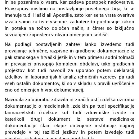
in se pozanima o vsem, kar zadeva postopek nadoveritve.
Pravzaprav mislimo na postavljanje posebnega žiga, ki se
imenuje tudi Haški ali Apostille, zato ker se ta vrsta overitve
izvaja samo za tiste vsebine, za katere to predpisuje zakon
in poteka na točno določen način, s čimer so izključno
seznanjeni zaposleni v okviru omenjenih sodišč.
Na podlagi postavljenih zahtev lahko izvedemo tudi
prevajanje tehnične, razpisne in gradbene dokumentacije iz
pakistanskega v hrvaški jezik in v tem primeru sodni tolmači
in prevajalci pristopijo kompletni obdelavi, tako gradbenih
projektov kot tudi navodil za uporabo potem deklaracij
izdelkov in laboratorijskih analiz tehničnih vzorcev pa tudi
vseh ostalih dokumentov, ki so v skladu s pravili uvrščeni v
eno od omenjenih vrst dokumentacij.
Navodila za uporabo zdravila in značilnosti izdelka oziroma
dokumentacijo o medicinskih izdelkih pa tudi specifikacije
farmacevtskih izdelkov kot tudi zdravniške izvide in
katerikoli drugi dokument iz sestave medicinske
dokumentacije člani ekipe omenjene institucije najprej
prevedejo v tej različici jezikov in potem izvedejo tudi
overitev, za katero so jim dana pooblastila.