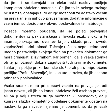
da jim ti strokovnjaki na elektronski naslov pošljejo
kompletno obdelane materiale. Če jim to iz nekega razloga
ne ustreza, obstajajo tudi druge možnosti za dostavo vsebin
na prevajanje in njihovo prevzemanje, dodatne informacije o
vsem tem so dostopne v okviru poslovalnice te institucije.
Posebej moramo poudariti, da se poleg prevajanja
dokumentov iz pakistanskega v hrvaški jezik, v okviru te
institucije izvaja tudi overitev, ki jo v skladu pravili izvede
zapriseženi sodni tolmač. Točenje rečeno, neposredno pred
uradno postavitvijo svojega žiga na preveden dokument ga
mora primerjati z izvirnikom, kar pomeni, da je vsaka stranka
ob tej priložnosti dolžna zagotoviti tudi izvirne dokumente.
Lahko jih pošlje preko kurirske službe ali pa s priporočeno
pošiljko "Pošte Slovenije", ima pa tudi pravico, da jih osebno
prinese v poslovalnico.
Vsaka stranka mora pri dostavi vsebin na prevajanje tudi
jasno navesti, ali jih po koncu obdelave želi osebno prevzeti,
ali pa ji bolj ustreza druga možnost, ki predvideva, da ji
kurirska služba kompletno obdelane dokumente dostavi na
naslov, ki ga navede. Izjemno je pomembno, da je vsak