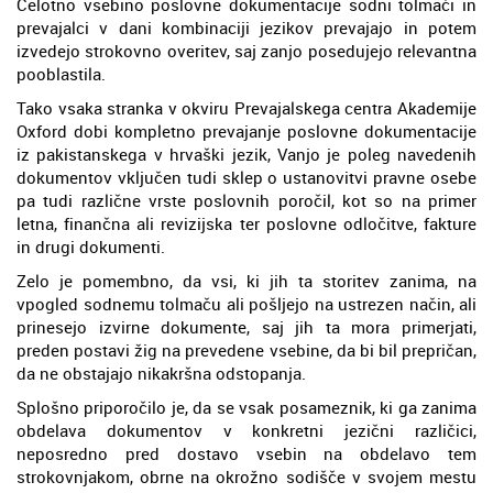
Celotno vsebino poslovne dokumentacije sodni tolmači in
prevajalci v dani kombinaciji jezikov prevajajo in potem
izvedejo strokovno overitev, saj zanjo posedujejo relevantna
pooblastila.
Tako vsaka stranka v okviru Prevajalskega centra Akademije
Oxford dobi kompletno prevajanje poslovne dokumentacije
iz pakistanskega v hrvaški jezik, Vanjo je poleg navedenih
dokumentov vključen tudi sklep o ustanovitvi pravne osebe
pa tudi različne vrste poslovnih poročil, kot so na primer
letna, finančna ali revizijska ter poslovne odločitve, fakture
in drugi dokumenti.
Zelo je pomembno, da vsi, ki jih ta storitev zanima, na
vpogled sodnemu tolmaču ali pošljejo na ustrezen način, ali
prinesejo izvirne dokumente, saj jih ta mora primerjati,
preden postavi žig na prevedene vsebine, da bi bil prepričan,
da ne obstajajo nikakršna odstopanja.
Splošno priporočilo je, da se vsak posameznik, ki ga zanima
obdelava dokumentov v konkretni jezični različici,
neposredno pred dostavo vsebin na obdelavo tem
strokovnjakom, obrne na okrožno sodišče v svojem mestu