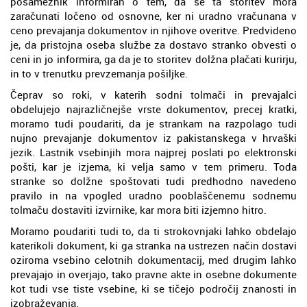
posameznik informiran o tem, da se ta storitev mora
zaračunati ločeno od osnovne, ker ni uradno vračunana v
ceno prevajanja dokumentov in njihove overitve. Predvideno
je, da pristojna oseba službe za dostavo stranko obvesti o
ceni in jo informira, ga da je to storitev dolžna plačati kurirju,
in to v trenutku prevzemanja pošiljke.
Čeprav so roki, v katerih sodni tolmači in prevajalci
obdelujejo najrazličnejše vrste dokumentov, precej kratki,
moramo tudi poudariti, da je strankam na razpolago tudi
nujno prevajanje dokumentov iz pakistanskega v hrvaški
jezik. Lastnik vsebinjih mora najprej poslati po elektronski
pošti, kar je izjema, ki velja samo v tem primeru. Toda
stranke so dolžne spoštovati tudi predhodno navedeno
pravilo in na vpogled uradno pooblaščenemu sodnemu
tolmaču dostaviti izvirnike, kar mora biti izjemno hitro.
Moramo poudariti tudi to, da ti strokovnjaki lahko obdelajo
katerikoli dokument, ki ga stranka na ustrezen način dostavi
oziroma vsebino celotnih dokumentacij, med drugim lahko
prevajajo in overjajo, tako pravne akte in osebne dokumente
kot tudi vse tiste vsebine, ki se tičejo področij znanosti in
izobraževanja.