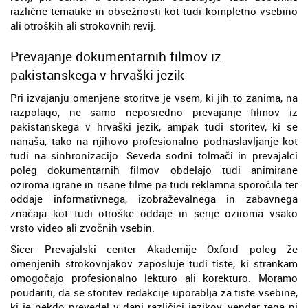
različne tematike in obsežnosti kot tudi kompletno vsebino
ali otroških ali strokovnih revij.
Prevajanje dokumentarnih filmov iz
pakistanskega v hrvaški jezik
Pri izvajanju omenjene storitve je vsem, ki jih to zanima, na
razpolago, ne samo neposredno prevajanje filmov iz
pakistanskega v hrvaški jezik, ampak tudi storitev, ki se
nanaša, tako na njihovo profesionalno podnaslavljanje kot
tudi na sinhronizacijo. Seveda sodni tolmači in prevajalci
poleg dokumentarnih filmov obdelajo tudi animirane
oziroma igrane in risane filme pa tudi reklamna sporočila ter
oddaje informativnega, izobraževalnega in zabavnega
značaja kot tudi otroške oddaje in serije oziroma vsako
vrsto video ali zvočnih vsebin.
Sicer Prevajalski center Akademije Oxford poleg že
omenjenih strokovnjakov zaposluje tudi tiste, ki strankam
omogočajo profesionalno lekturo ali korekturo. Moramo
poudariti, da se storitev redakcije uporablja za tiste vsebine,
ki je nekdo prevedel v dani različici jezikov, vendar tega ni