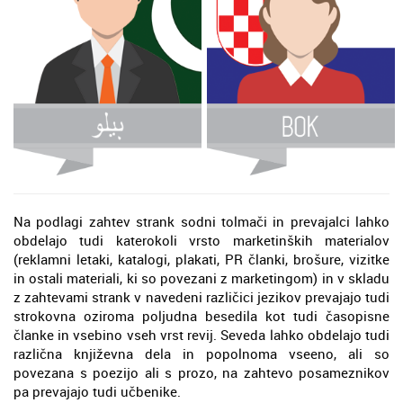
Na podlagi zahtev strank sodni tolmači in prevajalci lahko
obdelajo tudi katerokoli vrsto marketinških materialov
(reklamni letaki, katalogi, plakati, PR članki, brošure, vizitke
in ostali materiali, ki so povezani z marketingom) in v skladu
z zahtevami strank v navedeni različici jezikov prevajajo tudi
strokovna oziroma poljudna besedila kot tudi časopisne
članke in vsebino vseh vrst revij. Seveda lahko obdelajo tudi
različna književna dela in popolnoma vseeno, ali so
povezana s poezijo ali s prozo, na zahtevo posameznikov
pa prevajajo tudi učbenike.