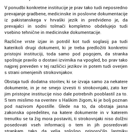
V ponudbi konkretne institucije je prav tako tudi neposredno
prevajanje gradbene, medicinske in poslovne dokumentacije
iz pakistanskega v hrvaški jezik in predvideno je, da
prevajalci in sodni tolmači kompletno obdelujejo tudi
vsebino tehnične in medicinske dokumentacije.
Različne vrste izjav in potrdil kot tudi soglasij pa tudi
katerikoli drugi dokument, ki je treba predložiti konkretni
pristojni instituciji, toda samo pod pogojem, da stranka
spoštuje pravilo o dostavi izvirnika na vpogled, bo prav tako
najprej preveden v tej različici jezikov in potem tudi overjen
s strani omenjenih strokovnjakov.
Obstaja tudi dodatna storitev, ki se izvaja samo za nekatere
dokumente, in je ne smejo izvesti ti strokovnjaki, zato ker
jim pristojne institucije niso dale potrebnih pooblastil za to.
S tem mislimo na overitev s Haškim žigom, ki je bolj poznan
pod nazivom Apostille. Glede na to, da obstaja jasna
zakonska opredelitev, na katere dokumente in v katerem
trenutku se ta žig mora postaviti, ti strokovnjaki niso dolžni
posedovati vseh informacij o tem in jih posredovati
strankam, tako da velja splošno priporočilo lastniku