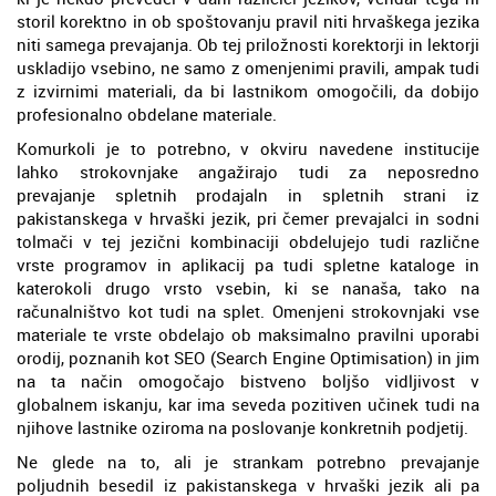
storil korektno in ob spoštovanju pravil niti hrvaškega jezika
niti samega prevajanja. Ob tej priložnosti korektorji in lektorji
uskladijo vsebino, ne samo z omenjenimi pravili, ampak tudi
z izvirnimi materiali, da bi lastnikom omogočili, da dobijo
profesionalno obdelane materiale.
Komurkoli je to potrebno, v okviru navedene institucije
lahko strokovnjake angažirajo tudi za neposredno
prevajanje spletnih prodajaln in spletnih strani iz
pakistanskega v hrvaški jezik, pri čemer prevajalci in sodni
tolmači v tej jezični kombinaciji obdelujejo tudi različne
vrste programov in aplikacij pa tudi spletne kataloge in
katerokoli drugo vrsto vsebin, ki se nanaša, tako na
računalništvo kot tudi na splet. Omenjeni strokovnjaki vse
materiale te vrste obdelajo ob maksimalno pravilni uporabi
orodij, poznanih kot SEO (Search Engine Optimisation) in jim
na ta način omogočajo bistveno boljšo vidljivost v
globalnem iskanju, kar ima seveda pozitiven učinek tudi na
njihove lastnike oziroma na poslovanje konkretnih podjetij.
Ne glede na to, ali je strankam potrebno prevajanje
poljudnih besedil iz pakistanskega v hrvaški jezik ali pa