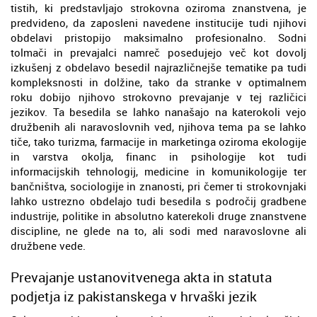
tistih, ki predstavljajo strokovna oziroma znanstvena, je
predvideno, da zaposleni navedene institucije tudi njihovi
obdelavi pristopijo maksimalno profesionalno. Sodni
tolmači in prevajalci namreč posedujejo več kot dovolj
izkušenj z obdelavo besedil najrazličnejše tematike pa tudi
kompleksnosti in dolžine, tako da stranke v optimalnem
roku dobijo njihovo strokovno prevajanje v tej različici
jezikov. Ta besedila se lahko nanašajo na katerokoli vejo
družbenih ali naravoslovnih ved, njihova tema pa se lahko
tiče, tako turizma, farmacije in marketinga oziroma ekologije
in varstva okolja, financ in psihologije kot tudi
informacijskih tehnologij, medicine in komunikologije ter
bančništva, sociologije in znanosti, pri čemer ti strokovnjaki
lahko ustrezno obdelajo tudi besedila s področij gradbene
industrije, politike in absolutno katerekoli druge znanstvene
discipline, ne glede na to, ali sodi med naravoslovne ali
družbene vede.
Prevajanje ustanovitvenega akta in statuta
podjetja iz pakistanskega v hrvaški jezik