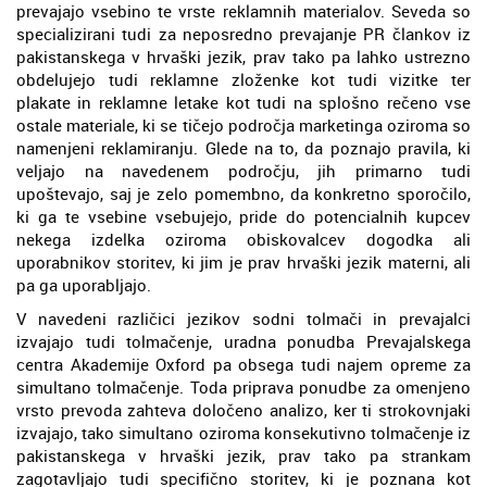
prevajajo vsebino te vrste reklamnih materialov. Seveda so
specializirani tudi za neposredno prevajanje PR člankov iz
pakistanskega v hrvaški jezik, prav tako pa lahko ustrezno
obdelujejo tudi reklamne zloženke kot tudi vizitke ter
plakate in reklamne letake kot tudi na splošno rečeno vse
ostale materiale, ki se tičejo področja marketinga oziroma so
namenjeni reklamiranju. Glede na to, da poznajo pravila, ki
veljajo na navedenem področju, jih primarno tudi
upoštevajo, saj je zelo pomembno, da konkretno sporočilo,
ki ga te vsebine vsebujejo, pride do potencialnih kupcev
nekega izdelka oziroma obiskovalcev dogodka ali
uporabnikov storitev, ki jim je prav hrvaški jezik materni, ali
pa ga uporabljajo.
V navedeni različici jezikov sodni tolmači in prevajalci
izvajajo tudi tolmačenje, uradna ponudba Prevajalskega
centra Akademije Oxford pa obsega tudi najem opreme za
simultano tolmačenje. Toda priprava ponudbe za omenjeno
vrsto prevoda zahteva določeno analizo, ker ti strokovnjaki
izvajajo, tako simultano oziroma konsekutivno tolmačenje iz
pakistanskega v hrvaški jezik, prav tako pa strankam
zagotavljajo tudi specifično storitev, ki je poznana kot