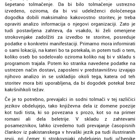
šepetano tolmačenje. Da bi bilo tolmačenje ustrezno
izvedeno, oziroma, da bi vsi udeleženci določenega
dogodka dobili maksimalno kakovostno storitev, je treba
opraviti analizo informacija o njegovi organizaciji. Zato je
tudi postavljena zahteva, da vsakdo, ki želi omenjene
strokovnjake zadolžiti za izvedbo te storitve, posreduje
podatke o konkretni manifestaciji. Primarno mora informirati
o sami lokaciji, na kateri bo ta potekala, in potem tudi o tem,
koliko oseb bo sodelovalo oziroma koliko naj bi v skladu s
programom trajala. Potem ko stranka navedene podatke na
ustrezen način dostavi, zaposleni v predstavništvu izvajajo
njihovo analizo in se uskladijo okoli tega, katera od teh
storitev mora biti uporabljena, da bi dogodek potekal brez
kakršnihkoli težav.
Če je to potrebno, prevajalci in sodni tolmači v tej različici
jezikov obdelujejo, tako književna dela iz domene poezije
kot tudi tista, ki so povezana s prozo, kot so na primer
romani ali dela beletrije. V skladu z zahtevami
posameznikov, lahko izvedemo tudi prevajanje časopisnih
člankov iz pakistanskega v hrvaški jezik pa tudi ilustriranih
revij, pri čemer ti strokovnjaki obdelujejo tudi učbenike