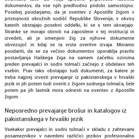
dokumentov, da vse njih predhodno pridobi samostojno.
Posebej poudarjamo, da je overitev z Apostille žigom v
pristojnosti okrožnih sodišč Republike Slovenije, v okviru
katerih obstajajo posebni oddelki, ki se s tem ukvarjajo.
Stranke se morajo obrniti na zaposlene v tej instituciji in
izvedeti, ali je omenjeni žig za njihove dokumente
obvezujoč in kdaj se ta vrsta overitve izvaja. Moramo
poudariti, da se za večino dokumentov uporablja pravilo
postavljanja Haškega žiga na samem začetku oziroma
preden prevajalci in sodni tolmači začnejo z obdelavo teh
vsebin. Prav tako obstajajo tudi dokumenti, za katere je
treba najprej izvesti prevajanje iz pakistanskega v hrvaški
jezik in jih potem tudi overiti z žigom sodnega tolmača, šele
potem pa jih lastnik mora odnesti na overitev z Apostille
žigom.
Neposredno prevajanje brošur in katalogov iz
pakistanskega v hrvaški jezik
Vsekakor prevajalci in sodni tolmači v skladu z zahtevami
posameznikov v navedeni različici jezikov profesionalno