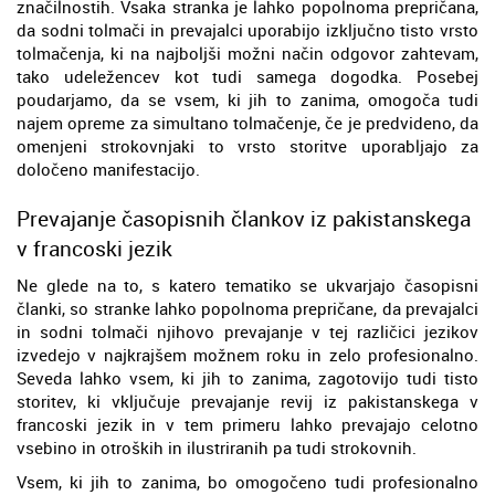
značilnostih. Vsaka stranka je lahko popolnoma prepričana,
da sodni tolmači in prevajalci uporabijo izključno tisto vrsto
tolmačenja, ki na najboljši možni način odgovor zahtevam,
tako udeležencev kot tudi samega dogodka. Posebej
poudarjamo, da se vsem, ki jih to zanima, omogoča tudi
najem opreme za simultano tolmačenje, če je predvideno, da
omenjeni strokovnjaki to vrsto storitve uporabljajo za
določeno manifestacijo.
Prevajanje časopisnih člankov iz pakistanskega
v francoski jezik
Ne glede na to, s katero tematiko se ukvarjajo časopisni
članki, so stranke lahko popolnoma prepričane, da prevajalci
in sodni tolmači njihovo prevajanje v tej različici jezikov
izvedejo v najkrajšem možnem roku in zelo profesionalno.
Seveda lahko vsem, ki jih to zanima, zagotovijo tudi tisto
storitev, ki vključuje prevajanje revij iz pakistanskega v
francoski jezik in v tem primeru lahko prevajajo celotno
vsebino in otroških in ilustriranih pa tudi strokovnih.
Vsem, ki jih to zanima, bo omogočeno tudi profesionalno