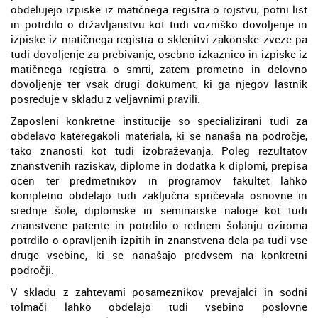
obdelujejo izpiske iz matičnega registra o rojstvu, potni list
in potrdilo o državljanstvu kot tudi vozniško dovoljenje in
izpiske iz matičnega registra o sklenitvi zakonske zveze pa
tudi dovoljenje za prebivanje, osebno izkaznico in izpiske iz
matičnega registra o smrti, zatem prometno in delovno
dovoljenje ter vsak drugi dokument, ki ga njegov lastnik
posreduje v skladu z veljavnimi pravili.
Zaposleni konkretne institucije so specializirani tudi za
obdelavo kateregakoli materiala, ki se nanaša na področje,
tako znanosti kot tudi izobraževanja. Poleg rezultatov
znanstvenih raziskav, diplome in dodatka k diplomi, prepisa
ocen ter predmetnikov in programov fakultet lahko
kompletno obdelajo tudi zaključna spričevala osnovne in
srednje šole, diplomske in seminarske naloge kot tudi
znanstvene patente in potrdilo o rednem šolanju oziroma
potrdilo o opravljenih izpitih in znanstvena dela pa tudi vse
druge vsebine, ki se nanašajo predvsem na konkretni
področji.
V skladu z zahtevami posameznikov prevajalci in sodni
tolmači lahko obdelajo tudi vsebino poslovne