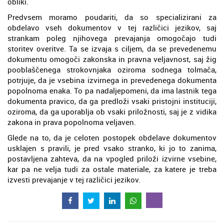
obliki.
Predvsem moramo poudariti, da so specializirani za
obdelavo vseh dokumentov v tej različici jezikov, saj
strankam poleg njihovega prevajanja omogočajo tudi
storitev overitve. Ta se izvaja s ciljem, da se prevedenemu
dokumentu omogoči zakonska in pravna veljavnost, saj žig
pooblaščenega strokovnjaka oziroma sodnega tolmača,
potrjuje, da je vsebina izvirnega in prevedenega dokumenta
popolnoma enaka. To pa nadaljepomeni, da ima lastnik tega
dokumenta pravico, da ga predloži vsaki pristojni instituciji,
oziroma, da ga uporablja ob vsaki priložnosti, saj je z vidika
zakona in prava popolnoma veljaven.
Glede na to, da je celoten postopek obdelave dokumentov
usklajen s pravili, je pred vsako stranko, ki jo to zanima,
postavljena zahteva, da na vpogled priloži izvirne vsebine,
kar pa ne velja tudi za ostale materiale, za katere je treba
izvesti prevajanje v tej različici jezikov.