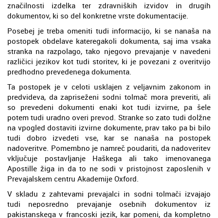
značilnosti izdelka ter zdravniških izvidov in drugih
dokumentov, ki so del konkretne vrste dokumentacije.
Posebej je treba omeniti tudi informacijo, ki se nanaša na
postopek obdelave kateregakoli dokumenta, saj ima vsaka
stranka na razpolago, tako njegovo prevajanje v navedeni
različici jezikov kot tudi storitev, ki je povezani z overitvijo
predhodno prevedenega dokumenta.
Ta postopek je v celoti usklajen z veljavnim zakonom in
predvideva, da zapriseženi sodni tolmač mora preveriti, ali
so prevedeni dokumenti enaki kot tudi izvirne, pa šele
potem tudi uradno overi prevod. Stranke so zato tudi dolžne
na vpogled dostaviti izvirne dokumente, prav tako pa bi bilo
tudi dobro izvedeti vse, kar se nanaša na postopek
nadoveritve. Pomembno je namreč poudariti, da nadoveritev
vključuje postavljanje Haškega ali tako imenovanega
Apostille žiga in da to ne sodi v pristojnost zaposlenih v
Prevajalskem centru Akademije Oxford.
V skladu z zahtevami prevajalci in sodni tolmači izvajajo
tudi neposredno prevajanje osebnih dokumentov iz
pakistanskega v francoski jezik, kar pomeni, da kompletno