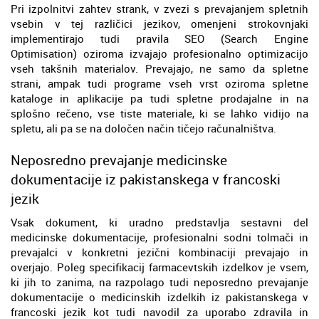
Pri izpolnitvi zahtev strank, v zvezi s prevajanjem spletnih
vsebin v tej različici jezikov, omenjeni strokovnjaki
implementirajo tudi pravila SEO (Search Engine
Optimisation) oziroma izvajajo profesionalno optimizacijo
vseh takšnih materialov. Prevajajo, ne samo da spletne
strani, ampak tudi programe vseh vrst oziroma spletne
kataloge in aplikacije pa tudi spletne prodajalne in na
splošno rečeno, vse tiste materiale, ki se lahko vidijo na
spletu, ali pa se na določen način tičejo računalništva.
Neposredno prevajanje medicinske
dokumentacije iz pakistanskega v francoski
jezik
Vsak dokument, ki uradno predstavlja sestavni del
medicinske dokumentacije, profesionalni sodni tolmači in
prevajalci v konkretni jezični kombinaciji prevajajo in
overjajo. Poleg specifikacij farmacevtskih izdelkov je vsem,
ki jih to zanima, na razpolago tudi neposredno prevajanje
dokumentacije o medicinskih izdelkih iz pakistanskega v
francoski jezik kot tudi navodil za uporabo zdravila in