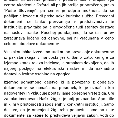
centra Akademije Oxford, ali pa jih pošlje priporočeno, preko
"Pošte Slovenije", pri čemer je odprta možnost, da se
pošiljanje izvede tudi preko neke kurirske službe. Prevedeni
dokumenti se lahko prevzamejo v predstavništvu te
institucije, prav tako pa je omogočena tudi storitev dostave
na naslov stranke. Posebej poudarjamo, da se ta storitev
zaračunava ločeno od osnovne, saj ni vračunana v ceno
celotne obdelave dokumentov.
Vsekakor lahko izvedemo tudi nujno prevajanje dokumentov
iz pakistanskega v francoski jezik. Samo zato, ker gre za
izjemno kratek rok za izdelavo, je strankam dovoljeno, da jih
najprej pošljejo na elektronski naslov in da naknadno
dostavijo izvirne vsebine na vpogled.
Izjemno pomembno dejstvo, ki je povezano z obdelavo
dokumentov, se nanaša na postopek, ki je označen kot
nadoveritev in vključuje postavljanje posebne vrste žiga. Gre
za tako imenovani Haški žig, ki je bolj poznan kot Apostille
in ki ni v pristojnosti zaposlenih v konkretni instituciji. Samo
dejstvo, da je omenjeni žig treba postaviti samo na tiste
dokumente, za katere to predvideva veljavni zakon, vodi do