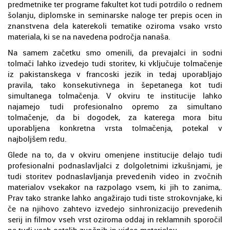
predmetnike ter programe fakultet kot tudi potrdilo o rednem
šolanju, diplomske in seminarske naloge ter prepis ocen in
znanstvena dela katerekoli tematike oziroma vsako vrsto
materiala, ki se na navedena področja nanaša.
Na samem začetku smo omenili, da prevajalci in sodni
tolmači lahko izvedejo tudi storitev, ki vključuje tolmačenje
iz pakistanskega v francoski jezik in tedaj uporabljajo
pravila, tako konsekutivnega in šepetanega kot tudi
simultanega tolmačenja. V okviru te institucije lahko
najamejo tudi profesionalno opremo za simultano
tolmačenje, da bi dogodek, za katerega mora bitu
uporabljena konkretna vrsta tolmačenja, potekal v
najboljšem redu.
Glede na to, da v okviru omenjene institucije delajo tudi
profesionalni podnaslavljalci z dolgoletnimi izkušnjami, je
tudi storitev podnaslavljanja prevedenih video in zvočnih
materialov vsekakor na razpolago vsem, ki jih to zanima,.
Prav tako stranke lahko angažirajo tudi tiste strokovnjake, ki
če na njihovo zahtevo izvedejo sinhronizacijo prevedenih
serij in filmov vseh vrst oziroma oddaj in reklamnih sporočil
pa tudi vseh ostalih zvočnih in video materialov.