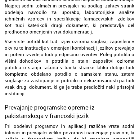
Najprej sodni tolmači in prevajalci na podlagi zahtev strank
obdelajo navodilo za uporabo, laboratorijske analize
tehničnih vzorcev in specifikacije farmacevtskih izdelkov
kot tudi katerikoli drugi dokument, ki predstavlja del
predhodno omenjenih vrst dokumentacij.
Vse vrste potrdil kot tudi izjav oziroma soglasij zaposleni v
okviru te institucije v omenjeni kombinaciji jezikov prevajajo
in potem izvedejo tudi predpisano overitev. Poleg potrdila o
višini dohodkov in potrdila o stalni zaposlitvi oziroma
potrdila o stanju računa v banki stranke lahko dobijo tudi
kompletno obdelano potrdilo o samskem stanu, zatem
soglasje za zastopanje in potrdilo o nekaznovanosti pa tudi
vsak drugi dokument, ki ga je treba predložiti neki pristojni
instituciji.
Prevajanje programske opreme iz
pakistanskega v francoski jezik
Pri obdelavi programov in aplikacij različne vrste sodni
tolmači in prevajalci veliko pozornost namenjajo pravilom, ki
veljajo v francoskem jeziku, da bi strankam omogočili