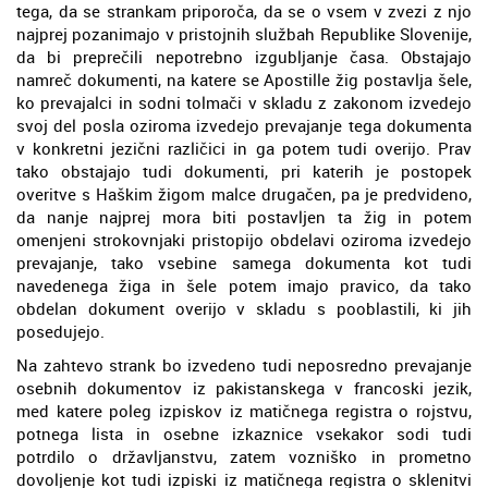
tega, da se strankam priporoča, da se o vsem v zvezi z njo
najprej pozanimajo v pristojnih službah Republike Slovenije,
da bi preprečili nepotrebno izgubljanje časa. Obstajajo
namreč dokumenti, na katere se Apostille žig postavlja šele,
ko prevajalci in sodni tolmači v skladu z zakonom izvedejo
svoj del posla oziroma izvedejo prevajanje tega dokumenta
v konkretni jezični različici in ga potem tudi overijo. Prav
tako obstajajo tudi dokumenti, pri katerih je postopek
overitve s Haškim žigom malce drugačen, pa je predvideno,
da nanje najprej mora biti postavljen ta žig in potem
omenjeni strokovnjaki pristopijo obdelavi oziroma izvedejo
prevajanje, tako vsebine samega dokumenta kot tudi
navedenega žiga in šele potem imajo pravico, da tako
obdelan dokument overijo v skladu s pooblastili, ki jih
posedujejo.
Na zahtevo strank bo izvedeno tudi neposredno prevajanje
osebnih dokumentov iz pakistanskega v francoski jezik,
med katere poleg izpiskov iz matičnega registra o rojstvu,
potnega lista in osebne izkaznice vsekakor sodi tudi
potrdilo o državljanstvu, zatem vozniško in prometno
dovoljenje kot tudi izpiski iz matičnega registra o sklenitvi