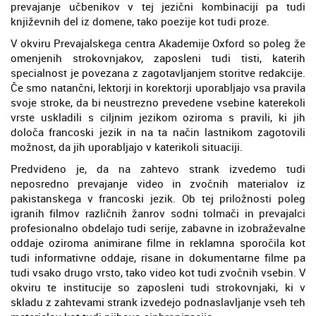
prevajanje učbenikov v tej jezični kombinaciji pa tudi
književnih del iz domene, tako poezije kot tudi proze.
V okviru Prevajalskega centra Akademije Oxford so poleg že
omenjenih strokovnjakov, zaposleni tudi tisti, katerih
specialnost je povezana z zagotavljanjem storitve redakcije.
Če smo natančni, lektorji in korektorji uporabljajo vsa pravila
svoje stroke, da bi neustrezno prevedene vsebine katerekoli
vrste uskladili s ciljnim jezikom oziroma s pravili, ki jih
določa francoski jezik in na ta način lastnikom zagotovili
možnost, da jih uporabljajo v katerikoli situaciji.
Predvideno je, da na zahtevo strank izvedemo tudi
neposredno prevajanje video in zvočnih materialov iz
pakistanskega v francoski jezik. Ob tej priložnosti poleg
igranih filmov različnih žanrov sodni tolmači in prevajalci
profesionalno obdelajo tudi serije, zabavne in izobraževalne
oddaje oziroma animirane filme in reklamna sporočila kot
tudi informativne oddaje, risane in dokumentarne filme pa
tudi vsako drugo vrsto, tako video kot tudi zvočnih vsebin. V
okviru te institucije so zaposleni tudi strokovnjaki, ki v
skladu z zahtevami strank izvedejo podnaslavljanje vseh teh