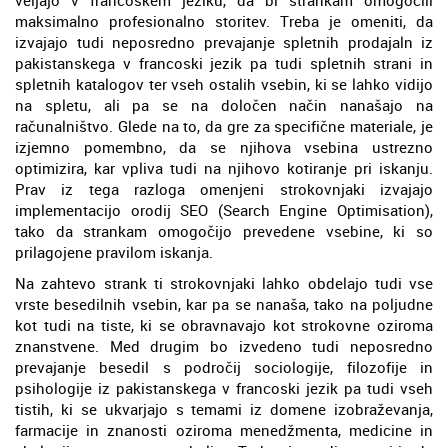
maksimalno profesionalno storitev. Treba je omeniti, da
izvajajo tudi neposredno prevajanje spletnih prodajaln iz
pakistanskega v francoski jezik pa tudi spletnih strani in
spletnih katalogov ter vseh ostalih vsebin, ki se lahko vidijo
na spletu, ali pa se na določen način nanašajo na
računalništvo. Glede na to, da gre za specifične materiale, je
izjemno pomembno, da se njihova vsebina ustrezno
optimizira, kar vpliva tudi na njihovo kotiranje pri iskanju.
Prav iz tega razloga omenjeni strokovnjaki izvajajo
implementacijo orodij SEO (Search Engine Optimisation),
tako da strankam omogočijo prevedene vsebine, ki so
prilagojene pravilom iskanja.
Na zahtevo strank ti strokovnjaki lahko obdelajo tudi vse
vrste besedilnih vsebin, kar pa se nanaša, tako na poljudne
kot tudi na tiste, ki se obravnavajo kot strokovne oziroma
znanstvene. Med drugim bo izvedeno tudi neposredno
prevajanje besedil s področij sociologije, filozofije in
psihologije iz pakistanskega v francoski jezik pa tudi vseh
tistih, ki se ukvarjajo s temami iz domene izobraževanja,
farmacije in znanosti oziroma menedžmenta, medicine in