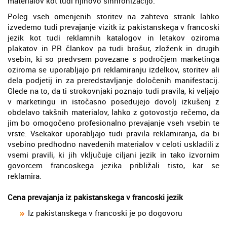
materialov kot tudi njihovo sinhronizacijo.
Poleg vseh omenjenih storitev na zahtevo strank lahko
izvedemo tudi prevajanje vizitk iz pakistanskega v francoski
jezik kot tudi reklamnih katalogov in letakov oziroma
plakatov in PR člankov pa tudi brošur, zloženk in drugih
vsebin, ki so predvsem povezane s področjem marketinga
oziroma se uporabljajo pri reklamiranju izdelkov, storitev ali
dela podjetij in za preredstavljanje določenih manifestacij.
Glede na to, da ti strokovnjaki poznajo tudi pravila, ki veljajo
v marketingu in istočasno posedujejo dovolj izkušenj z
obdelavo takšnih materialov, lahko z gotovostjo rečemo, da
jim bo omogočeno profesionalno prevajanje vseh vsebin te
vrste. Vsekakor uporabljajo tudi pravila reklamiranja, da bi
vsebino predhodno navedenih materialov v celoti uskladili z
vsemi pravili, ki jih vključuje ciljani jezik in tako izvornim
govorcem francoskega jezika približali tisto, kar se
reklamira.
Cena prevajanja iz pakistanskega v francoski jezik
Iz pakistanskega v francoski je po dogovoru