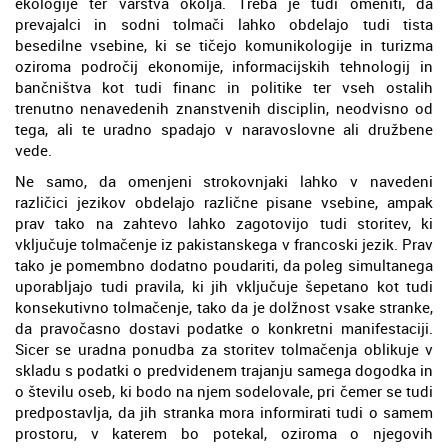
ekologije ter varstva okolja. Treba je tudi omeniti, da
prevajalci in sodni tolmači lahko obdelajo tudi tista
besedilne vsebine, ki se tičejo komunikologije in turizma
oziroma področij ekonomije, informacijskih tehnologij in
bančništva kot tudi financ in politike ter vseh ostalih
trenutno nenavedenih znanstvenih disciplin, neodvisno od
tega, ali te uradno spadajo v naravoslovne ali družbene
vede.
Ne samo, da omenjeni strokovnjaki lahko v navedeni
različici jezikov obdelajo različne pisane vsebine, ampak
prav tako na zahtevo lahko zagotovijo tudi storitev, ki
vključuje tolmačenje iz pakistanskega v francoski jezik. Prav
tako je pomembno dodatno poudariti, da poleg simultanega
uporabljajo tudi pravila, ki jih vključuje šepetano kot tudi
konsekutivno tolmačenje, tako da je dolžnost vsake stranke,
da pravočasno dostavi podatke o konkretni manifestaciji.
Sicer se uradna ponudba za storitev tolmačenja oblikuje v
skladu s podatki o predvidenem trajanju samega dogodka in
o številu oseb, ki bodo na njem sodelovale, pri čemer se tudi
predpostavlja, da jih stranka mora informirati tudi o samem
prostoru, v katerem bo potekal, oziroma o njegovih