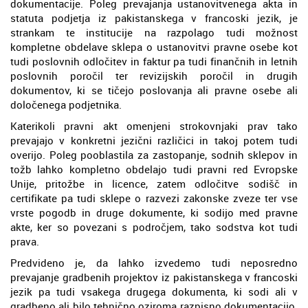
dokumentacije. Poleg prevajanja ustanovitvenega akta in
statuta podjetja iz pakistanskega v francoski jezik, je
strankam te institucije na razpolago tudi možnost
kompletne obdelave sklepa o ustanovitvi pravne osebe kot
tudi poslovnih odločitev in faktur pa tudi finančnih in letnih
poslovnih poročil ter revizijskih poročil in drugih
dokumentov, ki se tičejo poslovanja ali pravne osebe ali
določenega podjetnika.
Katerikoli pravni akt omenjeni strokovnjaki prav tako
prevajajo v konkretni jezični različici in takoj potem tudi
overijo. Poleg pooblastila za zastopanje, sodnih sklepov in
tožb lahko kompletno obdelajo tudi pravni red Evropske
Unije, pritožbe in licence, zatem odločitve sodišč in
certifikate pa tudi sklepe o razvezi zakonske zveze ter vse
vrste pogodb in druge dokumente, ki sodijo med pravne
akte, ker so povezani s področjem, tako sodstva kot tudi
prava.
Predvideno je, da lahko izvedemo tudi neposredno
prevajanje gradbenih projektov iz pakistanskega v francoski
jezik pa tudi vsakega drugega dokumenta, ki sodi ali v
gradbeno ali bilo tehnično oziroma razpisno dokumentacijo.