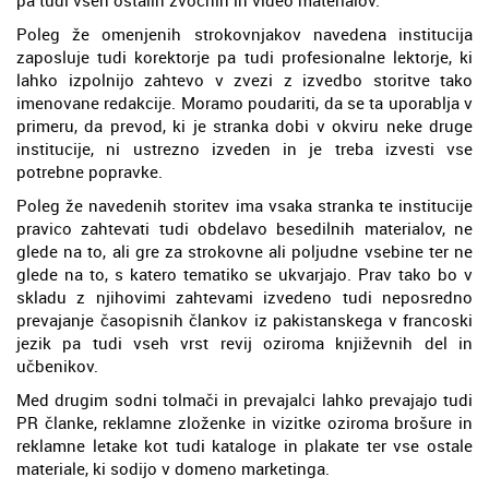
Poleg že omenjenih strokovnjakov navedena institucija
zaposluje tudi korektorje pa tudi profesionalne lektorje, ki
lahko izpolnijo zahtevo v zvezi z izvedbo storitve tako
imenovane redakcije. Moramo poudariti, da se ta uporablja v
primeru, da prevod, ki je stranka dobi v okviru neke druge
institucije, ni ustrezno izveden in je treba izvesti vse
potrebne popravke.
Poleg že navedenih storitev ima vsaka stranka te institucije
pravico zahtevati tudi obdelavo besedilnih materialov, ne
glede na to, ali gre za strokovne ali poljudne vsebine ter ne
glede na to, s katero tematiko se ukvarjajo. Prav tako bo v
skladu z njihovimi zahtevami izvedeno tudi neposredno
prevajanje časopisnih člankov iz pakistanskega v francoski
jezik pa tudi vseh vrst revij oziroma književnih del in
učbenikov.
Med drugim sodni tolmači in prevajalci lahko prevajajo tudi
PR članke, reklamne zloženke in vizitke oziroma brošure in
reklamne letake kot tudi kataloge in plakate ter vse ostale
materiale, ki sodijo v domeno marketinga.