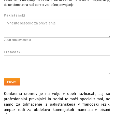
kakovosti. Prevajanje na ta način ne more biti 100% točno. Najboljše je,
da se obrnete na naš center za točno prevajanje.
Pakistanski
2000
znakov ostalo.
Francoski
Prevedi
Konkretna storitev je na voljo v obeh različicah, saj so
profesionalni prevajalci in sodni tolmači specializirani, ne
samo za tolmačenje iz pakistanskega v francoski jezik,
ampak tudi za obdelavo kateregakoli materiala v pisani