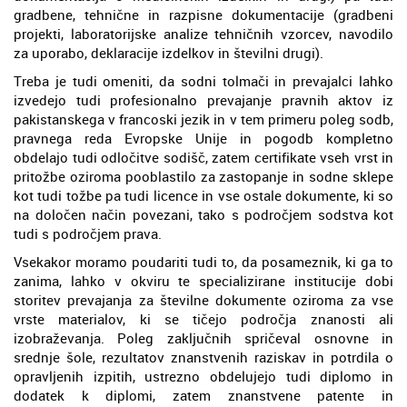
gradbene, tehnične in razpisne dokumentacije (gradbeni
projekti, laboratorijske analize tehničnih vzorcev, navodilo
za uporabo, deklaracije izdelkov in številni drugi).
Treba je tudi omeniti, da sodni tolmači in prevajalci lahko
izvedejo tudi profesionalno prevajanje pravnih aktov iz
pakistanskega v francoski jezik in v tem primeru poleg sodb,
pravnega reda Evropske Unije in pogodb kompletno
obdelajo tudi odločitve sodišč, zatem certifikate vseh vrst in
pritožbe oziroma pooblastilo za zastopanje in sodne sklepe
kot tudi tožbe pa tudi licence in vse ostale dokumente, ki so
na določen način povezani, tako s področjem sodstva kot
tudi s področjem prava.
Vsekakor moramo poudariti tudi to, da posameznik, ki ga to
zanima, lahko v okviru te specializirane institucije dobi
storitev prevajanja za številne dokumente oziroma za vse
vrste materialov, ki se tičejo področja znanosti ali
izobraževanja. Poleg zaključnih spričeval osnovne in
srednje šole, rezultatov znanstvenih raziskav in potrdila o
opravljenih izpitih, ustrezno obdelujejo tudi diplomo in
dodatek k diplomi, zatem znanstvene patente in