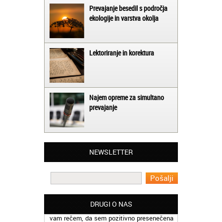
Prevajanje besedil s področja
ekologije in varstva okolja
Lektoriranje in korektura
Najem opreme za simultano
prevajanje
Matjaž iz Ajdovščine:
Lahko pohvalim vse zaposlene v Akademiji
Oxford, ker so resnično profesionalni in
prevajalske storitve opravljajo hitro in
NEWSLETTER
učinkoviti.
Martina iz Bleda:
Potrebovala sem prevajanje iz
madžarskega v slovenski jezik in lahko
vam rečem, da sem pozitivno presenečena
DRUGI O NAS
nad hitrostjo in kakovostjo storitve
prevajalcev Akademije Oxford.