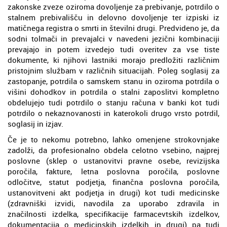
zakonske zveze oziroma dovoljenje za prebivanje, potrdilo o
stalnem prebivališču in delovno dovoljenje ter izpiski iz
matičnega registra o smrti in številni drugi. Predvideno je, da
sodni tolmači in prevajalci v navedeni jezični kombinaciji
prevajajo in potem izvedejo tudi overitev za vse tiste
dokumente, ki njihovi lastniki morajo predložiti različnim
pristojnim službam v različnih situacijah. Poleg soglasij za
zastopanje, potrdila o samskem stanu in oziroma potrdila o
višini dohodkov in potrdila o stalni zaposlitvi kompletno
obdelujejo tudi potrdilo o stanju računa v banki kot tudi
potrdilo o nekaznovanosti in katerokoli drugo vrsto potrdil,
soglasij in izjav.
Če je to nekomu potrebno, lahko omenjene strokovnjake
zadolži, da profesionalno obdela celotno vsebino, najprej
poslovne (sklep o ustanovitvi pravne osebe, revizijska
poročila, fakture, letna poslovna poročila, poslovne
odločitve, statut podjetja, finančna poslovna poročila,
ustanovitveni akt podjetja in drugi) kot tudi medicinske
(zdravniški izvidi, navodila za uporabo zdravila in
značilnosti izdelka, specifikacije farmacevtskih izdelkov,
dokumentacija o medicinskih izdelkih in drugi) pa tudi