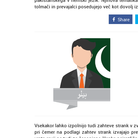
pakistanskega v nemški jezik. Njihova tematika 
tolmači in prevajalci posedujejo več kot dovolj i
Share
Vsekakor lahko izpolnijo tudi zahteve strank v z
pri čemer na podlagi zahtev strank izvajajo pre