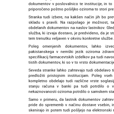
dokumentov v poslovalnico te institucije, in t
priporočeno poštno pošiljko oziroma to stori pre
Stranka tudi izbere, na kakšen način jih bo pre
skladu s pravili. Na razpolago je možnost, 
obdelanih dokumentov na naslov lastnikov. Glede 
služba, ki izvaja dostavo, je predvideno, da je s
tem trenutku veljaven v okviru konkretne službe.
Poleg omenjenih dokumentov, lahko izved
pakistanskega v nemški jezik oziroma zdravni
specifikacij farmacevtskih izdelkov pa tudi navo
tistih dokumentov, ki so v to vrsto dokumentacije
Seveda stranke lahko zahtevajo tudi obdelavo t
predložiti pristojnim institucijam. Poleg vseh
kompletno obdelajo tudi različne vrste soglasij
stanju računa v banki pa tudi potrdilo o v
nekaznovanosti oziroma potrdilo o samskem stan
Samo v primeru, da lastnik dokumentov zahte
pride do sprememb v načinu dostave vsebin, in 
skenirajo in potem tudi pošljejo na elektronski 