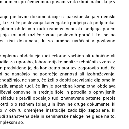
 primeru, pri čemer mora posameznik izbrati način, ki je v
anje poslovne dokumentacije iz pakistanskega v nemški
ki se tiče poslovanja kateregakoli podjetja ali podjetnika.
mpletno obdelamo tudi ustanovitveni akt podjetja potem
etja kot tudi različne vrste poslovnih poročil, kot so na
 vsi tisti dokumenti, ki so uradno uvrščeni v poslovno
kompletno obdelujejo tudi celotno vsebino ali tehnične ali
ilo za uporabo, laboratorijske analize tehničnih vzorcev,
 in predvideno je, da konkretno storitev zagotovijo tudi, če
ki se nanašajo na področje znanosti ali izobraževanja.
gažirajo, ne samo, če želijo dobiti prevajanje diplome in
ezik, ampak tudi, če jim je potrebna kompletna obdelava
ričeval osnovne in srednje šole in potrdila o opravljenih
 skladu s pravili obdelajo tudi znanstvene patente, prepis
potrdilo o rednem šolanju in številne druge dokumente, ki
o v okviru omenjene institucije zadolžijo zaposlene, ki
udi znanstvena dela in seminarske naloge, ne glede na to,
mpleksni so.