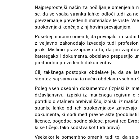
Najpreprostejši način za pošiljanje omenjenih m
se, da se vsaka stranka lahko odloči tudi za n
prevzemanje prevedenih materialov te vrste. Vseka
strokovnjaki končajo z njihovim prevajanjem.
Posebej moramo omeniti, da prevajalci in sodni
z veljavno zakonodajo izvedejo tudi profesio
jezik. Mislimo pravzaprav na to, da jim zagoto
kateregakoli dokumenta, obdelavo prepustijo u
predhodno prevedenih dokumentov.
Cilj takšnega postopka obdelave je, da se la
storitev, saj samo na ta način obdelana vsebina š
Poleg vseh osebnih dokumentov (izpiski iz mati
državljanstvu, izpiski iz matičnega registra o 
potrdilo o stalnem prebivališču, izpiski iz matičn
stranke lahko od teh strokovnjakov zahtevajo 
dokumenta, ki sodi med pravne akte (pooblastil
licence, pogodbe, sodne sklepe, pravni red Evrops
ki se tičejo, tako sodstva kot tudi prava).
Vsekakor je pomembno omeniti tudi to, da se od