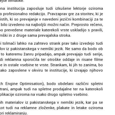
ejše tematike.
a institucija zaposluje tudi izkušene lektorje oziroma
 profesionalno redakcijo. Pravzaprav gre za storitev, ki je
istih, ki so prevajanje v navedeni jezični kombinaciji za te
 bilo izvedeno na najboljši možni način. Preprosto rečeno,
o prevedene materiale katerekoli vrste uskladijo s pravili,
nemški in z druge sama prevajalska stroka.
i tolmači lahko na zahtevo strank prav tako izvedejo tudi
lov iz pakistanskega v nemški jezik. Ne samo da bodo ob
a to kateremu žanru pripadajo, ampak prevajajo tudi serije,
di reklamna sporočila ter otroške oddaje in risane filme
in ostale vsebine te vrste. Strankam, ki jih to zanima, bo
ko zaposlene v okviru te institucije, ki izvajajo njihovo
ch Engine Optimisation), bodo obdelani različni spletni
trani, ampak tudi na spletne prodajalne ter na katerokoli
aplikacije oziroma na vsako drugo spletno vsebino.
h materialov iz pakistanskega v nemški jezik, kar pa se
kot tudi na reklamne zloženke, plakate in letake oziroma
pri reklamiranju.