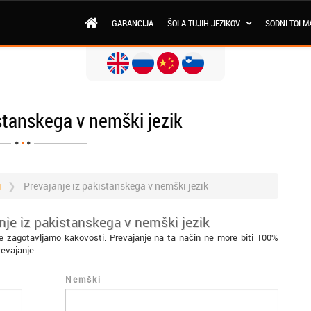
GARANCIJA
ŠOLA TUJIH JEZIKOV
SODNI TOLM
stanskega v nemški jezik
i
Prevajanje iz pakistanskega v nemški jezik
nje iz pakistanskega v nemški jezik
e zagotavljamo kakovosti. Prevajanje na ta način ne more biti 100%
revajanje.
Nemški