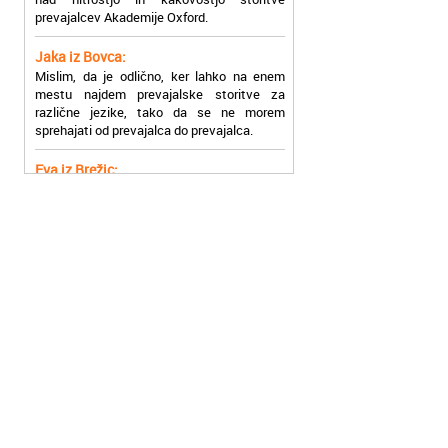
Jaka iz Bovca:
Mislim, da je odlično, ker lahko na enem
mestu najdem prevajalske storitve za
različne jezike, tako da se ne morem
sprehajati od prevajalca do prevajalca.
Eva iz Brežic:
Nujno sem potrebovala prevod v francoski
jezik, na spletu sem našla Oxford, jih
poklicala in v roku nekaj ur sem po
elektronski pošti prejela prevod. Resnično
so izjemni!
Zoran iz Velenja:
Uslužni, hitri in ljubeznivi, za njih imam
samo pohvalne besede!
Anja iz Višnje Gore:
Najboljše prevajalske storitve lahko najdete
prav v Akademiji Oxford! Vsaka čast!
Jure z Vrhnike:
Sodni tolmači iz Akademije Oxford so me