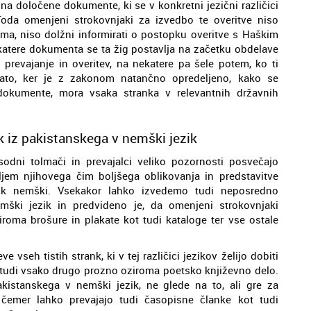
na določene dokumente, ki se v konkretni jezični različici
 Toda omenjeni strokovnjaki za izvedbo te overitve niso
ima, niso dolžni informirati o postopku overitve s Haškim
ekatere dokumenta se ta žig postavlja na začetku obdelave
prevajanje in overitev, na nekatere pa šele potem, ko ti
zato, ker je z zakonom natančno opredeljeno, kako se
dokumente, mora vsaka stranka v relevantnih državnih
k iz pakistanskega v nemški jezik
sodni tolmači in prevajalci veliko pozornosti posvečajo
iljem njihovega čim boljšega oblikovanja in predstavitve
ezik nemški. Vsekakor lahko izvedemo tudi neposredno
mški jezik in predvideno je, da omenjeni strokovnjaki
iroma brošure in plakate kot tudi kataloge ter vse ostale
vseh tistih strank, ki v tej različici jezikov želijo dobiti
a tudi vsako drugo prozno oziroma poetsko književno delo.
akistanskega v nemški jezik, ne glede na to, ali gre za
i čemer lahko prevajajo tudi časopisne članke kot tudi