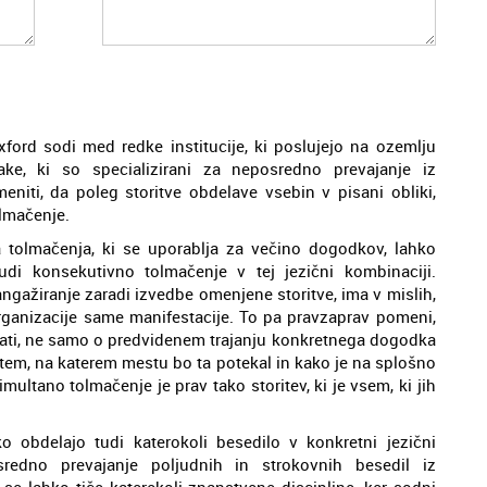
xford sodi med redke institucije, ki poslujejo na ozemlju
ake, ki so specializirani za neposredno prevajanje iz
eniti, da poleg storitve obdelave vsebin v pisani obliki,
olmačenje.
 tolmačenja, ki se uporablja za večino dogodkov, lahko
di konsekutivno tolmačenje v tej jezični kombinaciji.
gažiranje zaradi izvedbe omenjene storitve, ima v mislih,
organizacije same manifestacije. To pa pravzaprav pomeni,
ati, ne samo o predvidenem trajanju konkretnega dogodka
o tem, na katerem mestu bo ta potekal in kako je na splošno
ltano tolmačenje je prav tako storitev, ki je vsem, ki jih
o obdelajo tudi katerokoli besedilo v konkretni jezični
osredno prevajanje poljudnih in strokovnih besedil iz