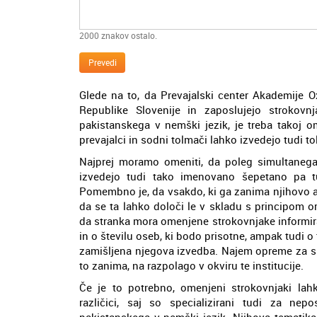
2000
znakov ostalo.
Prevedi
Glede na to, da Prevajalski center Akademije O
Republike Slovenije in zaposlujejo strokovnj
pakistanskega v nemški jezik, je treba takoj om
prevajalci in sodni tolmači lahko izvedejo tudi t
Najprej moramo omeniti, da poleg simultanega
izvedejo tudi tako imenovano šepetano pa tu
Pomembno je, da vsakdo, ki ga zanima njihovo an
da se ta lahko določi le v skladu s principom 
da stranka mora omenjene strokovnjake informir
in o številu oseb, ki bodo prisotne, ampak tudi 
zamišljena njegova izvedba. Najem opreme za simu
to zanima, na razpolago v okviru te institucije.
Če je to potrebno, omenjeni strokovnjaki lahk
različici, saj so specializirani tudi za nep