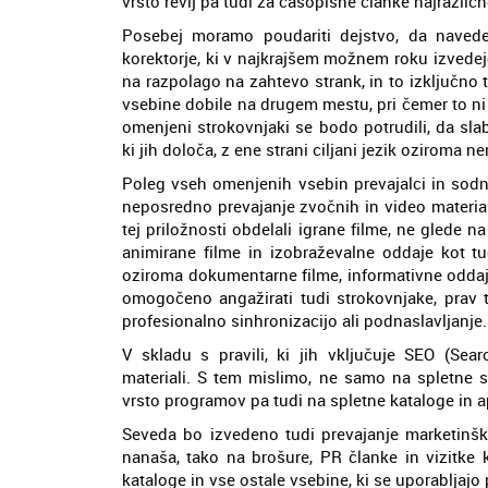
vrsto revij pa tudi za časopisne članke najrazličn
Posebej moramo poudariti dejstvo, da naveden
korektorje, ki v najkrajšem možnem roku izvedejo
na razpolago na zahtevo strank, in to izključno t
vsebine dobile na drugem mestu, pri čemer to ni
omenjeni strokovnjaki se bodo potrudili, da slab
ki jih določa, z ene strani ciljani jezik oziroma 
Poleg vseh omenjenih vsebin prevajalci in sodn
neposredno prevajanje zvočnih in video materia
tej priložnosti obdelali igrane filme, ne glede n
animirane filme in izobraževalne oddaje kot tu
oziroma dokumentarne filme, informativne oddaje 
omogočeno angažirati tudi strokovnjake, prav ta
profesionalno sinhronizacijo ali podnaslavljanje.
V skladu s pravili, ki jih vključuje SEO (Sear
materiali. S tem mislimo, ne samo na spletne s
vrsto programov pa tudi na spletne kataloge in 
Seveda bo izvedeno tudi prevajanje marketinški
nanaša, tako na brošure, PR članke in vizitke 
kataloge in vse ostale vsebine, ki se uporabljajo 