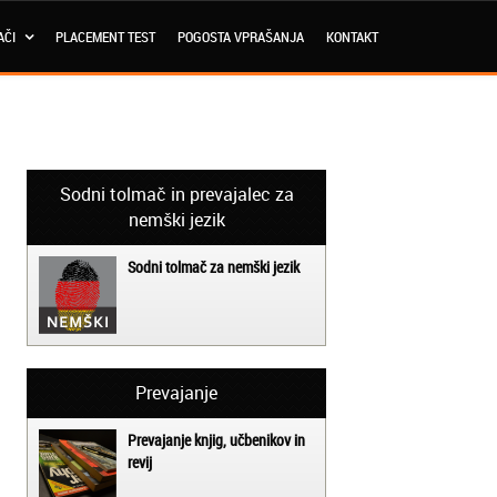
AČI
PLACEMENT TEST
POGOSTA VPRAŠANJA
KONTAKT
Sodni tolmač in prevajalec za
nemški jezik
Sodni tolmač za nemški jezik
Prevajanje
Prevajanje knjig, učbenikov in
revij