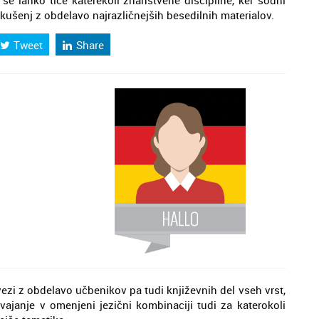
se lahko tiče katerekoli znanstvene discipline, ker sodni
zkušenj z obdelavo najrazličnejših besedilnih materialov.
Tweet
Share
vezi z obdelavo učbenikov pa tudi književnih del vseh vrst,
vajanje v omenjeni jezični kombinaciji tudi za katerokoli