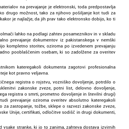
aterialov na prevajanje je elektronski, toda predpostavlja
eko drugo možnost, tako za njihovo pošiljanje kot tudi za
kor je najlažje, da jih prav tako elektronsko dobijo, ko ti
 tolmači lahko na podlagi zahtev posameznikov in v skladu
nalno prevajanje dokumentov iz pakistanskega v nemški
vijo kompletno storitev, oziroma po izvedenem prevajanju
radno pooblaščenim osebam, ki so zadolžene za overitev
stnikom kateregakoli dokumenta zagotovi profesionalna
teje kot pravno veljavna.
čnega registra o rojstvu, vozniško dovoljenje, potrdilo o
sklenitvi zakonske zveze, potni list, delovno dovoljenje,
ega registra o smrti, prometno dovoljenje in številni drugi)
tudi prevajanje oziroma overitev absolutno kateregakoli
o za zastopanje, tožbe, sklepe o razvezi zakonske zveze,
ke Unije, certifikati, odločitve sodišč in drugi dokumenti,
 vsake stranke, ki jo to zanima, zahteva dostava izvirnih