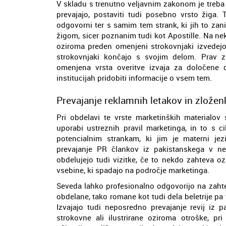
V skladu s trenutno veljavnim zakonom je treba 
prevajajo, postaviti tudi posebno vrsto žiga.
odgovorni ter s samim tem strank, ki jih to zan
žigom, sicer poznanim tudi kot Apostille. Na n
oziroma preden omenjeni strokovnjaki izvedejo 
strokovnjaki končajo s svojim delom. Prav 
omenjena vrsta overitve izvaja za določene 
institucijah pridobiti informacije o vsem tem.
Prevajanje reklamnih letakov in zložen
Pri obdelavi te vrste marketinških materialov 
uporabi ustreznih pravil marketinga, in to s c
potencialnim strankam, ki jim je materni j
prevajanje PR člankov iz pakistanskega v ne
obdelujejo tudi vizitke, če to nekdo zahteva oz
vsebine, ki spadajo na področje marketinga.
Seveda lahko profesionalno odgovorijo na zahteve 
obdelane, tako romane kot tudi dela beletrije p
Izvajajo tudi neposredno prevajanje revij iz p
strokovne ali ilustrirane oziroma otroške, pr