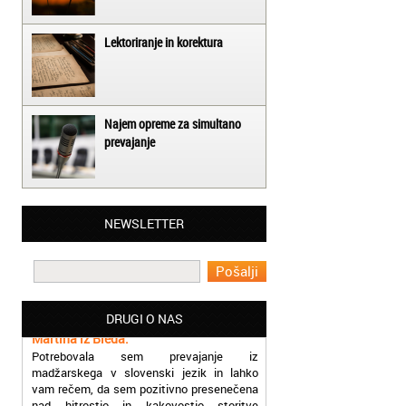
Lektoriranje in korektura
Najem opreme za simultano
prevajanje
Matjaž iz Ajdovščine:
NEWSLETTER
Lahko pohvalim vse zaposlene v Akademiji
Oxford, ker so resnično profesionalni in
prevajalske storitve opravljajo hitro in
učinkoviti.
Martina iz Bleda:
DRUGI O NAS
Potrebovala sem prevajanje iz
madžarskega v slovenski jezik in lahko
vam rečem, da sem pozitivno presenečena
nad hitrostjo in kakovostjo storitve
prevajalcev Akademije Oxford.