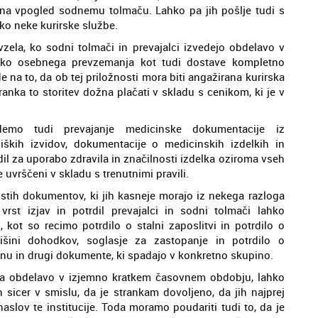
o na vpogled sodnemu tolmaču. Lahko pa jih pošlje tudi s
ko neke kurirske službe.
vzela, ko sodni tolmači in prevajalci izvedejo obdelavo v
tako osebnega prevzemanja kot tudi dostave kompletno
na to, da ob tej priložnosti mora biti angažirana kurirska
tranka to storitev dožna plačati v skladu s cenikom, ki je v
emo tudi prevajanje medicinske dokumentacije iz
ških izvidov, dokumentacije o medicinskih izdelkih in
dil za uporabo zdravila in značilnosti izdelka oziroma vseh
 uvrščeni v skladu s trenutnimi pravili.
istih dokumentov, ki jih kasneje morajo iz nekega razloga
 vrst izjav in potrdil prevajalci in sodni tolmači lahko
, kot so recimo potrdilo o stalni zaposlitvi in potrdilo o
išini dohodkov, soglasje za zastopanje in potrdilo o
u in drugi dokumente, ki spadajo v konkretno skupino.
va obdelavo v izjemno kratkem časovnem obdobju, lahko
sicer v smislu, da je strankam dovoljeno, da jih najprej
naslov te institucije. Toda moramo poudariti tudi to, da je