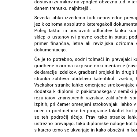
dostava izvirnikov na vpogled obvezna tudi v tem
danem trenutku najhitrejši.
Seveda lahko izvedemo tudi neposredno prevaj
jezik oziroma absolutno kateregakoli dokumenta, 
Poleg faktur in poslovnih odločitev lahko ko
sklep o ustanovitvi pravne osebe in statut podj
primer finančna, letna ali revizijska oziroma
dokumentacijo.
Če je to potrebno, sodni tolmači in prevajalci 
gradbene oziroma razpisne dokumentacije (navod
deklaracije izdelkov, gradbeni projekti in drugi)
stranka zahteva obdelavo katerihkoli vsebin, 
Vsekakor stranke lahko omenjene strokovnjake an
dodatka k diplomi iz pakistanskega v nemški j
rezultatov znanstvenih raziskav, zaključnih sp
izpitih, pri čemer omenjeni strokovnjaki lahko v
ocen in predmetnike ter programe fakultet kot 
se teh področij tičejo. Prav tako stranke lahk
ustrezno prevajajo, tako diplomske naloge kot t
s katero temo se ukvarjajo in kako obsežni in ko