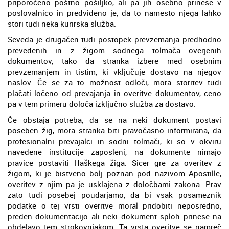
priporočeno poštno pošiljko, ali pa jih osebno prinese v
poslovalnico in predvideno je, da to namesto njega lahko
stori tudi neka kurirska služba.
Seveda je drugačen tudi postopek prevzemanja predhodno
prevedenih in z žigom sodnega tolmača overjenih
dokumentov, tako da stranka izbere med osebnim
prevzemanjem in tistim, ki vključuje dostavo na njegov
naslov. Če se za to možnost odloči, mora storitev tudi
plačati ločeno od prevajanja in overitve dokumentov, ceno
pa v tem primeru določa izključno služba za dostavo.
Če obstaja potreba, da se na neki dokument postavi
poseben žig, mora stranka biti pravočasno informirana, da
profesionalni prevajalci in sodni tolmači, ki so v okviru
navedene institucije zaposleni, na dokumente nimajo
pravice postaviti Haškega žiga. Sicer gre za overitev z
žigom, ki je bistveno bolj poznan pod nazivom Apostille,
overitev z njim pa je usklajena z določbami zakona. Prav
zato tudi posebej poudarjamo, da bi vsak posameznik
podatke o tej vrsti overitve moral pridobiti neposredno,
preden dokumentacijo ali neki dokument sploh prinese na
obdelavo tem strokovnjakom. Ta vrsta overitve se namreč