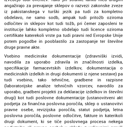
angažirajo za prevajanje sklepov o razvezi zakonske zveze
iz pakistanskega v turški jezik pa tudi za kompletno
obdelavo, ne samo sodb, ampak tudi pritožb oziroma
odločitev in sklepov kot tudi tožb, pri čemer zaposleni te
institucije lahko kompletno obdelajo tudi licence oziroma
certifikate katerekoli vrste pa tudi pravni red Evropske Unije
potem pogodbe in pooblastilo za zastopanje ter številne
druge pravne akte.
Vsebino medicinske dokumentacije (zdravniški izvidi,
navodila za uporabo zdravila in značilnosti izdelka,
specifikacije farmacevtskih izdelkov, dokumentacija o
medicinskih izdelkih in drugi dokumenti iz njene sestave) pa
tudi vsebino, tako tehnične, gradbene in razpisne
(laboratorijske analize tehničnih vzorcev, navodilo za
uporabo, gradbeni projekti za deklaracije izdelkov in številni
drugi) kot tudi poslovne dokumentacije (ustanovitveni akt
podjetja za finančna poslovna poročila, sklep o ustanovitvi
pravne osebe, revizijska poročila, statut podjetja, letna
poslovna poročila, poslovne odločitve, fakture in katerikoli
drugi dokument, ki se tiče poslovnega procesa nekega