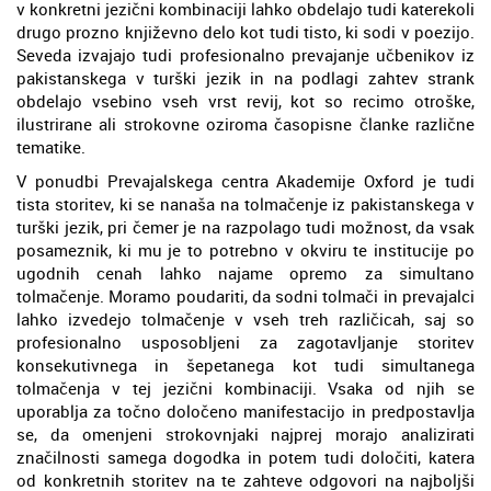
v konkretni jezični kombinaciji lahko obdelajo tudi katerekoli
drugo prozno književno delo kot tudi tisto, ki sodi v poezijo.
Seveda izvajajo tudi profesionalno prevajanje učbenikov iz
pakistanskega v turški jezik in na podlagi zahtev strank
obdelajo vsebino vseh vrst revij, kot so recimo otroške,
ilustrirane ali strokovne oziroma časopisne članke različne
tematike.
V ponudbi Prevajalskega centra Akademije Oxford je tudi
tista storitev, ki se nanaša na tolmačenje iz pakistanskega v
turški jezik, pri čemer je na razpolago tudi možnost, da vsak
posameznik, ki mu je to potrebno v okviru te institucije po
ugodnih cenah lahko najame opremo za simultano
tolmačenje. Moramo poudariti, da sodni tolmači in prevajalci
lahko izvedejo tolmačenje v vseh treh različicah, saj so
profesionalno usposobljeni za zagotavljanje storitev
konsekutivnega in šepetanega kot tudi simultanega
tolmačenja v tej jezični kombinaciji. Vsaka od njih se
uporablja za točno določeno manifestacijo in predpostavlja
se, da omenjeni strokovnjaki najprej morajo analizirati
značilnosti samega dogodka in potem tudi določiti, katera
od konkretnih storitev na te zahteve odgovori na najboljši