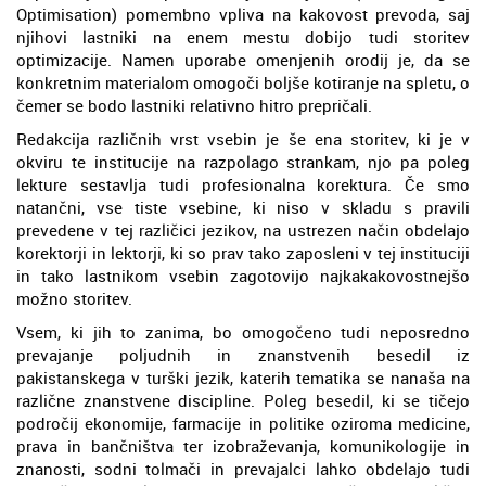
Optimisation) pomembno vpliva na kakovost prevoda, saj
njihovi lastniki na enem mestu dobijo tudi storitev
optimizacije. Namen uporabe omenjenih orodij je, da se
konkretnim materialom omogoči boljše kotiranje na spletu, o
čemer se bodo lastniki relativno hitro prepričali.
Redakcija različnih vrst vsebin je še ena storitev, ki je v
okviru te institucije na razpolago strankam, njo pa poleg
lekture sestavlja tudi profesionalna korektura. Če smo
natančni, vse tiste vsebine, ki niso v skladu s pravili
prevedene v tej različici jezikov, na ustrezen način obdelajo
korektorji in lektorji, ki so prav tako zaposleni v tej instituciji
in tako lastnikom vsebin zagotovijo najkakakovostnejšo
možno storitev.
Vsem, ki jih to zanima, bo omogočeno tudi neposredno
prevajanje poljudnih in znanstvenih besedil iz
pakistanskega v turški jezik, katerih tematika se nanaša na
različne znanstvene discipline. Poleg besedil, ki se tičejo
področij ekonomije, farmacije in politike oziroma medicine,
prava in bančništva ter izobraževanja, komunikologije in
znanosti, sodni tolmači in prevajalci lahko obdelajo tudi