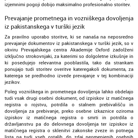
izjemnimi pogoji dobijo maksimalno profesionalno storitev.
Prevajanje prometnega in vozniškega dovoljenja
iz pakistanskega v turški jezik
Za pravilno uporabo storitve, ki se nanaša na neposredno
prevajanje dokumentov iz pakistanskega v turški jezik, so v
okviru Prevajalskega centra Akademije Oxford zadolženi
izključno strokovnjaki, za katerimi so dolgoletne izkušnje in
ki posedujejo relevantna pooblastila, tako da strankam
ponujajo tudi storitev overitve kateregakoli dokumenta, za
katerega se predhodno izvede prevajanje v tej kombinaciji
jezikov.
Poleg vozniškega in prometnega dovoljenja lahko obdelajo
tudi vsak drugi osebni dokument, od izpiskov iz matičnega
registra o rojstvu, potrdila o stalnem prebivališču in
dovoljenja za prebivanje, preko osebne izkaznice oziroma
izpiskov iz matičnega registra o smrti in potrdila o
državljanstvu pa do delovnega dovoljenja ter izpiskov iz
matičnega registra o sklenitvi zakonske zveze in potnega
lista pa tudi vseh ostalih, do zdaj neomenjenih osebnih