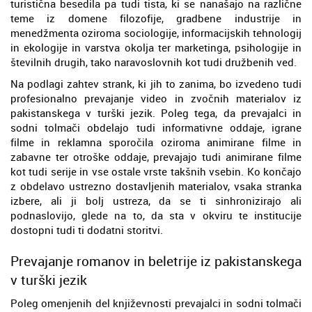
turistična besedila pa tudi tista, ki se nanašajo na različne
teme iz domene filozofije, gradbene industrije in
menedžmenta oziroma sociologije, informacijskih tehnologij
in ekologije in varstva okolja ter marketinga, psihologije in
številnih drugih, tako naravoslovnih kot tudi družbenih ved.
Na podlagi zahtev strank, ki jih to zanima, bo izvedeno tudi
profesionalno prevajanje video in zvočnih materialov iz
pakistanskega v turški jezik. Poleg tega, da prevajalci in
sodni tolmači obdelajo tudi informativne oddaje, igrane
filme in reklamna sporočila oziroma animirane filme in
zabavne ter otroške oddaje, prevajajo tudi animirane filme
kot tudi serije in vse ostale vrste takšnih vsebin. Ko končajo
z obdelavo ustrezno dostavljenih materialov, vsaka stranka
izbere, ali ji bolj ustreza, da se ti sinhronizirajo ali
podnaslovijo, glede na to, da sta v okviru te institucije
dostopni tudi ti dodatni storitvi.
Prevajanje romanov in beletrije iz pakistanskega
v turški jezik
Poleg omenjenih del književnosti prevajalci in sodni tolmači