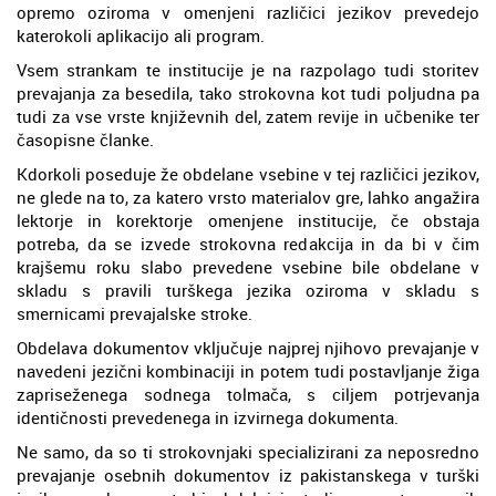
opremo oziroma v omenjeni različici jezikov prevedejo
katerokoli aplikacijo ali program.
Vsem strankam te institucije je na razpolago tudi storitev
prevajanja za besedila, tako strokovna kot tudi poljudna pa
tudi za vse vrste književnih del, zatem revije in učbenike ter
časopisne članke.
Kdorkoli poseduje že obdelane vsebine v tej različici jezikov,
ne glede na to, za katero vrsto materialov gre, lahko angažira
lektorje in korektorje omenjene institucije, če obstaja
potreba, da se izvede strokovna redakcija in da bi v čim
krajšemu roku slabo prevedene vsebine bile obdelane v
skladu s pravili turškega jezika oziroma v skladu s
smernicami prevajalske stroke.
Obdelava dokumentov vključuje najprej njihovo prevajanje v
navedeni jezični kombinaciji in potem tudi postavljanje žiga
zapriseženega sodnega tolmača, s ciljem potrjevanja
identičnosti prevedenega in izvirnega dokumenta.
Ne samo, da so ti strokovnjaki specializirani za neposredno
prevajanje osebnih dokumentov iz pakistanskega v turški