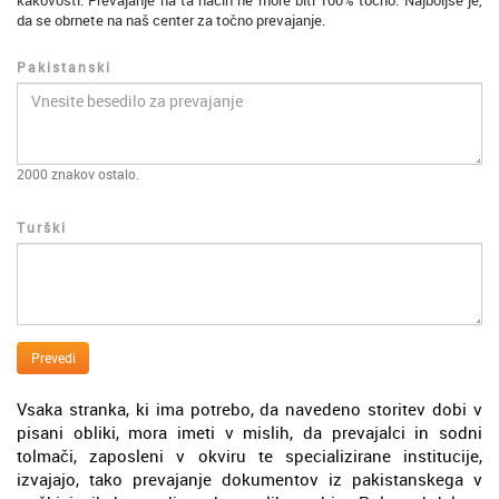
kakovosti. Prevajanje na ta način ne more biti 100% točno. Najboljše je,
da se obrnete na naš center za točno prevajanje.
Pakistanski
2000
znakov ostalo.
Turški
Prevedi
Vsaka stranka, ki ima potrebo, da navedeno storitev dobi v
pisani obliki, mora imeti v mislih, da prevajalci in sodni
tolmači, zaposleni v okviru te specializirane institucije,
izvajajo, tako prevajanje dokumentov iz pakistanskega v