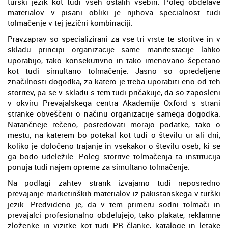
turški jezik kot tudi vseh ostalih vsebin. Poleg obdelave
materialov v pisani obliki je njihova specialnost tudi
tolmačenje v tej jezični kombinaciji.
Pravzaprav so specializirani za vse tri vrste te storitve in v
skladu principi organizacije same manifestacije lahko
uporabijo, tako konsekutivno in tako imenovano šepetano
kot tudi simultano tolmačenje. Jasno so opredeljene
značilnosti dogodka, za katero je treba uporabiti eno od teh
storitev, pa se v skladu s tem tudi pričakuje, da so zaposleni
v okviru Prevajalskega centra Akademije Oxford s strani
stranke obveščeni o načinu organizacije samega dogodka.
Natančneje rečeno, posredovati morajo podatke, tako o
mestu, na katerem bo potekal kot tudi o številu ur ali dni,
koliko je določeno trajanje in vsekakor o številu oseb, ki se
ga bodo udeležile. Poleg storitve tolmačenja ta institucija
ponuja tudi najem opreme za simultano tolmačenje.
Na podlagi zahtev strank izvajamo tudi neposredno
prevajanje marketinških materialov iz pakistanskega v turški
jezik. Predvideno je, da v tem primeru sodni tolmači in
prevajalci profesionalno obdelujejo, tako plakate, reklamne
zloženke in vizitke kot tudi PR članke, kataloge in letake