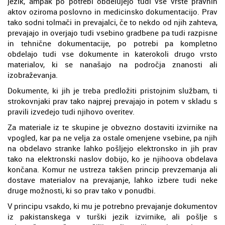
jezik, ampak po potrebi obdelujejo tudi vse vrste pravnih
aktov oziroma poslovno in medicinsko dokumentacijo. Prav
tako sodni tolmači in prevajalci, če to nekdo od njih zahteva,
prevajajo in overjajo tudi vsebino gradbene pa tudi razpisne
in tehnične dokumentacije, po potrebi pa kompletno
obdelajo tudi vse dokumente in katerokoli drugo vrsto
materialov, ki se nanašajo na področja znanosti ali
izobraževanja.
Dokumente, ki jih je treba predložiti pristojnim službam, ti
strokovnjaki prav tako najprej prevajajo in potem v skladu s
pravili izvedejo tudi njihovo overitev.
Za materiale iz te skupine je obvezno dostaviti izvirnike na
vpogled, kar pa ne velja za ostale omenjene vsebine, pa njih
na obdelavo stranke lahko pošljejo elektronsko in jih prav
tako na elektronski naslov dobijo, ko je njihoova obdelava
končana. Komur ne ustreza takšen princip prevzemanja ali
dostave materialov na prevajanje, lahko izbere tudi neke
druge možnosti, ki so prav tako v ponudbi.
V principu vsakdo, ki mu je potrebno prevajanje dokumentov
iz pakistanskega v turški jezik izvirnike, ali pošlje s