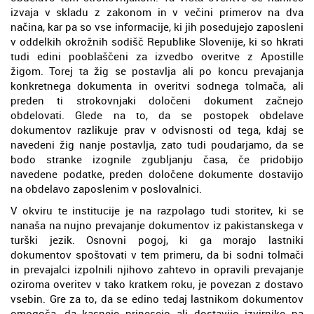
izvaja v skladu z zakonom in v večini primerov na dva
načina, kar pa so vse informacije, ki jih posedujejo zaposleni
v oddelkih okrožnih sodišč Republike Slovenije, ki so hkrati
tudi edini pooblaščeni za izvedbo overitve z Apostille
žigom. Torej ta žig se postavlja ali po koncu prevajanja
konkretnega dokumenta in overitvi sodnega tolmača, ali
preden ti strokovnjaki določeni dokument začnejo
obdelovati. Glede na to, da se postopek obdelave
dokumentov razlikuje prav v odvisnosti od tega, kdaj se
navedeni žig nanje postavlja, zato tudi poudarjamo, da se
bodo stranke izognile zgubljanju časa, če pridobijo
navedene podatke, preden določene dokumente dostavijo
na obdelavo zaposlenim v poslovalnici.
V okviru te institucije je na razpolago tudi storitev, ki se
nanaša na nujno prevajanje dokumentov iz pakistanskega v
turški jezik. Osnovni pogoj, ki ga morajo lastniki
dokumentov spoštovati v tem primeru, da bi sodni tolmači
in prevajalci izpolnili njihovo zahtevo in opravili prevajanje
oziroma overitev v tako kratkem roku, je povezan z dostavo
vsebin. Gre za to, da se edino tedaj lastnikom dokumentov
omogoča, da kasneje prinesejo ali dostavijo izvirnike na