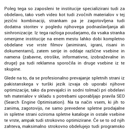
Poleg tega so zaposleni te institucije specializirani tudi za
obdelavo, tako vseh video kot tudi zvočnih materialov v tej
jezični kombinaciji, strankam pa je zagotovljena tudi
dodatna storitev v pogledu njihovega podnaslavljanja ali
sinhronizacije. Iz tega razloga poudarjamo, da vsaka stranka
omenjene institucije na enem mestu lahko dobi kompletno
obdelane vse vrste filmov (animirani, igrani, risani in
dokumentarni), zatem serije in oddaje različne vsebine in
namena (zabavne, otroške, informativne, izobraževalne in
druge) pa tudi reklamna sporočila in druge vsebine iz te
skupine.
Glede na to, da se profesionalno prevajanje spletnih strani iz
pakistanskega v turški jezik izvaja ob uporabi njihove
optimizacije, tako da prevajalci in sodni tolmači pri obdelavi
teh materialov v skladu s potrebami uporabljajo pravila SEO
(Search Engine Optimisation). Na ta način vsem, ki jih to
zanima, zagotovijo, ne samo prevedene spletne prodajalne
in spletne strani oziroma spletne kataloge in ostale vsebine
te vrste, ampak tudi strokovno optimizirane. Če se to od njih
zahteva, maksimalno strokovno obdelujejo tudi programsko