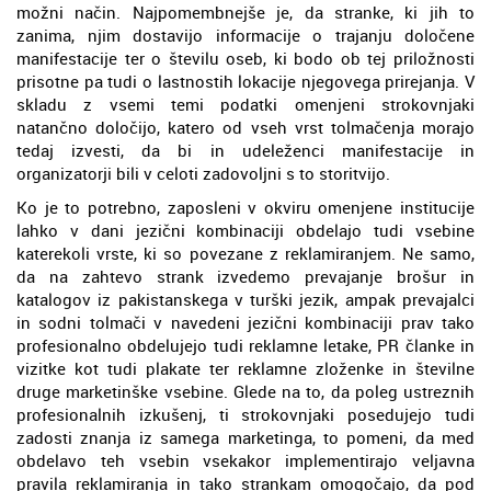
možni način. Najpomembnejše je, da stranke, ki jih to
zanima, njim dostavijo informacije o trajanju določene
manifestacije ter o številu oseb, ki bodo ob tej priložnosti
prisotne pa tudi o lastnostih lokacije njegovega prirejanja. V
skladu z vsemi temi podatki omenjeni strokovnjaki
natančno določijo, katero od vseh vrst tolmačenja morajo
tedaj izvesti, da bi in udeleženci manifestacije in
organizatorji bili v celoti zadovoljni s to storitvijo.
Ko je to potrebno, zaposleni v okviru omenjene institucije
lahko v dani jezični kombinaciji obdelajo tudi vsebine
katerekoli vrste, ki so povezane z reklamiranjem. Ne samo,
da na zahtevo strank izvedemo prevajanje brošur in
katalogov iz pakistanskega v turški jezik, ampak prevajalci
in sodni tolmači v navedeni jezični kombinaciji prav tako
profesionalno obdelujejo tudi reklamne letake, PR članke in
vizitke kot tudi plakate ter reklamne zloženke in številne
druge marketinške vsebine. Glede na to, da poleg ustreznih
profesionalnih izkušenj, ti strokovnjaki posedujejo tudi
zadosti znanja iz samega marketinga, to pomeni, da med
obdelavo teh vsebin vsekakor implementirajo veljavna
pravila reklamiranja in tako strankam omogočajo, da pod