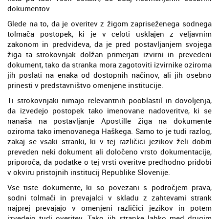
dokumentov.
Glede na to, da je overitev z žigom zapriseženega sodnega
tolmača postopek, ki je v celoti usklajen z veljavnim
zakonom in predvideva, da je pred postavljanjem svojega
žiga ta strokovnjak dolžan primerjati izvirni in prevedeni
dokument, tako da stranka mora zagotoviti izvirnike oziroma
jih poslati na enaka od dostopnih načinov, ali jih osebno
prinesti v predstavništvo omenjene institucije.
Ti strokovnjaki nimajo relevantnih pooblastil in dovoljenja,
da izvedejo postopek tako imenovane nadoveritve, ki se
nanaša na postavljanje Apostille žiga na dokumente
oziroma tako imenovanega Haškega. Samo to je tudi razlog,
zakaj se vsaki stranki, ki v tej različici jezikov želi dobiti
preveden neki dokument ali določeno vrsto dokumentacije,
priporoča, da podatke o tej vrsti overitve predhodno pridobi
v okviru pristojnih institucij Republike Slovenije.
Vse tiste dokumente, ki so povezani s področjem prava,
sodni tolmači in prevajalci v skladu z zahtevami strank
najprej prevajajo v omenjeni različici jezikov in potem
izvedejo tudi overitev. Tako jih stranke lahko med drugim