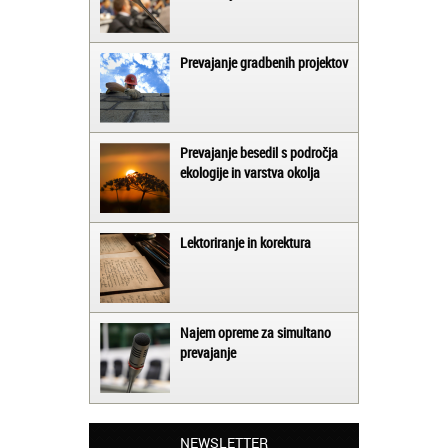
Prevajanje gradbenih projektov
Prevajanje besedil s področja
ekologije in varstva okolja
Lektoriranje in korektura
Najem opreme za simultano
prevajanje
Matjaž iz Ajdovščine:
Lahko pohvalim vse zaposlene v Akademiji
Oxford, ker so resnično profesionalni in
prevajalske storitve opravljajo hitro in
NEWSLETTER