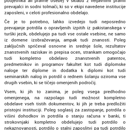
podjetnika ali pravne osebe) v skladu z veljavnimi pravili
prevajalci in sodni tolmači, ki so v ekipi navedene institucije
zaposleni, v celoti profesionalno obdelajo.
Če je to potrebno, lahko izvedejo tudi neposredno
prevajanje potrdila o opravljenih izpitih iz pakistanskega v
turški jezik, obdelujejo pa tudi vse ostale vsebine, ne samo
iz domene izobraževanja, ampak tudi znanosti. Poleg
zaključnih spričeval osnovne in srednje šole, rezultatov
znanstvenih raziskav in prepisa ocen, strankam omogočajo
tudi kompletno obdelavo znanstvenih patentov,
predmetnikov in programov fakultet kot tudi diplomske
naloge ter diplome in dodatka k diplomi kot tudi
seminarskih nalog in potrdil o rednem šolanju oziroma vse
drugih vsebin, ki se tičejo omenjenih področij.
Vsem, ki jih to zanima, je poleg vsega predhodno
omenjenega, na razpolago tudi možnost kompletno
obdelave vseh tistih dokumentov, ki jih je treba predložiti
pristojni instituciji. Poleg soglasij za zastopanje, potrdila o
višini dohodkov in potrdila o stanju računa v banki, ti
strokovnjaki kompletno obdelujejo tudi potrdilo o
nekaznovanosti, potrdilo o stalni zaposlitvi pa tudi potrdilo