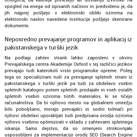
vpogled na enega od opisanih načinov in predvideno je, da
jih najprej pošljejo v elektronski obliki oziroma na
elektronski naslov navedene institucije pošljejo skenirane
dokumente.
Neposredno prevajanje programov in aplikacij iz
pakistanskega v turški jezik
Na podlagi zahtev strank lahko zaposleni v okviru
Prevajalskega centra Akademije Oxford v tej različici jezikov
prevajajo tudi katerokoli vrsto programske opreme. Poleg
tega so specializirani tudi za prevajanje spletnih strani iz
pakistanskega v turški jezik pa tudi za obdelavo vsebin
spletnih katalogov potem spletnih prodajaln in vseh ostalih
spletnih vsebin oziroma tistih materialov, ki se tičejo
računalništva. Da bi njihovo mesto na globalnem omrežju
bilo poboljšano, morajo prevajalci in sodni tolmači pri
njihovi obdelavi uporabljati tudi predpisana orodja oziroma
njihovo vsebino optimizirati v skladu z zahtevami spletnega
iskanja. Samo dejstvo, da so omenjeni strokovnjaki
usposobljeni za implementacijo orodij SEO (Search Engine