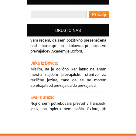
učinkoviti.
Martina iz Bleda:
Potrebovala sem prevajanje iz
madžarskega v slovenski jezik in lahko
DRUGI O NAS
vam rečem, da sem pozitivno presenečena
nad hitrostjo in kakovostjo storitve
prevajalcev Akademije Oxford.
Jaka iz Bovca:
Mislim, da je odlično, ker lahko na enem
mestu najdem prevajalske storitve za
različne jezike, tako da se ne morem
sprehajati od prevajalca do prevajalca.
Eva iz Brežic:
Nujno sem potrebovala prevod v francoski
jezik, na spletu sem našla Oxford, jih
poklicala in v roku nekaj ur sem po
elektronski pošti prejela prevod. Resnično
so izjemni!
Zoran iz Velenja:
Uslužni, hitri in ljubeznivi, za njih imam