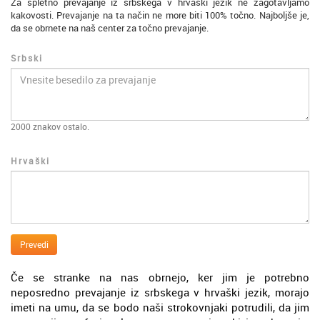
Za spletno prevajanje iz srbskega v hrvaški jezik ne zagotavljamo
kakovosti. Prevajanje na ta način ne more biti 100% točno. Najboljše je,
da se obrnete na naš center za točno prevajanje.
Srbski
2000
znakov ostalo.
Hrvaški
Prevedi
Če se stranke na nas obrnejo, ker jim je potrebno
neposredno prevajanje iz srbskega v hrvaški jezik, morajo
imeti na umu, da se bodo naši strokovnjaki potrudili, da jim