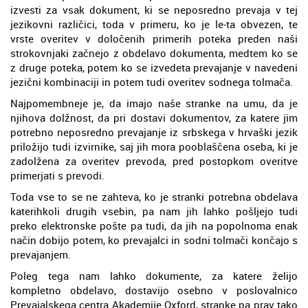
izvesti za vsak dokument, ki se neposredno prevaja v tej
jezikovni različici, toda v primeru, ko je le-ta obvezen, te
vrste overitev v določenih primerih poteka preden naši
strokovnjaki začnejo z obdelavo dokumenta, medtem ko se
z druge poteka, potem ko se izvedeta prevajanje v navedeni
jezični kombinaciji in potem tudi overitev sodnega tolmača.
Najpomembneje je, da imajo naše stranke na umu, da je
njihova dolžnost, da pri dostavi dokumentov, za katere jim
potrebno neposredno prevajanje iz srbskega v hrvaški jezik
priložijo tudi izvirnike, saj jih mora pooblaščena oseba, ki je
zadolžena za overitev prevoda, pred postopkom overitve
primerjati s prevodi.
Toda vse to se ne zahteva, ko je stranki potrebna obdelava
katerihkoli drugih vsebin, pa nam jih lahko pošljejo tudi
preko elektronske pošte pa tudi, da jih na popolnoma enak
način dobijo potem, ko prevajalci in sodni tolmači končajo s
prevajanjem.
Poleg tega nam lahko dokumente, za katere želijo
kompletno obdelavo, dostavijo osebno v poslovalnico
Prevajalskega centra Akademije Oxford, stranke pa prav tako