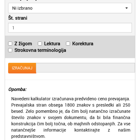
Ni izbrano
Št. strani
Z žigom
Lektura
Korektura
Strokovna terminologija
IZRAČUNAJ
Opomba:
Navedeni kalkulator izračunava predvideno ceno prevajanja.
Prevajalska stran obsega 1800 znakov s presledki ali 250
besed. Zelo pomembno je, da čim bolj natančno izračunate
število znakov v svojem dokumentu, da bi bila finančna
konstrukcija čim bolj točna, ob majhnih odstopanjih. Za vse
natančnejše informacije kontaktirajte z našim
predstavništvom.