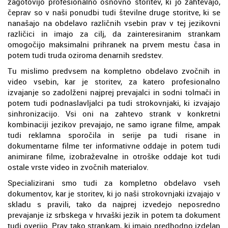
zagotovijo profesionalno osnovno storitev, ki jo zahtevajo,
čeprav so v naši ponudbi tudi številne druge storitve, ki se
nanašajo na obdelavo različnih vsebin prav v tej jezikovni
različici in imajo za cilj, da zainteresiranim strankam
omogočijo maksimalni prihranek na prvem mestu časa in
potem tudi truda oziroma denarnih sredstev.
Tu mislimo predvsem na kompletno obdelavo zvočnih in
video vsebin, kar je storitev, za katero profesionalno
izvajanje so zadolženi najprej prevajalci in sodni tolmači in
potem tudi podnaslavljalci pa tudi strokovnjaki, ki izvajajo
sinhronizacijo. Vsi oni na zahtevo strank v konkretni
kombinaciji jezikov prevajajo, ne samo igrane filme, ampak
tudi reklamna sporočila in serije pa tudi risane in
dokumentarne filme ter informativne oddaje in potem tudi
animirane filme, izobraževalne in otroške oddaje kot tudi
ostale vrste video in zvočnih materialov.
Specializirani smo tudi za kompletno obdelavo vseh
dokumentov, kar je storitev, ki jo naši strokovnjaki izvajajo v
skladu s pravili, tako da najprej izvedejo neposredno
prevajanje iz srbskega v hrvaški jezik in potem ta dokument
tudi overijo. Prav tako strankam, ki imajo predhodno izdelan