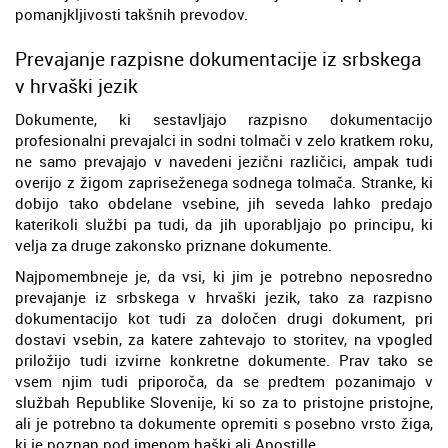
pomanjkljivosti takšnih prevodov.
Prevajanje razpisne dokumentacije iz srbskega
v hrvaški jezik
Dokumente, ki sestavljajo razpisno dokumentacijo
profesionalni prevajalci in sodni tolmači v zelo kratkem roku,
ne samo prevajajo v navedeni jezični različici, ampak tudi
overijo z žigom zapriseženega sodnega tolmača. Stranke, ki
dobijo tako obdelane vsebine, jih seveda lahko predajo
katerikoli službi pa tudi, da jih uporabljajo po principu, ki
velja za druge zakonsko priznane dokumente.
Najpomembneje je, da vsi, ki jim je potrebno neposredno
prevajanje iz srbskega v hrvaški jezik, tako za razpisno
dokumentacijo kot tudi za določen drugi dokument, pri
dostavi vsebin, za katere zahtevajo to storitev, na vpogled
priložijo tudi izvirne konkretne dokumente. Prav tako se
vsem njim tudi priporoča, da se predtem pozanimajo v
službah Republike Slovenije, ki so za to pristojne pristojne,
ali je potrebno ta dokumente opremiti s posebno vrsto žiga,
ki je poznan pod imenom haški ali Apostille.