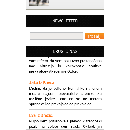
Matjaž iz Ajdovščine:
Lahko pohvalim vse zaposlene v Akademiji
Oxford, ker so resnično profesionalni in
prevajalske storitve opravljajo hitro in
NEWSLETTER
učinkoviti.
Martina iz Bleda:
Potrebovala sem prevajanje iz
madžarskega v slovenski jezik in lahko
DRUGI O NAS
vam rečem, da sem pozitivno presenečena
nad hitrostjo in kakovostjo storitve
prevajalcev Akademije Oxford.
Jaka iz Bovca:
Mislim, da je odlično, ker lahko na enem
mestu najdem prevajalske storitve za
različne jezike, tako da se ne morem
sprehajati od prevajalca do prevajalca.
Eva iz Brežic:
Nujno sem potrebovala prevod v francoski
jezik, na spletu sem našla Oxford, jih
poklicala in v roku nekaj ur sem po
elektronski pošti prejela prevod. Resnično