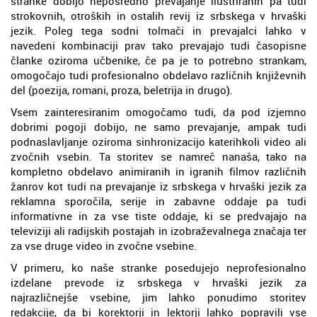
stranke dobijo neposredno prevajanje ilustriranih pa tudi
strokovnih, otroških in ostalih revij iz srbskega v hrvaški
jezik. Poleg tega sodni tolmači in prevajalci lahko v
navedeni kombinaciji prav tako prevajajo tudi časopisne
članke oziroma učbenike, če pa je to potrebno strankam,
omogočajo tudi profesionalno obdelavo različnih književnih
del (poezija, romani, proza, beletrija in drugo).
Vsem zainteresiranim omogočamo tudi, da pod izjemno
dobrimi pogoji dobijo, ne samo prevajanje, ampak tudi
podnaslavljanje oziroma sinhronizacijo katerihkoli video ali
zvočnih vsebin. Ta storitev se namreč nanaša, tako na
kompletno obdelavo animiranih in igranih filmov različnih
žanrov kot tudi na prevajanje iz srbskega v hrvaški jezik za
reklamna sporočila, serije in zabavne oddaje pa tudi
informativne in za vse tiste oddaje, ki se predvajajo na
televiziji ali radijskih postajah in izobraževalnega značaja ter
za vse druge video in zvočne vsebine.
V primeru, ko naše stranke posedujejo neprofesionalno
izdelane prevode iz srbskega v hrvaški jezik za
najrazličnejše vsebine, jim lahko ponudimo storitev
redakcije, da bi korektorji in lektorji lahko popravili vse