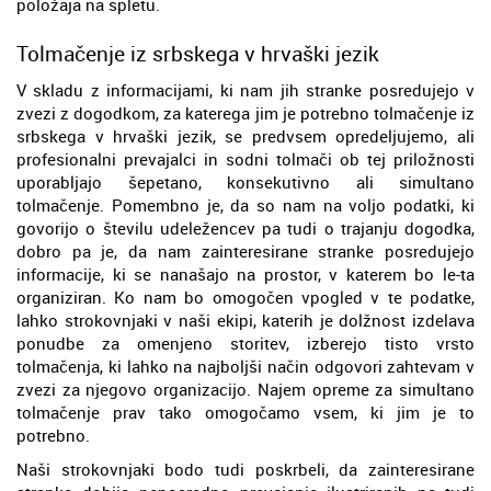
položaja na spletu.
Tolmačenje iz srbskega v hrvaški jezik
V skladu z informacijami, ki nam jih stranke posredujejo v
zvezi z dogodkom, za katerega jim je potrebno tolmačenje iz
srbskega v hrvaški jezik, se predvsem opredeljujemo, ali
profesionalni prevajalci in sodni tolmači ob tej priložnosti
uporabljajo šepetano, konsekutivno ali simultano
tolmačenje. Pomembno je, da so nam na voljo podatki, ki
govorijo o številu udeležencev pa tudi o trajanju dogodka,
dobro pa je, da nam zainteresirane stranke posredujejo
informacije, ki se nanašajo na prostor, v katerem bo le-ta
organiziran. Ko nam bo omogočen vpogled v te podatke,
lahko strokovnjaki v naši ekipi, katerih je dolžnost izdelava
ponudbe za omenjeno storitev, izberejo tisto vrsto
tolmačenja, ki lahko na najboljši način odgovori zahtevam v
zvezi za njegovo organizacijo. Najem opreme za simultano
tolmačenje prav tako omogočamo vsem, ki jim je to
potrebno.
Naši strokovnjaki bodo tudi poskrbeli, da zainteresirane