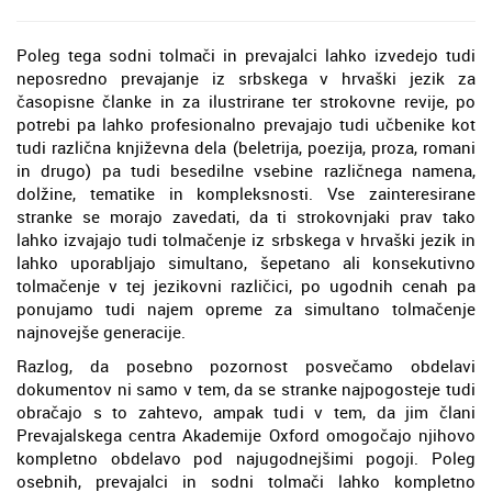
Poleg tega sodni tolmači in prevajalci lahko izvedejo tudi
neposredno prevajanje iz srbskega v hrvaški jezik za
časopisne članke in za ilustrirane ter strokovne revije, po
potrebi pa lahko profesionalno prevajajo tudi učbenike kot
tudi različna književna dela (beletrija, poezija, proza, romani
in drugo) pa tudi besedilne vsebine različnega namena,
dolžine, tematike in kompleksnosti. Vse zainteresirane
stranke se morajo zavedati, da ti strokovnjaki prav tako
lahko izvajajo tudi tolmačenje iz srbskega v hrvaški jezik in
lahko uporabljajo simultano, šepetano ali konsekutivno
tolmačenje v tej jezikovni različici, po ugodnih cenah pa
ponujamo tudi najem opreme za simultano tolmačenje
najnovejše generacije.
Razlog, da posebno pozornost posvečamo obdelavi
dokumentov ni samo v tem, da se stranke najpogosteje tudi
obračajo s to zahtevo, ampak tudi v tem, da jim člani
Prevajalskega centra Akademije Oxford omogočajo njihovo
kompletno obdelavo pod najugodnejšimi pogoji. Poleg
osebnih, prevajalci in sodni tolmači lahko kompletno