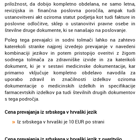
priložnost, da dobijo kompletno obdelana, ne samo letna,
revizijska in finančna poslovna poročila, ampak tudi
ustanovitveni akt oziroma statut podjetja kot tudi fakture in
poslovne odločitve, sklep o ustanovitvi pravne osebe in
številne druge dokumente, ki se nanašajo na poslovanje.
Poleg tega prevajalci in sodni tolmači lahko na zahtevo
katerekoli stranke najprej izvedejo prevajanje v navedeni
kombinaciji jezikov in potem pristopijo overitvi z žigom
sodnega tolmača za zdravniške izvide in za katerikoli
dokument, ki je v sestavi medicinske dokumentacije, kar
primarno vključuje kompletno obdelavo navodila za
uporabo zdravil in značilnosti izdelkov oziroma
dokumentacije o medicinskih izdelkih in specifikacije
farmacevtskih izdelkov pa tudi številnih drugih dokumentov
s tega področja.
Cena prevajanja iz srbskega v hrvaški jezik
Iz srbskega v hrvaški je 10 EUR po strani
Cena prevajanja iz srbskega v hrvaški jezik z overitvijo