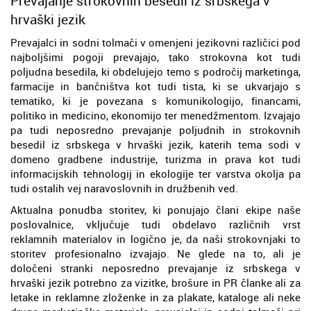
Prevajanje strokovnih besedil iz srbskega v
hrvaški jezik
Prevajalci in sodni tolmači v omenjeni jezikovni različici pod
najboljšimi pogoji prevajajo, tako strokovna kot tudi
poljudna besedila, ki obdelujejo temo s področij marketinga,
farmacije in bančništva kot tudi tista, ki se ukvarjajo s
tematiko, ki je povezana s komunikologijo, financami,
politiko in medicino, ekonomijo ter menedžmentom. Izvajajo
pa tudi neposredno prevajanje poljudnih in strokovnih
besedil iz srbskega v hrvaški jezik, katerih tema sodi v
domeno gradbene industrije, turizma in prava kot tudi
informacijskih tehnologij in ekologije ter varstva okolja pa
tudi ostalih vej naravoslovnih in družbenih ved.
Aktualna ponudba storitev, ki ponujajo člani ekipe naše
poslovalnice, vključuje tudi obdelavo različnih vrst
reklamnih materialov in logično je, da naši strokovnjaki to
storitev profesionalno izvajajo. Ne glede na to, ali je
določeni stranki neposredno prevajanje iz srbskega v
hrvaški jezik potrebno za vizitke, brošure in PR članke ali za
letake in reklamne zloženke in za plakate, kataloge ali neke