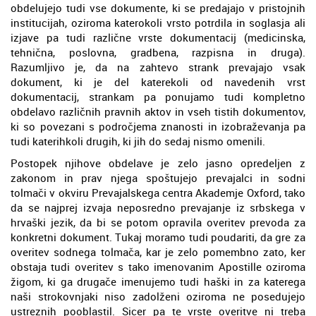
obdelujejo tudi vse dokumente, ki se predajajo v pristojnih
institucijah, oziroma katerokoli vrsto potrdila in soglasja ali
izjave pa tudi različne vrste dokumentacij (medicinska,
tehnična, poslovna, gradbena, razpisna in druga).
Razumljivo je, da na zahtevo strank prevajajo vsak
dokument, ki je del katerekoli od navedenih vrst
dokumentacij, strankam pa ponujamo tudi kompletno
obdelavo različnih pravnih aktov in vseh tistih dokumentov,
ki so povezani s področjema znanosti in izobraževanja pa
tudi katerihkoli drugih, ki jih do sedaj nismo omenili.
Postopek njihove obdelave je zelo jasno opredeljen z
zakonom in prav njega spoštujejo prevajalci in sodni
tolmači v okviru Prevajalskega centra Akademje Oxford, tako
da se najprej izvaja neposredno prevajanje iz srbskega v
hrvaški jezik, da bi se potom opravila overitev prevoda za
konkretni dokument. Tukaj moramo tudi poudariti, da gre za
overitev sodnega tolmača, kar je zelo pomembno zato, ker
obstaja tudi overitev s tako imenovanim Apostille oziroma
žigom, ki ga drugače imenujemo tudi haški in za katerega
naši strokovnjaki niso zadolženi oziroma ne posedujejo
ustreznih pooblastil. Sicer pa te vrste overitve ni treba