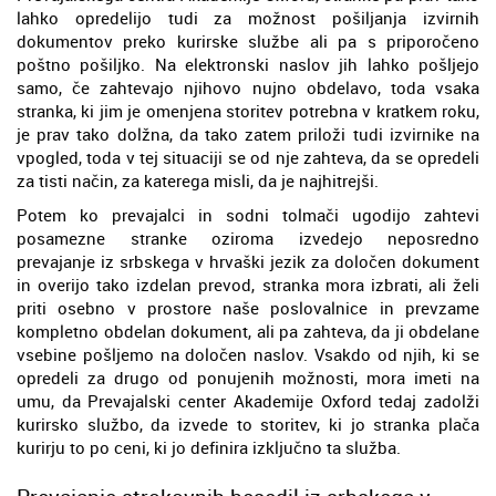
lahko opredelijo tudi za možnost pošiljanja izvirnih
dokumentov preko kurirske službe ali pa s priporočeno
poštno pošiljko. Na elektronski naslov jih lahko pošljejo
samo, če zahtevajo njihovo nujno obdelavo, toda vsaka
stranka, ki jim je omenjena storitev potrebna v kratkem roku,
je prav tako dolžna, da tako zatem priloži tudi izvirnike na
vpogled, toda v tej situaciji se od nje zahteva, da se opredeli
za tisti način, za katerega misli, da je najhitrejši.
Potem ko prevajalci in sodni tolmači ugodijo zahtevi
posamezne stranke oziroma izvedejo neposredno
prevajanje iz srbskega v hrvaški jezik za določen dokument
in overijo tako izdelan prevod, stranka mora izbrati, ali želi
priti osebno v prostore naše poslovalnice in prevzame
kompletno obdelan dokument, ali pa zahteva, da ji obdelane
vsebine pošljemo na določen naslov. Vsakdo od njih, ki se
opredeli za drugo od ponujenih možnosti, mora imeti na
umu, da Prevajalski center Akademije Oxford tedaj zadolži
kurirsko službo, da izvede to storitev, ki jo stranka plača
kurirju to po ceni, ki jo definira izključno ta služba.