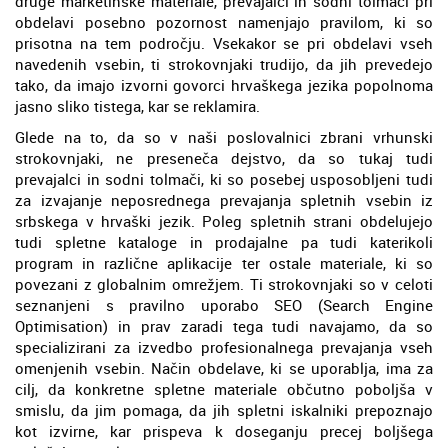
druge marketinške materiale, prevajalci in sodni tolmači pri
obdelavi posebno pozornost namenjajo pravilom, ki so
prisotna na tem področju. Vsekakor se pri obdelavi vseh
navedenih vsebin, ti strokovnjaki trudijo, da jih prevedejo
tako, da imajo izvorni govorci hrvaškega jezika popolnoma
jasno sliko tistega, kar se reklamira.
Glede na to, da so v naši poslovalnici zbrani vrhunski
strokovnjaki, ne preseneča dejstvo, da so tukaj tudi
prevajalci in sodni tolmači, ki so posebej usposobljeni tudi
za izvajanje neposrednega prevajanja spletnih vsebin iz
srbskega v hrvaški jezik. Poleg spletnih strani obdelujejo
tudi spletne kataloge in prodajalne pa tudi katerikoli
program in različne aplikacije ter ostale materiale, ki so
povezani z globalnim omrežjem. Ti strokovnjaki so v celoti
seznanjeni s pravilno uporabo SEO (Search Engine
Optimisation) in prav zaradi tega tudi navajamo, da so
specializirani za izvedbo profesionalnega prevajanja vseh
omenjenih vsebin. Način obdelave, ki se uporablja, ima za
cilj, da konkretne spletne materiale občutno poboljša v
smislu, da jim pomaga, da jih spletni iskalniki prepoznajo
kot izvirne, kar prispeva k doseganju precej boljšega