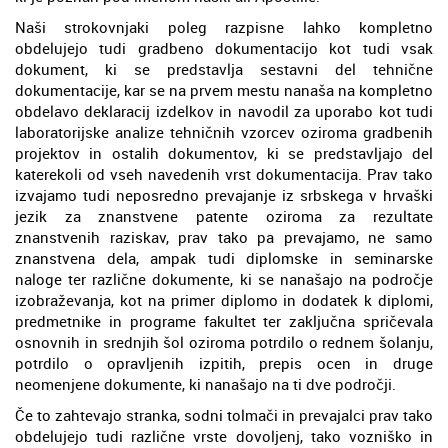
Naši strokovnjaki poleg razpisne lahko kompletno
obdelujejo tudi gradbeno dokumentacijo kot tudi vsak
dokument, ki se predstavlja sestavni del tehnične
dokumentacije, kar se na prvem mestu nanaša na kompletno
obdelavo deklaracij izdelkov in navodil za uporabo kot tudi
laboratorijske analize tehničnih vzorcev oziroma gradbenih
projektov in ostalih dokumentov, ki se predstavljajo del
katerekoli od vseh navedenih vrst dokumentacija. Prav tako
izvajamo tudi neposredno prevajanje iz srbskega v hrvaški
jezik za znanstvene patente oziroma za rezultate
znanstvenih raziskav, prav tako pa prevajamo, ne samo
znanstvena dela, ampak tudi diplomske in seminarske
naloge ter različne dokumente, ki se nanašajo na področje
izobraževanja, kot na primer diplomo in dodatek k diplomi,
predmetnike in programe fakultet ter zaključna spričevala
osnovnih in srednjih šol oziroma potrdilo o rednem šolanju,
potrdilo o opravljenih izpitih, prepis ocen in druge
neomenjene dokumente, ki nanašajo na ti dve področji.
Če to zahtevajo stranka, sodni tolmači in prevajalci prav tako
obdelujejo tudi različne vrste dovoljenj, tako vozniško in