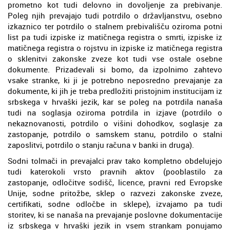
prometno kot tudi delovno in dovoljenje za prebivanje.
Poleg njih prevajajo tudi potrdilo o državljanstvu, osebno
izkaznico ter potrdilo o stalnem prebivališču oziroma potni
list pa tudi izpiske iz matičnega registra o smrti, izpiske iz
matičnega registra o rojstvu in izpiske iz matičnega registra
o sklenitvi zakonske zveze kot tudi vse ostale osebne
dokumente. Prizadevali si bomo, da izpolnimo zahtevo
vsake stranke, ki ji je potrebno neposredno prevajanje za
dokumente, ki jih je treba predložiti pristojnim institucijam iz
srbskega v hrvaški jezik, kar se poleg na potrdila nanaša
tudi na soglasja oziroma potrdila in izjave (potrdilo o
nekaznovanosti, potrdilo o višini dohodkov, soglasje za
zastopanje, potrdilo o samskem stanu, potrdilo o stalni
zaposlitvi, potrdilo o stanju računa v banki in druga).
Sodni tolmači in prevajalci prav tako kompletno obdelujejo
tudi katerokoli vrsto pravnih aktov (pooblastilo za
zastopanje, odločitve sodišč, licence, pravni red Evropske
Unije, sodne pritožbe, sklep o razvezi zakonske zveze,
certifikati, sodne odločbe in sklepe), izvajamo pa tudi
storitev, ki se nanaša na prevajanje poslovne dokumentacije
iz srbskega v hrvaški jezik in vsem strankam ponujamo