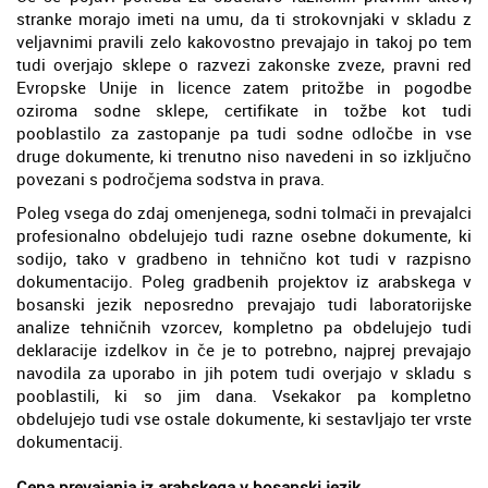
stranke morajo imeti na umu, da ti strokovnjaki v skladu z
veljavnimi pravili zelo kakovostno prevajajo in takoj po tem
tudi overjajo sklepe o razvezi zakonske zveze, pravni red
Evropske Unije in licence zatem pritožbe in pogodbe
oziroma sodne sklepe, certifikate in tožbe kot tudi
pooblastilo za zastopanje pa tudi sodne odločbe in vse
druge dokumente, ki trenutno niso navedeni in so izključno
povezani s področjema sodstva in prava.
Poleg vsega do zdaj omenjenega, sodni tolmači in prevajalci
profesionalno obdelujejo tudi razne osebne dokumente, ki
sodijo, tako v gradbeno in tehnično kot tudi v razpisno
dokumentacijo. Poleg gradbenih projektov iz arabskega v
bosanski jezik neposredno prevajajo tudi laboratorijske
analize tehničnih vzorcev, kompletno pa obdelujejo tudi
deklaracije izdelkov in če je to potrebno, najprej prevajajo
navodila za uporabo in jih potem tudi overjajo v skladu s
pooblastili, ki so jim dana. Vsekakor pa kompletno
obdelujejo tudi vse ostale dokumente, ki sestavljajo ter vrste
dokumentacij.
Cena prevajanja iz arabskega v bosanski jezik