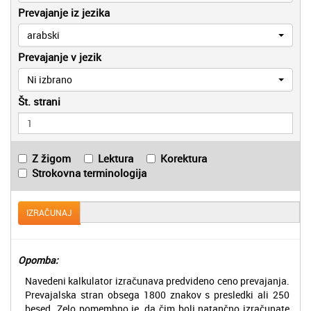
Prevajanje iz jezika
arabski
Prevajanje v jezik
Ni izbrano
Št. strani
Z žigom
Lektura
Korektura
Strokovna terminologija
IZRAČUNAJ
Opomba:
Navedeni kalkulator izračunava predvideno ceno prevajanja.
Prevajalska stran obsega 1800 znakov s presledki ali 250
besed. Zelo pomembno je, da čim bolj natančno izračunate