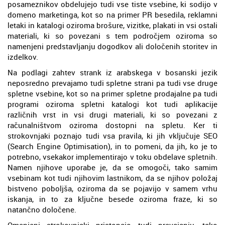
posameznikov obdelujejo tudi vse tiste vsebine, ki sodijo v
domeno marketinga, kot so na primer PR besedila, reklamni
letaki in katalogi oziroma brošure, vizitke, plakati in vsi ostali
materiali, ki so povezani s tem področjem oziroma so
namenjeni predstavljanju dogodkov ali določenih storitev in
izdelkov.
Na podlagi zahtev strank iz arabskega v bosanski jezik
neposredno prevajamo tudi spletne strani pa tudi vse druge
spletne vsebine, kot so na primer spletne prodajalne pa tudi
programi oziroma spletni katalogi kot tudi aplikacije
različnih vrst in vsi drugi materiali, ki so povezani z
računalništvom oziroma dostopni na spletu. Ker ti
strokovnjaki poznajo tudi vsa pravila, ki jih vključuje SEO
(Search Engine Optimisation), in to pomeni, da jih, ko je to
potrebno, vsekakor implementirajo v toku obdelave spletnih.
Namen njihove uporabe je, da se omogoči, tako samim
vsebinam kot tudi njihovim lastnikom, da se njihov položaj
bistveno poboljša, oziroma da se pojavijo v samem vrhu
iskanja, in to za ključne besede oziroma fraze, ki so
natančno določene.
Omenjeni strokovnjaki pristopajo tudi prevajanju, tako