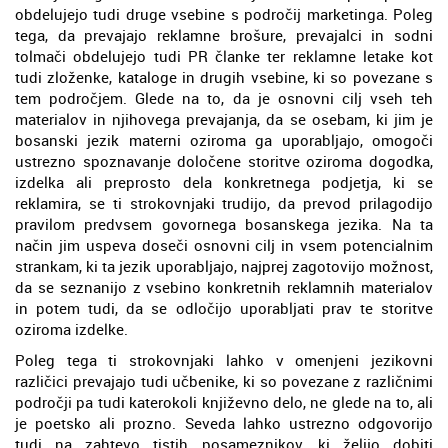
obdelujejo tudi druge vsebine s področij marketinga. Poleg
tega, da prevajajo reklamne brošure, prevajalci in sodni
tolmači obdelujejo tudi PR članke ter reklamne letake kot
tudi zloženke, kataloge in drugih vsebine, ki so povezane s
tem področjem. Glede na to, da je osnovni cilj vseh teh
materialov in njihovega prevajanja, da se osebam, ki jim je
bosanski jezik materni oziroma ga uporabljajo, omogoči
ustrezno spoznavanje določene storitve oziroma dogodka,
izdelka ali preprosto dela konkretnega podjetja, ki se
reklamira, se ti strokovnjaki trudijo, da prevod prilagodijo
pravilom predvsem govornega bosanskega jezika. Na ta
način jim uspeva doseči osnovni cilj in vsem potencialnim
strankam, ki ta jezik uporabljajo, najprej zagotovijo možnost,
da se seznanijo z vsebino konkretnih reklamnih materialov
in potem tudi, da se odločijo uporabljati prav te storitve
oziroma izdelke.
Poleg tega ti strokovnjaki lahko v omenjeni jezikovni
različici prevajajo tudi učbenike, ki so povezane z različnimi
področji pa tudi katerokoli književno delo, ne glede na to, ali
je poetsko ali prozno. Seveda lahko ustrezno odgovorijo
tudi na zahtevo tistih posameznikov, ki želijo dobiti