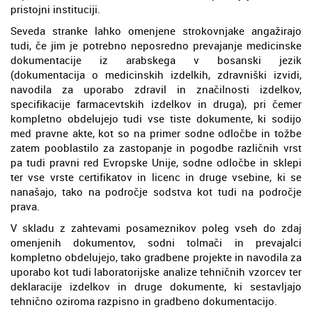
pristojni instituciji.
Seveda stranke lahko omenjene strokovnjake angažirajo
tudi, če jim je potrebno neposredno prevajanje medicinske
dokumentacije iz arabskega v bosanski jezik
(dokumentacija o medicinskih izdelkih, zdravniški izvidi,
navodila za uporabo zdravil in značilnosti izdelkov,
specifikacije farmacevtskih izdelkov in druga), pri čemer
kompletno obdelujejo tudi vse tiste dokumente, ki sodijo
med pravne akte, kot so na primer sodne odločbe in tožbe
zatem pooblastilo za zastopanje in pogodbe različnih vrst
pa tudi pravni red Evropske Unije, sodne odločbe in sklepi
ter vse vrste certifikatov in licenc in druge vsebine, ki se
nanašajo, tako na področje sodstva kot tudi na področje
prava.
V skladu z zahtevami posameznikov poleg vseh do zdaj
omenjenih dokumentov, sodni tolmači in prevajalci
kompletno obdelujejo, tako gradbene projekte in navodila za
uporabo kot tudi laboratorijske analize tehničnih vzorcev ter
deklaracije izdelkov in druge dokumente, ki sestavljajo
tehnično oziroma razpisno in gradbeno dokumentacijo.