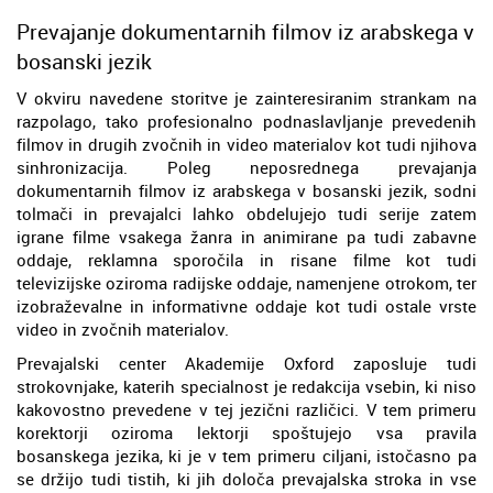
Prevajanje dokumentarnih filmov iz arabskega v
bosanski jezik
V okviru navedene storitve je zainteresiranim strankam na
razpolago, tako profesionalno podnaslavljanje prevedenih
filmov in drugih zvočnih in video materialov kot tudi njihova
sinhronizacija. Poleg neposrednega prevajanja
dokumentarnih filmov iz arabskega v bosanski jezik, sodni
tolmači in prevajalci lahko obdelujejo tudi serije zatem
igrane filme vsakega žanra in animirane pa tudi zabavne
oddaje, reklamna sporočila in risane filme kot tudi
televizijske oziroma radijske oddaje, namenjene otrokom, ter
izobraževalne in informativne oddaje kot tudi ostale vrste
video in zvočnih materialov.
Prevajalski center Akademije Oxford zaposluje tudi
strokovnjake, katerih specialnost je redakcija vsebin, ki niso
kakovostno prevedene v tej jezični različici. V tem primeru
korektorji oziroma lektorji spoštujejo vsa pravila
bosanskega jezika, ki je v tem primeru ciljani, istočasno pa
se držijo tudi tistih, ki jih določa prevajalska stroka in vse