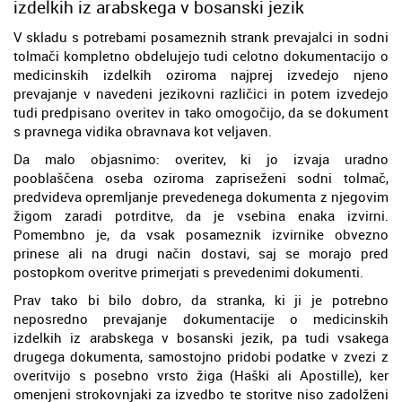
izdelkih iz arabskega v bosanski jezik
V skladu s potrebami posameznih strank prevajalci in sodni
tolmači kompletno obdelujejo tudi celotno dokumentacijo o
medicinskih izdelkih oziroma najprej izvedejo njeno
prevajanje v navedeni jezikovni različici in potem izvedejo
tudi predpisano overitev in tako omogočijo, da se dokument
s pravnega vidika obravnava kot veljaven.
Da malo objasnimo: overitev, ki jo izvaja uradno
pooblaščena oseba oziroma zapriseženi sodni tolmač,
predvideva opremljanje prevedenega dokumenta z njegovim
žigom zaradi potrditve, da je vsebina enaka izvirni.
Pomembno je, da vsak posameznik izvirnike obvezno
prinese ali na drugi način dostavi, saj se morajo pred
postopkom overitve primerjati s prevedenimi dokumenti.
Prav tako bi bilo dobro, da stranka, ki ji je potrebno
neposredno prevajanje dokumentacije o medicinskih
izdelkih iz arabskega v bosanski jezik, pa tudi vsakega
drugega dokumenta, samostojno pridobi podatke v zvezi z
overitvijo s posebno vrsto žiga (Haški ali Apostille), ker
omenjeni strokovnjaki za izvedbo te storitve niso zadolženi