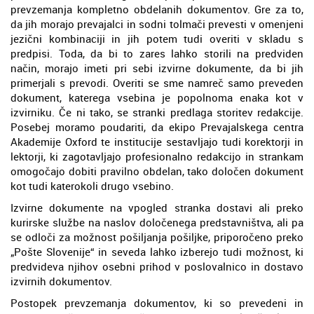
prevzemanja kompletno obdelanih dokumentov. Gre za to,
da jih morajo prevajalci in sodni tolmači prevesti v omenjeni
jezični kombinaciji in jih potem tudi overiti v skladu s
predpisi. Toda, da bi to zares lahko storili na predviden
način, morajo imeti pri sebi izvirne dokumente, da bi jih
primerjali s prevodi. Overiti se sme namreč samo preveden
dokument, katerega vsebina je popolnoma enaka kot v
izvirniku. Če ni tako, se stranki predlaga storitev redakcije.
Posebej moramo poudariti, da ekipo Prevajalskega centra
Akademije Oxford te institucije sestavljajo tudi korektorji in
lektorji, ki zagotavljajo profesionalno redakcijo in strankam
omogočajo dobiti pravilno obdelan, tako določen dokument
kot tudi katerokoli drugo vsebino.
Izvirne dokumente na vpogled stranka dostavi ali preko
kurirske službe na naslov določenega predstavništva, ali pa
se odloči za možnost pošiljanja pošiljke, priporočeno preko
„Pošte Slovenije“ in seveda lahko izberejo tudi možnost, ki
predvideva njihov osebni prihod v poslovalnico in dostavo
izvirnih dokumentov.
Postopek prevzemanja dokumentov, ki so prevedeni in