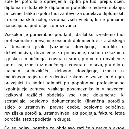
šole ter potrdilo o opravljenih izpitih pa tudi prepis ocen,
diploma in dodatek k diplomi in potrdilo o rednem šolanju,
pri čemer lahko izpolni tudi zahtevo za obdelavo diplomskih
in seminarskih nalog oziroma vseh vsebin, ki se primarno
nanašajo na področje izobraževanja.
Vsekakor je pomembno poudariti, da lahko izvedemo tudi
profesionalno prevajanje osebnih dokumentov iz arabskega
v bosanski jezik (vozniško dovoljenje, potrdilo o
državljanstvu, dovoljenje za prebivanje, osebna izkaznica,
izpiski iz matičnega registra o smrti, prometno dovoljenje,
potni list, izpiski iz matičnega registra o rojstvu, potrdilo o
stalnem prebivališču, delovno dovoljenje, izpiski iz
matičnega registra o sklenitvi zakonske zveze in druge),
prevajalci in sodni tolmači pa popolnoma profesionalno
izpolnjujejo zahteve vsakega posameznika in v navedeni
jezikovni različici obdelajo vse tiste dokumente, ki
sestavljajo poslovno dokumentacijo (finančna poročila,
sklep o ustanovitvi pravne osebe, poslovne odločitve,
revizijska poročila, ustanovitveni akt podjetja, fakture, letna
poročila, statut podjetja in druge).
Če se pojavi potreba za obdelavo različnih pravnih aktov,