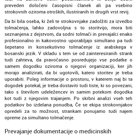
preveden določeni časopisni članek ali pa vsebino
strokovnih oziroma otroških, ilustriranih in drugih vrst revij.
Da bi bila oseba, ki želi te strokovnjake zadolžiti za izvedbo
tolmačenja, lahko zadovoljna s to storitvijo, mora biti
seznanjena z dejstvom, da sodni tolmači in prevajalci enako
profesionalno in kakovostno uporabljajo simultano pa tudi
šepetano in konsekutivno tolmačenje iz arabskega v
bosanski jezik. V skladu s tem se od zainteresiranih strank
tudi zahteva, da pravočasno posredujejo vse podatke o
samem dogodku oziroma o njegovi organizaciji, ker jih
morajo analizirati, da bi ugotovili, katero storitev je treba
uporabiti. Poleg informacije o prostoru, v katerem naj bi ta
dogodek potekal, je treba dostaviti tudi tiste, ki so povezani,
tako s številom udeležencev in samim potekom dogodka
kot tudi z njegovim trajanjem. Po skrbni analizi vseh teh
podatkov bo izdelana ponudba, Če se ekipa strokovnjakov
opredeli za to možnost, strankam ponujamo tudi najem
opreme za simultano tolmačenje.
Prevajanje dokumentacije o medicinskih