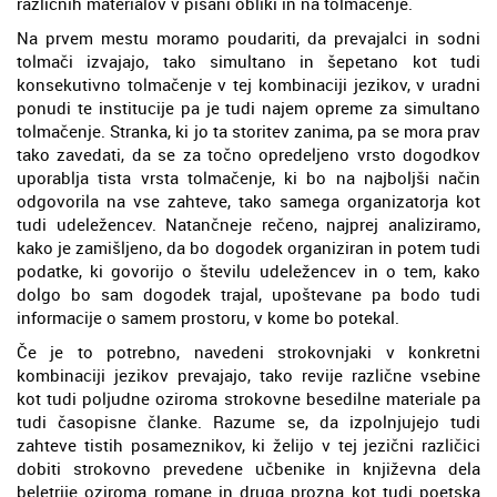
različnih materialov v pisani obliki in na tolmačenje.
Na prvem mestu moramo poudariti, da prevajalci in sodni
tolmači izvajajo, tako simultano in šepetano kot tudi
konsekutivno tolmačenje v tej kombinaciji jezikov, v uradni
ponudi te institucije pa je tudi najem opreme za simultano
tolmačenje. Stranka, ki jo ta storitev zanima, pa se mora prav
tako zavedati, da se za točno opredeljeno vrsto dogodkov
uporablja tista vrsta tolmačenje, ki bo na najboljši način
odgovorila na vse zahteve, tako samega organizatorja kot
tudi udeležencev. Natančneje rečeno, najprej analiziramo,
kako je zamišljeno, da bo dogodek organiziran in potem tudi
podatke, ki govorijo o številu udeležencev in o tem, kako
dolgo bo sam dogodek trajal, upoštevane pa bodo tudi
informacije o samem prostoru, v kome bo potekal.
Če je to potrebno, navedeni strokovnjaki v konkretni
kombinaciji jezikov prevajajo, tako revije različne vsebine
kot tudi poljudne oziroma strokovne besedilne materiale pa
tudi časopisne članke. Razume se, da izpolnjujejo tudi
zahteve tistih posameznikov, ki želijo v tej jezični različici
dobiti strokovno prevedene učbenike in književna dela
beletrije oziroma romane in druga prozna kot tudi poetska