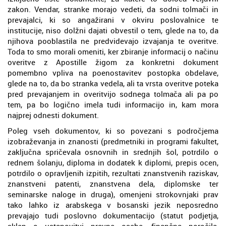
zakon. Vendar, stranke morajo vedeti, da sodni tolmači in
prevajalci, ki so angažirani v okviru poslovalnice te
institucije, niso dolžni dajati obvestil o tem, glede na to, da
njihova pooblastila ne predvidevajo izvajanja te overitve.
Toda to smo morali omeniti, ker zbiranje informacij o načinu
overitve z Apostille žigom za konkretni dokument
pomembno vpliva na poenostavitev postopka obdelave,
glede na to, da bo stranka vedela, ali ta vrsta overitve poteka
pred prevajanjem in overitvijo sodnega tolmača ali pa po
tem, pa bo logično imela tudi informacijo in, kam mora
najprej odnesti dokument.
Poleg vseh dokumentov, ki so povezani s področjema
izobraževanja in znanosti (predmetniki in programi fakultet,
zaključna spričevala osnovnih in srednjih šol, potrdilo o
rednem šolanju, diploma in dodatek k diplomi, prepis ocen,
potrdilo o opravljenih izpitih, rezultati znanstvenih raziskav,
znanstveni patenti, znanstvena dela, diplomske ter
seminarske naloge in druga), omenjeni strokovnjaki prav
tako lahko iz arabskega v bosanski jezik neposredno
prevajajo tudi poslovno dokumentacijo (statut podjetja,
sklep o ustanovitvi pravne osebe, finančna poročila,