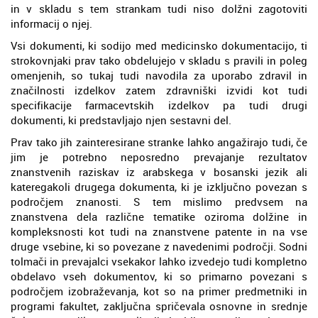
in v skladu s tem strankam tudi niso dolžni zagotoviti
informacij o njej.
Vsi dokumenti, ki sodijo med medicinsko dokumentacijo, ti
strokovnjaki prav tako obdelujejo v skladu s pravili in poleg
omenjenih, so tukaj tudi navodila za uporabo zdravil in
značilnosti izdelkov zatem zdravniški izvidi kot tudi
specifikacije farmacevtskih izdelkov pa tudi drugi
dokumenti, ki predstavljajo njen sestavni del.
Prav tako jih zainteresirane stranke lahko angažirajo tudi, če
jim je potrebno neposredno prevajanje rezultatov
znanstvenih raziskav iz arabskega v bosanski jezik ali
kateregakoli drugega dokumenta, ki je izključno povezan s
področjem znanosti. S tem mislimo predvsem na
znanstvena dela različne tematike oziroma dolžine in
kompleksnosti kot tudi na znanstvene patente in na vse
druge vsebine, ki so povezane z navedenimi področji. Sodni
tolmači in prevajalci vsekakor lahko izvedejo tudi kompletno
obdelavo vseh dokumentov, ki so primarno povezani s
področjem izobraževanja, kot so na primer predmetniki in
programi fakultet, zaključna spričevala osnovne in srednje