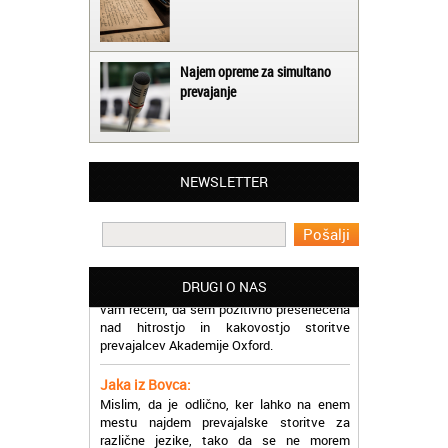
Najem opreme za simultano
prevajanje
Matjaž iz Ajdovščine:
Lahko pohvalim vse zaposlene v Akademiji
Oxford, ker so resnično profesionalni in
prevajalske storitve opravljajo hitro in
učinkoviti.
NEWSLETTER
Martina iz Bleda:
Potrebovala sem prevajanje iz
madžarskega v slovenski jezik in lahko
vam rečem, da sem pozitivno presenečena
DRUGI O NAS
nad hitrostjo in kakovostjo storitve
prevajalcev Akademije Oxford.
Jaka iz Bovca:
Mislim, da je odlično, ker lahko na enem
mestu najdem prevajalske storitve za
različne jezike, tako da se ne morem
sprehajati od prevajalca do prevajalca.