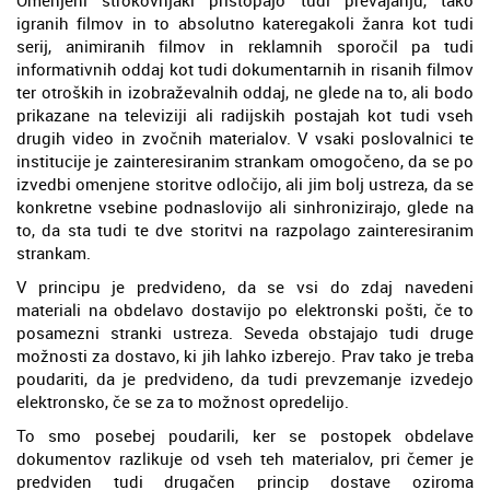
igranih filmov in to absolutno kateregakoli žanra kot tudi
serij, animiranih filmov in reklamnih sporočil pa tudi
informativnih oddaj kot tudi dokumentarnih in risanih filmov
ter otroških in izobraževalnih oddaj, ne glede na to, ali bodo
prikazane na televiziji ali radijskih postajah kot tudi vseh
drugih video in zvočnih materialov. V vsaki poslovalnici te
institucije je zainteresiranim strankam omogočeno, da se po
izvedbi omenjene storitve odločijo, ali jim bolj ustreza, da se
konkretne vsebine podnaslovijo ali sinhronizirajo, glede na
to, da sta tudi te dve storitvi na razpolago zainteresiranim
strankam.
V principu je predvideno, da se vsi do zdaj navedeni
materiali na obdelavo dostavijo po elektronski pošti, če to
posamezni stranki ustreza. Seveda obstajajo tudi druge
možnosti za dostavo, ki jih lahko izberejo. Prav tako je treba
poudariti, da je predvideno, da tudi prevzemanje izvedejo
elektronsko, če se za to možnost opredelijo.
To smo posebej poudarili, ker se postopek obdelave
dokumentov razlikuje od vseh teh materialov, pri čemer je
predviden tudi drugačen princip dostave oziroma