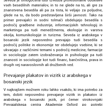
vseh besedilnih materialov, in to ne glede na to, ali gre za
znanstvena besedila ali pa za tista, ki veljajo za poljudne,
glede na to, da bodo predstavljena širši javnosti. Tako na
primer prevajalci in sodni tolmači obdelujejo besedila s
področij gradbene industrije, informacijskih tehnologij in
marketinga pa tudi menedžmenta, ekologije in varstva
okolja, komunikologije in turizma. Seveda iz arabskega v
bosanski jezik neposredno prevajajo tudi besedila s
področij politike in ekonomije ter obdelujejo vsebine, ki se
ukvarjajo z različnimi temami s področij medicine, farmacije
in sociologije zatem izobraževanja in psihologije pa tudi
znanosti in sociologije kot tudi financ, bančništva, prava in
drugih vej naravoslovnih ali družbenih ved.
Prevajanje plakatov in vizitk iz arabskega v
bosanski jezik
V najkrajšem možnem roku lahko vsakdo, ki ima potrebo za
tem, dobiti neposredno prevajanje vizitk in plakatov iz
arabskega v bosanski jezik, pri čemer strokovnjaki
Prevajalskega centra Akademije Oxford po potrebi