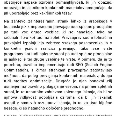
obstoječe napake oziroma pomanjkljivosti, ki jih opazijo,
odpravijo in lastnikom konkretnih materialov omogočajo, da
jih uporabljajo brez kakršnihkoli težav.
Na zahtevo zainteresiranih strank lahko iz arabskega v
bosanski jezik neposredno prevajajo tudi spletne prodajalne
pa tudi vse druge vsebine, ki se nanašajo, tako na
računalništvo kot tudi na splet. Pravzaprav sodni tolmači in
prevajalci izpolnjujejo zahteve vsakega posameznika in v
konkretni jezični različici prevajajo, tako vse vrste
programov kot tudi spletne strani pa tudi spletne prodajalne
in aplikacije ter druge vsebine te vrste. V primeru, da je to
potrebno, pravilno implementirajo tudi SEO (Search Engine
Optimisation), s čimer strankam pravzaprav zagotavljajo
možnost, da poleg prevajanja konkretnih materialov, dobijo
tudi storitev optimizacije. Drugače je njen osnovni cilj
usmerjen na pravilno prilagajanje vsebin, na primer spletnih
strani, in to trenutnim zahtevam spletnega iskanja, da bi se
njihova vidljivost poboljšala oziroma, da bi jih iskalnik
uvrstil v sam vrh rezultatov iskanja, in to za tiste ključne
besede, ki so natančno določene predhodno.
Seveda je omogočena tudi izvedba profesionalne obdelave