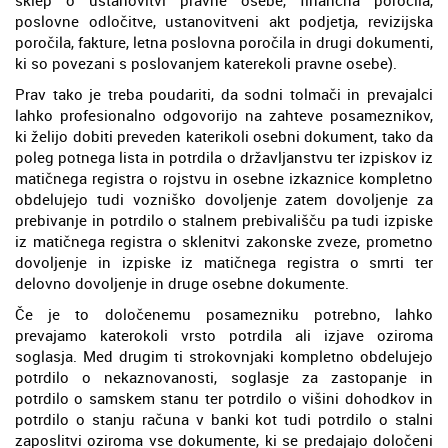
poslovne odločitve, ustanovitveni akt podjetja, revizijska
poročila, fakture, letna poslovna poročila in drugi dokumenti,
ki so povezani s poslovanjem katerekoli pravne osebe).
Prav tako je treba poudariti, da sodni tolmači in prevajalci
lahko profesionalno odgovorijo na zahteve posameznikov,
ki želijo dobiti preveden katerikoli osebni dokument, tako da
poleg potnega lista in potrdila o državljanstvu ter izpiskov iz
matičnega registra o rojstvu in osebne izkaznice kompletno
obdelujejo tudi vozniško dovoljenje zatem dovoljenje za
prebivanje in potrdilo o stalnem prebivališču pa tudi izpiske
iz matičnega registra o sklenitvi zakonske zveze, prometno
dovoljenje in izpiske iz matičnega registra o smrti ter
delovno dovoljenje in druge osebne dokumente.
Če je to določenemu posamezniku potrebno, lahko
prevajamo katerokoli vrsto potrdila ali izjave oziroma
soglasja. Med drugim ti strokovnjaki kompletno obdelujejo
potrdilo o nekaznovanosti, soglasje za zastopanje in
potrdilo o samskem stanu ter potrdilo o višini dohodkov in
potrdilo o stanju računa v banki kot tudi potrdilo o stalni
zaposlitvi oziroma vse dokumente, ki se predajajo določeni