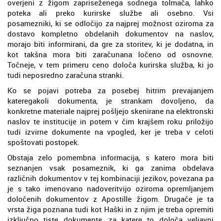
overjeni z žigom zapriseženega sodnega tolmača, lahko
poteka ali preko kurirske službe ali osebno. Vsi
posamezniki, ki se odločijo za najprej možnost oziroma za
dostavo kompletno obdelanih dokumentov na naslov,
morajo biti informirani, da gre za storitev, ki je dodatna, in
kot takšna mora biti zaračunana ločeno od osnovne.
Točneje, v tem primeru ceno določa kurirska služba, ki jo
tudi neposredno zaračuna stranki.
Ko se pojavi potreba za posebej hitrim prevajanjem
kateregakoli dokumenta, je strankam dovoljeno, da
konkretne materiale najprej pošljejo skenirane na elektronski
naslov te institucije in potem v čim krajšem roku priložijo
tudi izvirne dokumente na vpogled, ker je treba v celoti
spoštovati postopek.
Obstaja zelo pomembna informacija, s katero mora biti
seznanjen vsak posameznik, ki ga zanima obdelava
različnih dokumentov v tej kombinaciji jezikov, povezana pa
je s tako imenovano nadoveritvijo oziroma opremljanjem
določenih dokumentov z Apostille žigom. Drugače je ta
vrsta žiga poznana tudi kot Haški in z njim je treba opremiti
izključno tiste dokumente, za katere to določa veljavni