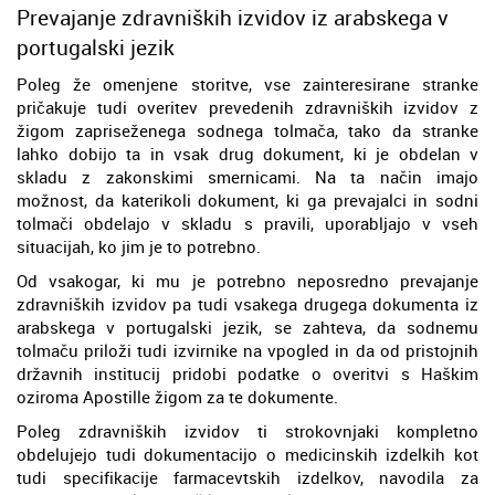
Prevajanje zdravniških izvidov iz arabskega v
portugalski jezik
Poleg že omenjene storitve, vse zainteresirane stranke
pričakuje tudi overitev prevedenih zdravniških izvidov z
žigom zapriseženega sodnega tolmača, tako da stranke
lahko dobijo ta in vsak drug dokument, ki je obdelan v
skladu z zakonskimi smernicami. Na ta način imajo
možnost, da katerikoli dokument, ki ga prevajalci in sodni
tolmači obdelajo v skladu s pravili, uporabljajo v vseh
situacijah, ko jim je to potrebno.
Od vsakogar, ki mu je potrebno neposredno prevajanje
zdravniških izvidov pa tudi vsakega drugega dokumenta iz
arabskega v portugalski jezik, se zahteva, da sodnemu
tolmaču priloži tudi izvirnike na vpogled in da od pristojnih
državnih institucij pridobi podatke o overitvi s Haškim
oziroma Apostille žigom za te dokumente.
Poleg zdravniških izvidov ti strokovnjaki kompletno
obdelujejo tudi dokumentacijo o medicinskih izdelkih kot
tudi specifikacije farmacevtskih izdelkov, navodila za