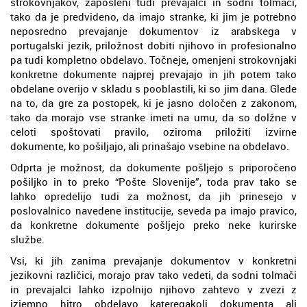
strokovnjakov, zaposleni tudi prevajalci in sodni tolmači,
tako da je predvideno, da imajo stranke, ki jim je potrebno
neposredno prevajanje dokumentov iz arabskega v
portugalski jezik, priložnost dobiti njihovo in profesionalno
pa tudi kompletno obdelavo. Točneje, omenjeni strokovnjaki
konkretne dokumente najprej prevajajo in jih potem tako
obdelane overijo v skladu s pooblastili, ki so jim dana. Glede
na to, da gre za postopek, ki je jasno določen z zakonom,
tako da morajo vse stranke imeti na umu, da so dolžne v
celoti spoštovati pravilo, oziroma priložiti izvirne
dokumente, ko pošiljajo, ali prinašajo vsebine na obdelavo.
Odprta je možnost, da dokumente pošljejo s priporočeno
pošiljko in to preko “Pošte Slovenije”, toda prav tako se
lahko opredelijo tudi za možnost, da jih prinesejo v
poslovalnico navedene institucije, seveda pa imajo pravico,
da konkretne dokumente pošljejo preko neke kurirske
službe.
Vsi, ki jih zanima prevajanje dokumentov v konkretni
jezikovni različici, morajo prav tako vedeti, da sodni tolmači
in prevajalci lahko izpolnijo njihovo zahtevo v zvezi z
izjemno hitro obdelavo kateregakoli dokumenta ali