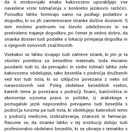
da ti strokovnjaki enako kakovostno uporabljajo vse
navedene vrste tolmačenja v konkretni jezikovni različici.
Ponudbo lahko formirajo samo na podlagi podatkov o
dogodku, ki so jih zainteresirane stranke dolžne dostaviti. S
tem mislimo predvsem na število udeležencev in na
predvideno trajanje dogodkov, pri čemer je vedno dobro, da
stranka dostavi tudi podatke o lokaciji prirejanja dogodka in
o njegovih osnovnih značilnostih.
Vsekakor se lahko izvajajo tudi zahteve strank, ki jim je ta
storitev potrebna za besedilne materiale, toda moramo
poudariti tudi to, da prevajalci in sodni tolmači lahko zelo
kakovostno obdelujejo, tako besedila s področja družbenih
ved kot tudi tista, ki so izključno povezana z neko od
naravoslovnih ved. Poleg obdelave besedilnih vsebin,
katerih tema je povezana s področji financ, bančništva in
ekonomije oziroma prava in politike, iz arabskega v
portugalski jezik neposredno prevajamo tudi besedila s
področja turizma pa tudi tista, ki obdelujejo katerokoli temo
s področij medicine, izobraževanja, znanosti in farmacije.
Razume se, da stranke lahko v tej instituciji dobijo tudi
profesionalno obdelano besedilo, ki se ukvarja s tematiko s