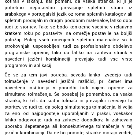
kotirali v iskanju, kar pomeni, da vsaka stranka, ki ji je
potrebno neposredno prevajanje spletnih strani iz
arabskega v portugalski jezik oziroma spletnih katalogov ali
spletnih prodajaln in drugih podobnih materialov, lahko dobi
tudi to storitev. Tako se bodo konkretne vsebine v relativno
kratkem roku po postavitvi na omrežje postavile na boljši
položaj. Poleg vseh omenjenih spletnih materialov so ti
strokovnjaki usposobljeni tudi za profesionalno obdelavo
programske opreme, tako da lahko na zahtevo strank v
navedeni jezični kombinaciji prevajajo tudi vse vrste
programov in aplikacij.
Če se za tem javi potreba, seveda lahko izvedejo tudi
tolmačenje v navedeni jezični različici, pri čemer ima
navedena institucija v ponudbi tudi najem opreme za
simultano tolmačenje. Še posebej je pomembno, da vsaka
stranka, ki želi, da sodni tolmači in prevajalci izvedejo to
storitev, ve tudi to, da poleg simultanega tolmačenja, ki velja
za eno od najpogosteje uporabljanih v praksi, vsekakor
lahko odgovorijo tudi na zahteve dogodkov, ki zahtevajo
uporabo šepetanega ali konsekutivnega tolmačenja v tej
jezični kombinaciji. Da ne bo pomote, stranke morajo vedeti,