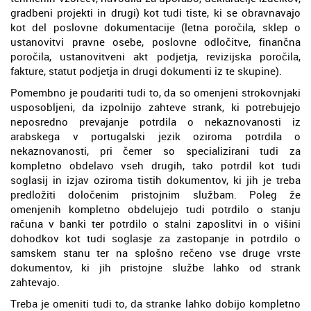
gradbeni projekti in drugi) kot tudi tiste, ki se obravnavajo
kot del poslovne dokumentacije (letna poročila, sklep o
ustanovitvi pravne osebe, poslovne odločitve, finančna
poročila, ustanovitveni akt podjetja, revizijska poročila,
fakture, statut podjetja in drugi dokumenti iz te skupine).
Pomembno je poudariti tudi to, da so omenjeni strokovnjaki
usposobljeni, da izpolnijo zahteve strank, ki potrebujejo
neposredno prevajanje potrdila o nekaznovanosti iz
arabskega v portugalski jezik oziroma potrdila o
nekaznovanosti, pri čemer so specializirani tudi za
kompletno obdelavo vseh drugih, tako potrdil kot tudi
soglasij in izjav oziroma tistih dokumentov, ki jih je treba
predložiti določenim pristojnim službam. Poleg že
omenjenih kompletno obdelujejo tudi potrdilo o stanju
računa v banki ter potrdilo o stalni zaposlitvi in o višini
dohodkov kot tudi soglasje za zastopanje in potrdilo o
samskem stanu ter na splošno rečeno vse druge vrste
dokumentov, ki jih pristojne službe lahko od strank
zahtevajo.
Treba je omeniti tudi to, da stranke lahko dobijo kompletno