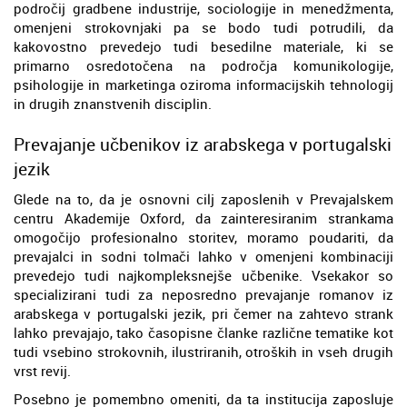
področij gradbene industrije, sociologije in menedžmenta,
omenjeni strokovnjaki pa se bodo tudi potrudili, da
kakovostno prevedejo tudi besedilne materiale, ki se
primarno osredotočena na področja komunikologije,
psihologije in marketinga oziroma informacijskih tehnologij
in drugih znanstvenih disciplin.
Prevajanje učbenikov iz arabskega v portugalski
jezik
Glede na to, da je osnovni cilj zaposlenih v Prevajalskem
centru Akademije Oxford, da zainteresiranim strankama
omogočijo profesionalno storitev, moramo poudariti, da
prevajalci in sodni tolmači lahko v omenjeni kombinaciji
prevedejo tudi najkompleksnejše učbenike. Vsekakor so
specializirani tudi za neposredno prevajanje romanov iz
arabskega v portugalski jezik, pri čemer na zahtevo strank
lahko prevajajo, tako časopisne članke različne tematike kot
tudi vsebino strokovnih, ilustriranih, otroških in vseh drugih
vrst revij.
Posebno je pomembno omeniti, da ta institucija zaposluje