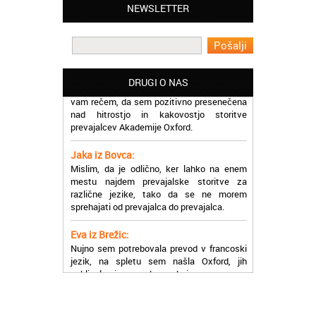
NEWSLETTER
učinkoviti.
Martina iz Bleda:
Potrebovala sem prevajanje iz
madžarskega v slovenski jezik in lahko
vam rečem, da sem pozitivno presenečena
DRUGI O NAS
nad hitrostjo in kakovostjo storitve
prevajalcev Akademije Oxford.
Jaka iz Bovca:
Mislim, da je odlično, ker lahko na enem
mestu najdem prevajalske storitve za
različne jezike, tako da se ne morem
sprehajati od prevajalca do prevajalca.
Eva iz Brežic:
Nujno sem potrebovala prevod v francoski
jezik, na spletu sem našla Oxford, jih
poklicala in v roku nekaj ur sem po
elektronski pošti prejela prevod. Resnično
so izjemni!
Zoran iz Velenja: