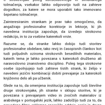
tolmačenja, vsekakor lahko odgovorijo tudi na zahteve
dogodkov, za katere se mora uporabiti tako imenovano
šepetano tolmačenje.
Zainteresiranim strankam je prav tako omogočeno, da
angažirajo profesionalne korektorje in lektorje, ki jih
navedena institucija zaposluje, da izvedejo strokovno
redakcijo, in to za vsebine katerekoli vrste.
Razume se, da stranke lahko dobijo tudi storitev
profesionalne obdelave, tako revij in časopisnih člankov kot
tudi poljudnih oziroma strokovnih besedilnih materialov,
katerih tema je lahko povezana s katerokoli družbeno ali
naravoslovno znanstveno disciplino. Poleg tega strokovne
osebe izpolnjujejo tudi zahteve tistih strank, ki želijo v
navedeni jezični kombinaciji dobiti prevajanje za katerokoli
književno delo ali pa učbenik.
Glede na to, da omenjena institucija zaposluje tudi številne
druge strokovnjake, jih stranke v sklopu storitve, ki je
povezana s prevajanjem video in zvočnih materialov iz
arabskega v portugalski jezik, lahko zadolžijo tudi za to, da
prevedene filme, reklamna sporočila, oddaje, serije in druge