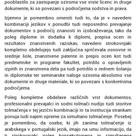
pooblastilo za zastopanje oziroma vse vrste licenc in druge
dokumente, ki so povezani s področjema sodstva in prava.
Izjemno je pomembno omeniti tudi to, da je v navedeni
kombinaciji jezikov v ponudbi tudi neposredno prevajanje
dokumentov s področij znanosti in izobraževanja, tako da
poleg diplome in dodatka k diplomi, prepisa ocen in
rezultatov znanstvenih raziskav, navedeni strokovnjaki
kompletno obdelujejo tudi zaključna spričevala osnovne in
srednje šole, znanstvene patente in prepis ocen kot tudi
predmetnike in programe fakultet, potrdilo o opravljenih
izpitih in znanstvena dela pa tudi potrdilo o rednem šolanju
in diplomske ter seminarske naloge oziroma absolutno vse
dokumente in druge materiale, ki so povezani s konkretnima
področjema.
Poleg kompletne obdelave različnih vrst dokumentov,
profesionalni prevajalci in sodni tolmači nudijo tudi storitve
tolmačenja v tej jezični kombinaciji in ta institucija strankam
ponuja tudi najem opreme za simultano tolmačenje. Posebej
je pomembno, da osebe, ki jih zanima tolmačenje iz
arabskega v portugalski jezik, imajo na umu informacijo, da
ti strokovnjaki poleg konsekutivnega in simultanega