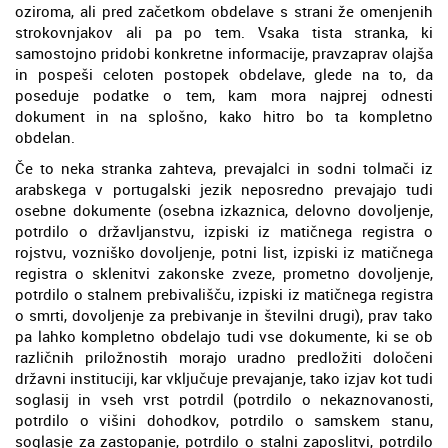
oziroma, ali pred začetkom obdelave s strani že omenjenih
strokovnjakov ali pa po tem. Vsaka tista stranka, ki
samostojno pridobi konkretne informacije, pravzaprav olajša
in pospeši celoten postopek obdelave, glede na to, da
poseduje podatke o tem, kam mora najprej odnesti
dokument in na splošno, kako hitro bo ta kompletno
obdelan.
Če to neka stranka zahteva, prevajalci in sodni tolmači iz
arabskega v portugalski jezik neposredno prevajajo tudi
osebne dokumente (osebna izkaznica, delovno dovoljenje,
potrdilo o državljanstvu, izpiski iz matičnega registra o
rojstvu, vozniško dovoljenje, potni list, izpiski iz matičnega
registra o sklenitvi zakonske zveze, prometno dovoljenje,
potrdilo o stalnem prebivališču, izpiski iz matičnega registra
o smrti, dovoljenje za prebivanje in številni drugi), prav tako
pa lahko kompletno obdelajo tudi vse dokumente, ki se ob
različnih priložnostih morajo uradno predložiti določeni
državni instituciji, kar vključuje prevajanje, tako izjav kot tudi
soglasij in vseh vrst potrdil (potrdilo o nekaznovanosti,
potrdilo o višini dohodkov, potrdilo o samskem stanu,
soglasje za zastopanje, potrdilo o stalni zaposlitvi, potrdilo