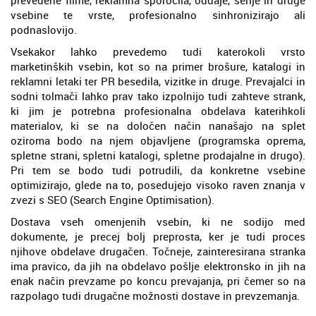
vsebine te vrste, profesionalno sinhronizirajo ali
podnaslovijo.
Vsekakor lahko prevedemo tudi katerokoli vrsto
marketinških vsebin, kot so na primer brošure, katalogi in
reklamni letaki ter PR besedila, vizitke in druge. Prevajalci in
sodni tolmači lahko prav tako izpolnijo tudi zahteve strank,
ki jim je potrebna profesionalna obdelava katerihkoli
materialov, ki se na določen način nanašajo na splet
oziroma bodo na njem objavljene (programska oprema,
spletne strani, spletni katalogi, spletne prodajalne in drugo).
Pri tem se bodo tudi potrudili, da konkretne vsebine
optimizirajo, glede na to, posedujejo visoko raven znanja v
zvezi s SEO (Search Engine Optimisation).
Dostava vseh omenjenih vsebin, ki ne sodijo med
dokumente, je precej bolj preprosta, ker je tudi proces
njihove obdelave drugačen. Točneje, zainteresirana stranka
ima pravico, da jih na obdelavo pošlje elektronsko in jih na
enak način prevzame po koncu prevajanja, pri čemer so na
razpolago tudi drugačne možnosti dostave in prevzemanja.