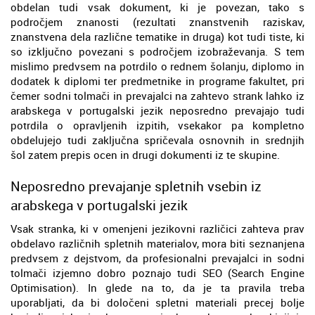
obdelan tudi vsak dokument, ki je povezan, tako s
področjem znanosti (rezultati znanstvenih raziskav,
znanstvena dela različne tematike in druga) kot tudi tiste, ki
so izključno povezani s področjem izobraževanja. S tem
mislimo predvsem na potrdilo o rednem šolanju, diplomo in
dodatek k diplomi ter predmetnike in programe fakultet, pri
čemer sodni tolmači in prevajalci na zahtevo strank lahko iz
arabskega v portugalski jezik neposredno prevajajo tudi
potrdila o opravljenih izpitih, vsekakor pa kompletno
obdelujejo tudi zaključna spričevala osnovnih in srednjih
šol zatem prepis ocen in drugi dokumenti iz te skupine.
Neposredno prevajanje spletnih vsebin iz
arabskega v portugalski jezik
Vsak stranka, ki v omenjeni jezikovni različici zahteva prav
obdelavo različnih spletnih materialov, mora biti seznanjena
predvsem z dejstvom, da profesionalni prevajalci in sodni
tolmači izjemno dobro poznajo tudi SEO (Search Engine
Optimisation). In glede na to, da je ta pravila treba
uporabljati, da bi določeni spletni materiali precej bolje