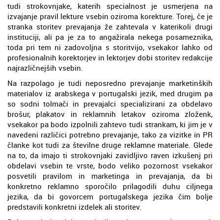
tudi strokovnjake, katerih specialnost je usmerjena na
izvajanje pravil lekture vsebin oziroma korekture. Torej, če je
stranka storitev prevajanja že zahtevala v katerikoli drugi
instituciji, ali pa je za to angažirala nekega posameznika,
toda pri tem ni zadovoljna s storitvijo, vsekakor lahko od
profesionalnih korektorjev in lektorjev dobi storitev redakcije
najrazličnejših vsebin.
Na razpolago je tudi neposredno prevajanje marketinških
materialov iz arabskega v portugalski jezik, med drugim pa
so sodni tolmači in prevajalci specializirani za obdelavo
brošur, plakatov in reklamnih letakov oziroma zloženk,
vsekakor pa bodo izpolnili zahtevo tudi strankam, ki jim je v
navedeni različici potrebno prevajanje, tako za vizitke in PR
članke kot tudi za številne druge reklamne materiale. Glede
na to, da imajo ti strokovnjaki zavidljivo raven izkušenj pri
obdelavi vsebin te vrste, bodo veliko pozornost vsekakor
posvetili pravilom in marketinga in prevajanja, da bi
konkretno reklamno sporočilo prilagodili duhu ciljnega
jezika, da bi govorcem portugalskega jezika čim bolje
predstavili konkretni izdelek ali storitev.