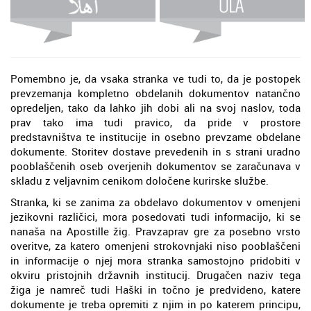
Pomembno je, da vsaka stranka ve tudi to, da je postopek
prevzemanja kompletno obdelanih dokumentov natančno
opredeljen, tako da lahko jih dobi ali na svoj naslov, toda
prav tako ima tudi pravico, da pride v prostore
predstavništva te institucije in osebno prevzame obdelane
dokumente. Storitev dostave prevedenih in s strani uradno
pooblaščenih oseb overjenih dokumentov se zaračunava v
skladu z veljavnim cenikom določene kurirske službe.
Stranka, ki se zanima za obdelavo dokumentov v omenjeni
jezikovni različici, mora posedovati tudi informacijo, ki se
nanaša na Apostille žig. Pravzaprav gre za posebno vrsto
overitve, za katero omenjeni strokovnjaki niso pooblaščeni
in informacije o njej mora stranka samostojno pridobiti v
okviru pristojnih državnih institucij. Drugačen naziv tega
žiga je namreč tudi Haški in točno je predvideno, katere
dokumente je treba opremiti z njim in po katerem principu,