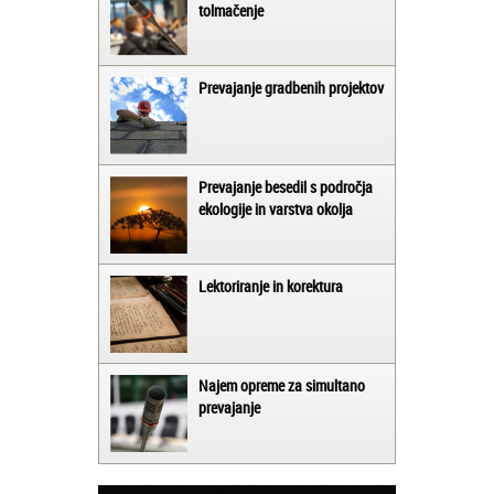
tolmačenje
Prevajanje gradbenih projektov
Prevajanje besedil s področja
ekologije in varstva okolja
Lektoriranje in korektura
Najem opreme za simultano
prevajanje
Matjaž iz Ajdovščine:
Lahko pohvalim vse zaposlene v Akademiji
Oxford, ker so resnično profesionalni in
prevajalske storitve opravljajo hitro in