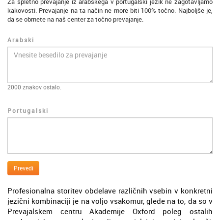
Za spletno prevajanje iz arabskega v portugalski jezik ne zagotavljamo
kakovosti. Prevajanje na ta način ne more biti 100% točno. Najboljše je,
da se obrnete na naš center za točno prevajanje.
Arabski
2000
znakov ostalo.
Portugalski
Prevedi
Profesionalna storitev obdelave različnih vsebin v konkretni
jezični kombinaciji je na voljo vsakomur, glede na to, da so v
Prevajalskem centru Akademije Oxford poleg ostalih