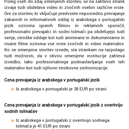
Poleg vseh do zdaj omenjenih storitev, se na zahtevo strank
izvaja tudi obdelava video in zvočnih vsebin različne vrste.
Gre za storitev, ki vključuje predvsem neposredno prevajanje
zabavnih in informativnih oddaj iz arabskega v portugalski
jezik oziroma igranih filmov in reklamnih sporočil,
profesionalni prevajalci in sodni tolmači pa obdelujejo tudi
serije, otroške oddaje kot tudi animirane in dokumentarne in
risane filme oziroma vse vrste zvočnih in video materialov.
Ko se omenjena storitev izvede, sta strankam na razpolago
tudi možnosti, da v okviru omenjene institucije zahteva
izvedbo, tako profesionalnega podnaslavljanja vseh teh
materialov kot tudi njihove strokovne sinhronizacije.
Cena prevajanja iz arabskega v portugalski jezik
Iz arabskega v portugalski je 38 EUR po strani
Cena prevajanja iz arabskega v portugalski jezik z overitvijo
sodnih tolmačev
Iz arabskega v portugalski z overitvijo sodnega
tolmača je 41 EUR po strani