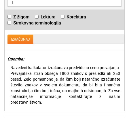
Z žigom
Lektura
Korektura
Strokovna terminologija
IZRAČUNAJ
Opomba:
Navedeni kalkulator izračunava predvideno ceno prevajanja.
Prevajalska stran obsega 1800 znakov s presledki ali 250
besed. Zelo pomembno je, da čim bolj natančno izračunate
število znakov v svojem dokumentu, da bi bila finančna
konstrukcija čim bolj točna, ob majhnih odstopanjih. Za vse
natančnejše informacije kontaktirajte z našim
predstavništvom.