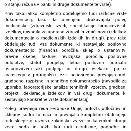
o stanju računa v banki in druge dokumente te vrste).
Prav tako lahko kompletno obdelujemo tudi različne vrste
dokumentacij, tako da omenjeni strokovnjaki poleg
medicinske (zdravniški izvidi, specifikacije farmacevtskih
izdelkov, navodila za uporabo zdravil in značilnosti izdelkov,
dokumentacija o medicinskih izdelkih in drugi), prav tako
obdelujejo tudi vse dokumente, ki sestavljajo poslovno
dokumentacijo (finančna poročila, sklep o ustanovitvi
pravne osebe, fakture, revizijska poročila, poslovne
odločitve, statut podjetja, letna poslovna poročila,
ustanovitveni akt podjetja in drugi), vsekakor pa iz
arabskega v portugalski jezik neposredno prevajajo tudi
gradbeno, razpisno in tehnično dokumentacijo (navodila za
uporabo, laboratorijske analize tehničnih vzorcev, gradbeni
projekti, deklaracije izdelkov in vsi drugi dokumente, ki
sestavljajo konkretne vrste dokumentacij).
Poleg pravnega reda Evropske Unije, pritožb, odločitev in
sklepov sodni tolmači in prevajalci kompletno obdelujejo
tudi sklepe o razvezi zakonske zveze in katerokoli drugo
vrsto sodb in tožb kot tudi certifikate, pogodbe in