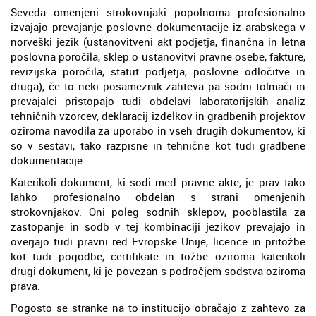
Seveda omenjeni strokovnjaki popolnoma profesionalno
izvajajo prevajanje poslovne dokumentacije iz arabskega v
norveški jezik (ustanovitveni akt podjetja, finančna in letna
poslovna poročila, sklep o ustanovitvi pravne osebe, fakture,
revizijska poročila, statut podjetja, poslovne odločitve in
druga), če to neki posameznik zahteva pa sodni tolmači in
prevajalci pristopajo tudi obdelavi laboratorijskih analiz
tehničnih vzorcev, deklaracij izdelkov in gradbenih projektov
oziroma navodila za uporabo in vseh drugih dokumentov, ki
so v sestavi, tako razpisne in tehnične kot tudi gradbene
dokumentacije.
Katerikoli dokument, ki sodi med pravne akte, je prav tako
lahko profesionalno obdelan s strani omenjenih
strokovnjakov. Oni poleg sodnih sklepov, pooblastila za
zastopanje in sodb v tej kombinaciji jezikov prevajajo in
overjajo tudi pravni red Evropske Unije, licence in pritožbe
kot tudi pogodbe, certifikate in tožbe oziroma katerikoli
drugi dokument, ki je povezan s področjem sodstva oziroma
prava.
Pogosto se stranke na to institucijo obračajo z zahtevo za