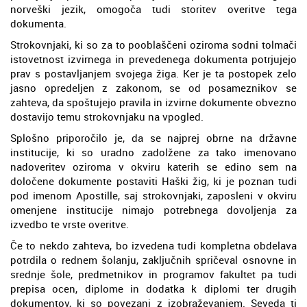
norveški jezik, omogoča tudi storitev overitve tega
dokumenta.
Strokovnjaki, ki so za to pooblaščeni oziroma sodni tolmači
istovetnost izvirnega in prevedenega dokumenta potrjujejo
prav s postavljanjem svojega žiga. Ker je ta postopek zelo
jasno opredeljen z zakonom, se od posameznikov se
zahteva, da spoštujejo pravila in izvirne dokumente obvezno
dostavijo temu strokovnjaku na vpogled.
Splošno priporočilo je, da se najprej obrne na državne
institucije, ki so uradno zadolžene za tako imenovano
nadoveritev oziroma v okviru katerih se edino sem na
določene dokumente postaviti Haški žig, ki je poznan tudi
pod imenom Apostille, saj strokovnjaki, zaposleni v okviru
omenjene institucije nimajo potrebnega dovoljenja za
izvedbo te vrste overitve.
Če to nekdo zahteva, bo izvedena tudi kompletna obdelava
potrdila o rednem šolanju, zaključnih spričeval osnovne in
srednje šole, predmetnikov in programov fakultet pa tudi
prepisa ocen, diplome in dodatka k diplomi ter drugih
dokumentov, ki so povezani z izobraževanjem. Seveda ti