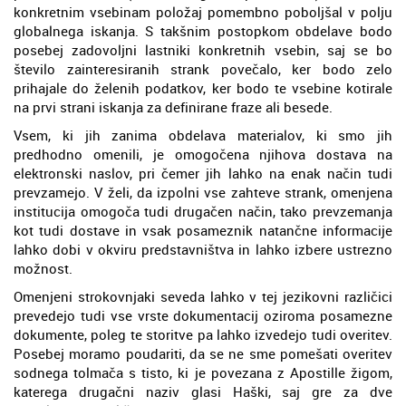
konkretnim vsebinam položaj pomembno poboljšal v polju
globalnega iskanja. S takšnim postopkom obdelave bodo
posebej zadovoljni lastniki konkretnih vsebin, saj se bo
število zainteresiranih strank povečalo, ker bodo zelo
prihajale do želenih podatkov, ker bodo te vsebine kotirale
na prvi strani iskanja za definirane fraze ali besede.
Vsem, ki jih zanima obdelava materialov, ki smo jih
predhodno omenili, je omogočena njihova dostava na
elektronski naslov, pri čemer jih lahko na enak način tudi
prevzamejo. V želi, da izpolni vse zahteve strank, omenjena
institucija omogoča tudi drugačen način, tako prevzemanja
kot tudi dostave in vsak posameznik natančne informacije
lahko dobi v okviru predstavništva in lahko izbere ustrezno
možnost.
Omenjeni strokovnjaki seveda lahko v tej jezikovni različici
prevedejo tudi vse vrste dokumentacij oziroma posamezne
dokumente, poleg te storitve pa lahko izvedejo tudi overitev.
Posebej moramo poudariti, da se ne sme pomešati overitev
sodnega tolmača s tisto, ki je povezana z Apostille žigom,
katerega drugačni naziv glasi Haški, saj gre za dve