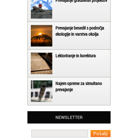
Prevajanje gradbenih projektov
Prevajanje besedil s področja
ekologije in varstva okolja
Lektoriranje in korektura
Najem opreme za simultano
prevajanje
Matjaž iz Ajdovščine:
Lahko pohvalim vse zaposlene v Akademiji
Oxford, ker so resnično profesionalni in
prevajalske storitve opravljajo hitro in
učinkoviti.
NEWSLETTER
Martina iz Bleda:
Potrebovala sem prevajanje iz