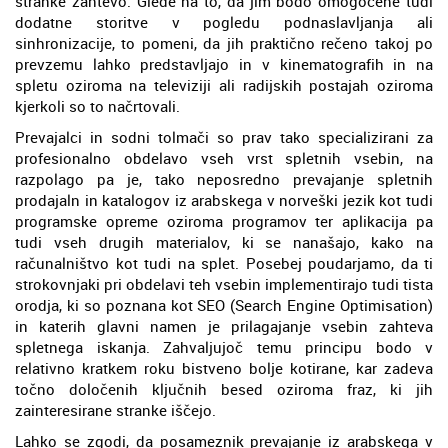
stranke zahtevo. Glede na to, da jim bodo omogočene tudi
dodatne storitve v pogledu podnaslavljanja ali
sinhronizacije, to pomeni, da jih praktično rečeno takoj po
prevzemu lahko predstavljajo in v kinematografih in na
spletu oziroma na televiziji ali radijskih postajah oziroma
kjerkoli so to načrtovali.
Prevajalci in sodni tolmači so prav tako specializirani za
profesionalno obdelavo vseh vrst spletnih vsebin, na
razpolago pa je, tako neposredno prevajanje spletnih
prodajaln in katalogov iz arabskega v norveški jezik kot tudi
programske opreme oziroma programov ter aplikacija pa
tudi vseh drugih materialov, ki se nanašajo, kako na
računalništvo kot tudi na splet. Posebej poudarjamo, da ti
strokovnjaki pri obdelavi teh vsebin implementirajo tudi tista
orodja, ki so poznana kot SEO (Search Engine Optimisation)
in katerih glavni namen je prilagajanje vsebin zahteva
spletnega iskanja. Zahvaljujoč temu principu bodo v
relativno kratkem roku bistveno bolje kotirane, kar zadeva
točno določenih ključnih besed oziroma fraz, ki jih
zainteresirane stranke iščejo.
Lahko se zgodi, da posameznik prevajanje iz arabskega v