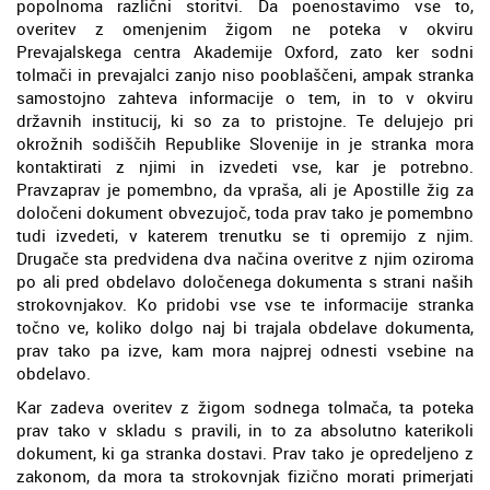
popolnoma različni storitvi. Da poenostavimo vse to,
overitev z omenjenim žigom ne poteka v okviru
Prevajalskega centra Akademije Oxford, zato ker sodni
tolmači in prevajalci zanjo niso pooblaščeni, ampak stranka
samostojno zahteva informacije o tem, in to v okviru
državnih institucij, ki so za to pristojne. Te delujejo pri
okrožnih sodiščih Republike Slovenije in je stranka mora
kontaktirati z njimi in izvedeti vse, kar je potrebno.
Pravzaprav je pomembno, da vpraša, ali je Apostille žig za
določeni dokument obvezujoč, toda prav tako je pomembno
tudi izvedeti, v katerem trenutku se ti opremijo z njim.
Drugače sta predvidena dva načina overitve z njim oziroma
po ali pred obdelavo določenega dokumenta s strani naših
strokovnjakov. Ko pridobi vse vse te informacije stranka
točno ve, koliko dolgo naj bi trajala obdelave dokumenta,
prav tako pa izve, kam mora najprej odnesti vsebine na
obdelavo.
Kar zadeva overitev z žigom sodnega tolmača, ta poteka
prav tako v skladu s pravili, in to za absolutno katerikoli
dokument, ki ga stranka dostavi. Prav tako je opredeljeno z
zakonom, da mora ta strokovnjak fizično morati primerjati