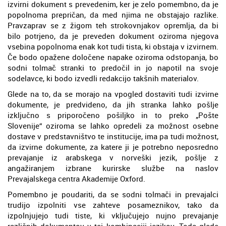
izvirni dokument s prevedenim, ker je zelo pomembno, da je
popolnoma prepričan, da med njima ne obstajajo razlike.
Pravzaprav se z žigom teh strokovnjakov opremlja, da bi
bilo potrjeno, da je preveden dokument oziroma njegova
vsebina popolnoma enak kot tudi tista, ki obstaja v izvirnem.
Če bodo opažene določene napake oziroma odstopanja, bo
sodni tolmač stranki to predočil in jo napotil na svoje
sodelavce, ki bodo izvedli redakcijo takšnih materialov.
Glede na to, da se morajo na vpogled dostaviti tudi izvirne
dokumente, je predvideno, da jih stranka lahko pošlje
izključno s priporočeno pošiljko in to preko „Pošte
Slovenije“ oziroma se lahko opredeli za možnost osebne
dostave v predstavništvo te institucije, ima pa tudi možnost,
da izvirne dokumente, za katere ji je potrebno neposredno
prevajanje iz arabskega v norveški jezik, pošlje z
angažiranjem izbrane kurirske službe na naslov
Prevajalskega centra Akademije Oxford.
Pomembno je poudariti, da se sodni tolmači in prevajalci
trudijo izpolniti vse zahteve posameznikov, tako da
izpolnjujejo tudi tiste, ki vključujejo nujno prevajanje
različnih dokumentov v tej kombinaciji jezikov. Toda glede