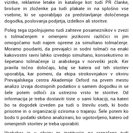
vizitke, reklamne letake in kataloge kot tudi PR članke,
brošure in zloženke pa tudi plakate in na splošno vse
vsebine, ki se uporabljajo za predstavljanje določenega
dogodka, poslovanja podjetja, izdelkov ali storitve.
Poleg tega izpolnjujemo tudi zahteve posameznikov v zvezi
s tolmačenjem v omenjeni jezikovni različici in jim
omogočamo tudi najem opreme za simultano tolmačenje.
Moramo poudariti, da prevajalci in sodni tolmači na enaki
kakovostni ravni lahko izvedejo simultano, konsekutivno in
šepetano tolmačenje iz arabskega v norveški jezik. Ker
pravila točno določajo, kdaj se katera od teh storitev
uporablja, kar pomeni, da ekipa strokovnjakov v okviru
Prevajalskega centra Akademije Oxford na prvem mestu
analizo izvaja dostopnih podatkov o samem dogodku in se
šele potem odloči za ustrezno vrsto te storitve. Od
informacija je treba dostaviti tiste o sami lokaciji, na kateri
bo ta dogodek izveden pa tudi o številu oseb, ki bodo
prisotne in o organizaciji oziroma o trajanju. Šele potem ko
bodo ti podatki skrbno analizirani, bo ugotovljeno, katero od
omenjenih storitev je treba uporabiti.
Vsekakor je v okviru te institucije na razpolago tudi