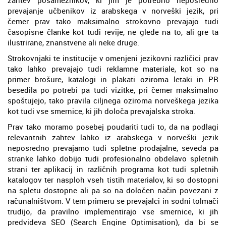
prevajanje učbenikov iz arabskega v norveški jezik, pri
čemer prav tako maksimalno strokovno prevajajo tudi
časopisne članke kot tudi revije, ne glede na to, ali gre ta
ilustrirane, znanstvene ali neke druge.
Strokovnjaki te institucije v omenjeni jezikovni različici prav
tako lahko prevajajo tudi reklamne materiale, kot so na
primer brošure, katalogi in plakati oziroma letaki in PR
besedila po potrebi pa tudi vizitke, pri čemer maksimalno
spoštujejo, tako pravila ciljnega oziroma norveškega jezika
kot tudi vse smernice, ki jih določa prevajalska stroka.
Prav tako moramo posebej poudariti tudi to, da na podlagi
relevantnih zahtev lahko iz arabskega v norveški jezik
neposredno prevajamo tudi spletne prodajalne, seveda pa
stranke lahko dobijo tudi profesionalno obdelavo spletnih
strani ter aplikacij in različnih programa kot tudi spletnih
katalogov ter nasploh vseh tistih materialov, ki so dostopni
na spletu dostopne ali pa so na določen način povezani z
računalništvom. V tem primeru se prevajalci in sodni tolmači
trudijo, da pravilno implementirajo vse smernice, ki jih
predvideva SEO (Search Engine Optimisation), da bi se