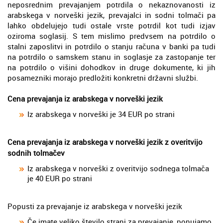
neposrednim prevajanjem potrdila o nekaznovanosti iz
arabskega v norveški jezik, prevajalci in sodni tolmači pa
lahko obdelujejo tudi ostale vrste potrdil kot tudi izjav
oziroma soglasij. S tem mislimo predvsem na potrdilo o
stalni zaposlitvi in potrdilo o stanju računa v banki pa tudi
na potrdilo o samskem stanu in soglasje za zastopanje ter
na potrdilo o višini dohodkov in druge dokumente, ki jih
posamezniki morajo predložiti konkretni državni službi.
Cena prevajanja iz arabskega v norveški jezik
Iz arabskega v norveški je 34 EUR po strani
Cena prevajanja iz arabskega v norveški jezik z overitvijo
sodnih tolmačev
Iz arabskega v norveški z overitvijo sodnega tolmača
je 40 EUR po strani
Popusti za prevajanje iz arabskega v norveški jezik
Če imate veliko število strani za prevajanje, ponujamo