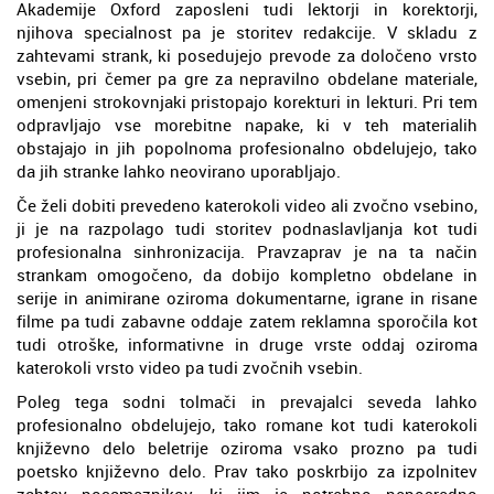
Akademije Oxford zaposleni tudi lektorji in korektorji,
njihova specialnost pa je storitev redakcije. V skladu z
zahtevami strank, ki posedujejo prevode za določeno vrsto
vsebin, pri čemer pa gre za nepravilno obdelane materiale,
omenjeni strokovnjaki pristopajo korekturi in lekturi. Pri tem
odpravljajo vse morebitne napake, ki v teh materialih
obstajajo in jih popolnoma profesionalno obdelujejo, tako
da jih stranke lahko neovirano uporabljajo.
Če želi dobiti prevedeno katerokoli video ali zvočno vsebino,
ji je na razpolago tudi storitev podnaslavljanja kot tudi
profesionalna sinhronizacija. Pravzaprav je na ta način
strankam omogočeno, da dobijo kompletno obdelane in
serije in animirane oziroma dokumentarne, igrane in risane
filme pa tudi zabavne oddaje zatem reklamna sporočila kot
tudi otroške, informativne in druge vrste oddaj oziroma
katerokoli vrsto video pa tudi zvočnih vsebin.
Poleg tega sodni tolmači in prevajalci seveda lahko
profesionalno obdelujejo, tako romane kot tudi katerokoli
književno delo beletrije oziroma vsako prozno pa tudi
poetsko književno delo. Prav tako poskrbijo za izpolnitev
zahtev posameznikov, ki jim je potrebno neposredno