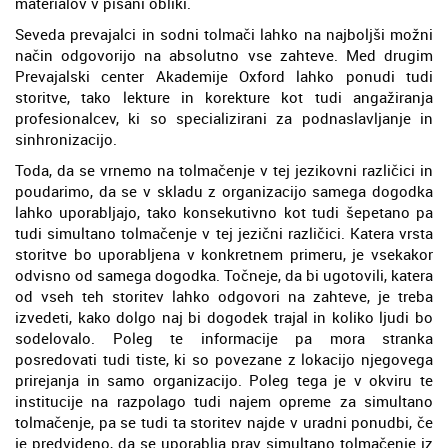
materialov v pisani obliki.
Seveda prevajalci in sodni tolmači lahko na najboljši možni
način odgovorijo na absolutno vse zahteve. Med drugim
Prevajalski center Akademije Oxford lahko ponudi tudi
storitve, tako lekture in korekture kot tudi angažiranja
profesionalcev, ki so specializirani za podnaslavljanje in
sinhronizacijo.
Toda, da se vrnemo na tolmačenje v tej jezikovni različici in
poudarimo, da se v skladu z organizacijo samega dogodka
lahko uporabljajo, tako konsekutivno kot tudi šepetano pa
tudi simultano tolmačenje v tej jezični različici. Katera vrsta
storitve bo uporabljena v konkretnem primeru, je vsekakor
odvisno od samega dogodka. Točneje, da bi ugotovili, katera
od vseh teh storitev lahko odgovori na zahteve, je treba
izvedeti, kako dolgo naj bi dogodek trajal in koliko ljudi bo
sodelovalo. Poleg te informacije pa mora stranka
posredovati tudi tiste, ki so povezane z lokacijo njegovega
prirejanja in samo organizacijo. Poleg tega je v okviru te
institucije na razpolago tudi najem opreme za simultano
tolmačenje, pa se tudi ta storitev najde v uradni ponudbi, če
je predvideno, da se uporablja prav simultano tolmačenje iz