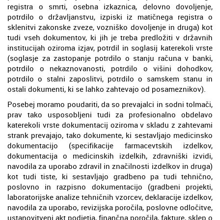
registra o smrti, osebna izkaznica, delovno dovoljenje,
potrdilo o državljanstvu, izpiski iz matičnega registra o
sklenitvi zakonske zveze, vozniško dovoljenje in druga) kot
tudi vseh dokumentov, ki jih je treba predložiti v državnih
institucijah oziroma izjav, potrdil in soglasij katerekoli vrste
(soglasje za zastopanje potrdilo o stanju računa v banki,
potrdilo o nekaznovanosti, potrdilo o višini dohodkov,
potrdilo o stalni zaposlitvi, potrdilo o samskem stanu in
ostali dokumenti, ki se lahko zahtevajo od posameznikov).
Posebej moramo poudariti, da so prevajalci in sodni tolmači,
prav tako usposobljeni tudi za profesionalno obdelavo
katerekoli vrste dokumentacij oziroma v skladu z zahtevami
strank prevajajo, tako dokumente, ki sestavljajo medicinsko
dokumentacijo (specifikacije farmacevtskih izdelkov,
dokumentacija o medicinskih izdelkih, zdravniški izvidi,
navodila za uporabo zdravil in značilnosti izdelkov in druga)
kot tudi tiste, ki sestavljajo gradbeno pa tudi tehnično,
poslovno in razpisno dokumentacijo (gradbeni projekti,
laboratorijske analize tehničnih vzorcev, deklaracije izdelkov,
navodila za uporabo, revizijska poročila, poslovne odločitve,
ustanovitveni akt podjetja, finančna poročila, fakture, sklep o