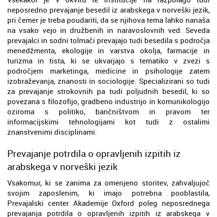
neposredno prevajanje besedil iz arabskega v norveški jezik,
pri čemer je treba poudariti, da se njihova tema lahko nanaša
na vsako vejo in družbenih in naravoslovnih ved. Seveda
prevajalci in sodni tolmači prevajajo tudi besedila s področja
menedžmenta, ekologije in varstva okolja, farmacije in
turizma in tista, ki se ukvarjajo s tematiko v zvezi s
področjem marketinga, medicine in psihologije zatem
izobraževanja, znanosti in sociologije. Specializirani so tudi
za prevajanje strokovnih pa tudi poljudnih besedil, ki so
povezana s filozofijo, gradbeno industrijo in komunikologijo
oziroma s politiko, bančništvom in pravom ter
informacijskimi tehnologijami kot tudi z ostalimi
znanstvenimi disciplinami.
Prevajanje potrdila o opravljenih izpitih iz
arabskega v norveški jezik
Vsakomur, ki se zanima za omenjeno storitev, zahvaljujoč
svojim zaposlenim, ki imajo potrebna pooblastila,
Prevajalski center Akademije Oxford poleg neposrednega
prevajanja potrdila o opravljenih izpitih iz arabskega v