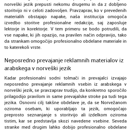
norveški jezik prepusti nekomu drugemu in da z dobljeno
storitvijo ni v celoti zadovoljen. Pravzaprav, ko v prevedenih
materialih obstajajo napake, naša institucija omogoča
izvedbo storitve profesionalne redakcije, saj zaposluje
lektorje in korektorje. V tem primeru se bodo potrudili, da
vse napake, ki jih opazijo, na pravilen način odpravijo, tako
da strankam omogočijo profesionalno obdelane materiale in
to katerekoli vrste.
Neposredno prevajanje reklamnih materialov iz
arabskega v norveški jezik
Kadar profesionalni sodni tolmači in prevajalci izvajajo
neposredno prevajanje reklamnih vsebin iz arabskega v
norveški jezik, se pravzaprav trudijo, da konkretno sporočilo
prilagodijo pravilom in same prevajalske stroke pa tudi tega
jezika. Osnovni cilj takšne obdelave je, da se Norvežanom
oziroma osebam, ki uporabljajo ta jezik, omogočajo
preprosto seznanjanje s storitvijo ali izdelkom oziroma
tistim, kar se predstavlja skozi navedene vsebine. Seveda
stranke med drugim lahko dobijo profesionalno obdelane