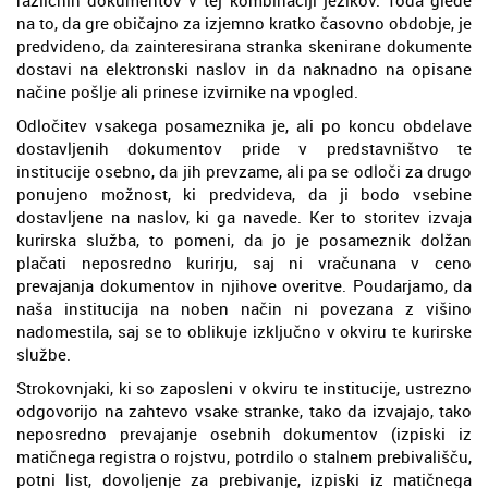
na to, da gre običajno za izjemno kratko časovno obdobje, je
predvideno, da zainteresirana stranka skenirane dokumente
dostavi na elektronski naslov in da naknadno na opisane
načine pošlje ali prinese izvirnike na vpogled.
Odločitev vsakega posameznika je, ali po koncu obdelave
dostavljenih dokumentov pride v predstavništvo te
institucije osebno, da jih prevzame, ali pa se odloči za drugo
ponujeno možnost, ki predvideva, da ji bodo vsebine
dostavljene na naslov, ki ga navede. Ker to storitev izvaja
kurirska služba, to pomeni, da jo je posameznik dolžan
plačati neposredno kurirju, saj ni vračunana v ceno
prevajanja dokumentov in njihove overitve. Poudarjamo, da
naša institucija na noben način ni povezana z višino
nadomestila, saj se to oblikuje izključno v okviru te kurirske
službe.
Strokovnjaki, ki so zaposleni v okviru te institucije, ustrezno
odgovorijo na zahtevo vsake stranke, tako da izvajajo, tako
neposredno prevajanje osebnih dokumentov (izpiski iz
matičnega registra o rojstvu, potrdilo o stalnem prebivališču,
potni list, dovoljenje za prebivanje, izpiski iz matičnega