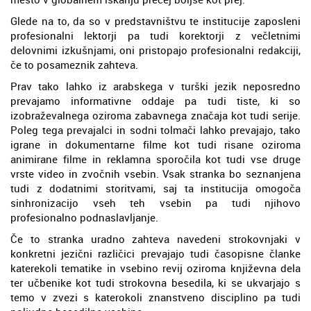
Glede na to, da so v predstavništvu te institucije zaposleni
profesionalni lektorji pa tudi korektorji z večletnimi
delovnimi izkušnjami, oni pristopajo profesionalni redakciji,
če to posameznik zahteva.
Prav tako lahko iz arabskega v turški jezik neposredno
prevajamo informativne oddaje pa tudi tiste, ki so
izobraževalnega oziroma zabavnega značaja kot tudi serije.
Poleg tega prevajalci in sodni tolmači lahko prevajajo, tako
igrane in dokumentarne filme kot tudi risane oziroma
animirane filme in reklamna sporočila kot tudi vse druge
vrste video in zvočnih vsebin. Vsak stranka bo seznanjena
tudi z dodatnimi storitvami, saj ta institucija omogoča
sinhronizacijo vseh teh vsebin pa tudi njihovo
profesionalno podnaslavljanje.
Če to stranka uradno zahteva navedeni strokovnjaki v
konkretni jezični različici prevajajo tudi časopisne članke
katerekoli tematike in vsebino revij oziroma književna dela
ter učbenike kot tudi strokovna besedila, ki se ukvarjajo s
temo v zvezi s katerokoli znanstveno disciplino pa tudi