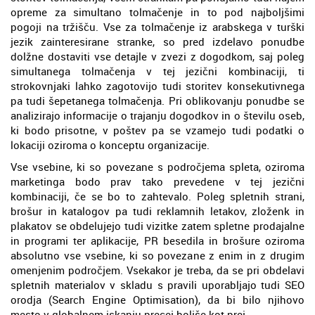
opreme za simultano tolmačenje in to pod najboljšimi
pogoji na tržišču. Vse za tolmačenje iz arabskega v turški
jezik zainteresirane stranke, so pred izdelavo ponudbe
dolžne dostaviti vse detajle v zvezi z dogodkom, saj poleg
simultanega tolmačenja v tej jezični kombinaciji, ti
strokovnjaki lahko zagotovijo tudi storitev konsekutivnega
pa tudi šepetanega tolmačenja. Pri oblikovanju ponudbe se
analizirajo informacije o trajanju dogodkov in o številu oseb,
ki bodo prisotne, v poštev pa se vzamejo tudi podatki o
lokaciji oziroma o konceptu organizacije.
Vse vsebine, ki so povezane s področjema spleta, oziroma
marketinga bodo prav tako prevedene v tej jezični
kombinaciji, če se bo to zahtevalo. Poleg spletnih strani,
brošur in katalogov pa tudi reklamnih letakov, zloženk in
plakatov se obdelujejo tudi vizitke zatem spletne prodajalne
in programi ter aplikacije, PR besedila in brošure oziroma
absolutno vse vsebine, ki so povezane z enim in z drugim
omenjenim področjem. Vsekakor je treba, da se pri obdelavi
spletnih materialov v skladu s pravili uporabljajo tudi SEO
orodja (Search Engine Optimisation), da bi bilo njihovo
mesto v globalnem iskanju precej boljše kot prej.