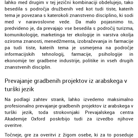
lahko med drugim v tej jezični kombinaciji obdelujejo, tako
besedila s področja družbenih ved kot tudi tiste, katerih
tema je povezana s katerokoli znanstveno disciplino, ki sodi
med v naravoslovne vede. Da malo pojasnimo to,
predvideno je, da prevajajo vse besedila s področij turizma,
komunikologije, marketinga ter ekologije in varstva okolja
oziroma znanosti, menedžmenta, izobraževanja in farmacije
pa tudi tiste, katerih tema je usmerjena na področje
informacijskih tehnologij, farmacije, psihologije in
ekonomije ter gradbene industrije, politike in vseh drugih
znanstvenih disciplin.
Prevajanje gradbenih projektov iz arabskega v
turški jezik
Na podlagi zahtev strank, lahko izvedemo maksimalno
profesionalno prevajanje gradbenih projektov iz arabskega v
turški jezik, toda strokovnjaki Prevajalskega centra
Akademije Oxford poskrbijo tudi za izvedbo njihove
overitve.
Točneje, gre za overitvi z žigom osebe, ki za to poseduje