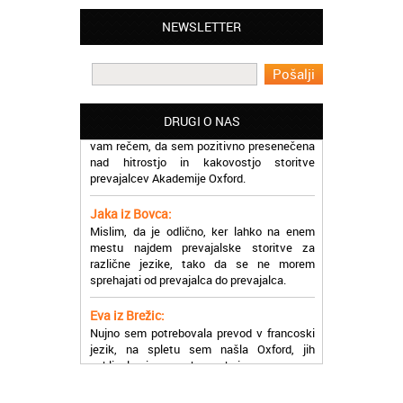
prevajalske storitve opravljajo hitro in
NEWSLETTER
učinkoviti.
Martina iz Bleda:
Potrebovala sem prevajanje iz
madžarskega v slovenski jezik in lahko
vam rečem, da sem pozitivno presenečena
DRUGI O NAS
nad hitrostjo in kakovostjo storitve
prevajalcev Akademije Oxford.
Jaka iz Bovca:
Mislim, da je odlično, ker lahko na enem
mestu najdem prevajalske storitve za
različne jezike, tako da se ne morem
sprehajati od prevajalca do prevajalca.
Eva iz Brežic:
Nujno sem potrebovala prevod v francoski
jezik, na spletu sem našla Oxford, jih
poklicala in v roku nekaj ur sem po
elektronski pošti prejela prevod. Resnično
so izjemni!