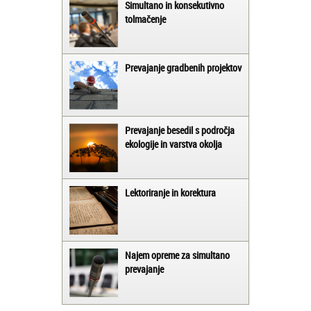
Simultano in konsekutivno
tolmačenje
Prevajanje gradbenih projektov
Prevajanje besedil s področja
ekologije in varstva okolja
Lektoriranje in korektura
Najem opreme za simultano
prevajanje
Matjaž iz Ajdovščine:
Lahko pohvalim vse zaposlene v Akademiji
Oxford, ker so resnično profesionalni in