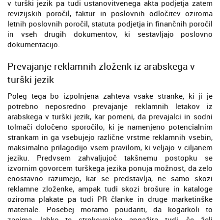
v turški jezik pa tudi ustanovitvenega akta podjetja zatem
revizijskih poročil, faktur in poslovnih odločitev oziroma
letnih poslovnih poročil, statuta podjetja in finančnih poročil
in vseh drugih dokumentov, ki sestavljajo poslovno
dokumentacijo.
Prevajanje reklamnih zloženk iz arabskega v
turški jezik
Poleg tega bo izpolnjena zahteva vsake stranke, ki ji je
potrebno neposredno prevajanje reklamnih letakov iz
arabskega v turški jezik, kar pomeni, da prevajalci in sodni
tolmači določeno sporočilo, ki je namenjeno potencialnim
strankam in ga vsebujejo različne vrstme reklamnih vsebin,
maksimalno prilagodijo vsem pravilom, ki veljajo v ciljanem
jeziku. Predvsem zahvaljujoč takšnemu postopku se
izvornim govorcem turškega jezika ponuja možnost, da zelo
enostavno razumejo, kar se predstavlja, ne samo skozi
reklamne zloženke, ampak tudi skozi brošure in kataloge
oziroma plakate pa tudi PR članke in druge marketinške
materiale. Posebej moramo poudariti, da kogarkoli to
zanima, lahko te strokovnjake angažira tudi, če želi