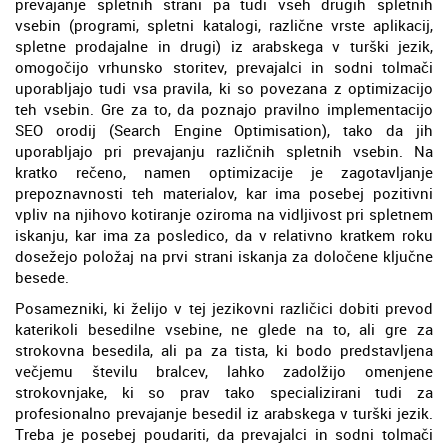
prevajanje spletnih strani pa tudi vseh drugih spletnih
vsebin (programi, spletni katalogi, različne vrste aplikacij,
spletne prodajalne in drugi) iz arabskega v turški jezik,
omogočijo vrhunsko storitev, prevajalci in sodni tolmači
uporabljajo tudi vsa pravila, ki so povezana z optimizacijo
teh vsebin. Gre za to, da poznajo pravilno implementacijo
SEO orodij (Search Engine Optimisation), tako da jih
uporabljajo pri prevajanju različnih spletnih vsebin. Na
kratko rečeno, namen optimizacije je zagotavljanje
prepoznavnosti teh materialov, kar ima posebej pozitivni
vpliv na njihovo kotiranje oziroma na vidljivost pri spletnem
iskanju, kar ima za posledico, da v relativno kratkem roku
dosežejo položaj na prvi strani iskanja za določene ključne
besede.
Posamezniki, ki želijo v tej jezikovni različici dobiti prevod
katerikoli besedilne vsebine, ne glede na to, ali gre za
strokovna besedila, ali pa za tista, ki bodo predstavljena
večjemu številu bralcev, lahko zadolžijo omenjene
strokovnjake, ki so prav tako specializirani tudi za
profesionalno prevajanje besedil iz arabskega v turški jezik.
Treba je posebej poudariti, da prevajalci in sodni tolmači