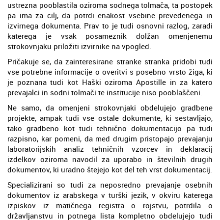
ustrezna pooblastila oziroma sodnega tolmača, ta postopek
pa ima za cilj, da potrdi enakost vsebine prevedenega in
izvirnega dokumenta. Prav to je tudi osnovni razlog, zaradi
katerega je vsak posameznik dolžan omenjenemu
strokovnjaku priložiti izvirnike na vpogled.
Pričakuje se, da zainteresirane stranke stranka pridobi tudi
vse potrebne informacije o overitvi s posebno vrsto žiga, ki
je poznana tudi kot Haški oziroma Apostille in za katero
prevajalci in sodni tolmači te institucije niso pooblaščeni.
Ne samo, da omenjeni strokovnjaki obdelujejo gradbene
projekte, ampak tudi vse ostale dokumente, ki sestavljajo,
tako gradbeno kot tudi tehnično dokumentacijo pa tudi
razpisno, kar pomeni, da med drugim pristopajo prevajanju
laboratorijskih analiz tehničnih vzorcev in deklaracij
izdelkov oziroma navodil za uporabo in številnih drugih
dokumentov, ki uradno štejejo kot del teh vrst dokumentacij.
Specializirani so tudi za neposredno prevajanje osebnih
dokumentov iz arabskega v turški jezik, v okviru katerega
izpiskov iz matičnega registra o rojstvu, potrdila o
državljanstvu in potnega lista kompletno obdelujejo tudi