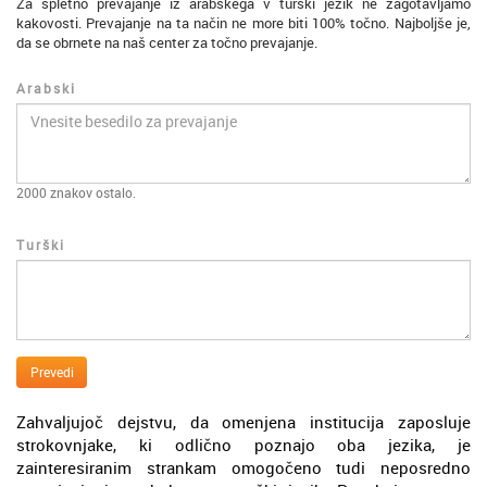
Za spletno prevajanje iz arabskega v turški jezik ne zagotavljamo
kakovosti. Prevajanje na ta način ne more biti 100% točno. Najboljše je,
da se obrnete na naš center za točno prevajanje.
Arabski
2000
znakov ostalo.
Turški
Prevedi
Zahvaljujoč dejstvu, da omenjena institucija zaposluje
strokovnjake, ki odlično poznajo oba jezika, je
zainteresiranim strankam omogočeno tudi neposredno