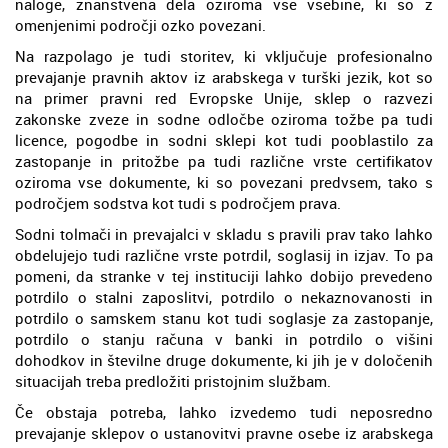
naloge, znanstvena dela oziroma vse vsebine, ki so z
omenjenimi področji ozko povezani.
Na razpolago je tudi storitev, ki vključuje profesionalno
prevajanje pravnih aktov iz arabskega v turški jezik, kot so
na primer pravni red Evropske Unije, sklep o razvezi
zakonske zveze in sodne odločbe oziroma tožbe pa tudi
licence, pogodbe in sodni sklepi kot tudi pooblastilo za
zastopanje in pritožbe pa tudi različne vrste certifikatov
oziroma vse dokumente, ki so povezani predvsem, tako s
področjem sodstva kot tudi s področjem prava.
Sodni tolmači in prevajalci v skladu s pravili prav tako lahko
obdelujejo tudi različne vrste potrdil, soglasij in izjav. To pa
pomeni, da stranke v tej instituciji lahko dobijo prevedeno
potrdilo o stalni zaposlitvi, potrdilo o nekaznovanosti in
potrdilo o samskem stanu kot tudi soglasje za zastopanje,
potrdilo o stanju računa v banki in potrdilo o višini
dohodkov in številne druge dokumente, ki jih je v določenih
situacijah treba predložiti pristojnim službam.
Če obstaja potreba, lahko izvedemo tudi neposredno
prevajanje sklepov o ustanovitvi pravne osebe iz arabskega