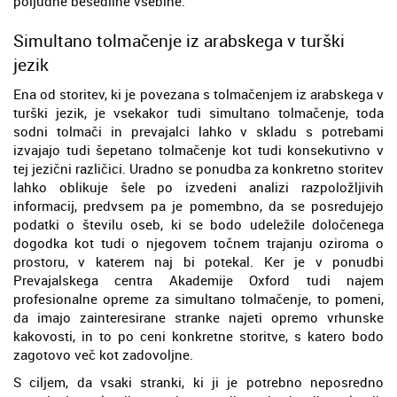
poljudne besedilne vsebine.
Simultano tolmačenje iz arabskega v turški
jezik
Ena od storitev, ki je povezana s tolmačenjem iz arabskega v
turški jezik, je vsekakor tudi simultano tolmačenje, toda
sodni tolmači in prevajalci lahko v skladu s potrebami
izvajajo tudi šepetano tolmačenje kot tudi konsekutivno v
tej jezični različici. Uradno se ponudba za konkretno storitev
lahko oblikuje šele po izvedeni analizi razpoložljivih
informacij, predvsem pa je pomembno, da se posredujejo
podatki o številu oseb, ki se bodo udeležile določenega
dogodka kot tudi o njegovem točnem trajanju oziroma o
prostoru, v katerem naj bi potekal. Ker je v ponudbi
Prevajalskega centra Akademije Oxford tudi najem
profesionalne opreme za simultano tolmačenje, to pomeni,
da imajo zainteresirane stranke najeti opremo vrhunske
kakovosti, in to po ceni konkretne storitve, s katero bodo
zagotovo več kot zadovoljne.
S ciljem, da vsaki stranki, ki ji je potrebno neposredno