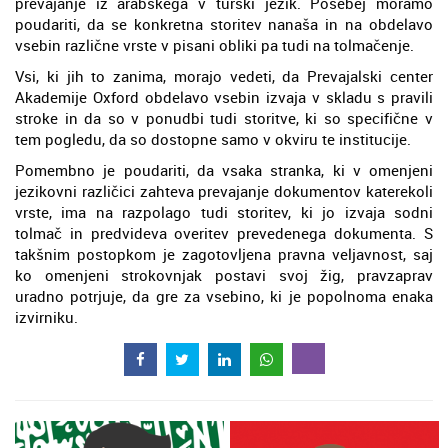
prevajanje iz arabskega v turški jezik. Posebej moramo
poudariti, da se konkretna storitev nanaša in na obdelavo
vsebin različne vrste v pisani obliki pa tudi na tolmačenje.
Vsi, ki jih to zanima, morajo vedeti, da Prevajalski center
Akademije Oxford obdelavo vsebin izvaja v skladu s pravili
stroke in da so v ponudbi tudi storitve, ki so specifične v
tem pogledu, da so dostopne samo v okviru te institucije.
Pomembno je poudariti, da vsaka stranka, ki v omenjeni
jezikovni različici zahteva prevajanje dokumentov katerekoli
vrste, ima na razpolago tudi storitev, ki jo izvaja sodni
tolmač in predvideva overitev prevedenega dokumenta. S
takšnim postopkom je zagotovljena pravna veljavnost, saj
ko omenjeni strokovnjak postavi svoj žig, pravzaprav
uradno potrjuje, da gre za vsebino, ki je popolnoma enaka
izvirniku.