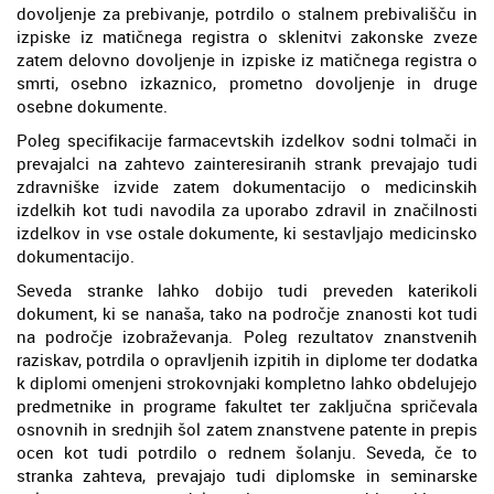
dovoljenje za prebivanje, potrdilo o stalnem prebivališču in
izpiske iz matičnega registra o sklenitvi zakonske zveze
zatem delovno dovoljenje in izpiske iz matičnega registra o
smrti, osebno izkaznico, prometno dovoljenje in druge
osebne dokumente.
Poleg specifikacije farmacevtskih izdelkov sodni tolmači in
prevajalci na zahtevo zainteresiranih strank prevajajo tudi
zdravniške izvide zatem dokumentacijo o medicinskih
izdelkih kot tudi navodila za uporabo zdravil in značilnosti
izdelkov in vse ostale dokumente, ki sestavljajo medicinsko
dokumentacijo.
Seveda stranke lahko dobijo tudi preveden katerikoli
dokument, ki se nanaša, tako na področje znanosti kot tudi
na področje izobraževanja. Poleg rezultatov znanstvenih
raziskav, potrdila o opravljenih izpitih in diplome ter dodatka
k diplomi omenjeni strokovnjaki kompletno lahko obdelujejo
predmetnike in programe fakultet ter zaključna spričevala
osnovnih in srednjih šol zatem znanstvene patente in prepis
ocen kot tudi potrdilo o rednem šolanju. Seveda, če to
stranka zahteva, prevajajo tudi diplomske in seminarske