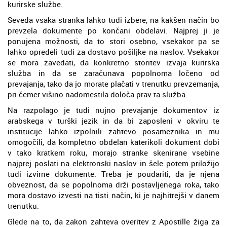
kurirske službe.
Seveda vsaka stranka lahko tudi izbere, na kakšen način bo
prevzela dokumente po končani obdelavi. Najprej ji je
ponujena možnosti, da to stori osebno, vsekakor pa se
lahko opredeli tudi za dostavo pošiljke na naslov. Vsekakor
se mora zavedati, da konkretno storitev izvaja kurirska
služba in da se zaračunava popolnoma ločeno od
prevajanja, tako da jo morate plačati v trenutku prevzemanja,
pri čemer višino nadomestila določa prav ta služba.
Na razpolago je tudi nujno prevajanje dokumentov iz
arabskega v turški jezik in da bi zaposleni v okviru te
institucije lahko izpolnili zahtevo posameznika in mu
omogočili, da kompletno obdelan katerikoli dokument dobi
v tako kratkem roku, morajo stranke skenirane vsebine
najprej poslati na elektronski naslov in šele potem priložijo
tudi izvirne dokumente. Treba je poudariti, da je njena
obveznost, da se popolnoma drži postavljenega roka, tako
mora dostavo izvesti na tisti način, ki je najhitrejši v danem
trenutku.
Glede na to, da zakon zahteva overitev z Apostille žiga za