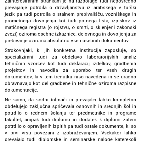
Zainteresiranim strankam je na razpolago tudi neposredno
prevajanje potrdila o državljanstvu iz arabskega v turški
jezik pa tudi potrdila o stalnem prebivališču, vozniškega in
prometnega dovoljenja kot tudi potnega lista, izpiskov iz
matičnega registra (o rojstvu, o smrti, o sklenjeni zakonski
zvezi) oziroma osebne izkaznice, delovnega in dovoljenja za
prebivanje oziroma absolutno vseh osebnih dokumentov.
Strokovnjaki, ki jih konkretna institucija zaposluje, so
specializirani tudi za obdelavo laboratorijskih analiz
tehničnih vzorcev kot tudi deklaracij izdelkov, gradbenih
projektov in navodila za uporabo ter vseh drugih
dokumentov, ki v tem trenutku niso navedena in se uradno
obravnavajo kot del gradbene in tehnične oziroma razpisne
dokumentacije.
Ne samo, da sodni tolmači in prevajalci lahko kompletno
obdelujejo zaključna spričevala osnovnih in srednjih šol in
potrdilo o rednem šolanju ter predmetnike in programe
fakultet, ampak tudi diplomo in dodatek k diplomi zatem
potrdilo o opravljenih izpitih pa tudi ostale dokumente, ki so
v prvi vrsti povezani z izobraževanjem. Vsekakor lahko
prevajajo tudi diplomske in seminarske naloge katerekoli