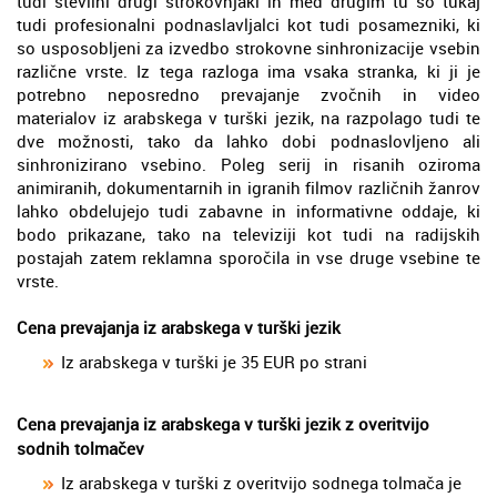
tudi številni drugi strokovnjaki in med drugim tu so tukaj
tudi profesionalni podnaslavljalci kot tudi posamezniki, ki
so usposobljeni za izvedbo strokovne sinhronizacije vsebin
različne vrste. Iz tega razloga ima vsaka stranka, ki ji je
potrebno neposredno prevajanje zvočnih in video
materialov iz arabskega v turški jezik, na razpolago tudi te
dve možnosti, tako da lahko dobi podnaslovljeno ali
sinhronizirano vsebino. Poleg serij in risanih oziroma
animiranih, dokumentarnih in igranih filmov različnih žanrov
lahko obdelujejo tudi zabavne in informativne oddaje, ki
bodo prikazane, tako na televiziji kot tudi na radijskih
postajah zatem reklamna sporočila in vse druge vsebine te
vrste.
Cena prevajanja iz arabskega v turški jezik
Iz arabskega v turški je 35 EUR po strani
Cena prevajanja iz arabskega v turški jezik z overitvijo
sodnih tolmačev
Iz arabskega v turški z overitvijo sodnega tolmača je