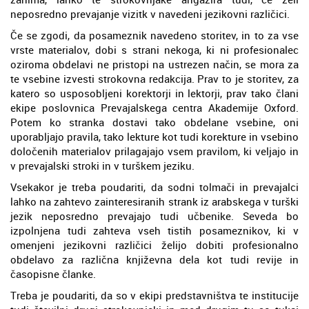
neposredno prevajanje vizitk v navedeni jezikovni različici.
Če se zgodi, da posameznik navedeno storitev, in to za vse
vrste materialov, dobi s strani nekoga, ki ni profesionalec
oziroma obdelavi ne pristopi na ustrezen način, se mora za
te vsebine izvesti strokovna redakcija. Prav to je storitev, za
katero so usposobljeni korektorji in lektorji, prav tako člani
ekipe poslovnica Prevajalskega centra Akademije Oxford.
Potem ko stranka dostavi tako obdelane vsebine, oni
uporabljajo pravila, tako lekture kot tudi korekture in vsebino
določenih materialov prilagajajo vsem pravilom, ki veljajo in
v prevajalski stroki in v turškem jeziku.
Vsekakor je treba poudariti, da sodni tolmači in prevajalci
lahko na zahtevo zainteresiranih strank iz arabskega v turški
jezik neposredno prevajajo tudi učbenike. Seveda bo
izpolnjena tudi zahteva vseh tistih posameznikov, ki v
omenjeni jezikovni različici želijo dobiti profesionalno
obdelavo za različna književna dela kot tudi revije in
časopisne članke.
Treba je poudariti, da so v ekipi predstavništva te institucije