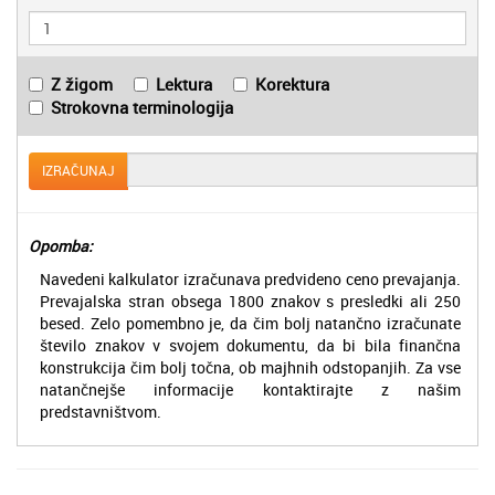
Z žigom
Lektura
Korektura
Strokovna terminologija
IZRAČUNAJ
Opomba:
Navedeni kalkulator izračunava predvideno ceno prevajanja.
Prevajalska stran obsega 1800 znakov s presledki ali 250
besed. Zelo pomembno je, da čim bolj natančno izračunate
število znakov v svojem dokumentu, da bi bila finančna
konstrukcija čim bolj točna, ob majhnih odstopanjih. Za vse
natančnejše informacije kontaktirajte z našim
predstavništvom.