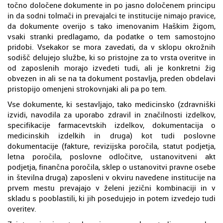
točno določene dokumente in po jasno določenem principu
in da sodni tolmači in prevajalci te institucije nimajo pravice,
da dokumente overijo s tako imenovanim Haškim žigom,
vsaki stranki predlagamo, da podatke o tem samostojno
pridobi. Vsekakor se mora zavedati, da v sklopu okrožnih
sodišč delujejo službe, ki so pristojne za to vrsta overitve in
od zaposlenih morajo izvedeti tudi, ali je konkretni žig
obvezen in ali se na ta dokument postavlja, preden obdelavi
pristopijo omenjeni strokovnjaki ali pa po tem.
Vse dokumente, ki sestavljajo, tako medicinsko (zdravniški
izvidi, navodila za uporabo zdravil in značilnosti izdelkov,
specifikacije farmacevtskih izdelkov, dokumentacija o
medicinskih izdelkih in druga) kot tudi poslovne
dokumentacije (fakture, revizijska poročila, statut podjetja,
letna poročila, poslovne odločitve, ustanovitveni akt
podjetja, finančna poročila, sklep o ustanovitvi pravne osebe
in številna druga) zaposleni v okviru navedene institucije na
prvem mestu prevajajo v želeni jezični kombinaciji in v
skladu s pooblastili, ki jih posedujejo in potem izvedejo tudi
overitev.