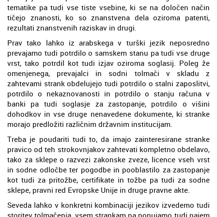
tematike pa tudi vse tiste vsebine, ki se na določen način
tičejo znanosti, ko so znanstvena dela oziroma patenti,
rezultati znanstvenih raziskav in drugi.
Prav tako lahko iz arabskega v turški jezik neposredno
prevajamo tudi potrdilo o samskem stanu pa tudi vse druge
vrst, tako potrdil kot tudi izjav oziroma soglasij. Poleg že
omenjenega, prevajalci in sodni tolmači v skladu z
zahtevami strank obdelujejo tudi potrdilo o stalni zaposlitvi,
potrdilo o nekaznovanosti in potrdilo o stanju računa v
banki pa tudi soglasje za zastopanje, potrdilo o višini
dohodkov in vse druge nenavedene dokumente, ki stranke
morajo predložiti različnim državnim institucijam.
Treba je poudariti tudi to, da imajo zainteresirane stranke
pravico od teh strokovnjakov zahtevati kompletno obdelavo,
tako za sklepe o razvezi zakonske zveze, licence vseh vrst
in sodne odločbe ter pogodbe in pooblastilo za zastopanje
kot tudi za pritožbe, certifikate in tožbe pa tudi za sodne
sklepe, pravni red Evropske Unije in druge pravne akte.
Seveda lahko v konkretni kombinaciji jezikov izvedemo tudi
storitev tolmačenja, vsem strankam pa ponujamo tudi najem