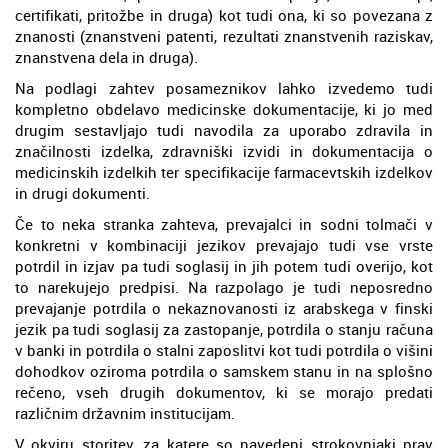
certifikati, pritožbe in druga) kot tudi ona, ki so povezana z
znanosti (znanstveni patenti, rezultati znanstvenih raziskav,
znanstvena dela in druga).
Na podlagi zahtev posameznikov lahko izvedemo tudi
kompletno obdelavo medicinske dokumentacije, ki jo med
drugim sestavljajo tudi navodila za uporabo zdravila in
značilnosti izdelka, zdravniški izvidi in dokumentacija o
medicinskih izdelkih ter specifikacije farmacevtskih izdelkov
in drugi dokumenti.
Če to neka stranka zahteva, prevajalci in sodni tolmači v
konkretni v kombinaciji jezikov prevajajo tudi vse vrste
potrdil in izjav pa tudi soglasij in jih potem tudi overijo, kot
to narekujejo predpisi. Na razpolago je tudi neposredno
prevajanje potrdila o nekaznovanosti iz arabskega v finski
jezik pa tudi soglasij za zastopanje, potrdila o stanju računa
v banki in potrdila o stalni zaposlitvi kot tudi potrdila o višini
dohodkov oziroma potrdila o samskem stanu in na splošno
rečeno, vseh drugih dokumentov, ki se morajo predati
različnim državnim institucijam.
V okviru storitev, za katere so navedeni strokovnjaki prav