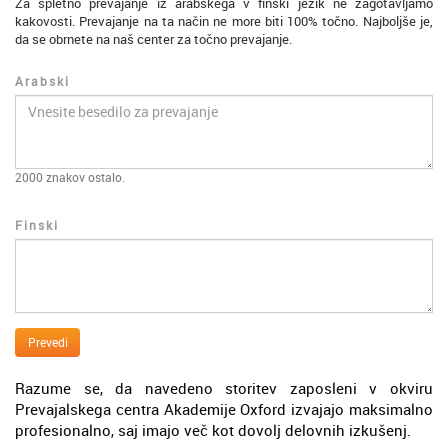
Za spletno prevajanje iz arabskega v finski jezik ne zagotavljamo
kakovosti. Prevajanje na ta način ne more biti 100% točno. Najboljše je,
da se obrnete na naš center za točno prevajanje.
Arabski
2000
znakov ostalo.
Finski
Prevedi
Razume se, da navedeno storitev zaposleni v okviru
Prevajalskega centra Akademije Oxford izvajajo maksimalno
profesionalno, saj imajo več kot dovolj delovnih izkušenj.