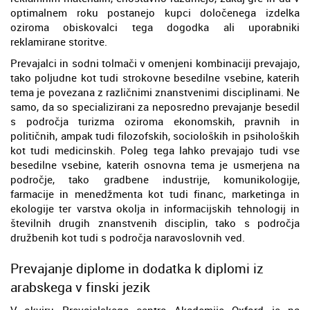
optimalnem roku postanejo kupci določenega izdelka
oziroma obiskovalci tega dogodka ali uporabniki
reklamirane storitve.
Prevajalci in sodni tolmači v omenjeni kombinaciji prevajajo,
tako poljudne kot tudi strokovne besedilne vsebine, katerih
tema je povezana z različnimi znanstvenimi disciplinami. Ne
samo, da so specializirani za neposredno prevajanje besedil
s področja turizma oziroma ekonomskih, pravnih in
političnih, ampak tudi filozofskih, socioloških in psiholoških
kot tudi medicinskih. Poleg tega lahko prevajajo tudi vse
besedilne vsebine, katerih osnovna tema je usmerjena na
področje, tako gradbene industrije, komunikologije,
farmacije in menedžmenta kot tudi financ, marketinga in
ekologije ter varstva okolja in informacijskih tehnologij in
številnih drugih znanstvenih disciplin, tako s področja
družbenih kot tudi s področja naravoslovnih ved.
Prevajanje diplome in dodatka k diplomi iz
arabskega v finski jezik
V okviru Prevajalskega centra Akademije Oxford je na