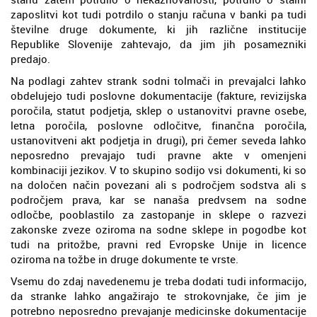
zaposlitvi kot tudi potrdilo o stanju računa v banki pa tudi
številne druge dokumente, ki jih različne institucije
Republike Slovenije zahtevajo, da jim jih posamezniki
predajo.
Na podlagi zahtev strank sodni tolmači in prevajalci lahko
obdelujejo tudi poslovne dokumentacije (fakture, revizijska
poročila, statut podjetja, sklep o ustanovitvi pravne osebe,
letna poročila, poslovne odločitve, finančna poročila,
ustanovitveni akt podjetja in drugi), pri čemer seveda lahko
neposredno prevajajo tudi pravne akte v omenjeni
kombinaciji jezikov. V to skupino sodijo vsi dokumenti, ki so
na določen način povezani ali s področjem sodstva ali s
področjem prava, kar se nanaša predvsem na sodne
odločbe, pooblastilo za zastopanje in sklepe o razvezi
zakonske zveze oziroma na sodne sklepe in pogodbe kot
tudi na pritožbe, pravni red Evropske Unije in licence
oziroma na tožbe in druge dokumente te vrste.
Vsemu do zdaj navedenemu je treba dodati tudi informacijo,
da stranke lahko angažirajo te strokovnjake, če jim je
potrebno neposredno prevajanje medicinske dokumentacije