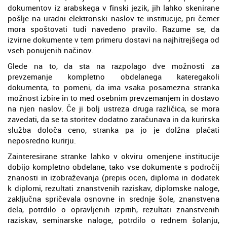
dokumentov iz arabskega v finski jezik, jih lahko skenirane
pošlje na uradni elektronski naslov te institucije, pri čemer
mora spoštovati tudi navedeno pravilo. Razume se, da
izvirne dokumente v tem primeru dostavi na najhitrejšega od
vseh ponujenih načinov.
Glede na to, da sta na razpolago dve možnosti za
prevzemanje kompletno obdelanega kateregakoli
dokumenta, to pomeni, da ima vsaka posamezna stranka
možnost izbire in to med osebnim prevzemanjem in dostavo
na njen naslov. Če ji bolj ustreza druga različica, se mora
zavedati, da se ta storitev dodatno zaračunava in da kurirska
služba določa ceno, stranka pa jo je dolžna plačati
neposredno kurirju.
Zainteresirane stranke lahko v okviru omenjene institucije
dobijo kompletno obdelane, tako vse dokumente s področij
znanosti in izobraževanja (prepis ocen, diploma in dodatek
k diplomi, rezultati znanstvenih raziskav, diplomske naloge,
zaključna spričevala osnovne in srednje šole, znanstvena
dela, potrdilo o opravljenih izpitih, rezultati znanstvenih
raziskav, seminarske naloge, potrdilo o rednem šolanju,