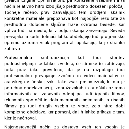
način relativno hitro izboljšajo predhodno doseženi položaj.
Točneje rečeno, prav zahvaljujoč tem orodjem iskalnik
konkretne materiale prepoznava kot najboljše rezultate za
predhodno določene ključne fraze oziroma besede, kar
vpliva tudi na mesto, ki v polju iskanja zavzemajo. Seveda
prevajalci in sodni tolmači lahko obdelujejo tudi programsko
opremo oziroma vsak program ali aplikacijo, ki jo stranka
zahteva.
Profesionalna sinhronizacija kot tudi storitev
podnaslavljanja se lahko izvedeta, če stranke to zahtevajo,
toda prav tako prevideno, da je na razpolago tudi
profesionalno prevajanje zvočnih in video materialov iz
arabskega v finski jezik. Tako vsak posameznik, ki mu je
potrebna obdelava serij, izobraževalnih in otroških oziroma
informativnih ter zabavnih oddaj pa tudi igranih filmov,
reklamnih sporočil in dokumentarnih, animiranih in risanih
filmov pa tudi drugih vsebin te vrste, zelo hitro dobi
kompletno obdelavo, kar pomeni, da jih lahko prikazuje tam,
kjer je načrtoval.
Najenostavnejši način za dostavo vseh teh vsebin je