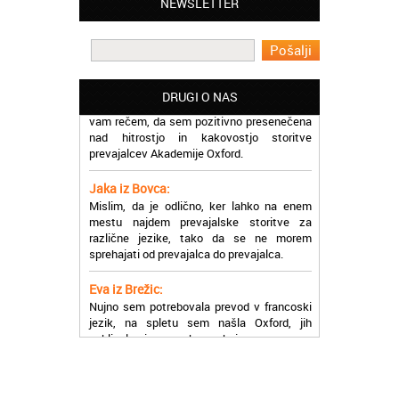
NEWSLETTER
učinkoviti.
Martina iz Bleda:
Potrebovala sem prevajanje iz
madžarskega v slovenski jezik in lahko
vam rečem, da sem pozitivno presenečena
DRUGI O NAS
nad hitrostjo in kakovostjo storitve
prevajalcev Akademije Oxford.
Jaka iz Bovca:
Mislim, da je odlično, ker lahko na enem
mestu najdem prevajalske storitve za
različne jezike, tako da se ne morem
sprehajati od prevajalca do prevajalca.
Eva iz Brežic:
Nujno sem potrebovala prevod v francoski
jezik, na spletu sem našla Oxford, jih
poklicala in v roku nekaj ur sem po
elektronski pošti prejela prevod. Resnično
so izjemni!
Zoran iz Velenja:
Uslužni, hitri in ljubeznivi, za njih imam