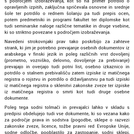
s področjem izobraževanja, kot so na primer potrdilo o
opravljenih izpitih, zaključna spričevala osnovne in srednje
šole ter potrdilo o rednem šolanju pa tudi prepis ocen,
potem predmetniki in programi fakultet ter diplomske kot
tudi seminarske naloge različne tematike in druge vsebine,
ki so striktno povezane s področjem izobraževanja.
Navedeni strokovnjaki prav tako poskrbijo za zahteve
strank, ki jim je potrebno prevajanje osebnih dokumentov iz
arabskega v finski jezik in poleg različnih vrst dovoljenj
(prometno, vozniško, delovno, dovoljenje za prebivanje)
prevajajo in overjajo tudi potni list, osebno izkaznico in
potrdilo o stalnem prebivališču zatem izpiske iz matičnega
registra o rojstvu in potrdilo o državljanstvu pa tudi izpiski
iz matičnega registra o sklenitvi zakonske zveze ter izpiske
iz matičnega registra o smrti kot tudi druge osebne
dokumente.
Poleg tega sodni tolmači in prevajalci lahko v skladu s
predpisi obdelujejo tudi vse dokumente, ki so vezana kako
za področje prava in sodstva (pogodbe, sklepe o razvezi
zakonske zveze, licence, tožbe pravni red Evropske Unije,
sodne odločbe, pooblastilo za zastopanje, sodni sklepi,