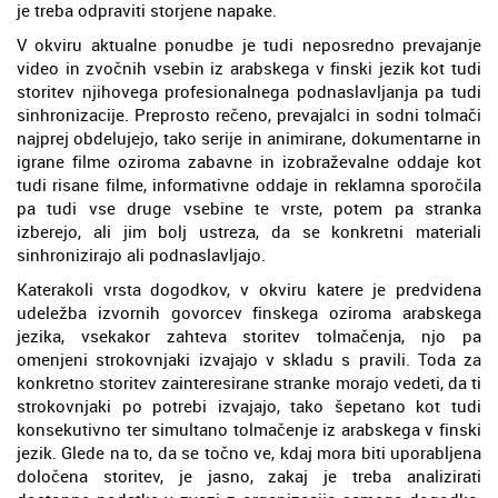
je treba odpraviti storjene napake.
V okviru aktualne ponudbe je tudi neposredno prevajanje
video in zvočnih vsebin iz arabskega v finski jezik kot tudi
storitev njihovega profesionalnega podnaslavljanja pa tudi
sinhronizacije. Preprosto rečeno, prevajalci in sodni tolmači
najprej obdelujejo, tako serije in animirane, dokumentarne in
igrane filme oziroma zabavne in izobraževalne oddaje kot
tudi risane filme, informativne oddaje in reklamna sporočila
pa tudi vse druge vsebine te vrste, potem pa stranka
izberejo, ali jim bolj ustreza, da se konkretni materiali
sinhronizirajo ali podnaslavljajo.
Katerakoli vrsta dogodkov, v okviru katere je predvidena
udeležba izvornih govorcev finskega oziroma arabskega
jezika, vsekakor zahteva storitev tolmačenja, njo pa
omenjeni strokovnjaki izvajajo v skladu s pravili. Toda za
konkretno storitev zainteresirane stranke morajo vedeti, da ti
strokovnjaki po potrebi izvajajo, tako šepetano kot tudi
konsekutivno ter simultano tolmačenje iz arabskega v finski
jezik. Glede na to, da se točno ve, kdaj mora biti uporabljena
določena storitev, je jasno, zakaj je treba analizirati