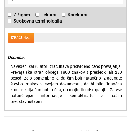
Z žigom
Lektura
Korektura
Strokovna terminologija
IZRAČUNAJ
Opomba:
Navedeni kalkulator izračunava predvideno ceno prevajanja.
Prevajalska stran obsega 1800 znakov s presledki ali 250
besed. Zelo pomembno je, da čim bolj natančno izračunate
število znakov v svojem dokumentu, da bi bila finančna
konstrukcija čim bolj točna, ob majhnih odstopanjih. Za vse
natančnejše informacije kontaktirajte z našim
predstavništvom.