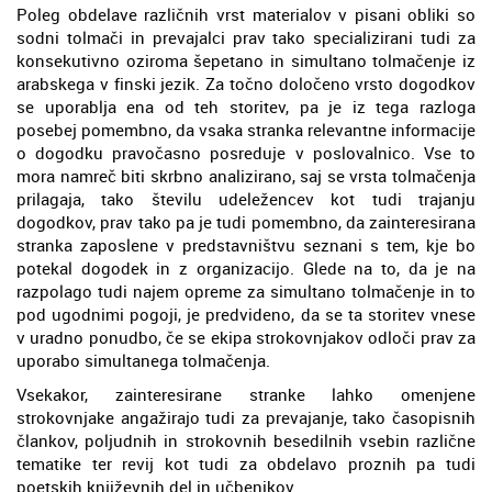
Poleg obdelave različnih vrst materialov v pisani obliki so
sodni tolmači in prevajalci prav tako specializirani tudi za
konsekutivno oziroma šepetano in simultano tolmačenje iz
arabskega v finski jezik. Za točno določeno vrsto dogodkov
se uporablja ena od teh storitev, pa je iz tega razloga
posebej pomembno, da vsaka stranka relevantne informacije
o dogodku pravočasno posreduje v poslovalnico. Vse to
mora namreč biti skrbno analizirano, saj se vrsta tolmačenja
prilagaja, tako številu udeležencev kot tudi trajanju
dogodkov, prav tako pa je tudi pomembno, da zainteresirana
stranka zaposlene v predstavništvu seznani s tem, kje bo
potekal dogodek in z organizacijo. Glede na to, da je na
razpolago tudi najem opreme za simultano tolmačenje in to
pod ugodnimi pogoji, je predvideno, da se ta storitev vnese
v uradno ponudbo, če se ekipa strokovnjakov odloči prav za
uporabo simultanega tolmačenja.
Vsekakor, zainteresirane stranke lahko omenjene
strokovnjake angažirajo tudi za prevajanje, tako časopisnih
člankov, poljudnih in strokovnih besedilnih vsebin različne
tematike ter revij kot tudi za obdelavo proznih pa tudi
poetskih književnih del in učbenikov.