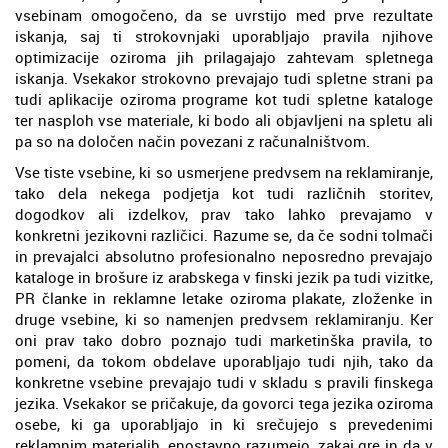
vsebinam omogočeno, da se uvrstijo med prve rezultate
iskanja, saj ti strokovnjaki uporabljajo pravila njihove
optimizacije oziroma jih prilagajajo zahtevam spletnega
iskanja. Vsekakor strokovno prevajajo tudi spletne strani pa
tudi aplikacije oziroma programe kot tudi spletne kataloge
ter nasploh vse materiale, ki bodo ali objavljeni na spletu ali
pa so na določen način povezani z računalništvom.
Vse tiste vsebine, ki so usmerjene predvsem na reklamiranje,
tako dela nekega podjetja kot tudi različnih storitev,
dogodkov ali izdelkov, prav tako lahko prevajamo v
konkretni jezikovni različici. Razume se, da če sodni tolmači
in prevajalci absolutno profesionalno neposredno prevajajo
kataloge in brošure iz arabskega v finski jezik pa tudi vizitke,
PR članke in reklamne letake oziroma plakate, zloženke in
druge vsebine, ki so namenjen predvsem reklamiranju. Ker
oni prav tako dobro poznajo tudi marketinška pravila, to
pomeni, da tokom obdelave uporabljajo tudi njih, tako da
konkretne vsebine prevajajo tudi v skladu s pravili finskega
jezika. Vsekakor se pričakuje, da govorci tega jezika oziroma
osebe, ki ga uporabljajo in ki srečujejo s prevedenimi
reklamnim materialih, enostavno razumejo, zakaj gre in da v