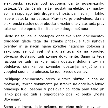
elektronski, seveda pod pogojem, da to posamezniku
ustreza. Vendar, če jih ne želi poslati na elektronski naslov,
so na razpolago tudi druge možnosti, pa med njim lahko
izbere tisto, ki mu ustreza. Prav tako je predvideno, da na
elektronski naslov dobi obdelane vsebine te vrste, toda prav
tako se lahko opredeli tudi za neko drugo možnost.
Glede na to, da je postopek obdelave vseh dokumentov
drugačen glede tega, da stranke pričakuje tudi njihova
overitev in je način njene izvedbe natančno določen z
zakonom, se od vseh strank zahteva, da na vpogled
obvezno dostavijo tudi izvirne dokumente. Samo iz tega
razloga se tudi razlikuje način dostave dokumentov na
obdelavo, stranka pa izvirnike dostavlja izključno na
vpogled sodnemu tolmaču, ko tudi izvede overitev.
Pošiljanje dokumentov preko kurirske službe je ena od
možnosti, izvirne dokumente pa stranke na obdelavo lahko
prinesejo tudi osebno v poslovalnico, toda prav tako jih
lahko pošljejo tudi s priporočeno pošiljko preko „Pošte
Slovenije".
Samo v primeru, da je nekomu potrebno nujno prevajanje