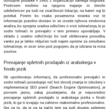
dostopne podatke v zvezi z organizacijo samega dogodka.
Predvsem mislimo na njegovo trajanje in število
udeležencev pa tudi na značilnosti lokacije, na kateri naj bi
potekal. Potem ko vsaka posamezna stranka vse te
informacije pravilno dostavi in se izvede njihova strokovna
analiza, bo sprejeta uradna odločitev o vrsti tolmačenja, ki jo
sodni tolmači in prevajalci v tem primeru uporabljajo. V
skladu z uradno odločitvijo bo tudi oblikovana ponudba,
vanko pa je lahko vključen tudi najem opreme za simultano
tolmačenje, in sicer smo pod pogojem, da je izbrana ta vrsta
storitve.
Prevajanje spletnih prodajaln iz arabskega v
finski jezik
Ob upoštevanju informacij, da profesionalni prevajalci in
sodni tolmači posedujejo več kot dovolj znanja in izkušenj v
implementaciji SEO pravil (Search Engine Optimisation), je
povsem jasno, zakaj poudarjamo, da je neposredno
prevajanje spletnih prodajaln iz arabskega jezika v finski
jezik, ki ga ti izvajajo na zahtevo maksimalno profesionalno.
Gre za to, da je na ta način tem pa tudi drugim spletnim