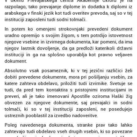
razpolago, tako prevajanje diplome in dodatka k diplomi iz
arabskega v finski jezik kot tudi overitev prevoda, saj so v tej
instituciji zaposleni tudi sodni tolmači.
In potem ko omenjeni strokovnjaki prevedeni dokument
uradno opremijo s svojim žigom, s tem potrdijo istovetnost
njegove vsebine in izvirnega dokumenta, kar pomeni, da ima
njegov lastnik dovoljenje, da ga predloži katerikoli državni
instituciji in ga na splošno uporablja kot pravno veljaven
dokument.
Absolutno vsak posameznik, ki v tej jezični različici želi
dobiti prevedene dokumente, mora pri pošiljanju vsebin, za
katere zahteva obdelavo, priložiti tudi izvirnike. Svetuje se
tudi, da pred tem kontaktira s pristojnimi institucijami in
preveri, ali je tako imenovani Apostille oziroma Haški žig
obvezen za njegove dokumente, saj prevajalci in sodni
tolmači, ki so v tej instituciji zaposleni, ne posedujejo
ustreznih pooblastil za izvedbo nadoveritve.
Poleg navedenega dokumenta, stranke prav tako lahko
zahtevajo tudi obdelavo vseh drugih vsebin, ki so povezane