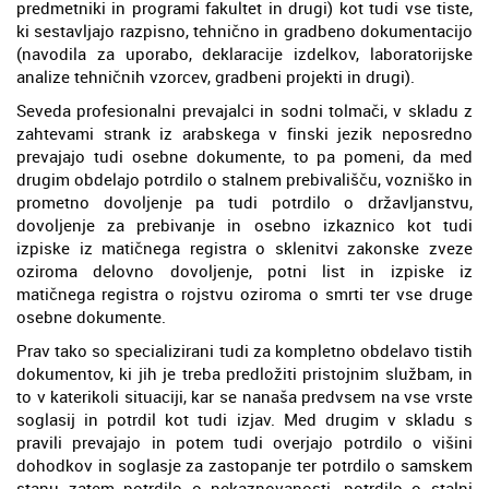
predmetniki in programi fakultet in drugi) kot tudi vse tiste,
ki sestavljajo razpisno, tehnično in gradbeno dokumentacijo
(navodila za uporabo, deklaracije izdelkov, laboratorijske
analize tehničnih vzorcev, gradbeni projekti in drugi).
Seveda profesionalni prevajalci in sodni tolmači, v skladu z
zahtevami strank iz arabskega v finski jezik neposredno
prevajajo tudi osebne dokumente, to pa pomeni, da med
drugim obdelajo potrdilo o stalnem prebivališču, vozniško in
prometno dovoljenje pa tudi potrdilo o državljanstvu,
dovoljenje za prebivanje in osebno izkaznico kot tudi
izpiske iz matičnega registra o sklenitvi zakonske zveze
oziroma delovno dovoljenje, potni list in izpiske iz
matičnega registra o rojstvu oziroma o smrti ter vse druge
osebne dokumente.
Prav tako so specializirani tudi za kompletno obdelavo tistih
dokumentov, ki jih je treba predložiti pristojnim službam, in
to v katerikoli situaciji, kar se nanaša predvsem na vse vrste
soglasij in potrdil kot tudi izjav. Med drugim v skladu s
pravili prevajajo in potem tudi overjajo potrdilo o višini
dohodkov in soglasje za zastopanje ter potrdilo o samskem
stanu zatem potrdilo o nekaznovanosti, potrdilo o stalni