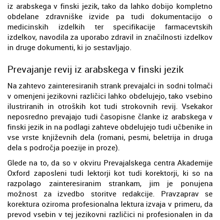
iz arabskega v finski jezik, tako da lahko dobijo kompletno
obdelane zdravniške izvide pa tudi dokumentacijo o
medicinskih izdelkih ter specifikacije farmacevtskih
izdelkov, navodila za uporabo zdravil in značilnosti izdelkov
in druge dokumenti, ki jo sestavljajo.
Prevajanje revij iz arabskega v finski jezik
Na zahtevo zainteresiranih strank prevajalci in sodni tolmači
v omenjeni jezikovni različici lahko obdelujejo, tako vsebino
ilustriranih in otroških kot tudi strokovnih revij. Vsekakor
neposredno prevajajo tudi časopisne članke iz arabskega v
finski jezik in na podlagi zahteve obdelujejo tudi učbenike in
vse vrste književnih dela (romani, pesmi, beletrija in druga
dela s področja poezije in proze).
Glede na to, da so v okviru Prevajalskega centra Akademije
Oxford zaposleni tudi lektorji kot tudi korektorji, ki so na
razpolago zainteresiranim strankam, jim je ponujena
možnost za izvedbo storitve redakcije. Pravzaprav se
korektura oziroma profesionalna lektura izvaja v primeru, da
prevod vsebin v tej jezikovni različici ni profesionalen in da