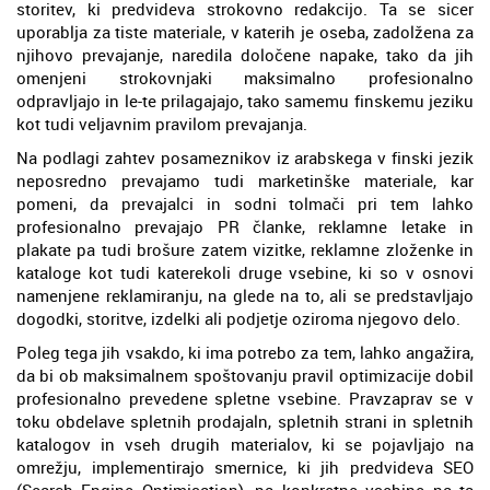
storitev, ki predvideva strokovno redakcijo. Ta se sicer
uporablja za tiste materiale, v katerih je oseba, zadolžena za
njihovo prevajanje, naredila določene napake, tako da jih
omenjeni strokovnjaki maksimalno profesionalno
odpravljajo in le-te prilagajajo, tako samemu finskemu jeziku
kot tudi veljavnim pravilom prevajanja.
Na podlagi zahtev posameznikov iz arabskega v finski jezik
neposredno prevajamo tudi marketinške materiale, kar
pomeni, da prevajalci in sodni tolmači pri tem lahko
profesionalno prevajajo PR članke, reklamne letake in
plakate pa tudi brošure zatem vizitke, reklamne zloženke in
kataloge kot tudi katerekoli druge vsebine, ki so v osnovi
namenjene reklamiranju, na glede na to, ali se predstavljajo
dogodki, storitve, izdelki ali podjetje oziroma njegovo delo.
Poleg tega jih vsakdo, ki ima potrebo za tem, lahko angažira,
da bi ob maksimalnem spoštovanju pravil optimizacije dobil
profesionalno prevedene spletne vsebine. Pravzaprav se v
toku obdelave spletnih prodajaln, spletnih strani in spletnih
katalogov in vseh drugih materialov, ki se pojavljajo na
omrežju, implementirajo smernice, ki jih predvideva SEO
(Search Engine Optimisation), pa konkretne vsebine na ta