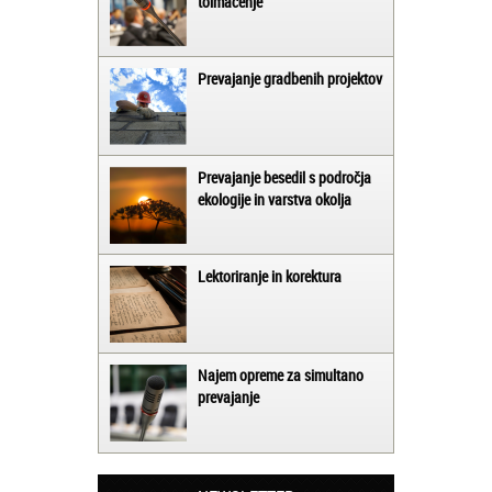
tolmačenje
Prevajanje gradbenih projektov
Prevajanje besedil s področja
ekologije in varstva okolja
Lektoriranje in korektura
Najem opreme za simultano
prevajanje
Matjaž iz Ajdovščine:
Lahko pohvalim vse zaposlene v Akademiji
Oxford, ker so resnično profesionalni in
prevajalske storitve opravljajo hitro in