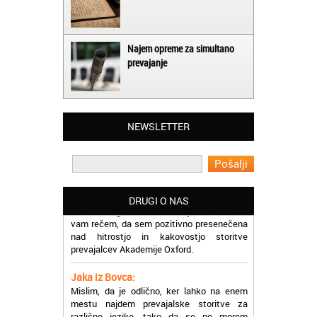
Najem opreme za simultano
prevajanje
Matjaž iz Ajdovščine:
Lahko pohvalim vse zaposlene v Akademiji
Oxford, ker so resnično profesionalni in
prevajalske storitve opravljajo hitro in
NEWSLETTER
učinkoviti.
Martina iz Bleda:
Potrebovala sem prevajanje iz
madžarskega v slovenski jezik in lahko
DRUGI O NAS
vam rečem, da sem pozitivno presenečena
nad hitrostjo in kakovostjo storitve
prevajalcev Akademije Oxford.
Jaka iz Bovca:
Mislim, da je odlično, ker lahko na enem
mestu najdem prevajalske storitve za
različne jezike, tako da se ne morem
sprehajati od prevajalca do prevajalca.