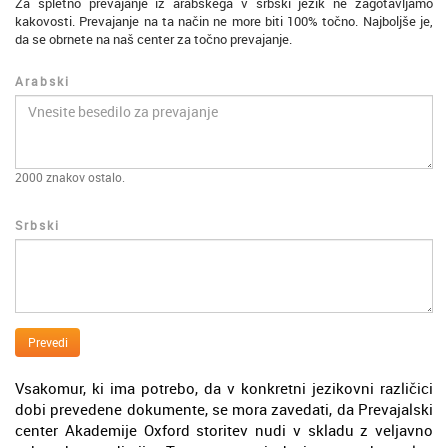
Za spletno prevajanje iz arabskega v srbski jezik ne zagotavljamo
kakovosti. Prevajanje na ta način ne more biti 100% točno. Najboljše je,
da se obrnete na naš center za točno prevajanje.
Arabski
2000
znakov ostalo.
Srbski
Prevedi
Vsakomur, ki ima potrebo, da v konkretni jezikovni različici
dobi prevedene dokumente, se mora zavedati, da Prevajalski
center Akademije Oxford storitev nudi v skladu z veljavno