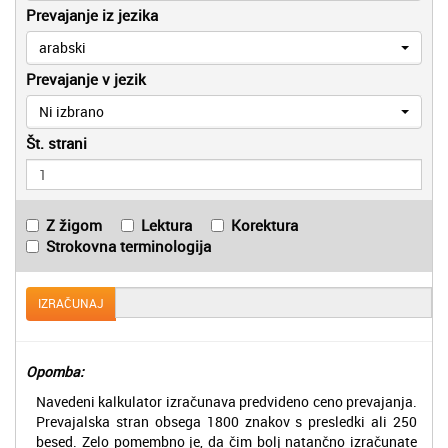
Prevajanje iz jezika
arabski
Prevajanje v jezik
Ni izbrano
Št. strani
Z žigom
Lektura
Korektura
Strokovna terminologija
IZRAČUNAJ
Opomba:
Navedeni kalkulator izračunava predvideno ceno prevajanja.
Prevajalska stran obsega 1800 znakov s presledki ali 250
besed. Zelo pomembno je, da čim bolj natančno izračunate