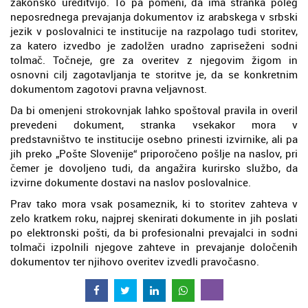
zakonsko ureditvijo. To pa pomeni, da ima stranka poleg
neposrednega prevajanja dokumentov iz arabskega v srbski
jezik v poslovalnici te institucije na razpolago tudi storitev,
za katero izvedbo je zadolžen uradno zapriseženi sodni
tolmač. Točneje, gre za overitev z njegovim žigom in
osnovni cilj zagotavljanja te storitve je, da se konkretnim
dokumentom zagotovi pravna veljavnost.
Da bi omenjeni strokovnjak lahko spoštoval pravila in overil
prevedeni dokument, stranka vsekakor mora v
predstavništvo te institucije osebno prinesti izvirnike, ali pa
jih preko „Pošte Slovenije“ priporočeno pošlje na naslov, pri
čemer je dovoljeno tudi, da angažira kurirsko službo, da
izvirne dokumente dostavi na naslov poslovalnice.
Prav tako mora vsak posameznik, ki to storitev zahteva v
zelo kratkem roku, najprej skenirati dokumente in jih poslati
po elektronski pošti, da bi profesionalni prevajalci in sodni
tolmači izpolnili njegove zahteve in prevajanje določenih
dokumentov ter njihovo overitev izvedli pravočasno.