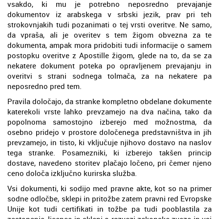
vsakdo, ki mu je potrebno neposredno prevajanje
dokumentov iz arabskega v srbski jezik, prav pri teh
strokovnjakih tudi pozanimati o tej vrsti overitve. Ne samo,
da vpraša, ali je overitev s tem žigom obvezna za te
dokumenta, ampak mora pridobiti tudi informacije o samem
postopku overitve z Apostille žigom, glede na to, da se za
nekatere dokument poteka po opravljenem prevajanju in
overitvi s strani sodnega tolmača, za na nekatere pa
neposredno pred tem.
Pravila določajo, da stranke kompletno obdelane dokumente
katerekoli vrste lahko prevzamejo na dva načina, tako da
popolnoma samostojno izberejo med možnostma, da
osebno pridejo v prostore določenega predstavništva in jih
prevzamejo, in tisto, ki vključuje njihovo dostavo na naslov
tega stranke. Posamezniki, ki izberejo takšen princip
dostave, navedeno storitev plačajo ločeno, pri čemer njeno
ceno določa izključno kurirska služba.
Vsi dokumenti, ki sodijo med pravne akte, kot so na primer
sodne odločbe, sklepi in pritožbe zatem pravni red Evropske
Unije kot tudi certifikati in tožbe pa tudi pooblastila za
zastopanje, licence in sklepi o razvezi zakonske zveze in vsi