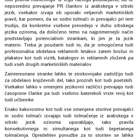
neposredno prevajanje PR člankov iz arabskega v srbski
jezik, vsekakor izvaja ob uporabi veljavnih marketinških
pravil, kar pomeni, da se sodni tolmači in prevajalci pri tem
trudijo, da konkretne vsebine prevedejo v duhu srbskega
jezika oziroma, da določeno temo na najprimernejši način
predstavljajo potencialnim strankam, ki jim je ta jezik
materni. Treba je poudariti tudi to, da je omogočena tudi
profesionalna obdelava reklamnih letakov zatem brošur in
plakatov kot tudi vizitk, katalogov in reklamnih zloženk pa
tudi vseh drugih marketinških materialov.
Zainteresirane stranke lahko te strokovnjake zadolžijo tudi
za obdelavo književnih del, tako proznih kot tudi poetskih.
Vsekakor lahko v omenjeni jezikovni različici prevajajo tudi
časopisne članke pa tudi vsebino katerekoli vrste revij kot
tudi učbenike.
Enako kakovostno kot tudi vse omenjene storitve prevajalci
in sodni tolmači izvajajo tudi tolmačenje iz arabskega v
srbski jezik oziroma uporabljajo, tako pravila
konsekutivnega in simultanega kot tudi šepetanega
tolmačenja. Opredelitev ponudbe za to storitev se lahko