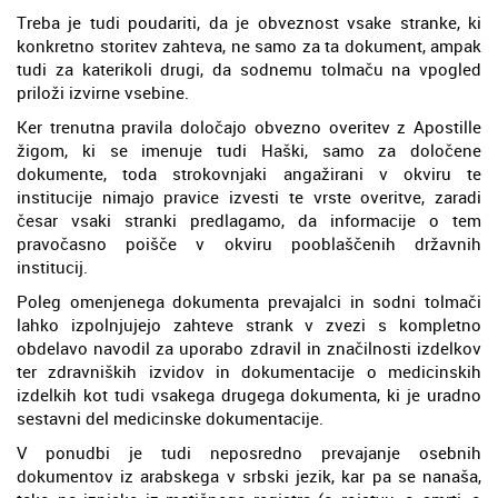
Treba je tudi poudariti, da je obveznost vsake stranke, ki
konkretno storitev zahteva, ne samo za ta dokument, ampak
tudi za katerikoli drugi, da sodnemu tolmaču na vpogled
priloži izvirne vsebine.
Ker trenutna pravila določajo obvezno overitev z Apostille
žigom, ki se imenuje tudi Haški, samo za določene
dokumente, toda strokovnjaki angažirani v okviru te
institucije nimajo pravice izvesti te vrste overitve, zaradi
česar vsaki stranki predlagamo, da informacije o tem
pravočasno poišče v okviru pooblaščenih državnih
institucij.
Poleg omenjenega dokumenta prevajalci in sodni tolmači
lahko izpolnjujejo zahteve strank v zvezi s kompletno
obdelavo navodil za uporabo zdravil in značilnosti izdelkov
ter zdravniških izvidov in dokumentacije o medicinskih
izdelkih kot tudi vsakega drugega dokumenta, ki je uradno
sestavni del medicinske dokumentacije.
V ponudbi je tudi neposredno prevajanje osebnih
dokumentov iz arabskega v srbski jezik, kar pa se nanaša,