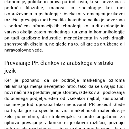
ekonomije, politike in prava pa tudi tista, ki so povezana s
področji filozofije, znanosti in sociologije kot tudi
izobraževanja in psihologije. Vsekakor v omenjeni jezikovni
različici prevajajo tudi besedila, katerih tematika je povezana
s področjem informacijskih tehnologij kot tudi ekologije in
varstva okolja zatem marketinga, turizma in komunikologije
pa tudi gradbene industrije, menedžmenta in vseh drugih
znanstvenih disciplin, ne glede na to, ali gre za družbene ali
naravoslovne vede.
Prevajanje PR člankov iz arabskega v srbski
jezik
Ker je poznano, da se področje marketinga oziroma
reklamiranja menja neverjetno hitro, tako da se uvajajo tudi
novi načini za predstavljanje storitev, izdelkov ali poslovanja
določenega podjetja, eden od vsekakor najbolj zastopanih
načinov je tudi uporaba tako imenovanih PR besedil. Glede
na to, da gre za specifično vrst marketinških materialov, je
zelo pomembno, da strokovnjaki, ki bodo angažirani za
njihovo prevajanje v konkretni jezikovni različici, poznajo
tudi pravila marketinga. Iz tega razloga poudarjamo, da se