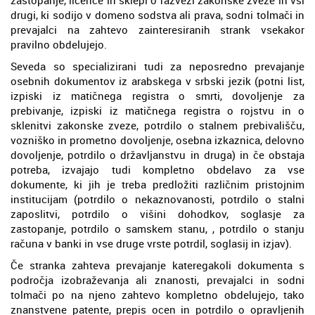
drugi, ki sodijo v domeno sodstva ali prava, sodni tolmači in
prevajalci na zahtevo zainteresiranih strank vsekakor
pravilno obdelujejo.
Seveda so specializirani tudi za neposredno prevajanje
osebnih dokumentov iz arabskega v srbski jezik (potni list,
izpiski iz matičnega registra o smrti, dovoljenje za
prebivanje, izpiski iz matičnega registra o rojstvu in o
sklenitvi zakonske zveze, potrdilo o stalnem prebivališču,
vozniško in prometno dovoljenje, osebna izkaznica, delovno
dovoljenje, potrdilo o državljanstvu in druga) in če obstaja
potreba, izvajajo tudi kompletno obdelavo za vse
dokumente, ki jih je treba predložiti različnim pristojnim
institucijam (potrdilo o nekaznovanosti, potrdilo o stalni
zaposlitvi, potrdilo o višini dohodkov, soglasje za
zastopanje, potrdilo o samskem stanu, , potrdilo o stanju
računa v banki in vse druge vrste potrdil, soglasij in izjav).
Če stranka zahteva prevajanje kateregakoli dokumenta s
področja izobraževanja ali znanosti, prevajalci in sodni
tolmači po na njeno zahtevo kompletno obdelujejo, tako
znanstvene patente, prepis ocen in potrdilo o opravljenih