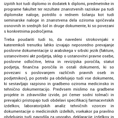
izpitih kot tudi diplomo in dodatek k diplomi, predmetnike in
programe fakultet ter rezultate znanstvenih raziskav pa tudi
diplomske naloge, potrdilo o rednem šolanju kot tudi
seminarske naloge in znanstvena dela oziroma spričevala
osnovnih in srednjih šol in druge dokumente, ki so povezani
s konkretnima področjema.
Treba poudariti tudi to, da navedeni strokovnjaki v
kateremkoli trenutku lahko izvajajo neposredno prevajanje
poslovne dokumentacije iz arabskega v srbski jezik (fakture,
ustanovitveni akt podjetja, sklep o ustanovitvi pravne osebe,
poslovne odločitve, letna in revizijska poročila, statut
podjetja, finančna poročila in ostali dokumenti, ki so
povezani s poslovanjem različnih pravnih oseb in
podjetnikov), po potrebi pa obdelujejo tudi vse dokumente,
ki sestavljajo razpisno in gradbeno oziroma medicinsko in
tehnično dokumentacijo. Predvsem mislimo na gradbene
projekte in zdravniške izvide, pri čemer sodni tolmači in
prevajalci pristopajo tudi obdelavi specifikacij farmacevtskih
izdelkov, laboratorijskih analiz tehničnih vzorcev in
dokumentacije o medicinskih izdelkih, vsekakor pa pravilno
obdelujejo tudi navodila za uporabo, deklaracije izdelkov in