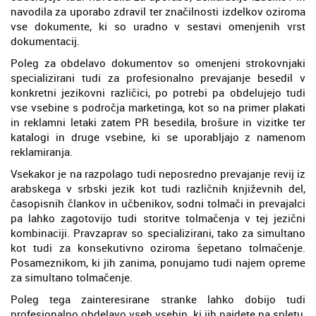
navodila za uporabo zdravil ter značilnosti izdelkov oziroma
vse dokumente, ki so uradno v sestavi omenjenih vrst
dokumentacij.
Poleg za obdelavo dokumentov so omenjeni strokovnjaki
specializirani tudi za profesionalno prevajanje besedil v
konkretni jezikovni različici, po potrebi pa obdelujejo tudi
vse vsebine s področja marketinga, kot so na primer plakati
in reklamni letaki zatem PR besedila, brošure in vizitke ter
katalogi in druge vsebine, ki se uporabljajo z namenom
reklamiranja.
Vsekakor je na razpolago tudi neposredno prevajanje revij iz
arabskega v srbski jezik kot tudi različnih književnih del,
časopisnih člankov in učbenikov, sodni tolmači in prevajalci
pa lahko zagotovijo tudi storitve tolmačenja v tej jezični
kombinaciji. Pravzaprav so specializirani, tako za simultano
kot tudi za konsekutivno oziroma šepetano tolmačenje.
Posameznikom, ki jih zanima, ponujamo tudi najem opreme
za simultano tolmačenje.
Poleg tega zainteresirane stranke lahko dobijo tudi
profesionalno obdelavo vseh vsebin, ki jih najdete na spletu,