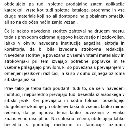
obdelujejo pa tudi spletne prodajalne zatem aplikacije
katerekoli vrste kot tudi spletne kataloge, programe in vse
druge materiale koji so ali dostopne na globalnem omrežju
ali so na določen način zanjo vezani.
Če je nekdo navedeno storitev zahteval na drugem mestu,
toda s prevodom oziroma njegovo kakovostjo ni zadovoljen,
lahko v okviru navedene institucije angažira lektorja in
korektorja, da bi bila izvedena strokovna redakcija.
Navedena storitev je povezana z vsemi vrstami materialov in
strokovnjaki pri tem izvajajo potrebne popravke in te
vsebine prilagajajo pravilom, ki so povezana s prevajanjem v
omenjeni jezikovni različici, in ki so v duhu ciljnega oziroma
srbskega jezika.
Prav tako je treba tudi poudariti tudi to, da se v navedeni
instituciji neposredno prevajajo tudi besedila iz arabskega v
srbski jezik. Ker prevajalci in sodni tolmači posedujejo
dolgoletne izkušnje pri obdelavi takšnih vsebin, lahko mirno
rečemo, da je njihova tema lahko povezana z vsako
znanstveno disciplino. Na splošno rečeno, obdelujejo lahko
besedila s področij medicine in farmacije oziroma