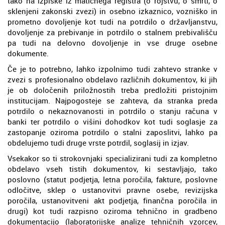
tako na izpiske iz matičnega registra (o rojstvu, o smrti, o
sklenjeni zakonski zvezi) in osebno izkaznico, vozniško in
prometno dovoljenje kot tudi na potrdilo o državljanstvu,
dovoljenje za prebivanje in potrdilo o stalnem prebivališču
pa tudi na delovno dovoljenje in vse druge osebne
dokumente.
Če je to potrebno, lahko izpolnimo tudi zahtevo stranke v
zvezi s profesionalno obdelavo različnih dokumentov, ki jih
je ob določenih priložnostih treba predložiti pristojnim
institucijam. Najpogosteje se zahteva, da stranka preda
potrdilo o nekaznovanosti in potrdilo o stanju računa v
banki ter potrdilo o višini dohodkov kot tudi soglasje za
zastopanje oziroma potrdilo o stalni zaposlitvi, lahko pa
obdelujemo tudi druge vrste potrdil, soglasij in izjav.
Vsekakor so ti strokovnjaki specializirani tudi za kompletno
obdelavo vseh tistih dokumentov, ki sestavljajo, tako
poslovno (statut podjetja, letna poročila, fakture, poslovne
odločitve, sklep o ustanovitvi pravne osebe, revizijska
poročila, ustanovitveni akt podjetja, finančna poročila in
drugi) kot tudi razpisno oziroma tehnično in gradbeno
dokumentacijo (laboratorijske analize tehničnih vzorcev,