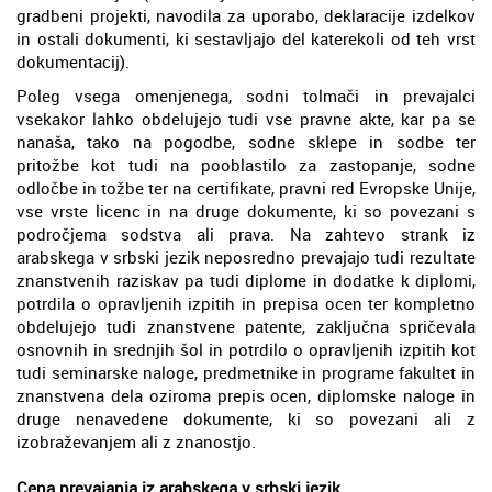
gradbeni projekti, navodila za uporabo, deklaracije izdelkov
in ostali dokumenti, ki sestavljajo del katerekoli od teh vrst
dokumentacij).
Poleg vsega omenjenega, sodni tolmači in prevajalci
vsekakor lahko obdelujejo tudi vse pravne akte, kar pa se
nanaša, tako na pogodbe, sodne sklepe in sodbe ter
pritožbe kot tudi na pooblastilo za zastopanje, sodne
odločbe in tožbe ter na certifikate, pravni red Evropske Unije,
vse vrste licenc in na druge dokumente, ki so povezani s
področjema sodstva ali prava. Na zahtevo strank iz
arabskega v srbski jezik neposredno prevajajo tudi rezultate
znanstvenih raziskav pa tudi diplome in dodatke k diplomi,
potrdila o opravljenih izpitih in prepisa ocen ter kompletno
obdelujejo tudi znanstvene patente, zaključna spričevala
osnovnih in srednjih šol in potrdilo o opravljenih izpitih kot
tudi seminarske naloge, predmetnike in programe fakultet in
znanstvena dela oziroma prepis ocen, diplomske naloge in
druge nenavedene dokumente, ki so povezani ali z
izobraževanjem ali z znanostjo.
Cena prevajanja iz arabskega v srbski jezik