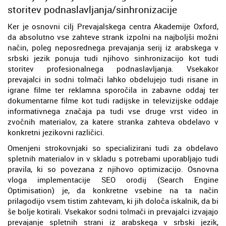
storitev podnaslavljanja/sinhronizacije
Ker je osnovni cilj Prevajalskega centra Akademije Oxford,
da absolutno vse zahteve strank izpolni na najboljši možni
način, poleg neposrednega prevajanja serij iz arabskega v
srbski jezik ponuja tudi njihovo sinhronizacijo kot tudi
storitev profesionalnega podnaslavljanja. Vsekakor
prevajalci in sodni tolmači lahko obdelujejo tudi risane in
igrane filme ter reklamna sporočila in zabavne oddaj ter
dokumentarne filme kot tudi radijske in televizijske oddaje
informativnega značaja pa tudi vse druge vrst video in
zvočnih materialov, za katere stranka zahteva obdelavo v
konkretni jezikovni različici.
Omenjeni strokovnjaki so specializirani tudi za obdelavo
spletnih materialov in v skladu s potrebami uporabljajo tudi
pravila, ki so povezana z njihovo optimizacijo. Osnovna
vloga implementacije SEO orodij (Search Engine
Optimisation) je, da konkretne vsebine na ta način
prilagodijo vsem tistim zahtevam, ki jih določa iskalnik, da bi
še bolje kotirali. Vsekakor sodni tolmači in prevajalci izvajajo
prevajanje spletnih strani iz arabskega v srbski jezik,