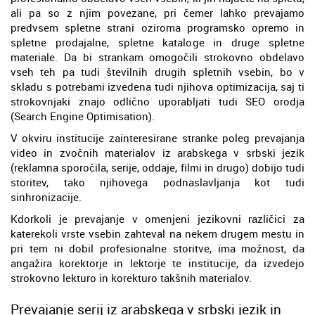
ali pa so z njim povezane, pri čemer lahko prevajamo
predvsem spletne strani oziroma programsko opremo in
spletne prodajalne, spletne kataloge in druge spletne
materiale. Da bi strankam omogočili strokovno obdelavo
vseh teh pa tudi številnih drugih spletnih vsebin, bo v
skladu s potrebami izvedena tudi njihova optimizacija, saj ti
strokovnjaki znajo odlično uporabljati tudi SEO orodja
(Search Engine Optimisation).
V okviru institucije zainteresirane stranke poleg prevajanja
video in zvočnih materialov iz arabskega v srbski jezik
(reklamna sporočila, serije, oddaje, filmi in drugo) dobijo tudi
storitev, tako njihovega podnaslavljanja kot tudi
sinhronizacije.
Kdorkoli je prevajanje v omenjeni jezikovni različici za
katerekoli vrste vsebin zahteval na nekem drugem mestu in
pri tem ni dobil profesionalne storitve, ima možnost, da
angažira korektorje in lektorje te institucije, da izvedejo
strokovno lekturo in korekturo takšnih materialov.
Prevajanje serij iz arabskega v srbski jezik in