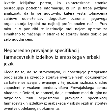
izvede izključno potem, ko zainteresirane stranke
posredujejo potrebne informacije, ki jih je treba pazljivo
analizirati, da bi se ugotovilo, katera vrsta tolmačenja
zahteve udeležencev dogodkov oziroma njegovega
organizatorja izpolni na najbolj profesionalen način. Prav
tako je v ponudbi te institucije tudi najem opreme za
simultano tolmačenje in stranke to storitev lahko dobijo po
zelo ugodni ceni.
Neposredno prevajanje specifikacij
farmacevtskih izdelkov iz arabskega v srbski
jezik
Glede na to, da so strokovnjaki, ki posedujejo predpisana
pooblastila za izvedbo storitve overitve vseh dokumentov,
za katere se izvaja prevajanje v tej jezični različici, uradno
zaposleni v vsakem predstavništvu Prevajalskega centra
Akademije Oxford, to pomeni, da je strankam med drugim na
razpolago tudi neposredno prevajanje specifikacij
farmacevtskih izdelkov iz arabskega v srbski jezik in storitev
overitve obdelanega dokumenta.