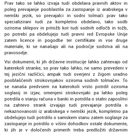
Prav tako se lahko izvaja tudi obdelava pravnih aktov in
poleg prevajanje pooblastila za zastopanje iz arabskega v
nemški jezik, so prevajalci in sodni tolmači prav tako
specializirani tudi za kompletno obdelavo, tako sodb
oziroma sklepov in pritožb kot tudi sodnih odločb in tožb,
po potrebi pa obdelujejo tudi pravni red Evropske Unije
zatem licence in pogodbe ter certifikate in vse druge
materiale, ki se nanašajo ali na področje sodstva ali na
pravosodje.
Vsi dokumenti, ki jih državne institucije lahko zahtevajo od
katerekoli stranke, so prav tako lahko, ne samo prevedeni v
tej jezični različici, ampak tudi overjeni z žigom uradno
pooblaščenih strokovnjakov oziroma sodnih tolmačev. To
se nanaša predvsem na katerokoli vrsto potrdil oziroma
soglasij in izjav, omenjeni strokovnjaki pa lahko poleg
potrdila o stanju računa v banki in potrdila o stalni zaposlitvi
na zahtevo strank izvajajo tudi prevajanje potrdila o
nekaznovanosti iz arabskega v nemški jezik, kompletno pa
obdelujejo tudi potrdilo o samskem stanu zatem soglasje za
zastopanje in potrdilo o višini dohodkov ostale dokumente,
ki jih je v določenih primerih treba predložiti državnim