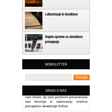
Lektoriranje in korektura
Najem opreme za simultano
prevajanje
Matjaž iz Ajdovščine:
Lahko pohvalim vse zaposlene v Akademiji
Oxford, ker so resnično profesionalni in
prevajalske storitve opravljajo hitro in
NEWSLETTER
učinkoviti.
Martina iz Bleda:
Potrebovala sem prevajanje iz
madžarskega v slovenski jezik in lahko
vam rečem, da sem pozitivno presenečena
DRUGI O NAS
nad hitrostjo in kakovostjo storitve
prevajalcev Akademije Oxford.
Jaka iz Bovca: