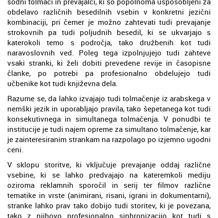
sodni tolmači in prevajalci, ki so popolnoma usposobljeni za
obdelavo različnih besedilnih vsebin v konkretni jezični
kombinaciji, pri čemer je možno zahtevati tudi prevajanje
strokovnih pa tudi poljudnih besedil, ki se ukvarjajo s
katerokoli temo s področja, tako družbenih kot tudi
naravoslovnih ved. Poleg tega izpolnjujejo tudi zahteve
vsaki stranki, ki želi dobiti prevedene revije in časopisne
članke, po potrebi pa profesionalno obdelujejo tudi
učbenike kot tudi književna dela.
Razume se, da lahko izvajajo tudi tolmačenje iz arabskega v
nemški jezik in uporabljajo pravila, tako šepetanega kot tudi
konsekutivnega in simultanega tolmačenja. V ponudbi te
institucije je tudi najem opreme za simultano tolmačenje, kar
je zainteresiranim strankam na razpolago po izjemno ugodni
ceni.
V sklopu storitve, ki vključuje prevajanje oddaj različne
vsebine, ki se lahko predvajajo na kateremkoli mediju
oziroma reklamnih sporočil in serij ter filmov različne
tematike in vrste (animirani, risani, igrani in dokumentarni),
stranke lahko prav tako dobijo tudi storitev, ki je povezana,
tako z njihovo profesionalno sinhronizacijo kot tudi s