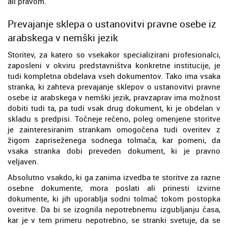
ali pravom.
Prevajanje sklepa o ustanovitvi pravne osebe iz
arabskega v nemški jezik
Storitev, za katero so vsekakor specializirani profesionalci,
zaposleni v okviru predstavništva konkretne institucije, je
tudi kompletna obdelava vseh dokumentov. Tako ima vsaka
stranka, ki zahteva prevajanje sklepov o ustanovitvi pravne
osebe iz arabskega v nemški jezik, pravzaprav ima možnost
dobiti tudi ta, pa tudi vsak drug dokument, ki je obdelan v
skladu s predpisi. Točneje rečeno, poleg omenjene storitve
je zainteresiranim strankam omogočena tudi overitev z
žigom zapriseženega sodnega tolmača, kar pomeni, da
vsaka stranka dobi preveden dokument, ki je pravno
veljaven.
Absolutno vsakdo, ki ga zanima izvedba te storitve za razne
osebne dokumente, mora poslati ali prinesti izvirne
dokumente, ki jih uporablja sodni tolmač tokom postopka
overitve. Da bi se izognila nepotrebnemu izgubljanju časa,
kar je v tem primeru nepotrebno, se stranki svetuje, da se