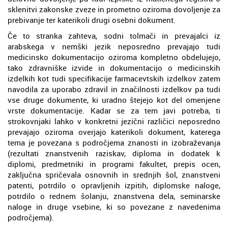
sklenitvi zakonske zveze in prometno oziroma dovoljenje za
prebivanje ter katerikoli drugi osebni dokument.
Če to stranka zahteva, sodni tolmači in prevajalci iz
arabskega v nemški jezik neposredno prevajajo tudi
medicinsko dokumentacijo oziroma kompletno obdelujejo,
tako zdravniške izvide in dokumentacijo o medicinskih
izdelkih kot tudi specifikacije farmacevtskih izdelkov zatem
navodila za uporabo zdravil in značilnosti izdelkov pa tudi
vse druge dokumente, ki uradno štejejo kot del omenjene
vrste dokumentacije. Kadar se za tem javi potreba, ti
strokovnjaki lahko v konkretni jezični različici neposredno
prevajajo oziroma overjajo katerikoli dokument, katerega
tema je povezana s področjema znanosti in izobraževanja
(rezultati znanstvenih raziskav, diploma in dodatek k
diplomi, predmetniki in programi fakultet, prepis ocen,
zaključna spričevala osnovnih in srednjih šol, znanstveni
patenti, potrdilo o opravljenih izpitih, diplomske naloge,
potrdilo o rednem šolanju, znanstvena dela, seminarske
naloge in druge vsebine, ki so povezane z navedenima
področjema).