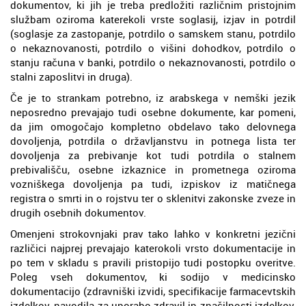
dokumentov, ki jih je treba predložiti različnim pristojnim
službam oziroma katerekoli vrste soglasij, izjav in potrdil
(soglasje za zastopanje, potrdilo o samskem stanu, potrdilo
o nekaznovanosti, potrdilo o višini dohodkov, potrdilo o
stanju računa v banki, potrdilo o nekaznovanosti, potrdilo o
stalni zaposlitvi in druga).
Če je to strankam potrebno, iz arabskega v nemški jezik
neposredno prevajajo tudi osebne dokumente, kar pomeni,
da jim omogočajo kompletno obdelavo tako delovnega
dovoljenja, potrdila o državljanstvu in potnega lista ter
dovoljenja za prebivanje kot tudi potrdila o stalnem
prebivališču, osebne izkaznice in prometnega oziroma
vozniškega dovoljenja pa tudi, izpiskov iz matičnega
registra o smrti in o rojstvu ter o sklenitvi zakonske zveze in
drugih osebnih dokumentov.
Omenjeni strokovnjaki prav tako lahko v konkretni jezični
različici najprej prevajajo katerokoli vrsto dokumentacije in
po tem v skladu s pravili pristopijo tudi postopku overitve.
Poleg vseh dokumentov, ki sodijo v medicinsko
dokumentacijo (zdravniški izvidi, specifikacije farmacevtskih
izdelkov, navodila za uporabo zdravil in značilnosti izdelkov,