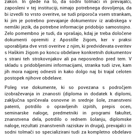
zakon. In glede na to, da sodni tolmači in prevajalci,
zaposleni v tej instituciji, nimajo potrebnega dovoljenja, da
bi izvedli to vrsto overitve, se tudi priporoča vsem strankam,
ki jim je potrebno prevajanje dokumentov iz arabskega v
nemški jezik, da potrebne informacije pridobijo samostojno.
Zelo pomembno je tudi, da vprašajo, kdaj je treba določene
dokumenti opremiti z Apostille žigom, ker v praksi
uporabljata dve vrsti overitve z njim, ki predvidevata overitev
s Haškim žigom po koncu obdelave konkretnih dokumentov
s strani teh strokovnjakov ali pa neposredno pred tem. V
skladu s pridobljenimi informacijami, stranka tudi izve, kam
jih mora najprej odnesti in kako dolgo naj bi trajal celoten
postopek njihove obdelave.
Poleg vse dokumente, ki so povezana s področjem
izobraževanja in znanosti (diploma in dodatek k diplomi,
zaključna spričevala osnovne in srednje šole, znanstveni
patenti, potrdilo o opravljenih izpitih, prepis ocen,
seminarske naloge, predmetniki in programi fakultet,
znanstvena dela, potrdilo o rednem šolanju, diplomske
naloge, rezultati znanstvenih raziskav in druga), prevajalci in
sodni tolmači so specializirani tudi za kompletno obdelavo