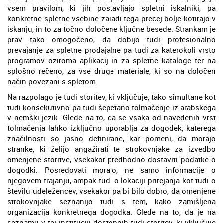
vsem pravilom, ki jih postavljajo spletni iskalniki, pa
konkretne spletne vsebine zaradi tega precej bolje kotirajo v
iskanju, in to za točno določene ključne besede. Strankam je
prav tako omogočeno, da dobijo tudi profesionalno
prevajanje za spletne prodajalne pa tudi za katerokoli vrsto
programov oziroma aplikacij in za spletne kataloge ter na
splošno rečeno, za vse druge materiale, ki so na določen
način povezani s spletom.
Na razpolago je tudi storitev, ki vključuje, tako simultane kot
tudi konsekutivno pa tudi šepetano tolmačenje iz arabskega
v nemški jezik. Glede na to, da se vsaka od navedenih vrst
tolmačenja lahko izključno uporablja za dogodek, katerega
značilnosti so jasno definirane, kar pomeni, da morajo
stranke, ki želijo angažirati te strokovnjake za izvedbo
omenjene storitve, vsekakor predhodno dostaviti podatke o
dogodki. Posredovati morajo, ne samo informacije o
njegovem trajanju, ampak tudi o lokaciji prirejanja kot tudi o
številu udeležencev, vsekakor pa bi bilo dobro, da omenjene
strokovnjake seznanijo tudi s tem, kako zamišljena
organizacija konkretnega dogodka. Glede na to, da je na
seznamu v tej instituciji dostopnih tudi storitev, ki vključuje