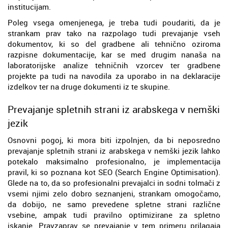
institucijam.
Poleg vsega omenjenega, je treba tudi poudariti, da je
strankam prav tako na razpolago tudi prevajanje vseh
dokumentov, ki so del gradbene ali tehnično oziroma
razpisne dokumentacije, kar se med drugim nanaša na
laboratorijske analize tehničnih vzorcev ter gradbene
projekte pa tudi na navodila za uporabo in na deklaracije
izdelkov ter na druge dokumenti iz te skupine.
Prevajanje spletnih strani iz arabskega v nemški
jezik
Osnovni pogoj, ki mora biti izpolnjen, da bi neposredno
prevajanje spletnih strani iz arabskega v nemški jezik lahko
potekalo maksimalno profesionalno, je implementacija
pravil, ki so poznana kot SEO (Search Engine Optimisation).
Glede na to, da so profesionalni prevajalci in sodni tolmači z
vsemi njimi zelo dobro seznanjeni, strankam omogočamo,
da dobijo, ne samo prevedene spletne strani različne
vsebine, ampak tudi pravilno optimizirane za spletno
iskanje. Pravzaprav se prevajanje v tem primeru prilagaja