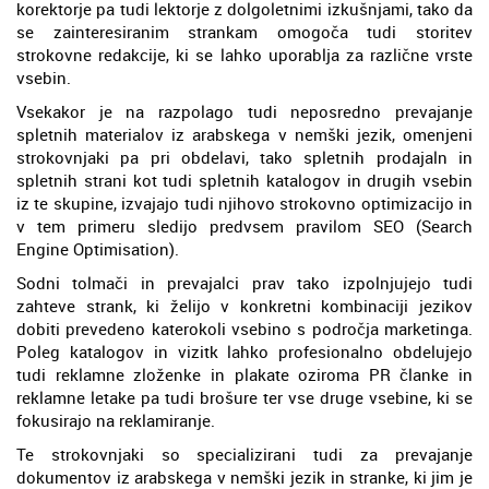
korektorje pa tudi lektorje z dolgoletnimi izkušnjami, tako da
se zainteresiranim strankam omogoča tudi storitev
strokovne redakcije, ki se lahko uporablja za različne vrste
vsebin.
Vsekakor je na razpolago tudi neposredno prevajanje
spletnih materialov iz arabskega v nemški jezik, omenjeni
strokovnjaki pa pri obdelavi, tako spletnih prodajaln in
spletnih strani kot tudi spletnih katalogov in drugih vsebin
iz te skupine, izvajajo tudi njihovo strokovno optimizacijo in
v tem primeru sledijo predvsem pravilom SEO (Search
Engine Optimisation).
Sodni tolmači in prevajalci prav tako izpolnjujejo tudi
zahteve strank, ki želijo v konkretni kombinaciji jezikov
dobiti prevedeno katerokoli vsebino s področja marketinga.
Poleg katalogov in vizitk lahko profesionalno obdelujejo
tudi reklamne zloženke in plakate oziroma PR članke in
reklamne letake pa tudi brošure ter vse druge vsebine, ki se
fokusirajo na reklamiranje.
Te strokovnjaki so specializirani tudi za prevajanje
dokumentov iz arabskega v nemški jezik in stranke, ki jim je