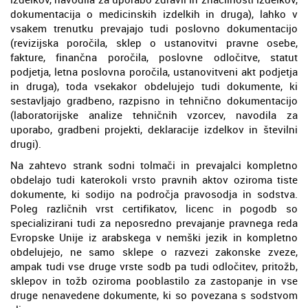
dokumentacija o medicinskih izdelkih in druga), lahko v
vsakem trenutku prevajajo tudi poslovno dokumentacijo
(revizijska poročila, sklep o ustanovitvi pravne osebe,
fakture, finančna poročila, poslovne odločitve, statut
podjetja, letna poslovna poročila, ustanovitveni akt podjetja
in druga), toda vsekakor obdelujejo tudi dokumente, ki
sestavljajo gradbeno, razpisno in tehnično dokumentacijo
(laboratorijske analize tehničnih vzorcev, navodila za
uporabo, gradbeni projekti, deklaracije izdelkov in številni
drugi).
Na zahtevo strank sodni tolmači in prevajalci kompletno
obdelajo tudi katerokoli vrsto pravnih aktov oziroma tiste
dokumente, ki sodijo na področja pravosodja in sodstva.
Poleg različnih vrst certifikatov, licenc in pogodb so
specializirani tudi za neposredno prevajanje pravnega reda
Evropske Unije iz arabskega v nemški jezik in kompletno
obdelujejo, ne samo sklepe o razvezi zakonske zveze,
ampak tudi vse druge vrste sodb pa tudi odločitev, pritožb,
sklepov in tožb oziroma pooblastilo za zastopanje in vse
druge nenavedene dokumente, ki so povezana s sodstvom