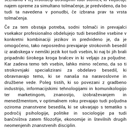
najem opreme za simultano tolmačenje, je predvideno, da bo
tudi ta navedena v ponudbi, če izbrana prav ta vrsta
tolmačenja.
Če za tem obstaja potreba, sodni tolmači in prevajalci
vsekakor profesionalno obdelujejo tudi besedilne vsebine v
konkretni kombinaciji jezikov in predvideno je, da je
omogočeno, tako neposredno prevajanje strokovnih besedil
iz arabskega v nemški jezik kot tudi vsebin, ki naj bi jih brali
pripadniki širokega kroga bralcev in ki veljajo za poljudne.
Kar zadeva temo teh vsebin, lahko mirno rečemo, da so ti
strokovnjaki specializirani za obdelavo besedil, ki
obravnavajo temo, ki se nanaša na naravoslovne in
družbene vede. Poleg tistih, ki so povezani z gradbeno
industrijo, informacijskimi tehnologijami in komunikologijo
ter marketingom, znanostjo, izobraževanjem in
menedžmentom, v optimalnem roku prevajajo tudi poljudna
oziroma znanstvene besedila, ki se ukvarjajo s tematiko s
področij psihologije, politike in sociologije pa tudi
bančništva zatem filozofije, ekonomije in številnih drugih
neomenjenih znanstvenih disciplin.