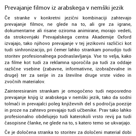
Prevajanje filmov iz arabskega v nemški jezik
Če stranke v konkretni jezični kombinaciji zahtevajo
prevajanje filmov, ne glede na to, ali gre za igrane,
dokumentarne ali risane oziroma animirane, morajo vedeti,
da strokovnjaki Prevajalskega centra Akademije Oxford
izvajajo, tako njihovo prevajanje v tej jezikovni različici kot
tudi sinhronizacijo, pri čemer lahko strankam ponudijo tudi
storitev profesionalnega podnaslavljanja. Vse to velja, kako
za filme kot tudi za reklamna sporočila pa tudi za oddaje
različne vsebine (zabavne, informativne, izobraževalne in
druge) ter za serije in za številne druge vrste video in
zvočnih materialov.
Zainteresiranim strankam je omogočeno tudi neposredno
prevajanje knjig iz arabskega v nemški jezik, tako da sodni
tolmači in prevajalci poleg književnih del s področja poezije
in proze na zahtevo prevajajo tudi učbenike. Prav tako lahko
profesionalno obdelujejo tudi katerokoli vrsto revij pa tudi
časopisne članke, ne glede na to, s katero temo se ukvarjajo.
Če je določena stranka to storitev za določeni material dobi