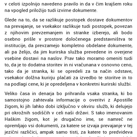
v celoti izpolnijo navedeno pravilo in da v čim krajšem roku
na vpogled priložijo tudi izvirne dokumente.
Glede na to, da se razlikuje postopek dostave dokumentov
na prevajanje, se vsekakor razlikuje tudi postopek, povezan
z njihovim prevzemanjem in stranke izberejo, ali bodo
osebno prišle v prostore določenega predstavništva te
institucije, da prevzamejo kompletno obdelane dokumente,
ali pa želijo, da jim kurirska služba prevedene in overjene
vsebine dostavi na naslov. Prav tako moramo omeniti tudi
to, da je to dodatna storitev in ni vračunana v osnovno ceno,
tako da je stranka, ki se opredeli za ta način odstave,
vsekakor dolžna kurirju plačati za izvedbo te storitve in to
na podlagi cene, ki je opredeljena v konkretni kurirski službi.
Veliko časa in denarja bo prihranila vsaka stranka, ki bo
samostojno zahtevala informacije o overitvi z Apostille
žigom, ki jih lahko dobi izključno v okviru služb, ki delujejo
pri okrožnih sodiščih v celi naši državi. S tako imenovanim
Haškim žigom, kot je drugačno ime, se namreč ne
opremljajo vsi dokumenti, za katere se izvaja prevajanje v tej
jezični različici, ampak samo tisti, za katere to predvideva