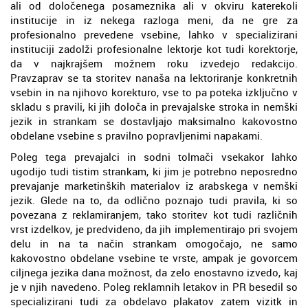
ali od določenega posameznika ali v okviru katerekoli
institucije in iz nekega razloga meni, da ne gre za
profesionalno prevedene vsebine, lahko v specializirani
instituciji zadolži profesionalne lektorje kot tudi korektorje,
da v najkrajšem možnem roku izvedejo redakcijo.
Pravzaprav se ta storitev nanaša na lektoriranje konkretnih
vsebin in na njihovo korekturo, vse to pa poteka izključno v
skladu s pravili, ki jih določa in prevajalske stroka in nemški
jezik in strankam se dostavljajo maksimalno kakovostno
obdelane vsebine s pravilno popravljenimi napakami.
Poleg tega prevajalci in sodni tolmači vsekakor lahko
ugodijo tudi tistim strankam, ki jim je potrebno neposredno
prevajanje marketinških materialov iz arabskega v nemški
jezik. Glede na to, da odlično poznajo tudi pravila, ki so
povezana z reklamiranjem, tako storitev kot tudi različnih
vrst izdelkov, je predvideno, da jih implementirajo pri svojem
delu in na ta način strankam omogočajo, ne samo
kakovostno obdelane vsebine te vrste, ampak je govorcem
ciljnega jezika dana možnost, da zelo enostavno izvedo, kaj
je v njih navedeno. Poleg reklamnih letakov in PR besedil so
specializirani tudi za obdelavo plakatov zatem vizitk in