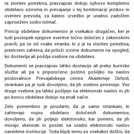
ta storitev potrebna, pravzaprav dobijo njihovo kompletno
obdelavo oziroma in prevajanje v tej kombinaciji jezikov in
overitev prevoda, za katero izvedbo je uradno zadolžen
zapriseženi sodni tolmač.
Princip obdelave dokumentov je vsekakor drugačen, ker je
tudi postopek njegove overitve točno določen z zakonskimi
pravili, pa se od vsake stranke, ki ji je ta storitev potrebna,
predvsem zahteva, da priloži izvirne dokumente na vpogled,
ko dostavlja ali pošilja vsebine na obdelavo.
Dokumenti se pravzaprav lahko dostavijo ali preko kurirske
službe ali pa s priporočeno poštno pošiljko na naslov
poslovalnice Prevajalskega centra Akademije Oxford,
strankam pa je tudi dovoljeno, da jih osebno prinesejo. Vse
druge vsebine pa lahko pošljejo na elektronski naslov in jih
po koncu obdelave dobijo na enak način.
Zelo pomembno je poudariti, da je samo strankam, ki
zahtevajo nujno obdelavo določenih dokumentov,
dovoljeno, da jih poljejo elektronsko, kar pomeni, da jih
morajo skenirati in poslati na uradni elektronski naslov
navedene institucije. Toda kljub temu so vsekakor dolžni, da