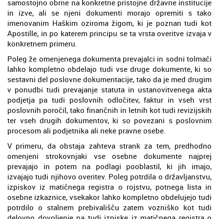
samostojno obrne na konkretne pristojne državne institucije
in izve, ali se njeni dokumenti morajo opremiti s tako
imenovanim Haškim oziroma žigom, ki je poznan tudi kot
Apostille, in po katerem principu se ta vrsta overitve izvaja v
konkretnem primeru.
Poleg že omenjenega dokumenta prevajalci in sodni tolmači
lahko kompletno obdelajo tudi vse druge dokumente, ki so
sestavni del poslovne dokumentacije, tako da je med drugim
v ponudbi tudi prevajanje statuta in ustanovitvenega akta
podjetja pa tudi poslovnih odločitev, faktur in vseh vrst
poslovnih poročil, tako finančnih in letnih kot tudi revizijskih
ter vseh drugih dokumentov, ki so povezani s poslovnim
procesom ali podjetnika ali neke pravne osebe.
V primeru, da obstaja zahteva strank za tem, predhodno
omenjeni strokovnjaki vse osebne dokumente najprej
prevajajo in potem na podlagi pooblastil, ki jih imajo,
izvajajo tudi njihovo overitev. Poleg potrdila o državljanstvu,
izpiskov iz matičnega registra o rojstvu, potnega lista in
osebne izkaznice, vsekakor lahko kompletno obdelujejo tudi
potrdilo o stalnem prebivališču zatem vozniško kot tudi
delovno dovoljenje pa tudi izpiske iz matičnega registra o