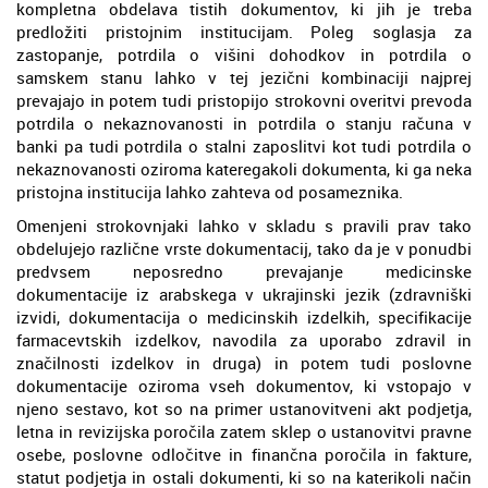
kompletna obdelava tistih dokumentov, ki jih je treba
predložiti pristojnim institucijam. Poleg soglasja za
zastopanje, potrdila o višini dohodkov in potrdila o
samskem stanu lahko v tej jezični kombinaciji najprej
prevajajo in potem tudi pristopijo strokovni overitvi prevoda
potrdila o nekaznovanosti in potrdila o stanju računa v
banki pa tudi potrdila o stalni zaposlitvi kot tudi potrdila o
nekaznovanosti oziroma kateregakoli dokumenta, ki ga neka
pristojna institucija lahko zahteva od posameznika.
Omenjeni strokovnjaki lahko v skladu s pravili prav tako
obdelujejo različne vrste dokumentacij, tako da je v ponudbi
predvsem neposredno prevajanje medicinske
dokumentacije iz arabskega v ukrajinski jezik (zdravniški
izvidi, dokumentacija o medicinskih izdelkih, specifikacije
farmacevtskih izdelkov, navodila za uporabo zdravil in
značilnosti izdelkov in druga) in potem tudi poslovne
dokumentacije oziroma vseh dokumentov, ki vstopajo v
njeno sestavo, kot so na primer ustanovitveni akt podjetja,
letna in revizijska poročila zatem sklep o ustanovitvi pravne
osebe, poslovne odločitve in finančna poročila in fakture,
statut podjetja in ostali dokumenti, ki so na katerikoli način