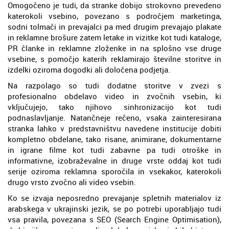
Omogočeno je tudi, da stranke dobijo strokovno prevedeno
katerokoli vsebino, povezano s področjem marketinga,
sodni tolmači in prevajalci pa med drugim prevajajo plakate
in reklamne brošure zatem letake in vizitke kot tudi kataloge,
PR članke in reklamne zloženke in na splošno vse druge
vsebine, s pomočjo katerih reklamirajo številne storitve in
izdelki oziroma dogodki ali določena podjetja.
Na razpolago so tudi dodatne storitve v zvezi s
profesionalno obdelavo video in zvočnih vsebin, ki
vključujejo, tako njihovo sinhronizacijo kot tudi
podnaslavljanje. Natančneje rečeno, vsaka zainteresirana
stranka lahko v predstavništvu navedene institucije dobiti
kompletno obdelane, tako risane, animirane, dokumentarne
in igrane filme kot tudi zabavne pa tudi otroške in
informativne, izobraževalne in druge vrste oddaj kot tudi
serije oziroma reklamna sporočila in vsekakor, katerokoli
drugo vrsto zvočno ali video vsebin.
Ko se izvaja neposredno prevajanje spletnih materialov iz
arabskega v ukrajinski jezik, se po potrebi uporabljajo tudi
vsa pravila, povezana s SEO (Search Engine Optimisation),