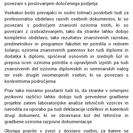
povezani s poslovanjem določenega podjetja.
Vsekakor bodo prevajalci in sodni tolmači poskrbeli tudi za
profesionalno obdelavo raznih osebnih dokumentov, ki so
povezani s področjem znanosti oziroma tistih, ki so
povezani z izobraževanjem, tako da stranke lahko dobijo
kompletno obdelavo, tako rezultatov znanstvenih raziskav,
predmetnikov in programov fakultet ter potrdila o rednem
šolanju oziroma znanstvenih patentov kot tudi diplome in
dodatka k diplomi, spričeval osnovnih in srednjih šol in
prepisa ocen oziroma potrdila o opravljenih izpitih pa tudi
znanstvenih del oziroma diplomskih in seminarskih nalog
ter vseh drugih neomenjenih vsebin, ki so povezani s
konkretnima področjema.
Prav tako moramo poudariti tudi to, da stranke v omenjeni
jezikovni različici lahko dobijo tudi prevedene gradbene
projekte zatem laboratorijske analize tehničnih vzorcev in
navodila za uporabo pa tudi deklaracije izdelkov in katerikoli
drugi dokument, ki se obravnava kot del tehnične in
gradbene oziroma razpisne dokumentacije.
Obstaja pravilo v zvezi z dostavo vsebin, za katere se