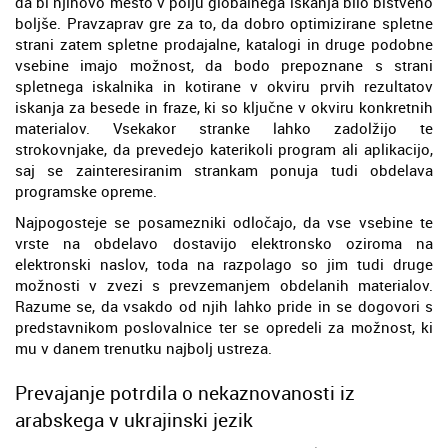
da bi njihovo mesto v polju globalnega iskanja bilo bistveno
boljše. Pravzaprav gre za to, da dobro optimizirane spletne
strani zatem spletne prodajalne, katalogi in druge podobne
vsebine imajo možnost, da bodo prepoznane s strani
spletnega iskalnika in kotirane v okviru prvih rezultatov
iskanja za besede in fraze, ki so ključne v okviru konkretnih
materialov. Vsekakor stranke lahko zadolžijo te
strokovnjake, da prevedejo katerikoli program ali aplikacijo,
saj se zainteresiranim strankam ponuja tudi obdelava
programske opreme.
Najpogosteje se posamezniki odločajo, da vse vsebine te
vrste na obdelavo dostavijo elektronsko oziroma na
elektronski naslov, toda na razpolago so jim tudi druge
možnosti v zvezi s prevzemanjem obdelanih materialov.
Razume se, da vsakdo od njih lahko pride in se dogovori s
predstavnikom poslovalnice ter se opredeli za možnost, ki
mu v danem trenutku najbolj ustreza.
Prevajanje potrdila o nekaznovanosti iz
arabskega v ukrajinski jezik