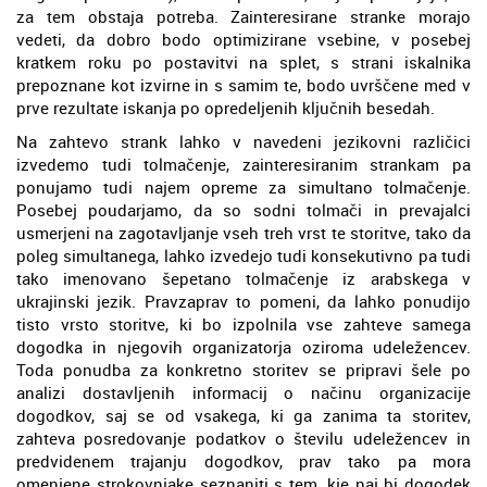
za tem obstaja potreba. Zainteresirane stranke morajo
vedeti, da dobro bodo optimizirane vsebine, v posebej
kratkem roku po postavitvi na splet, s strani iskalnika
prepoznane kot izvirne in s samim te, bodo uvrščene med v
prve rezultate iskanja po opredeljenih ključnih besedah.
Na zahtevo strank lahko v navedeni jezikovni različici
izvedemo tudi tolmačenje, zainteresiranim strankam pa
ponujamo tudi najem opreme za simultano tolmačenje.
Posebej poudarjamo, da so sodni tolmači in prevajalci
usmerjeni na zagotavljanje vseh treh vrst te storitve, tako da
poleg simultanega, lahko izvedejo tudi konsekutivno pa tudi
tako imenovano šepetano tolmačenje iz arabskega v
ukrajinski jezik. Pravzaprav to pomeni, da lahko ponudijo
tisto vrsto storitve, ki bo izpolnila vse zahteve samega
dogodka in njegovih organizatorja oziroma udeležencev.
Toda ponudba za konkretno storitev se pripravi šele po
analizi dostavljenih informacij o načinu organizacije
dogodkov, saj se od vsakega, ki ga zanima ta storitev,
zahteva posredovanje podatkov o številu udeležencev in
predvidenem trajanju dogodkov, prav tako pa mora
omenjene strokovnjake seznaniti s tem, kje naj bi dogodek