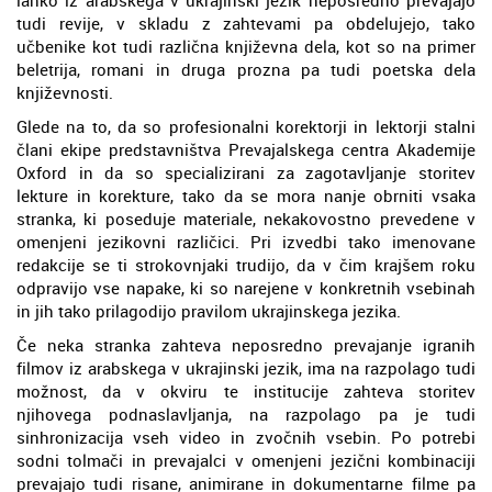
tudi revije, v skladu z zahtevami pa obdelujejo, tako
učbenike kot tudi različna književna dela, kot so na primer
beletrija, romani in druga prozna pa tudi poetska dela
književnosti.
Glede na to, da so profesionalni korektorji in lektorji stalni
člani ekipe predstavništva Prevajalskega centra Akademije
Oxford in da so specializirani za zagotavljanje storitev
lekture in korekture, tako da se mora nanje obrniti vsaka
stranka, ki poseduje materiale, nekakovostno prevedene v
omenjeni jezikovni različici. Pri izvedbi tako imenovane
redakcije se ti strokovnjaki trudijo, da v čim krajšem roku
odpravijo vse napake, ki so narejene v konkretnih vsebinah
in jih tako prilagodijo pravilom ukrajinskega jezika.
Če neka stranka zahteva neposredno prevajanje igranih
filmov iz arabskega v ukrajinski jezik, ima na razpolago tudi
možnost, da v okviru te institucije zahteva storitev
njihovega podnaslavljanja, na razpolago pa je tudi
sinhronizacija vseh video in zvočnih vsebin. Po potrebi
sodni tolmači in prevajalci v omenjeni jezični kombinaciji
prevajajo tudi risane, animirane in dokumentarne filme pa