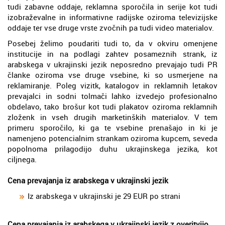
tudi zabavne oddaje, reklamna sporočila in serije kot tudi
izobraževalne in informativne radijske oziroma televizijske
oddaje ter vse druge vrste zvočnih pa tudi video materialov.
Posebej želimo poudariti tudi to, da v okviru omenjene
institucije in na podlagi zahtev posameznih strank, iz
arabskega v ukrajinski jezik neposredno prevajajo tudi PR
članke oziroma vse druge vsebine, ki so usmerjene na
reklamiranje. Poleg vizitk, katalogov in reklamnih letakov
prevajalci in sodni tolmači lahko izvedejo profesionalno
obdelavo, tako brošur kot tudi plakatov oziroma reklamnih
zloženk in vseh drugih marketinških materialov. V tem
primeru sporočilo, ki ga te vsebine prenašajo in ki je
namenjeno potencialnim strankam oziroma kupcem, seveda
popolnoma prilagodijo duhu ukrajinskega jezika, kot
ciljnega.
Cena prevajanja iz arabskega v ukrajinski jezik
Iz arabskega v ukrajinski je 29 EUR po strani
Cena prevajanja iz arabskega v ukrajinski jezik z overitvijo