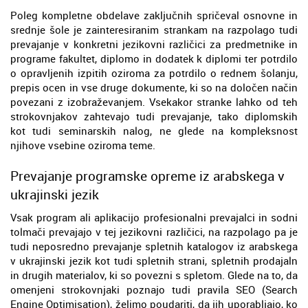
Poleg kompletne obdelave zaključnih spričeval osnovne in
srednje šole je zainteresiranim strankam na razpolago tudi
prevajanje v konkretni jezikovni različici za predmetnike in
programe fakultet, diplomo in dodatek k diplomi ter potrdilo
o opravljenih izpitih oziroma za potrdilo o rednem šolanju,
prepis ocen in vse druge dokumente, ki so na določen način
povezani z izobraževanjem. Vsekakor stranke lahko od teh
strokovnjakov zahtevajo tudi prevajanje, tako diplomskih
kot tudi seminarskih nalog, ne glede na kompleksnost
njihove vsebine oziroma teme.
Prevajanje programske opreme iz arabskega v
ukrajinski jezik
Vsak program ali aplikacijo profesionalni prevajalci in sodni
tolmači prevajajo v tej jezikovni različici, na razpolago pa je
tudi neposredno prevajanje spletnih katalogov iz arabskega
v ukrajinski jezik kot tudi spletnih strani, spletnih prodajaln
in drugih materialov, ki so povezni s spletom. Glede na to, da
omenjeni strokovnjaki poznajo tudi pravila SEO (Search
Engine Optimisation), želimo poudariti, da jih uporabljajo, ko