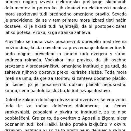
primeru najprej izvesti elektronsko pošiljanje skeniranih
dokumentov in potem ko jih dostavi na elektronski naslov,
mora spoštovati tudi predhodno omenjeno pravilo. Seveda
je predvideno, da se v tem primeru mora izbrati tisti način
dostave, ki je hkrati tudi najhitrejši, da bi postopek zares
lahko potekal v roku, ki ga stranka zahteva.
Prav tako se mora vsak posameznik opredeliti med dvema
možnostma, ki sta navedeni za prevzemanje dokumentov, ki
bodo najprej prevedeni in potem tudi overjeni s strani
sodnega tolmača. Vsekakor ima pravico, da jih osebno
prevzame v predstavništvu omenjene institucije pa tudi, da
zahteva njihovo dostavo preko kurirske službe. Toda mora
imeti na umu, da gre za storitev, ki zahteva dodatno plačilo,
pri čemer jo je posameznik dolžan plačati neposredno
kurirju, ceno pa določa služba, ki tudi izvaja dostavo.
Določbe zakona določajo obveznost overitve s še eno vrsto,
toda le za točno določene dokumente, pri čemer
strokovnjaki, zaposleni v okviru te institucije, za to niso
pooblaščeni. Gre za to, da overitev z Apostille žigom, sicer
poznanim tudi kot Haški, lahko poteka izključno v okviru
državnih institucij, ki so za to pristojne in delujejo v sklopu