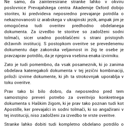
Ne samo, da zainteresirane stranke lahko v okviru
poslovnice Prevajalskega centra Akademije Oxford dobijo
storitev, ki predvideva neposredno prevajanje potrdila o
nekaznovanosti iz arabskega v ukrajinski jezik, ampak jim je
omogočena tudi overitev predhodno obdelanega
dokumenta. Za izvedbo te storitve so zadolženi sodni
tolmači, sicer uradno pooblaščeni s strani pristojnih
državnih institucij. S postopkom overitve se prevedenemu
dokumentu daje zakonska veljavnost in žig te osebe je
pravzaprav potrdilo, da je njegova vsebina enaka izvirniku.
Zato je tudi pomembno, da vsak posameznik, ki jo zanima
obdelava kateregakoli dokumenta v tej jezični kombinaciji,
priloži izvirne dokumente, ki jih ta strokovnjak uporablja v
toku overitve.
Prav tako bi bilo dobro, da neposredno pred tem
samostojno preveri potrebo za overitvijo konkretnega
dokumenta s Haškim žigom, ki je prav tako poznan tudi kot
Apostille, ker prevajalci in sodni tolmači, ki so angažirani v
tej instituciji, niso zadolženi za izvedbo te vrste overitve.
Stranke lahko dobiti tudi kompletno obdelano potrdilo o