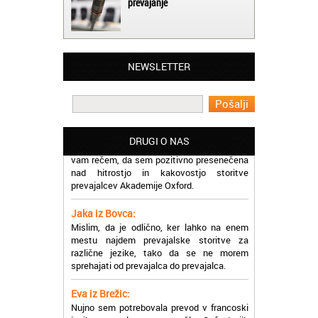
prevajanje
Matjaž iz Ajdovščine:
Lahko pohvalim vse zaposlene v Akademiji
Oxford, ker so resnično profesionalni in
prevajalske storitve opravljajo hitro in
NEWSLETTER
učinkoviti.
Martina iz Bleda:
Potrebovala sem prevajanje iz
madžarskega v slovenski jezik in lahko
vam rečem, da sem pozitivno presenečena
DRUGI O NAS
nad hitrostjo in kakovostjo storitve
prevajalcev Akademije Oxford.
Jaka iz Bovca:
Mislim, da je odlično, ker lahko na enem
mestu najdem prevajalske storitve za
različne jezike, tako da se ne morem
sprehajati od prevajalca do prevajalca.
Eva iz Brežic:
Nujno sem potrebovala prevod v francoski
jezik, na spletu sem našla Oxford, jih
poklicala in v roku nekaj ur sem po