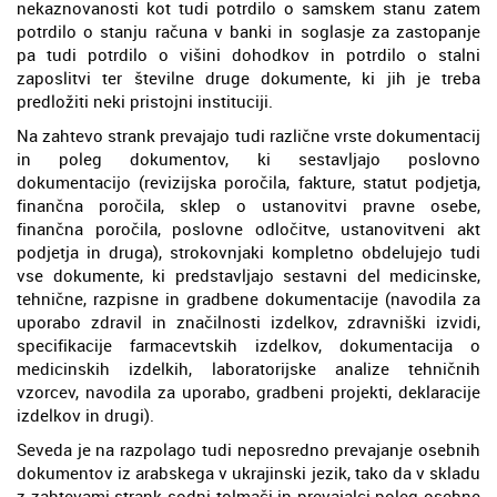
nekaznovanosti kot tudi potrdilo o samskem stanu zatem
potrdilo o stanju računa v banki in soglasje za zastopanje
pa tudi potrdilo o višini dohodkov in potrdilo o stalni
zaposlitvi ter številne druge dokumente, ki jih je treba
predložiti neki pristojni instituciji.
Na zahtevo strank prevajajo tudi različne vrste dokumentacij
in poleg dokumentov, ki sestavljajo poslovno
dokumentacijo (revizijska poročila, fakture, statut podjetja,
finančna poročila, sklep o ustanovitvi pravne osebe,
finančna poročila, poslovne odločitve, ustanovitveni akt
podjetja in druga), strokovnjaki kompletno obdelujejo tudi
vse dokumente, ki predstavljajo sestavni del medicinske,
tehnične, razpisne in gradbene dokumentacije (navodila za
uporabo zdravil in značilnosti izdelkov, zdravniški izvidi,
specifikacije farmacevtskih izdelkov, dokumentacija o
medicinskih izdelkih, laboratorijske analize tehničnih
vzorcev, navodila za uporabo, gradbeni projekti, deklaracije
izdelkov in drugi).
Seveda je na razpolago tudi neposredno prevajanje osebnih
dokumentov iz arabskega v ukrajinski jezik, tako da v skladu
z zahtevami strank sodni tolmači in prevajalci poleg osebne