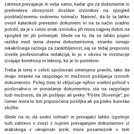
zahteva prevajanje in velja samo, kadar gre za dokumente in
predvideva obveznost dostave izvirnikov na vpogled
pooblaščenemu sodnemu tolmaču. Namreč, da bi ta lahko
overil katerikoli preveden dokument in na ta način uradno
potrdil, da je v celoti enak izvirniku, jih mora najprej dobiti na
vpogled ter jih primerjati. Glede na to, da se lahko pojavi
razlika med tema dvema dokumentoma, stranke nimajo
nikakršnega razloga za zaskrbljenost, saj se tedaj preprosto
izvede profesionalna redakcija, ki jo v okviru te institucije
izvajajo korektorji in lektorji, ko je to potrebno.
Treba je torej v celoti spoštovati omenjeno pravilo, tako da
imajo stranke na razpolago tri možnosti pošiljanja izvirnih
dokumentov. Poleg tiste, ki vključuje njihov osebni prihod v
poslovalnico in prinašanje dokumentov, sta na razpolago
tudi možnosti, da jih pošljejo ali preko “Pošte Slovenije“, pri
čemer mora to biti priporočena pošiljka ali pa preko kurirske
službe.
Glede na to, da sodni tolmači in prevajalci lahko izpolnijo
tudi zahtevo v zvezi z nujnim prevajanjem dokumentov iz
arabskega v ukrajinski jezik, mora posameznik v tem