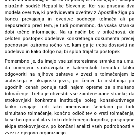
okrožnih sodišč Republike Slovenije. Ker sta prisotna dva
modela overitve, ki predvidevata overitev z Apostille žiga po
koncu prevajanja in overitve sodnega tolmača ali pa
neposredno pred tem, je tudi pomembno, da vsaka stranka
dobi točne informacije. Na ta način bo v priložnosti, da
celoten postopek obdelave konkretnega dokumenta precej
poenostavi oziroma točno ve, kam ga je treba dostaviti na
obdelavo in kako dolgo naj bi sploh trajal ta postopek.
Pomembno je, da imajo vse zainteresirane stranke na umu,
da omenjeni strokovnjaki v kateremkoli trenutku lahko
odgovoriti na njihove zahteve v zvezi s tolmačenjem iz
arabskega v ukrajinski jezik, pri čemer ta institucija po
ugodnih cenah ponuja tudi najem opreme za simultano
tolmačenje. Treba je obvestiti vse zainteresirane stranke, da
strokovnjaki konkretne institucije poleg konsekutivnega
lahko izvajajo tudi tako imenovano šepetano pa tudi
simultano tolmačenje, končno odločitev o vrsti tolmačenja,
ki se bo uporabljala v toku določenega dogodka, pa sprejme
ekipa strokovnjakov, po končani analizi vseh podrobnosti v
zvezi z njegovo organizacijo.