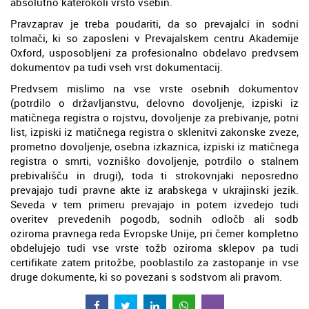
absolutno katerokoli vrsto vsebin.
Pravzaprav je treba poudariti, da so prevajalci in sodni
tolmači, ki so zaposleni v Prevajalskem centru Akademije
Oxford, usposobljeni za profesionalno obdelavo predvsem
dokumentov pa tudi vseh vrst dokumentacij.
Predvsem mislimo na vse vrste osebnih dokumentov
(potrdilo o državljanstvu, delovno dovoljenje, izpiski iz
matičnega registra o rojstvu, dovoljenje za prebivanje, potni
list, izpiski iz matičnega registra o sklenitvi zakonske zveze,
prometno dovoljenje, osebna izkaznica, izpiski iz matičnega
registra o smrti, vozniško dovoljenje, potrdilo o stalnem
prebivališču in drugi), toda ti strokovnjaki neposredno
prevajajo tudi pravne akte iz arabskega v ukrajinski jezik.
Seveda v tem primeru prevajajo in potem izvedejo tudi
overitev prevedenih pogodb, sodnih odločb ali sodb
oziroma pravnega reda Evropske Unije, pri čemer kompletno
obdelujejo tudi vse vrste tožb oziroma sklepov pa tudi
certifikate zatem pritožbe, pooblastilo za zastopanje in vse
druge dokumente, ki so povezani s sodstvom ali pravom.