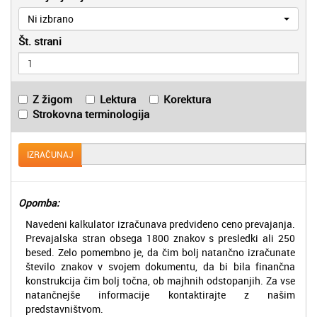
Ni izbrano
Št. strani
Z žigom
Lektura
Korektura
Strokovna terminologija
IZRAČUNAJ
Opomba:
Navedeni kalkulator izračunava predvideno ceno prevajanja.
Prevajalska stran obsega 1800 znakov s presledki ali 250
besed. Zelo pomembno je, da čim bolj natančno izračunate
število znakov v svojem dokumentu, da bi bila finančna
konstrukcija čim bolj točna, ob majhnih odstopanjih. Za vse
natančnejše informacije kontaktirajte z našim
predstavništvom.