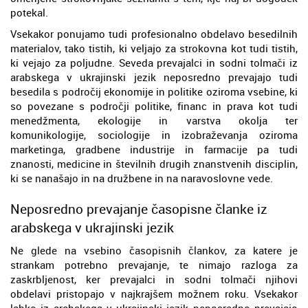
potekal.
Vsekakor ponujamo tudi profesionalno obdelavo besedilnih
materialov, tako tistih, ki veljajo za strokovna kot tudi tistih,
ki vejajo za poljudne. Seveda prevajalci in sodni tolmači iz
arabskega v ukrajinski jezik neposredno prevajajo tudi
besedila s področij ekonomije in politike oziroma vsebine, ki
so povezane s področji politike, financ in prava kot tudi
menedžmenta, ekologije in varstva okolja ter
komunikologije, sociologije in izobraževanja oziroma
marketinga, gradbene industrije in farmacije pa tudi
znanosti, medicine in številnih drugih znanstvenih disciplin,
ki se nanašajo in na družbene in na naravoslovne vede.
Neposredno prevajanje časopisne članke iz
arabskega v ukrajinski jezik
Ne glede na vsebino časopisnih člankov, za katere je
strankam potrebno prevajanje, te nimajo razloga za
zaskrbljenost, ker prevajalci in sodni tolmači njihovi
obdelavi pristopajo v najkrajšem možnem roku. Vsekakor
lahko iz arabskega v ukrajinski jezik neposredno prevajajo