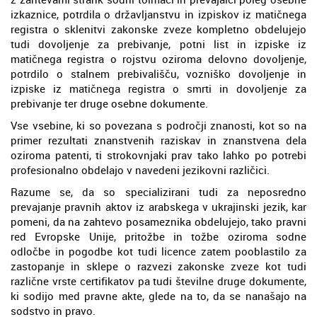
izkaznice, potrdila o državljanstvu in izpiskov iz matičnega
registra o sklenitvi zakonske zveze kompletno obdelujejo
tudi dovoljenje za prebivanje, potni list in izpiske iz
matičnega registra o rojstvu oziroma delovno dovoljenje,
potrdilo o stalnem prebivališču, vozniško dovoljenje in
izpiske iz matičnega registra o smrti in dovoljenje za
prebivanje ter druge osebne dokumente.
Vse vsebine, ki so povezana s področji znanosti, kot so na
primer rezultati znanstvenih raziskav in znanstvena dela
oziroma patenti, ti strokovnjaki prav tako lahko po potrebi
profesionalno obdelajo v navedeni jezikovni različici.
Razume se, da so specializirani tudi za neposredno
prevajanje pravnih aktov iz arabskega v ukrajinski jezik, kar
pomeni, da na zahtevo posameznika obdelujejo, tako pravni
red Evropske Unije, pritožbe in tožbe oziroma sodne
odločbe in pogodbe kot tudi licence zatem pooblastilo za
zastopanje in sklepe o razvezi zakonske zveze kot tudi
različne vrste certifikatov pa tudi številne druge dokumente,
ki sodijo med pravne akte, glede na to, da se nanašajo na
sodstvo in pravo.