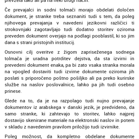
Če prevajalci in sodni tolmači morajo obdelati določen
dokument, je stranke treba seznaniti tudi s tem, da poleg
njihovega prevajanja v navedeni jezikovni različici ti
strokovnjaki zagotavljajo tudi dodatno storitev oziroma
preveden dokument overjajo na podlagi pooblastil, ki so jim
dana s strani pristojnih institucij.
Osnovni cilj overitve z žigom zapriseženega sodnega
tolmača je uradna potrditev dejstva, da sta izvirni in
prevedeni dokument enaka, pa bi zato vsaka stranka morala
na vpogled dostaviti tudi izvirne dokumente oziroma jih
poslati s priporočeno poštno pošiljko ali pa preko kurirske
službe na naslov poslovalnice, lahko pa jih tudi osebno
prinese.
Glede na to, da je na razpolago tudi nujno prevajanje
dokumentov iz arabskega v danski jezik, je predvideno, da
samo stranke, ki zahtevajo to storitev, lahko najprej
dostavijo skenirane materiale na elektronski naslov in potem
v skladu z navedenim pravilom priložijo tudi izvirnike.
Poleg možnost, da kompletno obdelane dokumente