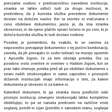
prevzame osebno v predstavništvu navedene institucije,
stranka se lahko odloči tudi za drugo možnost, ki
predvideva, da ji kurirska služba prevedene dokumente
dostavi na določen naslov. Ker ta storitev ni vračunana v
ceno obdelave dokumentov, jasno je, da ima stranka
obveznost, in da njeno plačilo opravi ločeno in po ceni, ki jo
določa kurirska služba, ki tudi dostavi vsebine.
Posebej je pomembno, da vsakdo, ki se zanima za
neposredno prevajanje dokumentov v tej jezični kombinaciji,
zaveda, da jih prevajalci in sodni tolmači ne morejo opremiti
z Apostille žigom, če za tem obstaja potreba. Gre za
posebno vrsto overitve in overitev s Haškim žigom, kot se
prav tako imenuje, poteka pred ali po obdelavi dokumenta s
strani naših strokovnjakov in samo zaposleni v pristojnih
državnih institucijah imajo informacijo o tem, za katere
dokumenta je obvezen in za katere ni.
Katerikoli dokument, ki ga stranka mora predložiti neki
pristojni instituciji, omenjeni strokovnjaki lahko kompletno
obdelujejo, to pa se nanaša predvsem na različne vrste
soglasij, potrdil in izjav (potrdilo o samskem stanu, soglasje