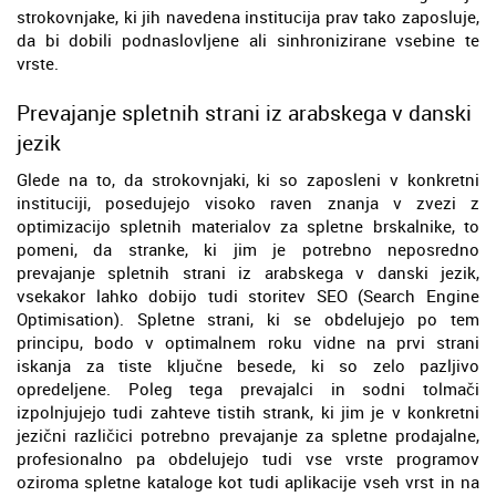
strokovnjake, ki jih navedena institucija prav tako zaposluje,
da bi dobili podnaslovljene ali sinhronizirane vsebine te
vrste.
Prevajanje spletnih strani iz arabskega v danski
jezik
Glede na to, da strokovnjaki, ki so zaposleni v konkretni
instituciji, posedujejo visoko raven znanja v zvezi z
optimizacijo spletnih materialov za spletne brskalnike, to
pomeni, da stranke, ki jim je potrebno neposredno
prevajanje spletnih strani iz arabskega v danski jezik,
vsekakor lahko dobijo tudi storitev SEO (Search Engine
Optimisation). Spletne strani, ki se obdelujejo po tem
principu, bodo v optimalnem roku vidne na prvi strani
iskanja za tiste ključne besede, ki so zelo pazljivo
opredeljene. Poleg tega prevajalci in sodni tolmači
izpolnjujejo tudi zahteve tistih strank, ki jim je v konkretni
jezični različici potrebno prevajanje za spletne prodajalne,
profesionalno pa obdelujejo tudi vse vrste programov
oziroma spletne kataloge kot tudi aplikacije vseh vrst in na