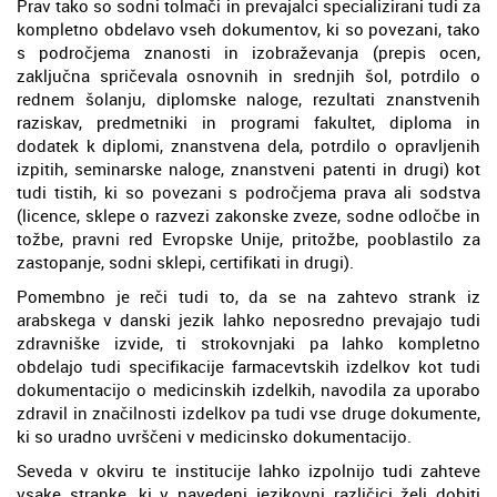
Prav tako so sodni tolmači in prevajalci specializirani tudi za
kompletno obdelavo vseh dokumentov, ki so povezani, tako
s področjema znanosti in izobraževanja (prepis ocen,
zaključna spričevala osnovnih in srednjih šol, potrdilo o
rednem šolanju, diplomske naloge, rezultati znanstvenih
raziskav, predmetniki in programi fakultet, diploma in
dodatek k diplomi, znanstvena dela, potrdilo o opravljenih
izpitih, seminarske naloge, znanstveni patenti in drugi) kot
tudi tistih, ki so povezani s področjema prava ali sodstva
(licence, sklepe o razvezi zakonske zveze, sodne odločbe in
tožbe, pravni red Evropske Unije, pritožbe, pooblastilo za
zastopanje, sodni sklepi, certifikati in drugi).
Pomembno je reči tudi to, da se na zahtevo strank iz
arabskega v danski jezik lahko neposredno prevajajo tudi
zdravniške izvide, ti strokovnjaki pa lahko kompletno
obdelajo tudi specifikacije farmacevtskih izdelkov kot tudi
dokumentacijo o medicinskih izdelkih, navodila za uporabo
zdravil in značilnosti izdelkov pa tudi vse druge dokumente,
ki so uradno uvrščeni v medicinsko dokumentacijo.
Seveda v okviru te institucije lahko izpolnijo tudi zahteve
vsake stranke, ki v navedeni jezikovni različici želi dobiti