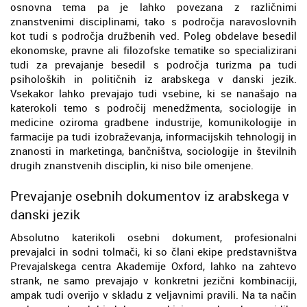
osnovna tema pa je lahko povezana z različnimi
znanstvenimi disciplinami, tako s področja naravoslovnih
kot tudi s področja družbenih ved. Poleg obdelave besedil
ekonomske, pravne ali filozofske tematike so specializirani
tudi za prevajanje besedil s področja turizma pa tudi
psiholoških in političnih iz arabskega v danski jezik.
Vsekakor lahko prevajajo tudi vsebine, ki se nanašajo na
katerokoli temo s področij menedžmenta, sociologije in
medicine oziroma gradbene industrije, komunikologije in
farmacije pa tudi izobraževanja, informacijskih tehnologij in
znanosti in marketinga, bančništva, sociologije in številnih
drugih znanstvenih disciplin, ki niso bile omenjene.
Prevajanje osebnih dokumentov iz arabskega v
danski jezik
Absolutno katerikoli osebni dokument, profesionalni
prevajalci in sodni tolmači, ki so člani ekipe predstavništva
Prevajalskega centra Akademije Oxford, lahko na zahtevo
strank, ne samo prevajajo v konkretni jezični kombinaciji,
ampak tudi overijo v skladu z veljavnimi pravili. Na ta način