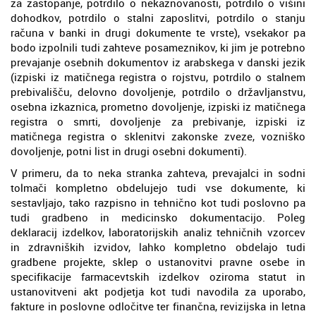
za zastopanje, potrdilo o nekaznovanosti, potrdilo o višini
dohodkov, potrdilo o stalni zaposlitvi, potrdilo o stanju
računa v banki in drugi dokumente te vrste), vsekakor pa
bodo izpolnili tudi zahteve posameznikov, ki jim je potrebno
prevajanje osebnih dokumentov iz arabskega v danski jezik
(izpiski iz matičnega registra o rojstvu, potrdilo o stalnem
prebivališču, delovno dovoljenje, potrdilo o državljanstvu,
osebna izkaznica, prometno dovoljenje, izpiski iz matičnega
registra o smrti, dovoljenje za prebivanje, izpiski iz
matičnega registra o sklenitvi zakonske zveze, vozniško
dovoljenje, potni list in drugi osebni dokumenti).
V primeru, da to neka stranka zahteva, prevajalci in sodni
tolmači kompletno obdelujejo tudi vse dokumente, ki
sestavljajo, tako razpisno in tehnično kot tudi poslovno pa
tudi gradbeno in medicinsko dokumentacijo. Poleg
deklaracij izdelkov, laboratorijskih analiz tehničnih vzorcev
in zdravniških izvidov, lahko kompletno obdelajo tudi
gradbene projekte, sklep o ustanovitvi pravne osebe in
specifikacije farmacevtskih izdelkov oziroma statut in
ustanovitveni akt podjetja kot tudi navodila za uporabo,
fakture in poslovne odločitve ter finančna, revizijska in letna