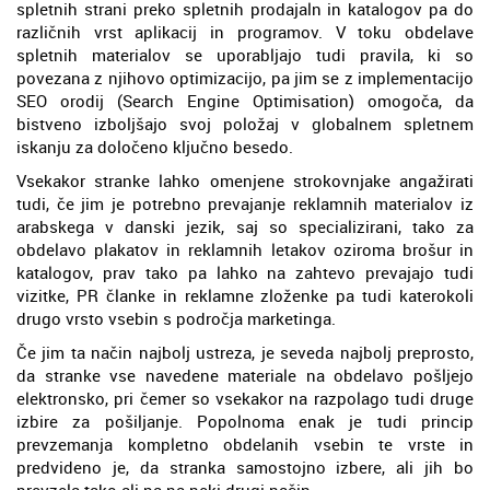
spletnih strani preko spletnih prodajaln in katalogov pa do
različnih vrst aplikacij in programov. V toku obdelave
spletnih materialov se uporabljajo tudi pravila, ki so
povezana z njihovo optimizacijo, pa jim se z implementacijo
SEO orodij (Search Engine Optimisation) omogoča, da
bistveno izboljšajo svoj položaj v globalnem spletnem
iskanju za določeno ključno besedo.
Vsekakor stranke lahko omenjene strokovnjake angažirati
tudi, če jim je potrebno prevajanje reklamnih materialov iz
arabskega v danski jezik, saj so specializirani, tako za
obdelavo plakatov in reklamnih letakov oziroma brošur in
katalogov, prav tako pa lahko na zahtevo prevajajo tudi
vizitke, PR članke in reklamne zloženke pa tudi katerokoli
drugo vrsto vsebin s področja marketinga.
Če jim ta način najbolj ustreza, je seveda najbolj preprosto,
da stranke vse navedene materiale na obdelavo pošljejo
elektronsko, pri čemer so vsekakor na razpolago tudi druge
izbire za pošiljanje. Popolnoma enak je tudi princip
prevzemanja kompletno obdelanih vsebin te vrste in
predvideno je, da stranka samostojno izbere, ali jih bo
prevzela tako ali pa na neki drugi način.