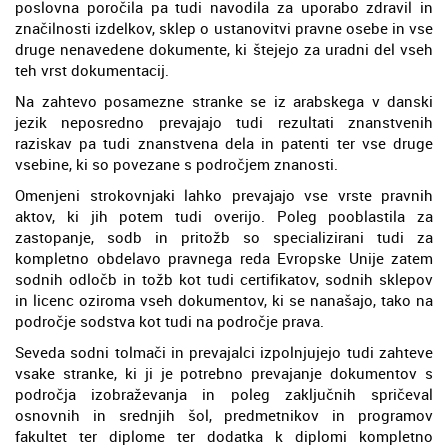
poslovna poročila pa tudi navodila za uporabo zdravil in
značilnosti izdelkov, sklep o ustanovitvi pravne osebe in vse
druge nenavedene dokumente, ki štejejo za uradni del vseh
teh vrst dokumentacij.
Na zahtevo posamezne stranke se iz arabskega v danski
jezik neposredno prevajajo tudi rezultati znanstvenih
raziskav pa tudi znanstvena dela in patenti ter vse druge
vsebine, ki so povezane s področjem znanosti.
Omenjeni strokovnjaki lahko prevajajo vse vrste pravnih
aktov, ki jih potem tudi overijo. Poleg pooblastila za
zastopanje, sodb in pritožb so specializirani tudi za
kompletno obdelavo pravnega reda Evropske Unije zatem
sodnih odločb in tožb kot tudi certifikatov, sodnih sklepov
in licenc oziroma vseh dokumentov, ki se nanašajo, tako na
področje sodstva kot tudi na področje prava.
Seveda sodni tolmači in prevajalci izpolnjujejo tudi zahteve
vsake stranke, ki ji je potrebno prevajanje dokumentov s
področja izobraževanja in poleg zaključnih spričeval
osnovnih in srednjih šol, predmetnikov in programov
fakultet ter diplome ter dodatka k diplomi kompletno