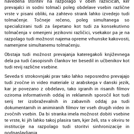
navedena storitev na razpolago v obeh različicah, ker
prevajalci in sodni tolmači poleg obdelave vsebin različne
vrste v pisani obliki, na zahtevo strank lahko izvedejo tudi
tolmačenje. Točneje rečeno, poleg simultanega so
specializirani tudi za šepetano kot tudi za konsekutivno
tolmačenja v omenjeni jezikovni različici, vsekakor pa je na
razpolago tudi možnost najema opreme vrhunske kakovosti,
namenjene simultanemu tolmačenju.
Obstaja tudi možnost prevajanja kateregakoli književnega
dela pa tudi časopisnih člankov ter besedil in učbenikov kot
tudi revij različne vsebine.
Seveda ti strokovnjaki prav tako lahko neposredno prevajajo
tudi zvočne in video materiale iz arabskega v danski jezik,
kar je povezano z obdelavo, tako igranih in risanih filmov
oziroma informativnih oddaj in reklamnih sporočil kot tudi
serij ter izobraževalnih in zabavnih oddaj pa tudi
dokumentarnih in animiranih filmov ter vseh drugih video in
zvočnih vsebin. Da bi stranka imela možnost dobiti vsebine
te vrste, ki jih lahko takoj plasira tam, kjer želi, sta v okviru te
institucije na razpolago tudi storitvi sinhronizacije in
podnaslavljanja.