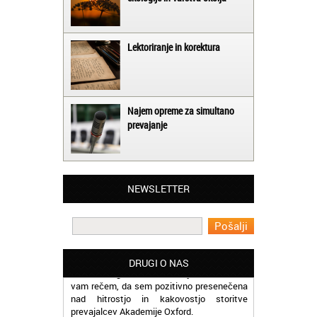
Lektoriranje in korektura
Najem opreme za simultano
prevajanje
Matjaž iz Ajdovščine:
Lahko pohvalim vse zaposlene v Akademiji
Oxford, ker so resnično profesionalni in
prevajalske storitve opravljajo hitro in
NEWSLETTER
učinkoviti.
Martina iz Bleda:
Potrebovala sem prevajanje iz
madžarskega v slovenski jezik in lahko
DRUGI O NAS
vam rečem, da sem pozitivno presenečena
nad hitrostjo in kakovostjo storitve
prevajalcev Akademije Oxford.