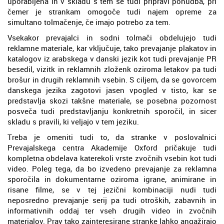
uporabljena in v skladu s tem se tudi pripravi ponudba, pri
čemer je strankam omogoče tudi najem opreme za
simultano tolmačenje, če imajo potrebo za tem.
Vsekakor prevajalci in sodni tolmači obdelujejo tudi
reklamne materiale, kar vključuje, tako prevajanje plakatov in
katalogov iz arabskega v danski jezik kot tudi prevajanje PR
besedil, vizitk in reklamnih zloženk oziroma letakov pa tudi
brošur in drugih reklamnih vsebin. S ciljem, da se govorcem
danskega jezika zagotovi jasen vpogled v tisto, kar se
predstavlja skozi takšne materiale, se posebna pozornost
posveča tudi predstavljanju konkretnih sporočil, in sicer
skladu s pravili, ki veljajo v tem jeziku.
Treba je omeniti tudi to, da stranke v poslovalnici
Prevajalskega centra Akademije Oxford pričakuje tudi
kompletna obdelava katerekoli vrste zvočnih vsebin kot tudi
video. Poleg tega, da bo izvedeno prevajanje za reklamna
sporočila in dokumentarne oziroma igrane, animirane in
risane filme, se v tej jezični kombinaciji nudi tudi
neposredno prevajanje serij pa tudi otroških, zabavnih in
informativnih oddaj ter vseh drugih video in zvočnih
materialov. Prav tako zainteresirane stranke lahko angažirajo