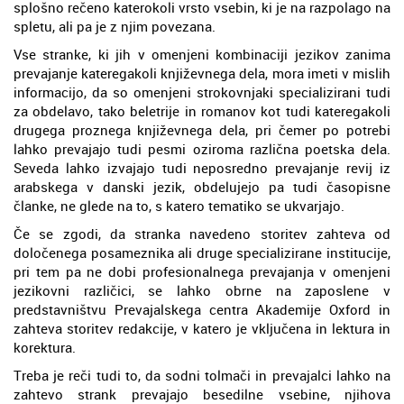
splošno rečeno katerokoli vrsto vsebin, ki je na razpolago na
spletu, ali pa je z njim povezana.
Vse stranke, ki jih v omenjeni kombinaciji jezikov zanima
prevajanje kateregakoli književnega dela, mora imeti v mislih
informacijo, da so omenjeni strokovnjaki specializirani tudi
za obdelavo, tako beletrije in romanov kot tudi kateregakoli
drugega proznega književnega dela, pri čemer po potrebi
lahko prevajajo tudi pesmi oziroma različna poetska dela.
Seveda lahko izvajajo tudi neposredno prevajanje revij iz
arabskega v danski jezik, obdelujejo pa tudi časopisne
članke, ne glede na to, s katero tematiko se ukvarjajo.
Če se zgodi, da stranka navedeno storitev zahteva od
določenega posameznika ali druge specializirane institucije,
pri tem pa ne dobi profesionalnega prevajanja v omenjeni
jezikovni različici, se lahko obrne na zaposlene v
predstavništvu Prevajalskega centra Akademije Oxford in
zahteva storitev redakcije, v katero je vključena in lektura in
korektura.
Treba je reči tudi to, da sodni tolmači in prevajalci lahko na
zahtevo strank prevajajo besedilne vsebine, njihova