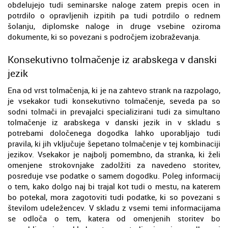
obdelujejo tudi seminarske naloge zatem prepis ocen in
potrdilo o opravljenih izpitih pa tudi potrdilo o rednem
šolanju, diplomske naloge in druge vsebine oziroma
dokumente, ki so povezani s področjem izobraževanja.
Konsekutivno tolmačenje iz arabskega v danski
jezik
Ena od vrst tolmačenja, ki je na zahtevo strank na razpolago,
je vsekakor tudi konsekutivno tolmačenje, seveda pa so
sodni tolmači in prevajalci specializirani tudi za simultano
tolmačenje iz arabskega v danski jezik in v skladu s
potrebami določenega dogodka lahko uporabljajo tudi
pravila, ki jih vključuje šepetano tolmačenje v tej kombinaciji
jezikov. Vsekakor je najbolj pomembno, da stranka, ki želi
omenjene strokovnjake zadolžiti za navedeno storitev,
posreduje vse podatke o samem dogodku. Poleg informacij
o tem, kako dolgo naj bi trajal kot tudi o mestu, na katerem
bo potekal, mora zagotoviti tudi podatke, ki so povezani s
številom udeležencev. V skladu z vsemi temi informacijama
se odloča o tem, katera od omenjenih storitev bo