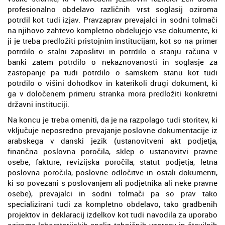
profesionalno obdelavo različnih vrst soglasij oziroma
potrdil kot tudi izjav. Pravzaprav prevajalci in sodni tolmači
na njihovo zahtevo kompletno obdelujejo vse dokumente, ki
ji je treba predložiti pristojnim institucijam, kot so na primer
potrdilo o stalni zaposlitvi in potrdilo o stanju računa v
banki zatem potrdilo o nekaznovanosti in soglasje za
zastopanje pa tudi potrdilo o samskem stanu kot tudi
potrdilo o višini dohodkov in katerikoli drugi dokument, ki
ga v določenem primeru stranka mora predložiti konkretni
državni instituciji.
Na koncu je treba omeniti, da je na razpolago tudi storitev, ki
vključuje neposredno prevajanje poslovne dokumentacije iz
arabskega v danski jezik (ustanovitveni akt podjetja,
finančna poslovna poročila, sklep o ustanovitvi pravne
osebe, fakture, revizijska poročila, statut podjetja, letna
poslovna poročila, poslovne odločitve in ostali dokumenti,
ki so povezani s poslovanjem ali podjetnika ali neke pravne
osebe), prevajalci in sodni tolmači pa so prav tako
specializirani tudi za kompletno obdelavo, tako gradbenih
projektov in deklaracij izdelkov kot tudi navodila za uporabo
oziroma laboratorijskih analiz tehničnih vzorcev in številnih