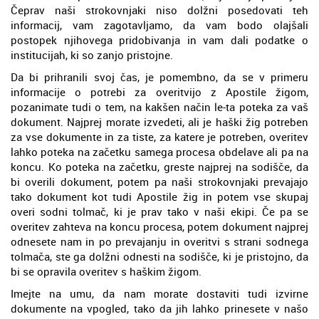
Čeprav naši strokovnjaki niso dolžni posedovati teh
informacij, vam zagotavljamo, da vam bodo olajšali
postopek njihovega pridobivanja in vam dali podatke o
institucijah, ki so zanjo pristojne.
Da bi prihranili svoj čas, je pomembno, da se v primeru
informacije o potrebi za overitvijo z Apostile žigom,
pozanimate tudi o tem, na kakšen način le-ta poteka za vaš
dokument. Najprej morate izvedeti, ali je haški žig potreben
za vse dokumente in za tiste, za katere je potreben, overitev
lahko poteka na začetku samega procesa obdelave ali pa na
koncu. Ko poteka na začetku, greste najprej na sodišče, da
bi overili dokument, potem pa naši strokovnjaki prevajajo
tako dokument kot tudi Apostile žig in potem vse skupaj
overi sodni tolmač, ki je prav tako v naši ekipi. Če pa se
overitev zahteva na koncu procesa, potem dokument najprej
odnesete nam in po prevajanju in overitvi s strani sodnega
tolmača, ste ga dolžni odnesti na sodišče, ki je pristojno, da
bi se opravila overitev s haškim žigom.
Imejte na umu, da nam morate dostaviti tudi izvirne
dokumente na vpogled, tako da jih lahko prinesete v našo