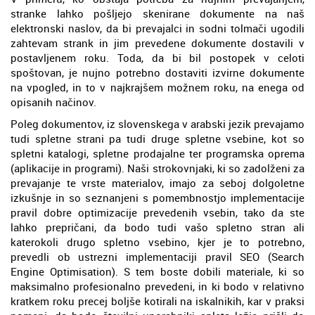
stranke lahko pošljejo skenirane dokumente na naš
elektronski naslov, da bi prevajalci in sodni tolmači ugodili
zahtevam strank in jim prevedene dokumente dostavili v
postavljenem roku. Toda, da bi bil postopek v celoti
spoštovan, je nujno potrebno dostaviti izvirne dokumente
na vpogled, in to v najkrajšem možnem roku, na enega od
opisanih načinov.
Poleg dokumentov, iz slovenskega v arabski jezik prevajamo
tudi spletne strani pa tudi druge spletne vsebine, kot so
spletni katalogi, spletne prodajalne ter programska oprema
(aplikacije in programi). Naši strokovnjaki, ki so zadolženi za
prevajanje te vrste materialov, imajo za seboj dolgoletne
izkušnje in so seznanjeni s pomembnostjo implementacije
pravil dobre optimizacije prevedenih vsebin, tako da ste
lahko prepričani, da bodo tudi vašo spletno stran ali
katerokoli drugo spletno vsebino, kjer je to potrebno,
prevedli ob ustrezni implementaciji pravil SEO (Search
Engine Optimisation). S tem boste dobili materiale, ki so
maksimalno profesionalno prevedeni, in ki bodo v relativno
kratkem roku precej boljše kotirali na iskalnikih, kar v praksi