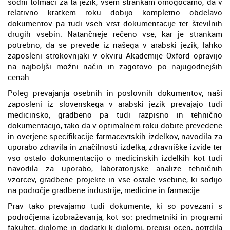
sodni tolmači za ta jezik, vsem strankam omogočamo, da v
relativno kratkem roku dobijo kompletno obdelavo
dokumentov pa tudi vseh vrst dokumentacije ter številnih
drugih vsebin. Natančneje rečeno vse, kar je strankam
potrebno, da se prevede iz našega v arabski jezik, lahko
zaposleni strokovnjaki v okviru Akademije Oxford opravijo
na najboljši možni način in zagotovo po najugodnejših
cenah.
Poleg prevajanja osebnih in poslovnih dokumentov, naši
zaposleni iz slovenskega v arabski jezik prevajajo tudi
medicinsko, gradbeno pa tudi razpisno in tehnično
dokumentacijo, tako da v optimalnem roku dobite prevedene
in overjene specifikacije farmacevtskih izdelkov, navodila za
uporabo zdravila in značilnosti izdelka, zdravniške izvide ter
vso ostalo dokumentacijo o medicinskih izdelkih kot tudi
navodila za uporabo, laboratorijske analize tehničnih
vzorcev, gradbene projekte in vse ostale vsebine, ki sodijo
na področje gradbene industrije, medicine in farmacije.
Prav tako prevajamo tudi dokumente, ki so povezani s
področjema izobraževanja, kot so: predmetniki in programi
fakultet, diplome in dodatki k diplomi, prepisi ocen, potrdila