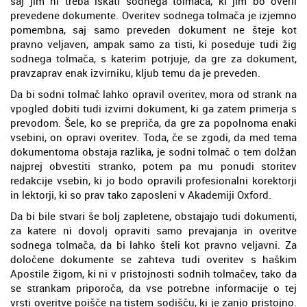
saj jim ni treba iskati sodnega tolmača, ki jim bo overil
prevedene dokumente. Overitev sodnega tolmača je izjemno
pomembna, saj samo preveden dokument ne šteje kot
pravno veljaven, ampak samo za tisti, ki poseduje tudi žig
sodnega tolmača, s katerim potrjuje, da gre za dokument,
pravzaprav enak izvirniku, kljub temu da je preveden.
Da bi sodni tolmač lahko opravil overitev, mora od strank na
vpogled dobiti tudi izvirni dokument, ki ga zatem primerja s
prevodom. Šele, ko se prepriča, da gre za popolnoma enaki
vsebini, on opravi overitev. Toda, če se zgodi, da med tema
dokumentoma obstaja razlika, je sodni tolmač o tem dolžan
najprej obvestiti stranko, potem pa mu ponudi storitev
redakcije vsebin, ki jo bodo opravili profesionalni korektorji
in lektorji, ki so prav tako zaposleni v Akademiji Oxford.
Da bi bile stvari še bolj zapletene, obstajajo tudi dokumenti,
za katere ni dovolj opraviti samo prevajanja in overitve
sodnega tolmača, da bi lahko šteli kot pravno veljavni. Za
določene dokumente se zahteva tudi overitev s haškim
Apostile žigom, ki ni v pristojnosti sodnih tolmačev, tako da
se strankam priporoča, da vse potrebne informacije o tej
vrsti overitve poišče na tistem sodišču, ki je zanjo pristojno.