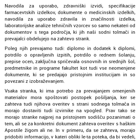
Navodila za uporabo, zdravniški izvidi, specifikacije
farmacevtskih izdelkov, dokumente o medicinskih izdelkih,
navodila za uporabo zdravila in značilnosti izdelka,
laboratorijske analize tehničnih vzorcev so samo nekateri od
dokumentov s tega področja, ki jih naši sodni tolmači in
prevajalci obdelujejo na zahtevo strank.
Poleg njih prevajamo tudi: diplomo in dodatek k diplomi,
potrdilo o opravljenih izpitih, potrdilo o rednem šolanju,
prepise ocen, zaključna spričevala osnovnih in srednjih šol,
predmetnike in programe fakultet kot tudi vse neomenjene
dokumente, ki se predajajo pristojnim institucijam in so
povezani z izobraževanjem.
Vsaka stranka, ki ima potrebo za prevajanjem omenjenih
materialov mora spoštovati postopek pošiljanja, ker se
zahteva tudi njihova overitev s strani sodnega tolmača in
morajo dostaviti tudi izvirnike na vpogled. Prav tako se
morajo stranke najprej na pristojnem sodišču pozanimati o
tem, ali se za konkretni dokument zahteva overitev s haškim
Apostile žigom ali ne. In v primeru, da se zahteva, morajo
pridobiti informacijo, v kateri obliki le-ta poteka, da bi vedeli,