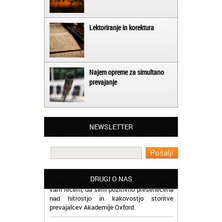
Lektoriranje in korektura
Najem opreme za simultano
prevajanje
Matjaž iz Ajdovščine:
Lahko pohvalim vse zaposlene v Akademiji
Oxford, ker so resnično profesionalni in
prevajalske storitve opravljajo hitro in
učinkoviti.
NEWSLETTER
Martina iz Bleda:
Potrebovala sem prevajanje iz
madžarskega v slovenski jezik in lahko
vam rečem, da sem pozitivno presenečena
DRUGI O NAS
nad hitrostjo in kakovostjo storitve
prevajalcev Akademije Oxford.
Jaka iz Bovca:
Mislim, da je odlično, ker lahko na enem