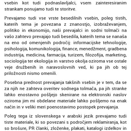
vsebin kot tudi podnaslavljalci, vsem zainteresiranim
strankam ponujamo tudi te storitve.
Prevajamo tudi vse vrste besedilnih vsebin, poleg tistih,
katerih tema je povezana z znanostjo, izobraževanjem,
politiko in ekonomijo, naši prevajalci in sodni tolmači na
vašo zahtevo prevajajo tudi besedila, katerih tema se nanaša
na eno od omenjenih področij: informacijske tehnologije,
psihologija, komunikologija, finance, menedžment, gradbena
industrija, medicina, farmacija, turizem, filozofija, marketing,
sociologija ter ekologija in varstvo okolja oziroma vse ostale
veje družbenih in naravoslovnih ved, ki pa jih ob tej
priložnosti nismo omenili.
Posebna prednost prevajanja takšnih vsebin je v tem, da se
za njih ne zahteva overitev sodnega tolmača, pa jih stranke
lahko enostavno pošljejo skenirane na elektronski naslov
oziroma jim mi obdelane materiale lahko pošljemo na enak
način in v veliki meri poenostavimo postopek prevajanja.
Poleg tega iz slovenskega v arabski jezik prevajamo tudi
tiste materiale, ki so povezani s področjem reklamiranja, kot
so brošure, PR članki, zloženke, plakati, katalogi izdelkov in