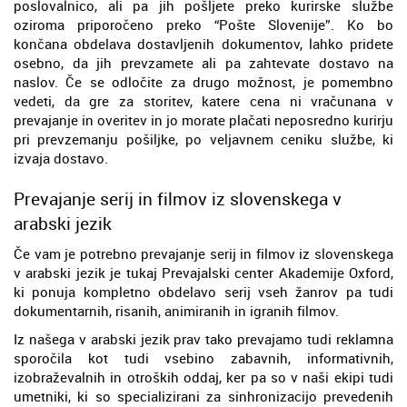
poslovalnico, ali pa jih pošljete preko kurirske službe
oziroma priporočeno preko “Pošte Slovenije”. Ko bo
končana obdelava dostavljenih dokumentov, lahko pridete
osebno, da jih prevzamete ali pa zahtevate dostavo na
naslov. Če se odločite za drugo možnost, je pomembno
vedeti, da gre za storitev, katere cena ni vračunana v
prevajanje in overitev in jo morate plačati neposredno kurirju
pri prevzemanju pošiljke, po veljavnem ceniku službe, ki
izvaja dostavo.
Prevajanje serij in filmov iz slovenskega v
arabski jezik
Če vam je potrebno prevajanje serij in filmov iz slovenskega
v arabski jezik je tukaj Prevajalski center Akademije Oxford,
ki ponuja kompletno obdelavo serij vseh žanrov pa tudi
dokumentarnih, risanih, animiranih in igranih filmov.
Iz našega v arabski jezik prav tako prevajamo tudi reklamna
sporočila kot tudi vsebino zabavnih, informativnih,
izobraževalnih in otroških oddaj, ker pa so v naši ekipi tudi
umetniki, ki so specializirani za sinhronizacijo prevedenih