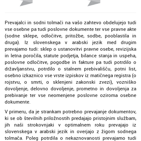
Prevajalci in sodni tolmači na vašo zahtevo obdelujejo tudi
vse osebne pa tudi poslovne dokumente ter vse pravne akte
(sodne sklepe, odločitve, pritožbe, sodbe, pooblastila in
druga). Iz slovenskega v arabski jezik med drugim
prevajamo tudi: sklep o ustanovitvi pravne osebe, revizijska
in letna poročila, statute podjetja, bilance stanja in uspeha,
poslovne odločitve, pogodbe in fakture pa tudi potrdilo o
državljanstvu, potrdilo o stalnem prebivališču, potni list,
osebno izkaznico vse vrste izpiskov iz matičnega registra (o
rojstvu, o smrti, o sklenjeni zakonski zvezi), vozniško
dovoljenje, delovno dovoljenje, prometno in dovoljenja za
prebivanje ter vse neomenjene poslovne oziroma osebne
dokumente.
V primeru, da je strankam potrebno prevajanje dokumentov,
ki se ob številnih priložnostih predajajo pristojnim službam,
jih naši strokovnjaki v optimalnem roku prevajajo iz
slovenskega v arabski jezik in overjajo z žigom sodnega
tolmača. Poleg potrdila o nekaznovanosti prevajamo tudi