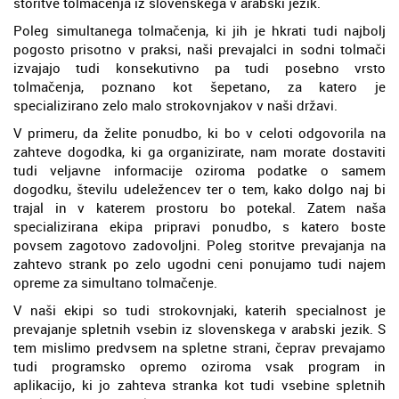
storitve tolmačenja iz slovenskega v arabski jezik.
Poleg simultanega tolmačenja, ki jih je hkrati tudi najbolj
pogosto prisotno v praksi, naši prevajalci in sodni tolmači
izvajajo tudi konsekutivno pa tudi posebno vrsto
tolmačenja, poznano kot šepetano, za katero je
specializirano zelo malo strokovnjakov v naši državi.
V primeru, da želite ponudbo, ki bo v celoti odgovorila na
zahteve dogodka, ki ga organizirate, nam morate dostaviti
tudi veljavne informacije oziroma podatke o samem
dogodku, številu udeležencev ter o tem, kako dolgo naj bi
trajal in v katerem prostoru bo potekal. Zatem naša
specializirana ekipa pripravi ponudbo, s katero boste
povsem zagotovo zadovoljni. Poleg storitve prevajanja na
zahtevo strank po zelo ugodni ceni ponujamo tudi najem
opreme za simultano tolmačenje.
V naši ekipi so tudi strokovnjaki, katerih specialnost je
prevajanje spletnih vsebin iz slovenskega v arabski jezik. S
tem mislimo predvsem na spletne strani, čeprav prevajamo
tudi programsko opremo oziroma vsak program in
aplikacijo, ki jo zahteva stranka kot tudi vsebine spletnih