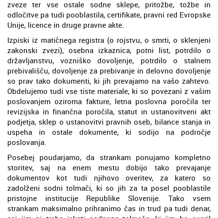
zveze ter vse ostale sodne sklepe, pritožbe, tožbe in
odločitve pa tudi pooblastila, certifikate, pravni red Evropske
Unije, licence in druge pravne akte.
Izpiski iz matičnega registra (o rojstvu, o smrti, o sklenjeni
zakonski zvezi), osebna izkaznica, potni list, potrdilo o
državljanstvu, vozniško dovoljenje, potrdilo o stalnem
prebivališču, dovoljenje za prebivanje in delovno dovoljenje
so prav tako dokumenti, ki jih prevajamo na vašo zahtevo.
Obdelujemo tudi vse tiste materiale, ki so povezani z vašim
poslovanjem oziroma fakture, letna poslovna poročila ter
revizijska in finančna poročila, statut in ustanovitveni akt
podjetja, sklep o ustanovitvi pravnih oseb, bilance stanja in
uspeha in ostale dokumente, ki sodijo na področje
poslovanja.
Posebej poudarjamo, da strankam ponujamo kompletno
storitev, saj na enem mestu dobijo tako prevajanje
dokumentov kot tudi njihovo overitev, za katero so
zadolženi sodni tolmači, ki so jih za ta posel pooblastile
pristojne institucije Republike Slovenije. Tako vsem
strankam maksimalno prihranimo čas in trud pa tudi denar,