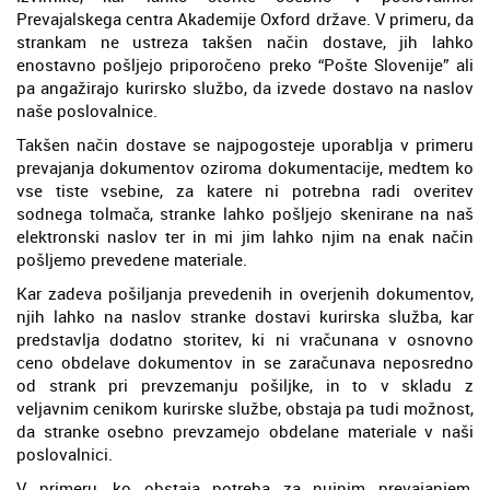
Prevajalskega centra Akademije Oxford države. V primeru, da
strankam ne ustreza takšen način dostave, jih lahko
enostavno pošljejo priporočeno preko “Pošte Slovenije” ali
pa angažirajo kurirsko službo, da izvede dostavo na naslov
naše poslovalnice.
Takšen način dostave se najpogosteje uporablja v primeru
prevajanja dokumentov oziroma dokumentacije, medtem ko
vse tiste vsebine, za katere ni potrebna radi overitev
sodnega tolmača, stranke lahko pošljejo skenirane na naš
elektronski naslov ter in mi jim lahko njim na enak način
pošljemo prevedene materiale.
Kar zadeva pošiljanja prevedenih in overjenih dokumentov,
njih lahko na naslov stranke dostavi kurirska služba, kar
predstavlja dodatno storitev, ki ni vračunana v osnovno
ceno obdelave dokumentov in se zaračunava neposredno
od strank pri prevzemanju pošiljke, in to v skladu z
veljavnim cenikom kurirske službe, obstaja pa tudi možnost,
da stranke osebno prevzamejo obdelane materiale v naši
poslovalnici.
V primeru, ko obstaja potreba za nujnim prevajanjem,