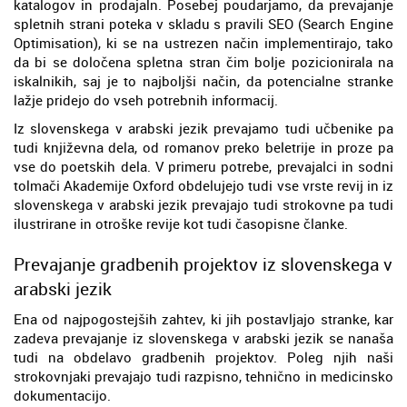
katalogov in prodajaln. Posebej poudarjamo, da prevajanje
spletnih strani poteka v skladu s pravili SEO (Search Engine
Optimisation), ki se na ustrezen način implementirajo, tako
da bi se določena spletna stran čim bolje pozicionirala na
iskalnikih, saj je to najboljši način, da potencialne stranke
lažje pridejo do vseh potrebnih informacij.
Iz slovenskega v arabski jezik prevajamo tudi učbenike pa
tudi književna dela, od romanov preko beletrije in proze pa
vse do poetskih dela. V primeru potrebe, prevajalci in sodni
tolmači Akademije Oxford obdelujejo tudi vse vrste revij in iz
slovenskega v arabski jezik prevajajo tudi strokovne pa tudi
ilustrirane in otroške revije kot tudi časopisne članke.
Prevajanje gradbenih projektov iz slovenskega v
arabski jezik
Ena od najpogostejših zahtev, ki jih postavljajo stranke, kar
zadeva prevajanje iz slovenskega v arabski jezik se nanaša
tudi na obdelavo gradbenih projektov. Poleg njih naši
strokovnjaki prevajajo tudi razpisno, tehnično in medicinsko
dokumentacijo.