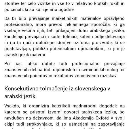
storitev ter celo vizitke in vse to v relativno kratkih rokih in
po cenah, ki so so izjemno ugodne.
Da bi bilo prevajanje marketinških materialov opravljeno
profesionalno, mora prevod reklamnega sporočila, ki ga
vsebuje večina njih, biti prilagojen duhu arabskega jezika,
kar delajo prevajalci in sodni tolmači, katerih polje delovanja
in na ta način določene storitve oziroma proizvode, ki se
predstavljajo, približa potencialnim uporabnikom, ki jim je
arabski jezik materni.
Pri nas lahko dobite tudi profesionalno prevajanje
znanstvenih del pa tudi diplomskih in seminarskih nalog ter
znanstvenih patentov in rezultatov znanstvenih raziskav.
Konsekutivno tolmačenje iz slovenskega v
arabski jezik
Vsakdo, ki organizira katerikoli mednarodni dogodek na
katerem so prisotni izvorni govorci arabskega jezika, bo
navdušen na dejstvaom, da ima Akademija Oxford v svoji
ekipi tudi strokovnjake, ki so usmerjeni na zagotavljanje