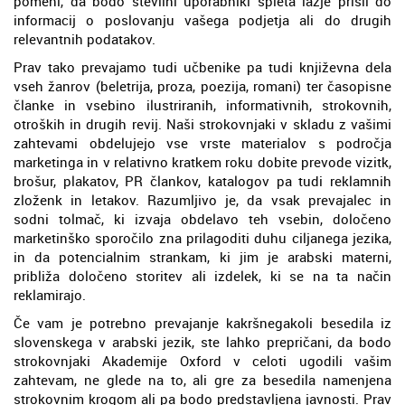
pomeni, da bodo številni uporabniki spleta lažje prišli do
informacij o poslovanju vašega podjetja ali do drugih
relevantnih podatakov.
Prav tako prevajamo tudi učbenike pa tudi književna dela
vseh žanrov (beletrija, proza, poezija, romani) ter časopisne
članke in vsebino ilustriranih, informativnih, strokovnih,
otroških in drugih revij. Naši strokovnjaki v skladu z vašimi
zahtevami obdelujejo vse vrste materialov s področja
marketinga in v relativno kratkem roku dobite prevode vizitk,
brošur, plakatov, PR člankov, katalogov pa tudi reklamnih
zloženk in letakov. Razumljivo je, da vsak prevajalec in
sodni tolmač, ki izvaja obdelavo teh vsebin, določeno
marketinško sporočilo zna prilagoditi duhu ciljanega jezika,
in da potencialnim strankam, ki jim je arabski materni,
približa določeno storitev ali izdelek, ki se na ta način
reklamirajo.
Če vam je potrebno prevajanje kakršnegakoli besedila iz
slovenskega v arabski jezik, ste lahko prepričani, da bodo
strokovnjaki Akademije Oxford v celoti ugodili vašim
zahtevam, ne glede na to, ali gre za besedila namenjena
strokovnim krogom ali pa bodo predstavljena javnosti. Prav