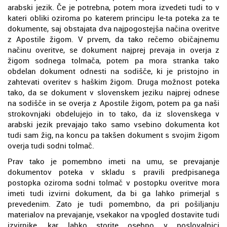
arabski jezik. Če je potrebna, potem mora izvedeti tudi to v
kateri obliki oziroma po katerem principu le-ta poteka za te
dokumente, saj obstajata dva najpogostejša načina overitve
z Apostile žigom. V prvem, da tako rečemo običajnemu
načinu overitve, se dokument najprej prevaja in overja z
žigom sodnega tolmača, potem pa mora stranka tako
obdelan dokument odnesti na sodišče, ki je pristojno in
zahtevati overitev s haškim žigom. Druga možnost poteka
tako, da se dokument v slovenskem jeziku najprej odnese
na sodišče in se overja z Apostile žigom, potem pa ga naši
strokovnjaki obdelujejo in to tako, da iz slovenskega v
arabski jezik prevajajo tako samo vsebino dokumenta kot
tudi sam žig, na koncu pa takšen dokument s svojim žigom
overja tudi sodni tolmač.
Prav tako je pomembno imeti na umu, se prevajanje
dokumentov poteka v skladu s pravili predpisanega
postopka oziroma sodni tolmač v postopku overitve mora
imeti tudi izvirni dokument, da bi ga lahko primerjal s
prevedenim. Zato je tudi pomembno, da pri pošiljanju
materialov na prevajanje, vsekakor na vpogled dostavite tudi
izvirnike, kar lahko storite osebno v poslovalnici