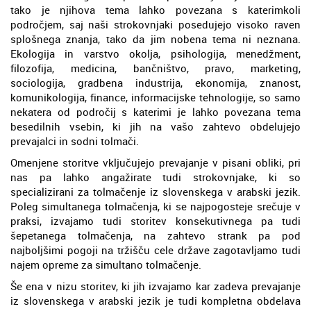
tako je njihova tema lahko povezana s katerimkoli
področjem, saj naši strokovnjaki posedujejo visoko raven
splošnega znanja, tako da jim nobena tema ni neznana.
Ekologija in varstvo okolja, psihologija, menedžment,
filozofija, medicina, bančništvo, pravo, marketing,
sociologija, gradbena industrija, ekonomija, znanost,
komunikologija, finance, informacijske tehnologije, so samo
nekatera od področij s katerimi je lahko povezana tema
besedilnih vsebin, ki jih na vašo zahtevo obdelujejo
prevajalci in sodni tolmači.
Omenjene storitve vključujejo prevajanje v pisani obliki, pri
nas pa lahko angažirate tudi strokovnjake, ki so
specializirani za tolmačenje iz slovenskega v arabski jezik.
Poleg simultanega tolmačenja, ki se najpogosteje srečuje v
praksi, izvajamo tudi storitev konsekutivnega pa tudi
šepetanega tolmačenja, na zahtevo strank pa pod
najboljšimi pogoji na tržišču cele države zagotavljamo tudi
najem opreme za simultano tolmačenje.
Še ena v nizu storitev, ki jih izvajamo kar zadeva prevajanje
iz slovenskega v arabski jezik je tudi kompletna obdelava