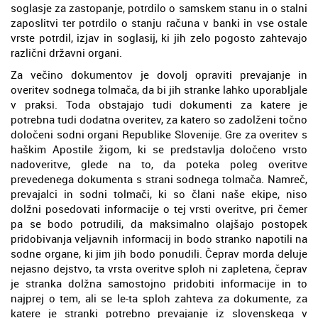
soglasje za zastopanje, potrdilo o samskem stanu in o stalni
zaposlitvi ter potrdilo o stanju računa v banki in vse ostale
vrste potrdil, izjav in soglasij, ki jih zelo pogosto zahtevajo
različni državni organi.
Za večino dokumentov je dovolj opraviti prevajanje in
overitev sodnega tolmača, da bi jih stranke lahko uporabljale
v praksi. Toda obstajajo tudi dokumenti za katere je
potrebna tudi dodatna overitev, za katero so zadolženi točno
določeni sodni organi Republike Slovenije. Gre za overitev s
haškim Apostile žigom, ki se predstavlja določeno vrsto
nadoveritve, glede na to, da poteka poleg overitve
prevedenega dokumenta s strani sodnega tolmača. Namreč,
prevajalci in sodni tolmači, ki so člani naše ekipe, niso
dolžni posedovati informacije o tej vrsti overitve, pri čemer
pa se bodo potrudili, da maksimalno olajšajo postopek
pridobivanja veljavnih informacij in bodo stranko napotili na
sodne organe, ki jim jih bodo ponudili. Čeprav morda deluje
nejasno dejstvo, ta vrsta overitve sploh ni zapletena, čeprav
je stranka dolžna samostojno pridobiti informacije in to
najprej o tem, ali se le-ta sploh zahteva za dokumente, za
katere je stranki potrebno prevajanje iz slovenskega v