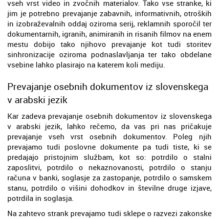
vseh vrst video in zvočnih materialov. Tako vse stranke, ki
jim je potrebno prevajanje zabavnih, informativnih, otroških
in izobraževalnih oddaj oziroma serij, reklamnih sporočil ter
dokumentarnih, igranih, animiranih in risanih filmov na enem
mestu dobijo tako njihovo prevajanje kot tudi storitev
sinhronizacije oziroma podnaslavljanja ter tako obdelane
vsebine lahko plasirajo na katerem koli mediju.
Prevajanje osebnih dokumentov iz slovenskega
v arabski jezik
Kar zadeva prevajanje osebnih dokumentov iz slovenskega
v arabski jezik, lahko rečemo, da vas pri nas pričakuje
prevajanje vseh vrst osebnih dokumentov. Poleg njih
prevajamo tudi poslovne dokumente pa tudi tiste, ki se
predajajo pristojnim službam, kot so: potrdilo o stalni
zaposlitvi, potrdilo o nekaznovanosti, potrdilo o stanju
računa v banki, soglasje za zastopanje, potrdilo o samskem
stanu, potrdilo o višini dohodkov in številne druge izjave,
potrdila in soglasja.
Na zahtevo strank prevajamo tudi sklepe o razvezi zakonske