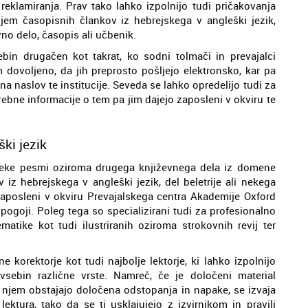
 reklamiranja. Prav tako lahko izpolnijo tudi pričakovanja
em časopisnih člankov iz hebrejskega v angleški jezik,
vno delo, časopis ali učbenik.
in drugačen kot takrat, ko sodni tolmači in prevajalci
 dovoljeno, da jih preprosto pošljejo elektronsko, kar pa
na naslov te institucije. Seveda se lahko opredelijo tudi za
ebne informacije o tem pa jim dajejo zaposleni v okviru te
ški jezik
 neke pesmi oziroma drugega književnega dela iz domene
 iz hebrejskega v angleški jezik, del beletrije ali nekega
zaposleni v okviru Prevajalskega centra Akademije Oxford
ogoji. Poleg tega so specializirani tudi za profesionalno
matike kot tudi ilustriranih oziroma strokovnih revij ter
e korektorje kot tudi najbolje lektorje, ki lahko izpolnijo
 vsebin različne vrste. Namreč, če je določeni material
 v njem obstajajo določena odstopanja in napake, se izvaja
ektura, tako da se ti usklajujejo z izvirnikom in pravili