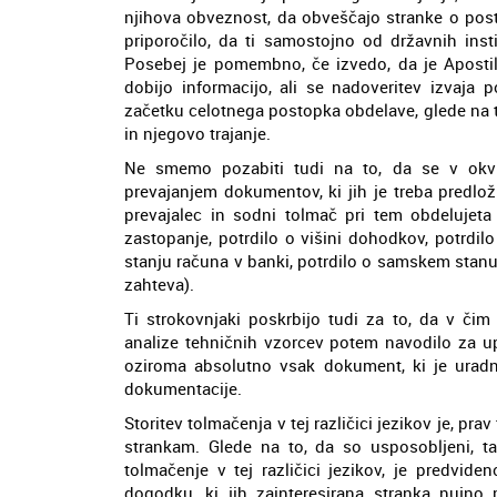
njihova obveznost, da obveščajo stranke o post
priporočilo, da ti samostojno od državnih instit
Posebej je pomembno, če izvedo, da je Apostil
dobijo informacijo, ali se nadoveritev izvaja
začetku celotnega postopka obdelave, glede na t
in njegovo trajanje.
Ne smemo pozabiti tudi na to, da se v okviru
prevajanjem dokumentov, ki jih je treba predloži
prevajalec in sodni tolmač pri tem obdelujeta 
zastopanje, potrdilo o višini dohodkov, potrdilo
stanju računa v banki, potrdilo o samskem stanu i
zahteva).
Ti strokovnjaki poskrbijo tudi za to, da v či
analize tehničnih vzorcev potem navodilo za up
oziroma absolutno vsak dokument, ki je uradno
dokumentacije.
Storitev tolmačenja v tej različici jezikov je, prav
strankam. Glede na to, da so usposobljeni, t
tolmačenje v tej različici jezikov, je predvid
dogodku, ki jih zainteresirana stranka nujno 