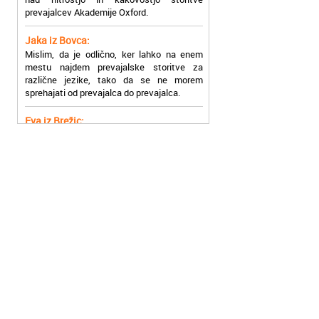
Jaka iz Bovca:
Mislim, da je odlično, ker lahko na enem
mestu najdem prevajalske storitve za
različne jezike, tako da se ne morem
sprehajati od prevajalca do prevajalca.
Eva iz Brežic:
Nujno sem potrebovala prevod v francoski
jezik, na spletu sem našla Oxford, jih
poklicala in v roku nekaj ur sem po
elektronski pošti prejela prevod. Resnično
so izjemni!
Zoran iz Velenja:
Uslužni, hitri in ljubeznivi, za njih imam
samo pohvalne besede!
Anja iz Višnje Gore:
Najboljše prevajalske storitve lahko najdete
prav v Akademiji Oxford! Vsaka čast!
Jure z Vrhnike:
Sodni tolmači iz Akademije Oxford so me