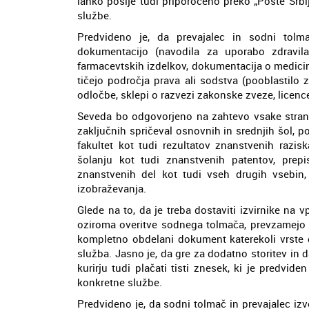
lahko pošlje tudi priporočeno preko „Pošte Srbij
službe.
Predvideno je, da prevajalec in sodni tolma
dokumentacijo (navodila za uporabo zdravila i
farmacevtskih izdelkov, dokumentacija o medicins
tičejo področja prava ali sodstva (pooblastilo 
odločbe, sklepi o razvezi zakonske zveze, licence
Seveda bo odgovorjeno na zahtevo vsake stranke, 
zaključnih spričeval osnovnih in srednjih šol, p
fakultet kot tudi rezultatov znanstvenih razis
šolanju kot tudi znanstvenih patentov, prep
znanstvenih del kot tudi vseh drugih vsebin, 
izobraževanja.
Glede na to, da je treba dostaviti izvirnike na 
oziroma overitve sodnega tolmača, prevzamejo o
kompletno obdelani dokument katerekoli vrste do
služba. Jasno je, da gre za dodatno storitev in
kurirju tudi plačati tisti znesek, ki je predvid
konkretne službe.
Predvideno je, da sodni tolmač in prevajalec i