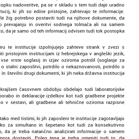
opku nadoveritve, pa se v skladu s tem tudi daje uradno
ucij, ki jih so edine pristojne, zahtevajo te informacije.
le žig potrebno postaviti tudi na njihove dokumente, da
 po prevajanju in overitvi sodnega tolmača ali na samem
o, da je samo od teh informacij odvisen tudi tok postopka
 te institucije izpolnjujejo zahteve strank v zvezi s
ti pristojnim institucijam iz hebrejskega v angleški jezik,
vse vrste soglasij in izjav oziroma potrdil (soglasje za
 o stalni zaposlitvi, potrdilo o nekaznovanosti, potrdilo o
n številni drugi dokumenti, ki jih neka državna institucija
m krajšem časovnem obdobju obdelajo tudi laboratorijske
orabo in deklaracije izdelkov kot tudi gradbene projekte
 v sestavi, ali gradbene ali tehnične oziroma razpisne
 tako med tistimi, ki jih zaposleni te institucije zagotavljajo
ako za simultano in šepetano kot tudi za konsekutivno
eno, da je treba natančno analizirati informacije o samem
mora dostaviti. Poleg tega je treba omeniti tudi to, da