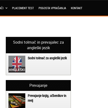
AČI
PLACEMENT TEST
POGOSTA VPRAŠANJA
KONTAKT
Sodni tolmač in prevajalec za
angleški jezik
Sodni tolmač za angleški jezik
Prevajanje
Prevajanje knjig, učbenikov in
revij