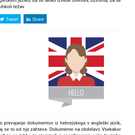
ngleškem jeziku, da se lahko izvede overitev, oziroma, da se
ihkoli težav.
Tweet
Share
no prevajanje dokumentov iz hebrejskega v angleški jezik,
 saj se to od nje zahteva. Dokumente na obdelavo Vsekakor