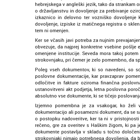
hebrejskega v angleški jezik, tako da strankam o
o državljanstvu in dovoljenje za prebivanje ozi
izkaznico in delovno ter vozniško dovoljenje k
dovoljenje, izpiske iz matičnega registra o skle
tem ni omenjen.
Ker se včasih javi potreba za nujnim prevajan
obvezuje, da najprej konkretne vsebine pošlje e
omenjene institucije. Seveda mora takoj potem
strokovnjaku, pri čemer je zelo pomembno, da sp
Poleg vseh dokumentov, ki so navedeni, so sodn
poslovne dokumentacije, kar pravzaprav pomeni, 
odločitve in fakture oziroma finančna poslovna 
ustanovitveni akt podjetja, letna poslovna poro
absolutno vse dokumente, ki se tičejo poslovanja,
Izjemno pomembna je za vsakogar, ko želi v 
dokumentacijo ali posamezni dokument, da se sa
o postopku nadoveritve, ker ta ni v pristojnosti
rečeno, gre za overitev s Haškim žigom, ki pa j
dokumente postavlja v skladu s točno določenimi
strokovnjaki nimajo potrebnega dovoljenja, da b