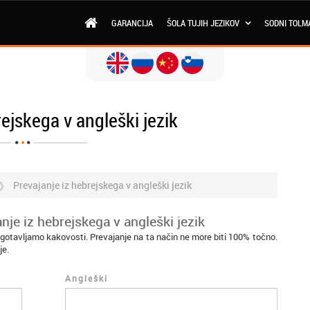
GARANCIJA
ŠOLA TUJIH JEZIKOV
SODNI TOLM
rejskega v angleški jezik
Prevajanje iz hebrejskega v angleški jezik
nje iz hebrejskega v angleški jezik
agotavljamo kakovosti. Prevajanje na ta način ne more biti 100% točno.
je.
Angleški