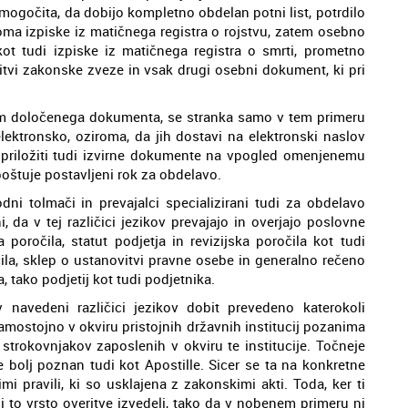
mogočita, da dobijo kompletno obdelan potni list, potrdilo
roma izpiske iz matičnega registra o rojstvu, zatem osebno
ot tudi izpiske iz matičnega registra o smrti, prometno
nitvi zakonske zveze in vsak drugi osebni dokument, ki pri
jem določenega dokumenta, se stranka samo v tem primeru
lektronsko, oziroma, da jih dostavi na elektronski naslov
 priložiti tudi izvirne dokumente na vpogled omenjenemu
oštuje postavljeni rok za obdelavo.
i tolmači in prevajalci specializirani tudi za obdelavo
da v tej različici jezikov prevajajo in overjajo poslovne
poročila, statut podjetja in revizijska poročila kot tudi
čila, sklep o ustanovitvi pravne osebe in generalno rečeno
 tako podjetij kot tudi podjetnika.
navedeni različici jezikov dobit prevedeno katerokoli
mostojno v okviru pristojnih državnih institucij pozanima
 strokovnjakov zaposlenih v okviru te institucije. Točneje
e bolj poznan tudi kot Apostille. Sicer se ta na konkretne
 pravili, ki so usklajena z zakonskimi akti. Toda, ker ti
i to vrsto overitve izvedeli, tako da v nobenem primeru ni