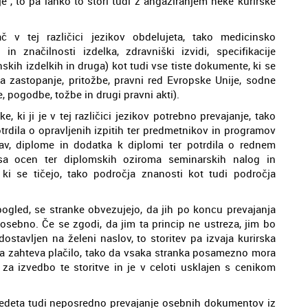
e“, to pa lahko to stori tudi z angažiranjem neke kurirske
č v tej različici jezikov obdelujeta, tako medicinsko
n značilnosti izdelka, zdravniški izvidi, specifikacije
kih izdelkih in druga) kot tudi vse tiste dokumente, ki se
za zastopanje, pritožbe, pravni red Evropske Unije, sodne
, pogodbe, tožbe in drugi pravni akti).
ki ji je v tej različici jezikov potrebno prevajanje, tako
otrdila o opravljenih izpitih ter predmetnikov in programov
kav, diplome in dodatka k diplomi ter potrdila o rednem
isa ocen ter diplomskih oziroma seminarskih nalog in
ki se tičejo, tako področja znanosti kot tudi področja
vpogled, se stranke obvezujejo, da jih po koncu prevajanja
sebno. Če se zgodi, da jim ta princip ne ustreza, jim bo
stavljen na želeni naslov, to storitev pa izvaja kurirska
 da zahteva plačilo, tako da vsaka stranka posamezno mora
en za izvedbo te storitve in je v celoti usklajen s cenikom
zvedeta tudi neposredno prevajanje osebnih dokumentov iz