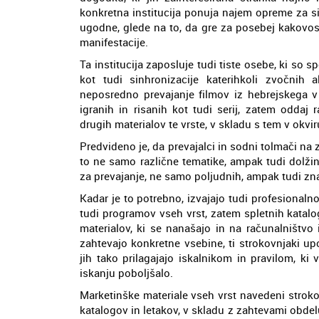
konkretna institucija ponuja najem opreme za si
ugodne, glede na to, da gre za posebej kakovost
manifestacije.
Ta institucija zaposluje tudi tiste osebe, ki so s
kot tudi sinhronizacije katerihkoli zvočnih 
neposredno prevajanje filmov iz hebrejskega v 
igranih in risanih kot tudi serij, zatem oddaj 
drugih materialov te vrste, v skladu s tem v okvi
Predvideno je, da prevajalci in sodni tolmači na 
to ne samo različne tematike, ampak tudi dolžin
za prevajanje, ne samo poljudnih, ampak tudi zn
Kadar je to potrebno, izvajajo tudi profesionalno
tudi programov vseh vrst, zatem spletnih katalo
materialov, ki se nanašajo in na računalništvo 
zahtevajo konkretne vsebine, ti strokovnjaki up
jih tako prilagajajo iskalnikom in pravilom, ki
iskanju poboljšalo.
Marketinške materiale vseh vrst navedeni strokov
katalogov in letakov, v skladu z zahtevami obdel