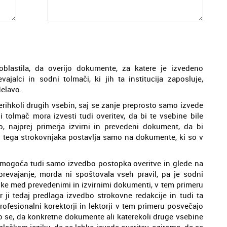
blastila, da overijo dokumente, za katere je izvedeno
vajalci in sodni tolmači, ki jih ta institucija zaposluje,
delavo.
rihkoli drugih vsebin, saj se zanje preprosto samo izvede
 tolmač mora izvesti tudi overitev, da bi te vsebine bile
 najprej primerja izvirni in prevedeni dokument, da bi
ig tega strokovnjaka postavlja samo na dokumente, ki so v
omogoča tudi samo izvedbo postopka overitve in glede na
 prevajanje, morda ni spoštovala vseh pravil, pa je sodni
like med prevedenimi in izvirnimi dokumenti, v tem primeru
 ji tedaj predlaga izvedbo strokovne redakcije in tudi ta
Profesionalni korektorji in lektorji v tem primeru posvečajo
o se, da konkretne dokumente ali katerekoli druge vsebine