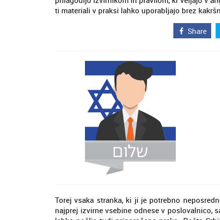
prilagodijo izvirnikom in pravilom, ki veljajo v a
ti materiali v praksi lahko uporabljajo brez kakršn
Share
Torej vsaka stranka, ki ji je potrebno neposred
najprej izvirne vsebine odnese v poslovalnico,