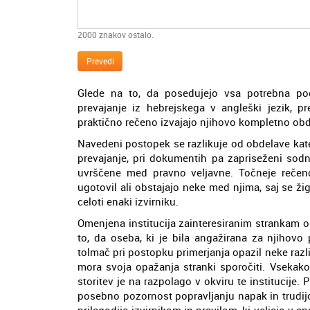
2000
znakov ostalo.
Prevedi
Glede na to, da posedujejo vsa potrebna poo
prevajanje iz hebrejskega v angleški jezik, pre
praktično rečeno izvajajo njihovo kompletno ob
Navedeni postopek se razlikuje od obdelave kate
prevajanje, pri dokumentih pa zapriseženi sodni
uvrščene med pravno veljavne. Točneje rečeno,
ugotovil ali obstajajo neke med njima, saj se ž
celoti enaki izvirniku.
Omenjena institucija zainteresiranim strankam 
to, da oseba, ki je bila angažirana za njihovo
tolmač pri postopku primerjanja opazil neke raz
mora svoja opažanja stranki sporočiti. Vsekakor
storitev je na razpolago v okviru te institucije. 
posebno pozornost popravljanju napak in trudij