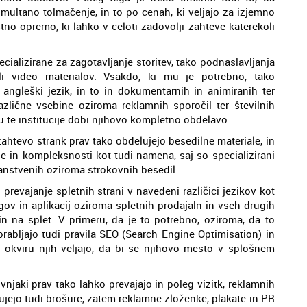
multano tolmačenje, in to po cenah, ki veljajo za izjemno
no opremo, ki lahko v celoti zadovolji zahteve katerekoli
pecializirane za zagotavljanje storitev, tako podnaslavljanja
ali video materialov. Vsakdo, ki mu je potrebno, tako
angleški jezik, in to in dokumentarnih in animiranih ter
različne vsebine oziroma reklamnih sporočil ter številnih
ru te institucije dobi njihovo kompletno obdelavo.
zahtevo strank prav tako obdelujejo besedilne materiale, in
e in kompleksnosti kot tudi namena, saj so specializirani
anstvenih oziroma strokovnih besedil.
 prevajanje spletnih strani v navedeni različici jezikov kot
gov in aplikacij oziroma spletnih prodajaln in vseh drugih
in na splet. V primeru, da je to potrebno, oziroma, da to
orabljajo tudi pravila SEO (Search Engine Optimisation) in
 v okviru njih veljajo, da bi se njihovo mesto v splošnem
njaki prav tako lahko prevajajo in poleg vizitk, reklamnih
ujejo tudi brošure, zatem reklamne zloženke, plakate in PR