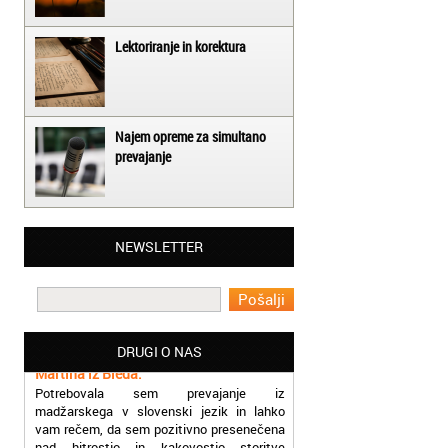
Lektoriranje in korektura
Najem opreme za simultano
prevajanje
Matjaž iz Ajdovščine:
NEWSLETTER
Lahko pohvalim vse zaposlene v Akademiji
Oxford, ker so resnično profesionalni in
prevajalske storitve opravljajo hitro in
učinkoviti.
Martina iz Bleda:
DRUGI O NAS
Potrebovala sem prevajanje iz
madžarskega v slovenski jezik in lahko
vam rečem, da sem pozitivno presenečena
nad hitrostjo in kakovostjo storitve
prevajalcev Akademije Oxford.