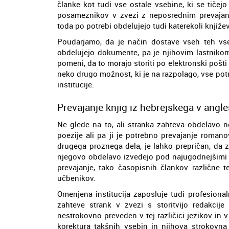
članke kot tudi vse ostale vsebine, ki se tičejo
posameznikov v zvezi z neposrednim prevajanj
toda po potrebi obdelujejo tudi katerekoli knjiže
Poudarjamo, da je način dostave vseh teh vseb
obdelujejo dokumente, pa je njihovim lastnikom
pomeni, da to morajo storiti po elektronski pošti 
neko drugo možnost, ki je na razpolago, vse potr
institucije.
Prevajanje knjig iz hebrejskega v angle
Ne glede na to, ali stranka zahteva obdelavo
poezije ali pa ji je potrebno prevajanje romanov
drugega proznega dela, je lahko prepričan, da 
njegovo obdelavo izvedejo pod najugodnejšimi p
prevajanje, tako časopisnih člankov različne te
učbenikov.
Omenjena institucija zaposluje tudi profesionaln
zahteve strank v zvezi s storitvijo redakcije
nestrokovno preveden v tej različici jezikov in
korektura takšnih vsebin in njihova strokovna l