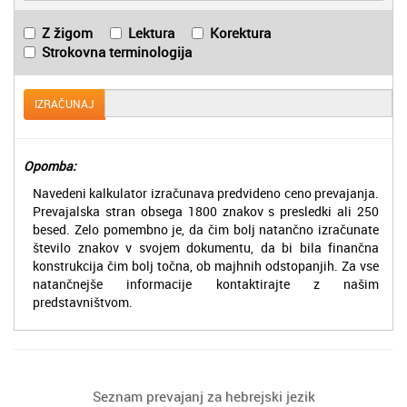
Z žigom
Lektura
Korektura
Strokovna terminologija
IZRAČUNAJ
Opomba:
Navedeni kalkulator izračunava predvideno ceno prevajanja.
Prevajalska stran obsega 1800 znakov s presledki ali 250
besed. Zelo pomembno je, da čim bolj natančno izračunate
število znakov v svojem dokumentu, da bi bila finančna
konstrukcija čim bolj točna, ob majhnih odstopanjih. Za vse
natančnejše informacije kontaktirajte z našim
predstavništvom.
Seznam prevajanj za hebrejski jezik