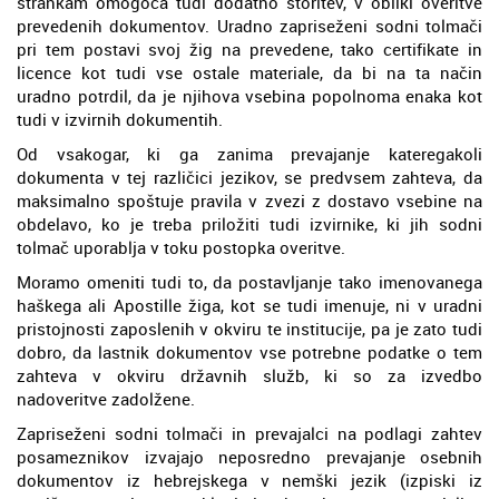
strankam omogoča tudi dodatno storitev, v obliki overitve
prevedenih dokumentov. Uradno zapriseženi sodni tolmači
pri tem postavi svoj žig na prevedene, tako certifikate in
licence kot tudi vse ostale materiale, da bi na ta način
uradno potrdil, da je njihova vsebina popolnoma enaka kot
tudi v izvirnih dokumentih.
Od vsakogar, ki ga zanima prevajanje kateregakoli
dokumenta v tej različici jezikov, se predvsem zahteva, da
maksimalno spoštuje pravila v zvezi z dostavo vsebine na
obdelavo, ko je treba priložiti tudi izvirnike, ki jih sodni
tolmač uporablja v toku postopka overitve.
Moramo omeniti tudi to, da postavljanje tako imenovanega
haškega ali Apostille žiga, kot se tudi imenuje, ni v uradni
pristojnosti zaposlenih v okviru te institucije, pa je zato tudi
dobro, da lastnik dokumentov vse potrebne podatke o tem
zahteva v okviru državnih služb, ki so za izvedbo
nadoveritve zadolžene.
Zapriseženi sodni tolmači in prevajalci na podlagi zahtev
posameznikov izvajajo neposredno prevajanje osebnih
dokumentov iz hebrejskega v nemški jezik (izpiski iz