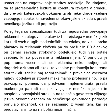
usmerjena na zagotavljanje storitev redakcije. Poudarjamo,
da se profesionalna lektura in korektura izvajata v primeru,
da prevodi kateregakoli dokumenta ali neke druge vsebine
vsebujejo napake, ki navedeni strokovnjaki v skladu s pravili
nemškega jezika tudi popravijo.
Poleg tega so specializirani tudi za neposredno prevajanje
reklamnih katalogov in letakov iz hebrejskega v nemški jezik
kot tudi vseh drugih marketinških materialov, od vizitk preko
plakatov in reklamnih zloženk pa do brošur in PR člankov,
pri čemer seveda strokovno obdelujejo tudi vse ostale
vsebine, ki so povezane z reklamiranjem. V principu je
popolnoma vseeno, ali se reklamira neko podjetje ali
dogodek oziroma ali skozi te vsebine predstavlja konkretna
storitev ali izdelek, saj sodni tolmač in prevajalec vsekakor
njihovi obdelavi pristopata maksimalno profesionalno. To pa
pravzaprav pomeni, da predvsem implementirata pravila
marketinga pa tudi tista, ki veljajo v nemškem jeziku in
nasploh v prevajalski stroki in na ta način govorcem ciljnega
jezika oziroma osebam sa nemškega govornega področja
ponujajo možnost, da se seznanijo z vsem tem, kar se
predstavlja, in to na najboljši možni način.