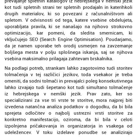
prevajanje spletnih katalogov iz hebrejskega v nemški jezik
kot tudi spletnih strani ter spletnih prodajaln in katerihkoli
drugih materialov, ki so povezani z računalništvom ali
spletom. V odvisnosti od tega, katere vsebine obdelujeta,
uporabljata pravila, ki se nanašajo na njihovo strokovno
optimizacijo, kar pomeni, da sledita smernicam, ki
vključujejo SEO (Search Engine Optimisation). Poudarjamo,
da je namen uporabe teh orodij usmerjen na zavzemanje
boljšega mesta v polju splošnega iskanja, saj se njihova
vsebina maksimalno prilagaja zahtevam brskalnika.
Na podlagi potreb, strankam lahko zagotovimo tudi storitev
tolmačenja v tej različici jezikov, toda vsekakor je treba
omeniti, da sodni tolmači in prevajalci poleg konsekutivnega
lahko izvajajo tudi šepetano kot tudi simultano tolmačenje
iz hebrejskega v nemški jezik. Prav zato, ker so
specializirani za vse tri vrste te storitve, mora najprej biti
izvedena natančna analiza podatkov o dogodku, da bi bila
sprejeta odločitev o najbolj ustrezni vrsti storitve za
konkretno manifestacijo, oziroma, da bi bila v celoti
izpolnjena pričakovanja in organizatorja in vsakega od
udeležencev. V toku izdelave ponudbe se analizirajo