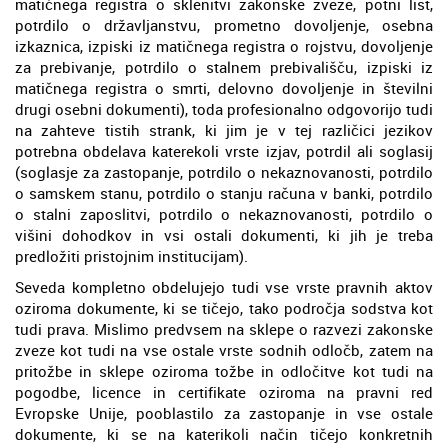
matičnega registra o sklenitvi zakonske zveze, potni list,
potrdilo o državljanstvu, prometno dovoljenje, osebna
izkaznica, izpiski iz matičnega registra o rojstvu, dovoljenje
za prebivanje, potrdilo o stalnem prebivališču, izpiski iz
matičnega registra o smrti, delovno dovoljenje in številni
drugi osebni dokumenti), toda profesionalno odgovorijo tudi
na zahteve tistih strank, ki jim je v tej različici jezikov
potrebna obdelava katerekoli vrste izjav, potrdil ali soglasij
(soglasje za zastopanje, potrdilo o nekaznovanosti, potrdilo
o samskem stanu, potrdilo o stanju računa v banki, potrdilo
o stalni zaposlitvi, potrdilo o nekaznovanosti, potrdilo o
višini dohodkov in vsi ostali dokumenti, ki jih je treba
predložiti pristojnim institucijam).
Seveda kompletno obdelujejo tudi vse vrste pravnih aktov
oziroma dokumente, ki se tičejo, tako področja sodstva kot
tudi prava. Mislimo predvsem na sklepe o razvezi zakonske
zveze kot tudi na vse ostale vrste sodnih odločb, zatem na
pritožbe in sklepe oziroma tožbe in odločitve kot tudi na
pogodbe, licence in certifikate oziroma na pravni red
Evropske Unije, pooblastilo za zastopanje in vse ostale
dokumente, ki se na katerikoli način tičejo konkretnih