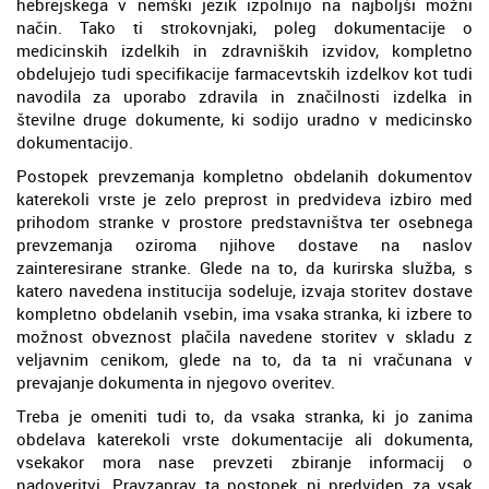
hebrejskega v nemški jezik izpolnijo na najboljši možni
način. Tako ti strokovnjaki, poleg dokumentacije o
medicinskih izdelkih in zdravniških izvidov, kompletno
obdelujejo tudi specifikacije farmacevtskih izdelkov kot tudi
navodila za uporabo zdravila in značilnosti izdelka in
številne druge dokumente, ki sodijo uradno v medicinsko
dokumentacijo.
Postopek prevzemanja kompletno obdelanih dokumentov
katerekoli vrste je zelo preprost in predvideva izbiro med
prihodom stranke v prostore predstavništva ter osebnega
prevzemanja oziroma njihove dostave na naslov
zainteresirane stranke. Glede na to, da kurirska služba, s
katero navedena institucija sodeluje, izvaja storitev dostave
kompletno obdelanih vsebin, ima vsaka stranka, ki izbere to
možnost obveznost plačila navedene storitev v skladu z
veljavnim cenikom, glede na to, da ta ni vračunana v
prevajanje dokumenta in njegovo overitev.
Treba je omeniti tudi to, da vsaka stranka, ki jo zanima
obdelava katerekoli vrste dokumentacije ali dokumenta,
vsekakor mora nase prevzeti zbiranje informacij o
nadoveritvi. Pravzaprav ta postopek ni predviden za vsak