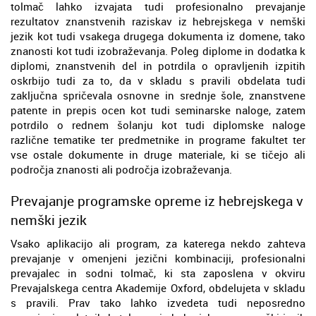
tolmač lahko izvajata tudi profesionalno prevajanje
rezultatov znanstvenih raziskav iz hebrejskega v nemški
jezik kot tudi vsakega drugega dokumenta iz domene, tako
znanosti kot tudi izobraževanja. Poleg diplome in dodatka k
diplomi, znanstvenih del in potrdila o opravljenih izpitih
oskrbijo tudi za to, da v skladu s pravili obdelata tudi
zaključna spričevala osnovne in srednje šole, znanstvene
patente in prepis ocen kot tudi seminarske naloge, zatem
potrdilo o rednem šolanju kot tudi diplomske naloge
različne tematike ter predmetnike in programe fakultet ter
vse ostale dokumente in druge materiale, ki se tičejo ali
področja znanosti ali področja izobraževanja.
Prevajanje programske opreme iz hebrejskega v
nemški jezik
Vsako aplikacijo ali program, za katerega nekdo zahteva
prevajanje v omenjeni jezični kombinaciji, profesionalni
prevajalec in sodni tolmač, ki sta zaposlena v okviru
Prevajalskega centra Akademije Oxford, obdelujeta v skladu
s pravili. Prav tako lahko izvedeta tudi neposredno