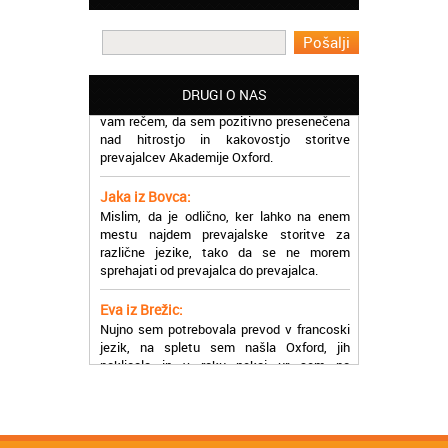
Martina iz Bleda:
Potrebovala sem prevajanje iz
madžarskega v slovenski jezik in lahko
vam rečem, da sem pozitivno presenečena
DRUGI O NAS
nad hitrostjo in kakovostjo storitve
prevajalcev Akademije Oxford.
Jaka iz Bovca:
Mislim, da je odlično, ker lahko na enem
mestu najdem prevajalske storitve za
različne jezike, tako da se ne morem
sprehajati od prevajalca do prevajalca.
Eva iz Brežic:
Nujno sem potrebovala prevod v francoski
jezik, na spletu sem našla Oxford, jih
poklicala in v roku nekaj ur sem po
elektronski pošti prejela prevod. Resnično
so izjemni!
Zoran iz Velenja:
Uslužni, hitri in ljubeznivi, za njih imam
samo pohvalne besede!