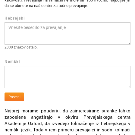
kakovosti. Prevajanje na ta način ne more biti 100% točno. Najboljše je,
da se obrnete na naš center za točno prevajanje.
Hebrejski
2000
znakov ostalo.
Nemški
Prevedi
Najprej moramo poudariti, da zainteresirane stranke lahko
zaposlene angažirajo v okviru Prevajalskega centra
Akademije Oxford, da izvedejo tolmačenje iz hebrejskega v
nemški jezik. Toda v tem primeru prevajalci in sodni tolmači