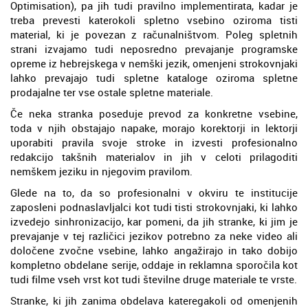
Optimisation), pa jih tudi pravilno implementirata, kadar je
treba prevesti katerokoli spletno vsebino oziroma tisti
material, ki je povezan z računalništvom. Poleg spletnih
strani izvajamo tudi neposredno prevajanje programske
opreme iz hebrejskega v nemški jezik, omenjeni strokovnjaki
lahko prevajajo tudi spletne kataloge oziroma spletne
prodajalne ter vse ostale spletne materiale.
Če neka stranka poseduje prevod za konkretne vsebine,
toda v njih obstajajo napake, morajo korektorji in lektorji
uporabiti pravila svoje stroke in izvesti profesionalno
redakcijo takšnih materialov in jih v celoti prilagoditi
nemškem jeziku in njegovim pravilom.
Glede na to, da so profesionalni v okviru te institucije
zaposleni podnaslavljalci kot tudi tisti strokovnjaki, ki lahko
izvedejo sinhronizacijo, kar pomeni, da jih stranke, ki jim je
prevajanje v tej različici jezikov potrebno za neke video ali
določene zvočne vsebine, lahko angažirajo in tako dobijo
kompletno obdelane serije, oddaje in reklamna sporočila kot
tudi filme vseh vrst kot tudi številne druge materiale te vrste.
Stranke, ki jih zanima obdelava kateregakoli od omenjenih