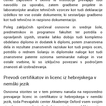
navodilo za uporabo, zatem gradbene projekte in
laboratorijske analize tehničnih vzorcev kot tudi deklaracije
izdelkov ter vse ostale dokumente, ki sestavljajo gradbeno
kot tudi tehnično in razpisno dokumentacijo.
Poleg zaključnih spričeval osnovne in srednje šole,
predmetnikov in programov fakultet ter potrdila o
opravljenih izpitih, stranke lahko dobijo tudi kompletno
obdelano diplomo in dodatek k diplomi, potem znanstvena
dela in rezultate znanstvenih raziskav kot tudi prepis ocen,
potrdilo o rednem šolanju in diplomske naloge kot tudi
znanstvene patente oziroma seminarske naloge in vse
ostale vsebine, ki so izključno povezani s področjem
znanosti ali izobraževanja.
Prevodi certifikatov in licenc iz hebrejskega v
nemški jezik
Osnovna storitev se v tem primeru nanaša na neposredno
prevajanje licenc in certifikatov iz hebrejskega v nemški
jezik, toda Prevajalski center Akademije Oxford vsem svojim