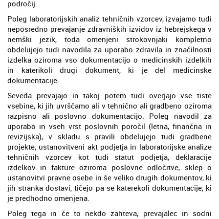
področij.
Poleg laboratorijskih analiz tehničnih vzorcev, izvajamo tudi
neposredno prevajanje zdravniških izvidov iz hebrejskega v
nemški jezik, toda omenjeni strokovnjaki kompletno
obdelujejo tudi navodila za uporabo zdravila in značilnosti
izdelka oziroma vso dokumentacijo o medicinskih izdelkih
in katerikoli drugi dokument, ki je del medicinske
dokumentacije.
Seveda prevajajo in takoj potem tudi overjajo vse tiste
vsebine, ki jih uvrščamo ali v tehnično ali gradbeno oziroma
razpisno ali poslovno dokumentacijo. Poleg navodil za
uporabo in vseh vrst poslovnih poročil (letna, finančna in
revizijska), v skladu s pravili obdelujejo tudi gradbene
projekte, ustanovitveni akt podjetja in laboratorijske analize
tehničnih vzorcev kot tudi statut podjetja, deklaracije
izdelkov in fakture oziroma poslovne odločitve, sklep o
ustanovitvi pravne osebe in še veliko drugih dokumentov, ki
jih stranka dostavi, tičejo pa se katerekoli dokumentacije, ki
je predhodno omenjena.
Poleg tega in če to nekdo zahteva, prevajalec in sodni