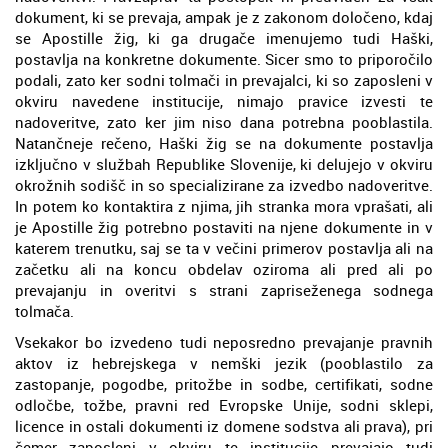
dokument, ki se prevaja, ampak je z zakonom določeno, kdaj
se Apostille žig, ki ga drugače imenujemo tudi Haški,
postavlja na konkretne dokumente. Sicer smo to priporočilo
podali, zato ker sodni tolmači in prevajalci, ki so zaposleni v
okviru navedene institucije, nimajo pravice izvesti te
nadoveritve, zato ker jim niso dana potrebna pooblastila.
Natančneje rečeno, Haški žig se na dokumente postavlja
izključno v službah Republike Slovenije, ki delujejo v okviru
okrožnih sodišč in so specializirane za izvedbo nadoveritve.
In potem ko kontaktira z njima, jih stranka mora vprašati, ali
je Apostille žig potrebno postaviti na njene dokumente in v
katerem trenutku, saj se ta v večini primerov postavlja ali na
začetku ali na koncu obdelav oziroma ali pred ali po
prevajanju in overitvi s strani zapriseženega sodnega
tolmača.
Vsekakor bo izvedeno tudi neposredno prevajanje pravnih
aktov iz hebrejskega v nemški jezik (pooblastilo za
zastopanje, pogodbe, pritožbe in sodbe, certifikati, sodne
odločbe, tožbe, pravni red Evropske Unije, sodni sklepi,
licence in ostali dokumenti iz domene sodstva ali prava), pri
čemer zaposleni v okviru te institucije prevajajo tudi