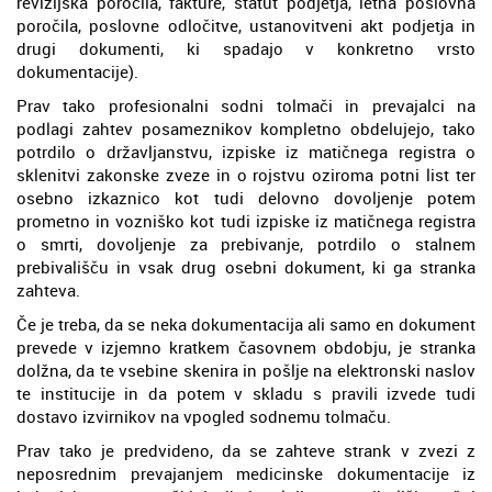
revizijska poročila, fakture, statut podjetja, letna poslovna
poročila, poslovne odločitve, ustanovitveni akt podjetja in
drugi dokumenti, ki spadajo v konkretno vrsto
dokumentacije).
Prav tako profesionalni sodni tolmači in prevajalci na
podlagi zahtev posameznikov kompletno obdelujejo, tako
potrdilo o državljanstvu, izpiske iz matičnega registra o
sklenitvi zakonske zveze in o rojstvu oziroma potni list ter
osebno izkaznico kot tudi delovno dovoljenje potem
prometno in vozniško kot tudi izpiske iz matičnega registra
o smrti, dovoljenje za prebivanje, potrdilo o stalnem
prebivališču in vsak drug osebni dokument, ki ga stranka
zahteva.
Če je treba, da se neka dokumentacija ali samo en dokument
prevede v izjemno kratkem časovnem obdobju, je stranka
dolžna, da te vsebine skenira in pošlje na elektronski naslov
te institucije in da potem v skladu s pravili izvede tudi
dostavo izvirnikov na vpogled sodnemu tolmaču.
Prav tako je predvideno, da se zahteve strank v zvezi z
neposrednim prevajanjem medicinske dokumentacije iz