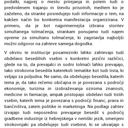
podatki, najprej o mestu prirejanja in potem tudi o
predvidenem trajanju in številu prisotnih, medtem ko je
zaželeno, da stranke posredujejo tudi informacije o tem, na
kakšen način bo konkretna manifestacija organizirana. V
primeru, da je kot najprimernejša izbrana storitev
simultanega tolmačenja, strankam ponujamo tudi najem
opreme za simultano tolmačenje, ki zagotavlja najboljši
možni odgovor na zahteve samega dogodka.
V okviru te institucije posamezniki lahko zahtevajo tudi
obdelavo besedilnih vsebin v konkretni jezični različici,
glede na to, da prevajalci in sodni tolmači lahko prevajajo,
tako strokovna besedila katerekoli tematike kot tudi tista, ki
veljajo za poljudna. Ne samo, da obdelujejo besedila, katerih
tema je, da tako rečemo običajna in je povezana s področji
ekonomije, turizma in izobraževanja oziroma znanosti,
medicine in farmacije, ampak pristopajo obdelavi tudi tistih
vsebin, katerih tema je povezana s področji financ, prava in
bančništva, zatem politike in marketinga. Na podlagi zahtev
izvajajo tudi neposredno prevajanje besedil s področij
gradbene industrije iz hebrejskega v nemški jezik, omenjeni
strokovnjaki pa obdelujejo tudi vsebine, ki se ukvarjajo s