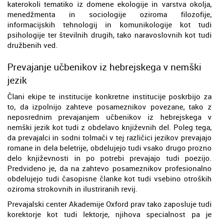
katerokoli tematiko iz domene ekologije in varstva okolja,
menedžmenta in sociologije oziroma filozofije,
informacijskih tehnologij in komunikologije kot tudi
psihologije ter številnih drugih, tako naravoslovnih kot tudi
družbenih ved.
Prevajanje učbenikov iz hebrejskega v nemški
jezik
Člani ekipe te institucije konkretne institucije poskrbijo za
to, da izpolnijo zahteve posameznikov povezane, tako z
neposrednim prevajanjem učbenikov iz hebrejskega v
nemški jezik kot tudi z obdelavo književnih del. Poleg tega,
da prevajalci in sodni tolmači v tej različici jezikov prevajajo
romane in dela beletrije, obdelujejo tudi vsako drugo prozno
delo književnosti in po potrebi prevajajo tudi poezijo.
Predvideno je, da na zahtevo posameznikov profesionalno
obdelujejo tudi časopisne članke kot tudi vsebino otroških
oziroma strokovnih in ilustriranih revij.
Prevajalski center Akademije Oxford prav tako zaposluje tudi
korektorje kot tudi lektorje, njihova specialnost pa je