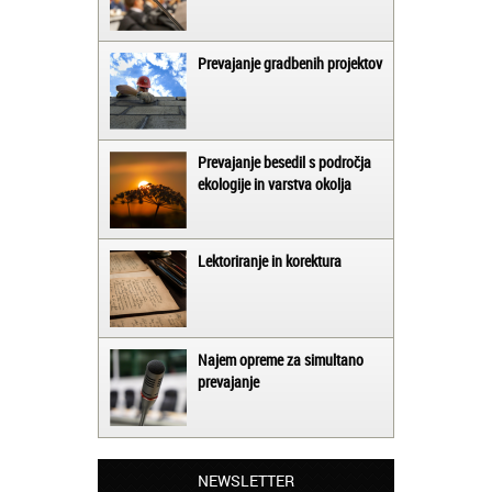
Prevajanje gradbenih projektov
Prevajanje besedil s področja
ekologije in varstva okolja
Lektoriranje in korektura
Najem opreme za simultano
prevajanje
Matjaž iz Ajdovščine:
Lahko pohvalim vse zaposlene v Akademiji
Oxford, ker so resnično profesionalni in
prevajalske storitve opravljajo hitro in
NEWSLETTER
učinkoviti.