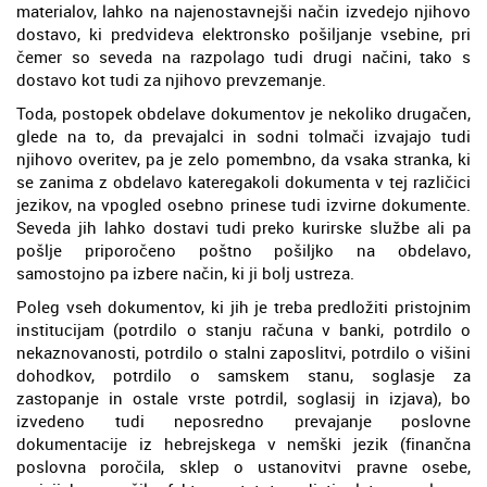
materialov, lahko na najenostavnejši način izvedejo njihovo
dostavo, ki predvideva elektronsko pošiljanje vsebine, pri
čemer so seveda na razpolago tudi drugi načini, tako s
dostavo kot tudi za njihovo prevzemanje.
Toda, postopek obdelave dokumentov je nekoliko drugačen,
glede na to, da prevajalci in sodni tolmači izvajajo tudi
njihovo overitev, pa je zelo pomembno, da vsaka stranka, ki
se zanima z obdelavo kateregakoli dokumenta v tej različici
jezikov, na vpogled osebno prinese tudi izvirne dokumente.
Seveda jih lahko dostavi tudi preko kurirske službe ali pa
pošlje priporočeno poštno pošiljko na obdelavo,
samostojno pa izbere način, ki ji bolj ustreza.
Poleg vseh dokumentov, ki jih je treba predložiti pristojnim
institucijam (potrdilo o stanju računa v banki, potrdilo o
nekaznovanosti, potrdilo o stalni zaposlitvi, potrdilo o višini
dohodkov, potrdilo o samskem stanu, soglasje za
zastopanje in ostale vrste potrdil, soglasij in izjava), bo
izvedeno tudi neposredno prevajanje poslovne
dokumentacije iz hebrejskega v nemški jezik (finančna
poslovna poročila, sklep o ustanovitvi pravne osebe,