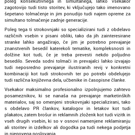
poleg konsekutivnega in simultanega, lahko vsekakor
zagotovijo tudi tisto storitev, ki vključujejo tako imenovano
šepetano tolmačenje in jim ponudijo tudi najem opreme za
simultano tolmačenje zadnje generacije.
Poleg tega ti strokovnjaki so specializirani tudi z obdelavo
različnih vsebin v pisani obliki, tako da jih zainteresirane
stranke lahko angažirajo, če jim je potrebno prevajanje
znanstvenih besedil katerekoli tematike, kompleksnosti in
dolžine kot tudi, če je treba prevesti nekdo poljudno
besedilo. Seveda sodni tolmači in prevajalci lahko izvajajo
tudi neposredno prevajanje ilustriranih revij v konkretni
kombinaciji kot tudi strokovnih ter po potrebi obdelujejo
tudi različna književna dela, učbenike in časopisne članke.
Vsekakor maksimalno profesionalno izpolnjujemo zahtevo
posameznikov, ki se nanaša na prevajanje marketinških
materialov, saj so omenjeni strokovnjaki specializirani, tako
s obdelavo PR člankov, katalogov in letakov kot tudi
plakatov, zatem brošur in reklamnih zloženk kot tudi vizitk in
vseh drugih vsebin, ki so v osnovi namenjene reklamiranju
ali storitev in izdelkov ali dogodka pa tudi nekega podjetja
in njegovega poslovanja.