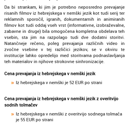
Da bi strankam, ki jim je potrebno neposredno prevajanje
risanih filmov iz hebrejskega v nemški jezik kot tudi serij ter
reklamnih sporočil, igranih, dokumentarnih in animiranih
filmov kot tudi oddaj vseh vrst (informativne, izobraževalne,
zabavne in druge) bila omogočena kompletna obdelava teh
vsebin, sta jim na razpolago tudi dve dodatni storitvi.
Natančneje rečeno, poleg prevajanja različnih video in
zvočne vsebine v tej različici jezikov, se v okviru te
institucije lahko opredelijo med storitvama podnaslavljanja
teh materialov in njihove strokovne sinhronizacije.
Cena prevajanja iz hebrejskega v nemški jezik
Iz hebrejskega v nemški je 52 EUR po strani
Cena prevajanja iz hebrejskega v nemški jezik z overitvijo
sodnih tolmačev
Iz hebrejskega v nemški z overitvijo sodnega tolmača
je 55 EUR po strani