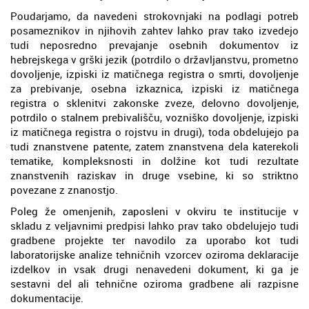
Poudarjamo, da navedeni strokovnjaki na podlagi potreb
posameznikov in njihovih zahtev lahko prav tako izvedejo
tudi neposredno prevajanje osebnih dokumentov iz
hebrejskega v grški jezik (potrdilo o državljanstvu, prometno
dovoljenje, izpiski iz matičnega registra o smrti, dovoljenje
za prebivanje, osebna izkaznica, izpiski iz matičnega
registra o sklenitvi zakonske zveze, delovno dovoljenje,
potrdilo o stalnem prebivališču, vozniško dovoljenje, izpiski
iz matičnega registra o rojstvu in drugi), toda obdelujejo pa
tudi znanstvene patente, zatem znanstvena dela katerekoli
tematike, kompleksnosti in dolžine kot tudi rezultate
znanstvenih raziskav in druge vsebine, ki so striktno
povezane z znanostjo.
Poleg že omenjenih, zaposleni v okviru te institucije v
skladu z veljavnimi predpisi lahko prav tako obdelujejo tudi
gradbene projekte ter navodilo za uporabo kot tudi
laboratorijske analize tehničnih vzorcev oziroma deklaracije
izdelkov in vsak drugi nenavedeni dokument, ki ga je
sestavni del ali tehnične oziroma gradbene ali razpisne
dokumentacije.