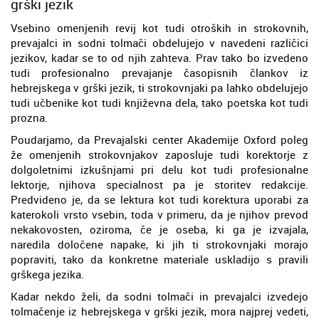
grški jezik
Vsebino omenjenih revij kot tudi otroških in strokovnih,
prevajalci in sodni tolmači obdelujejo v navedeni različici
jezikov, kadar se to od njih zahteva. Prav tako bo izvedeno
tudi profesionalno prevajanje časopisnih člankov iz
hebrejskega v grški jezik, ti strokovnjaki pa lahko obdelujejo
tudi učbenike kot tudi književna dela, tako poetska kot tudi
prozna.
Poudarjamo, da Prevajalski center Akademije Oxford poleg
že omenjenih strokovnjakov zaposluje tudi korektorje z
dolgoletnimi izkušnjami pri delu kot tudi profesionalne
lektorje, njihova specialnost pa je storitev redakcije.
Predvideno je, da se lektura kot tudi korektura uporabi za
katerokoli vrsto vsebin, toda v primeru, da je njihov prevod
nekakovosten, oziroma, če je oseba, ki ga je izvajala,
naredila določene napake, ki jih ti strokovnjaki morajo
popraviti, tako da konkretne materiale uskladijo s pravili
grškega jezika.
Kadar nekdo želi, da sodni tolmači in prevajalci izvedejo
tolmačenje iz hebrejskega v grški jezik, mora najprej vedeti,