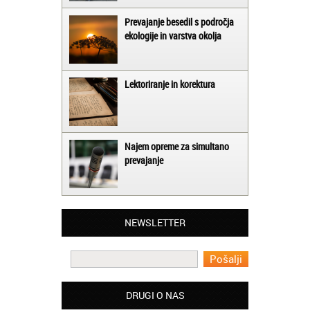
Prevajanje besedil s področja
ekologije in varstva okolja
Lektoriranje in korektura
Najem opreme za simultano
prevajanje
Matjaž iz Ajdovščine:
Lahko pohvalim vse zaposlene v Akademiji
Oxford, ker so resnično profesionalni in
prevajalske storitve opravljajo hitro in
NEWSLETTER
učinkoviti.
Martina iz Bleda:
Potrebovala sem prevajanje iz
madžarskega v slovenski jezik in lahko
vam rečem, da sem pozitivno presenečena
DRUGI O NAS
nad hitrostjo in kakovostjo storitve