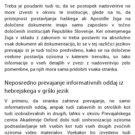
Treba je poudariti tudi to, da se postopek nadoveritve ne
more izvesti v okviru te institucije, glede na to, da
pristojnost postavljanja haškega ali Apostille žiga na
določene dokumente imajo samo zaposleni v točno
določenih institucijah Republike Slovenije. Ker omenjenega
žiga v skladu z zakonom ni treba postaviti na absolutno
vsak dokument ali dokumentacijo, ki se v tej različici jezikov
prevajajo in je tudi točno predvideno, kako se na določene
vsebine postavlja oziroma v katerem trenutku, so tako
informacije o vseh detajlih v zvezi z nadoveritvijo zelo
pomembne, pa njih mora sama pridobiti vsaka stranka.
Neposredno prevajanje informativnih oddaj iz
hebrejskega v grški jezik
V primeru, da stranka zahteva prevajanje, ne samo
informativnih oddaj, ampak tudi zabavnih in otroških kot
tudi izobraževalnih in drugih, lahko v okviru Prevajalskega
centra Akademije Oxford dobi tudi sinhronizacijo oziroma
podnaslavljanje teh vsebin kot tudi vseh drugih zvočnih
oziroma video materialov. Vsekakor bo izvedeno tudi