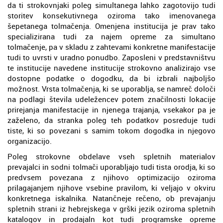
da ti strokovnjaki poleg simultanega lahko zagotovijo tudi
storitev konsekutivnega oziroma tako imenovanega
šepetanega tolmačenja. Omenjena institucija je prav tako
specializirana tudi za najem opreme za simultano
tolmačenje, pa v skladu z zahtevami konkretne manifestacije
tudi to uvrsti v uradno ponudbo. Zaposleni v predstavništvu
te institucije navedene institucije strokovno analizirajo vse
dostopne podatke o dogodku, da bi izbrali najboljšo
možnost. Vrsta tolmačenja, ki se uporablja, se namreč določi
na podlagi števila udeležencev potem značilnosti lokacije
prirejanja manifestacije in njenega trajanja, vsekakor pa je
zaželeno, da stranka poleg teh podatkov posreduje tudi
tiste, ki so povezani s samim tokom dogodka in njegovo
organizacijo.
Poleg strokovne obdelave vseh spletnih materialov
prevajalci in sodni tolmači uporabljajo tudi tista orodja, ki so
predvsem povezana z njihovo optimizacijo oziroma
prilagajanjem njihove vsebine pravilom, ki veljajo v okviru
konkretnega iskalnika. Natančneje rečeno, ob prevajanju
spletnih strani iz hebrejskega v grški jezik oziroma spletnih
katalogov in prodajaln kot tudi programske opreme