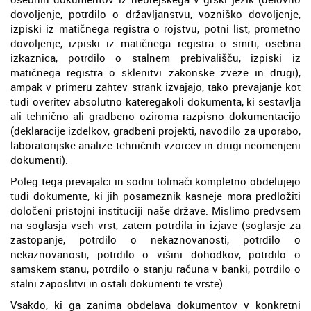
dovoljenje, potrdilo o državljanstvu, vozniško dovoljenje,
izpiski iz matičnega registra o rojstvu, potni list, prometno
dovoljenje, izpiski iz matičnega registra o smrti, osebna
izkaznica, potrdilo o stalnem prebivališču, izpiski iz
matičnega registra o sklenitvi zakonske zveze in drugi),
ampak v primeru zahtev strank izvajajo, tako prevajanje kot
tudi overitev absolutno kateregakoli dokumenta, ki sestavlja
ali tehnično ali gradbeno oziroma razpisno dokumentacijo
(deklaracije izdelkov, gradbeni projekti, navodilo za uporabo,
laboratorijske analize tehničnih vzorcev in drugi neomenjeni
dokumenti).
Poleg tega prevajalci in sodni tolmači kompletno obdelujejo
tudi dokumente, ki jih posameznik kasneje mora predložiti
določeni pristojni instituciji naše države. Mislimo predvsem
na soglasja vseh vrst, zatem potrdila in izjave (soglasje za
zastopanje, potrdilo o nekaznovanosti, potrdilo o
nekaznovanosti, potrdilo o višini dohodkov, potrdilo o
samskem stanu, potrdilo o stanju računa v banki, potrdilo o
stalni zaposlitvi in ostali dokumenti te vrste).
Vsakdo, ki ga zanima obdelava dokumentov v konkretni