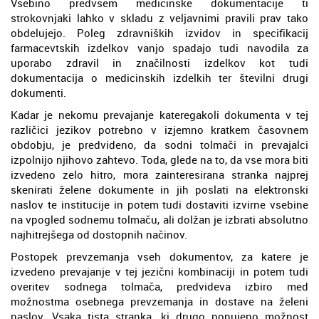
Vsebino predvsem medicinske dokumentacije ti
strokovnjaki lahko v skladu z veljavnimi pravili prav tako
obdelujejo. Poleg zdravniških izvidov in specifikacij
farmacevtskih izdelkov vanjo spadajo tudi navodila za
uporabo zdravil in značilnosti izdelkov kot tudi
dokumentacija o medicinskih izdelkih ter številni drugi
dokumenti.
Kadar je nekomu prevajanje kateregakoli dokumenta v tej
različici jezikov potrebno v izjemno kratkem časovnem
obdobju, je predvideno, da sodni tolmači in prevajalci
izpolnijo njihovo zahtevo. Toda, glede na to, da vse mora biti
izvedeno zelo hitro, mora zainteresirana stranka najprej
skenirati želene dokumente in jih poslati na elektronski
naslov te institucije in potem tudi dostaviti izvirne vsebine
na vpogled sodnemu tolmaču, ali dolžan je izbrati absolutno
najhitrejšega od dostopnih načinov.
Postopek prevzemanja vseh dokumentov, za katere je
izvedeno prevajanje v tej jezični kombinaciji in potem tudi
overitev sodnega tolmača, predvideva izbiro med
možnostma osebnega prevzemanja in dostave na želeni
naslov. Vsaka tista stranka, ki drugo ponujeno možnost