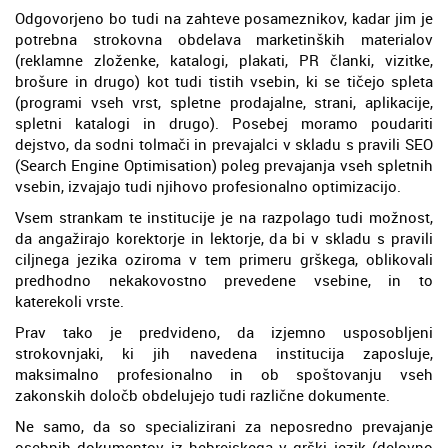
Odgovorjeno bo tudi na zahteve posameznikov, kadar jim je
potrebna strokovna obdelava marketinških materialov
(reklamne zloženke, katalogi, plakati, PR članki, vizitke,
brošure in drugo) kot tudi tistih vsebin, ki se tičejo spleta
(programi vseh vrst, spletne prodajalne, strani, aplikacije,
spletni katalogi in drugo). Posebej moramo poudariti
dejstvo, da sodni tolmači in prevajalci v skladu s pravili SEO
(Search Engine Optimisation) poleg prevajanja vseh spletnih
vsebin, izvajajo tudi njihovo profesionalno optimizacijo.
Vsem strankam te institucije je na razpolago tudi možnost,
da angažirajo korektorje in lektorje, da bi v skladu s pravili
ciljnega jezika oziroma v tem primeru grškega, oblikovali
predhodno nekakovostno prevedene vsebine, in to
katerekoli vrste.
Prav tako je predvideno, da izjemno usposobljeni
strokovnjaki, ki jih navedena institucija zaposluje,
maksimalno profesionalno in ob spoštovanju vseh
zakonskih določb obdelujejo tudi različne dokumente.
Ne samo, da so specializirani za neposredno prevajanje
osebnih dokumentov iz hebrejskega v grški jezik (delovno