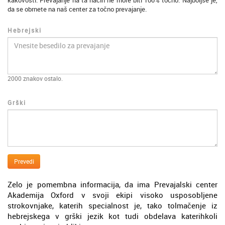
kakovosti. Prevajanje na ta način ne more biti 100% točno. Najboljše je,
da se obrnete na naš center za točno prevajanje.
Hebrejski
2000
znakov ostalo.
Grški
Prevedi
Zelo je pomembna informacija, da ima Prevajalski center
Akademija Oxford v svoji ekipi visoko usposobljene
strokovnjake, katerih specialnost je, tako tolmačenje iz
hebrejskega v grški jezik kot tudi obdelava katerihkoli