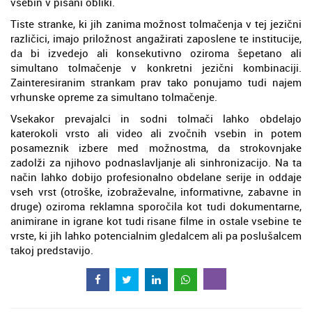
vsebin v pisani obliki.
Tiste stranke, ki jih zanima možnost tolmačenja v tej jezični
različici, imajo priložnost angažirati zaposlene te institucije,
da bi izvedejo ali konsekutivno oziroma šepetano ali
simultano tolmačenje v konkretni jezični kombinaciji.
Zainteresiranim strankam prav tako ponujamo tudi najem
vrhunske opreme za simultano tolmačenje.
Vsekakor prevajalci in sodni tolmači lahko obdelajo
katerokoli vrsto ali video ali zvočnih vsebin in potem
posameznik izbere med možnostma, da strokovnjake
zadolži za njihovo podnaslavljanje ali sinhronizacijo. Na ta
način lahko dobijo profesionalno obdelane serije in oddaje
vseh vrst (otroške, izobraževalne, informativne, zabavne in
druge) oziroma reklamna sporočila kot tudi dokumentarne,
animirane in igrane kot tudi risane filme in ostale vsebine te
vrste, ki jih lahko potencialnim gledalcem ali pa poslušalcem
takoj predstavijo.