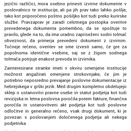
jezični različici, mora osebno prinesti izvirne dokumente v
poslovalnico te institucije, ali pa jih prav tako lahko pošlje,
tako kot priporočeno poštno pošiljko kot tudi preko kurirske
službe. Pravzaprav je zaradi celotnega postopka overitve
prevedenega dokumenta pomembno, da se spoštuje to
pravilo, glede na to, da ima uradno zapriseženi sodni tolmač
obveznost, da primerja prevedeni dokument z izvirnim.
Točneje rečeno, overitev se sme izvesti samo, če gre za
popolnoma identične vsebine, saj se z žigom sodnega
tolmača potrjuje enakost prevoda in izvirnika.
Zainteresirane stranke imeti v okviru omenjene institucije
možnost angažirati omenjene strokovnjake, če jim je
potrebno neposredno prevajanje poslovne dokumentacije iz
hebrejskega v grški jezik. Med drugim kompletno obdelujejo
sklep o ustanovitvi pravne osebe in statut podjetja kot tudi
revizijska in letna poslovna poročila potem fakture, finančna
poročila in ustanovitveni akt podjetja kot tudi poslovne
odločitve in generalno rečeno, vsak drugi dokument, ki je
povezan s poslovanjem določenega podjetja ali nekega
podjetnika.