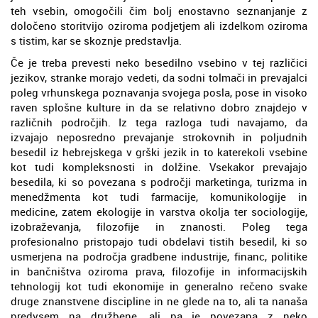
teh vsebin, omogočili čim bolj enostavno seznanjanje z
določeno storitvijo oziroma podjetjem ali izdelkom oziroma
s tistim, kar se skoznje predstavlja.
Če je treba prevesti neko besedilno vsebino v tej različici
jezikov, stranke morajo vedeti, da sodni tolmači in prevajalci
poleg vrhunskega poznavanja svojega posla, pose in visoko
raven splošne kulture in da se relativno dobro znajdejo v
različnih področjih. Iz tega razloga tudi navajamo, da
izvajajo neposredno prevajanje strokovnih in poljudnih
besedil iz hebrejskega v grški jezik in to katerekoli vsebine
kot tudi kompleksnosti in dolžine. Vsekakor prevajajo
besedila, ki so povezana s področji marketinga, turizma in
menedžmenta kot tudi farmacije, komunikologije in
medicine, zatem ekologije in varstva okolja ter sociologije,
izobraževanja, filozofije in znanosti. Poleg tega
profesionalno pristopajo tudi obdelavi tistih besedil, ki so
usmerjena na področja gradbene industrije, financ, politike
in bančništva oziroma prava, filozofije in informacijskih
tehnologij kot tudi ekonomije in generalno rečeno svake
druge znanstvene discipline in ne glede na to, ali ta nanaša
predvsem na družbene, ali pa je povezana z neko