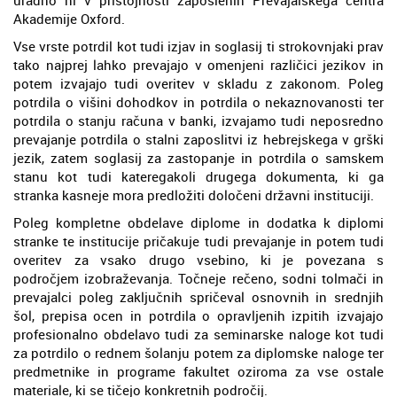
Akademije Oxford.
Vse vrste potrdil kot tudi izjav in soglasij ti strokovnjaki prav
tako najprej lahko prevajajo v omenjeni različici jezikov in
potem izvajajo tudi overitev v skladu z zakonom. Poleg
potrdila o višini dohodkov in potrdila o nekaznovanosti ter
potrdila o stanju računa v banki, izvajamo tudi neposredno
prevajanje potrdila o stalni zaposlitvi iz hebrejskega v grški
jezik, zatem soglasij za zastopanje in potrdila o samskem
stanu kot tudi kateregakoli drugega dokumenta, ki ga
stranka kasneje mora predložiti določeni državni instituciji.
Poleg kompletne obdelave diplome in dodatka k diplomi
stranke te institucije pričakuje tudi prevajanje in potem tudi
overitev za vsako drugo vsebino, ki je povezana s
področjem izobraževanja. Točneje rečeno, sodni tolmači in
prevajalci poleg zaključnih spričeval osnovnih in srednjih
šol, prepisa ocen in potrdila o opravljenih izpitih izvajajo
profesionalno obdelavo tudi za seminarske naloge kot tudi
za potrdilo o rednem šolanju potem za diplomske naloge ter
predmetnike in programe fakultet oziroma za vse ostale
materiale, ki se tičejo konkretnih področij.