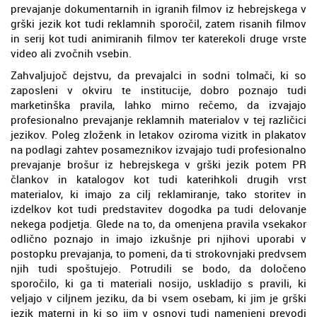
prevajanje dokumentarnih in igranih filmov iz hebrejskega v
grški jezik kot tudi reklamnih sporočil, zatem risanih filmov
in serij kot tudi animiranih filmov ter katerekoli druge vrste
video ali zvočnih vsebin.
Zahvaljujoč dejstvu, da prevajalci in sodni tolmači, ki so
zaposleni v okviru te institucije, dobro poznajo tudi
marketinška pravila, lahko mirno rečemo, da izvajajo
profesionalno prevajanje reklamnih materialov v tej različici
jezikov. Poleg zloženk in letakov oziroma vizitk in plakatov
na podlagi zahtev posameznikov izvajajo tudi profesionalno
prevajanje brošur iz hebrejskega v grški jezik potem PR
člankov in katalogov kot tudi katerihkoli drugih vrst
materialov, ki imajo za cilj reklamiranje, tako storitev in
izdelkov kot tudi predstavitev dogodka pa tudi delovanje
nekega podjetja. Glede na to, da omenjena pravila vsekakor
odlično poznajo in imajo izkušnje pri njihovi uporabi v
postopku prevajanja, to pomeni, da ti strokovnjaki predvsem
njih tudi spoštujejo. Potrudili se bodo, da določeno
sporočilo, ki ga ti materiali nosijo, uskladijo s pravili, ki
veljajo v ciljnem jeziku, da bi vsem osebam, ki jim je grški
jezik materni in ki so jim v osnovi tudi namenjeni prevodi