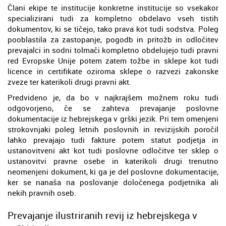
Člani ekipe te institucije konkretne institucije so vsekakor
specializirani tudi za kompletno obdelavo vseh tistih
dokumentov, ki se tičejo, tako prava kot tudi sodstva. Poleg
pooblastila za zastopanje, pogodb in pritožb in odločitev
prevajalci in sodni tolmači kompletno obdelujejo tudi pravni
red Evropske Unije potem zatem tožbe in sklepe kot tudi
licence in certifikate oziroma sklepe o razvezi zakonske
zveze ter katerikoli drugi pravni akt.
Predvideno je, da bo v najkrajšem možnem roku tudi
odgovorjeno, če se zahteva prevajanje poslovne
dokumentacije iz hebrejskega v grški jezik. Pri tem omenjeni
strokovnjaki poleg letnih poslovnih in revizijskih poročil
lahko prevajajo tudi fakture potem statut podjetja in
ustanovitveni akt kot tudi poslovne odločitve ter sklep o
ustanovitvi pravne osebe in katerikoli drugi trenutno
neomenjeni dokument, ki ga je del poslovne dokumentacije,
ker se nanaša na poslovanje določenega podjetnika ali
nekih pravnih oseb.
Prevajanje ilustriranih revij iz hebrejskega v