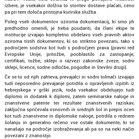
izbere, je vsekakor dolžna to storitev dostave plačati, ceno
pa pri tem določa pristojna kurirska služba.
Poleg vseh dokumentov oziroma dokumentacij, ki smo jih
predhodno omenili, je treba poudariti, da člani ekipe te
institucije izvajajo kompletno obdelavo vseh pravnih aktov
oziroma tistih dokumentov, ki so striktno povezani, tako s
področjem sodstva kot tudi s področjem prava (pravni red
Evropske Unije, pritožbe, pooblastilo za zastopanje,
certifikati, tožbe, sklepi o razvezi zakonske zveze, sodni
sklepi, licence, sodne odločbe, pogodbe in številni drugi).
Če se to od njih zahteva, prevajalci in sodni tolmači izvajajo
tudi neposredno prevajanje potrdila o opravljenih izpitih iz
hebrejskega v grški jezik, toda vsekakor obdelujejo tudi
diplomo in dodatek k diplomi, zatem seminarske naloge in
znanstvene patente ter rezultate znanstvenih raziskav,
zaključna spričevala osnovnih in srednjih šol in prepis ocen
kot tudi znanstvene in diplomske naloge, potrdila o rednem
šolanju in generalno rečeno vse ostale dokumente, ki se
nanašajo na področje izobraževanja ali pa so na neki način
povezani z znanostjo.