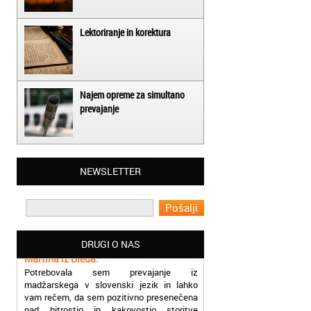
Lektoriranje in korektura
Najem opreme za simultano
prevajanje
Matjaž iz Ajdovščine:
NEWSLETTER
Lahko pohvalim vse zaposlene v Akademiji
Oxford, ker so resnično profesionalni in
prevajalske storitve opravljajo hitro in
učinkoviti.
Martina iz Bleda:
DRUGI O NAS
Potrebovala sem prevajanje iz
madžarskega v slovenski jezik in lahko
vam rečem, da sem pozitivno presenečena
nad hitrostjo in kakovostjo storitve
prevajalcev Akademije Oxford.