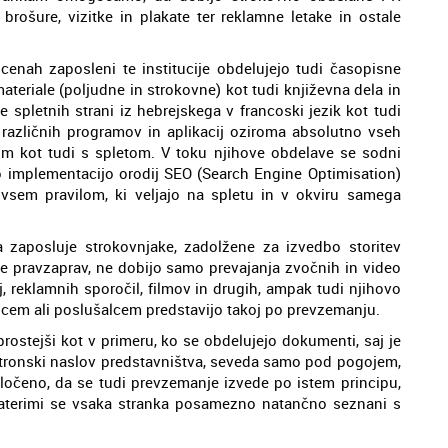
brošure, vizitke in plakate ter reklamne letake in ostale
nah zaposleni te institucije obdelujejo tudi časopisne
ateriale (poljudne in strokovne) kot tudi književna dela in
 spletnih strani iz hebrejskega v francoski jezik kot tudi
n različnih programov in aplikacij oziroma absolutno vseh
vom kot tudi s spletom. V toku njihove obdelave se sodni
ejo implementacijo orodij SEO (Search Engine Optimisation)
 vsem pravilom, ki veljajo na spletu in v okviru samega
a zaposluje strokovnjake, zadolžene za izvedbo storitev
nke pravzaprav, ne dobijo samo prevajanja zvočnih in video
j, reklamnih sporočil, filmov in drugih, ampak tudi njihovo
lcem ali poslušalcem predstavijo takoj po prevzemanju.
rostejši kot v primeru, ko se obdelujejo dokumenti, saj je
ektronski naslov predstavništva, seveda samo pod pogojem,
določeno, da se tudi prevzemanje izvede po istem principu,
katerimi se vsaka stranka posamezno natančno seznani s