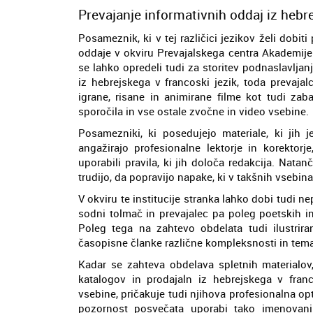
Prevajanje informativnih oddaj iz hebre
Posameznik, ki v tej različici jezikov želi dobiti
oddaje v okviru Prevajalskega centra Akademije
se lahko opredeli tudi za storitev podnaslavlja
iz hebrejskega v francoski jezik, toda prevaja
igrane, risane in animirane filme kot tudi za
sporočila in vse ostale zvočne in video vsebine.
Posamezniki, ki posedujejo materiale, ki jih j
angažirajo profesionalne lektorje in korektorj
uporabili pravila, ki jih določa redakcija. Nata
trudijo, da popravijo napake, ki v takšnih vsebin
V okviru te institucije stranka lahko dobi tudi n
sodni tolmač in prevajalec pa poleg poetskih in
Poleg tega na zahtevo obdelata tudi ilustriran
časopisne članke različne kompleksnosti in tema
Kadar se zahteva obdelava spletnih materialov,
katalogov in prodajaln iz hebrejskega v franc
vsebine, pričakuje tudi njihova profesionalna o
pozornost posvečata uporabi tako imenovani