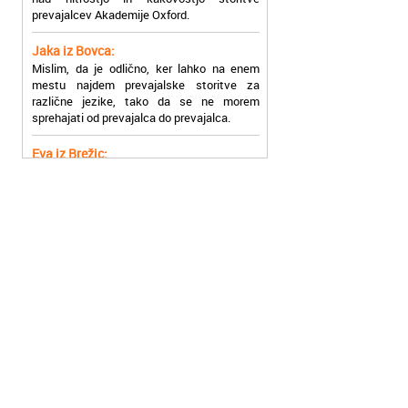
Jaka iz Bovca:
Mislim, da je odlično, ker lahko na enem
mestu najdem prevajalske storitve za
različne jezike, tako da se ne morem
sprehajati od prevajalca do prevajalca.
Eva iz Brežic:
Nujno sem potrebovala prevod v francoski
jezik, na spletu sem našla Oxford, jih
poklicala in v roku nekaj ur sem po
elektronski pošti prejela prevod. Resnično
so izjemni!
Zoran iz Velenja:
Uslužni, hitri in ljubeznivi, za njih imam
samo pohvalne besede!
Anja iz Višnje Gore:
Najboljše prevajalske storitve lahko najdete
prav v Akademiji Oxford! Vsaka čast!
Jure z Vrhnike:
Sodni tolmači iz Akademije Oxford so me