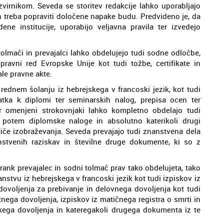
zvirnikom. Seveda se storitev redakcije lahko uporabljajo
jih treba popraviti določene napake budu. Predvideno je, da
dene institucije, uporabijo veljavna pravila ter izvedejo
olmači in prevajalci lahko obdelujejo tudi sodne odločbe,
avni red Evropske Unije kot tudi tožbe, certifikate in
ale pravne akte.
rednem šolanju iz hebrejskega v francoski jezik, kot tudi
datka k diplomi ter seminarskih nalog, prepisa ocen ter
r omenjeni strokovnjaki lahko kompletno obdelajo tudi
l potem diplomske naloge in absolutno katerikoli drugi
 tiče izobraževanja. Seveda prevajajo tudi znanstvena dela
nstvenih raziskav in številne druge dokumente, ki so z
rank prevajalec in sodni tolmač prav tako obdelujeta, tako
anstvu iz hebrejskega v francoski jezik kot tudi izpiskov iz
dovoljenja za prebivanje in delovnega dovoljenja kot tudi
nega dovoljenja, izpiskov iz matičnega registra o smrti in
škega dovoljenja in kateregakoli drugega dokumenta iz te