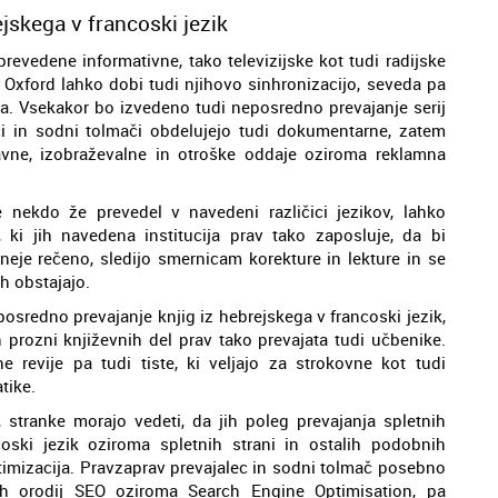
jskega v francoski jezik
 prevedene informativne, tako televizijske kot tudi radijske
 Oxford lahko dobi tudi njihovo sinhronizacijo, seveda pa
nja. Vsekakor bo izvedeno tudi neposredno prevajanje serij
lci in sodni tolmači obdelujejo tudi dokumentarne, zatem
bavne, izobraževalne in otroške oddaje oziroma reklamna
e nekdo že prevedel v navedeni različici jezikov, lahko
e, ki jih navedena institucija prav tako zaposluje, da bi
nčneje rečeno, sledijo smernicam korekture in lekture in se
ah obstajajo.
eposredno prevajanje knjig iz hebrejskega v francoski jezik,
 prozni književnih del prav tako prevajata tudi učbenike.
e revije pa tudi tiste, ki veljajo za strokovne kot tudi
tike.
 stranke morajo vedeti, da jih poleg prevajanja spletnih
oski jezik oziroma spletnih strani in ostalih podobnih
ptimizacija. Pravzaprav prevajalec in sodni tolmač posebno
h orodij SEO oziroma Search Engine Optimisation, pa