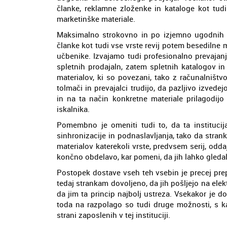
članke, reklamne zloženke in kataloge kot tudi 
marketinške materiale.
Maksimalno strokovno in po izjemno ugodnih ce
članke kot tudi vse vrste revij potem besedilne m
učbenike. Izvajamo tudi profesionalno prevajanje
spletnih prodajaln, zatem spletnih katalogov i
materialov, ki so povezani, tako z računalništ
tolmači in prevajalci trudijo, da pazljivo izved
in na ta način konkretne materiale prilagodijo
iskalnika.
Pomembno je omeniti tudi to, da ta institucij
sinhronizacije in podnaslavljanja, tako da stra
materialov katerekoli vrste, predvsem serij, odda
končno obdelavo, kar pomeni, da jih lahko gleda
Postopek dostave vseh teh vsebin je precej prep
tedaj strankam dovoljeno, da jih pošljejo na el
da jim ta princip najbolj ustreza. Vsekakor je 
toda na razpolago so tudi druge možnosti, s 
strani zaposlenih v tej instituciji.