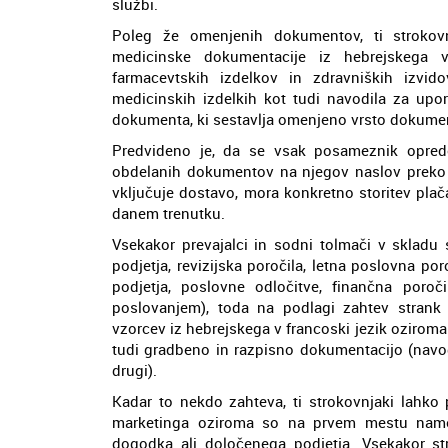
službi.
Poleg že omenjenih dokumentov, ti strokovn
medicinske dokumentacije iz hebrejskega v
farmacevtskih izdelkov in zdravniških izvi
medicinskih izdelkih kot tudi navodila za upor
dokumenta, ki sestavlja omenjeno vrsto dokumen
Predvideno je, da se vsak posameznik opre
obdelanih dokumentov na njegov naslov preko d
vključuje dostavo, mora konkretno storitev plača
danem trenutku.
Vsekakor prevajalci in sodni tolmači v skladu 
podjetja, revizijska poročila, letna poslovna po
podjetja, poslovne odločitve, finančna poroč
poslovanjem), toda na podlagi zahtev strank iz
vzorcev iz hebrejskega v francoski jezik oziroma
tudi gradbeno in razpisno dokumentacijo (navodi
drugi).
Kadar to nekdo zahteva, ti strokovnjaki lahko
marketinga oziroma so na prvem mestu namenj
dogodka ali določenega podjetja. Vsekakor 