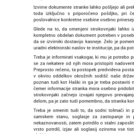
Izvirne dokumente stranke lahko pošljejo ali pre
toda izključno s priporočeno pošiljko, pri
poslovalnice konkretne vsebine osebno prinesej
Glede na to, da omenjeni strokovnjaki lahko iz
kompletno obdelan dokument potreben v posebej
da se izvirniki dostavijo kasneje. Zelo je pom
uradni elektronski naslov te institucije, pa da pot
Treba je informirati vsakogar, ki mu je potrebo 
se za nekatere od njih mora pristopiti nadoveritv
Preprosto rečeno, ta postopek predvideva posta
v okviru oddelkov okrožnih sodišč naše držav
poznan tudi kot Haški in ga je treba postaviti 
čemer informacije stranka mora osebno pridobiti.
strokovnjaki začnejo izvajati njegovo prevajanj
delom, pa je zato tudi pomembno, da stranka kon
Treba je omeniti tudi to, da sodni tolmači in p
samskem stanu, soglasje za zastopanje in p
nekaznovanosti, zatem potrdilo o stalni zaposlit
vrsto potrdil, izjav ali soglasij oziroma vse tis