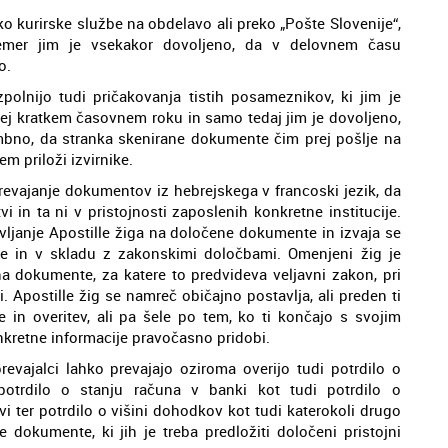
ko kurirske službe na obdelavo ali preko „Pošte Slovenije“,
 čemer jim je vsekakor dovoljeno, da v delovnem času
o.
polnijo tudi pričakovanja tistih posameznikov, ki jim je
 kratkem časovnem roku in samo tedaj jim je dovoljeno,
embno, da stranka skenirane dokumente čim prej pošlje na
em priloži izvirnike.
prevajanje dokumentov iz hebrejskega v francoski jezik, da
i in ta ni v pristojnosti zaposlenih konkretne institucije.
vljanje Apostille žiga na določene dokumente in izvaja se
e in v skladu z zakonskimi določbami. Omenjeni žig je
na dokumente, za katere to predvideva veljavni zakon, pri
 Apostille žig se namreč običajno postavlja, ali preden ti
e in overitev, ali pa šele po tem, ko ti končajo s svojim
kretne informacije pravočasno pridobi.
revajalci lahko prevajajo oziroma overijo tudi potrdilo o
otrdilo o stanju računa v banki kot tudi potrdilo o
vi ter potrdilo o višini dohodkov kot tudi katerokoli drugo
te dokumente, ki jih je treba predložiti določeni pristojni