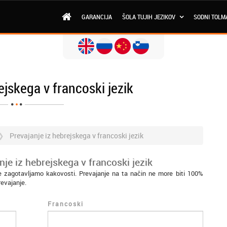
GARANCIJA
ŠOLA TUJIH JEZIKOV
SODNI TOLM
ejskega v francoski jezik
Prevajanje iz hebrejskega v francoski jezik
je iz hebrejskega v francoski jezik
ne zagotavljamo kakovosti. Prevajanje na ta način ne more biti 100%
revajanje.
Francoski