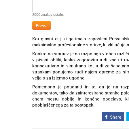
2000
znakov ostalo.
Prevedi
Kot glavni cilj, ki ga imajo zaposleni Prevaja
maksimalno profesionalne storitve, ki vključuje 
Konkretna storitev je na razpolago v obeh različ
v pisani obliki, lahko zagotovita tudi vse tri r
konsekutivno in simultano kot tudi za šepetano 
strankam ponujamo tudi najem opreme za simu
veljajo za izjemno ugodne.
Pomembno je poudariti in to, da je na raz
dokumentov, tako da zainteresirane stranke pole
enem mestu dobijo in končno obdelavo, ki 
pooblaščenega za ta postopek.
Share