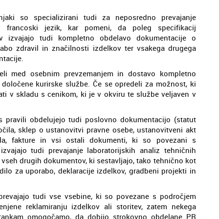
jaki so specializirani tudi za neposredno prevajanje
 francoski jezik, kar pomeni, da poleg specifikacij
dov izvajajo tudi kompletno obdelavo dokumentacije o
abo zdravil in značilnosti izdelkov ter vsakega drugega
tacije.
deli med osebnim prevzemanjem in dostavo kompletno
oločene kurirske službe. Če se opredeli za možnost, ki
ti v skladu s cenikom, ki je v okviru te službe veljaven v
s pravili obdelujejo tudi poslovno dokumentacijo (statut
ročila, sklep o ustanovitvi pravne osebe, ustanovitveni akt
ila, fakture in vsi ostali dokumenti, ki so povezani s
vajajo tudi prevajanje laboratorijskih analiz tehničnih
 vseh drugih dokumentov, ki sestavljajo, tako tehnično kot
lo za uporabo, deklaracije izdelkov, gradbeni projekti in
 prevajajo tudi vse vsebine, ki so povezane s področjem
ene reklamiranju izdelkov ali storitev, zatem nekega
strankam omogočamo, da dobijo strokovno obdelane PR