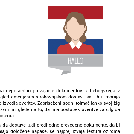
ma neposredno prevajanje dokumentov iz hebrejskega v
pogled omenjenim strokovnjakom dostavi, saj jih ti morajo
hko izvedla overitev. Zapriseženi sodni tolmač lahko svoj žig
izvirnim, glede na to, da ima postopek overitve za cilj, da
umenta.
a, da dostave tudi predhodno prevedene dokumente, da bi
ajajo določene napake, se najprej izvaja lektura oziroma