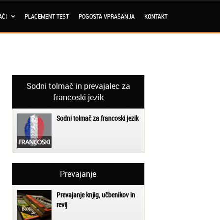
AČI
PLACEMENT TEST
POGOSTA VPRAŠANJA
KONTAKT
Sodni tolmač in prevajalec za
francoski jezik
Sodni tolmač za francoski jezik
Prevajanje
Prevajanje knjig, učbenikov in
revij