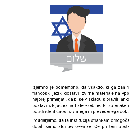
Izjemno je pomembno, da vsakdo, ki ga zani
francoski jezik, dostavi izvirne materiale na v
najprej primerjati, da bi se v skladu s pravili la
postavi izključno na tiste vsebine, ki so enake 
potrdi identičnost izvirnega in prevedenega dok
Poudarjamo, da ta institucija strankam omogoč
dobili samo storitev overitve. Če pri tem obst