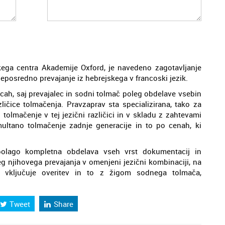
lskega centra Akademije Oxford, je navedeno zagotavljanje
neposredno prevajanje iz hebrejskega v francoski jezik.
icah, saj prevajalec in sodni tolmač poleg obdelave vsebin
azličice tolmačenja. Pravzaprav sta specializirana, tako za
tolmačenje v tej jezični različici in v skladu z zahtevami
ltano tolmačenje zadnje generacije in to po cenah, ki
polago kompletna obdelava vseh vrst dokumentacij in
g njihovega prevajanja v omenjeni jezični kombinaciji, na
vključuje overitev in to z žigom sodnega tolmača,
Tweet
Share