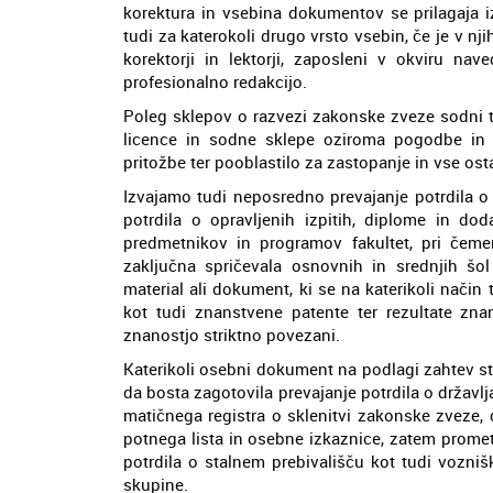
korektura in vsebina dokumentov se prilagaja i
tudi za katerokoli drugo vrsto vsebin, če je v n
korektorji in lektorji, zaposleni v okviru nave
profesionalno redakcijo.
Poleg sklepov o razvezi zakonske zveze sodni t
licence in sodne sklepe oziroma pogodbe in pr
pritožbe ter pooblastilo za zastopanje in vse ost
Izvajamo tudi neposredno prevajanje potrdila o 
potrdila o opravljenih izpitih, diplome in do
predmetnikov in programov fakultet, pri čeme
zaključna spričevala osnovnih in srednjih šo
material ali dokument, ki se na katerikoli način
kot tudi znanstvene patente ter rezultate zna
znanostjo striktno povezani.
Katerikoli osebni dokument na podlagi zahtev st
da bosta zagotovila prevajanje potrdila o državlj
matičnega registra o sklenitvi zakonske zveze, 
potnega lista in osebne izkaznice, zatem promet
potrdila o stalnem prebivališču kot tudi vozni
skupine.