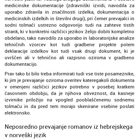
medicinske dokumentacije (zdravniški izvidi, navodila za
uporabo zdravila in značilnosti izdelka, dokumentacija o
medicinskih izdelkih in številni drugi), pri čemer prevajalci in
sodni tolmači ustrezno odgovorijo tudi na zahteve tistih
strank, ki v konkretni različici jezikov želijo dobiti kompletno
obdelano, tako navodilo za uporabo in laboratorijske analize
tehničnih vzorcev kot tudi gradbene projekte potem
deklaracije izdelkov kot tudi vsak drugi dokument, ki je
uvrščen ali v tehnično ali razpisno oziroma v gradbeno
dokumentacijo.
Prav tako bi bilo treba informirati tudi vse tiste posameznike,
ki jim je prevajanje oziroma overitev kateregakoli dokumenta
v omenjeni različici jezikov potrebno v posebej kratkem
časovnem obdobju, da je njihova obveznost, da kasneje
izvirnike priložijo na vpogled pooblaščenemu sodnemu
tolmaču in da pred tem morajo skenirane vsebine poslati
elektronsko.
Neposredno prevajanje romanov iz hebrejskega
v norveški jezik