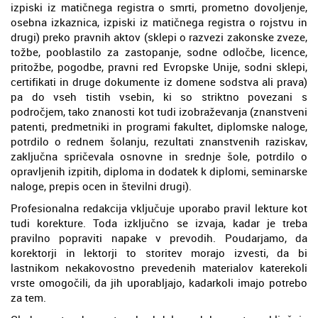
izpiski iz matičnega registra o smrti, prometno dovoljenje,
osebna izkaznica, izpiski iz matičnega registra o rojstvu in
drugi) preko pravnih aktov (sklepi o razvezi zakonske zveze,
tožbe, pooblastilo za zastopanje, sodne odločbe, licence,
pritožbe, pogodbe, pravni red Evropske Unije, sodni sklepi,
certifikati in druge dokumente iz domene sodstva ali prava)
pa do vseh tistih vsebin, ki so striktno povezani s
področjem, tako znanosti kot tudi izobraževanja (znanstveni
patenti, predmetniki in programi fakultet, diplomske naloge,
potrdilo o rednem šolanju, rezultati znanstvenih raziskav,
zaključna spričevala osnovne in srednje šole, potrdilo o
opravljenih izpitih, diploma in dodatek k diplomi, seminarske
naloge, prepis ocen in številni drugi).
Profesionalna redakcija vključuje uporabo pravil lekture kot
tudi korekture. Toda izključno se izvaja, kadar je treba
pravilno popraviti napake v prevodih. Poudarjamo, da
korektorji in lektorji to storitev morajo izvesti, da bi
lastnikom nekakovostno prevedenih materialov katerekoli
vrste omogočili, da jih uporabljajo, kadarkoli imajo potrebo
za tem.