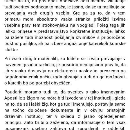
Glede na to, da postopek obdelave dokumentov vključuje
tudi overitev sodnega tolmača, je jasno, da se ta razlikuje od
prevajanja vseh drugih vsebin. Gre pa za to, da v tem
primeru mora absolutno vsaka stranka priložiti izvirne
vsebine prav tem strokovnjaku na vpogled. Poleg tega jih
lahko prinese v predstavništvo konkretne institucije, lahko
pa izbere tudi možnost pošiljanja izvirnikov s priporočeno
poštno pošiljko, ali pa izbere angažiranje katerekoli kurirske
službe.
Pri vseh drugih materialih, za katere se izvaja prevajanje v
navedeni jezični različici, je prisotno nenapisano pravilo, da
jih stranka dostavlja na elektronski naslov in prevzema na
popolnoma enak način, toda obstajajo tudi druge možnosti,
o katerih bo po potrebi obveščen.
Poudariti moramo tudi to, da overitev s tako imenovanim
Apostille z žigom ne more biti izvedena v tej instituciji, glede
na to, da se Haški žig, kot ga tudi imenujejo, postavlja samo
na točno določene dokumente in v okviru pristojnih
državnih institucij ter v skladu z jasno opredeljenem
principu. Zato bi bilo zaželeno, da informacije o tem vsak
posameznik osebno zahteva od zaposlenih v oddelkih