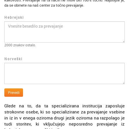
kakovosti. Prevajanje na ta način ne more biti 100% točno. Najboljše je,
da se obrnete na naš center za točno prevajanje.
Hebrejski
2000
znakov ostalo.
Norveški
Prevedi
Glede na to, da ta specializirana institucija zaposluje
strokovne osebe, ki so specializirane za prevajanje vsebine
in iz in v enega oziroma drugi jezik oziroma na razpolago je
tudi storitev, ki vključujejo neposredno prevajanje iz