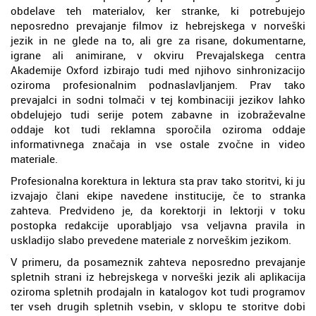
obdelave teh materialov, ker stranke, ki potrebujejo
neposredno prevajanje filmov iz hebrejskega v norveški
jezik in ne glede na to, ali gre za risane, dokumentarne,
igrane ali animirane, v okviru Prevajalskega centra
Akademije Oxford izbirajo tudi med njihovo sinhronizacijo
oziroma profesionalnim podnaslavljanjem. Prav tako
prevajalci in sodni tolmači v tej kombinaciji jezikov lahko
obdelujejo tudi serije potem zabavne in izobraževalne
oddaje kot tudi reklamna sporočila oziroma oddaje
informativnega značaja in vse ostale zvočne in video
materiale.
Profesionalna korektura in lektura sta prav tako storitvi, ki ju
izvajajo člani ekipe navedene institucije, če to stranka
zahteva. Predvideno je, da korektorji in lektorji v toku
postopka redakcije uporabljajo vsa veljavna pravila in
uskladijo slabo prevedene materiale z norveškim jezikom.
V primeru, da posameznik zahteva neposredno prevajanje
spletnih strani iz hebrejskega v norveški jezik ali aplikacija
oziroma spletnih prodajaln in katalogov kot tudi programov
ter vseh drugih spletnih vsebin, v sklopu te storitve dobi