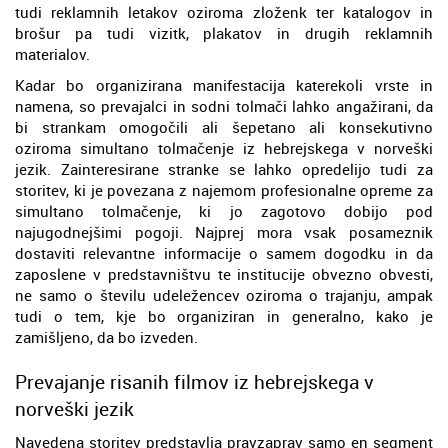
tudi reklamnih letakov oziroma zloženk ter katalogov in
brošur pa tudi vizitk, plakatov in drugih reklamnih
materialov.
Kadar bo organizirana manifestacija katerekoli vrste in
namena, so prevajalci in sodni tolmači lahko angažirani, da
bi strankam omogočili ali šepetano ali konsekutivno
oziroma simultano tolmačenje iz hebrejskega v norveški
jezik. Zainteresirane stranke se lahko opredelijo tudi za
storitev, ki je povezana z najemom profesionalne opreme za
simultano tolmačenje, ki jo zagotovo dobijo pod
najugodnejšimi pogoji. Najprej mora vsak posameznik
dostaviti relevantne informacije o samem dogodku in da
zaposlene v predstavništvu te institucije obvezno obvesti,
ne samo o številu udeležencev oziroma o trajanju, ampak
tudi o tem, kje bo organiziran in generalno, kako je
zamišljeno, da bo izveden.
Prevajanje risanih filmov iz hebrejskega v
norveški jezik
Navedena storitev predstavlja pravzaprav samo en segment