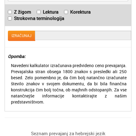
Z žigom
Lektura
Korektura
Strokovna terminologija
IZRAČUNAJ
Opomba:
Navedeni kalkulator izračunava predvideno ceno prevajanja.
Prevajalska stran obsega 1800 znakov s presledki ali 250
besed. Zelo pomembno je, da čim bolj natančno izračunate
število znakov v svojem dokumentu, da bi bila finančna
konstrukcija čim bolj točna, ob majhnih odstopanjih. Za vse
natančnejše informacije kontaktirajte z našim
predstavništvom.
Seznam prevajanj za hebrejski jezik