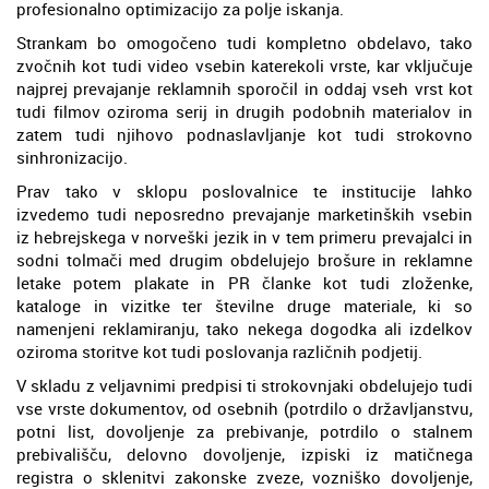
profesionalno optimizacijo za polje iskanja.
Strankam bo omogočeno tudi kompletno obdelavo, tako
zvočnih kot tudi video vsebin katerekoli vrste, kar vključuje
najprej prevajanje reklamnih sporočil in oddaj vseh vrst kot
tudi filmov oziroma serij in drugih podobnih materialov in
zatem tudi njihovo podnaslavljanje kot tudi strokovno
sinhronizacijo.
Prav tako v sklopu poslovalnice te institucije lahko
izvedemo tudi neposredno prevajanje marketinških vsebin
iz hebrejskega v norveški jezik in v tem primeru prevajalci in
sodni tolmači med drugim obdelujejo brošure in reklamne
letake potem plakate in PR članke kot tudi zloženke,
kataloge in vizitke ter številne druge materiale, ki so
namenjeni reklamiranju, tako nekega dogodka ali izdelkov
oziroma storitve kot tudi poslovanja različnih podjetij.
V skladu z veljavnimi predpisi ti strokovnjaki obdelujejo tudi
vse vrste dokumentov, od osebnih (potrdilo o državljanstvu,
potni list, dovoljenje za prebivanje, potrdilo o stalnem
prebivališču, delovno dovoljenje, izpiski iz matičnega
registra o sklenitvi zakonske zveze, vozniško dovoljenje,