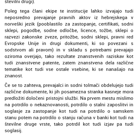
številni drugi).
Poleg tega člani ekipe te institucije lahko izvajajo tudi
neposredno prevajanje pravnih aktov iz hebrejskega v
norveški jezik (pooblastilo za zastopanje, certifikati, sodni
sklepi, pogodbe, sodne odločbe, licence, tožbe, sklepi o
razvezi zakonske zveze, pritožbe, sodni sklepi, pravni red
Evropske Unije in drugi dokumenti, ki so povezani s
sodstvom ali pravom) in v skladu s potrebami prevajajo
oziroma overjajo, tako rezultate znanstvenih raziskav kot
tudi znanstvene patente, zatem znanstvena dela različne
tematike kot tudi vse ostale vsebine, ki se nanašajo na
znanost.
Če se to zahteva, prevajalci in sodni tolmači obdelujejo tudi
različne dokumente, ki jih posamezna stranka kasneje mora
predložiti določeni pristojni službi. Na prvem mestu mislimo
na potrdilo o nekaznovanosti, potrdilo o stalni zaposlitvi in
soglasje za zastopanje kot tudi na potrdilo o samskem
stanu potem na potrdilo o stanju računa v banki kot tudi na
številne druge vrste, tako potrdil kot tudi izjav pa tudi
soglasij.