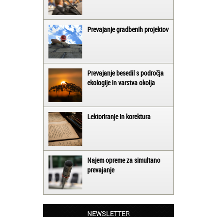
Prevajanje gradbenih projektov
Prevajanje besedil s področja
ekologije in varstva okolja
Lektoriranje in korektura
Najem opreme za simultano
prevajanje
Matjaž iz Ajdovščine:
Lahko pohvalim vse zaposlene v Akademiji
Oxford, ker so resnično profesionalni in
prevajalske storitve opravljajo hitro in
NEWSLETTER