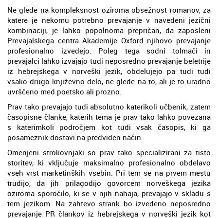
Ne glede na kompleksnost oziroma obsežnost romanov, za
katere je nekomu potrebno prevajanje v navedeni jezični
kombinaciji, je lahko popolnoma prepričan, da zaposleni
Prevajalskega centra Akademije Oxford njihovo prevajanje
profesionalno izvedejo. Poleg tega sodni tolmači in
prevajalci lahko izvajajo tudi neposredno prevajanje beletrije
iz hebrejskega v norveški jezik, obdelujejo pa tudi tudi
vsako drugo književno delo, ne glede na to, ali je to uradno
uvrščeno med poetsko ali prozno.
Prav tako prevajajo tudi absolutno katerikoli učbenik, zatem
časopisne članke, katerih tema je prav tako lahko povezana
s katerimkoli področjem kot tudi vsak časopis, ki ga
posameznik dostavi na predviden način.
Omenjeni strokovnjaki so prav tako specializirani za tisto
storitev, ki vključuje maksimalno profesionalno obdelavo
vseh vrst marketinških vsebin. Pri tem se na prvem mestu
trudijo, da jih prilagodijo govorcem norveškega jezika
oziroma sporočilo, ki se v njih nahaja, prevajajo v skladu s
tem jezikom. Na zahtevo strank bo izvedeno neposredno
prevajanje PR člankov iz hebrejskega v norveški jezik kot