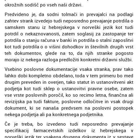
okrožnih sodišč po vseh naši državi.
Predvideno je, da sodni tolmači in prevajalci na podlagi
zahtev strank izvedejo tudi neposredno prevajanje potrdila o
samskem stanu iz hebrejskega v norveški jezik kot tudi
potrdil o nekaznovanosti, zatem soglasij za zastopanje ter
potrdila o stanju računa v banki in potrdila o stalni zaposlitvi
kot tudi potrdila o o višini dohodkov in številnih drugih vrst
teh dokumentov, glede na to, da njih stranke pogosto
morajo iz nekega razloga predložiti konkretni državni službi.
Vsebino poslovne dokumentacije vsaka stranka, prav tako
lahko dobi kompletno obdelano, toda v tem primeru bo med
drugim preveden in overjen, tako statut in ustanovitveni akt
podjetja kot tudi sklep o ustanovitvi pravne osebe, zatem
vse vrste poslovnih poročil, ko so recimo letna, finančna ali
revizijska pa tudi fakture, poslovne odločitve in vsak drugi
dokument, ki se nanaša predvsem na poslovni postopek
nekega podjetja ali pa konkretnega podjetnika.
Če je treba, bo izvedeno tudi neposredno prevajanje
specifikacij farmacevtskih izdelkov iz hebrejskega v
norveški jezik ter vsakega drugega dokumenta iz v sestave