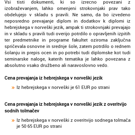
Vsi tisti dokumenti, ki so izrecno povezani z
izobraževanjem, lahko omenjeni strokovnjaki prav tako
obdelujejo v skladu s pravili. Ne samo, da bo izvedeno
neposredno prevajanje diplom in dodatkov k diplomi iz
hebrejskega v norveški jezik, ampak ti strokovnjaki prevajajo
in v skladu s pravili tudi overijo potrdilo o opravljenih izpitih
ter predmetnike in programe fakultet oziroma zaključna
spričevala osnovne in srednje šole, zatem potrdilo o rednem
šolanju in prepis ocen in po potrebi tudi diplomske kot tudi
seminarske naloge, katerih tematika je lahko povezana z
absolutno vsako družbeno ali naravoslovno vedo.
Cena prevajanja iz hebrejskega v norveški jezik
Iz hebrejskega v norveški je 61 EUR po strani
Cena prevajanja iz hebrejskega v norveški jezik z overitvijo
sodnih tolmačev
Iz hebrejskega v norveški z overitvijo sodnega tolmača
je 50 65 EUR po strani