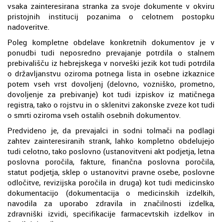
vsaka zainteresirana stranka za svoje dokumente v okviru
pristojnih institucij pozanima o celotnem postopku
nadoveritve.
Poleg kompletne obdelave konkretnih dokumentov je v
ponudbi tudi neposredno prevajanje potrdila o stalnem
prebivališču iz hebrejskega v norveški jezik kot tudi potrdila
o državljanstvu oziroma potnega lista in osebne izkaznice
potem vseh vrst dovoljenj (delovno, vozniško, prometno,
dovoljenje za prebivanje) kot tudi izpiskov iz matičnega
registra, tako o rojstvu in o sklenitvi zakonske zveze kot tudi
o smrti oziroma vseh ostalih osebnih dokumentov.
Predvideno je, da prevajalci in sodni tolmači na podlagi
zahtev zainteresiranih strank, lahko kompletno obdelujejo
tudi celotno, tako poslovno (ustanovitveni akt podjetja, letna
poslovna poročila, fakture, finančna poslovna poročila,
statut podjetja, sklep o ustanovitvi pravne osebe, poslovne
odločitve, revizijska poročila in druga) kot tudi medicinsko
dokumentacijo (dokumentacija o medicinskih izdelkih,
navodila za uporabo zdravila in značilnosti izdelka,
zdravniški izvidi, specifikacije farmacevtskih izdelkov in