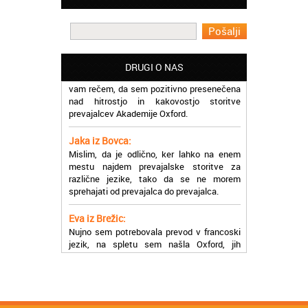
učinkoviti.
Martina iz Bleda:
Potrebovala sem prevajanje iz
madžarskega v slovenski jezik in lahko
DRUGI O NAS
vam rečem, da sem pozitivno presenečena
nad hitrostjo in kakovostjo storitve
prevajalcev Akademije Oxford.
Jaka iz Bovca:
Mislim, da je odlično, ker lahko na enem
mestu najdem prevajalske storitve za
različne jezike, tako da se ne morem
sprehajati od prevajalca do prevajalca.
Eva iz Brežic:
Nujno sem potrebovala prevod v francoski
jezik, na spletu sem našla Oxford, jih
poklicala in v roku nekaj ur sem po
elektronski pošti prejela prevod. Resnično
so izjemni!
Zoran iz Velenja:
Uslužni, hitri in ljubeznivi, za njih imam