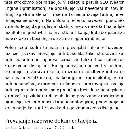
tudi strokovno optimizacijo. V skladu s pravili SEO (Search
Engine Optimisation) se obdelujejo vsi navedeni in številni
drugi spletni materiali in se na ta način izvaja tudi njihovo
prilagajanje iskanju. Na splošno rečeno, navedeni postopek
vodi do tega, da jih glavni iskalnik prepoznava kot najboljše
rezultate in postavlja na prvi strani iskanja, toda izključno za
tiste izraze in besede, ki so zanje najpomembnejše.
Poleg tega sodni tolmači in prevajalci lahko v navedeni
različici jezikov prevajajo tudi besedila, tako strokovna kot
tudi poljudna in njihova tema se lahko tiče katerekoli
znanstvene discipline. Poleg prevajanja besedil s področij
ekologije in varstva okolja, turizma in gradbene industrije
oziroma menedžmenta, marketinga in komunikologije kot
tudi bančništva, ekonomije in financ ti strokovnjaki izvajajo
tudi neposredno prevajanje političnih besedil iz hebrejskega
v norveški jezik kot tudi tistih, ki so povezane z medicino in
farmacijo ter informacijskimi tehnologijami, psihologijo in
sociologijo kot tudi za vsako drugo znanstveno disciplino.
Prevajanje razpisne dokumentacije iz
hebrejskega v norveški jezik