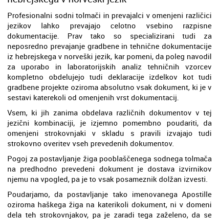
Profesionalni sodni tolmači in prevajalci v omenjeni različici
jezikov lahko prevajajo celotno vsebino razpisne
dokumentacije. Prav tako so specializirani tudi za
neposredno prevajanje gradbene in tehnične dokumentacije
iz hebrejskega v norveški jezik, kar pomeni, da poleg navodil
za uporabo in laboratorijskih analiz tehničnih vzorcev
kompletno obdelujejo tudi deklaracije izdelkov kot tudi
gradbene projekte oziroma absolutno vsak dokument, ki je v
sestavi katerekoli od omenjenih vrst dokumentacij.
Vsem, ki jih zanima obdelava različnih dokumentov v tej
jezični kombinaciji, je izjemno pomembno poudariti, da
omenjeni strokovnjaki v skladu s pravili izvajajo tudi
strokovno overitev vseh prevedenih dokumentov.
Pogoj za postavljanje žiga pooblaščenega sodnega tolmača
na predhodno prevedeni dokument je dostava izvirnikov
njemu na vpogled, pa je to vsak posameznik dolžan izvesti.
Poudarjamo, da postavljanje tako imenovanega Apostille
oziroma haškega žiga na katerikoli dokument, ni v domeni
dela teh strokovnjakov, pa je zaradi tega zaželeno, da se