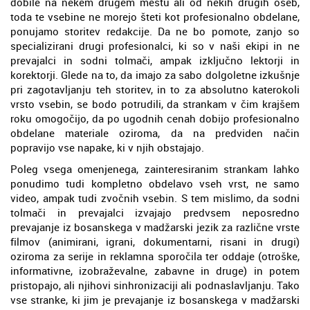
dobile na nekem drugem mestu ali od nekih drugih oseb,
toda te vsebine ne morejo šteti kot profesionalno obdelane,
ponujamo storitev redakcije. Da ne bo pomote, zanjo so
specializirani drugi profesionalci, ki so v naši ekipi in ne
prevajalci in sodni tolmači, ampak izključno lektorji in
korektorji. Glede na to, da imajo za sabo dolgoletne izkušnje
pri zagotavljanju teh storitev, in to za absolutno katerokoli
vrsto vsebin, se bodo potrudili, da strankam v čim krajšem
roku omogočijo, da po ugodnih cenah dobijo profesionalno
obdelane materiale oziroma, da na predviden način
popravijo vse napake, ki v njih obstajajo.
Poleg vsega omenjenega, zainteresiranim strankam lahko
ponudimo tudi kompletno obdelavo vseh vrst, ne samo
video, ampak tudi zvočnih vsebin. S tem mislimo, da sodni
tolmači in prevajalci izvajajo predvsem neposredno
prevajanje iz bosanskega v madžarski jezik za različne vrste
filmov (animirani, igrani, dokumentarni, risani in drugi)
oziroma za serije in reklamna sporočila ter oddaje (otroške,
informativne, izobraževalne, zabavne in druge) in potem
pristopajo, ali njihovi sinhronizaciji ali podnaslavljanju. Tako
vse stranke, ki jim je prevajanje iz bosanskega v madžarski