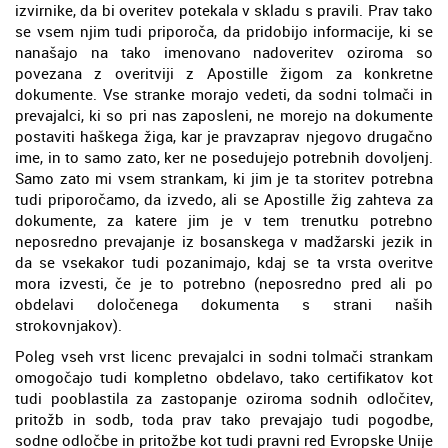
izvirnike, da bi overitev potekala v skladu s pravili. Prav tako
se vsem njim tudi priporoča, da pridobijo informacije, ki se
nanašajo na tako imenovano nadoveritev oziroma so
povezana z overitviji z Apostille žigom za konkretne
dokumente. Vse stranke morajo vedeti, da sodni tolmači in
prevajalci, ki so pri nas zaposleni, ne morejo na dokumente
postaviti haškega žiga, kar je pravzaprav njegovo drugačno
ime, in to samo zato, ker ne posedujejo potrebnih dovoljenj.
Samo zato mi vsem strankam, ki jim je ta storitev potrebna
tudi priporočamo, da izvedo, ali se Apostille žig zahteva za
dokumente, za katere jim je v tem trenutku potrebno
neposredno prevajanje iz bosanskega v madžarski jezik in
da se vsekakor tudi pozanimajo, kdaj se ta vrsta overitve
mora izvesti, če je to potrebno (neposredno pred ali po
obdelavi določenega dokumenta s strani naših
strokovnjakov).
Poleg vseh vrst licenc prevajalci in sodni tolmači strankam
omogočajo tudi kompletno obdelavo, tako certifikatov kot
tudi pooblastila za zastopanje oziroma sodnih odločitev,
pritožb in sodb, toda prav tako prevajajo tudi pogodbe,
sodne odločbe in pritožbe kot tudi pravni red Evropske Unije