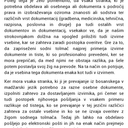
Poleg tega je zelo pomembno, da vsaka stranka, ki je
potrebna obdelava ali osebnega ali dokumenta s področij
prava in izobraževanja oziroma znanosti ali sodstva ter
različnih vrst dokumentacij (gradbena, medicinska, tehnična,
razpisna, poslovna in druge) pa tudi ostalih vrst
dokumentov in dokumentacij, vsekakor ve, da je našim
strokovnjakom dolžna na vpogled priložiti tudi izvirne
vsebine, kar se zahteva zaradi postopka overitve. Gre za to,
da zapriseženi sodni tolmač najprej primerja izvirne
dokumente in tiste, ki so profesionalno prevedeni, ker se
mora prepričati, da med njimi ne obstaja razlika, pa šele
potem postavlja svoj žig na prevode. Na ta način on potrjuje,
da je vsebina tega dokumenta enaka kot tudi v izvirnem.
Ker mora vsaka stranka, ki ji je prevajanje iz bosanskega v
madžarski jezik potrebno za razne osebne dokumente,
izpolniti zahtevo za dostavljanjem izvirnika, pri čemer se
tudi postopek njihovega pošiljanja v vsakem primeru
razlikuje od tistega, ko se prevajanje v tej jezični različici
zahteva za ostale vsebine in ko se ne izvaja overitev z
žigom sodnega tolmača. Tedaj jih lahko na obdelavo
pošljejo po elektronski pošti in jih na enak način prejmejo