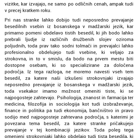
vizitke, kar izvajajo, ne samo po odličnih cenah, ampak tudi
v precej kratkem roku.
Pri nas stranke lahko dobijo tudi neposredno prevajanje
besedilnih vsebin iz bosanskega v madžarski jezik, kar
primarno pomeni obdelavo tistih besedil, ki jih bodo lahko
prebrali ljudje iz različnih družbenih slojev oziroma
poljudnih, toda prav tako sodni tolmači in prevajalci lahko
profesionalno obdelujejo tudi vsebine, ki veljajo za
strokovna, in to v smislu, da bodo na prvem mestu biti
dostopne osebam, ki so specializirane za določena
področja. Iz tega razloga, ne moremo navesti vseh tem
besedil, za katere naši izkušeni strokovnjaki izvajajo
neposredno prevajanje iz bosanskega v madžarski jezik,
toda vsekakor imamo možnost omeniti tiste, ki se
najpogosteje zahtevajo. Psihologija, znanost in farmacija ter
medicina, filozofija in sociologija kot tudi izobraževanje,
finance in politika pa tudi ekonomija, bančništvo in pravo
sodijo med najpogosteje zahtevana področja, s katerimi je
povezana tema besedil, za katere stranke pričakujejo
prevajanje v tej kombinaciji jezikov. Toda poleg tega
omenjeni strokovnjaki lahko obdelajo tudi tista besedila, ki