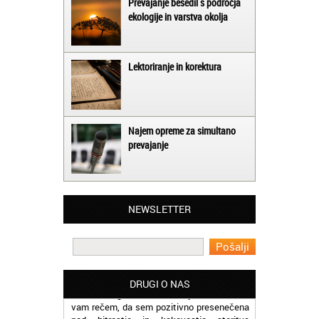
Prevajanje besedil s področja
ekologije in varstva okolja
Lektoriranje in korektura
Najem opreme za simultano
prevajanje
Matjaž iz Ajdovščine:
Lahko pohvalim vse zaposlene v Akademiji
Oxford, ker so resnično profesionalni in
prevajalske storitve opravljajo hitro in
NEWSLETTER
učinkoviti.
Martina iz Bleda:
Potrebovala sem prevajanje iz
madžarskega v slovenski jezik in lahko
DRUGI O NAS
vam rečem, da sem pozitivno presenečena
nad hitrostjo in kakovostjo storitve
prevajalcev Akademije Oxford.