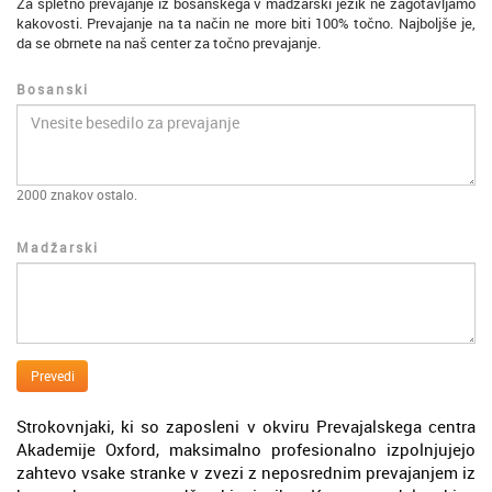
Za spletno prevajanje iz bosanskega v madžarski jezik ne zagotavljamo
kakovosti. Prevajanje na ta način ne more biti 100% točno. Najboljše je,
da se obrnete na naš center za točno prevajanje.
Bosanski
2000
znakov ostalo.
Madžarski
Prevedi
Strokovnjaki, ki so zaposleni v okviru Prevajalskega centra
Akademije Oxford, maksimalno profesionalno izpolnjujejo
zahtevo vsake stranke v zvezi z neposrednim prevajanjem iz