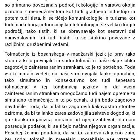
so primarno povezana s področji ekologije in varstva okolja
oziroma z menedžmentom kot tudi gradbeno industrijo in
potem tudi tista, ki se tičejo komunikologije in turizma kot
tudi marketinga, informacijskih tehnologij in še veliko drugih
področij, tako tistih, ki se obravnavajo kot sestavni del
naravoslovnih kot tudi tistih, ki so striktno povezane z
različnimi družbenimi vedami.
Tolmačenje iz bosanskega v madžarski jezik je prav tako
storitev, ki jo prevajalci in sodni tolmači iz naše ekipe lahko
zagotovijo zainteresiranim strankam, ko je to potrebno. Toda
vsi ti morajo vedeti, da naši strokovnjaki lahko uporabijo,
tako simultano in konsekutivno kot tudi šepetano
tolmačenje v tej kombinaciji jezikov in da vsem
zainteresiranim strankam omogočamo tudi najem opreme za
simultano tolmačenje, in to po cenah, ki jih bodo zagotovo
navdušile. Toda, da bi lahko zagotovili kakovostno storitev
oziroma, da bi ta lahko zares zadovoljila zahteve dogodka, ki
ga stranka organizira, moramo od njega zahtevati, da nam
posreduje podatke, ki se tičejo načina njegove organizacije.
Posebej želimo poudariti, da se to zahteva izključno zato,
ker sodni tolmači in prevajalci uporabljajo vse vrste te