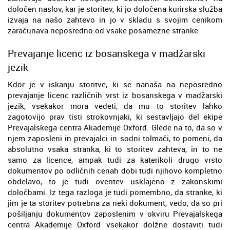
določen naslov, kar je storitev, ki jo določena kurirska služba
izvaja na našo zahtevo in jo v skladu s svojim cenikom
zaračunava neposredno od vsake posamezne stranke.
Prevajanje licenc iz bosanskega v madžarski
jezik
Kdor je v iskanju storitve, ki se nanaša na neposredno
prevajanje licenc različnih vrst iz bosanskega v madžarski
jezik, vsekakor mora vedeti, da mu to storitev lahko
zagotovijo prav tisti strokovnjaki, ki sestavljajo del ekipe
Prevajalskega centra Akademije Oxford. Glede na to, da so v
njem zaposleni in prevajalci in sodni tolmači, to pomeni, da
absolutno vsaka stranka, ki to storitev zahteva, in to ne
samo za licence, ampak tudi za katerikoli drugo vrsto
dokumentov po odličnih cenah dobi tudi njihovo kompletno
obdelavo, to je tudi overitev usklajeno z zakonskimi
določbami. Iz tega razloga je tudi pomembno, da stranke, ki
jim je ta storitev potrebna za neki dokument, vedo, da so pri
pošiljanju dokumentov zaposlenim v okviru Prevajalskega
centra Akademije Oxford vsekakor dolžne dostaviti tudi