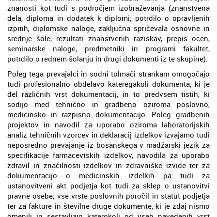
znanosti kot tudi s področjem izobraževanja (znanstvena
dela, diploma in dodatek k diplomi, potrdilo o opravljenih
izpitih, diplomske naloge, zaključna spričevala osnovne in
srednje šole, rezultati znanstvenih raziskav, prepis ocen,
seminarske naloge, predmetniki in programi fakultet,
potrdilo o rednem šolanju in drugi dokumenti iz te skupine).
Poleg tega prevajalci in sodni tolmači strankam omogočajo
tudi profesionalno obdelavo kateregakoli dokumenta, ki je
del različnih vrst dokumentacij, in to predvsem tistih, ki
sodijo med tehnično in gradbeno oziroma poslovno,
medicinsko in razpisno dokumentacijo. Poleg gradbenih
projektov in navodil za uporabo oziroma laboratorijskih
analiz tehničnih vzorcev in deklaracij izdelkov izvajamo tudi
neposredno prevajanje iz bosanskega v madžarski jezik za
specifikacije farmacevtskih izdelkov, navodila za uporabo
zdravil in značilnosti izdelkov in zdravniške izvide ter za
dokumentacijo o medicinskih izdelkih pa tudi za
ustanovitveni akt podjetja kot tudi za sklep o ustanovitvi
pravne osebe, vse vrste poslovnih poročil in statut podjetja
ter za fakture in številne druge dokumente, ki je zdaj nismo
omenili in sestavljajo katerokoli od vseh navedenih vrst