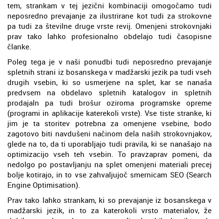
tem, strankam v tej jezični kombinaciji omogočamo tudi
neposredno prevajanje za ilustrirane kot tudi za strokovne
pa tudi za številne druge vrste revij. Omenjeni strokovnjaki
prav tako lahko profesionalno obdelajo tudi časopisne
članke.
Poleg tega je v naši ponudbi tudi neposredno prevajanje
spletnih strani iz bosanskega v madžarski jezik pa tudi vseh
drugih vsebin, ki so usmerjene na splet, kar se nanaša
predvsem na obdelavo spletnih katalogov in spletnih
prodajaln pa tudi brošur oziroma programske opreme
(programi in aplikacije katerekoli vrste). Vse tiste stranke, ki
jim je ta storitev potrebna za omenjene vsebine, bodo
zagotovo biti navdušeni načinom dela naših strokovnjakov,
glede na to, da ti uporabljajo tudi pravila, ki se nanašajo na
optimizacijo vseh teh vsebin. To pravzaprav pomeni, da
nedolgo po postavljanju na splet omenjeni materiali precej
bolje kotirajo, in to vse zahvaljujoč smernicam SEO (Search
Engine Optimisation).
Prav tako lahko strankam, ki so prevajanje iz bosanskega v
madžarski jezik, in to za katerokoli vrsto materialov, že