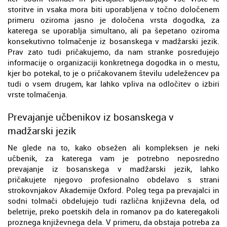
storitve in vsaka mora biti uporabljena v točno določenem
primeru oziroma jasno je določena vrsta dogodka, za
katerega se uporablja simultano, ali pa šepetano oziroma
konsekutivno tolmačenje iz bosanskega v madžarski jezik.
Prav zato tudi pričakujemo, da nam stranke posredujejo
informacije o organizaciji konkretnega dogodka in o mestu,
kjer bo potekal, to je o pričakovanem številu udeležencev pa
tudi o vsem drugem, kar lahko vpliva na odločitev o izbiri
vrste tolmačenja.
Prevajanje učbenikov iz bosanskega v
madžarski jezik
Ne glede na to, kako obsežen ali kompleksen je neki
učbenik, za katerega vam je potrebno neposredno
prevajanje iz bosanskega v madžarski jezik, lahko
pričakujete njegovo profesionalno obdelavo s strani
strokovnjakov Akademije Oxford. Poleg tega pa prevajalci in
sodni tolmači obdelujejo tudi različna književna dela, od
beletrije, preko poetskih dela in romanov pa do kateregakoli
proznega književnega dela. V primeru, da obstaja potreba za