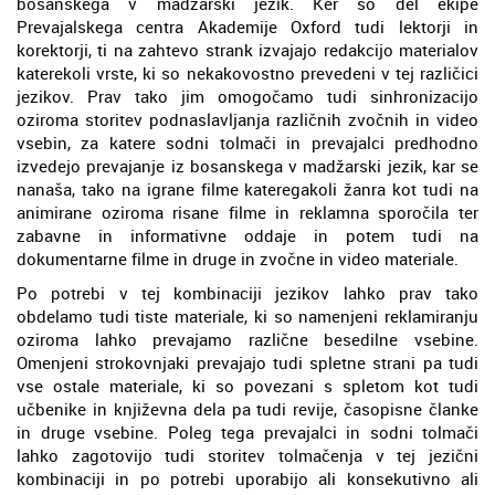
bosanskega v madžarski jezik. Ker so del ekipe
Prevajalskega centra Akademije Oxford tudi lektorji in
korektorji, ti na zahtevo strank izvajajo redakcijo materialov
katerekoli vrste, ki so nekakovostno prevedeni v tej različici
jezikov. Prav tako jim omogočamo tudi sinhronizacijo
oziroma storitev podnaslavljanja različnih zvočnih in video
vsebin, za katere sodni tolmači in prevajalci predhodno
izvedejo prevajanje iz bosanskega v madžarski jezik, kar se
nanaša, tako na igrane filme kateregakoli žanra kot tudi na
animirane oziroma risane filme in reklamna sporočila ter
zabavne in informativne oddaje in potem tudi na
dokumentarne filme in druge in zvočne in video materiale.
Po potrebi v tej kombinaciji jezikov lahko prav tako
obdelamo tudi tiste materiale, ki so namenjeni reklamiranju
oziroma lahko prevajamo različne besedilne vsebine.
Omenjeni strokovnjaki prevajajo tudi spletne strani pa tudi
vse ostale materiale, ki so povezani s spletom kot tudi
učbenike in književna dela pa tudi revije, časopisne članke
in druge vsebine. Poleg tega prevajalci in sodni tolmači
lahko zagotovijo tudi storitev tolmačenja v tej jezični
kombinaciji in po potrebi uporabijo ali konsekutivno ali