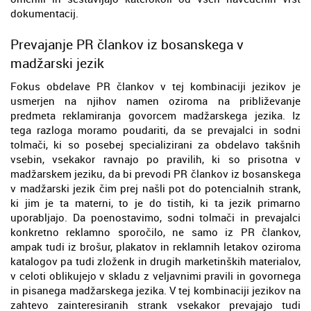
dokumentacij.
Prevajanje PR člankov iz bosanskega v
madžarski jezik
Fokus obdelave PR člankov v tej kombinaciji jezikov je
usmerjen na njihov namen oziroma na približevanje
predmeta reklamiranja govorcem madžarskega jezika. Iz
tega razloga moramo poudariti, da se prevajalci in sodni
tolmači, ki so posebej specializirani za obdelavo takšnih
vsebin, vsekakor ravnajo po pravilih, ki so prisotna v
madžarskem jeziku, da bi prevodi PR člankov iz bosanskega
v madžarski jezik čim prej našli pot do potencialnih strank,
ki jim je ta materni, to je do tistih, ki ta jezik primarno
uporabljajo. Da poenostavimo, sodni tolmači in prevajalci
konkretno reklamno sporočilo, ne samo iz PR člankov,
ampak tudi iz brošur, plakatov in reklamnih letakov oziroma
katalogov pa tudi zloženk in drugih marketinških materialov,
v celoti oblikujejo v skladu z veljavnimi pravili in govornega
in pisanega madžarskega jezika. V tej kombinaciji jezikov na
zahtevo zainteresiranih strank vsekakor prevajajo tudi