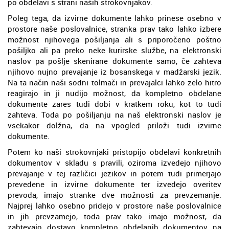
po obdelavi s strani naših strokovnjakov.
Poleg tega, da izvirne dokumente lahko prinese osebno v
prostore naše poslovalnice, stranka prav tako lahko izbere
možnost njihovega pošiljanja ali s priporočeno poštno
pošiljko ali pa preko neke kurirske službe, na elektronski
naslov pa pošlje skenirane dokumente samo, če zahteva
njihovo nujno prevajanje iz bosanskega v madžarski jezik.
Na ta način naši sodni tolmači in prevajalci lahko zelo hitro
reagirajo in ji nudijo možnost, da kompletno obdelane
dokumente zares tudi dobi v kratkem roku, kot to tudi
zahteva. Toda po pošiljanju na naš elektronski naslov je
vsekakor dolžna, da na vpogled priloži tudi izvirne
dokumente.
Potem ko naši strokovnjaki pristopijo obdelavi konkretnih
dokumentov v skladu s pravili, oziroma izvedejo njihovo
prevajanje v tej različici jezikov in potem tudi primerjajo
prevedene in izvirne dokumente ter izvedejo overitev
prevoda, imajo stranke dve možnosti za prevzemanje.
Najprej lahko osebno pridejo v prostore naše poslovalnice
in jih prevzamejo, toda prav tako imajo možnost, da
zahtevajo dostavo kompletno obdelanih dokumentov na