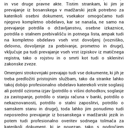
in vse druge pravne akte. Tistim strankam, ki jim je
prevajanje iz bosanskega v madžarski jezik potrebno za
katerikoli osebni dokument, vsekakor omogočamo tudi
njegovo kompletno obdelavo, kar se nanaša, ne samo na
prevajanje potrdila o državljanstvu, osebne izkaznice,
potrdila o stalnem prebivališču in potnega lista, ampak tudi
na kompletno obdelavo vseh vrst dovoljenj (vozniško,
delovno, dovoljenje za prebivanje, prometno in druge),
vključuje pa tudi prevajanje vseh vrst izpiskov iz matičnega
registra, tako o rojstvu in o smrti kot tudi o sklenitvi
zakonske zveze.
Omenjeni strokovnjaki prevajajo tudi vse dokumente, ki jih je
treba predložiti pristojnim službam, tako da stranke lahko
takoj dobijo profesionalno obdelavo katerekoli vrste soglasij
ali potrdil oziroma izjav (potrdilo o višini dohodkov, soglasje
za zastopanje, potrdilo o stanju računa v banki, potrdilo o
nekaznovanosti, potrdilo o stalni zaposlitvi, potrdilo o
samskem stanu in druge), toda lahko jim ponudimo tudi
neposredno prevajanje iz bosanskega v madžarski jezik in
potem tudi profesionalno overitev sodnega tolmača za
katerikoli dokument, ki je povezan, tako s področjem