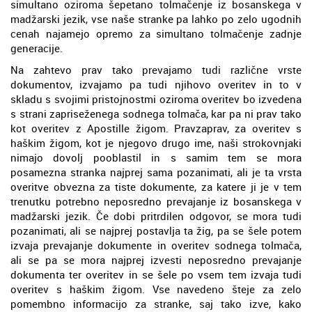
simultano oziroma šepetano tolmačenje iz bosanskega v
madžarski jezik, vse naše stranke pa lahko po zelo ugodnih
cenah najamejo opremo za simultano tolmačenje zadnje
generacije.
Na zahtevo prav tako prevajamo tudi različne vrste
dokumentov, izvajamo pa tudi njihovo overitev in to v
skladu s svojimi pristojnostmi oziroma overitev bo izvedena
s strani zapriseženega sodnega tolmača, kar pa ni prav tako
kot overitev z Apostille žigom. Pravzaprav, za overitev s
haškim žigom, kot je njegovo drugo ime, naši strokovnjaki
nimajo dovolj pooblastil in s samim tem se mora
posamezna stranka najprej sama pozanimati, ali je ta vrsta
overitve obvezna za tiste dokumente, za katere ji je v tem
trenutku potrebno neposredno prevajanje iz bosanskega v
madžarski jezik. Če dobi pritrdilen odgovor, se mora tudi
pozanimati, ali se najprej postavlja ta žig, pa se šele potem
izvaja prevajanje dokumente in overitev sodnega tolmača,
ali se pa se mora najprej izvesti neposredno prevajanje
dokumenta ter overitev in se šele po vsem tem izvaja tudi
overitev s haškim žigom. Vse navedeno šteje za zelo
pomembno informacijo za stranke, saj tako izve, kako