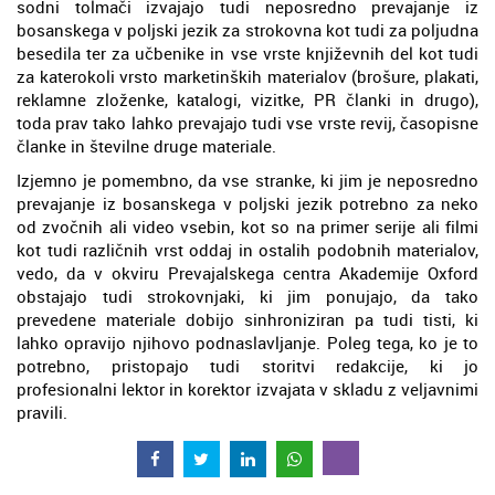
sodni tolmači izvajajo tudi neposredno prevajanje iz
bosanskega v poljski jezik za strokovna kot tudi za poljudna
besedila ter za učbenike in vse vrste književnih del kot tudi
za katerokoli vrsto marketinških materialov (brošure, plakati,
reklamne zloženke, katalogi, vizitke, PR članki in drugo),
toda prav tako lahko prevajajo tudi vse vrste revij, časopisne
članke in številne druge materiale.
Izjemno je pomembno, da vse stranke, ki jim je neposredno
prevajanje iz bosanskega v poljski jezik potrebno za neko
od zvočnih ali video vsebin, kot so na primer serije ali filmi
kot tudi različnih vrst oddaj in ostalih podobnih materialov,
vedo, da v okviru Prevajalskega centra Akademije Oxford
obstajajo tudi strokovnjaki, ki jim ponujajo, da tako
prevedene materiale dobijo sinhroniziran pa tudi tisti, ki
lahko opravijo njihovo podnaslavljanje. Poleg tega, ko je to
potrebno, pristopajo tudi storitvi redakcije, ki jo
profesionalni lektor in korektor izvajata v skladu z veljavnimi
pravili.