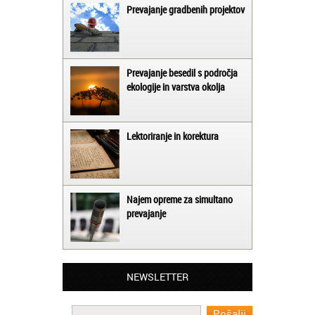
Prevajanje gradbenih projektov
Prevajanje besedil s področja
ekologije in varstva okolja
Lektoriranje in korektura
Najem opreme za simultano
prevajanje
Matjaž iz Ajdovščine:
Lahko pohvalim vse zaposlene v Akademiji
Oxford, ker so resnično profesionalni in
prevajalske storitve opravljajo hitro in
NEWSLETTER
učinkoviti.
Martina iz Bleda: