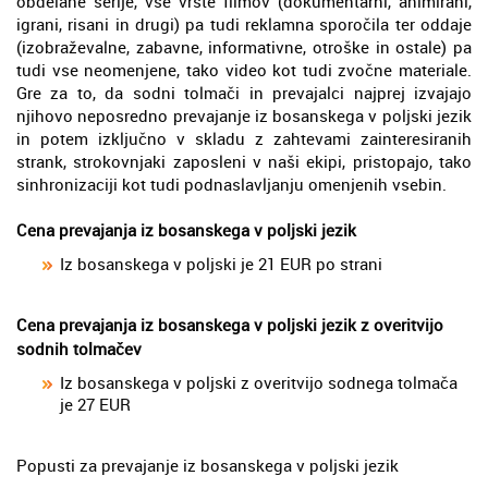
obdelane serije, vse vrste filmov (dokumentarni, animirani,
igrani, risani in drugi) pa tudi reklamna sporočila ter oddaje
(izobraževalne, zabavne, informativne, otroške in ostale) pa
tudi vse neomenjene, tako video kot tudi zvočne materiale.
Gre za to, da sodni tolmači in prevajalci najprej izvajajo
njihovo neposredno prevajanje iz bosanskega v poljski jezik
in potem izključno v skladu z zahtevami zainteresiranih
strank, strokovnjaki zaposleni v naši ekipi, pristopajo, tako
sinhronizaciji kot tudi podnaslavljanju omenjenih vsebin.
Cena prevajanja iz bosanskega v poljski jezik
Iz bosanskega v poljski je 21 EUR po strani
Cena prevajanja iz bosanskega v poljski jezik z overitvijo
sodnih tolmačev
Iz bosanskega v poljski z overitvijo sodnega tolmača
je 27 EUR
Popusti za prevajanje iz bosanskega v poljski jezik