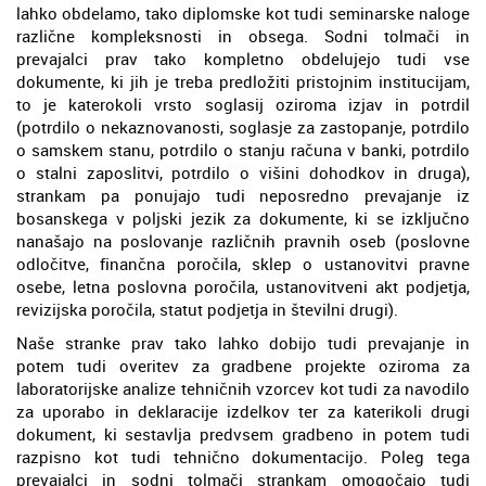
lahko obdelamo, tako diplomske kot tudi seminarske naloge
različne kompleksnosti in obsega. Sodni tolmači in
prevajalci prav tako kompletno obdelujejo tudi vse
dokumente, ki jih je treba predložiti pristojnim institucijam,
to je katerokoli vrsto soglasij oziroma izjav in potrdil
(potrdilo o nekaznovanosti, soglasje za zastopanje, potrdilo
o samskem stanu, potrdilo o stanju računa v banki, potrdilo
o stalni zaposlitvi, potrdilo o višini dohodkov in druga),
strankam pa ponujajo tudi neposredno prevajanje iz
bosanskega v poljski jezik za dokumente, ki se izključno
nanašajo na poslovanje različnih pravnih oseb (poslovne
odločitve, finančna poročila, sklep o ustanovitvi pravne
osebe, letna poslovna poročila, ustanovitveni akt podjetja,
revizijska poročila, statut podjetja in številni drugi).
Naše stranke prav tako lahko dobijo tudi prevajanje in
potem tudi overitev za gradbene projekte oziroma za
laboratorijske analize tehničnih vzorcev kot tudi za navodilo
za uporabo in deklaracije izdelkov ter za katerikoli drugi
dokument, ki sestavlja predvsem gradbeno in potem tudi
razpisno kot tudi tehnično dokumentacijo. Poleg tega
prevajalci in sodni tolmači strankam omogočajo tudi