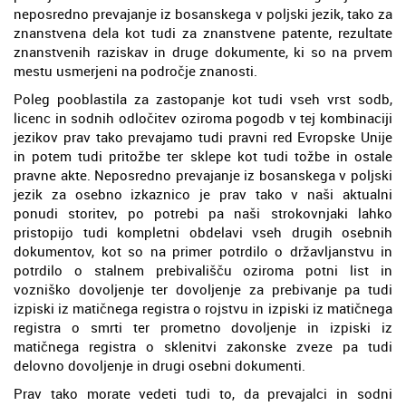
neposredno prevajanje iz bosanskega v poljski jezik, tako za
znanstvena dela kot tudi za znanstvene patente, rezultate
znanstvenih raziskav in druge dokumente, ki so na prvem
mestu usmerjeni na področje znanosti.
Poleg pooblastila za zastopanje kot tudi vseh vrst sodb,
licenc in sodnih odločitev oziroma pogodb v tej kombinaciji
jezikov prav tako prevajamo tudi pravni red Evropske Unije
in potem tudi pritožbe ter sklepe kot tudi tožbe in ostale
pravne akte. Neposredno prevajanje iz bosanskega v poljski
jezik za osebno izkaznico je prav tako v naši aktualni
ponudi storitev, po potrebi pa naši strokovnjaki lahko
pristopijo tudi kompletni obdelavi vseh drugih osebnih
dokumentov, kot so na primer potrdilo o državljanstvu in
potrdilo o stalnem prebivališču oziroma potni list in
vozniško dovoljenje ter dovoljenje za prebivanje pa tudi
izpiski iz matičnega registra o rojstvu in izpiski iz matičnega
registra o smrti ter prometno dovoljenje in izpiski iz
matičnega registra o sklenitvi zakonske zveze pa tudi
delovno dovoljenje in drugi osebni dokumenti.
Prav tako morate vedeti tudi to, da prevajalci in sodni