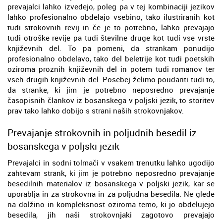
prevajalci lahko izvedejo, poleg pa v tej kombinaciji jezikov
lahko profesionalno obdelajo vsebino, tako ilustriranih kot
tudi strokovnih revij in če je to potrebno, lahko prevajajo
tudi otroške revije pa tudi številne druge kot tudi vse vrste
književnih del. To pa pomeni, da strankam ponudijo
profesionalno obdelavo, tako del beletrije kot tudi poetskih
oziroma proznih književnih del in potem tudi romanov ter
vseh drugih književnih del. Posebej želimo poudariti tudi to,
da stranke, ki jim je potrebno neposredno prevajanje
časopisnih člankov iz bosanskega v poljski jezik, to storitev
prav tako lahko dobijo s strani naših strokovnjakov.
Prevajanje strokovnih in poljudnih besedil iz
bosanskega v poljski jezik
Prevajalci in sodni tolmači v vsakem trenutku lahko ugodijo
zahtevam strank, ki jim je potrebno neposredno prevajanje
besedilnih materialov iz bosanskega v poljski jezik, kar se
uporablja in za strokovna in za poljudna besedila. Ne glede
na dolžino in kompleksnost oziroma temo, ki jo obdelujejo
besedila, jih naši strokovnjaki zagotovo prevajajo