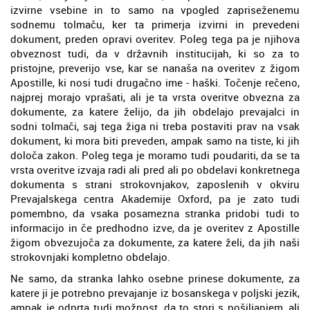
izvirne vsebine in to samo na vpogled zapriseženemu
sodnemu tolmaču, ker ta primerja izvirni in prevedeni
dokument, preden opravi overitev. Poleg tega pa je njihova
obveznost tudi, da v državnih institucijah, ki so za to
pristojne, preverijo vse, kar se nanaša na overitev z žigom
Apostille, ki nosi tudi drugačno ime - haški. Točenje rečeno,
najprej morajo vprašati, ali je ta vrsta overitve obvezna za
dokumente, za katere želijo, da jih obdelajo prevajalci in
sodni tolmači, saj tega žiga ni treba postaviti prav na vsak
dokument, ki mora biti preveden, ampak samo na tiste, ki jih
določa zakon. Poleg tega je moramo tudi poudariti, da se ta
vrsta overitve izvaja radi ali pred ali po obdelavi konkretnega
dokumenta s strani strokovnjakov, zaposlenih v okviru
Prevajalskega centra Akademije Oxford, pa je zato tudi
pomembno, da vsaka posamezna stranka pridobi tudi to
informacijo in če predhodno izve, da je overitev z Apostille
žigom obvezujoča za dokumente, za katere želi, da jih naši
strokovnjaki kompletno obdelajo.
Ne samo, da stranka lahko osebne prinese dokumente, za
katere ji je potrebno prevajanje iz bosanskega v poljski jezik,
ampak je odprta tudi možnost, da to stori s pošiljanjem, ali