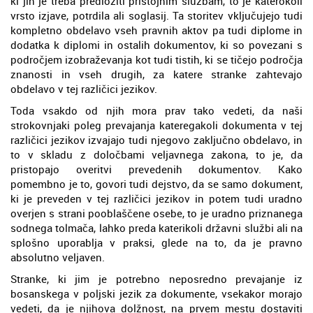
ki jih je treba predložiti pristojnim službam, to je katerokoli
vrsto izjave, potrdila ali soglasij. Ta storitev vključujejo tudi
kompletno obdelavo vseh pravnih aktov pa tudi diplome in
dodatka k diplomi in ostalih dokumentov, ki so povezani s
področjem izobraževanja kot tudi tistih, ki se tičejo področja
znanosti in vseh drugih, za katere stranke zahtevajo
obdelavo v tej različici jezikov.
Toda vsakdo od njih mora prav tako vedeti, da naši
strokovnjaki poleg prevajanja kateregakoli dokumenta v tej
različici jezikov izvajajo tudi njegovo zaključno obdelavo, in
to v skladu z določbami veljavnega zakona, to je, da
pristopajo overitvi prevedenih dokumentov. Kako
pomembno je to, govori tudi dejstvo, da se samo dokument,
ki je preveden v tej različici jezikov in potem tudi uradno
overjen s strani pooblaščene osebe, to je uradno priznanega
sodnega tolmača, lahko preda katerikoli državni službi ali na
splošno uporablja v praksi, glede na to, da je pravno
absolutno veljaven.
Stranke, ki jim je potrebno neposredno prevajanje iz
bosanskega v poljski jezik za dokumente, vsekakor morajo
vedeti, da je njihova dolžnost, na prvem mestu dostaviti