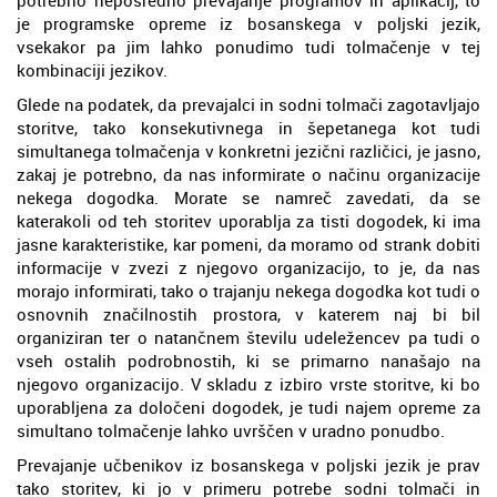
je programske opreme iz bosanskega v poljski jezik,
vsekakor pa jim lahko ponudimo tudi tolmačenje v tej
kombinaciji jezikov.
Glede na podatek, da prevajalci in sodni tolmači zagotavljajo
storitve, tako konsekutivnega in šepetanega kot tudi
simultanega tolmačenja v konkretni jezični različici, je jasno,
zakaj je potrebno, da nas informirate o načinu organizacije
nekega dogodka. Morate se namreč zavedati, da se
katerakoli od teh storitev uporablja za tisti dogodek, ki ima
jasne karakteristike, kar pomeni, da moramo od strank dobiti
informacije v zvezi z njegovo organizacijo, to je, da nas
morajo informirati, tako o trajanju nekega dogodka kot tudi o
osnovnih značilnostih prostora, v katerem naj bi bil
organiziran ter o natančnem številu udeležencev pa tudi o
vseh ostalih podrobnostih, ki se primarno nanašajo na
njegovo organizacijo. V skladu z izbiro vrste storitve, ki bo
uporabljena za določeni dogodek, je tudi najem opreme za
simultano tolmačenje lahko uvrščen v uradno ponudbo.
Prevajanje učbenikov iz bosanskega v poljski jezik je prav
tako storitev, ki jo v primeru potrebe sodni tolmači in