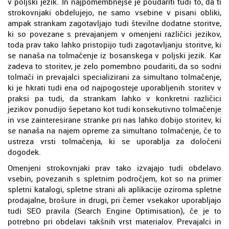
v poljski jezik. In najpomembnejše je poudariti tudi to, da ti
strokovnjaki obdelujejo, ne samo vsebine v pisani obliki,
ampak strankam zagotavljajo tudi številne dodatne storitve,
ki so povezane s prevajanjem v omenjeni različici jezikov,
toda prav tako lahko pristopijo tudi zagotavljanju storitve, ki
se nanaša na tolmačenje iz bosanskega v poljski jezik. Kar
zadeva to storitev, je zelo pomembno poudariti, da so sodni
tolmači in prevajalci specializirani za simultano tolmačenje,
ki je hkrati tudi ena od najpogosteje uporabljenih storitev v
praksi pa tudi, da strankam lahko v konkretni različici
jezikov ponudijo šepetano kot tudi konsekutivno tolmačenje
in vse zainteresirane stranke pri nas lahko dobijo storitev, ki
se nanaša na najem opreme za simultano tolmačenje, če to
ustreza vrsti tolmačenja, ki se uporablja za določeni
dogodek.
Omenjeni strokovnjaki prav tako izvajajo tudi obdelavo
vsebin, povezanih s spletnim področjem, kot so na primer
spletni katalogi, spletne strani ali aplikacije oziroma spletne
prodajalne, brošure in drugi, pri čemer vsekakor uporabljajo
tudi SEO pravila (Search Engine Optimisation), če je to
potrebno pri obdelavi takšnih vrst materialov. Prevajalci in