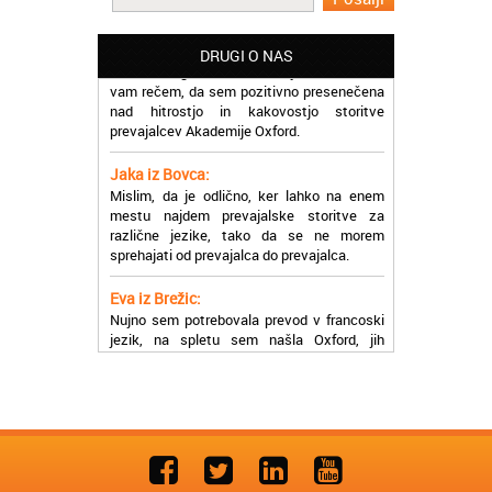
Potrebovala sem prevajanje iz
madžarskega v slovenski jezik in lahko
DRUGI O NAS
vam rečem, da sem pozitivno presenečena
nad hitrostjo in kakovostjo storitve
prevajalcev Akademije Oxford.
Jaka iz Bovca:
Mislim, da je odlično, ker lahko na enem
mestu najdem prevajalske storitve za
različne jezike, tako da se ne morem
sprehajati od prevajalca do prevajalca.
Eva iz Brežic:
Nujno sem potrebovala prevod v francoski
jezik, na spletu sem našla Oxford, jih
poklicala in v roku nekaj ur sem po
elektronski pošti prejela prevod. Resnično
so izjemni!
Zoran iz Velenja:
Uslužni, hitri in ljubeznivi, za njih imam
samo pohvalne besede!