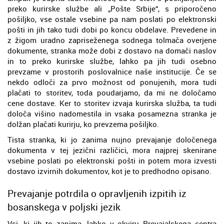
preko kurirske službe ali „Pošte Srbije“, s priporočeno
pošiljko, vse ostale vsebine pa nam poslati po elektronski
pošti in jih tako tudi dobi po koncu obdelave. Prevedene in
z žigom uradno zapriseženega sodnega tolmača overjene
dokumente, stranka može dobi z dostavo na domači naslov
in to preko kurirske službe, lahko pa jih tudi osebno
prevzame v prostorih poslovalnice naše institucije. Če se
nekdo odloči za prvo možnost od ponujenih, mora tudi
plačati to storitev, toda poudarjamo, da mi ne določamo
cene dostave. Ker to storitev izvaja kurirska služba, ta tudi
določa višino nadomestila in vsaka posamezna stranka je
dolžan plačati kurirju, ko prevzema pošiljko.
Tista stranka, ki jo zanima nujno prevajanje določenega
dokumenta v tej jezični različici, mora najprej skenirane
vsebine poslati po elektronski pošti in potem mora izvesti
dostavo izvirnih dokumentov, kot je to predhodno opisano.
Prevajanje potrdila o opravljenih izpitih iz
bosanskega v poljski jezik
Vsi, ki jih to zanima, lahko v okviru Prevajalskega centra