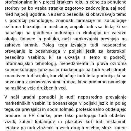
profesionalno in v precej kratkem roku, s ceno za ponujeno
storitev pa bo vsaka stranka zagotovo zadovoljna, saj sodi
med najbolj ugodne. Ne samo besedila, ki obravnavajo temo
s področij psihologije, znanosti farmacije in sociologije
oziroma filozofije in medicine, ampak tudi vsa tista, ki se
nanašajo na gradbeno industrijo in ekologijo ter varstvo
okolja, finance in politiko, naši strokovnjaki prevajajo na
zahtevo strank. Poleg tega izvajajo tudi neposredno
prevajanje iz bosanskega v poljski jezik za katerokoli
besedilno vsebino, ki se ukvarja s temo s področij
informacijskih tehnologij, menedžmenta in prava oziroma
komunikologije, turizma in marketinga pa tudi vseh drugih
znanstvenih disciplin, kar vključuje tudi tista področja, ki so
povezana z naravoslovnimi in tista, ki se primarno nanašajo
na različne veje družbenih ved.
V naši uradni ponudbi je tudi neposredno prevajanje
marketinških vsebin iz bosanskega v poljski jezik in poleg
tega, da prevajalci in sodni tolmači profesionalno obdelujejo
brošure in PR članke, prav tako pristopajo tudi obdelavi
vizitk, zatem katalogov in plakatov kot tudi reklamnih
letakov pa tudi zloženk in vseh drugih vsebin, skozi katere