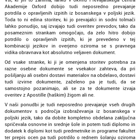
Akademije Oxford dobijo tudi neposredno prevajanje
potrdila o opravljenih izpitih iz bosanskega v poljski jezik.
Toda to ni edina storitev, ki jo prevajalci in sodni tolmači
lahko ponudijo, saj izvajajo tudi overitev prevodov, tako da
posameznim strankam omogočajo, da zelo hitro dobijo
potrdilo o opravljenih izpitih, ki je prevedeno v tej
kombinaciji jezikov in overjeno oziroma se s pravnega
vidika obravnava kot absolutno veljaven dokument.
Od vsake stranke, ki ji je omenjena storitev potrebna za
razne osebne dokumente se vsekakor zahteva, da pri
pošiljanju ali osebni dostavi materialov na obdelavo, dostavi
tudi izvirne dokumente, zaželeno pa je tudi, da se
samostojno pozanimajo, ali se za te dokumente izvaja
overitev z Apostille (haškim) žigom ali ne.
V naši ponudbi je tudi neposredno prevajanje vseh drugih
dokumentov s področja izobraževanja iz bosanskega v
poljski jezik, tako da dobite kompletno obdelana zaključna
spričevala osnovne in srednje šole in potem tudi diplomo in
dodatek k diplomi kot tudi predmetnike in programe fakultet
ter prepis ocen pa tudi potrdilo o rednem šolanju oziroma