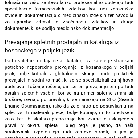
tolmači na vašo zahtevo lahko profesionalno obdelajo tudi
specifikacije farmacevtskih izdelkov kot tudi zdravniške
izvide in dokumentacijo o medicinskih izdelkih ter navodila
za uporabo zdravil in značilnosti izdelkov in druge
dokumente, ki se sodijo medicinsko dokumentacijo.
Prevajanje spletnih prodajaln in kataloga iz
bosanskega v poljski jezik
Da bi spletne prodajalne ali katalogi, za katere je strankam
potrebno neposredno prevajanje iz bosanskega v poljski
jezik, bolje kotirali v globalnem iskanju, bodo poskrbeli
prevajalci in sodni tolmači, ki so se specializirali za njihovo
obdelavo. Točenje rečeno, oni se pri prevajanju teh pa tudi
ostalih spletnih vsebin, kot so na primer spletne strani ali
brošure, ravnajo po pravilih, ki se nanašajo na SEO (Search
Engine Optimisation), tako da zelo hitro po postavljanju na
splet vsi ti materiali precej bolje kotirajo, in to predvsem
zato, ker jih iskalniki prepoznajo kot izvirne in usklajene s
pravili v okviru spleta. Poleg tega je jasno, da naši
strokovnjaki izpolnjujejo tudi zahteve strank, ki jim je
potrebno neposredno prevajanje programov in aplikacij, to