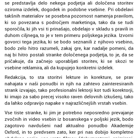
se predstavlja delo nekega podjetja ali določena storitev
oziroma izdelek, dogodek in podobne vsebine. Pri obdelavi
takšnih materialov se posebna pozornost namenja pravilom,
ki so povezana s področjem marketinga, tako da se tudi
sporočila, ki jih vsi ti prinašajo, obdelajo v skladu s pravili in
duhom ciljnega, to je v tem primeru poljskega jezika. Izvorni
govorci tega jezika, ki se bodo seznanili z njihovo vsebino,
bodo zelo hitro razumeli, zakaj gre, kar nadalje pomeni, da
naj bi hitro postali stranke določenega podjetja, to je, da se
pričakuje, da začnejo uporabljati storitev, ki se skozi te
vsebine reklamira, ali da kupujejo konkretni izdelek.
Redakcija, to sta storitvi lekture in korekture, se prav
nahajata v naši ponudbi in njih na zahtevo zainteresiranih
strank izvajajo, tako profesionalni lektorji kot tudi korektorji,
ki imajo za sabo precej visoko raven delovnih izkušenj, tako
da lahko odpravijo napake v najrazličnejših vrstah vsebin.
Vse tiste stranke, ki jim je potrebno neposredno prevajanje
zvočnih in video vsebin iz bosanskega v poljski jezik, bodo
zagotovo navdušeni nad aktualno ponudbo Akademije
Oxford, in to predvsem zato, ker pri nas dobijo kompletno