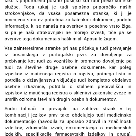
tako s priporočeno poštno pošiljko kot tudi preko kurirske
službe. Toda tukaj je tudi splošno priporočilo naših
strokovnjakov, da vsaka posamezna stranka, ki ji je
omenjena storitev potrebna za katerikoli dokument, pridobi
informacijo, ki se nanaša na overitev s posebno vrsto žiga,
ki pa je naši strokovnjaki ne morejo izvesti, tiče pa se
overitve tega dokumenta s haškim ali Apostille žigom.
Vse zainteresirane stranke pri nas pričakuje tudi prevajanje
iz bosanskega v portugalski jezik za dovoljenje za
prebivanje kot tudi za vozniško in prometno dovoljenje pa
tudi za številne druge osebne dokumente, kar poleg
izpiskov iz matičnega registra o rojstvu, potnega lista in
potrdila o državljanstvu vključuje tudi kompletno obdelavo
osebne izkaznice, potrdila o stalnem prebivališču in
izpiskov iz matičnega registra o sklenitvi zakonske zveze in
umrlih oziroma številnih drugih osebnih dokumentov.
Sodni tolmači in prevajalci na zahtevo strank v tej
kombinaciji jezikov prav tako obdelujejo tudi medicinsko
dokumentacijo (navodila za uporabo zdravil in značilnosti
izdelkov, zdravniški izvidi, dokumentacija o medicinskih
izdelkih, specifikacije farmacevtskih izdelkov in druga),