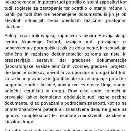
nekaznovanosti in potem tudi potrdilo o stalni zaposlitvi kot
tudi soglasje za zastopanje ter potrdilo o stanju računa v
banki pa tudi številne neomenjene dokumente, ki jih je ob
številnih situacijah treba predložiti različnim pristojnim
službam.
Poleg tega strokovnjaki, zaposleni v okviru Prevajalskega
centra Akademije Oxford, izvajajo tudi prevajanje iz
bosanskega v portugalski jezik za dokumente, ki sestavljajo
tehnično in razpisno dokumentacijo oziroma za tiste, ki
predstavljajo sestavni del gradbene dokumentacije
(laboratorijske analize tehničnih vzorcev, gradbeni projekti,
deklaracije izdelkov, navodila za uporabo in druga) kot tudi
za različne pravne akte (pooblastilo za zastopanje, pritožbe,
pogodbe, sodbe, licence, pravni red Evropske Unije, sodne
odločbe, certifikati in drugi). Prav tako sodni tolmači in
prevajalci lahko kompletno obdelujejo tudi razne osebne
dokumente, ki so povezani s področjem znanosti, kot so na
primer znanstveni patenti ali znanstvena dela, ne glede na
njihovo kompleksnost ter rezultate znanstvenih raziskav in
številne druge.
Na zahtevo strank izvajamo tudi prevajanje iz bosanskega v