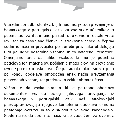
V uradni ponudbi storitev, ki jih nudimo, je tudi prevajanje iz
bosanskega v portugalski jezik za vse vrste učbenikov in
potem tudi za ilustrirane pa tudi strokovne in ostale vrste
revij ter za časopisne članke in strokovna besedila, čeprav
sodni tolmači in prevajalci po potrebi prav tako obdelujejo
tudi poljudne besedilne vsebine, in to katerekoli tematike.
Omenjamo tudi, da lahko vsakdo, ki mu je potrebna
obdelava teh materialov, pošiljanje materialov na prevajanje
izvede po elektronski pošti. Če pa stranki tako ustreza, ji bo
po koncu obdelave omogočen enak način prevzemanja
prevedenih vsebin, kar predstavlja velik prihranek časa.
Važno je, da vsaka stranka, ki je potrebna obdelava
dokumentov, ve, da poleg njihovega prevajanja iz
bosanskega v portugalski jezik, naši strokovnjaki
pravzaprav izvajajo njegovo kompletno obdelavo oziroma
pristopajo overitvi, in to v skladu z veljavno zakonodajo.
Glede na to, da sodni tolmači, ki so zadolženi za overitev,