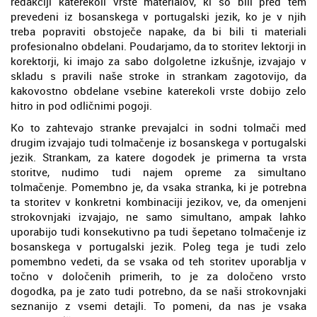
redakciji katerekoli vrste materialov, ki so bili pred tem
prevedeni iz bosanskega v portugalski jezik, ko je v njih
treba popraviti obstoječe napake, da bi bili ti materiali
profesionalno obdelani. Poudarjamo, da to storitev lektorji in
korektorji, ki imajo za sabo dolgoletne izkušnje, izvajajo v
skladu s pravili naše stroke in strankam zagotovijo, da
kakovostno obdelane vsebine katerekoli vrste dobijo zelo
hitro in pod odličnimi pogoji.
Ko to zahtevajo stranke prevajalci in sodni tolmači med
drugim izvajajo tudi tolmačenje iz bosanskega v portugalski
jezik. Strankam, za katere dogodek je primerna ta vrsta
storitve, nudimo tudi najem opreme za simultano
tolmačenje. Pomembno je, da vsaka stranka, ki je potrebna
ta storitev v konkretni kombinaciji jezikov, ve, da omenjeni
strokovnjaki izvajajo, ne samo simultano, ampak lahko
uporabijo tudi konsekutivno pa tudi šepetano tolmačenje iz
bosanskega v portugalski jezik. Poleg tega je tudi zelo
pomembno vedeti, da se vsaka od teh storitev uporablja v
točno v določenih primerih, to je za določeno vrsto
dogodka, pa je zato tudi potrebno, da se naši strokovnjaki
seznanijo z vsemi detajli. To pomeni, da nas je vsaka