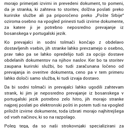
morajo primerjati izvirni in prevedeni dokument, to pomeni,
da je stranka, ki zahteva to storitev, dolžna poslati preko
kurirske službe ali pa priporočeno preko „Pošte Srbije“
oziroma osebno na vpogled prinesti tudi izvirne dokumente,
za katere ji je potrebno neposredno prevajanje iz
bosanskega v portugalski jezik.
Ko prevajalci in sodni tolmači končajo z obdelavo
dostavljenih vsebin, jih stranke lahko prevzamejo o osebno,
prav tako pa se lahko opredelijo tudi za opcijo dostave
obdelanih dokumentov na njihov naslov. Ker bo ta storitev
zaupana kurirski službi, bo tudi zaračunana ločeno od
prevajanja in overitve dokumenta, ceno pa v tem primeru
lahko določi samo služba, ki tudi izvaja dostavo.
Da bi sodni tolmači in prevajalci lahko ugodili zahtevam
strank, ki jim je neposredno prevajanje iz bosanskega v
portugalski jezik potrebno zelo hitro, jih morajo stranke
najprej poslati po elektronski pošti in potem tudi na vpogled
priložit izvirne dokumente, toda izbrati morajo najhitrejšega
od vseh načinov, ki so na razpolago.
Poleg tega, da so naši strokovnjaki specializirani za