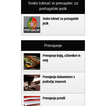
Sodni tolmač in prevajalec za
portugalski jezik
Sodni tolmač za portugalski
jezik
Prevajanje
Prevajanje knjig, učbenikov in
revij
Prevajanje dokumentov s
področja znanosti
Prevajanje potrdil