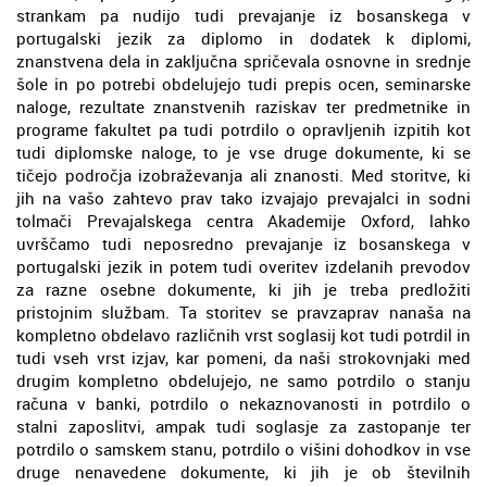
strankam pa nudijo tudi prevajanje iz bosanskega v
portugalski jezik za diplomo in dodatek k diplomi,
znanstvena dela in zaključna spričevala osnovne in srednje
šole in po potrebi obdelujejo tudi prepis ocen, seminarske
naloge, rezultate znanstvenih raziskav ter predmetnike in
programe fakultet pa tudi potrdilo o opravljenih izpitih kot
tudi diplomske naloge, to je vse druge dokumente, ki se
tičejo področja izobraževanja ali znanosti. Med storitve, ki
jih na vašo zahtevo prav tako izvajajo prevajalci in sodni
tolmači Prevajalskega centra Akademije Oxford, lahko
uvrščamo tudi neposredno prevajanje iz bosanskega v
portugalski jezik in potem tudi overitev izdelanih prevodov
za razne osebne dokumente, ki jih je treba predložiti
pristojnim službam. Ta storitev se pravzaprav nanaša na
kompletno obdelavo različnih vrst soglasij kot tudi potrdil in
tudi vseh vrst izjav, kar pomeni, da naši strokovnjaki med
drugim kompletno obdelujejo, ne samo potrdilo o stanju
računa v banki, potrdilo o nekaznovanosti in potrdilo o
stalni zaposlitvi, ampak tudi soglasje za zastopanje ter
potrdilo o samskem stanu, potrdilo o višini dohodkov in vse
druge nenavedene dokumente, ki jih je ob številnih