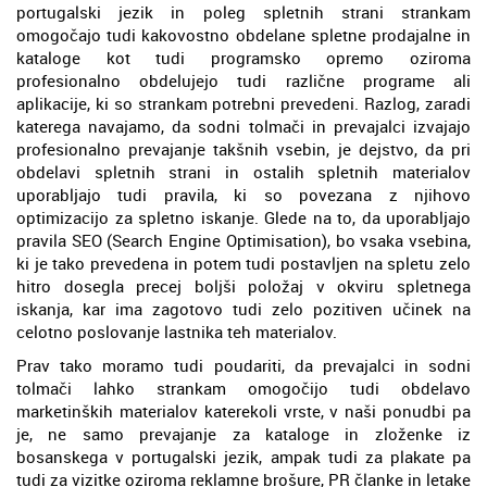
portugalski jezik in poleg spletnih strani strankam
omogočajo tudi kakovostno obdelane spletne prodajalne in
kataloge kot tudi programsko opremo oziroma
profesionalno obdelujejo tudi različne programe ali
aplikacije, ki so strankam potrebni prevedeni. Razlog, zaradi
katerega navajamo, da sodni tolmači in prevajalci izvajajo
profesionalno prevajanje takšnih vsebin, je dejstvo, da pri
obdelavi spletnih strani in ostalih spletnih materialov
uporabljajo tudi pravila, ki so povezana z njihovo
optimizacijo za spletno iskanje. Glede na to, da uporabljajo
pravila SEO (Search Engine Optimisation), bo vsaka vsebina,
ki je tako prevedena in potem tudi postavljen na spletu zelo
hitro dosegla precej boljši položaj v okviru spletnega
iskanja, kar ima zagotovo tudi zelo pozitiven učinek na
celotno poslovanje lastnika teh materialov.
Prav tako moramo tudi poudariti, da prevajalci in sodni
tolmači lahko strankam omogočijo tudi obdelavo
marketinških materialov katerekoli vrste, v naši ponudbi pa
je, ne samo prevajanje za kataloge in zloženke iz
bosanskega v portugalski jezik, ampak tudi za plakate pa
tudi za vizitke oziroma reklamne brošure, PR članke in letake