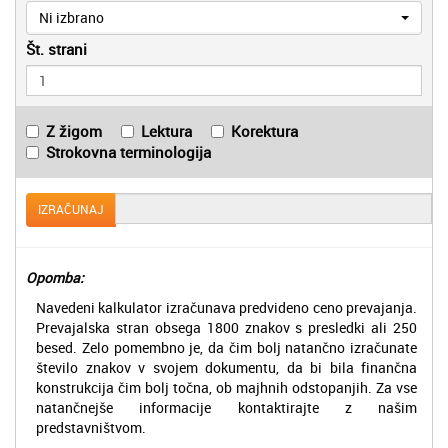
Ni izbrano
Št. strani
Z žigom
Lektura
Korektura
Strokovna terminologija
IZRAČUNAJ
Opomba:
Navedeni kalkulator izračunava predvideno ceno prevajanja.
Prevajalska stran obsega 1800 znakov s presledki ali 250
besed. Zelo pomembno je, da čim bolj natančno izračunate
število znakov v svojem dokumentu, da bi bila finančna
konstrukcija čim bolj točna, ob majhnih odstopanjih. Za vse
natančnejše informacije kontaktirajte z našim
predstavništvom.