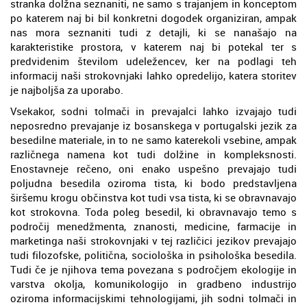
stranka dolžna seznaniti, ne samo s trajanjem in konceptom
po katerem naj bi bil konkretni dogodek organiziran, ampak
nas mora seznaniti tudi z detajli, ki se nanašajo na
karakteristike prostora, v katerem naj bi potekal ter s
predvidenim številom udeležencev, ker na podlagi teh
informacij naši strokovnjaki lahko opredelijo, katera storitev
je najboljša za uporabo.
Vsekakor, sodni tolmači in prevajalci lahko izvajajo tudi
neposredno prevajanje iz bosanskega v portugalski jezik za
besedilne materiale, in to ne samo katerekoli vsebine, ampak
različnega namena kot tudi dolžine in kompleksnosti.
Enostavneje rečeno, oni enako uspešno prevajajo tudi
poljudna besedila oziroma tista, ki bodo predstavljena
širšemu krogu občinstva kot tudi vsa tista, ki se obravnavajo
kot strokovna. Toda poleg besedil, ki obravnavajo temo s
področij menedžmenta, znanosti, medicine, farmacije in
marketinga naši strokovnjaki v tej različici jezikov prevajajo
tudi filozofske, politična, sociološka in psihološka besedila.
Tudi če je njihova tema povezana s področjem ekologije in
varstva okolja, komunikologijo in gradbeno industrijo
oziroma informacijskimi tehnologijami, jih sodni tolmači in