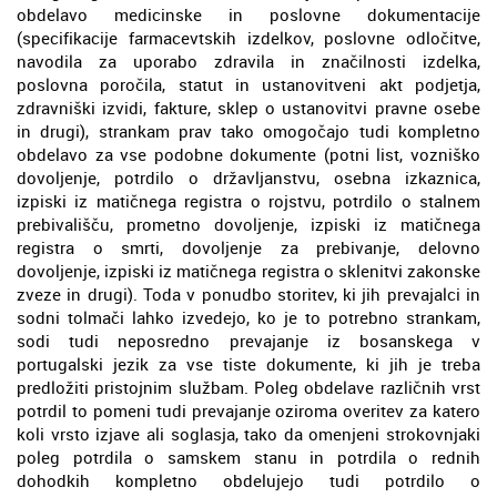
obdelavo medicinske in poslovne dokumentacije
(specifikacije farmacevtskih izdelkov, poslovne odločitve,
navodila za uporabo zdravila in značilnosti izdelka,
poslovna poročila, statut in ustanovitveni akt podjetja,
zdravniški izvidi, fakture, sklep o ustanovitvi pravne osebe
in drugi), strankam prav tako omogočajo tudi kompletno
obdelavo za vse podobne dokumente (potni list, vozniško
dovoljenje, potrdilo o državljanstvu, osebna izkaznica,
izpiski iz matičnega registra o rojstvu, potrdilo o stalnem
prebivališču, prometno dovoljenje, izpiski iz matičnega
registra o smrti, dovoljenje za prebivanje, delovno
dovoljenje, izpiski iz matičnega registra o sklenitvi zakonske
zveze in drugi). Toda v ponudbo storitev, ki jih prevajalci in
sodni tolmači lahko izvedejo, ko je to potrebno strankam,
sodi tudi neposredno prevajanje iz bosanskega v
portugalski jezik za vse tiste dokumente, ki jih je treba
predložiti pristojnim službam. Poleg obdelave različnih vrst
potrdil to pomeni tudi prevajanje oziroma overitev za katero
koli vrsto izjave ali soglasja, tako da omenjeni strokovnjaki
poleg potrdila o samskem stanu in potrdila o rednih
dohodkih kompletno obdelujejo tudi potrdilo o