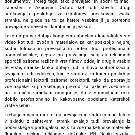
dokumentov. Poleg tega, tako prevajalci in sodni tolmači,
zaposleni v Akademiji Oxford kot tudi številni drugi
strokovnjaki poskrbijo za izpolnitev pričakovanj vsake
stranke, ne glede na to, za katere vsebine ji je potrebno
prevajanje v navedeni kombinaciji jezikov.
Tako na primer dobijo kompletno obdelano katerokoli vrsto
video kot tudi zvočnih materialov, za kar poskrbijo najprej
sodni tolmači in prevajalci in potem tudi profesionalni
podnaslavljalec, čeprav po prevajanju serij ali reklamnih
sporočil oziroma različnih vrst filmov, oddaj in drugih vsebin
te vrste, stranke lahko dobijo tudi njihovo sinhronizacijo.
Izvajamo tudi redakcijo, kar je storitev, za katero poskrbijo
profesionalni lektorji oziroma korektorji, tako da popravijo
vse napake, ki jih vsebujejo prevodi za različne vsebine in
na ta način strankam omogočijo, da v optimalnem roku
dobijo profesionalno in kakovostno obdelane katerekoli
vrste vsebin.
Treba je omeniti tudi to, da prevajalci in sodni tolmači lahko
v skladu z zahtevami strank izvajajo tudi prevajanje iz
bosanskega v portugalski jezik za vse marketinške materiale
(katalogi, plakati, reklamne zloženke, PR članki, vizitke,