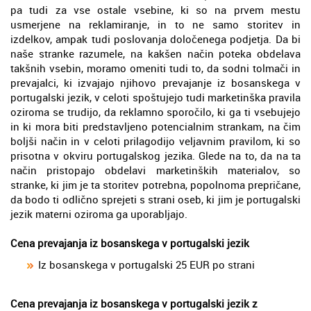
pa tudi za vse ostale vsebine, ki so na prvem mestu
usmerjene na reklamiranje, in to ne samo storitev in
izdelkov, ampak tudi poslovanja določenega podjetja. Da bi
naše stranke razumele, na kakšen način poteka obdelava
takšnih vsebin, moramo omeniti tudi to, da sodni tolmači in
prevajalci, ki izvajajo njihovo prevajanje iz bosanskega v
portugalski jezik, v celoti spoštujejo tudi marketinška pravila
oziroma se trudijo, da reklamno sporočilo, ki ga ti vsebujejo
in ki mora biti predstavljeno potencialnim strankam, na čim
boljši način in v celoti prilagodijo veljavnim pravilom, ki so
prisotna v okviru portugalskog jezika. Glede na to, da na ta
način pristopajo obdelavi marketinških materialov, so
stranke, ki jim je ta storitev potrebna, popolnoma prepričane,
da bodo ti odlično sprejeti s strani oseb, ki jim je portugalski
jezik materni oziroma ga uporabljajo.
Cena prevajanja iz bosanskega v portugalski jezik
Iz bosanskega v portugalski 25 EUR po strani
Cena prevajanja iz bosanskega v portugalski jezik z