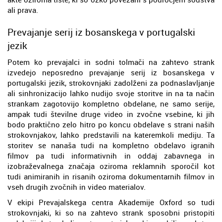
ali prava.
Prevajanje serij iz bosanskega v portugalski
jezik
Potem ko prevajalci in sodni tolmači na zahtevo strank
izvedejo neposredno prevajanje serij iz bosanskega v
portugalski jezik, strokovnjaki zadolženi za podnaslavljanje
ali sinhronizacijo lahko nudijo svoje storitve in na ta način
strankam zagotovijo kompletno obdelane, ne samo serije,
ampak tudi številne druge video in zvočne vsebine, ki jih
bodo praktično zelo hitro po koncu obdelave s strani naših
strokovnjakov, lahko predstavili na kateremkoli mediju. Ta
storitev se nanaša tudi na kompletno obdelavo igranih
filmov pa tudi informativnih in oddaj zabavnega in
izobraževalnega značaja oziroma reklamnih sporočil kot
tudi animiranih in risanih oziroma dokumentarnih filmov in
vseh drugih zvočnih in video materialov.
V ekipi Prevajalskega centra Akademije Oxford so tudi
strokovnjaki, ki so na zahtevo strank sposobni pristopiti