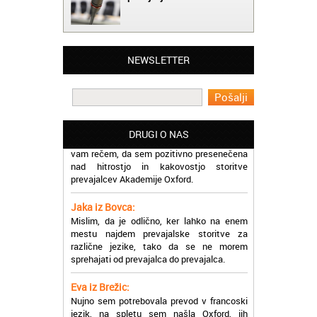
Matjaž iz Ajdovščine:
Lahko pohvalim vse zaposlene v Akademiji
Oxford, ker so resnično profesionalni in
prevajalske storitve opravljajo hitro in
NEWSLETTER
učinkoviti.
Martina iz Bleda:
Potrebovala sem prevajanje iz
madžarskega v slovenski jezik in lahko
vam rečem, da sem pozitivno presenečena
DRUGI O NAS
nad hitrostjo in kakovostjo storitve
prevajalcev Akademije Oxford.
Jaka iz Bovca:
Mislim, da je odlično, ker lahko na enem
mestu najdem prevajalske storitve za
različne jezike, tako da se ne morem
sprehajati od prevajalca do prevajalca.
Eva iz Brežic:
Nujno sem potrebovala prevod v francoski
jezik, na spletu sem našla Oxford, jih
poklicala in v roku nekaj ur sem po
elektronski pošti prejela prevod. Resnično