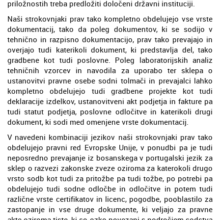
priložnostih treba predložiti določeni državni instituciji.
Naši strokovnjaki prav tako kompletno obdelujejo vse vrste
dokumentacij, tako da poleg dokumentov, ki se sodijo v
tehnično in razpisno dokumentacijo, prav tako prevajajo in
overjajo tudi katerikoli dokument, ki predstavlja del, tako
gradbene kot tudi poslovne. Poleg laboratorijskih analiz
tehničnih vzorcev in navodila za uporabo ter sklepa o
ustanovitvi pravne osebe sodni tolmači in prevajalci lahko
kompletno obdelujejo tudi gradbene projekte kot tudi
deklaracije izdelkov, ustanovitveni akt podjetja in fakture pa
tudi statut podjetja, poslovne odločitve in katerikoli drugi
dokument, ki sodi med omenjene vrste dokumentacij.
V navedeni kombinaciji jezikov naši strokovnjaki prav tako
obdelujejo pravni red Evropske Unije, v ponudbi pa je tudi
neposredno prevajanje iz bosanskega v portugalski jezik za
sklep o razvezi zakonske zveze oziroma za katerokoli drugo
vrsto sodb kot tudi za pritožbe pa tudi tožbe, po potrebi pa
obdelujejo tudi sodne odločbe in odločitve in potem tudi
različne vrste certifikatov in licenc, pogodbe, pooblastilo za
zastopanje in vse druge dokumente, ki veljajo za pravne
akte oziroma tiste, ki so ozko povezani s področjem sodstva