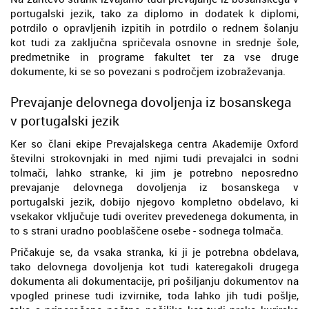
portugalski jezik, tako za diplomo in dodatek k diplomi,
potrdilo o opravljenih izpitih in potrdilo o rednem šolanju
kot tudi za zaključna spričevala osnovne in srednje šole,
predmetnike in programe fakultet ter za vse druge
dokumente, ki se so povezani s področjem izobraževanja.
Prevajanje delovnega dovoljenja iz bosanskega
v portugalski jezik
Ker so člani ekipe Prevajalskega centra Akademije Oxford
številni strokovnjaki in med njimi tudi prevajalci in sodni
tolmači, lahko stranke, ki jim je potrebno neposredno
prevajanje delovnega dovoljenja iz bosanskega v
portugalski jezik, dobijo njegovo kompletno obdelavo, ki
vsekakor vključuje tudi overitev prevedenega dokumenta, in
to s strani uradno pooblaščene osebe - sodnega tolmača.
Pričakuje se, da vsaka stranka, ki ji je potrebna obdelava,
tako delovnega dovoljenja kot tudi kateregakoli drugega
dokumenta ali dokumentacije, pri pošiljanju dokumentov na
vpogled prinese tudi izvirnike, toda lahko jih tudi pošlje,