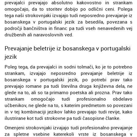
prevajalci prevajajo absolutno kakovostno in strankam
omogočajo, da to storitev dobijo po odlični ceni. Polega
tega naši strokovnjaki izvajajo tudi neposredno prevajanje iz
bosanskega v portugalski jezik za besedila, povezana s
področji bančništva in financ pa tudi vseh nenavedenih vej
družbenih ali naravoslovnih ved.
Prevajanje beletrije iz bosanskega v portugalski
jezik
Poleg tega, da prevajalci in sodni tolmači, ko je to potrebno
strankam, izvajajo neposredno prevajanje beletrije iz
bosanskega v portugalski jezik, po potrebi prav tako
prevajajo romane pa tudi številna druga književna dela, ne
glede na to, ali so ta primarno poetska ali prozna. Prav tako
strankam omogočajo tudi profesionalno obdelavo
učbenikov, ne glede na to, s katerim predmetom so povezani
in v tej kombinaciji jezikov lahko prevajajo tudi revije, kako
ilustrirane kot tudi strokovne pa tudi časopisne članke.
Omenjeni strokovnjaki izvajajo tudi profesionalno prevajanje
za spletne vsebine katerekoli vrste iz bosanskega v