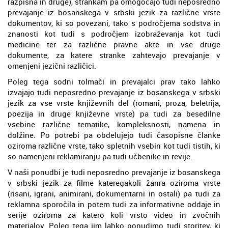
razpisna in druge), strankam pa omogočajo tudi neposredno
prevajanje iz bosanskega v srbski jezik za različne vrste
dokumentov, ki so povezani, tako s področjema sodstva in
znanosti kot tudi s področjem izobraževanja kot tudi
medicine ter za različne pravne akte in vse druge
dokumente, za katere stranke zahtevajo prevajanje v
omenjeni jezični različici.
Poleg tega sodni tolmači in prevajalci prav tako lahko
izvajajo tudi neposredno prevajanje iz bosanskega v srbski
jezik za vse vrste književnih del (romani, proza, beletrija,
poezija in druge književne vrste) pa tudi za besedilne
vsebine različne tematike, kompleksnosti, namena in
dolžine. Po potrebi pa obdelujejo tudi časopisne članke
oziroma različne vrste, tako spletnih vsebin kot tudi tistih, ki
so namenjeni reklamiranju pa tudi učbenike in revije.
V naši ponudbi je tudi neposredno prevajanje iz bosanskega
v srbski jezik za filme kateregakoli žanra oziroma vrste
(risani, igrani, animirani, dokumentarni in ostali) pa tudi za
reklamna sporočila in potem tudi za informativne oddaje in
serije oziroma za katero koli vrsto video in zvočnih
materialov. Poleg tega jim lahko ponudimo tudi storitev, ki