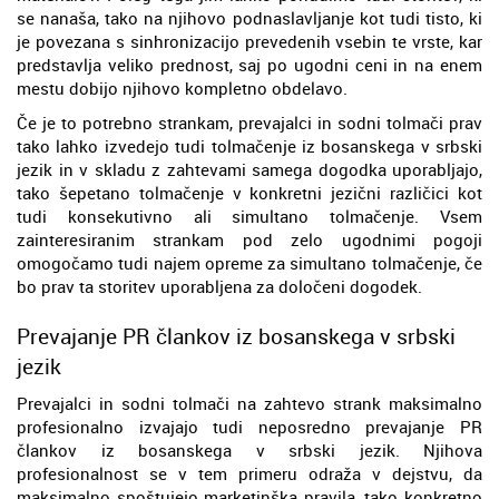
se nanaša, tako na njihovo podnaslavljanje kot tudi tisto, ki
je povezana s sinhronizacijo prevedenih vsebin te vrste, kar
predstavlja veliko prednost, saj po ugodni ceni in na enem
mestu dobijo njihovo kompletno obdelavo.
Če je to potrebno strankam, prevajalci in sodni tolmači prav
tako lahko izvedejo tudi tolmačenje iz bosanskega v srbski
jezik in v skladu z zahtevami samega dogodka uporabljajo,
tako šepetano tolmačenje v konkretni jezični različici kot
tudi konsekutivno ali simultano tolmačenje. Vsem
zainteresiranim strankam pod zelo ugodnimi pogoji
omogočamo tudi najem opreme za simultano tolmačenje, če
bo prav ta storitev uporabljena za določeni dogodek.
Prevajanje PR člankov iz bosanskega v srbski
jezik
Prevajalci in sodni tolmači na zahtevo strank maksimalno
profesionalno izvajajo tudi neposredno prevajanje PR
člankov iz bosanskega v srbski jezik. Njihova
profesionalnost se v tem primeru odraža v dejstvu, da
maksimalno spoštujejo marketinška pravila, tako konkretno