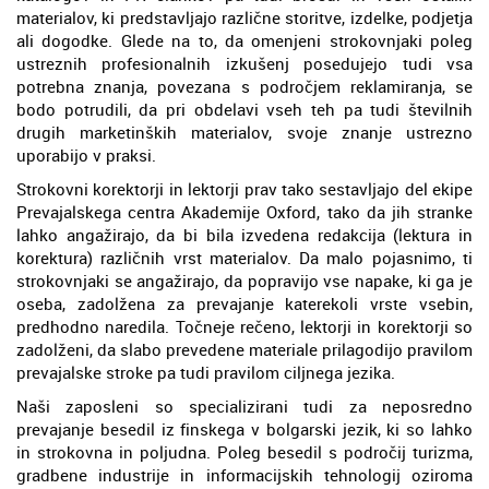
materialov, ki predstavljajo različne storitve, izdelke, podjetja
ali dogodke. Glede na to, da omenjeni strokovnjaki poleg
ustreznih profesionalnih izkušenj posedujejo tudi vsa
potrebna znanja, povezana s področjem reklamiranja, se
bodo potrudili, da pri obdelavi vseh teh pa tudi številnih
drugih marketinških materialov, svoje znanje ustrezno
uporabijo v praksi.
Strokovni korektorji in lektorji prav tako sestavljajo del ekipe
Prevajalskega centra Akademije Oxford, tako da jih stranke
lahko angažirajo, da bi bila izvedena redakcija (lektura in
korektura) različnih vrst materialov. Da malo pojasnimo, ti
strokovnjaki se angažirajo, da popravijo vse napake, ki ga je
oseba, zadolžena za prevajanje katerekoli vrste vsebin,
predhodno naredila. Točneje rečeno, lektorji in korektorji so
zadolženi, da slabo prevedene materiale prilagodijo pravilom
prevajalske stroke pa tudi pravilom ciljnega jezika.
Naši zaposleni so specializirani tudi za neposredno
prevajanje besedil iz finskega v bolgarski jezik, ki so lahko
in strokovna in poljudna. Poleg besedil s področij turizma,
gradbene industrije in informacijskih tehnologij oziroma