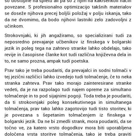
so dostopne na spletu ali pa so z njim na kakršenkoli način
povezane. S profesionalno optimizacijo takšnih materialov
se doseže njihova precej boljši položaj v polju iskanja, tako
da ne dvomimo, da bodo njihovi lastniki zelo zadovoljni z
učinkom.
Strokovnjaki, ki jih angažiramo, so specializirani tudi za
neposredno prevajanje učbenikov iz finskega v bolgarski
jezik in poleg tega na zahtevo stranke lahko obdelajo, tako
revije in časopisne članke kot tudi različna književna dela in
to, ne samo prozna, ampak tudi poetska.
Prav tako je treba poudariti, da prevajalci in sodni tolmači v
tej jezični različici lahko izvedejo tudi tolmačenje, če to neka
stranka zahteva. Prav tako morajo zainteresirane stranke
vedeti, da je na razpolago tudi najem opreme za simultano
tolmačenje in to pod sijajnimi pogoji. Toda treba je poudariti,
da ti strokovnjaki poleg konsekutivnega in simultanega
tolmačenja, prav tako lahko zagotovijo tudi tisto storitev, ki
je povezana s šepetanim tolmačenjem iz finskega v
bolgarski jezik. Da ne bi zmedli strank, mora poudariti, da se
točno ve, za katero vrsto dogodkov mora biti uporabljena
določena vrsta storitve tolmačenja, tako je treba praviti