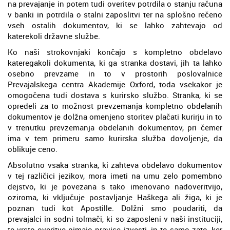
na prevajanje in potem tudi overitev potrdila o stanju računa
v banki in potrdila o stalni zaposlitvi ter na splošno rečeno
vseh ostalih dokumentov, ki se lahko zahtevajo od
katerekoli državne službe.
Ko naši strokovnjaki končajo s kompletno obdelavo
kateregakoli dokumenta, ki ga stranka dostavi, jih ta lahko
osebno prevzame in to v prostorih poslovalnice
Prevajalskega centra Akademije Oxford, toda vsekakor je
omogočena tudi dostava s kurirsko službo. Stranka, ki se
opredeli za to možnost prevzemanja kompletno obdelanih
dokumentov je dolžna omenjeno storitev plačati kurirju in to
v trenutku prevzemanja obdelanih dokumentov, pri čemer
ima v tem primeru samo kurirska služba dovoljenje, da
oblikuje ceno.
Absolutno vsaka stranka, ki zahteva obdelavo dokumentov
v tej različici jezikov, mora imeti na umu zelo pomembno
dejstvo, ki je povezana s tako imenovano nadoveritvijo,
oziroma, ki vključuje postavljanje Haškega ali žiga, ki je
poznan tudi kot Apostille. Dolžni smo poudariti, da
prevajalci in sodni tolmači, ki so zaposleni v naši instituciji,
te vrsto overitve nimajo pravice izvesti, in to samo zato, ker