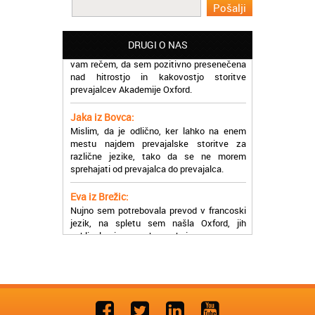
Martina iz Bleda:
Potrebovala sem prevajanje iz
madžarskega v slovenski jezik in lahko
vam rečem, da sem pozitivno presenečena
DRUGI O NAS
nad hitrostjo in kakovostjo storitve
prevajalcev Akademije Oxford.
Jaka iz Bovca:
Mislim, da je odlično, ker lahko na enem
mestu najdem prevajalske storitve za
različne jezike, tako da se ne morem
sprehajati od prevajalca do prevajalca.
Eva iz Brežic:
Nujno sem potrebovala prevod v francoski
jezik, na spletu sem našla Oxford, jih
poklicala in v roku nekaj ur sem po
elektronski pošti prejela prevod. Resnično
so izjemni!
Zoran iz Velenja:
Uslužni, hitri in ljubeznivi, za njih imam
samo pohvalne besede!