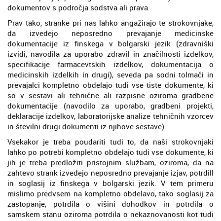
dokumentov s področja sodstva ali prava.
Prav tako, stranke pri nas lahko angažirajo te strokovnjake,
da izvedejo neposredno prevajanje medicinske
dokumentacije iz finskega v bolgarski jezik (zdravniški
izvidi, navodila za uporabo zdravil in značilnosti izdelkov,
specifikacije farmacevtskih izdelkov, dokumentacija o
medicinskih izdelkih in drugi), seveda pa sodni tolmači in
prevajalci kompletno obdelajo tudi vse tiste dokumente, ki
so v sestavi ali tehnične ali razpisne oziroma gradbene
dokumentacije (navodilo za uporabo, gradbeni projekti,
deklaracije izdelkov, laboratorijske analize tehničnih vzorcev
in številni drugi dokumenti iz njihove sestave).
Vsekakor je treba poudariti tudi to, da naši strokovnjaki
lahko po potrebi kompletno obdelajo tudi vse dokumente, ki
jih je treba predložiti pristojnim službam, oziroma, da na
zahtevo strank izvedejo neposredno prevajanje izjav, potrdill
in soglasij iz finskega v bolgarski jezik. V tem primeru
mislimo predvsem na kompletno obdelavo, tako soglasij za
zastopanje, potrdila o višini dohodkov in potrdila o
samskem stanu oziroma potrdila o nekaznovanosti kot tudi