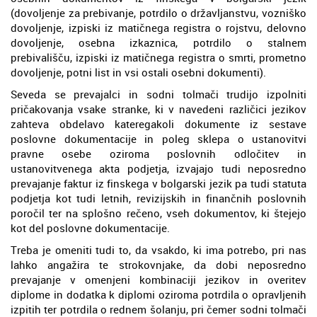
(dovoljenje za prebivanje, potrdilo o državljanstvu, vozniško
dovoljenje, izpiski iz matičnega registra o rojstvu, delovno
dovoljenje, osebna izkaznica, potrdilo o stalnem
prebivališču, izpiski iz matičnega registra o smrti, prometno
dovoljenje, potni list in vsi ostali osebni dokumenti).
Seveda se prevajalci in sodni tolmači trudijo izpolniti
pričakovanja vsake stranke, ki v navedeni različici jezikov
zahteva obdelavo kateregakoli dokumente iz sestave
poslovne dokumentacije in poleg sklepa o ustanovitvi
pravne osebe oziroma poslovnih odločitev in
ustanovitvenega akta podjetja, izvajajo tudi neposredno
prevajanje faktur iz finskega v bolgarski jezik pa tudi statuta
podjetja kot tudi letnih, revizijskih in finančnih poslovnih
poročil ter na splošno rečeno, vseh dokumentov, ki štejejo
kot del poslovne dokumentacije.
Treba je omeniti tudi to, da vsakdo, ki ima potrebo, pri nas
lahko angažira te strokovnjake, da dobi neposredno
prevajanje v omenjeni kombinaciji jezikov in overitev
diplome in dodatka k diplomi oziroma potrdila o opravljenih
izpitih ter potrdila o rednem šolanju, pri čemer sodni tolmači