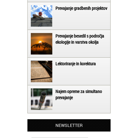
Prevajanje gradbenih projektov
Prevajanje besedil s področja
ekologije in varstva okolja
Lektoriranje in korektura
Najem opreme za simultano
prevajanje
Matjaž iz Ajdovščine:
Lahko pohvalim vse zaposlene v Akademiji
Oxford, ker so resnično profesionalni in
prevajalske storitve opravljajo hitro in
NEWSLETTER
učinkoviti.