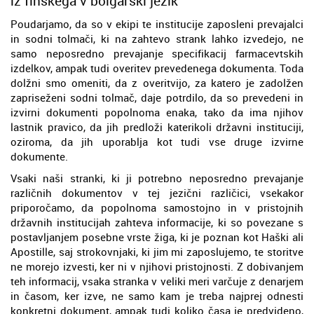
iz finskega v bolgarski jezik
Poudarjamo, da so v ekipi te institucije zaposleni prevajalci
in sodni tolmači, ki na zahtevo strank lahko izvedejo, ne
samo neposredno prevajanje specifikacij farmacevtskih
izdelkov, ampak tudi overitev prevedenega dokumenta. Toda
dolžni smo omeniti, da z overitvijo, za katero je zadolžen
zapriseženi sodni tolmač, daje potrdilo, da so prevedeni in
izvirni dokumenti popolnoma enaka, tako da ima njihov
lastnik pravico, da jih predloži katerikoli državni instituciji,
oziroma, da jih uporablja kot tudi vse druge izvirne
dokumente.
Vsaki naši stranki, ki ji potrebno neposredno prevajanje
različnih dokumentov v tej jezični različici, vsekakor
priporočamo, da popolnoma samostojno in v pristojnih
državnih institucijah zahteva informacije, ki so povezane s
postavljanjem posebne vrste žiga, ki je poznan kot Haški ali
Apostille, saj strokovnjaki, ki jim mi zaposlujemo, te storitve
ne morejo izvesti, ker ni v njihovi pristojnosti. Z dobivanjem
teh informacij, vsaka stranka v veliki meri varčuje z denarjem
in časom, ker izve, ne samo kam je treba najprej odnesti
konkretni dokument, ampak tudi koliko časa je predvideno,