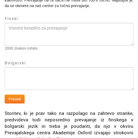
kakovosti. Prevajanje na ta način ne more biti 100% točno. Najboljše je,
da se obrnete na naš center za točno prevajanje.
Finski
2000
znakov ostalo.
Bolgarski
Prevedi
Storitev, ki je prav tako na razpolago na zahtevo stranke,
predvideva tudi neposredno prevajanje iz finskega v
bolgarski jezik in treba je poudariti, da njo v okviru
Prevajalskega centra Akademije Oxford izvajajo strokovni