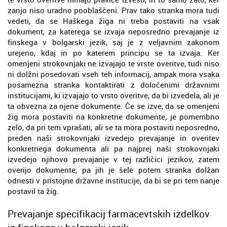
zanjo niso uradno pooblaščeni. Prav tako stranka mora tudi
vedeti, da se Haškega žiga ni treba postaviti na vsak
dokument, za katerega se izvaja neposredno prevajanje iz
finskega v bolgarski jezik, saj je z veljavnim zakonom
urejeno, kdaj in po katerem principu se ta izvaja. Ker
omenjeni strokovnjaki ne izvajajo te vrste overitve, tudi niso
ni dolžni posedovati vseh teh informacij, ampak mora vsaka
posamezna stranka kontaktirati z določenimi državnimi
institucijami, ki izvajajo to vrsto overitve, da bi izvedela, ali je
ta obvezna za njene dokumente. Če se izve, da se omenjeni
žig mora postaviti na konkretne dokumente, je pomembno
zelo, da pri tem vprašati, ali se ta mora postaviti neposredno,
preden naši strokovnjaki izvedejo prevajanje in overitev
konkretnega dokumenta ali pa najprej naši strokovnjaki
izvedejo njihovo prevajanje v tej različici jezikov, zatem
overijo dokumente, pa jih je šele potem stranka dolžan
odnesti v pristojne državne institucije, da bi se pri tem nanje
postavil ta žig.
Prevajanje specifikacij farmacevtskih izdelkov