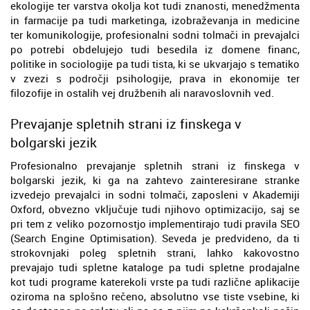
ekologije ter varstva okolja kot tudi znanosti, menedžmenta
in farmacije pa tudi marketinga, izobraževanja in medicine
ter komunikologije, profesionalni sodni tolmači in prevajalci
po potrebi obdelujejo tudi besedila iz domene financ,
politike in sociologije pa tudi tista, ki se ukvarjajo s tematiko
v zvezi s področji psihologije, prava in ekonomije ter
filozofije in ostalih vej družbenih ali naravoslovnih ved.
Prevajanje spletnih strani iz finskega v
bolgarski jezik
Profesionalno prevajanje spletnih strani iz finskega v
bolgarski jezik, ki ga na zahtevo zainteresirane stranke
izvedejo prevajalci in sodni tolmači, zaposleni v Akademiji
Oxford, obvezno vključuje tudi njihovo optimizacijo, saj se
pri tem z veliko pozornostjo implementirajo tudi pravila SEO
(Search Engine Optimisation). Seveda je predvideno, da ti
strokovnjaki poleg spletnih strani, lahko kakovostno
prevajajo tudi spletne kataloge pa tudi spletne prodajalne
kot tudi programe katerekoli vrste pa tudi različne aplikacije
oziroma na splošno rečeno, absolutno vse tiste vsebine, ki