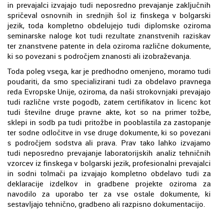
in prevajalci izvajajo tudi neposredno prevajanje zaključnih
spričeval osnovnih in srednjih šol iz finskega v bolgarski
jezik, toda kompletno obdelujejo tudi diplomske oziroma
seminarske naloge kot tudi rezultate znanstvenih raziskav
ter znanstvene patente in dela oziroma različne dokumente,
ki so povezani s področjem znanosti ali izobraževanja.
Toda poleg vsega, kar je predhodno omenjeno, moramo tudi
poudariti, da smo specializirani tudi za obdelavo pravnega
reda Evropske Unije, oziroma, da naši strokovnjaki prevajajo
tudi različne vrste pogodb, zatem certifikatov in licenc kot
tudi številne druge pravne akte, kot so na primer tožbe,
sklepi in sodb pa tudi pritožbe in pooblastila za zastopanje
ter sodne odločitve in vse druge dokumente, ki so povezani
s področjem sodstva ali prava. Prav tako lahko izvajamo
tudi neposredno prevajanje laboratorijskih analiz tehničnih
vzorcev iz finskega v bolgarski jezik, profesionalni prevajalci
in sodni tolmači pa izvajajo kompletno obdelavo tudi za
deklaracije izdelkov in gradbene projekte oziroma za
navodilo za uporabo ter za vse ostale dokumente, ki
sestavljajo tehnično, gradbeno ali razpisno dokumentacijo.