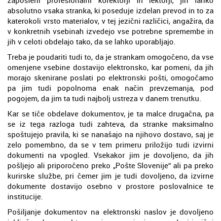
absolutno vsaka stranka, ki poseduje izdelan prevod in to za
katerokoli vrsto materialov, v tej jezični različici, angažira, da
v konkretnih vsebinah izvedejo vse potrebne spremembe in
jih v celoti obdelajo tako, da se lahko uporabljajo.
Treba je poudariti tudi to, da je strankam omogočeno, da vse
omenjene vsebine dostavijo elektronsko, kar pomeni, da jih
morajo skenirane poslati po elektronski pošti, omogočamo
pa jim tudi popolnoma enak način prevzemanja, pod
pogojem, da jim ta tudi najbolj ustreza v danem trenutku.
Kar se tiče obdelave dokumentov, je ta malce drugačna, pa
se iz tega razloga tudi zahteva, da stranke maksimalno
spoštujejo pravila, ki se nanašajo na njihovo dostavo, saj je
zelo pomembno, da se v tem primeru priložijo tudi izvirni
dokumenti na vpogled. Vsekakor jim je dovoljeno, da jih
pošljejo ali priporočeno preko „Pošte Slovenije“ ali pa preko
kurirske službe, pri čemer jim je tudi dovoljeno, da izvirne
dokumente dostavijo osebno v prostore poslovalnice te
institucije.
Pošiljanje dokumentov na elektronski naslov je dovoljeno