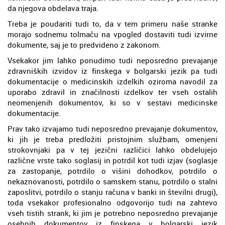
da njegova obdelava traja.
Treba je poudariti tudi to, da v tem primeru naše stranke
morajo sodnemu tolmaču na vpogled dostaviti tudi izvirne
dokumente, saj je to predvideno z zakonom.
Vsekakor jim lahko ponudimo tudi neposredno prevajanje
zdravniških izvidov iz finskega v bolgarski jezik pa tudi
dokumentacije o medicinskih izdelkih oziroma navodil za
uporabo zdravil in značilnosti izdelkov ter vseh ostalih
neomenjenih dokumentov, ki so v sestavi medicinske
dokumentacije.
Prav tako izvajamo tudi neposredno prevajanje dokumentov,
ki jih je treba predložiti pristojnim službam, omenjeni
strokovnjaki pa v tej jezični različici lahko obdelujejo
različne vrste tako soglasij in potrdil kot tudi izjav (soglasje
za zastopanje, potrdilo o višini dohodkov, potrdilo o
nekaznovanosti, potrdilo o samskem stanu, potrdilo o stalni
zaposlitvi, potrdilo o stanju računa v banki in številni drugi),
toda vsekakor profesionalno odgovorijo tudi na zahtevo
vseh tistih strank, ki jim je potrebno neposredno prevajanje
osebnih dokumentov iz finskega v bolgarski jezik