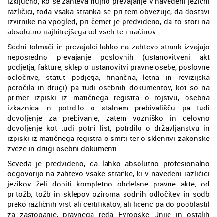
izključno, ko se zahteva nujno prevajanje v navedeni jezični
različici, toda vsaka stranka se pri tem obvezuje, da dostavi
izvirnike na vpogled, pri čemer je predvideno, da to stori na
absolutno najhitrejšega od vseh teh načinov.
Sodni tolmači in prevajalci lahko na zahtevo strank izvajajo
neposredno prevajanje poslovnih (ustanovitveni akt
podjetja, fakture, sklep o ustanovitvi pravne osebe, poslovne
odločitve, statut podjetja, finančna, letna in revizijska
poročila in drugi) pa tudi osebnih dokumentov, kot so na
primer izpiski iz matičnega registra o rojstvu, osebna
izkaznica in potrdilo o stalnem prebivališču pa tudi
dovoljenje za prebivanje, zatem vozniško in delovno
dovoljenje kot tudi potni list, potrdilo o državljanstvu in
izpiski iz matičnega registra o smrti ter o sklenitvi zakonske
zveze in drugi osebni dokumenti.
Seveda je predvideno, da lahko absolutno profesionalno
odgovorijo na zahtevo vsake stranke, ki v navedeni različici
jezikov želi dobiti kompletno obdelane pravne akte, od
pritožb, tožb in sklepov oziroma sodnih odločitev in sodb
preko različnih vrst ali certifikatov, ali licenc pa do pooblastil
za zastopanje, pravnega reda Evropske Unije in ostalih