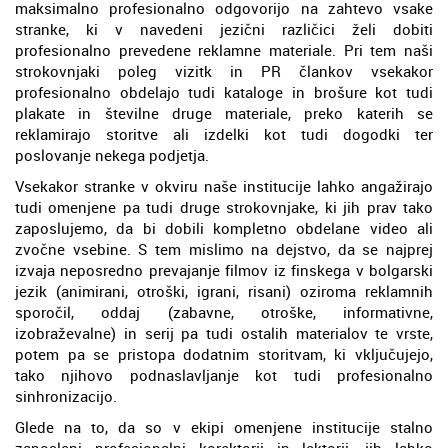
maksimalno profesionalno odgovorijo na zahtevo vsake
stranke, ki v navedeni jezični različici želi dobiti
profesionalno prevedene reklamne materiale. Pri tem naši
strokovnjaki poleg vizitk in PR člankov vsekakor
profesionalno obdelajo tudi kataloge in brošure kot tudi
plakate in številne druge materiale, preko katerih se
reklamirajo storitve ali izdelki kot tudi dogodki ter
poslovanje nekega podjetja.
Vsekakor stranke v okviru naše institucije lahko angažirajo
tudi omenjene pa tudi druge strokovnjake, ki jih prav tako
zaposlujemo, da bi dobili kompletno obdelane video ali
zvočne vsebine. S tem mislimo na dejstvo, da se najprej
izvaja neposredno prevajanje filmov iz finskega v bolgarski
jezik (animirani, otroški, igrani, risani) oziroma reklamnih
sporočil, oddaj (zabavne, otroške, informativne,
izobraževalne) in serij pa tudi ostalih materialov te vrste,
potem pa se pristopa dodatnim storitvam, ki vključujejo,
tako njihovo podnaslavljanje kot tudi profesionalno
sinhronizacijo.
Glede na to, da so v ekipi omenjene institucije stalno
zaposleni profesionalni korektorji in lektorji, jih lahko