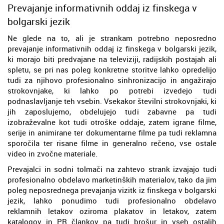
Prevajanje informativnih oddaj iz finskega v
bolgarski jezik
Ne glede na to, ali je strankam potrebno neposredno
prevajanje informativnih oddaj iz finskega v bolgarski jezik,
ki morajo biti predvajane na televiziji, radijskih postajah ali
spletu, se pri nas poleg konkretne storitve lahko opredelijo
tudi za njihovo profesionalno sinhronizacijo in angažirajo
strokovnjake, ki lahko po potrebi izvedejo tudi
podnaslavljanje teh vsebin. Vsekakor številni strokovnjaki, ki
jih zaposlujemo, obdelujejo tudi zabavne pa tudi
izobraževalne kot tudi otroške oddaje, zatem igrane filme,
serije in animirane ter dokumentarne filme pa tudi reklamna
sporočila ter risane filme in generalno rečeno, vse ostale
video in zvočne materiale.
Prevajalci in sodni tolmači na zahtevo strank izvajajo tudi
profesionalno obdelavo marketinških materialov, tako da jim
poleg neposrednega prevajanja vizitk iz finskega v bolgarski
jezik, lahko ponudimo tudi profesionalno obdelavo
reklamnih letakov oziroma plakatov in letakov, zatem
katalogov in PR člankov pa tudi brošur in vseh ostalih