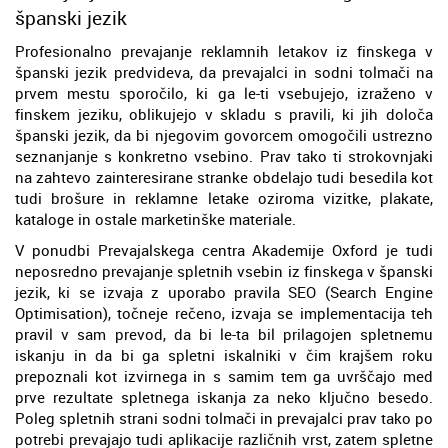
španski jezik
Profesionalno prevajanje reklamnih letakov iz finskega v
španski jezik predvideva, da prevajalci in sodni tolmači na
prvem mestu sporočilo, ki ga le-ti vsebujejo, izraženo v
finskem jeziku, oblikujejo v skladu s pravili, ki jih določa
španski jezik, da bi njegovim govorcem omogočili ustrezno
seznanjanje s konkretno vsebino. Prav tako ti strokovnjaki
na zahtevo zainteresirane stranke obdelajo tudi besedila kot
tudi brošure in reklamne letake oziroma vizitke, plakate,
kataloge in ostale marketinške materiale.
V ponudbi Prevajalskega centra Akademije Oxford je tudi
neposredno prevajanje spletnih vsebin iz finskega v španski
jezik, ki se izvaja z uporabo pravila SEO (Search Engine
Optimisation), točneje rečeno, izvaja se implementacija teh
pravil v sam prevod, da bi le-ta bil prilagojen spletnemu
iskanju in da bi ga spletni iskalniki v čim krajšem roku
prepoznali kot izvirnega in s samim tem ga uvrščajo med
prve rezultate spletnega iskanja za neko ključno besedo.
Poleg spletnih strani sodni tolmači in prevajalci prav tako po
potrebi prevajajo tudi aplikacije različnih vrst, zatem spletne