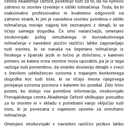
centra Akademije Oxford, poskrbijo tudi za to, da na njihovo
zahtevo to storitev izvedejo v obliki tolmačenja. Toda, da bi
maksimalno profesionalno in kvalitetno odgovorili na
zahteve strank, ki jim je navedena storitev potrebna v obliki
tolmačenja, morajo najprej biti seznanjeni z detajli, ki se
tičejo samega dogodka. Če smo natančnejši, omenjeni
strokovnjaki poleg simultanega in konsekutivnega
tolmačenja v navedeni jezični različici lahko zagotavljajo
tudi storitev, ki se nanaša na šepetano tolmačenje iz
finskega v španski jezik in točno je določeno, v katerem
primeru se katera vrsta storitve mora uporabiti, pa je iz tega
razloga tudi pomembno, da stranke dostavijo detajle v zvezi
s številom udeležencev oziroma s trajanjem konkretnega
dogodka kot tudi tiste, ki se tičejo mesta njegovega
prirejanja oziroma prostora v katerem bo potekal. Zelo hitro
potem, ko dobijo vse potrebne informacije, strokovnjaki
Prevajalskega centra Akademije Oxford oblikujejo ponudbo
za to storitev in v skladu s potrebami vanjo vključijo tudi
tisto, ki je povezana z najemom opreme za simultano
tolmačenje.
Omenjeni strokovnjaki v navedeni različici jezikov lahko