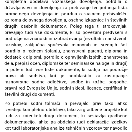
kompletna obdelava vozniškega dovoljenja, potrdila o
državljanstvu in dovoljenja za prebivanje ter potnega lista,
prometnega dovoljenja in potrdila o stalnem prebivališču
oziroma delovnega dovoljenja, osebne izkaznice in številnih
drugih osebnih dokumentov. Poleg tega ti strokovnjaki
prevajajo tudi vse dokumente, ki so povezani predvsem s
področjema znanosti in izobraževanja (rezultati znanstvenih
raziskav, zaključna spričevala osnovnih in srednjih šol,
potrdilo o rednem šolanju, znanstveni patenti, diploma in
dodatek k diplomi, potrdilo o opravljenih izpitih, znanstvena
dela, prepisi ocen, diplomske ter seminarske naloge in drugi)
in potem tudi vse tiste dokumente, ki sodijo na področje
prava ali sodstva, kot je pooblastilo za zastopanje,
raznovrstne sodne odločitve, sodbe in tožbe, pogodbe,
pravni red Evropske Unije, sodni sklepi, licence, certifikati in
številni drugi dokumenti.
Po potrebi sodni tolmači in prevajalci prav tako lahko
izvedejo kompletno obdelavo, tako za gradbene projekte kot
tudi za katerikoli drugi dokument, ki sestavlja gradbeno
dokumentacijo, lahko pa obdelajo tudi deklaracije izdelkov
kot tudi laboratorijske analize tehničnih vzorcev ter navodilo