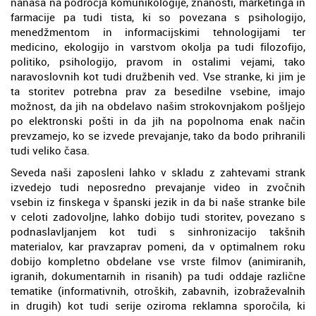
nanaša na področja komunikologije, znanosti, marketinga in
farmacije pa tudi tista, ki so povezana s psihologijo,
menedžmentom in informacijskimi tehnologijami ter
medicino, ekologijo in varstvom okolja pa tudi filozofijo,
politiko, psihologijo, pravom in ostalimi vejami, tako
naravoslovnih kot tudi družbenih ved. Vse stranke, ki jim je
ta storitev potrebna prav za besedilne vsebine, imajo
možnost, da jih na obdelavo našim strokovnjakom pošljejo
po elektronski pošti in da jih na popolnoma enak način
prevzamejo, ko se izvede prevajanje, tako da bodo prihranili
tudi veliko časa.
Seveda naši zaposleni lahko v skladu z zahtevami strank
izvedejo tudi neposredno prevajanje video in zvočnih
vsebin iz finskega v španski jezik in da bi naše stranke bile
v celoti zadovoljne, lahko dobijo tudi storitev, povezano s
podnaslavljanjem kot tudi s sinhronizacijo takšnih
materialov, kar pravzaprav pomeni, da v optimalnem roku
dobijo kompletno obdelane vse vrste filmov (animiranih,
igranih, dokumentarnih in risanih) pa tudi oddaje različne
tematike (informativnih, otroških, zabavnih, izobraževalnih
in drugih) kot tudi serije oziroma reklamna sporočila, ki