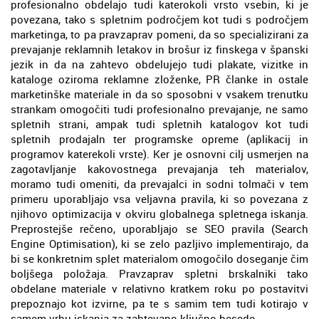
profesionalno obdelajo tudi katerokoli vrsto vsebin, ki je
povezana, tako s spletnim področjem kot tudi s področjem
marketinga, to pa pravzaprav pomeni, da so specializirani za
prevajanje reklamnih letakov in brošur iz finskega v španski
jezik in da na zahtevo obdelujejo tudi plakate, vizitke in
kataloge oziroma reklamne zloženke, PR članke in ostale
marketinške materiale in da so sposobni v vsakem trenutku
strankam omogočiti tudi profesionalno prevajanje, ne samo
spletnih strani, ampak tudi spletnih katalogov kot tudi
spletnih prodajaln ter programske opreme (aplikacij in
programov katerekoli vrste). Ker je osnovni cilj usmerjen na
zagotavljanje kakovostnega prevajanja teh materialov,
moramo tudi omeniti, da prevajalci in sodni tolmači v tem
primeru uporabljajo vsa veljavna pravila, ki so povezana z
njihovo optimizacija v okviru globalnega spletnega iskanja.
Preprostejše rečeno, uporabljajo se SEO pravila (Search
Engine Optimisation), ki se zelo pazljivo implementirajo, da
bi se konkretnim splet materialom omogočilo doseganje čim
boljšega položaja. Pravzaprav spletni brskalniki tako
obdelane materiale v relativno kratkem roku po postavitvi
prepoznajo kot izvirne, pa te s samim tem tudi kotirajo v
samem vrhu iskanja za zahtevano ključno besedo.