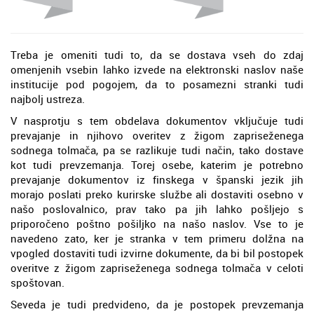
Treba je omeniti tudi to, da se dostava vseh do zdaj
omenjenih vsebin lahko izvede na elektronski naslov naše
institucije pod pogojem, da to posamezni stranki tudi
najbolj ustreza.
V nasprotju s tem obdelava dokumentov vključuje tudi
prevajanje in njihovo overitev z žigom zapriseženega
sodnega tolmača, pa se razlikuje tudi način, tako dostave
kot tudi prevzemanja. Torej osebe, katerim je potrebno
prevajanje dokumentov iz finskega v španski jezik jih
morajo poslati preko kurirske službe ali dostaviti osebno v
našo poslovalnico, prav tako pa jih lahko pošljejo s
priporočeno poštno pošiljko na našo naslov. Vse to je
navedeno zato, ker je stranka v tem primeru dolžna na
vpogled dostaviti tudi izvirne dokumente, da bi bil postopek
overitve z žigom zapriseženega sodnega tolmača v celoti
spoštovan.
Seveda je tudi predvideno, da je postopek prevzemanja