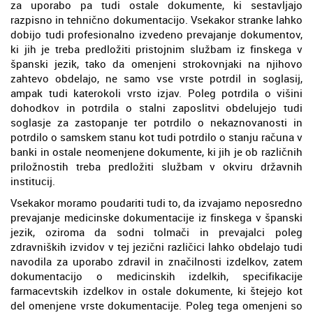
za uporabo pa tudi ostale dokumente, ki sestavljajo
razpisno in tehnično dokumentacijo. Vsekakor stranke lahko
dobijo tudi profesionalno izvedeno prevajanje dokumentov,
ki jih je treba predložiti pristojnim službam iz finskega v
španski jezik, tako da omenjeni strokovnjaki na njihovo
zahtevo obdelajo, ne samo vse vrste potrdil in soglasij,
ampak tudi katerokoli vrsto izjav. Poleg potrdila o višini
dohodkov in potrdila o stalni zaposlitvi obdelujejo tudi
soglasje za zastopanje ter potrdilo o nekaznovanosti in
potrdilo o samskem stanu kot tudi potrdilo o stanju računa v
banki in ostale neomenjene dokumente, ki jih je ob različnih
priložnostih treba predložiti službam v okviru državnih
institucij.
Vsekakor moramo poudariti tudi to, da izvajamo neposredno
prevajanje medicinske dokumentacije iz finskega v španski
jezik, oziroma da sodni tolmači in prevajalci poleg
zdravniških izvidov v tej jezični različici lahko obdelajo tudi
navodila za uporabo zdravil in značilnosti izdelkov, zatem
dokumentacijo o medicinskih izdelkih, specifikacije
farmacevtskih izdelkov in ostale dokumente, ki štejejo kot
del omenjene vrste dokumentacije. Poleg tega omenjeni so