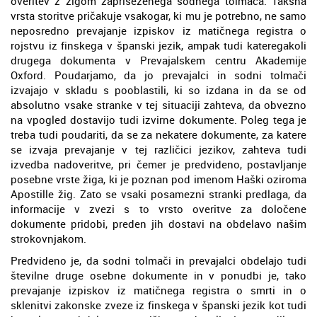
overitev z žigom zapriseženega sodnega tolmača. Takšna
vrsta storitve pričakuje vsakogar, ki mu je potrebno, ne samo
neposredno prevajanje izpiskov iz matičnega registra o
rojstvu iz finskega v španski jezik, ampak tudi kateregakoli
drugega dokumenta v Prevajalskem centru Akademije
Oxford. Poudarjamo, da jo prevajalci in sodni tolmači
izvajajo v skladu s pooblastili, ki so izdana in da se od
absolutno vsake stranke v tej situaciji zahteva, da obvezno
na vpogled dostavijo tudi izvirne dokumente. Poleg tega je
treba tudi poudariti, da se za nekatere dokumente, za katere
se izvaja prevajanje v tej različici jezikov, zahteva tudi
izvedba nadoveritve, pri čemer je predvideno, postavljanje
posebne vrste žiga, ki je poznan pod imenom Haški oziroma
Apostille žig. Zato se vsaki posamezni stranki predlaga, da
informacije v zvezi s to vrsto overitve za določene
dokumente pridobi, preden jih dostavi na obdelavo našim
strokovnjakom.
Predvideno je, da sodni tolmači in prevajalci obdelajo tudi
številne druge osebne dokumente in v ponudbi je, tako
prevajanje izpiskov iz matičnega registra o smrti in o
sklenitvi zakonske zveze iz finskega v španski jezik kot tudi