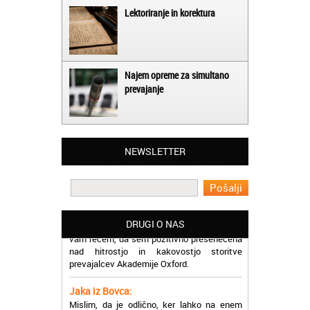
Lektoriranje in korektura
Najem opreme za simultano
prevajanje
Matjaž iz Ajdovščine:
Lahko pohvalim vse zaposlene v Akademiji
Oxford, ker so resnično profesionalni in
prevajalske storitve opravljajo hitro in
učinkoviti.
NEWSLETTER
Martina iz Bleda:
Potrebovala sem prevajanje iz
madžarskega v slovenski jezik in lahko
vam rečem, da sem pozitivno presenečena
DRUGI O NAS
nad hitrostjo in kakovostjo storitve
prevajalcev Akademije Oxford.
Jaka iz Bovca:
Mislim, da je odlično, ker lahko na enem
mestu najdem prevajalske storitve za
različne jezike, tako da se ne morem