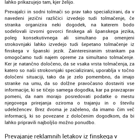
lahko prikazujejo tam, kjer želijo.
Prevajalci in sodni tolmači so prav tako specializirani, da v
navedeni jezični različici izvedejo tudi tolmačenje, če
stranka organizira neki dogodek, na katerem bodo
sodelovali izvorni govorci finskega ali španskega jezika,
poleg konsekutivnega ali simultano pa omenjeni
strokovnjaki lahko izvedejo tudi šepetano tolmačenje iz
finskega v španski jezik. Zainteresiranim strankam pa
omogočamo tudi najem opreme za simultano tolmačenje.
Ker je natančno določeno, da se vsaka vrsta tolmačenja, za
katero so naši strokovnjaki specializirani, uporablja v točno
določeni situaciji, tako da je zelo pomembno, da imajo
stranke na umu, da so dolžne pravočasno dostaviti vse
informacije, ki se tičejo samega dogodka, kar pa pravzaprav
pomeni, da nam morajo posredovati podatke o mestu
njegovega prirejanja oziroma o trajanju in o številu
udeležencev. Brez dvoma je zaželeno, da imamo čim več
informacij, ki so povezane z določenim dogodkom, da bi
lahko pripravili najboljšo možno ponudbo.
Prevajanje reklamnih letakov iz finskega v