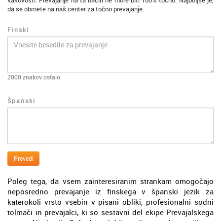
kakovosti. Prevajanje na ta način ne more biti 100% točno. Najboljše je,
da se obrnete na naš center za točno prevajanje.
Finski
2000
znakov ostalo.
Španski
Prevedi
Poleg tega, da vsem zainteresiranim strankam omogočajo
neposredno prevajanje iz finskega v španski jezik za
katerokoli vrsto vsebin v pisani obliki, profesionalni sodni
tolmači in prevajalci, ki so sestavni del ekipe Prevajalskega