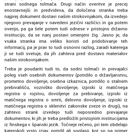
strani sodnega tolmača. Drugi način overitve je precej
enostavnejši in predvideva, da določena stranka treba
najprej dokument dostavi našim strokovnjakom, da izvedejo
njegovo prevajanje v navedeni jezični različici in ga potem
overijo, pa ga šele potem tudi odnese v pristojno državno
institucijo, da se nanj postavi omenjeni žig. Jasno je, da
vsaka stranka ima veliko koristi od pridobivanje teh
informacij, pa je prav to tudi osnovni razlog, zaradi katerega
ji se tudi svetuje, da jih zahteva pred dostavo materialov
našim strokovnjakom.
Treba je poudariti tudi to, da sodni tolmači in prevajalci
poleg vseh osebnih dokumentov (potrdilo o državljanstvu,
prometno dovoljenje, osebna izkaznica, potrdilo o stalnem
prebivališču, vozniško dovoljenje, izpiski iz matičnega
registra o rojstvu, dovoljenje za prebivanje, izpiski iz
matičnega registra o smrti, delovno dovoljenje, izpiski iz
matičnega registra o sklenitvi zakonske zveze in drugi), na
zahtevo strank izvedejo tudi neposredno prevajanje
dokumentov, ki jih je treba predložiti pristojnim institucijama
iz finskega v španski jezik. Točneje rečeno, pri tem obdelajo
katerokoli vrsto izjav, potrdil ali soglasij, kot so na primer