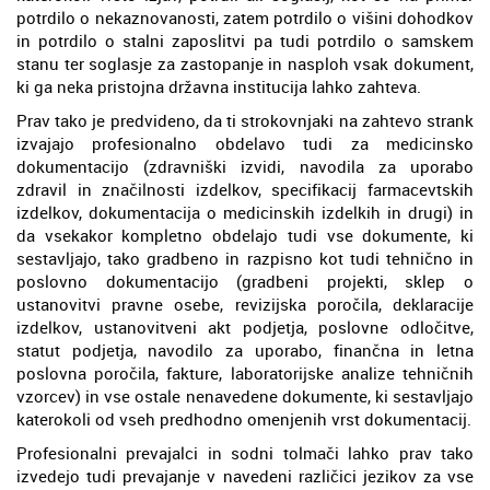
potrdilo o nekaznovanosti, zatem potrdilo o višini dohodkov
in potrdilo o stalni zaposlitvi pa tudi potrdilo o samskem
stanu ter soglasje za zastopanje in nasploh vsak dokument,
ki ga neka pristojna državna institucija lahko zahteva.
Prav tako je predvideno, da ti strokovnjaki na zahtevo strank
izvajajo profesionalno obdelavo tudi za medicinsko
dokumentacijo (zdravniški izvidi, navodila za uporabo
zdravil in značilnosti izdelkov, specifikacij farmacevtskih
izdelkov, dokumentacija o medicinskih izdelkih in drugi) in
da vsekakor kompletno obdelajo tudi vse dokumente, ki
sestavljajo, tako gradbeno in razpisno kot tudi tehnično in
poslovno dokumentacijo (gradbeni projekti, sklep o
ustanovitvi pravne osebe, revizijska poročila, deklaracije
izdelkov, ustanovitveni akt podjetja, poslovne odločitve,
statut podjetja, navodilo za uporabo, finančna in letna
poslovna poročila, fakture, laboratorijske analize tehničnih
vzorcev) in vse ostale nenavedene dokumente, ki sestavljajo
katerokoli od vseh predhodno omenjenih vrst dokumentacij.
Profesionalni prevajalci in sodni tolmači lahko prav tako
izvedejo tudi prevajanje v navedeni različici jezikov za vse