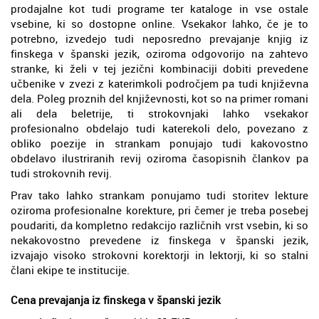
prodajalne kot tudi programe ter kataloge in vse ostale
vsebine, ki so dostopne online. Vsekakor lahko, če je to
potrebno, izvedejo tudi neposredno prevajanje knjig iz
finskega v španski jezik, oziroma odgovorijo na zahtevo
stranke, ki želi v tej jezični kombinaciji dobiti prevedene
učbenike v zvezi z katerimkoli področjem pa tudi književna
dela. Poleg proznih del književnosti, kot so na primer romani
ali dela beletrije, ti strokovnjaki lahko vsekakor
profesionalno obdelajo tudi katerekoli delo, povezano z
obliko poezije in strankam ponujajo tudi kakovostno
obdelavo ilustriranih revij oziroma časopisnih člankov pa
tudi strokovnih revij.
Prav tako lahko strankam ponujamo tudi storitev lekture
oziroma profesionalne korekture, pri čemer je treba posebej
poudariti, da kompletno redakcijo različnih vrst vsebin, ki so
nekakovostno prevedene iz finskega v španski jezik,
izvajajo visoko strokovni korektorji in lektorji, ki so stalni
člani ekipe te institucije.
Cena prevajanja iz finskega v španski jezik