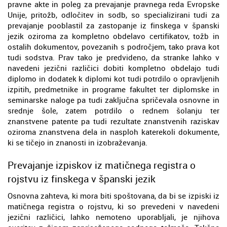
pravne akte in poleg za prevajanje pravnega reda Evropske
Unije, pritožb, odločitev in sodb, so specializirani tudi za
prevajanje pooblastil za zastopanje iz finskega v španski
jezik oziroma za kompletno obdelavo certifikatov, tožb in
ostalih dokumentov, povezanih s področjem, tako prava kot
tudi sodstva. Prav tako je predvideno, da stranke lahko v
navedeni jezični različici dobiti kompletno obdelajo tudi
diplomo in dodatek k diplomi kot tudi potrdilo o opravljenih
izpitih, predmetnike in programe fakultet ter diplomske in
seminarske naloge pa tudi zaključna spričevala osnovne in
srednje šole, zatem potrdilo o rednem šolanju ter
znanstvene patente pa tudi rezultate znanstvenih raziskav
oziroma znanstvena dela in nasploh katerekoli dokumente,
ki se tičejo in znanosti in izobraževanja.
Prevajanje izpiskov iz matičnega registra o
rojstvu iz finskega v španski jezik
Osnovna zahteva, ki mora biti spoštovana, da bi se izpiski iz
matičnega registra o rojstvu, ki so prevedeni v navedeni
jezični različici, lahko nemoteno uporabljali, je njihova