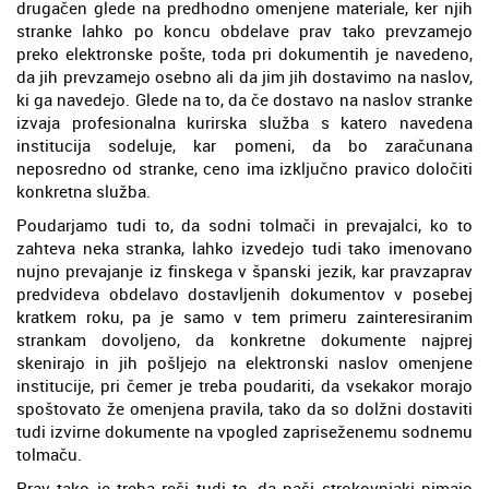
drugačen glede na predhodno omenjene materiale, ker njih
stranke lahko po koncu obdelave prav tako prevzamejo
preko elektronske pošte, toda pri dokumentih je navedeno,
da jih prevzamejo osebno ali da jim jih dostavimo na naslov,
ki ga navedejo. Glede na to, da če dostavo na naslov stranke
izvaja profesionalna kurirska služba s katero navedena
institucija sodeluje, kar pomeni, da bo zaračunana
neposredno od stranke, ceno ima izključno pravico določiti
konkretna služba.
Poudarjamo tudi to, da sodni tolmači in prevajalci, ko to
zahteva neka stranka, lahko izvedejo tudi tako imenovano
nujno prevajanje iz finskega v španski jezik, kar pravzaprav
predvideva obdelavo dostavljenih dokumentov v posebej
kratkem roku, pa je samo v tem primeru zainteresiranim
strankam dovoljeno, da konkretne dokumente najprej
skenirajo in jih pošljejo na elektronski naslov omenjene
institucije, pri čemer je treba poudariti, da vsekakor morajo
spoštovato že omenjena pravila, tako da so dolžni dostaviti
tudi izvirne dokumente na vpogled zapriseženemu sodnemu
tolmaču.
Prav tako je treba reči tudi to, da naši strokovnjaki nimajo