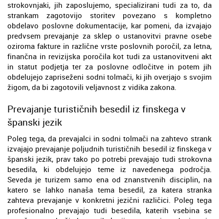
strokovnjaki, jih zaposlujemo, specializirani tudi za to, da
strankam zagotovijo storitev povezano s kompletno
obdelavo poslovne dokumentacije, kar pomeni, da izvajajo
predvsem prevajanje za sklep o ustanovitvi pravne osebe
oziroma fakture in različne vrste poslovnih poročil, za letna,
finančna in revizijska poročila kot tudi za ustanovitveni akt
in statut podjetja ter za poslovne odločitve in potem jih
obdelujejo zapriseženi sodni tolmači, ki jih overjajo s svojim
žigom, da bi zagotovili veljavnost z vidika zakona.
Prevajanje turističnih besedil iz finskega v
španski jezik
Poleg tega, da prevajalci in sodni tolmači na zahtevo strank
izvajajo prevajanje poljudnih turističnih besedil iz finskega v
španski jezik, prav tako po potrebi prevajajo tudi strokovna
besedila, ki obdelujejo teme iz navedenega področja.
Seveda je turizem samo ena od znanstvenih disciplin, na
katero se lahko nanaša tema besedil, za katera stranka
zahteva prevajanje v konkretni jezični različici. Poleg tega
profesionalno prevajajo tudi besedila, katerih vsebina se