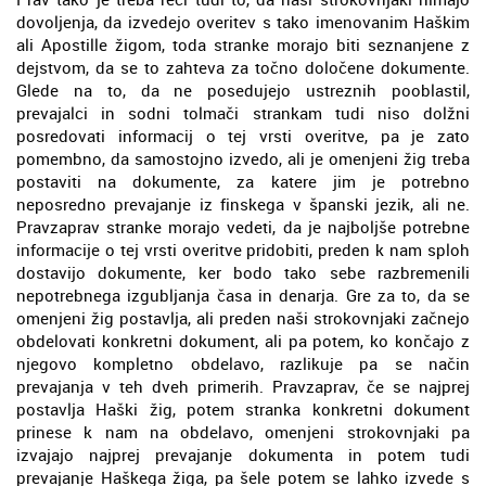
dovoljenja, da izvedejo overitev s tako imenovanim Haškim
ali Apostille žigom, toda stranke morajo biti seznanjene z
dejstvom, da se to zahteva za točno določene dokumente.
Glede na to, da ne posedujejo ustreznih pooblastil,
prevajalci in sodni tolmači strankam tudi niso dolžni
posredovati informacij o tej vrsti overitve, pa je zato
pomembno, da samostojno izvedo, ali je omenjeni žig treba
postaviti na dokumente, za katere jim je potrebno
neposredno prevajanje iz finskega v španski jezik, ali ne.
Pravzaprav stranke morajo vedeti, da je najboljše potrebne
informacije o tej vrsti overitve pridobiti, preden k nam sploh
dostavijo dokumente, ker bodo tako sebe razbremenili
nepotrebnega izgubljanja časa in denarja. Gre za to, da se
omenjeni žig postavlja, ali preden naši strokovnjaki začnejo
obdelovati konkretni dokument, ali pa potem, ko končajo z
njegovo kompletno obdelavo, razlikuje pa se način
prevajanja v teh dveh primerih. Pravzaprav, če se najprej
postavlja Haški žig, potem stranka konkretni dokument
prinese k nam na obdelavo, omenjeni strokovnjaki pa
izvajajo najprej prevajanje dokumenta in potem tudi
prevajanje Haškega žiga, pa šele potem se lahko izvede s