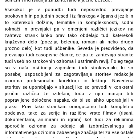
Vsekakor je v ponudbi tudi neposredno prevajanje
strokovnih in poljudnih besedil iz finskega v španski jezik in
to katerekoli dolžine, tematike in kompleksnosti, sodni
tolmači in prevajalci pa v omenjeni različici jezikov na
zahtevo strank lahko prav tako obdelajo tudi katerekoli
književno delo (poezija, beletrija, romani ali neko drugo
prozno delo) kot tudi učbenike. Seveda je predvideno, da
prevajajo tudi časopisne članke, če pa to zahtevajo stranke
tudi vsebino strokovnih oziroma ilustriranih revij. Poleg tega
so v naši instituciji zaposleni tudi strokovnjaki, ki so
posebej usposobljeni za zagotavljanje storitev redakcije
oziroma profesionalni korektorji in lektorji. Navedena
storitev se uporabljajo v situaciji ko so prevodi v konkretni
jezični različici že izdelani, toda v njih morajo biti
popravljene določene napake, da bi se lahko uporabljali v
praksi. Prav tako strankam omogočamo tudi kompletno
obdelavo, tako za serije in različne vrste filmov (risani,
dokumentarni, animirani in igrani) kot tudi za reklamna
sporočila oziroma za oddaje ali izobraževalnega ali
informativnega oziroma zabavnega značaja ter za vse ostale