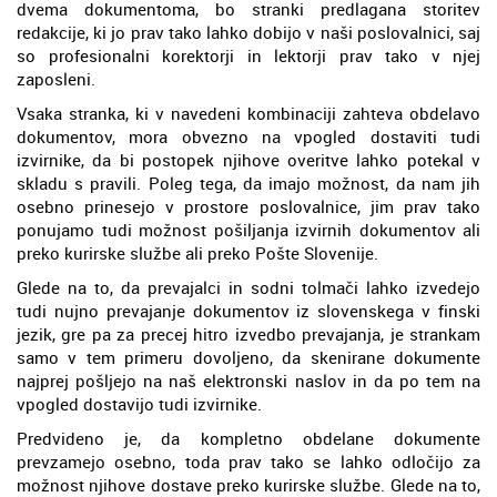
dvema dokumentoma, bo stranki predlagana storitev
redakcije, ki jo prav tako lahko dobijo v naši poslovalnici, saj
so profesionalni korektorji in lektorji prav tako v njej
zaposleni.
Vsaka stranka, ki v navedeni kombinaciji zahteva obdelavo
dokumentov, mora obvezno na vpogled dostaviti tudi
izvirnike, da bi postopek njihove overitve lahko potekal v
skladu s pravili. Poleg tega, da imajo možnost, da nam jih
osebno prinesejo v prostore poslovalnice, jim prav tako
ponujamo tudi možnost pošiljanja izvirnih dokumentov ali
preko kurirske službe ali preko Pošte Slovenije.
Glede na to, da prevajalci in sodni tolmači lahko izvedejo
tudi nujno prevajanje dokumentov iz slovenskega v finski
jezik, gre pa za precej hitro izvedbo prevajanja, je strankam
samo v tem primeru dovoljeno, da skenirane dokumente
najprej pošljejo na naš elektronski naslov in da po tem na
vpogled dostavijo tudi izvirnike.
Predvideno je, da kompletno obdelane dokumente
prevzamejo osebno, toda prav tako se lahko odločijo za
možnost njihove dostave preko kurirske službe. Glede na to,