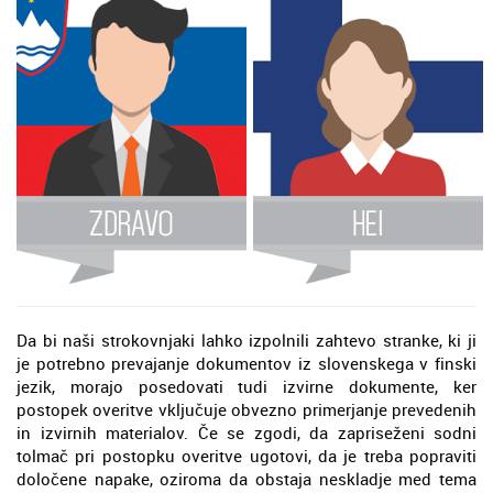
Da bi naši strokovnjaki lahko izpolnili zahtevo stranke, ki ji
je potrebno prevajanje dokumentov iz slovenskega v finski
jezik, morajo posedovati tudi izvirne dokumente, ker
postopek overitve vključuje obvezno primerjanje prevedenih
in izvirnih materialov. Če se zgodi, da zapriseženi sodni
tolmač pri postopku overitve ugotovi, da je treba popraviti
določene napake, oziroma da obstaja neskladje med tema