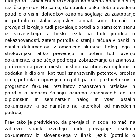
tudi potrdil, omenjeni strokovnjaki kompletno obdelajo v tej
različici jezikov. Ne samo, da stranka lahko dobi prevedeno
potrdilo o višini dohodkov oziroma soglasje za zastopanje
in potrdilo o stalni zaposlitvi, ampak sodni tolmači in
prevajalci izvajajo tudi prevajanje potrdila o samskem stanu
iz slovenskega v finski jezik pa tudi potrdila o
nekaznovanosti, zatem potrdila o stanju računa v banki in
ostalih dokumentov iz omenjene skupine. Poleg tega ti
strokovnjaki lahko prevedejo in potem tudi overijo
dokumente, ki se tičejo področja izobraževanja ali znanosti,
pri čemer na prvem mestu mislimo na obdelavo diplome in
dodatka k diplomi kot tudi znanstvenih patentov, prepisa
ocen, potrdila o opravljenih izpitih pa tudi predmetnikov in
programov fakultet, rezultatov znanstvenih raziskav in
potrdila o rednem šolanju oziroma znanstvenih del ter
diplomskih in seminarskih nalog in vseh ostalih
dokumentov, ki se nanašajo na katerokoli od navedenih
področij.
Prav tako je predvideno, da prevajalci in sodni tolmači na
zahtevo strank izvedejo tudi prevajanje osebnih
dokumentov iz slovenskega v finski jezik (potrdilo o