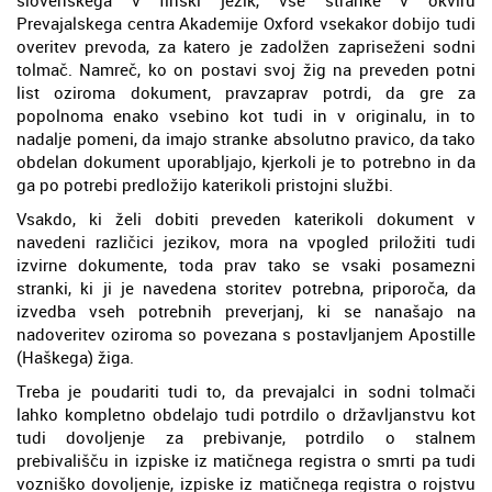
Prevajalskega centra Akademije Oxford vsekakor dobijo tudi
overitev prevoda, za katero je zadolžen zapriseženi sodni
tolmač. Namreč, ko on postavi svoj žig na preveden potni
list oziroma dokument, pravzaprav potrdi, da gre za
popolnoma enako vsebino kot tudi in v originalu, in to
nadalje pomeni, da imajo stranke absolutno pravico, da tako
obdelan dokument uporabljajo, kjerkoli je to potrebno in da
ga po potrebi predložijo katerikoli pristojni službi.
Vsakdo, ki želi dobiti preveden katerikoli dokument v
navedeni različici jezikov, mora na vpogled priložiti tudi
izvirne dokumente, toda prav tako se vsaki posamezni
stranki, ki ji je navedena storitev potrebna, priporoča, da
izvedba vseh potrebnih preverjanj, ki se nanašajo na
nadoveritev oziroma so povezana s postavljanjem Apostille
(Haškega) žiga.
Treba je poudariti tudi to, da prevajalci in sodni tolmači
lahko kompletno obdelajo tudi potrdilo o državljanstvu kot
tudi dovoljenje za prebivanje, potrdilo o stalnem
prebivališču in izpiske iz matičnega registra o smrti pa tudi
vozniško dovoljenje, izpiske iz matičnega registra o rojstvu