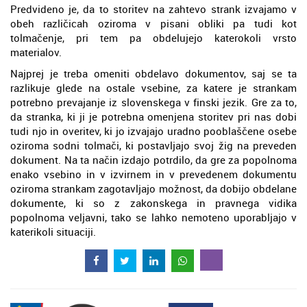
Predvideno je, da to storitev na zahtevo strank izvajamo v
obeh različicah oziroma v pisani obliki pa tudi kot
tolmačenje, pri tem pa obdelujejo katerokoli vrsto
materialov.
Najprej je treba omeniti obdelavo dokumentov, saj se ta
razlikuje glede na ostale vsebine, za katere je strankam
potrebno prevajanje iz slovenskega v finski jezik. Gre za to,
da stranka, ki ji je potrebna omenjena storitev pri nas dobi
tudi njo in overitev, ki jo izvajajo uradno pooblaščene osebe
oziroma sodni tolmači, ki postavljajo svoj žig na preveden
dokument. Na ta način izdajo potrdilo, da gre za popolnoma
enako vsebino in v izvirnem in v prevedenem dokumentu
oziroma strankam zagotavljajo možnost, da dobijo obdelane
dokumente, ki so z zakonskega in pravnega vidika
popolnoma veljavni, tako se lahko nemoteno uporabljajo v
katerikoli situaciji.