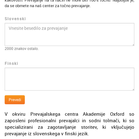
kakovosti. Prevajanje na ta način ne more biti 100% točno. Najboljše je,
da se obrnete na naš center za točno prevajanje.
Slovenski
2000
znakov ostalo.
Finski
Prevedi
V okviru Prevajalskega centra Akademije Oxford so
zaposleni profesionalni prevajalci in sodni tolmači, ki so
specializirani za zagotavljanje storitev, ki vključujejo
prevajanje iz slovenskega v finski jezik.