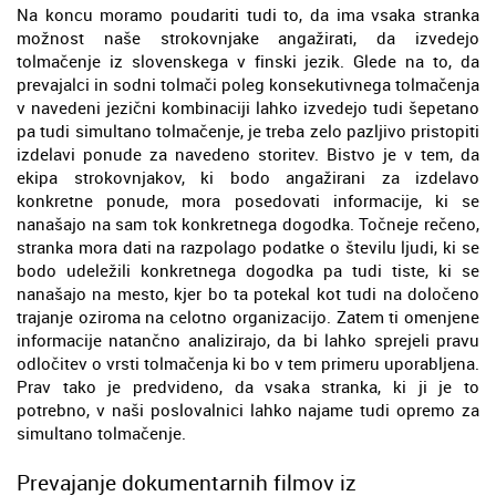
Na koncu moramo poudariti tudi to, da ima vsaka stranka
možnost naše strokovnjake angažirati, da izvedejo
tolmačenje iz slovenskega v finski jezik. Glede na to, da
prevajalci in sodni tolmači poleg konsekutivnega tolmačenja
v navedeni jezični kombinaciji lahko izvedejo tudi šepetano
pa tudi simultano tolmačenje, je treba zelo pazljivo pristopiti
izdelavi ponude za navedeno storitev. Bistvo je v tem, da
ekipa strokovnjakov, ki bodo angažirani za izdelavo
konkretne ponude, mora posedovati informacije, ki se
nanašajo na sam tok konkretnega dogodka. Točneje rečeno,
stranka mora dati na razpolago podatke o številu ljudi, ki se
bodo udeležili konkretnega dogodka pa tudi tiste, ki se
nanašajo na mesto, kjer bo ta potekal kot tudi na določeno
trajanje oziroma na celotno organizacijo. Zatem ti omenjene
informacije natančno analizirajo, da bi lahko sprejeli pravu
odločitev o vrsti tolmačenja ki bo v tem primeru uporabljena.
Prav tako je predvideno, da vsaka stranka, ki ji je to
potrebno, v naši poslovalnici lahko najame tudi opremo za
simultano tolmačenje.
Prevajanje dokumentarnih filmov iz