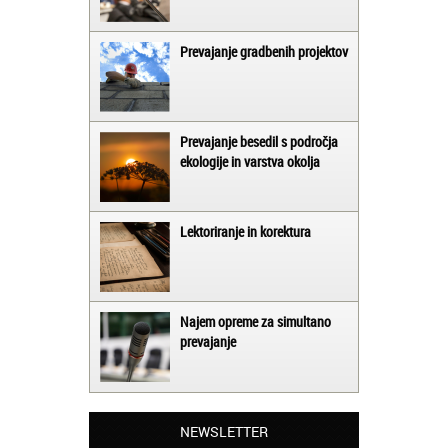
Prevajanje gradbenih projektov
Prevajanje besedil s področja
ekologije in varstva okolja
Lektoriranje in korektura
Najem opreme za simultano
prevajanje
Matjaž iz Ajdovščine:
Lahko pohvalim vse zaposlene v Akademiji
Oxford, ker so resnično profesionalni in
prevajalske storitve opravljajo hitro in
učinkoviti.
NEWSLETTER