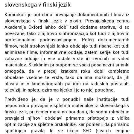
slovenskega v finski jezik
Komurkoli je potrebno prevajanje dokumentarnih filmov iz
slovenskega v finski jezik v okviru Prevajalskega centra
Akademije Oxford lahko dobi tudi dodatne storitve, ki so
povezane, tako z njihovo sinhronizacijo kot tudi z njihovim
profesionalnim podnaslavljanjem. Poleg dokumentarnih
filmov, naši strokovnjaki lahko obdelajo tudi risane kot tudi
animirane filme, informativne oddaje, zatem serije kot tudi
zabavne oddaje in vse ostale vrste in zvočnih in video
materialov. S takšnim pristopom se vsaki posamezni stranki
omogoča, da v precej kratkem roku dobi kompletno
obdelane vsebine te vrste, tako da ima možnost, da jih
plasira in v kinematografih pa tudi na radijskih postajah,
televiziji in spletu oziroma kjerkoli je to njej potrebno.
Predvideno je, da je v ponudbi naše institucije tudi
neposredno prevajanje spletnih materialov iz slovenskega v
finski jezik, pri čemer moramo poudariti, da sodni tolmači in
prevajalci njihovi obdelavi primarno pristopajo z vidika
optimizacije za spletne brskalnike, kar pomeni, da primarno
spoštujejo pravila, ki se tičejo SEO (search engine