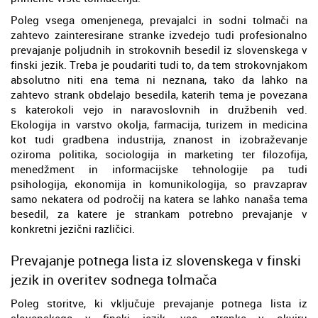
Poleg vsega omenjenega, prevajalci in sodni tolmači na
zahtevo zainteresirane stranke izvedejo tudi profesionalno
prevajanje poljudnih in strokovnih besedil iz slovenskega v
finski jezik. Treba je poudariti tudi to, da tem strokovnjakom
absolutno niti ena tema ni neznana, tako da lahko na
zahtevo strank obdelajo besedila, katerih tema je povezana
s katerokoli vejo in naravoslovnih in družbenih ved.
Ekologija in varstvo okolja, farmacija, turizem in medicina
kot tudi gradbena industrija, znanost in izobraževanje
oziroma politika, sociologija in marketing ter filozofija,
menedžment in informacijske tehnologije pa tudi
psihologija, ekonomija in komunikologija, so pravzaprav
samo nekatera od področij na katera se lahko nanaša tema
besedil, za katere je strankam potrebno prevajanje v
konkretni jezični različici.
Prevajanje potnega lista iz slovenskega v finski
jezik in overitev sodnega tolmača
Poleg storitve, ki vključuje prevajanje potnega lista iz
slovenskega v finski jezik, vse stranke v okviru