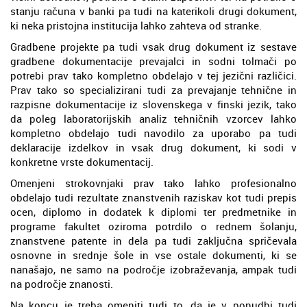
stanju računa v banki pa tudi na katerikoli drugi dokument,
ki neka pristojna institucija lahko zahteva od stranke.
Gradbene projekte pa tudi vsak drug dokument iz sestave
gradbene dokumentacije prevajalci in sodni tolmači po
potrebi prav tako kompletno obdelajo v tej jezični različici.
Prav tako so specializirani tudi za prevajanje tehnične in
razpisne dokumentacije iz slovenskega v finski jezik, tako
da poleg laboratorijskih analiz tehničnih vzorcev lahko
kompletno obdelajo tudi navodilo za uporabo pa tudi
deklaracije izdelkov in vsak drug dokument, ki sodi v
konkretne vrste dokumentacij.
Omenjeni strokovnjaki prav tako lahko profesionalno
obdelajo tudi rezultate znanstvenih raziskav kot tudi prepis
ocen, diplomo in dodatek k diplomi ter predmetnike in
programe fakultet oziroma potrdilo o rednem šolanju,
znanstvene patente in dela pa tudi zaključna spričevala
osnovne in srednje šole in vse ostale dokumenti, ki se
nanašajo, ne samo na področje izobraževanja, ampak tudi
na področje znanosti.
Na koncu je treba omeniti tudi to, da je v ponudbi tudi