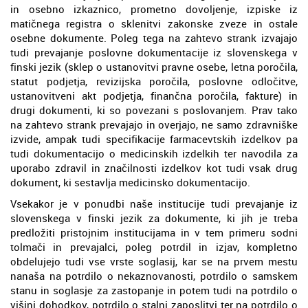
in osebno izkaznico, prometno dovoljenje, izpiske iz
matičnega registra o sklenitvi zakonske zveze in ostale
osebne dokumente. Poleg tega na zahtevo strank izvajajo
tudi prevajanje poslovne dokumentacije iz slovenskega v
finski jezik (sklep o ustanovitvi pravne osebe, letna poročila,
statut podjetja, revizijska poročila, poslovne odločitve,
ustanovitveni akt podjetja, finančna poročila, fakture) in
drugi dokumenti, ki so povezani s poslovanjem. Prav tako
na zahtevo strank prevajajo in overjajo, ne samo zdravniške
izvide, ampak tudi specifikacije farmacevtskih izdelkov pa
tudi dokumentacijo o medicinskih izdelkih ter navodila za
uporabo zdravil in značilnosti izdelkov kot tudi vsak drug
dokument, ki sestavlja medicinsko dokumentacijo.
Vsekakor je v ponudbi naše institucije tudi prevajanje iz
slovenskega v finski jezik za dokumente, ki jih je treba
predložiti pristojnim institucijama in v tem primeru sodni
tolmači in prevajalci, poleg potrdil in izjav, kompletno
obdelujejo tudi vse vrste soglasij, kar se na prvem mestu
nanaša na potrdilo o nekaznovanosti, potrdilo o samskem
stanu in soglasje za zastopanje in potem tudi na potrdilo o
višini dohodkov, potrdilo o stalni zaposlitvi ter na potrdilo o