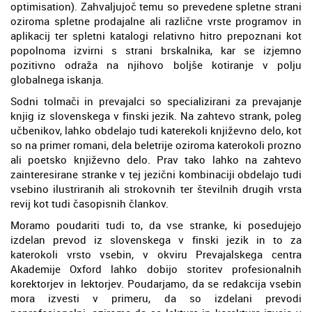
optimisation). Zahvaljujoč temu so prevedene spletne strani
oziroma spletne prodajalne ali različne vrste programov in
aplikacij ter spletni katalogi relativno hitro prepoznani kot
popolnoma izvirni s strani brskalnika, kar se izjemno
pozitivno odraža na njihovo boljše kotiranje v polju
globalnega iskanja.
Sodni tolmači in prevajalci so specializirani za prevajanje
knjig iz slovenskega v finski jezik. Na zahtevo strank, poleg
učbenikov, lahko obdelajo tudi katerekoli književno delo, kot
so na primer romani, dela beletrije oziroma katerokoli prozno
ali poetsko književno delo. Prav tako lahko na zahtevo
zainteresirane stranke v tej jezični kombinaciji obdelajo tudi
vsebino ilustriranih ali strokovnih ter številnih drugih vrsta
revij kot tudi časopisnih člankov.
Moramo poudariti tudi to, da vse stranke, ki posedujejo
izdelan prevod iz slovenskega v finski jezik in to za
katerokoli vrsto vsebin, v okviru Prevajalskega centra
Akademije Oxford lahko dobijo storitev profesionalnih
korektorjev in lektorjev. Poudarjamo, da se redakcija vsebin
mora izvesti v primeru, da so izdelani prevodi