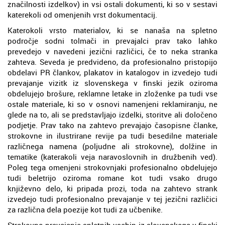
značilnosti izdelkov) in vsi ostali dokumenti, ki so v sestavi
katerekoli od omenjenih vrst dokumentacij.
Katerokoli vrsto materialov, ki se nanaša na spletno
področje sodni tolmači in prevajalci prav tako lahko
prevedejo v navedeni jezični različici, če to neka stranka
zahteva. Seveda je predvideno, da profesionalno pristopijo
obdelavi PR člankov, plakatov in katalogov in izvedejo tudi
prevajanje vizitk iz slovenskega v finski jezik oziroma
obdelujejo brošure, reklamne letake in zloženke pa tudi vse
ostale materiale, ki so v osnovi namenjeni reklamiranju, ne
glede na to, ali se predstavljajo izdelki, storitve ali določeno
podjetje. Prav tako na zahtevo prevajajo časopisne članke,
strokovne in ilustrirane revije pa tudi besedilne materiale
različnega namena (poljudne ali strokovne), dolžine in
tematike (katerakoli veja naravoslovnih in družbenih ved).
Poleg tega omenjeni strokovnjaki profesionalno obdelujejo
tudi beletrijo oziroma romane kot tudi vsako drugo
književno delo, ki pripada prozi, toda na zahtevo strank
izvedejo tudi profesionalno prevajanje v tej jezični različici
za različna dela poezije kot tudi za učbenike.
Strokovno prevajanje spletnih vsebin iz slovenskega v finski