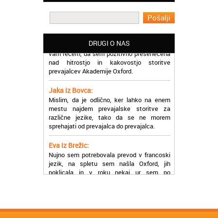
Martina iz Bleda:
Potrebovala sem prevajanje iz
madžarskega v slovenski jezik in lahko
vam rečem, da sem pozitivno presenečena
DRUGI O NAS
nad hitrostjo in kakovostjo storitve
prevajalcev Akademije Oxford.
Jaka iz Bovca:
Mislim, da je odlično, ker lahko na enem
mestu najdem prevajalske storitve za
različne jezike, tako da se ne morem
sprehajati od prevajalca do prevajalca.
Eva iz Brežic:
Nujno sem potrebovala prevod v francoski
jezik, na spletu sem našla Oxford, jih
poklicala in v roku nekaj ur sem po
elektronski pošti prejela prevod. Resnično
so izjemni!
Zoran iz Velenja:
Uslužni, hitri in ljubeznivi, za njih imam
samo pohvalne besede!