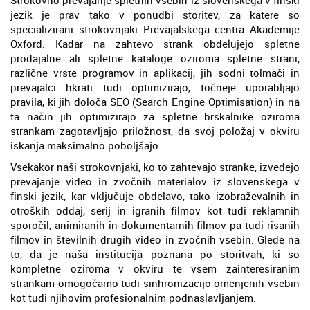
jezik je prav tako v ponudbi storitev, za katere so
specializirani strokovnjaki Prevajalskega centra Akademije
Oxford. Kadar na zahtevo strank obdelujejo spletne
prodajalne ali spletne kataloge oziroma spletne strani,
različne vrste programov in aplikacij, jih sodni tolmači in
prevajalci hkrati tudi optimizirajo, točneje uporabljajo
pravila, ki jih določa SEO (Search Engine Optimisation) in na
ta način jih optimizirajo za spletne brskalnike oziroma
strankam zagotavljajo priložnost, da svoj položaj v okviru
iskanja maksimalno poboljšajo.
Vsekakor naši strokovnjaki, ko to zahtevajo stranke, izvedejo
prevajanje video in zvočnih materialov iz slovenskega v
finski jezik, kar vključuje obdelavo, tako izobraževalnih in
otroških oddaj, serij in igranih filmov kot tudi reklamnih
sporočil, animiranih in dokumentarnih filmov pa tudi risanih
filmov in številnih drugih video in zvočnih vsebin. Glede na
to, da je naša institucija poznana po storitvah, ki so
kompletne oziroma v okviru te vsem zainteresiranim
strankam omogočamo tudi sinhronizacijo omenjenih vsebin
kot tudi njihovim profesionalnim podnaslavljanjem.