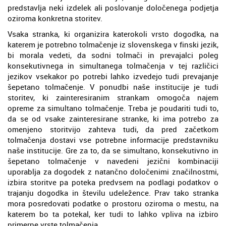
predstavlja neki izdelek ali poslovanje določenega podjetja
oziroma konkretna storitev.
Vsaka stranka, ki organizira katerokoli vrsto dogodka, na
katerem je potrebno tolmačenje iz slovenskega v finski jezik,
bi morala vedeti, da sodni tolmači in prevajalci poleg
konsekutivnega in simultanega tolmačenja v tej različici
jezikov vsekakor po potrebi lahko izvedejo tudi prevajanje
šepetano tolmačenje. V ponudbi naše institucije je tudi
storitev, ki zainteresiranim strankam omogoča najem
opreme za simultano tolmačenje. Treba je poudariti tudi to,
da se od vsake zainteresirane stranke, ki ima potrebo za
omenjeno storitvijo zahteva tudi, da pred začetkom
tolmačenja dostavi vse potrebne informacije predstavniku
naše institucije. Gre za to, da se simultano, konsekutivno in
šepetano tolmačenje v navedeni jezični kombinaciji
uporablja za dogodek z natančno določenimi značilnostmi,
izbira storitve pa poteka predvsem na podlagi podatkov o
trajanju dogodka in številu udeležence. Prav tako stranka
mora posredovati podatke o prostoru oziroma o mestu, na
katerem bo ta potekal, ker tudi to lahko vpliva na izbiro
primerne vrste tolmačenja.