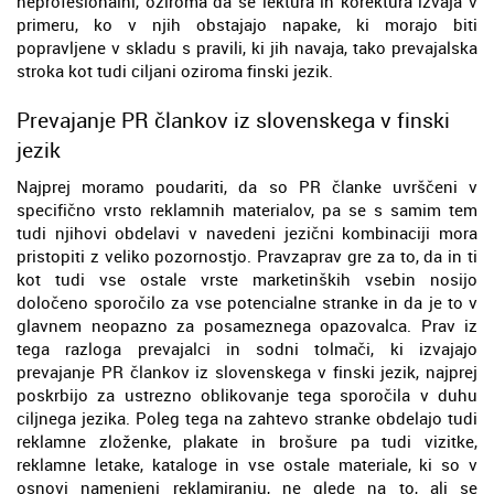
neprofesionalni, oziroma da se lektura in korektura izvaja v
primeru, ko v njih obstajajo napake, ki morajo biti
popravljene v skladu s pravili, ki jih navaja, tako prevajalska
stroka kot tudi ciljani oziroma finski jezik.
Prevajanje PR člankov iz slovenskega v finski
jezik
Najprej moramo poudariti, da so PR članke uvrščeni v
specifično vrsto reklamnih materialov, pa se s samim tem
tudi njihovi obdelavi v navedeni jezični kombinaciji mora
pristopiti z veliko pozornostjo. Pravzaprav gre za to, da in ti
kot tudi vse ostale vrste marketinških vsebin nosijo
določeno sporočilo za vse potencialne stranke in da je to v
glavnem neopazno za posameznega opazovalca. Prav iz
tega razloga prevajalci in sodni tolmači, ki izvajajo
prevajanje PR člankov iz slovenskega v finski jezik, najprej
poskrbijo za ustrezno oblikovanje tega sporočila v duhu
ciljnega jezika. Poleg tega na zahtevo stranke obdelajo tudi
reklamne zloženke, plakate in brošure pa tudi vizitke,
reklamne letake, kataloge in vse ostale materiale, ki so v
osnovi namenjeni reklamiranju, ne glede na to, ali se