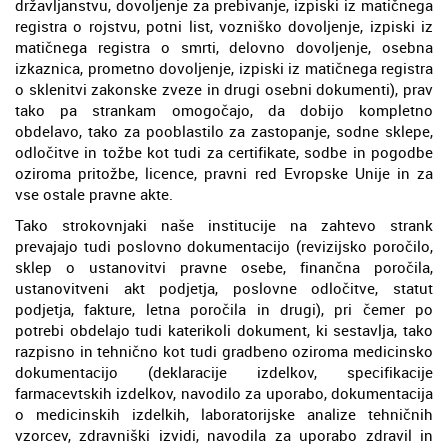
državljanstvu, dovoljenje za prebivanje, izpiski iz matičnega
registra o rojstvu, potni list, vozniško dovoljenje, izpiski iz
matičnega registra o smrti, delovno dovoljenje, osebna
izkaznica, prometno dovoljenje, izpiski iz matičnega registra
o sklenitvi zakonske zveze in drugi osebni dokumenti), prav
tako pa strankam omogočajo, da dobijo kompletno
obdelavo, tako za pooblastilo za zastopanje, sodne sklepe,
odločitve in tožbe kot tudi za certifikate, sodbe in pogodbe
oziroma pritožbe, licence, pravni red Evropske Unije in za
vse ostale pravne akte.
Tako strokovnjaki naše institucije na zahtevo strank
prevajajo tudi poslovno dokumentacijo (revizijsko poročilo,
sklep o ustanovitvi pravne osebe, finančna poročila,
ustanovitveni akt podjetja, poslovne odločitve, statut
podjetja, fakture, letna poročila in drugi), pri čemer po
potrebi obdelajo tudi katerikoli dokument, ki sestavlja, tako
razpisno in tehnično kot tudi gradbeno oziroma medicinsko
dokumentacijo (deklaracije izdelkov, specifikacije
farmacevtskih izdelkov, navodilo za uporabo, dokumentacija
o medicinskih izdelkih, laboratorijske analize tehničnih
vzorcev, zdravniški izvidi, navodila za uporabo zdravil in