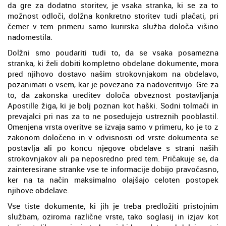
da gre za dodatno storitev, je vsaka stranka, ki se za to
možnost odloči, dolžna konkretno storitev tudi plačati, pri
čemer v tem primeru samo kurirska služba določa višino
nadomestila.
Dolžni smo poudariti tudi to, da se vsaka posamezna
stranka, ki želi dobiti kompletno obdelane dokumente, mora
pred njihovo dostavo našim strokovnjakom na obdelavo,
pozanimati o vsem, kar je povezano za nadoveritvijo. Gre za
to, da zakonska ureditev določa obveznost postavljanja
Apostille žiga, ki je bolj poznan kot haški. Sodni tolmači in
prevajalci pri nas za to ne posedujejo ustreznih pooblastil.
Omenjena vrsta overitve se izvaja samo v primeru, ko je to z
zakonom določeno in v odvisnosti od vrste dokumenta se
postavlja ali po koncu njegove obdelave s strani naših
strokovnjakov ali pa neposredno pred tem. Pričakuje se, da
zainteresirane stranke vse te informacije dobijo pravočasno,
ker na ta način maksimalno olajšajo celoten postopek
njihove obdelave.
Vse tiste dokumente, ki jih je treba predložiti pristojnim
službam, oziroma različne vrste, tako soglasij in izjav kot