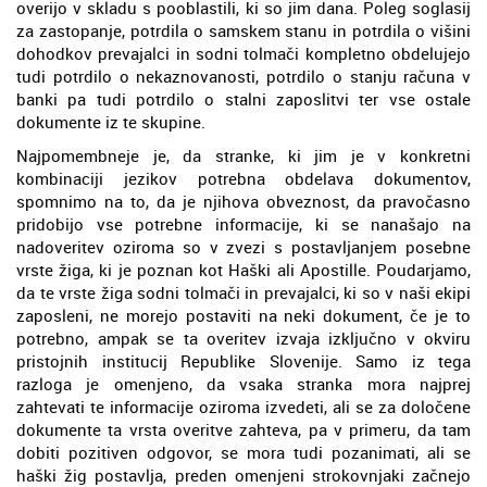
overijo v skladu s pooblastili, ki so jim dana. Poleg soglasij
za zastopanje, potrdila o samskem stanu in potrdila o višini
dohodkov prevajalci in sodni tolmači kompletno obdelujejo
tudi potrdilo o nekaznovanosti, potrdilo o stanju računa v
banki pa tudi potrdilo o stalni zaposlitvi ter vse ostale
dokumente iz te skupine.
Najpomembneje je, da stranke, ki jim je v konkretni
kombinaciji jezikov potrebna obdelava dokumentov,
spomnimo na to, da je njihova obveznost, da pravočasno
pridobijo vse potrebne informacije, ki se nanašajo na
nadoveritev oziroma so v zvezi s postavljanjem posebne
vrste žiga, ki je poznan kot Haški ali Apostille. Poudarjamo,
da te vrste žiga sodni tolmači in prevajalci, ki so v naši ekipi
zaposleni, ne morejo postaviti na neki dokument, če je to
potrebno, ampak se ta overitev izvaja izključno v okviru
pristojnih institucij Republike Slovenije. Samo iz tega
razloga je omenjeno, da vsaka stranka mora najprej
zahtevati te informacije oziroma izvedeti, ali se za določene
dokumente ta vrsta overitve zahteva, pa v primeru, da tam
dobiti pozitiven odgovor, se mora tudi pozanimati, ali se
haški žig postavlja, preden omenjeni strokovnjaki začnejo