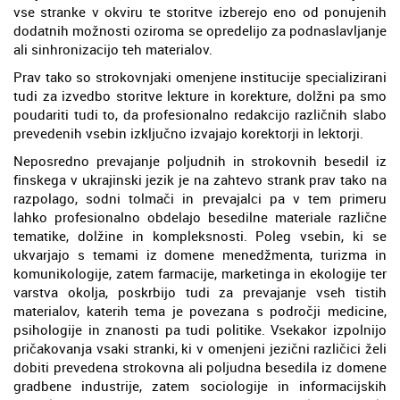
vse stranke v okviru te storitve izberejo eno od ponujenih
dodatnih možnosti oziroma se opredelijo za podnaslavljanje
ali sinhronizacijo teh materialov.
Prav tako so strokovnjaki omenjene institucije specializirani
tudi za izvedbo storitve lekture in korekture, dolžni pa smo
poudariti tudi to, da profesionalno redakcijo različnih slabo
prevedenih vsebin izključno izvajajo korektorji in lektorji.
Neposredno prevajanje poljudnih in strokovnih besedil iz
finskega v ukrajinski jezik je na zahtevo strank prav tako na
razpolago, sodni tolmači in prevajalci pa v tem primeru
lahko profesionalno obdelajo besedilne materiale različne
tematike, dolžine in kompleksnosti. Poleg vsebin, ki se
ukvarjajo s temami iz domene menedžmenta, turizma in
komunikologije, zatem farmacije, marketinga in ekologije ter
varstva okolja, poskrbijo tudi za prevajanje vseh tistih
materialov, katerih tema je povezana s področji medicine,
psihologije in znanosti pa tudi politike. Vsekakor izpolnijo
pričakovanja vsaki stranki, ki v omenjeni jezični različici želi
dobiti prevedena strokovna ali poljudna besedila iz domene
gradbene industrije, zatem sociologije in informacijskih