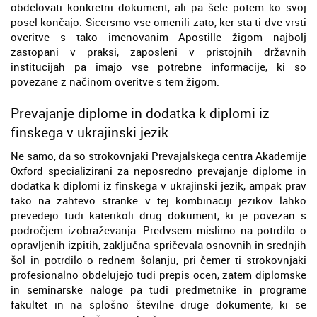
obdelovati konkretni dokument, ali pa šele potem ko svoj
posel končajo. Sicersmo vse omenili zato, ker sta ti dve vrsti
overitve s tako imenovanim Apostille žigom najbolj
zastopani v praksi, zaposleni v pristojnih državnih
institucijah pa imajo vse potrebne informacije, ki so
povezane z načinom overitve s tem žigom.
Prevajanje diplome in dodatka k diplomi iz
finskega v ukrajinski jezik
Ne samo, da so strokovnjaki Prevajalskega centra Akademije
Oxford specializirani za neposredno prevajanje diplome in
dodatka k diplomi iz finskega v ukrajinski jezik, ampak prav
tako na zahtevo stranke v tej kombinaciji jezikov lahko
prevedejo tudi katerikoli drug dokument, ki je povezan s
področjem izobraževanja. Predvsem mislimo na potrdilo o
opravljenih izpitih, zaključna spričevala osnovnih in srednjih
šol in potrdilo o rednem šolanju, pri čemer ti strokovnjaki
profesionalno obdelujejo tudi prepis ocen, zatem diplomske
in seminarske naloge pa tudi predmetnike in programe
fakultet in na splošno številne druge dokumente, ki se