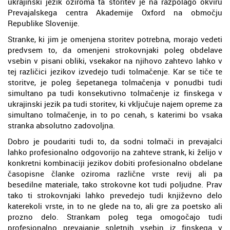
ukrajinski jezik oziroma ta storitev je na razpolago okviru
Prevajalskega centra Akademije Oxford na območju
Republike Slovenije.
Stranke, ki jim je omenjena storitev potrebna, morajo vedeti
predvsem to, da omenjeni strokovnjaki poleg obdelave
vsebin v pisani obliki, vsekakor na njihovo zahtevo lahko v
tej različici jezikov izvedejo tudi tolmačenje. Kar se tiče te
storitve, je poleg šepetanega tolmačenja v ponudbi tudi
simultano pa tudi konsekutivno tolmačenje iz finskega v
ukrajinski jezik pa tudi storitev, ki vključuje najem opreme za
simultano tolmačenje, in to po cenah, s katerimi bo vsaka
stranka absolutno zadovoljna.
Dobro je poudariti tudi to, da sodni tolmači in prevajalci
lahko profesionalno odgovorijo na zahteve strank, ki želijo v
konkretni kombinaciji jezikov dobiti profesionalno obdelane
časopisne članke oziroma različne vrste revij ali pa
besedilne materiale, tako strokovne kot tudi poljudne. Prav
tako ti strokovnjaki lahko prevedejo tudi književno delo
katerekoli vrste, in to ne glede na to, ali gre za poetsko ali
prozno delo. Strankam poleg tega omogočajo tudi
profesionalno prevajanje spletnih vsebin iz finskega v