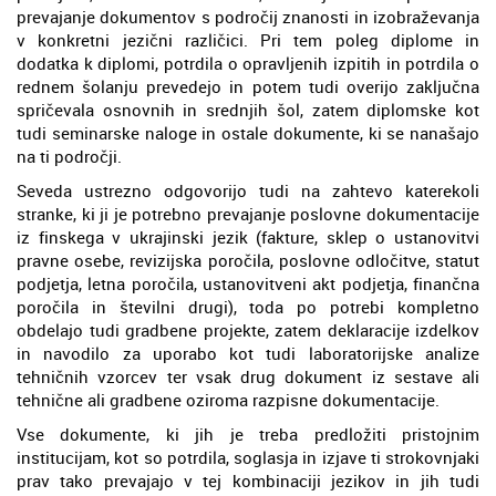
prevajanje dokumentov s področij znanosti in izobraževanja
v konkretni jezični različici. Pri tem poleg diplome in
dodatka k diplomi, potrdila o opravljenih izpitih in potrdila o
rednem šolanju prevedejo in potem tudi overijo zaključna
spričevala osnovnih in srednjih šol, zatem diplomske kot
tudi seminarske naloge in ostale dokumente, ki se nanašajo
na ti področji.
Seveda ustrezno odgovorijo tudi na zahtevo katerekoli
stranke, ki ji je potrebno prevajanje poslovne dokumentacije
iz finskega v ukrajinski jezik (fakture, sklep o ustanovitvi
pravne osebe, revizijska poročila, poslovne odločitve, statut
podjetja, letna poročila, ustanovitveni akt podjetja, finančna
poročila in številni drugi), toda po potrebi kompletno
obdelajo tudi gradbene projekte, zatem deklaracije izdelkov
in navodilo za uporabo kot tudi laboratorijske analize
tehničnih vzorcev ter vsak drug dokument iz sestave ali
tehnične ali gradbene oziroma razpisne dokumentacije.
Vse dokumente, ki jih je treba predložiti pristojnim
institucijam, kot so potrdila, soglasja in izjave ti strokovnjaki
prav tako prevajajo v tej kombinaciji jezikov in jih tudi