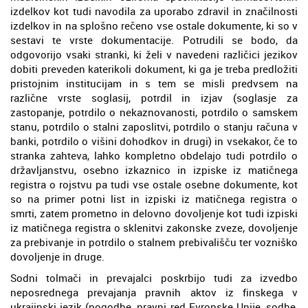
izdelkov kot tudi navodila za uporabo zdravil in značilnosti
izdelkov in na splošno rečeno vse ostale dokumente, ki so v
sestavi te vrste dokumentacije. Potrudili se bodo, da
odgovorijo vsaki stranki, ki želi v navedeni različici jezikov
dobiti preveden katerikoli dokument, ki ga je treba predložiti
pristojnim institucijam in s tem se misli predvsem na
različne vrste soglasij, potrdil in izjav (soglasje za
zastopanje, potrdilo o nekaznovanosti, potrdilo o samskem
stanu, potrdilo o stalni zaposlitvi, potrdilo o stanju računa v
banki, potrdilo o višini dohodkov in drugi) in vsekakor, če to
stranka zahteva, lahko kompletno obdelajo tudi potrdilo o
državljanstvu, osebno izkaznico in izpiske iz matičnega
registra o rojstvu pa tudi vse ostale osebne dokumente, kot
so na primer potni list in izpiski iz matičnega registra o
smrti, zatem prometno in delovno dovoljenje kot tudi izpiski
iz matičnega registra o sklenitvi zakonske zveze, dovoljenje
za prebivanje in potrdilo o stalnem prebivališču ter vozniško
dovoljenje in druge.
Sodni tolmači in prevajalci poskrbijo tudi za izvedbo
neposrednega prevajanja pravnih aktov iz finskega v
ukrajinski jezik (pogodbe, pravni red Evropske Unije, sodbe,