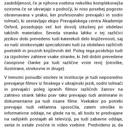
zaskrbljenost, če je njihova vsebina nekoliko kompleksnejša
oziroma če se ukvarjajo s področji, ki niso posebej pogosto
obravnavana v praksi, ker profesionalni prevajalci in sodni
tolmači, ki sestavljajo ekipo Prevajalskega centra Akademije
Oxford, posedujejo več kot dovolj izkušenj pri obdelavi
takšnih materialov. Seveda stranka lahko v tej različici
jezikov dobi prevedeno tudi katerekoli delo književnosti, saj
so naši strokovnjaki specializirani tudi za obdelavo različnih
poetskih in proznih književnih del. Poleg tega poskrbijo tudi
za izpolnitev zahteve vsake stranke, ki želi dobiti prevedene
časopisne članke pa tudi različne vrste revij (otroške,
ilustrirane, strokovne in druge).
V trenutni ponudbi storitev te institucije je tudi neposredno
prevajanje filmov iz finskega v ukrajinski jezik, sodni tolmači
in prevajalci poleg igranih filmov različnih žanrov na
zahtevo strank lahko prav tako prevajajo tudi animirane in
dokumentarne pa tudi risane filme. Vsekakor po potrebi
prevajajo tudi reklamna sporočila, zatem otroške in
informativne oddaje, ne glede na to, ali bodo te predvajane
na radijskih postajah ali televiziji, pa tudi zabavne oddaje,
serije in ostale zvočne in video vsebine. Predvideno je, da