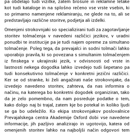
pa obdelajo tudi vizitke, zatem brošure in reklamne letake
kot tudi kataloge in na splošno rečeno vse vrste vsebin, ki
so primarno namenjene reklamiranju, ne glede na to, ali se
predstavljajo različne storitve, podjetja ali izdelki.
Omenjeni strokovnjaki so specializirani tudi za zagotavljanje
storitev tolmačenja v navedeni različici jezikov, v uradni
ponudbi te institucije pa je tudi najem opreme za simultano
tolmačenje. Poleg tega, da prevajalci in sodni tolmači lahko
uporabijo pravila, ki so povezana s simultanim tolmačenjem
iz finskega v ukrajinski jezik, v odvisnosti od vrste in
lastnosti nekega dogodka lahko izvedejo tudi šepetano pa
tudi konsekutivno tolmačenje v konkretni jezični različici.
Ker se od stranke, ki želi angažirati naše strokovnjake, da
izvedejo navedeno storitev, zahteva, da nas informira o
načinu, na katerega bo konkretni dogodek organiziran, tako
da je zelo pomembno, da nam posreduje podatke o tem,
kako dolgo naj bi trajal, zatem kje bo potekal in koliko ljudi
se ga bo udeležilo. Ko ekipa strokovnjakov poslovalnice
Prevajalskega centra Akademije Oxford dobi vse navedene
informacije, jih pazljivo analizirajo in ugotovijo, katera od
omenjenih storitev lahko na najboljši način odgovori tem