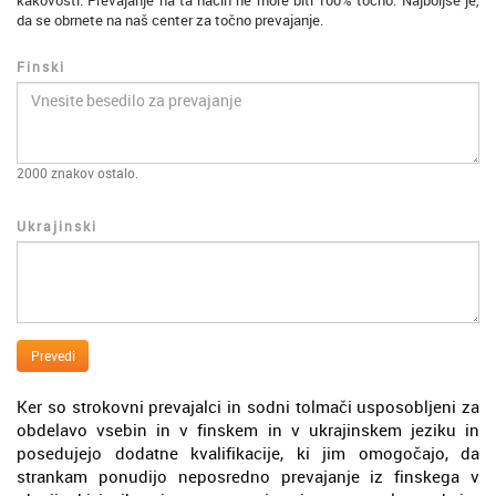
kakovosti. Prevajanje na ta način ne more biti 100% točno. Najboljše je,
da se obrnete na naš center za točno prevajanje.
Finski
2000
znakov ostalo.
Ukrajinski
Prevedi
Ker so strokovni prevajalci in sodni tolmači usposobljeni za
obdelavo vsebin in v finskem in v ukrajinskem jeziku in
posedujejo dodatne kvalifikacije, ki jim omogočajo, da
strankam ponudijo neposredno prevajanje iz finskega v