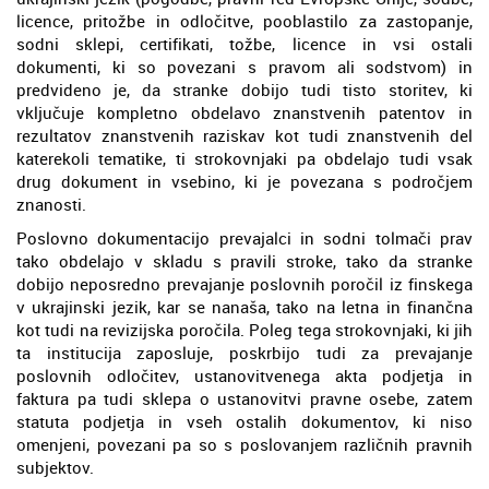
licence, pritožbe in odločitve, pooblastilo za zastopanje,
sodni sklepi, certifikati, tožbe, licence in vsi ostali
dokumenti, ki so povezani s pravom ali sodstvom) in
predvideno je, da stranke dobijo tudi tisto storitev, ki
vključuje kompletno obdelavo znanstvenih patentov in
rezultatov znanstvenih raziskav kot tudi znanstvenih del
katerekoli tematike, ti strokovnjaki pa obdelajo tudi vsak
drug dokument in vsebino, ki je povezana s področjem
znanosti.
Poslovno dokumentacijo prevajalci in sodni tolmači prav
tako obdelajo v skladu s pravili stroke, tako da stranke
dobijo neposredno prevajanje poslovnih poročil iz finskega
v ukrajinski jezik, kar se nanaša, tako na letna in finančna
kot tudi na revizijska poročila. Poleg tega strokovnjaki, ki jih
ta institucija zaposluje, poskrbijo tudi za prevajanje
poslovnih odločitev, ustanovitvenega akta podjetja in
faktura pa tudi sklepa o ustanovitvi pravne osebe, zatem
statuta podjetja in vseh ostalih dokumentov, ki niso
omenjeni, povezani pa so s poslovanjem različnih pravnih
subjektov.