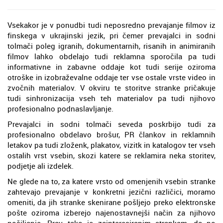
Vsekakor je v ponudbi tudi neposredno prevajanje filmov iz
finskega v ukrajinski jezik, pri čemer prevajalci in sodni
tolmači poleg igranih, dokumentarnih, risanih in animiranih
filmov lahko obdelajo tudi reklamna sporočila pa tudi
informativne in zabavne oddaje kot tudi serije oziroma
otroške in izobraževalne oddaje ter vse ostale vrste video in
zvočnih materialov. V okviru te storitve stranke pričakuje
tudi sinhronizacija vseh teh materialov pa tudi njihovo
profesionalno podnaslavljanje.
Prevajalci in sodni tolmači seveda poskrbijo tudi za
profesionalno obdelavo brošur, PR člankov in reklamnih
letakov pa tudi zloženk, plakatov, vizitk in katalogov ter vseh
ostalih vrst vsebin, skozi katere se reklamira neka storitev,
podjetje ali izdelek.
Ne glede na to, za katere vrsto od omenjenih vsebin stranke
zahtevajo prevajanje v konkretni jezični različici, moramo
omeniti, da jih stranke skenirane pošljejo preko elektronske
pošte oziroma izberejo najenostavnejši način za njihovo
pošiljanje. Prav tako je zainteresiranim strankam, da po