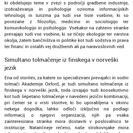
ki obdelujejo teme v zvezi s področji gradbene industrije,
izobraževanja in psihologije oziroma informacijskih
tehnologij in turizma pa tudi vse tiste vsebine, ki so
povezane z filozofijo, medicino in sociologijo ter
komunikologijo in psihologijo. Vsekakor na zahtevo stranke
prevajajo tudi vse vsebine, ki se tičejo ekologije ter varstva
okolja, zatem bančništva in politike kot tudi sodstva in prava
ter financ in ostalih vej družbenih ali pa naravoslovnih ved.
Simultano tolmačenje iz finskega v norveški
jezik
Ena od storitev, za katere so specializirani prevajalci in sodni
tolmači Akademije Oxford, je tudi simultano tolmačenje iz
finskega v norveški jezik, toda izvajajo tudi konsekutivno
kot tudi šepetano tolmačenje v navedeni jezični kombinaciji,
pri čemer se o vrsti storitve, ki bo uporabljena v okviru
nekega dogodka, lahko odloči izključno na podlagi
informacij o njegovi organizaciji, njih pa vsaka
zainteresirana stranka mora dostaviti v poslovalnico te
institucije. Natančneje rečeno, naše strokovnjake mora