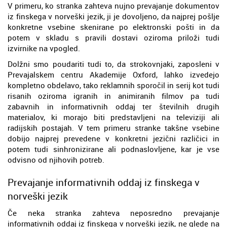
V primeru, ko stranka zahteva nujno prevajanje dokumentov
iz finskega v norveški jezik, ji je dovoljeno, da najprej pošlje
konkretne vsebine skenirane po elektronski pošti in da
potem v skladu s pravili dostavi oziroma priloži tudi
izvirnike na vpogled.
Dolžni smo poudariti tudi to, da strokovnjaki, zaposleni v
Prevajalskem centru Akademije Oxford, lahko izvedejo
kompletno obdelavo, tako reklamnih sporočil in serij kot tudi
risanih oziroma igranih in animiranih filmov pa tudi
zabavnih in informativnih oddaj ter številnih drugih
materialov, ki morajo biti predstavljeni na televiziji ali
radijskih postajah. V tem primeru stranke takšne vsebine
dobijo najprej prevedene v konkretni jezični različici in
potem tudi sinhronizirane ali podnaslovljene, kar je vse
odvisno od njihovih potreb.
Prevajanje informativnih oddaj iz finskega v
norveški jezik
Če neka stranka zahteva neposredno prevajanje
informativnih oddaj iz finskega v norveški jezik, ne glede na