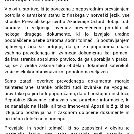
V okviru storitve, ki je povezana z neposrednim prevajanjem
potrdila o samskem stanu iz finskega v norveški jezik, vse
stranke Prevajalskega centra Akademije Oxford dobijo tudi
storitev, ki vključuje overitev prevedenega potrdila ali
nekega drugega dokumente, ki jo izvajajo uradno
pooblaščene osebe oziroma sodni tolmači. S postavljanjem
njihovega žiga se potrjuje, da gre za popolnoma enako
vsebino prevedenega in izvirnega dokumenta, kar pomeni,
da ima stranka absolutno pravico, da ga uporablja v praksi,
saj se z vidika zakona tako obdelan dokument katerekoli
vrste vsekakor obravnava kot popolnoma veljaven.
Samo zaradi overitve prevedenega dokumenta morajo
zainteresirane stranke priložiti tudi izvirnike na vpogled,
prav tako pa jim tudi priporočamo, da od pristojnih institucij
Republike Slovenije zahtevajo vse potrebne informacije, ki
se nanašajo na Haški ali tako imenovani Apostille žig, ki se
izključno postavlja na z zakonom določene dokumente in
po točno določenem principu.
Prevajalci in sodni tolmači, ki so zaposleni v okviru te
institucije lahko prav tako prevajajo tudi potrdilo o