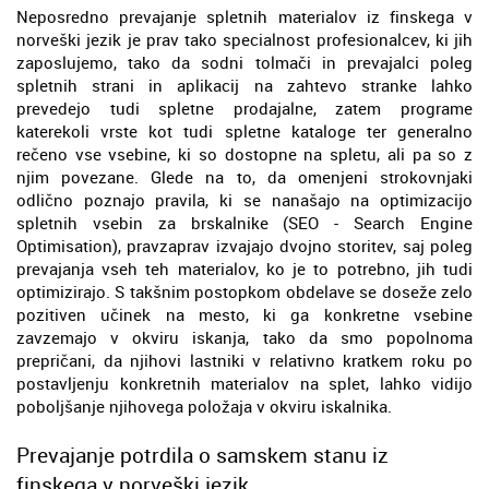
Neposredno prevajanje spletnih materialov iz finskega v
norveški jezik je prav tako specialnost profesionalcev, ki jih
zaposlujemo, tako da sodni tolmači in prevajalci poleg
spletnih strani in aplikacij na zahtevo stranke lahko
prevedejo tudi spletne prodajalne, zatem programe
katerekoli vrste kot tudi spletne kataloge ter generalno
rečeno vse vsebine, ki so dostopne na spletu, ali pa so z
njim povezane. Glede na to, da omenjeni strokovnjaki
odlično poznajo pravila, ki se nanašajo na optimizacijo
spletnih vsebin za brskalnike (SEO - Search Engine
Optimisation), pravzaprav izvajajo dvojno storitev, saj poleg
prevajanja vseh teh materialov, ko je to potrebno, jih tudi
optimizirajo. S takšnim postopkom obdelave se doseže zelo
pozitiven učinek na mesto, ki ga konkretne vsebine
zavzemajo v okviru iskanja, tako da smo popolnoma
prepričani, da njihovi lastniki v relativno kratkem roku po
postavljenju konkretnih materialov na splet, lahko vidijo
poboljšanje njihovega položaja v okviru iskalnika.
Prevajanje potrdila o samskem stanu iz
finskega v norveški jezik