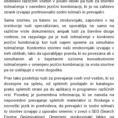
obdelavo različnih vsebin v pisani obliki pa tudi za storitev
tolmačenja v navedeni jezični kombinaciji, ki jo na zahtevo
strank izvajajo profesionalni sodni tolmači in prevajalci.
Sama storitev, za katero so strokovnjaki, zaposleni v tej
institucije tudi specializirani, se uporablja, ne samo na
različne vrste dokumentov, ampak tudi za številne druge
vsebine, na razpolago pa je tudi tolmačenje v konkretni
jezični kombinaciji kot tudi najem opreme za simultano
tolmačenje. Konkretno storitev naši strokovnjaki izvajajo v
treh oblikah, tako da uporabljajo pravila, ki so povezana ali s
simultanim ali s šepetanim oziroma konsekutivnim
tolmačenjem v omenjeni jezični kombinaciji, ta vrsta storitve
pa se usklajuje z vrsto dogodka.
Prav tako poskrbijo tudi za prevajanje vseh vrst vsebin, ki so
dostopne na spletu, od spletnih prodajaln in katalogov
preko spletnih strani pa do aplikacij in programov različnih
vrst. Posebej je pomembna informacija, ki se nanaša na
neposredno prevajanje spletnih materialov iz finskega v
norveški jezik in predvideva, da prevajalci in sodni tolmači
to storitev izvajajo z uporabo smernic v zvezi s SEO (Search
Engine Optimisation). Omenjeni strokovnjaki lahko na