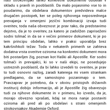
skladu s pravili in pooblastili. Da malo pojasnimo vse to in
poudarimo, da obdelava dokumentov predvideva malce
drugačen postopek, ker se poleg njihovega neposrednega
prevajanja v omenjeni jezični kombinaciji izvaja tudi
overitev, toda naša obveznost je prav tako, da predstavimo
dejstvo, da je to overitev, za katero je zadolžen zapriseženi
sodni tolmač in da se v večini primerov dokument, ki je po
tem principu obdelan, lahko v praksi uporablja brez
kakršnihkoli težav. Toda v nekaterih primerih se zahteva
dodatna vrsta overitve oziroma na konkretni dokument mora
biti postavljen žig, poznan kot Haški ali Apostille. Ker sodni
tolmači in prevajalci, ki so v naši ekipi, ne posedujejo
ustreznih pooblastil, da bi lahko izvedeli to overitev, je prav
to tudi osnovni razlog, zaradi katerega mi vsem strankam
predlagamo, da se samostojno pozanimajo o tem.
Pravzaprav je potrebno, da v okviru pristojnih državnih
institucij dobijo informacijo, ali je Apostille žig obavezujo
tudi za njihove dokumente in v primeru, ko izvedo, da je,
morajo obvezno vprašati, kdaj se mora nanje postaviti
oziroma ali pred ali po obdelavi s strani omenjenih
strokovnjakov Akademije Oxford.