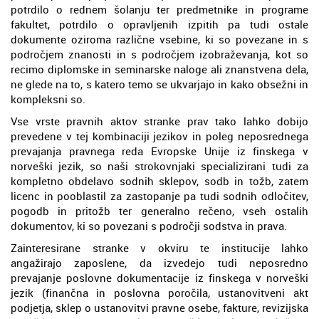
potrdilo o rednem šolanju ter predmetnike in programe
fakultet, potrdilo o opravljenih izpitih pa tudi ostale
dokumente oziroma različne vsebine, ki so povezane in s
področjem znanosti in s področjem izobraževanja, kot so
recimo diplomske in seminarske naloge ali znanstvena dela,
ne glede na to, s katero temo se ukvarjajo in kako obsežni in
kompleksni so.
Vse vrste pravnih aktov stranke prav tako lahko dobijo
prevedene v tej kombinaciji jezikov in poleg neposrednega
prevajanja pravnega reda Evropske Unije iz finskega v
norveški jezik, so naši strokovnjaki specializirani tudi za
kompletno obdelavo sodnih sklepov, sodb in tožb, zatem
licenc in pooblastil za zastopanje pa tudi sodnih odločitev,
pogodb in pritožb ter generalno rečeno, vseh ostalih
dokumentov, ki so povezani s področji sodstva in prava.
Zainteresirane stranke v okviru te institucije lahko
angažirajo zaposlene, da izvedejo tudi neposredno
prevajanje poslovne dokumentacije iz finskega v norveški
jezik (finančna in poslovna poročila, ustanovitveni akt
podjetja, sklep o ustanovitvi pravne osebe, fakture, revizijska