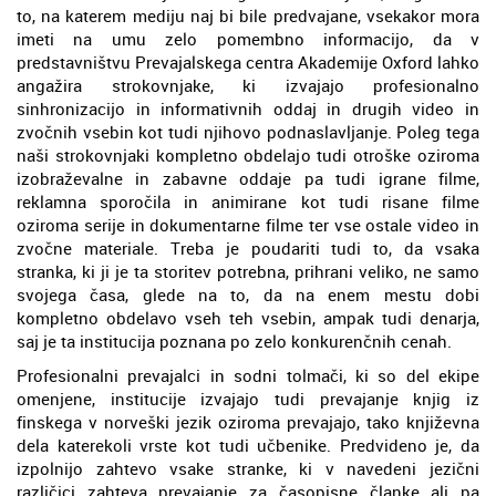
to, na katerem mediju naj bi bile predvajane, vsekakor mora
imeti na umu zelo pomembno informacijo, da v
predstavništvu Prevajalskega centra Akademije Oxford lahko
angažira strokovnjake, ki izvajajo profesionalno
sinhronizacijo in informativnih oddaj in drugih video in
zvočnih vsebin kot tudi njihovo podnaslavljanje. Poleg tega
naši strokovnjaki kompletno obdelajo tudi otroške oziroma
izobraževalne in zabavne oddaje pa tudi igrane filme,
reklamna sporočila in animirane kot tudi risane filme
oziroma serije in dokumentarne filme ter vse ostale video in
zvočne materiale. Treba je poudariti tudi to, da vsaka
stranka, ki ji je ta storitev potrebna, prihrani veliko, ne samo
svojega časa, glede na to, da na enem mestu dobi
kompletno obdelavo vseh teh vsebin, ampak tudi denarja,
saj je ta institucija poznana po zelo konkurenčnih cenah.
Profesionalni prevajalci in sodni tolmači, ki so del ekipe
omenjene, institucije izvajajo tudi prevajanje knjig iz
finskega v norveški jezik oziroma prevajajo, tako književna
dela katerekoli vrste kot tudi učbenike. Predvideno je, da
izpolnijo zahtevo vsake stranke, ki v navedeni jezični
različici zahteva prevajanje za časopisne članke ali pa