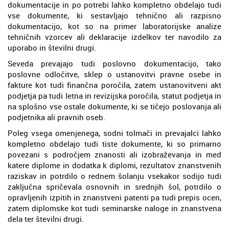
dokumentacije in po potrebi lahko kompletno obdelajo tudi
vse dokumente, ki sestavljajo tehnično ali razpisno
dokumentacijo, kot so na primer laboratorijske analize
tehničnih vzorcev ali deklaracije izdelkov ter navodilo za
uporabo in številni drugi.
Seveda prevajajo tudi poslovno dokumentacijo, tako
poslovne odločitve, sklep o ustanovitvi pravne osebe in
fakture kot tudi finančna poročila, zatem ustanovitveni akt
podjetja pa tudi letna in revizijska poročila, statut podjetja in
na splošno vse ostale dokumente, ki se tičejo poslovanja ali
podjetnika ali pravnih oseb.
Poleg vsega omenjenega, sodni tolmači in prevajalci lahko
kompletno obdelajo tudi tiste dokumente, ki so primarno
povezani s področjem znanosti ali izobraževanja in med
katere diplome in dodatka k diplomi, rezultatov znanstvenih
raziskav in potrdilo o rednem šolanju vsekakor sodijo tudi
zaključna spričevala osnovnih in srednjih šol, potrdilo o
opravljenih izpitih in znanstveni patenti pa tudi prepis ocen,
zatem diplomske kot tudi seminarske naloge in znanstvena
dela ter številni drugi.