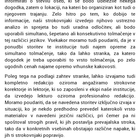
informirati o številu oseb, ki se bodo udeležile nekega
dogodka, zatem o lokaciji, na kateri bo organiziran kot tudi o
njegovem trajanju. Zelo hitro po tem, ko dobijo te
informacije, naši strokovnjaki izvedejo njihovo ustrezno
analizo in sprejeta bo tudi uradna odločitev, ali bodo
uporabili simultano, šepetano ali konsekutivno tolmačenje v
tej različici jezikov. Vsekakor moramo tudi poudariti, da je v
ponudbi storitev te institucije tudi najem opreme za
simultano tolmačenje, tako da lahko stranka, za katero
dogodek je treba uporabiti to vrsto tolmačenja, po zelo
ugodnih cenah najame opremo vrhunske kakovosti.
Poleg tega na podlagi zahtev stranke, lahko izvajamo tudi
kompletno redakcijo oziroma angažiramo strokovne
korektorje in lektorje, ki so zaposleni v ekipi naše institucije,
da izvedejo lekturo oziroma profesionalno redakcijo.
Moramo poudariti, da se navedena storitev izključno izvaja v
situaciji, ko je nekdo predhodno prevedel katerokoli vrsto
materialov v navedeni jezični različici, pri čemer pa ni
spoštoval strogih pravil, ki jih postavlja prevajalska stroka,
tako da v konkretnih vsebinah obstajajo različne napake, ki
jih ti strokovnjaki popravijo.