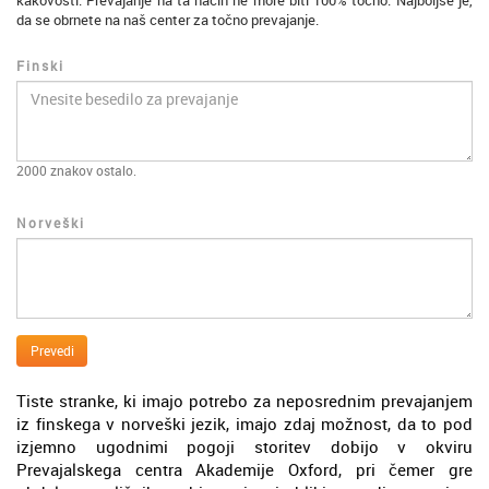
kakovosti. Prevajanje na ta način ne more biti 100% točno. Najboljše je,
da se obrnete na naš center za točno prevajanje.
Finski
2000
znakov ostalo.
Norveški
Prevedi
Tiste stranke, ki imajo potrebo za neposrednim prevajanjem
iz finskega v norveški jezik, imajo zdaj možnost, da to pod
izjemno ugodnimi pogoji storitev dobijo v okviru
Prevajalskega centra Akademije Oxford, pri čemer gre