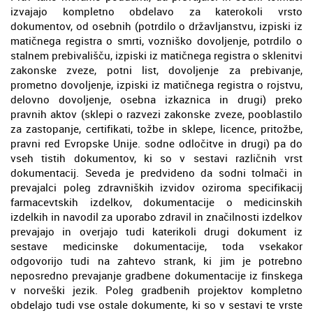
izvajajo kompletno obdelavo za katerokoli vrsto
dokumentov, od osebnih (potrdilo o državljanstvu, izpiski iz
matičnega registra o smrti, vozniško dovoljenje, potrdilo o
stalnem prebivališču, izpiski iz matičnega registra o sklenitvi
zakonske zveze, potni list, dovoljenje za prebivanje,
prometno dovoljenje, izpiski iz matičnega registra o rojstvu,
delovno dovoljenje, osebna izkaznica in drugi) preko
pravnih aktov (sklepi o razvezi zakonske zveze, pooblastilo
za zastopanje, certifikati, tožbe in sklepe, licence, pritožbe,
pravni red Evropske Unije. sodne odločitve in drugi) pa do
vseh tistih dokumentov, ki so v sestavi različnih vrst
dokumentacij. Seveda je predvideno da sodni tolmači in
prevajalci poleg zdravniških izvidov oziroma specifikacij
farmacevtskih izdelkov, dokumentacije o medicinskih
izdelkih in navodil za uporabo zdravil in značilnosti izdelkov
prevajajo in overjajo tudi katerikoli drugi dokument iz
sestave medicinske dokumentacije, toda vsekakor
odgovorijo tudi na zahtevo strank, ki jim je potrebno
neposredno prevajanje gradbene dokumentacije iz finskega
v norveški jezik. Poleg gradbenih projektov kompletno
obdelajo tudi vse ostale dokumente, ki so v sestavi te vrste