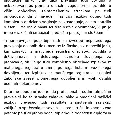
nekaznovanosti, potrdilo o stalni zaposlitvi in potrdilo o
višini dohodkov, zainteresiranim strankam pa tudi
omogočajo, da v navedeni različici jezikov dobijo tudi
kompletno obdelano soglasje za zastopanje, zatem potrdilo
o stanju računa v banki ter vse ostale dokumente, ki jih je
treba v različnih situacijah predložiti pristojnim službam.
Ti strokovnjaki poskrbijo tudi za izvedbo neposrednega
prevajanja osebnih dokumentov iz finskega v norveški jezik,
kar izpiskov iz matičnega registra o rojstvu, potrdila o
državljanstvu in delovnega oziroma dovoljenja za
prebivanje, vključuje tudi kompletno obdelavo izpiskov iz
matičnega registra o smrti, potnega lista in vozniškega
dovoljenja ter izpiskov iz matičnega registra o sklenitvi
zakonske zveze, prometnega dovoljenja in vseh ostalih
osebnih dokumentov.
Dobro je poudariti tudi to, da profesionalni sodni tolmači in
prevajalci, ko to stranka zahteva, lahko v omenjeni različici
jezikov prevajajo tudi rezultate znanstvenih raziskav,
zaključna spričevala osnovnih in srednjih šol in znanstvene
patente pa tudi prepis ocen, diplomo in dodatek k diplomi in