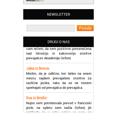
Lahko pohvalim vse zaposlene v Akademiji
Oxford, ker so resnično profesionalni in
prevajalske storitve opravljajo hitro in
NEWSLETTER
učinkoviti.
Martina iz Bleda:
Potrebovala sem prevajanje iz
madžarskega v slovenski jezik in lahko
vam rečem, da sem pozitivno presenečena
DRUGI O NAS
nad hitrostjo in kakovostjo storitve
prevajalcev Akademije Oxford.
Jaka iz Bovca:
Mislim, da je odlično, ker lahko na enem
mestu najdem prevajalske storitve za
različne jezike, tako da se ne morem
sprehajati od prevajalca do prevajalca.
Eva iz Brežic:
Nujno sem potrebovala prevod v francoski
jezik, na spletu sem našla Oxford, jih
poklicala in v roku nekaj ur sem po
elektronski pošti prejela prevod. Resnično
so izjemni!