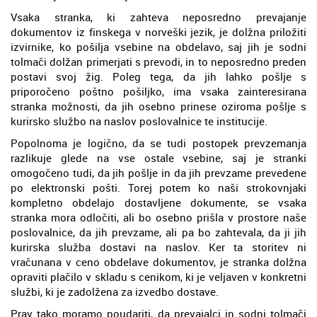
Vsaka stranka, ki zahteva neposredno prevajanje
dokumentov iz finskega v norveški jezik, je dolžna priložiti
izvirnike, ko pošilja vsebine na obdelavo, saj jih je sodni
tolmači dolžan primerjati s prevodi, in to neposredno preden
postavi svoj žig. Poleg tega, da jih lahko pošlje s
priporočeno poštno pošiljko, ima vsaka zainteresirana
stranka možnosti, da jih osebno prinese oziroma pošlje s
kurirsko službo na naslov poslovalnice te institucije.
Popolnoma je logično, da se tudi postopek prevzemanja
razlikuje glede na vse ostale vsebine, saj je stranki
omogočeno tudi, da jih pošlje in da jih prevzame prevedene
po elektronski pošti. Torej potem ko naši strokovnjaki
kompletno obdelajo dostavljene dokumente, se vsaka
stranka mora odločiti, ali bo osebno prišla v prostore naše
poslovalnice, da jih prevzame, ali pa bo zahtevala, da ji jih
kurirska služba dostavi na naslov. Ker ta storitev ni
vračunana v ceno obdelave dokumentov, je stranka dolžna
opraviti plačilo v skladu s cenikom, ki je veljaven v konkretni
službi, ki je zadolžena za izvedbo dostave.
Prav tako moramo poudariti, da prevajalci in sodni tolmači