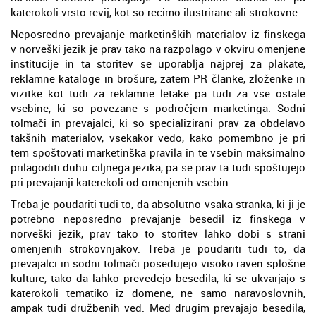
katerokoli vrsto revij, kot so recimo ilustrirane ali strokovne.
Neposredno prevajanje marketinških materialov iz finskega
v norveški jezik je prav tako na razpolago v okviru omenjene
institucije in ta storitev se uporablja najprej za plakate,
reklamne kataloge in brošure, zatem PR članke, zloženke in
vizitke kot tudi za reklamne letake pa tudi za vse ostale
vsebine, ki so povezane s področjem marketinga. Sodni
tolmači in prevajalci, ki so specializirani prav za obdelavo
takšnih materialov, vsekakor vedo, kako pomembno je pri
tem spoštovati marketinška pravila in te vsebin maksimalno
prilagoditi duhu ciljnega jezika, pa se prav ta tudi spoštujejo
pri prevajanji katerekoli od omenjenih vsebin.
Treba je poudariti tudi to, da absolutno vsaka stranka, ki ji je
potrebno neposredno prevajanje besedil iz finskega v
norveški jezik, prav tako to storitev lahko dobi s strani
omenjenih strokovnjakov. Treba je poudariti tudi to, da
prevajalci in sodni tolmači posedujejo visoko raven splošne
kulture, tako da lahko prevedejo besedila, ki se ukvarjajo s
katerokoli tematiko iz domene, ne samo naravoslovnih,
ampak tudi družbenih ved. Med drugim prevajajo besedila,