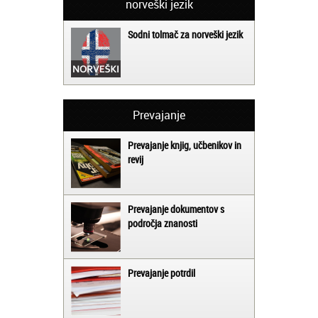
norveški jezik
Sodni tolmač za norveški jezik
Prevajanje
Prevajanje knjig, učbenikov in
revij
Prevajanje dokumentov s
področja znanosti
Prevajanje potrdil